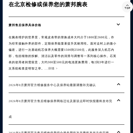
在北京检修或保养您的萧邦腕表
在

萧邦售后保养具体价格
不用
在腕表维护的世界里，常规皮表带的替换成本大约介于1800至2600元，作
【萧
为经常接触外界的部件，定期保养能显著提升其耐用性。面对走时上的微小
受众
偏差，进行一次基础机芯保养大概需要1500到2500元，此服务深入机芯内
影响
部，包括细致的拆解、清洁以及零件的润滑与调整等一系列核心操作。石英
表带
表的使用者则需留意，大约300至500元的电池更换费用，每2到3年进行一
一些基
次系统检查是明智之举。...
详情 >
冬天
2026年8月萧邦官方维修服务中心及保养站最新调整补充确认
20
2026年8月萧邦官方售后维修保养网络迁址及新设点即时快报最终发布完
戴萧
成
干燥
2026年8月萧邦官方售后维修保养综合服务网络补充最终发布文件定稿