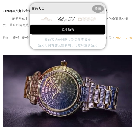
预约入口
关闭
2026年8月萧邦官方维修保养综合服务点最终动态汇总（搬迁新增）确认
【萧邦维修】2026年，萧邦在国内市场正式完成了全国售后服务网络的全面优化升
级。通过对网点进行改造更新、扩大服务范围、重......
详细
立即预约
标签：
萧邦
,
萧邦保养
时间：
2026-07-30
提前预约免排队，到店即享服务
预约时间有变无需取消，可随时重新预约