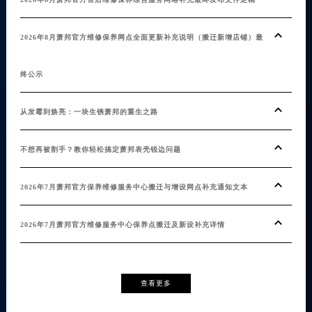
不用
2026年8月萧邦官方维修保养网点全面更新补充说明（搬迁新增店铺）最
20
终公示
发布
从发霉到焕亮：一块生锈萧邦的重生之路
不用
不想再被割手？教你轻松搞定萧邦表壳锐边问题
2026年7月萧邦官方保养维修服务中心搬迁与增设网点补充通知文本
2026年7月萧邦官方维修服务中心保养点搬迁及新设补充详情
查看更多