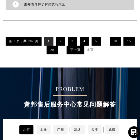
5
萧邦表耳掉了解决技巧大全
第 1 页，共 207 页
1
2
3
4
5
...
10
15
20
...
下一页
末页
PROBLEM
萧邦售后服务中心常见问题解答
北京
上海
广州
深圳
天津
成都
