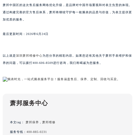
萧邦中国区的这次售后服务网络优化升级，是品牌对中国市场重视和对表主负责的体现。
澳门特别行政区花王堂区大三巴商圈萧邦售后服务中心（需提前预约）
通过构建完善的官方售后体系，萧邦将继续守护每一枚腕表的品质与价值，为表主提供更
澳门特别行政区嘉模堂区官也街萧邦售后服务中心（需提前预约）
加优质的服务。
澳门省路氹城市金光大道萧邦售后服务中心（需提前预约）
澳门特别行政区望德堂区塔石广场萧邦售后服务中心（需提前预约）
最后更新时间：2026年6月24日
福建省福州市鼓楼区五四路128-1号恒力城写字楼15层03室萧邦售后服务中心（需提前预约）
福建省厦门市思明区湖滨东路95号万象城华润大厦B座11层1104室萧邦售后服务中心（需提前预约）
以上就是
深圳萧邦维修中心
为您分享的精彩内容。如果您还有其他关于萧邦手表维护和保
广东省潮州市潮安区新风路与潮汕路交汇处萧邦售后服务中心（需提前预约）
养的问题，可以拨打400-606-8509进行咨询，我们将竭诚为您服务。
广东省广州市天河区天河路230号万菱汇国际中心A塔7层704室萧邦售后服务中心（需提前预约）
广东省广州市越秀区环市东路371-375号世界贸易中心大厦南塔15层1507室萧邦售后服务中心（需提前预约）
广东省河源市源城区越王大道萧邦售后服务中心（需提前预约）
广东省惠州市惠城区江北文昌一路7号华贸大厦1座30层3005室萧邦售后服务中心（需提前预约）
广东省江门市蓬江区广场西路萧邦售后服务中心（需提前预约）
萧邦服务中心
广东省揭阳市榕城进贤门步行街萧邦售后服务中心（需提前预约）
广东省茂名市电白区水东街道迎宾大道萧邦售后服务中心（需提前预约）
本文tag：
萧邦保养
，
萧邦维修
广东省梅州市梅江区金燕大道萧邦售后服务中心（需提前预约）
服务专线：
400-885-0231
广东省清远市清城区湖西路萧邦售后服务中心（需提前预约）