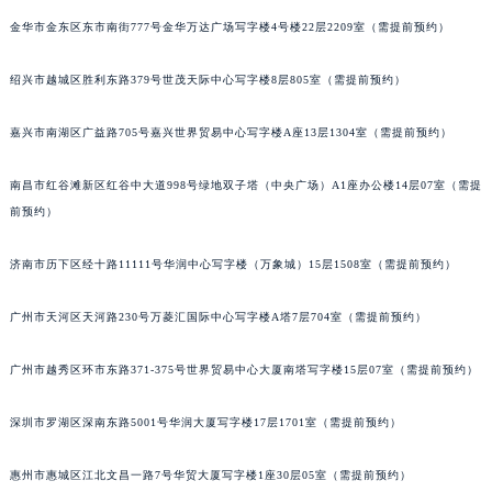
黑龙江省大庆市萨尔图区会战大街萧邦售后服务中心（需提前预约）
金华市金东区东市南街777号金华万达广场写字楼4号楼22层2209室（需提前预约）
黑龙江省鹤岗市向阳区红军路萧邦售后服务中心（需提前预约）
绍兴市越城区胜利东路379号世茂天际中心写字楼8层805室（需提前预约）
黑龙江省黑河市爱辉区中央街萧邦售后服务中心（需提前预约）
黑龙江省鸡西市鸡冠区红军路萧邦售后服务中心（需提前预约）
嘉兴市南湖区广益路705号嘉兴世界贸易中心写字楼A座13层1304室（需提前预约）
黑龙江省佳木斯市向阳区长安路萧邦售后服务中心（需提前预约）
黑龙江省牡丹江市东安区太平路萧邦售后服务中心（需提前预约）
南昌市红谷滩新区红谷中大道998号绿地双子塔（中央广场）A1座办公楼14层07室（需提
黑龙江省七台河市桃山区大同街萧邦售后服务中心（需提前预约）
前预约）
黑龙江省齐齐哈尔市龙沙区龙华路萧邦售后服务中心（需提前预约）
济南市历下区经十路11111号华润中心写字楼（万象城）15层1508室（需提前预约）
黑龙江省双鸭山市尖山区新兴大街萧邦售后服务中心（需提前预约）
黑龙江省绥化市北林区新华街与康庄路交叉口萧邦售后服务中心（需提前预约）
广州市天河区天河路230号万菱汇国际中心写字楼A塔7层704室（需提前预约）
黑龙江省伊春市伊美区通河路萧邦售后服务中心（需提前预约）
吉林省白城市洮北区明仁南街萧邦售后服务中心（需提前预约）
广州市越秀区环市东路371-375号世界贸易中心大厦南塔写字楼15层07室（需提前预约）
吉林省白山市浑江区浑江大街萧邦售后服务中心（需提前预约）
吉林省吉林市船营区河南街萧邦售后服务中心（需提前预约）
深圳市罗湖区深南东路5001号华润大厦写字楼17层1701室（需提前预约）
吉林省辽源市龙山区人民大街萧邦售后服务中心（需提前预约）
惠州市惠城区江北文昌一路7号华贸大厦写字楼1座30层05室（需提前预约）
吉林省梅河口市新华街道梅河大街萧邦售后服务中心（需提前预约）