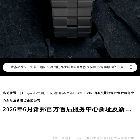
2026年8月萧邦中国区售后服务网络优化升级公告
2026年8月萧邦全国官方售后客户服务热线：400-885-0231
萧邦官方全国统一服务热线400-885-0231，服务覆盖中国大陆、香港、澳门、台湾全部区域（非大陆需加拨“+86”）
2026年8月萧邦售后服务中心最新网点地址：
▲
站点公告>
北京市朝阳区建国门外大街甲6号华熙国际中心写字楼D座11层1102室（北京总部）（需提前预约）
▼
北京市东城区东长安街1号东方广场写字楼W3座6层602室（需提前预约）
天津市和平区赤峰道136号天津国际金融中心写字楼26层2603室（需提前预约）
当前位置：
| Chopard (中国)
>
问题/知识/资讯
>
深圳
> 2026年6月萧邦官方售后服务中
上海市徐汇区虹桥路3号港汇中心写字楼2座37层3705室（需提前预约）
心新址及新增点正式公布
上海市黄浦区南京东路299号宏伊国际广场写字楼8层806室（需提前预约）
2026年6月萧邦官方售后服务中心新址及新增点正式公布
南京市秦淮区中山南路1号（新街口）南京中心写字楼22层C1-1室（需提前预约）
常州市新北区龙锦路1590号现代传媒中心写字楼5号楼10层1008室（需提前预约）
徐州市鼓楼区淮海东路29号苏宁广场IFC国际金融中心写字楼35层3508室（需提前预约）
扬州市邗江区国展路29号星耀天地写字楼1号楼18层1803室（需提前预约）
【萧邦售后】2026年，萧邦中国区顺利完成全国售后服