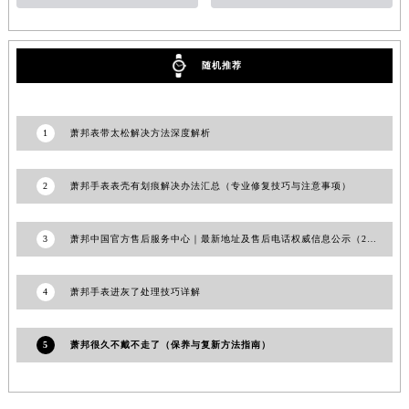
湖南省衡阳市雁峰区解放路萧邦售后服务中心（需提前预约）
湖南省怀化市鹤城区迎丰中路萧邦售后服务中心（需提前预约）
随机推荐
湖南省娄底市娄星区长青街萧邦售后服务中心（需提前预约）
湖南省邵阳市双清区东风路萧邦售后服务中心（需提前预约）
湖南省湘潭市雨湖区莲城大道萧邦售后服务中心（需提前预约）
1
萧邦表带太松解决方法深度解析
湖南省益阳市赫山区桃花仑路萧邦售后服务中心（需提前预约）
湖南省永州市冷水滩区永州大道与中兴路交叉口萧邦售后服务中心（需提前预约）
2
萧邦手表表壳有划痕解决办法汇总（专业修复技巧与注意事项）
湖南省岳阳市岳阳楼区东茅岭路萧邦售后服务中心（需提前预约）
湖南省张家界市永定区解放路萧邦售后服务中心（需提前预约）
3
萧邦中国官方售后服务中心｜最新地址及售后电话权威信息公示（2026年7月更新）
湖南省长沙市芙蓉区建湘路393号世茂环球金融中心写字楼10层1013室萧邦售后服务中心（需提前预约）
湖南省株洲市芦淞区建设南路萧邦售后服务中心（需提前预约）
4
萧邦手表进灰了处理技巧详解
甘肃省白银市白银区北京路萧邦售后服务中心（需提前预约）
甘肃省定西市安定区解放路萧邦售后服务中心（需提前预约）
5
萧邦很久不戴不走了（保养与复新方法指南）
甘肃省敦煌市沙州镇阳关中路萧邦售后服务中心（需提前预约）
甘肃省合作市人民街萧邦售后服务中心（需提前预约）
甘肃省嘉峪关市雄关区新华中路萧邦售后服务中心（需提前预约）