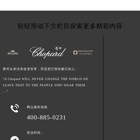
甘肃省金昌市金川区北京路萧邦售后服务中心（需提前预约）
甘肃省酒泉市肃州区西大街萧邦售后服务中心（需提前预约）
甘肃省临夏市城南街道团结路萧邦售后服务中心（需提前预约）
轻轻滑动下方栏目探索更多精彩内容
甘肃省陇南市武都区人民路萧邦售后服务中心（需提前预约）
甘肃省平凉市崆峒区西大街萧邦售后服务中心（需提前预约）
甘肃省庆阳市西峰区南大街萧邦售后服务中心（需提前预约）
甘肃省天水市秦州区民主路萧邦售后服务中心（需提前预约）
甘肃省武威市凉州区迎宾路萧邦售后服务中心（需提前预约）
萧邦从来没有改变世界，而是把它留给戴它的人。
甘肃省张掖市甘州区民乐北路萧邦售后服务中心（需提前预约）
“A Chopard WILL NEVER CHANGE THE WORLD.WE
宁夏回族自治区固原市原州区文化街萧邦售后服务中心（需提前预约）
LEAVE THAT TO THE PEOPLE WHO WEAR THEM.
...”
宁夏回族自治区石嘴山市大武口区贺兰山路萧邦售后服务中心（需提前预约）
宁夏回族自治区吴忠市利通区开元大道萧邦售后服务中心（需提前预约）

网点服务热线
宁夏回族自治区银川市兴庆区新华东路97号新百中心C馆一层C1-18号商铺萧邦售后服务中心（需提前预约）
400-885-0231
宁夏回族自治区中卫市沙坡头区鼓楼东街萧邦售后服务中心（需提前预约）
青海省果洛藏族自治州玛沁县团结路萧邦售后服务中心（需提前预约）
营业时间：
青海省海北藏族自治州海晏县将军路萧邦售后服务中心（需提前预约）