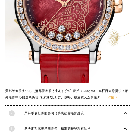
香港特别行政区铜锣湾区湾仔区轩尼诗道萧邦售后服务中心（需提前预约）
河南省安阳市文峰区解放大道萧邦售后服务中心（需提前预约）
河南省鹤壁市淇滨区九州路萧邦售后服务中心（需提前预约）
河南省济源市沁园街道济水大道萧邦售后服务中心（需提前预约）
河南省焦作市解放区解放路萧邦售后服务中心（需提前预约）
河南省开封市鼓楼区中山路萧邦售后服务中心（需提前预约）
河南省洛阳市西工区中州中路与解放路交叉口萧邦售后服务中心（需提前预约）
河南省漯河市源汇区交通路萧邦售后服务中心（需提前预约）
河南省南阳市宛城区范蠡东路与南都路交叉口萧邦售后服务中心（需提前预约）
河南省平顶山市卫东区建设路萧邦售后服务中心（需提前预约）
河南省濮阳市大华龙区开州路绿城路交叉口萧邦售后服务中心（需提前预约）
萧邦维修服务中心（萧邦保养服务中心）介绍,萧邦（Chopard）本栏目为您提供：萧
邦维修中心的发展历程,未来规划,工坊、战略、独立意义及价值介......
详情 >
河南省三门峡市湖滨区和平路萧邦售后服务中心（需提前预约）
河南省商丘市梁园区神火大道萧邦售后服务中心（需提前预约）
2
萧邦手表起雾的影响（手表起雾维护建议）
河南省新乡市红旗区人民路萧邦售后服务中心（需提前预约）
河南省信阳市浉河区东方红大道萧邦售后服务中心（需提前预约）
3
解决萧邦腕表星期走慢，精准调校秘籍在这里
河南省许昌市魏都区建安大道与八龙路交叉口萧邦售后服务中心（需提前预约）