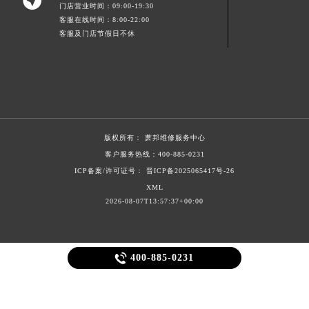

门店营业时间：09:00-19:30
青海省海东市乐都区滨河路萧邦售后服务中心（需提前预约）
客服在线时间：8:00-22:00
青海省海南藏族自治州共和县青海湖大街萧邦售后服务中心（需提前预约）
客服及门店节假日不休
青海省海西蒙古族藏族自治州德令哈市柴达木路萧邦售后服务中心（需提前预约）
青海省黄南藏族自治州同仁市德合隆路萧邦售后服务中心（需提前预约）
青海省西宁市城西区海湖新区西关大道萧邦售后服务中心（需提前预约）
青海省玉树藏族自治州结古镇胜利路萧邦售后服务中心（需提前预约）
陕西省安康市汉滨区金州路萧邦售后服务中心（需提前预约）
版权所有：
萧邦维修服务中心
陕西省宝鸡市渭滨区经二路萧邦售后服务中心（需提前预约）
客户服务热线：
400-885-0231
陕西省汉中市汉台区北大街萧邦售后服务中心（需提前预约）
ICP备案/许可证号： 晋ICP备2025065417号-26
陕西省商洛市商州区州城街萧邦售后服务中心（需提前预约）
XML
2026-08-07T13:57:37+00:00
陕西省铜川市王益区红旗街萧邦售后服务中心（需提前预约）
陕西省渭南市临渭区东风大街萧邦售后服务中心（需提前预约）
陕西省咸阳市秦都区沣西新城统一西路与白马河路交汇处萧邦售后服务中心（需提前预约）

400-885-0231
陕西省延安市宝塔区中心街萧邦售后服务中心（需提前预约）
陕西省榆林市榆阳区长兴路萧邦售后服务中心（需提前预约）
新疆维吾尔自治区阿克苏市东大街萧邦售后服务中心（需提前预约）