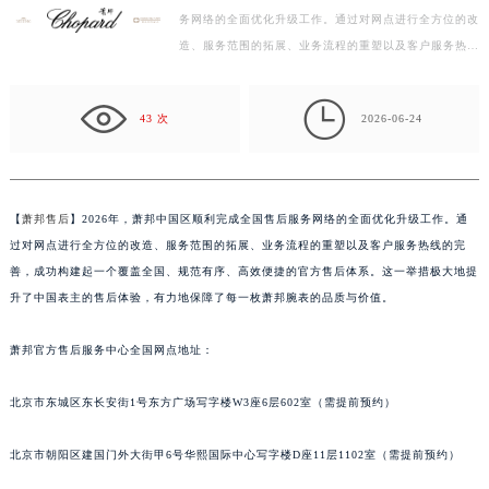
务网络的全面优化升级工作。通过对网点进行全方位的改
盐城市盐都区世纪大道5号盐城金融城写字楼1号楼16层1604室（需提前预约）
造、服务范围的拓展、业务流程的重塑以及客户服务热线
泰州市海陵区永定东路399号置地商务中心东塔写字楼（华润万象城）17层1706室（需提前预约）
的完善，成功构建起一个覆盖全国、规范有序、高效便
宁波市江北区大闸南路500号来福士广场办公楼20层2009室（需提前预约）
捷…

杭州市上城区钱江路1366号华润大厦写字楼A座5层503-5室（需提前预约）
43 次
2026-06-24
金华市金东区东市南街777号金华万达广场写字楼4号楼22层2209室（需提前预约）
绍兴市越城区胜利东路379号世茂天际中心写字楼8层805室（需提前预约）
嘉兴市南湖区广益路705号嘉兴世界贸易中心写字楼A座13层1304室（需提前预约）
【
萧邦售后
】2026年，萧邦中国区顺利完成全国售后服务网络的全面优化升级工作。通
南昌市红谷滩新区红谷中大道998号绿地双子塔（中央广场）A1座办公楼14层07室（需提前预约）
过对网点进行全方位的改造、服务范围的拓展、业务流程的重塑以及客户服务热线的完
济南市历下区经十路11111号华润中心写字楼（万象城）15层1508室（需提前预约）
善，成功构建起一个覆盖全国、规范有序、高效便捷的官方售后体系。这一举措极大地提
广州市天河区天河路230号万菱汇国际中心写字楼A塔7层704室（需提前预约）
升了中国表主的售后体验，有力地保障了每一枚萧邦腕表的品质与价值。
广州市越秀区环市东路371-375号世界贸易中心大厦南塔写字楼15层07室（需提前预约）
萧邦官方售后服务中心全国网点地址：
深圳市罗湖区深南东路5001号华润大厦写字楼17层1701室（需提前预约）
惠州市惠城区江北文昌一路7号华贸大厦写字楼1座30层05室（需提前预约）
北京市东城区东长安街1号东方广场写字楼W3座6层602室（需提前预约）
厦门市思明区湖滨东路95号华润大厦写字楼B座11层1104室（需提前预约）
福州市鼓楼区五四路128-1号恒力城写字楼15层03室（需提前预约）
北京市朝阳区建国门外大街甲6号华熙国际中心写字楼D座11层1102室（需提前预约）
成都市锦江区人民东路6号SAC东原中心写字楼24层2406B室（需提前预约）