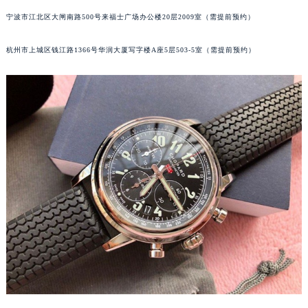
南宁市青秀区金湖路59号地王大厦12楼1224室（需提前预约）
宁波市江北区大闸南路500号来福士广场办公楼20层2009室（需提前预约）
合肥市蜀山区潜山路111号万象城华润大厦B座12楼03室（需提前预约）
杭州市上城区钱江路1366号华润大厦写字楼A座5层503-5室（需提前预约）
泉州市丰泽区宝洲路729号浦西万达中心写字楼A座7楼709室（需提前预约）
青岛市南区山东路6号华润大厦B座22层04室（需提前预约）
烟台市芝罘区胜利路139号万达金融中心A座907室（需提前预约）
长春市朝阳区西安大路727号中银大厦A座(旺进大厦)18层09室（需提前预约）
贵阳市南明区都司高架桥路33号亨特国际金融中心14楼14D（需提前预约）
昆明市盘龙区北京路928号同德昆明广场写字楼10层06室（需提前预约）
石家庄市长安区中山东路39号勒泰中心写字楼B座13层07室（需提前预约）
西安市碑林区南关正街88号华侨城长安国际中心E座6楼10室（需提前预约）
海口市龙华区金贸东路5号海口华润大厦B座17层1707室（需提前预约）
唐山市路南区新华东道100号万达广场写字楼A座10层1002室（需提前预约）
台州市椒江区东海大道1800号腾达中心东1幢20楼2002室（需提前预约）
内蒙古自治区呼和浩特市玉泉区大学西街70号华润万象城写字楼（鄂尔多斯大厦）23层2326室（需提前预约）
甘肃省兰州市七里河区西津西路16号兰州中心写字楼21层2102室（需提前预约）
重庆市解放碑渝中区民权路28号英利国际金融中心写字楼20层01室（需提前预约）