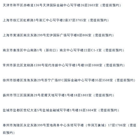
天津市和平区赤峰道136号天津国际金融中心写字楼26层2603室（需提前预约）
重庆市江北区观音桥步行街2号融恒时代广场写字楼9层902室（需提前预约）
长沙市芙蓉区定王台街道建湘路393号世茂环球金融中心写字楼（芙蓉广场）10层13室（需提前预约）
上海市徐汇区虹桥路3号港汇中心写字楼2座37层3705室（需提前预约）
郑州市二七区铭功路10号华润大厦写字楼29层2905室（需提前预约）
太原市迎泽区解放路15号亨得利名表服务中心（品牌授权店）3层整层（需提前预约）
上海市黄浦区南京东路299号宏伊国际广场写字楼8层806室（需提前预约）
沈阳市沈河区中街路137号亨得利名表服务中心（品牌授权店）1层整层（需提前预约）
沈阳市沈河区中街路83号亨得利名表服务中心（品牌授权店）1层整层（需提前预约）
南京市秦淮区中山南路1号（新街口）南京中心写字楼22层C1-1室（需提前预约）
乌鲁木齐市天山区红山路26号时代广场（CCMALL）C座17层17-B（需提前预约）
常州市新北区龙锦路1590号现代传媒中心写字楼5号楼10层1008室（需提前预约）
温州市鹿城区锦绣路1067号置信广场10层1015室（需提前预约）
哈尔滨市道里区友谊西路600号富力中心T2座写字楼29层03室（需提前预约）
徐州市鼓楼区淮海东路29号苏宁广场IFC国际金融中心写字楼35层3508室（需提前预约）
大连市中山区人民路15号国际金融大厦7层G室（需提前预约）
佛山市禅城区季华五路57号万科金融中心C座12层1205室（需提前预约）
扬州市邗江区国展路29号星耀天地写字楼1号楼18层1803室（需提前预约）
东莞市东城街道鸿福东路1号民盈国贸中心T1写字楼9层907室（需提前预约）
盐城市盐都区世纪大道5号盐城金融城写字楼1号楼16层1604室（需提前预约）
无锡市梁溪区人民中路139号恒隆广场写字楼1座11层1104室（需提前预约）
南通市崇川区工农路57号圆融广场写字楼16层1603室（需提前预约）
泰州市海陵区永定东路399号置地商务中心东塔写字楼（华润万象城）17层1706室（需提
苏州市苏州工业园区星港街199号苏州中心办公楼C座22层08室（需提前预约）
前预约）
武汉市江汉区解放大道686号世界贸易大厦38层09室（需提前预约）