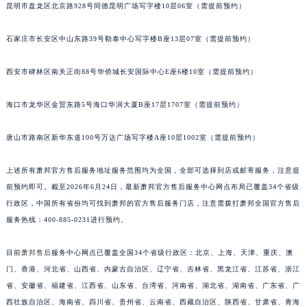
昆明市盘龙区北京路928号同德昆明广场写字楼10层06室（需提前预约）
安徽省滁州市琅琊区南谯北路萧邦售后服务中心（需提前预约）
安徽省阜阳市颍州区颍州北路萧邦售后服务中心（需提前预约）
石家庄市长安区中山东路39号勒泰中心写字楼B座13层07室（需提前预约）
安徽省淮北市相山区淮海路萧邦售后服务中心（需提前预约）
安徽省淮南市田家庵区国庆中路萧邦售后服务中心（需提前预约）
西安市碑林区南关正街88号华侨城长安国际中心E座6楼10室（需提前预约）
安徽省黄山市屯溪区黄山西路萧邦售后服务中心（需提前预约）
海口市龙华区金贸东路5号海口华润大厦B座17层1707室（需提前预约）
安徽省六安市金安区解放中路萧邦售后服务中心（需提前预约）
安徽省马鞍山市雨山区湖南西路萧邦售后服务中心（需提前预约）
唐山市路南区新华东道100号万达广场写字楼A座10层1002室（需提前预约）
安徽省宿州市埇桥区人民中路萧邦售后服务中心（需提前预约）
安徽省铜陵市铜官区石城大道萧邦售后服务中心（需提前预约）
上述所有萧邦官方售后服务地址服务范围均为全国，全部可选择到店或邮寄服务，注意提
安徽省芜湖市镜湖区中山路步行街萧邦售后服务中心（需提前预约）
前预约即可。截至2026年6月24日，最新萧邦官方售后服务中心网点布局已覆盖34个省级
行政区，中国所有省份均可找到萧邦的官方售后服务门店，注意需拨打萧邦全国官方售后
安徽省宣城市宣州区叠嶂西路萧邦售后服务中心（需提前预约）
服务热线：400-885-0231进行预约。
福建省龙岩市新罗区九一南路萧邦售后服务中心（需提前预约）
福建省南平市建阳区人民西路萧邦售后服务中心（需提前预约）
目前
萧邦售后
服务中心网点已覆盖全国34个省级行政区：北京、上海、天津、重庆、澳
福建省宁德市蕉城区天湖东路萧邦售后服务中心（需提前预约）
门、香港、河北省、山西省、内蒙古自治区、辽宁省、吉林省、黑龙江省、江苏省、浙江
福建省莆田市城厢区霞林街道荔华东大道萧邦售后服务中心（需提前预约）
省、安徽省、福建省、江西省、山东省、台湾省、河南省、湖北省、湖南省、广东省、广
福建省三明市三元区东乾二路萧邦售后服务中心（需提前预约）
西壮族自治区、海南省、四川省、贵州省、云南省、西藏自治区、陕西省、甘肃省、青海