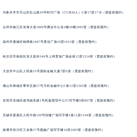
辽宁省沈阳市沈河区中街路137号亨得利名表维修授权店1楼萧邦售后服务中心（需提前预约）
乌鲁木齐市天山区红山路26号时代广场（CCMALL）C座17层17-B（需提前预约）
辽宁省沈阳市沈河区中街路83号亨得利名表维修授权店1楼萧邦售后服务中心（需提前预约）
北京市朝阳区建国门外大街甲6号华熙国际中心D座11层1102室萧邦售后服务中心（北京总部）（需提前预约）
台州市椒江区东海大道1800号腾达中心东1幢20楼2002室（需提前预约）
北京市东城区东长安街1号王府井东方广场W3座6层602室萧邦售后服务中心（需提前预约）
河北省保定市竞秀区朝阳北大街北国先天下萧邦售后服务中心（需提前预约）
温州市鹿城区锦绣路1067号置信广场10层1015室（需提前预约）
内蒙古自治区阿拉善盟市左旗土尔扈特大街萧邦售后服务中心（需提前预约）
哈尔滨市南岗区东大直街146号上和置地广场金座12层1214室（需提前预约）
内蒙古自治区巴彦淖尔市临河区新华街萧邦售后服务中心（需提前预约）
内蒙古自治区包头市青山区幸福路甲3号王府井百货名表维修萧邦售后服务中心（需提前预约）
大连市中山区人民路15号国际金融大厦7层G室（需提前预约）
内蒙古自治区赤峰市红山区哈达街萧邦售后服务中心（需提前预约）
内蒙古自治区鄂尔多斯市东胜区伊金霍洛街萧邦售后服务中心（需提前预约）
佛山市禅城区季华五路57号万科金融中心C座12层1205室（需提前预约）
内蒙古自治区呼伦贝尔市海拉尔区中央街萧邦售后服务中心（需提前预约）
内蒙古自治区通辽市科尔沁区明仁大街萧邦售后服务中心（需提前预约）
东莞市东城街道鸿福东路1号民盈国贸中心T1写字楼9层907室（需提前预约）
内蒙古自治区乌海市海勃湾区人民南路萧邦售后服务中心（需提前预约）
无锡市梁溪区人民中路139号恒隆广场写字楼1座11层1104室（需提前预约）
内蒙古自治区乌兰察布市集宁区恩和大街萧邦售后服务中心（需提前预约）
内蒙古自治区锡林郭勒盟市锡林浩特市光明街与额尔敦路交叉口萧邦售后服务中心（需提前预约）
南通市崇川区工农路57号圆融广场写字楼16层1603室（需提前预约）
内蒙古自治区兴安盟市乌兰浩特市兴安大街萧邦售后服务中心（需提前预约）