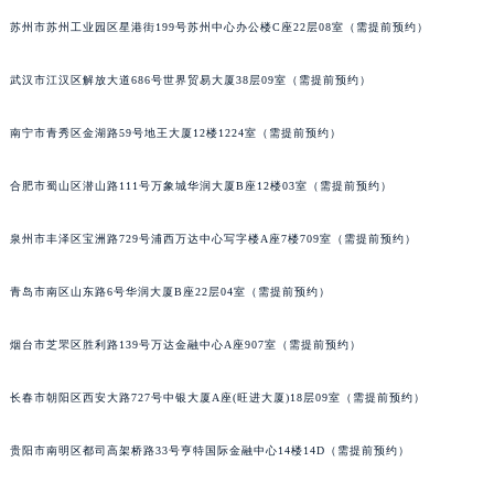
山西省大同市平城区迎宾街萧邦售后服务中心（需提前预约）
苏州市苏州工业园区星港街199号苏州中心办公楼C座22层08室（需提前预约）
山西省晋城市城区黄华街萧邦售后服务中心（需提前预约）
武汉市江汉区解放大道686号世界贸易大厦38层09室（需提前预约）
山西省晋中市榆次区顺城街萧邦售后服务中心（需提前预约）
山西省临汾市尧都区解放路萧邦售后服务中心（需提前预约）
南宁市青秀区金湖路59号地王大厦12楼1224室（需提前预约）
山西省吕梁市离石区永宁中路与建设街交叉口萧邦售后服务中心（需提前预约）
山西省朔州市朔城区怡西路与鄯阳西街交汇处萧邦售后服务中心（需提前预约）
合肥市蜀山区潜山路111号万象城华润大厦B座12楼03室（需提前预约）
山西省忻州市忻府区和平东街与七一南路交叉口萧邦售后服务中心（需提前预约）
山西省阳泉市郊区平阳东街与新城大道交叉口萧邦售后服务中心（需提前预约）
泉州市丰泽区宝洲路729号浦西万达中心写字楼A座7楼709室（需提前预约）
山西省运城市盐湖区河东街萧邦售后服务中心（需提前预约）
青岛市南区山东路6号华润大厦B座22层04室（需提前预约）
山西省长治市潞州区英雄中路萧邦售后服务中心（需提前预约）
山西省太原市迎泽区迎泽街道解放路15号亨得利名表维修授权店3楼萧邦售后服务中心（需提前预约）
烟台市芝罘区胜利路139号万达金融中心A座907室（需提前预约）
天津市和平区赤峰道136号天津国际金融中心26层2603室萧邦售后服务中心（需提前预约）
安徽省安庆市迎江区人民路萧邦售后服务中心（需提前预约）
长春市朝阳区西安大路727号中银大厦A座(旺进大厦)18层09室（需提前预约）
安徽省蚌埠市蚌山区淮河路萧邦售后服务中心（需提前预约）
贵阳市南明区都司高架桥路33号亨特国际金融中心14楼14D（需提前预约）
安徽省亳州市谯城区魏武大道萧邦售后服务中心（需提前预约）
安徽省池州市贵池区长江路萧邦售后服务中心（需提前预约）