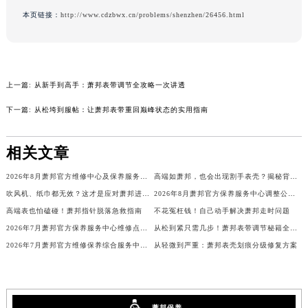
广东省汕头市龙湖区长平路萧邦售后服务中心（需提前预约）
本页链接：
http://www.cdzbwx.cn/problems/shenzhen/26456.html
广东省汕尾市城区香洲街道园林社区翠园街萧邦售后服务中心（需提前预约）
广东省韶关市武江区芙蓉新区与老城中心交汇处萧邦售后服务中心（需提前预约）
广东省深圳市罗湖区深南东路5001号华润大厦17层1701室萧邦售后服务中心（需提前预约）
上一篇:
从新手到高手：萧邦表带调节全攻略一次讲透
广东省阳江市江城区东风一路萧邦售后服务中心（需提前预约）
广东省云浮市云城区金山路萧邦售后服务中心（需提前预约）
下一篇:
从松垮到服帖：让萧邦表带重回巅峰状态的实用指南
广东省湛江市赤坎区观海北路萧邦售后服务中心（需提前预约）
广东省肇庆市端州区信安大道与砚都大道交汇处萧邦售后服务中心（需提前预约）
相关文章
广西壮族自治区百色市右江区中山二路萧邦售后服务中心（需提前预约）
2026年8月萧邦官方维修中心及保养服务中心迁移与增设补充确认终稿
高端如萧邦，也会出现割手表壳？揭秘背后细节
广西壮族自治区北海市海城区北京路萧邦售后服务中心（需提前预约）
吹风机、纸巾都无效？这才是应对萧邦进水的正确姿势
2026年8月萧邦官方保养服务中心调整公告：迁址+新设维修点
广西壮族自治区崇左市江州区石景林街道友谊大道与丽川路交汇处萧邦售后服务中心（需提前预约）
高端表也怕磕碰！萧邦指针脱落急救指南
不花冤枉钱！自己动手解决萧邦走时问题
广西壮族自治区防城港市港口区金花茶大道萧邦售后服务中心（需提前预约）
2026年7月萧邦官方保养服务中心维修点搬迁及增设补充确认正式发布
从松到紧只需几步！萧邦表带调节秘籍全解析
广西壮族自治区贵港市港北区港城街道布山大道与仙衣路交叉口萧邦售后服务中心（需提前预约）
2026年7月萧邦官方维修保养综合服务中心调整补充公告确认终稿发布
从轻微到严重：萧邦表壳划痕分级修复方案
广西壮族自治区桂林市秀峰区红岭路萧邦售后服务中心（需提前预约）
广西壮族自治区河池市金城江区金城江街道朝阳路萧邦售后服务中心（需提前预约）
广西壮族自治区贺州市八步区城东街道灵峰南路萧邦售后服务中心（需提前预约）
萧邦保养