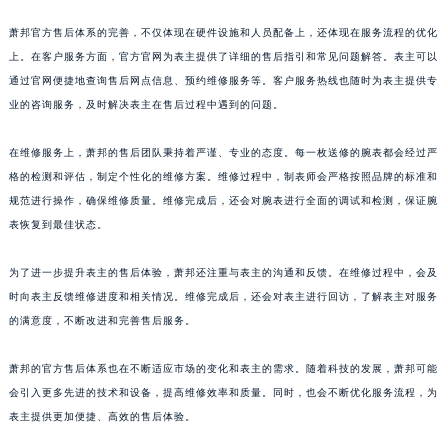
山东省枣庄市滕州市北辛路与善国路交叉口萧邦售后服务中心（需提前预约）
萧邦官方售后体系的完善，不仅体现在硬件设施和人员配备上，还体现在服务流程的优化
山东省淄博市张店区金晶大道萧邦售后服务中心（需提前预约）
上。在客户服务方面，官方官网为表主提供了详细的售后指引和常见问题解答。表主可以
上海市黄浦区南京东路299号宏伊国际广场写字楼8层806室萧邦售后服务中心（需提前预约）
通过官网便捷地查询售后网点信息、预约维修服务等。客户服务热线也随时为表主提供专
上海市徐汇区虹桥路3号港汇中心2座37层3705室萧邦售后服务中心（需提前预约）
业的咨询服务，及时解决表主在售后过程中遇到的问题。
浙江省杭州市上城区钱江路1366号华润大厦A座5层503-5室萧邦售后服务中心（需提前预约）
在维修服务上，萧邦的售后团队秉持着严谨、专业的态度。每一枚送修的腕表都会经过严
浙江省湖州市吴兴区劳动路萧邦售后服务中心（需提前预约）
格的检测和评估，制定个性化的维修方案。维修过程中，制表师会严格按照品牌的标准和
浙江省嘉兴市南湖区广益路705号嘉兴世界贸易中心A座13层1304室萧邦售后服务中心（需提前预约）
规范进行操作，确保维修质量。维修完成后，还会对腕表进行全面的调试和检测，保证腕
浙江省金华市金东区东市南街777号金华万达广场4号楼22楼2209室萧邦售后服务中心（需提前预约）
表恢复到最佳状态。
浙江省丽水市莲都区解放街萧邦售后服务中心（需提前预约）
浙江省宁波市江北区大闸南路500号来福士广场办公楼20层2009室萧邦售后服务中心（需提前预约）
为了进一步提升表主的售后体验，萧邦还注重与表主的沟通和反馈。在维修过程中，会及
时向表主反馈维修进度和相关情况。维修完成后，还会对表主进行回访，了解表主对服务
浙江省衢州市柯城区上街萧邦售后服务中心（需提前预约）
的满意度，不断改进和完善售后服务。
浙江省绍兴市越城区胜利东路379号世茂天际中心写字楼8层805室萧邦售后服务中心（需提前预约）
浙江省舟山市定海区解放东路萧邦售后服务中心（需提前预约）
萧邦的官方售后体系也在不断适应市场的变化和表主的需求。随着科技的发展，萧邦可能
澳门特别行政区大堂区议事亭前地（新马路）萧邦售后服务中心（需提前预约）
会引入更多先进的技术和设备，提高维修效率和质量。同时，也会不断优化服务流程，为
澳门特别行政区风顺堂区南湾大马路萧邦售后服务中心（需提前预约）
表主提供更加便捷、高效的售后体验。
澳门特别行政区花地玛堂区关闸广场萧邦售后服务中心（需提前预约）