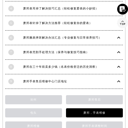
河南省郑州市二七区民主路10号华润大厦29层2905室萧邦售后服务中心（需提前预约）

4
萧邦表耳掉了解决技巧汇总（轻松修复爱表的小妙招）
河南省周口市川汇区七一路萧邦售后服务中心（需提前预约）

河南省驻马店市驿城区乐山大道与置地大道交叉口萧邦售后服务中心（需提前预约）
5
萧邦表针掉了解决方法推荐（轻松修复你的爱表）
湖北省鄂州市鄂城区文星大道萧邦售后服务中心（需提前预约）
湖北省黄冈市黄州区赤壁大道萧邦售后服务中心（需提前预约）
6
萧邦腕表摔坏解决办法汇总（专业修复与日常保养技巧）
湖北省黄石市黄石港区武汉路萧邦售后服务中心（需提前预约）
7
萧邦表壳割手处理方法（保养与修复技巧指南）
湖北省荆门市东宝中天街步行街萧邦售后服务中心（需提前预约）
湖北省荆州市荆州区荆中路萧邦售后服务中心（需提前预约）
8
萧邦在三十年前卖多少钱（名表价格变迁的历史洞察）
湖北省十堰市茅箭区人民北路萧邦售后服务中心（需提前预约）
湖北省随州市曾都区青年路萧邦售后服务中心（需提前预约）
9
萧邦手表售后维修中心门店地址
湖北省咸宁市咸安区长安大道萧邦售后服务中心（需提前预约）
湖北省襄阳市樊城区长虹路与人民路交叉口萧邦售后服务中心（需提前预约）
沧州
萧邦售后
湖北省孝感市孝南区复兴大道萧邦售后服务中心（需提前预约）
湖北省宜昌市西陵区夷陵大道与港窑路萧邦售后服务中心（需提前预约）
包头
萧邦，手表维修
湖南省常德市武陵区人民路萧邦售后服务中心（需提前预约）
湖南省郴州市北湖区国庆北路萧邦售后服务中心（需提前预约）
萧邦维修
萧邦手表调整时间