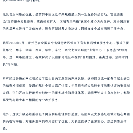
线400-885-0231进行咨询。
江西省南昌市红谷滩新区红谷中大道998号绿地双子塔（中央广场）A1座办公楼14层1407室萧邦售后服务中心（需提前预约）
江西省萍乡市安源区萍安北大道与康庄路交叉口萧邦售后服务中心（需提前预约）
此次售后网络的优化，是萧邦中国区近年来规模最大的一次服务升级行动。它主要围
绕“直营服务质量提升、店面规模扩大、区域布局均衡”这三个核心方向展开。对全国原有
江西省上饶市信州区滨江西路萧邦售后服务中心（需提前预约）
的售后网点进行了装修改造、设备更新以及人员培训，同时在多个城市增设了服务点。
江西省新余市渝水区北湖西路萧邦售后服务中心（需提前预约）
江西省宜春市袁州区中山中路萧邦售后服务中心（需提前预约）
截至2026年6月，萧邦已在全国多个省级行政区设立了官方售后维修服务中心，形成了覆
江西省鹰潭市月湖区胜利东路萧邦售后服务中心（需提前预约）
盖华北、华东、华南、西南、华中、东北、西北七大区域的“直营中心 + 服务点”双轨网
山东省德州市德城区东风中路萧邦售后服务中心（需提前预约）
络。这一网络的建立，有效解决了以往部分地区存在的“售后困难、距离过远、预约时间
山东省东营市东营区济南路萧邦售后服务中心（需提前预约）
长”等问题。
山东省济南市历下区经十路11111号华润中心写字楼（万象城）15层1508室萧邦售后服务中心（需提前预约）
所有经过升级的网点都经过了瑞士日内瓦总部的严格认证。这些网点统一配备了瑞士进口
山东省济宁市任城区太白楼路萧邦售后服务中心（需提前预约）
的精密检测仪器，使用的配件全部由原厂供应，并且拥有经过品牌专项培训认证的资深制
山东省莱芜市文化南路8号银座商城名表维修一楼名表维修萧邦售后服务中心（需提前预约）
表师。它们严格执行萧邦全球统一的服务标准和质保体系，确保无论表主身在何处，都能
山东省临沂市兰山区解放路萧邦售后服务中心（需提前预约）
享受到与瑞士本土相同的专业养护服务。
山东省日照市东港区烟台路萧邦售后服务中心（需提前预约）
山东省泰安市泰山区财源街道泰山大街萧邦售后服务中心（需提前预约）
此外，这次升级还着重强化了网点的私密性和舒适度。新的网点大多选址在城市核心商圈
的高端写字楼，对服务空间的布局进行了优化，为表主提供了更加安心、舒适的售后体
山东省威海市环翠区新威海路89号振华商厦一楼名表维修萧邦售后服务中心（需提前预约）
验。
山东省潍坊市奎文区东风东街萧邦售后服务中心（需提前预约）