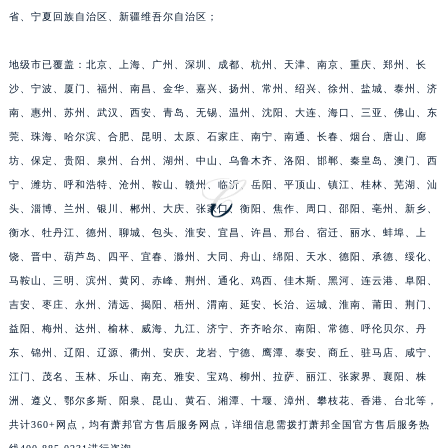
省、宁夏回族自治区、新疆维吾尔自治区；
福建省漳州市龙文区步港路萧邦售后服务中心（需提前预约）
江苏省常州市新北区龙锦路1590号现代传媒中心5号楼10层1008室萧邦售后服务中心（需提前预约）
地级市已覆盖：北京、上海、广州、深圳、成都、杭州、天津、南京、重庆、郑州、长
江苏省淮安市清江浦区淮海北路萧邦售后服务中心（需提前预约）
沙、宁波、厦门、福州、南昌、金华、嘉兴、扬州、常州、绍兴、徐州、盐城、泰州、济
江苏省连云港市海州区通灌北路萧邦售后服务中心（需提前预约）
南、惠州、苏州、武汉、西安、青岛、无锡、温州、沈阳、大连、海口、三亚、佛山、东
江苏省南京市秦淮区中山南路1号南京中心22层22-C1-C3室萧邦售后服务中心（需提前预约）
莞、珠海、哈尔滨、合肥、昆明、太原、石家庄、南宁、南通、长春、烟台、唐山、廊
江苏省宿迁市宿城区西湖路萧邦售后服务中心（需提前预约）
坊、保定、贵阳、泉州、台州、湖州、中山、乌鲁木齐、洛阳、邯郸、秦皇岛、澳门、西
宁、潍坊、呼和浩特、沧州、鞍山、赣州、临沂、岳阳、平顶山、镇江、桂林、芜湖、汕
江苏省泰州市海陵区永定东路399号置地商务中心东塔（华润万象城）17层1706室萧邦售后服务中心（需提前预约）
头、淄博、兰州、银川、郴州、大庆、张家口、衡阳、焦作、周口、邵阳、亳州、新乡、
江苏省徐州市鼓楼区淮海东路29号苏宁广场IFC国际金融中心35层3508室萧邦售后服务中心（需提前预约）
衡水、牡丹江、德州、聊城、包头、淮安、宜昌、许昌、邢台、宿迁、丽水、蚌埠、上
江苏省盐城市盐都区世纪大道5号盐城金融城写字楼1号楼16层1604室萧邦售后服务中心（需提前预约）
饶、晋中、葫芦岛、四平、宜春、滁州、大同、舟山、绵阳、天水、德阳、承德、绥化、
江苏省扬州市邗江区国展路29号星耀天地写字楼1号楼18层1803室萧邦售后服务中心（需提前预约）
马鞍山、三明、滨州、黄冈、赤峰、荆州、通化、鸡西、佳木斯、黑河、连云港、阜阳、
江苏省镇江市京口区中山东路萧邦售后服务中心（需提前预约）
吉安、枣庄、永州、清远、揭阳、梧州、渭南、延安、长治、运城、淮南、莆田、荆门、
江西省抚州市临川区赣东大道萧邦售后服务中心（需提前预约）
益阳、梅州、达州、榆林、威海、九江、济宁、齐齐哈尔、南阳、常德、呼伦贝尔、丹
东、锦州、辽阳、辽源、衢州、安庆、龙岩、宁德、鹰潭、泰安、商丘、驻马店、咸宁、
江西省赣州市章贡区文清路萧邦售后服务中心（需提前预约）
江门、茂名、玉林、乐山、南充、雅安、宝鸡、柳州、拉萨、丽江、张家界、襄阳、株
江西省吉安市吉州区井冈山大道萧邦售后服务中心（需提前预约）
洲、遵义、鄂尔多斯、阳泉、昆山、黄石、湘潭、十堰、漳州、攀枝花、香港、台北等，
江西省景德镇市珠山区珠山中路萧邦售后服务中心（需提前预约）
共计360+网点，均有萧邦官方售后服务网点，详细信息需拨打萧邦全国官方售后服务热
江西省九江市浔阳区浔阳路萧邦售后服务中心（需提前预约）