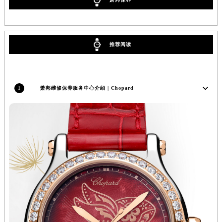
广西壮族自治区来宾市兴宾区桂中大道萧邦售后服务中心（需提前预约）
广西壮族自治区柳州市城中区中山中路萧邦售后服务中心（需提前预约）
广西壮族自治区钦州市钦南区金海湾东大街萧邦售后服务中心（需提前预约）
推荐阅读
广西壮族自治区梧州市万秀区龙湖镇高旺路萧邦售后服务中心（需提前预约）
广西壮族自治区玉林市玉州区金玉路萧邦售后服务中心（需提前预约）
海南省儋州市儋州市那大镇兰洋北路萧邦售后服务中心（需提前预约）
1
萧邦维修保养服务中心介绍 | Chopard
海南省东方市八所镇解放西路萧邦售后服务中心（需提前预约）
海南省琼海市嘉积镇东风路萧邦售后服务中心（需提前预约）
海南省三沙市西沙区西沙群岛永兴岛北京路萧邦售后服务中心（需提前预约）
海南省三亚市吉阳区迎宾路萧邦售后服务中心（需提前预约）
海南省万宁市万城镇解放路萧邦售后服务中心（需提前预约）
海南省文昌市文城镇教育东路萧邦售后服务中心（需提前预约）
海南省五指山市通什镇三月三大道萧邦售后服务中心（需提前预约）
香港特别行政区尖沙咀区油尖旺区广东道萧邦售后服务中心（需提前预约）
香港特别行政区金钟区中西区金钟道萧邦售后服务中心（需提前预约）
香港特别行政区九龙区油尖旺区弥敦道萧邦售后服务中心（需提前预约）