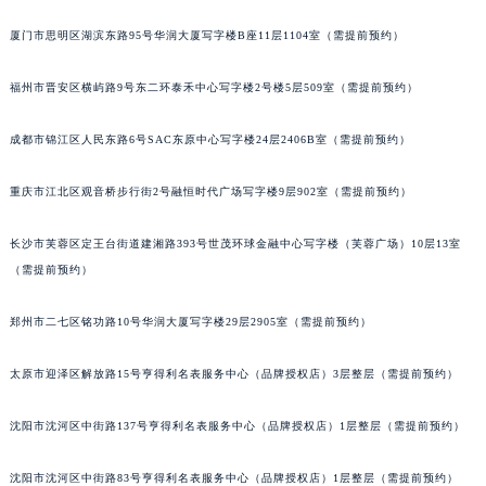
吉林省四平市铁东区紫气大路与南九经街交汇处萧邦售后服务中心（需提前预约）
厦门市思明区湖滨东路95号华润大厦写字楼B座11层1104室（需提前预约）
吉林省松原市宁江区五环大街萧邦售后服务中心（需提前预约）
吉林省通化市东昌区环通乡江南大街萧邦售后服务中心（需提前预约）
福州市晋安区横屿路9号东二环泰禾中心写字楼2号楼5层509室（需提前预约）
吉林省延边市延吉市解放路萧邦售后服务中心（需提前预约）
成都市锦江区人民东路6号SAC东原中心写字楼24层2406B室（需提前预约）
辽宁省鞍山市铁东区站前街萧邦售后服务中心（需提前预约）
辽宁省本溪市平山区胜利路萧邦售后服务中心（需提前预约）
重庆市江北区观音桥步行街2号融恒时代广场写字楼9层902室（需提前预约）
辽宁省朝阳市双塔区新华路萧邦售后服务中心（需提前预约）
辽宁省丹东市振兴区七经街萧邦售后服务中心（需提前预约）
长沙市芙蓉区定王台街道建湘路393号世茂环球金融中心写字楼（芙蓉广场）10层13室
辽宁省抚顺市新抚区东一路萧邦售后服务中心（需提前预约）
（需提前预约）
辽宁省阜新市海州区解放大街萧邦售后服务中心（需提前预约）
郑州市二七区铭功路10号华润大厦写字楼29层2905室（需提前预约）
辽宁省葫芦岛市连山区中央路萧邦售后服务中心（需提前预约）
辽宁省锦州市古塔区中央大街萧邦售后服务中心（需提前预约）
太原市迎泽区解放路15号亨得利名表服务中心（品牌授权店）3层整层（需提前预约）
辽宁省辽阳市白塔区新运大街萧邦售后服务中心（需提前预约）
辽宁省盘锦市兴隆台区石油大街萧邦售后服务中心（需提前预约）
沈阳市沈河区中街路137号亨得利名表服务中心（品牌授权店）1层整层（需提前预约）
辽宁省铁岭市银州区南马路萧邦售后服务中心（需提前预约）
辽宁省营口市站前区市府路与渤海大街交叉口萧邦售后服务中心（需提前预约）
沈阳市沈河区中街路83号亨得利名表服务中心（品牌授权店）1层整层（需提前预约）