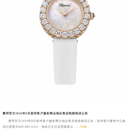
武汉市江汉区解放大道686号世界贸易大厦38层09室（需提前预约）
南宁市青秀区金湖路59号地王大厦12楼1224室（需提前预约）
合肥市蜀山区潜山路111号万象城华润大厦B座12楼03室（需提前预约）
泉州市丰泽区宝洲路729号浦西万达中心写字楼A座7楼709室（需提前预约）
青岛市南区山东路6号华润大厦B座22层04室（需提前预约）
烟台市芝罘区胜利路139号万达金融中心A座907室（需提前预约）
长春市朝阳区西安大路727号中银大厦A座(旺进大厦)18层09室（需提前预约）
贵阳市南明区都司高架桥路33号亨特国际金融中心14楼14D（需提前预约）
昆明市盘龙区北京路928号同德昆明广场写字楼10层06室（需提前预约）
石家庄市长安区中山东路39号勒泰中心写字楼B座13层07室（需提前预约）
西安市碑林区南关正街88号华侨城长安国际中心E座6楼10室（需提前预约）
海口市龙华区金贸东路5号海口华润大厦B座17层1707室（需提前预约）
唐山市路南区新华东道100号万达广场写字楼A座10层1002室（需提前预约）
台州市椒江区东海大道1800号腾达中心东1幢20楼2002室（需提前预约）
萧邦官方2026年8月泉州客户服务网点地址售后热线电话公告
内蒙古自治区呼和浩特市玉泉区大学西街70号华润万象城写字楼（鄂尔多斯大厦）23层2326室（需提前预约）
萧邦官方2026年8月泉州客户服务网点地址售后热线电话公告：泉州客户服务中心电
话已更新为400-885-0231，地址已正式启用最新公......
详细
甘肃省兰州市七里河区西津西路16号兰州中心写字楼21层2102室（需提前预约）