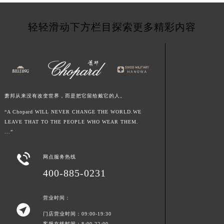
新疆维吾尔自治区阿克苏市东大街萧邦售后服务中心（需提前预约）
新疆维吾尔自治区阿拉尔市胜利大道萧邦售后服务中心（需提前预约）
轻轻滑动下方栏目探索更多精彩内容
新疆维吾尔自治区阿拉山口市友好路萧邦售后服务中心（需提前预约）
新疆维吾尔自治区阿勒泰市解放路萧邦售后服务中心（需提前预约）
新疆维吾尔自治区阿图什市光明路萧邦售后服务中心（需提前预约）
新疆维吾尔自治区白杨市军垦路萧邦售后服务中心（需提前预约）
新疆维吾尔自治区北屯市团结路萧邦售后服务中心（需提前预约）
萧邦从来没有改变世界，而是把它留给戴它的人。
新疆维吾尔自治区博乐市博乐市北京路萧邦售后服务中心（需提前预约）
“A Chopard WILL NEVER CHANGE THE WORLD.WE
新疆维吾尔自治区昌吉市延安北路萧邦售后服务中心（需提前预约）
LEAVE THAT TO THE PEOPLE WHO WEAR THEM.
...”
新疆维吾尔自治区阜康市博峰路萧邦售后服务中心（需提前预约）
新疆维吾尔自治区哈密市伊州区建国北路萧邦售后服务中心（需提前预约）

网点服务热线
新疆维吾尔自治区和田市和田市北京西路萧邦售后服务中心（需提前预约）
400-885-0231
新疆维吾尔自治区胡杨河市胡杨河市胡杨路萧邦售后服务中心（需提前预约）
新疆维吾尔自治区霍尔果斯市亚欧北路萧邦售后服务中心（需提前预约）
营业时间：

新疆维吾尔自治区喀什市解放北路萧邦售后服务中心（需提前预约）
门店营业时间：09:00-19:30
新疆维吾尔自治区可克达拉市幸福路萧邦售后服务中心（需提前预约）
客服在线时间：8:00-22:00