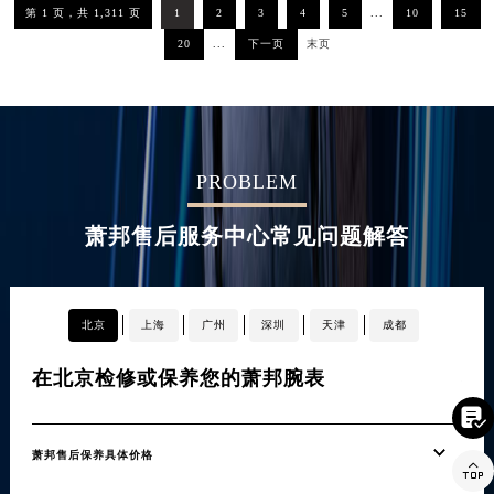
第 1 页，共 1,311 页
1
2
3
4
5
...
10
15
湖南省郴州市北湖区国庆北路萧邦售后服务中心（需提前预约）
20
...
下一页
末页
湖南省衡阳市雁峰区解放路萧邦售后服务中心（需提前预约）
湖南省怀化市鹤城区迎丰中路萧邦售后服务中心（需提前预约）
湖南省娄底市娄星区长青街萧邦售后服务中心（需提前预约）
湖南省邵阳市双清区东风路萧邦售后服务中心（需提前预约）
湖南省湘潭市雨湖区莲城大道萧邦售后服务中心（需提前预约）
PROBLEM
湖南省益阳市赫山区桃花仑路萧邦售后服务中心（需提前预约）
萧邦售后服务中心常见问题解答
湖南省永州市冷水滩区永州大道与中兴路交叉口萧邦售后服务中心（需提前预约）
湖南省岳阳市岳阳楼区东茅岭路萧邦售后服务中心（需提前预约）
湖南省张家界市永定区解放路萧邦售后服务中心（需提前预约）
北京
上海
广州
深圳
天津
成都
湖南省长沙市芙蓉区建湘路393号世茂环球金融中心写字楼10层1013室萧邦售后服务中心（需提前预约）
湖南省株洲市芦淞区建设南路萧邦售后服务中心（需提前预约）
在北京检修或保养您的萧邦腕表
在
甘肃省白银市白银区北京路萧邦售后服务中心（需提前预约）

甘肃省定西市安定区解放路萧邦售后服务中心（需提前预约）
甘肃省敦煌市沙州镇阳关中路萧邦售后服务中心（需提前预约）
萧邦售后保养具体价格
不用

甘肃省合作市人民街萧邦售后服务中心（需提前预约）