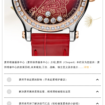
广西壮族自治区贺州市八步区城东街道灵峰南路萧邦售后服务中心（需提前预约）
广西壮族自治区来宾市兴宾区桂中大道萧邦售后服务中心（需提前预约）
广西壮族自治区柳州市城中区中山中路萧邦售后服务中心（需提前预约）
广西壮族自治区钦州市钦南区金海湾东大街萧邦售后服务中心（需提前预约）
广西壮族自治区梧州市万秀区龙湖镇高旺路萧邦售后服务中心（需提前预约）
广西壮族自治区玉林市玉州区金玉路萧邦售后服务中心（需提前预约）
海南省儋州市儋州市那大镇兰洋北路萧邦售后服务中心（需提前预约）
海南省东方市八所镇解放西路萧邦售后服务中心（需提前预约）
海南省琼海市嘉积镇东风路萧邦售后服务中心（需提前预约）
萧邦维修服务中心（萧邦保养服务中心）介绍,萧邦（Chopard）本栏目为您提供：萧
海南省三沙市西沙区西沙群岛永兴岛北京路萧邦售后服务中心（需提前预约）
邦维修中心的发展历程,未来规划,工坊、战略、独立意义及价值介......
详情 >
海南省三亚市吉阳区迎宾路萧邦售后服务中心（需提前预约）
海南省万宁市万城镇解放路萧邦售后服务中心（需提前预约）
2
萧邦手表起雾的影响（手表起雾维护建议）
海南省文昌市文城镇教育东路萧邦售后服务中心（需提前预约）
海南省五指山市通什镇三月三大道萧邦售后服务中心（需提前预约）
3
解决萧邦腕表星期走慢，精准调校秘籍在这里
香港特别行政区尖沙咀区油尖旺区广东道萧邦售后服务中心（需提前预约）
香港特别行政区金钟区中西区金钟道萧邦售后服务中心（需提前预约）
4
萧邦表耳掉了解决技巧汇总（轻松修复爱表的小妙招）