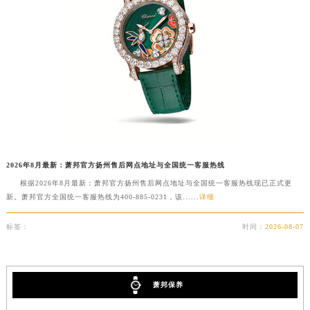
澳门特别行政区花地玛堂区关闸广场萧邦售后服务中心（需提前预约）
澳门特别行政区花王堂区大三巴商圈萧邦售后服务中心（需提前预约）
澳门特别行政区嘉模堂区官也街萧邦售后服务中心（需提前预约）
澳门省路氹城市金光大道萧邦售后服务中心（需提前预约）
澳门特别行政区望德堂区塔石广场萧邦售后服务中心（需提前预约）
福建省福州市鼓楼区五四路128-1号恒力城写字楼15层03室萧邦售后服务中心（需提前预约）
福建省厦门市思明区湖滨东路95号万象城华润大厦B座11层1104室萧邦售后服务中心（需提前预约）
广东省潮州市潮安区新风路与潮汕路交汇处萧邦售后服务中心（需提前预约）
2026年8月最新：萧邦官方扬州售后网点地址与全国统一客服热线
广东省广州市天河区天河路230号万菱汇国际中心A塔7层704室萧邦售后服务中心（需提前预约）
根据2026年8月最新：萧邦官方扬州售后网点地址与全国统一客服热线现已正式更
广东省广州市越秀区环市东路371-375号世界贸易中心大厦南塔15层1507室萧邦售后服务中心（需提前预约）
新。萧邦官方全国统一客服热线为400-885-0231，该......
详细
广东省河源市源城区越王大道萧邦售后服务中心（需提前预约）
广东省惠州市惠城区江北文昌一路7号华贸大厦1座30层3005室萧邦售后服务中心（需提前预约）
标签：
时间：
2026-08-07
广东省江门市蓬江区广场西路萧邦售后服务中心（需提前预约）
广东省揭阳市榕城进贤门步行街萧邦售后服务中心（需提前预约）
广东省茂名市电白区水东街道迎宾大道萧邦售后服务中心（需提前预约）
萧邦保养
广东省梅州市梅江区金燕大道萧邦售后服务中心（需提前预约）