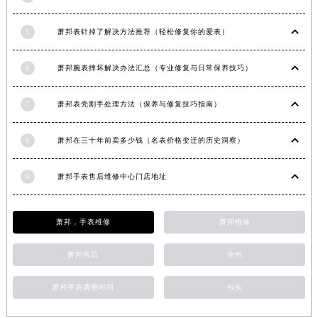
香港特别行政区九龙区油尖旺区弥敦道萧邦售后服务中心（需提前预约）
5
萧邦表针掉了解决方法推荐（轻松修复你的爱表）
香港特别行政区铜锣湾区湾仔区轩尼诗道萧邦售后服务中心（需提前预约）
河南省安阳市文峰区解放大道萧邦售后服务中心（需提前预约）
6
萧邦腕表摔坏解决办法汇总（专业修复与日常保养技巧）
河南省鹤壁市淇滨区九州路萧邦售后服务中心（需提前预约）
河南省济源市沁园街道济水大道萧邦售后服务中心（需提前预约）
7
萧邦表壳割手处理方法（保养与修复技巧指南）
河南省焦作市解放区解放路萧邦售后服务中心（需提前预约）
河南省开封市鼓楼区中山路萧邦售后服务中心（需提前预约）
8
萧邦在三十年前卖多少钱（名表价格变迁的历史洞察）
河南省洛阳市西工区中州中路与解放路交叉口萧邦售后服务中心（需提前预约）
河南省漯河市源汇区交通路萧邦售后服务中心（需提前预约）
9
萧邦手表售后维修中心门店地址
河南省南阳市宛城区范蠡东路与南都路交叉口萧邦售后服务中心（需提前预约）
河南省平顶山市卫东区建设路萧邦售后服务中心（需提前预约）
萧邦，手表维修
萧邦维修
河南省濮阳市大华龙区开州路绿城路交叉口萧邦售后服务中心（需提前预约）
河南省三门峡市湖滨区和平路萧邦售后服务中心（需提前预约）
萧邦售后
沧州
河南省商丘市梁园区神火大道萧邦售后服务中心（需提前预约）
萧邦手表调整时间
包头
河南省新乡市红旗区人民路萧邦售后服务中心（需提前预约）
河南省信阳市浉河区东方红大道萧邦售后服务中心（需提前预约）