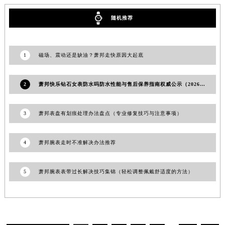
河南省许昌市魏都区建安大道与八龙路交叉口萧邦售后服务中心（需提前预约）
随机推荐
河南省郑州市二七区民主路10号华润大厦29层2905室萧邦售后服务中心（需提前预约）
河南省周口市川汇区七一路萧邦售后服务中心（需提前预约）
河南省驻马店市驿城区乐山大道与置地大道交叉口萧邦售后服务中心（需提前预约）
1
磁场、震动还是缺油？萧邦走快原因大起底
湖北省鄂州市鄂城区文星大道萧邦售后服务中心（需提前预约）
湖北省黄冈市黄州区赤壁大道萧邦售后服务中心（需提前预约）
2
萧邦快乐钻石女表防水吗防水性能与售后保养指南权威公示（2026年7月最新）
湖北省黄石市黄石港区武汉路萧邦售后服务中心（需提前预约）
湖北省荆门市东宝中天街步行街萧邦售后服务中心（需提前预约）
3
萧邦表盘有划痕处理办法盘点（专业修复技巧与注意事项）
湖北省荆州市荆州区荆中路萧邦售后服务中心（需提前预约）
湖北省十堰市茅箭区人民北路萧邦售后服务中心（需提前预约）
4
萧邦腕表走时不准解决办法推荐
湖北省随州市曾都区青年路萧邦售后服务中心（需提前预约）
湖北省咸宁市咸安区长安大道萧邦售后服务中心（需提前预约）
5
萧邦腕表表带过长解决技巧集锦（轻松调整佩戴舒适度的方法）
湖北省襄阳市樊城区长虹路与人民路交叉口萧邦售后服务中心（需提前预约）
湖北省孝感市孝南区复兴大道萧邦售后服务中心（需提前预约）
湖北省宜昌市西陵区夷陵大道与港窑路萧邦售后服务中心（需提前预约）
湖南省常德市武陵区人民路萧邦售后服务中心（需提前预约）