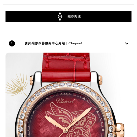
广东省清远市清城区湖西路萧邦售后服务中心（需提前预约）
广东省汕头市龙湖区长平路萧邦售后服务中心（需提前预约）
推荐阅读
广东省汕尾市城区香洲街道园林社区翠园街萧邦售后服务中心（需提前预约）
广东省韶关市武江区芙蓉新区与老城中心交汇处萧邦售后服务中心（需提前预约）
广东省深圳市罗湖区深南东路5001号华润大厦17层1701室萧邦售后服务中心（需提前预约）
1
萧邦维修保养服务中心介绍 | Chopard
广东省阳江市江城区东风一路萧邦售后服务中心（需提前预约）
广东省云浮市云城区金山路萧邦售后服务中心（需提前预约）
广东省湛江市赤坎区观海北路萧邦售后服务中心（需提前预约）
广东省肇庆市端州区信安大道与砚都大道交汇处萧邦售后服务中心（需提前预约）
广西壮族自治区百色市右江区中山二路萧邦售后服务中心（需提前预约）
广西壮族自治区北海市海城区北京路萧邦售后服务中心（需提前预约）
广西壮族自治区崇左市江州区石景林街道友谊大道与丽川路交汇处萧邦售后服务中心（需提前预约）
广西壮族自治区防城港市港口区金花茶大道萧邦售后服务中心（需提前预约）
广西壮族自治区贵港市港北区港城街道布山大道与仙衣路交叉口萧邦售后服务中心（需提前预约）
广西壮族自治区桂林市秀峰区红岭路萧邦售后服务中心（需提前预约）
广西壮族自治区河池市金城江区金城江街道朝阳路萧邦售后服务中心（需提前预约）