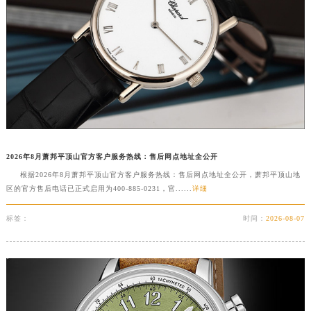
江西省九江市浔阳区浔阳路萧邦售后服务中心（需提前预约）
江西省南昌市红谷滩新区红谷中大道998号绿地双子塔（中央广场）A1座办公楼14层1407室萧邦售后服务中心（需提前预约）
江西省萍乡市安源区萍安北大道与康庄路交叉口萧邦售后服务中心（需提前预约）
江西省上饶市信州区滨江西路萧邦售后服务中心（需提前预约）
江西省新余市渝水区北湖西路萧邦售后服务中心（需提前预约）
江西省宜春市袁州区中山中路萧邦售后服务中心（需提前预约）
江西省鹰潭市月湖区胜利东路萧邦售后服务中心（需提前预约）
山东省德州市德城区东风中路萧邦售后服务中心（需提前预约）
2026年8月萧邦平顶山官方客户服务热线：售后网点地址全公开
山东省东营市东营区济南路萧邦售后服务中心（需提前预约）
根据2026年8月萧邦平顶山官方客户服务热线：售后网点地址全公开，萧邦平顶山地
山东省济南市历下区经十路11111号华润中心写字楼（万象城）15层1508室萧邦售后服务中心（需提前预约）
区的官方售后电话已正式启用为400-885-0231，官......
详细
山东省济宁市任城区太白楼路萧邦售后服务中心（需提前预约）
标签：
时间：
2026-08-07
山东省莱芜市文化南路8号银座商城名表维修一楼名表维修萧邦售后服务中心（需提前预约）
山东省临沂市兰山区解放路萧邦售后服务中心（需提前预约）
山东省日照市东港区烟台路萧邦售后服务中心（需提前预约）
山东省泰安市泰山区财源街道泰山大街萧邦售后服务中心（需提前预约）
山东省威海市环翠区新威海路89号振华商厦一楼名表维修萧邦售后服务中心（需提前预约）