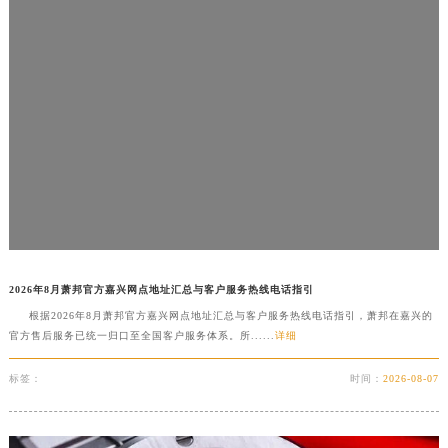
吉林省梅河口市新华街道梅河大街萧邦售后服务中心（需提前预约）
吉林省四平市铁东区紫气大路与南九经街交汇处萧邦售后服务中心（需提前预约）
吉林省松原市宁江区五环大街萧邦售后服务中心（需提前预约）
吉林省通化市东昌区环通乡江南大街萧邦售后服务中心（需提前预约）
吉林省延边市延吉市解放路萧邦售后服务中心（需提前预约）
辽宁省鞍山市铁东区站前街萧邦售后服务中心（需提前预约）
辽宁省本溪市平山区胜利路萧邦售后服务中心（需提前预约）
辽宁省朝阳市双塔区新华路萧邦售后服务中心（需提前预约）
辽宁省丹东市振兴区七经街萧邦售后服务中心（需提前预约）
辽宁省抚顺市新抚区东一路萧邦售后服务中心（需提前预约）
2026年8月萧邦官方嘉兴网点地址汇总与客户服务热线电话指引
辽宁省阜新市海州区解放大街萧邦售后服务中心（需提前预约）
根据2026年8月萧邦官方嘉兴网点地址汇总与客户服务热线电话指引，萧邦在嘉兴的
辽宁省葫芦岛市连山区中央路萧邦售后服务中心（需提前预约）
官方售后服务已统一归口至全国客户服务体系。所......
详细
辽宁省锦州市古塔区中央大街萧邦售后服务中心（需提前预约）
标签：
时间：
2026-08-07
辽宁省辽阳市白塔区新运大街萧邦售后服务中心（需提前预约）
辽宁省盘锦市兴隆台区石油大街萧邦售后服务中心（需提前预约）
辽宁省铁岭市银州区南马路萧邦售后服务中心（需提前预约）