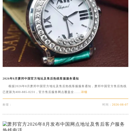
扬州市邗江区国展路29号星耀天地写字楼1号楼18层1803室（需提前预约）
盐城市盐都区世纪大道5号盐城金融城写字楼1号楼16层1604室（需提前预约）
泰州市海陵区永定东路399号置地商务中心东塔写字楼（华润万象城）17层1706室（需提前预约）
宁波市江北区大闸南路500号来福士广场办公楼20层2009室（需提前预约）
杭州市上城区钱江路1366号华润大厦写字楼A座5层503-5室（需提前预约）
金华市金东区东市南街777号金华万达广场写字楼4号楼22层2209室（需提前预约）
绍兴市越城区胜利东路379号世茂天际中心写字楼8层805室（需提前预约）
嘉兴市南湖区广益路705号嘉兴世界贸易中心写字楼A座13层1304室（需提前预约）
南昌市红谷滩新区红谷中大道998号绿地双子塔（中央广场）A1座办公楼14层07室（需提前预约）
2026年8月萧邦中国官方地址及售后热线客服服务通知
济南市历下区经十路11111号华润中心写字楼（万象城）15层1508室（需提前预约）
根据2026年8月萧邦中国官方地址及售后热线客服服务通知，萧邦中国官方售后热线
广州市天河区天河路230号万菱汇国际中心写字楼A塔7层704室（需提前预约）
已更新为400-885-0231，官方售后服务网点覆盖全......
详细
广州市越秀区环市东路371-375号世界贸易中心大厦南塔写字楼15层07室（需提前预约）
深圳市罗湖区深南东路5001号华润大厦写字楼17层1701室（需提前预约）
标签：
时间：
2026-08-07
惠州市惠城区江北文昌一路7号华贸大厦写字楼1座30层05室（需提前预约）
厦门市思明区湖滨东路95号华润大厦写字楼B座11层1104室（需提前预约）
福州市鼓楼区五四路128-1号恒力城写字楼15层03室（需提前预约）