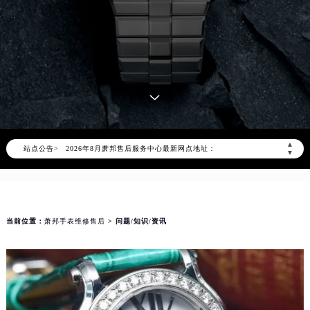
2026年8月萧邦中国区售后服务网络优化升级公告
2026年8月萧邦全国官方售后客户服务热线：400-885-0231
萧邦官方全国统一服务热线400-885-0231，服务覆盖中国大陆、香港、澳门、台湾全部区域（非大陆需加拨“+86”）
▲
站点公告>
2026年8月萧邦售后服务中心最新网点地址：
▼
北京市朝阳区建国门外大街甲6号华熙国际中心写字楼D座11层1102室（北京总部）（需提前预约）
北京市东城区东长安街1号东方广场写字楼W3座6层602室（需提前预约）
天津市和平区赤峰道136号天津国际金融中心写字楼26层2603室（需提前预约）
当前位置：
萧邦手表维修售后
> 问题/知识/资讯
上海市徐汇区虹桥路3号港汇中心写字楼2座37层3705室（需提前预约）
上海市黄浦区南京东路299号宏伊国际广场写字楼8层806室（需提前预约）
南京市秦淮区中山南路1号（新街口）南京中心写字楼22层C1-1室（需提前预约）
常州市新北区龙锦路1590号现代传媒中心写字楼5号楼10层1008室（需提前预约）
徐州市鼓楼区淮海东路29号苏宁广场IFC国际金融中心写字楼35层3508室（需提前预约）