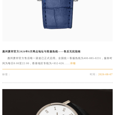
福建省三明市三元区东乾二路萧邦售后服务中心（需提前预约）
福建省漳州市龙文区步港路萧邦售后服务中心（需提前预约）
江苏省常州市新北区龙锦路1590号现代传媒中心5号楼10层1008室萧邦售后服务中心（需提前预约）
江苏省淮安市清江浦区淮海北路萧邦售后服务中心（需提前预约）
江苏省连云港市海州区通灌北路萧邦售后服务中心（需提前预约）
江苏省南京市秦淮区中山南路1号南京中心22层22-C1-C3室萧邦售后服务中心（需提前预约）
江苏省宿迁市宿城区西湖路萧邦售后服务中心（需提前预约）
惠州萧邦官方2026年8月网点地址与客服热线——售后无忧指南
江苏省泰州市海陵区永定东路399号置地商务中心东塔（华润万象城）17层1706室萧邦售后服务中心（需提前预约）
惠州萧邦官方售后唯一渠道已正式启用。全国统一客服热线为400-885-0231，服务时
江苏省徐州市鼓楼区淮海东路29号苏宁广场IFC国际金融中心35层3508室萧邦售后服务中心（需提前预约）
间为每日8:00至22:00，香港地区专线为+852-626......
详细
江苏省盐城市盐都区世纪大道5号盐城金融城写字楼1号楼16层1604室萧邦售后服务中心（需提前预约）
标签：
时间：
2026-08-07
江苏省扬州市邗江区国展路29号星耀天地写字楼1号楼18层1803室萧邦售后服务中心（需提前预约）
江苏省镇江市京口区中山东路萧邦售后服务中心（需提前预约）
江西省抚州市临川区赣东大道萧邦售后服务中心（需提前预约）
江西省赣州市章贡区文清路萧邦售后服务中心（需提前预约）
江西省吉安市吉州区井冈山大道萧邦售后服务中心（需提前预约）
江西省景德镇市珠山区珠山中路萧邦售后服务中心（需提前预约）