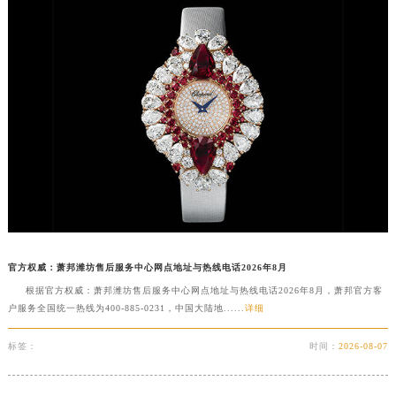
内蒙古自治区兴安盟市乌兰浩特市兴安大街萧邦售后服务中心（需提前预约）
山西省大同市平城区迎宾街萧邦售后服务中心（需提前预约）
山西省晋城市城区黄华街萧邦售后服务中心（需提前预约）
山西省晋中市榆次区顺城街萧邦售后服务中心（需提前预约）
山西省临汾市尧都区解放路萧邦售后服务中心（需提前预约）
山西省吕梁市离石区永宁中路与建设街交叉口萧邦售后服务中心（需提前预约）
山西省朔州市朔城区怡西路与鄯阳西街交汇处萧邦售后服务中心（需提前预约）
山西省忻州市忻府区和平东街与七一南路交叉口萧邦售后服务中心（需提前预约）
山西省阳泉市郊区平阳东街与新城大道交叉口萧邦售后服务中心（需提前预约）
山西省运城市盐湖区河东街萧邦售后服务中心（需提前预约）
山西省长治市潞州区英雄中路萧邦售后服务中心（需提前预约）
官方权威：萧邦潍坊售后服务中心网点地址与热线电话2026年8月
山西省太原市迎泽区迎泽街道解放路15号亨得利名表维修授权店3楼萧邦售后服务中心（需提前预约）
根据官方权威：萧邦潍坊售后服务中心网点地址与热线电话2026年8月，萧邦官方客
户服务全国统一热线为400-885-0231，中国大陆地......
详细
天津市和平区赤峰道136号天津国际金融中心26层2603室萧邦售后服务中心（需提前预约）
安徽省安庆市迎江区人民路萧邦售后服务中心（需提前预约）
标签：
时间：
2026-08-07
安徽省蚌埠市蚌山区淮河路萧邦售后服务中心（需提前预约）
安徽省亳州市谯城区魏武大道萧邦售后服务中心（需提前预约）