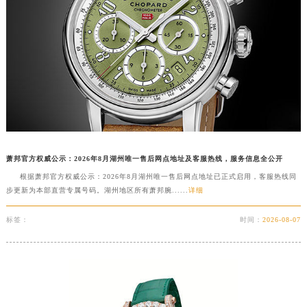
山东省潍坊市奎文区东风东街萧邦售后服务中心（需提前预约）
山东省枣庄市滕州市北辛路与善国路交叉口萧邦售后服务中心（需提前预约）
山东省淄博市张店区金晶大道萧邦售后服务中心（需提前预约）
上海市黄浦区南京东路299号宏伊国际广场写字楼8层806室萧邦售后服务中心（需提前预约）
上海市徐汇区虹桥路3号港汇中心2座37层3705室萧邦售后服务中心（需提前预约）
浙江省杭州市上城区钱江路1366号华润大厦A座5层503-5室萧邦售后服务中心（需提前预约）
浙江省湖州市吴兴区劳动路萧邦售后服务中心（需提前预约）
浙江省嘉兴市南湖区广益路705号嘉兴世界贸易中心A座13层1304室萧邦售后服务中心（需提前预约）
萧邦官方权威公示：2026年8月湖州唯一售后网点地址及客服热线，服务信息全公开
浙江省金华市金东区东市南街777号金华万达广场4号楼22楼2209室萧邦售后服务中心（需提前预约）
根据萧邦官方权威公示：2026年8月湖州唯一售后网点地址已正式启用，客服热线同
浙江省丽水市莲都区解放街萧邦售后服务中心（需提前预约）
步更新为本部直营专属号码。湖州地区所有萧邦腕......
详细
浙江省宁波市江北区大闸南路500号来福士广场办公楼20层2009室萧邦售后服务中心（需提前预约）
标签：
时间：
2026-08-07
浙江省衢州市柯城区上街萧邦售后服务中心（需提前预约）
浙江省绍兴市越城区胜利东路379号世茂天际中心写字楼8层805室萧邦售后服务中心（需提前预约）
浙江省舟山市定海区解放东路萧邦售后服务中心（需提前预约）
澳门特别行政区大堂区议事亭前地（新马路）萧邦售后服务中心（需提前预约）
澳门特别行政区风顺堂区南湾大马路萧邦售后服务中心（需提前预约）