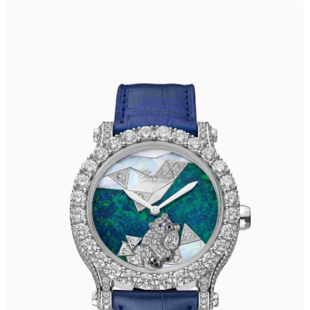
安徽省池州市贵池区长江路萧邦售后服务中心（需提前预约）
安徽省滁州市琅琊区南谯北路萧邦售后服务中心（需提前预约）
安徽省阜阳市颍州区颍州北路萧邦售后服务中心（需提前预约）
安徽省淮北市相山区淮海路萧邦售后服务中心（需提前预约）
安徽省淮南市田家庵区国庆中路萧邦售后服务中心（需提前预约）
安徽省黄山市屯溪区黄山西路萧邦售后服务中心（需提前预约）
安徽省六安市金安区解放中路萧邦售后服务中心（需提前预约）
安徽省马鞍山市雨山区湖南西路萧邦售后服务中心（需提前预约）
安徽省宿州市埇桥区人民中路萧邦售后服务中心（需提前预约）
安徽省铜陵市铜官区石城大道萧邦售后服务中心（需提前预约）
安徽省芜湖市镜湖区中山路步行街萧邦售后服务中心（需提前预约）
安徽省宣城市宣州区叠嶂西路萧邦售后服务中心（需提前预约）
福建省龙岩市新罗区九一南路萧邦售后服务中心（需提前预约）
福建省南平市建阳区人民西路萧邦售后服务中心（需提前预约）
福建省宁德市蕉城区天湖东路萧邦售后服务中心（需提前预约）
福建省莆田市城厢区霞林街道荔华东大道萧邦售后服务中心（需提前预约）