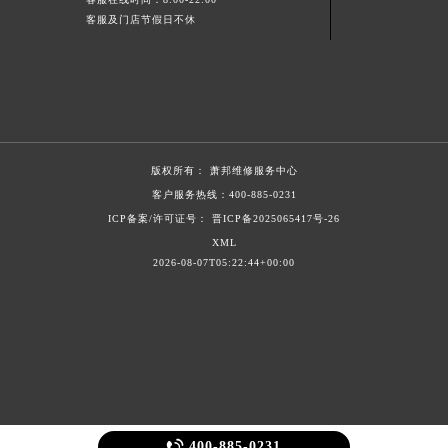
新疆维吾尔自治区克拉玛依市克拉玛依区友谊路萧邦售后服务中心（需提前预约）
客服及门店节假日不休
新疆维吾尔自治区库车市库车市文化东路萧邦售后服务中心（需提前预约）
新疆维吾尔自治区库尔勒市库尔勒市人民东路萧邦售后服务中心（需提前预约）
新疆维吾尔自治区奎屯市团结西街萧邦售后服务中心（需提前预约）
新疆维吾尔自治区昆玉市昆泉街萧邦售后服务中心（需提前预约）
新疆维吾尔自治区沙湾市三道河子镇世纪大道南路萧邦售后服务中心（需提前预约）
版权所有：
萧邦维修服务中心
新疆维吾尔自治区石河子市北二路萧邦售后服务中心（需提前预约）
客户服务热线：
400-885-0231
新疆维吾尔自治区双河市光明路萧邦售后服务中心（需提前预约）
ICP备案/许可证号： 晋ICP备2025065417号-26
XML
新疆维吾尔自治区塔城市塔城地区闻琴路萧邦售后服务中心（需提前预约）
2026-08-07T05:22:44+00:00
新疆维吾尔自治区铁门关市兴疆路萧邦售后服务中心（需提前预约）
新疆维吾尔自治区图木舒克市图木舒克市中兴街萧邦售后服务中心（需提前预约）
新疆维吾尔自治区吐鲁番市高昌区文化中路文化中路萧邦售后服务中心（需提前预约）
新疆维吾尔自治区乌苏市乌鲁木齐北路萧邦售后服务中心（需提前预约）
新疆维吾尔自治区五家渠市长征西街萧邦售后服务中心（需提前预约）
新疆维吾尔自治区新星市东风路萧邦售后服务中心（需提前预约）
新疆维吾尔自治区伊宁市解放西路萧邦售后服务中心（需提前预约）

400-885-0231