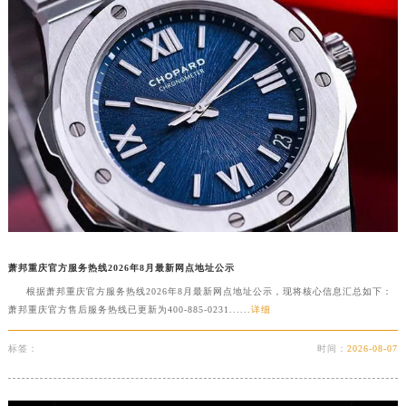
辽宁省营口市站前区市府路与渤海大街交叉口萧邦售后服务中心（需提前预约）
辽宁省沈阳市沈河区中街路137号亨得利名表维修授权店1楼萧邦售后服务中心（需提前预约）
辽宁省沈阳市沈河区中街路83号亨得利名表维修授权店1楼萧邦售后服务中心（需提前预约）
北京市朝阳区建国门外大街甲6号华熙国际中心D座11层1102室萧邦售后服务中心（北京总部）（需提前预约）
北京市东城区东长安街1号王府井东方广场W3座6层602室萧邦售后服务中心（需提前预约）
河北省保定市竞秀区朝阳北大街北国先天下萧邦售后服务中心（需提前预约）
内蒙古自治区阿拉善盟市左旗土尔扈特大街萧邦售后服务中心（需提前预约）
内蒙古自治区巴彦淖尔市临河区新华街萧邦售后服务中心（需提前预约）
内蒙古自治区包头市青山区幸福路甲3号王府井百货名表维修萧邦售后服务中心（需提前预约）
内蒙古自治区赤峰市红山区哈达街萧邦售后服务中心（需提前预约）
萧邦重庆官方服务热线2026年8月最新网点地址公示
内蒙古自治区鄂尔多斯市东胜区伊金霍洛街萧邦售后服务中心（需提前预约）
根据萧邦重庆官方服务热线2026年8月最新网点地址公示，现将核心信息汇总如下：
内蒙古自治区呼伦贝尔市海拉尔区中央街萧邦售后服务中心（需提前预约）
萧邦重庆官方售后服务热线已更新为400-885-0231......
详细
内蒙古自治区通辽市科尔沁区明仁大街萧邦售后服务中心（需提前预约）
内蒙古自治区乌海市海勃湾区人民南路萧邦售后服务中心（需提前预约）
标签：
时间：
2026-08-07
内蒙古自治区乌兰察布市集宁区恩和大街萧邦售后服务中心（需提前预约）
内蒙古自治区锡林郭勒盟市锡林浩特市光明街与额尔敦路交叉口萧邦售后服务中心（需提前预约）