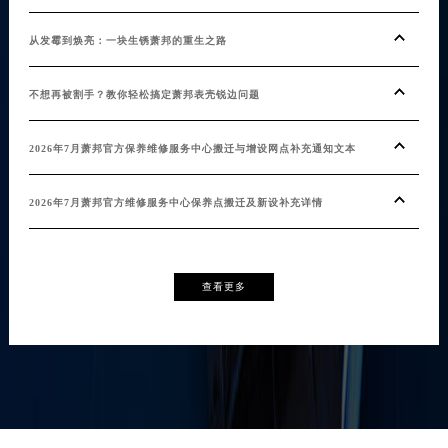
青海省海北藏族自治州海晏县将军路萧邦售后服务中心（需提前预约）
发布
从发霉到焕亮：一块生锈萧邦的重生之路
青海省海东市乐都区滨河路萧邦售后服务中心（需提前预约）
不用
青海省海南藏族自治州共和县青海湖大街萧邦售后服务中心（需提前预约）
不想再被割手？教你轻松搞定萧邦表壳锐边问题
青海省海西蒙古族藏族自治州德令哈市柴达木路萧邦售后服务中心（需提前预约）
青海省黄南藏族自治州同仁市德合隆路萧邦售后服务中心（需提前预约）
2026年7月萧邦官方保养维修服务中心搬迁与增设网点补充通知文本
青海省西宁市城西区海湖新区西关大道萧邦售后服务中心（需提前预约）
青海省玉树藏族自治州结古镇胜利路萧邦售后服务中心（需提前预约）
2026年7月萧邦官方维修服务中心保养点搬迁及新设补充详情
陕西省安康市汉滨区金州路萧邦售后服务中心（需提前预约）
陕西省宝鸡市渭滨区经二路萧邦售后服务中心（需提前预约）
陕西省汉中市汉台区北大街萧邦售后服务中心（需提前预约）
查看更多
陕西省商洛市商州区州城街萧邦售后服务中心（需提前预约）
陕西省铜川市王益区红旗街萧邦售后服务中心（需提前预约）
陕西省渭南市临渭区东风大街萧邦售后服务中心（需提前预约）
陕西省咸阳市秦都区沣西新城统一西路与白马河路交汇处萧邦售后服务中心（需提前预约）
陕西省延安市宝塔区中心街萧邦售后服务中心（需提前预约）
陕西省榆林市榆阳区长兴路萧邦售后服务中心（需提前预约）