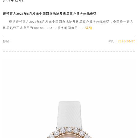
成都市锦江区人民东路6号SAC东原中心写字楼24层2406B室（需提前预约）
萧邦官方2026年8月发布中国网点地址及售后客户服务热线电话
重庆市江北区观音桥步行街2号融恒时代广场写字楼9层902室（需提前预约）
根据萧邦官方2026年8月发布中国网点地址及售后客户服务热线电话，全国统一官方
长沙市芙蓉区定王台街道建湘路393号世茂环球金融中心写字楼（芙蓉广场）10层13室（需提前预约）
售后热线正式启用为400-885-0231，服务时间每日......
详细
郑州市二七区铭功路10号华润大厦写字楼29层2905室（需提前预约）
太原市迎泽区解放路15号亨得利名表服务中心（品牌授权店）3层整层（需提前预约）
标签：
时间：
2026-08-07
沈阳市沈河区中街路137号亨得利名表服务中心（品牌授权店）1层整层（需提前预约）
沈阳市沈河区中街路83号亨得利名表服务中心（品牌授权店）1层整层（需提前预约）
乌鲁木齐市天山区红山路26号时代广场（CCMALL）C座17层17-B（需提前预约）
温州市鹿城区锦绣路1067号置信广场10层1015室（需提前预约）
哈尔滨市道里区友谊西路600号富力中心T2座写字楼29层03室（需提前预约）
大连市中山区人民路15号国际金融大厦7层G室（需提前预约）
佛山市禅城区季华五路57号万科金融中心C座12层1205室（需提前预约）
东莞市东城街道鸿福东路1号民盈国贸中心T1写字楼9层907室（需提前预约）
无锡市梁溪区人民中路139号恒隆广场写字楼1座11层1104室（需提前预约）
南通市崇川区工农路57号圆融广场写字楼16层1603室（需提前预约）
苏州市苏州工业园区星港街199号苏州中心办公楼C座22层08室（需提前预约）