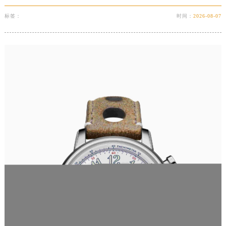
重庆市解放碑渝中区民权路28号英利国际金融中心写字楼20层01室（需提前预约）
标签：
时间：
2026-08-07
黑龙江省大庆市萨尔图区会战大街萧邦售后服务中心（需提前预约）
黑龙江省鹤岗市向阳区红军路萧邦售后服务中心（需提前预约）
黑龙江省黑河市爱辉区中央街萧邦售后服务中心（需提前预约）
黑龙江省鸡西市鸡冠区红军路萧邦售后服务中心（需提前预约）
黑龙江省佳木斯市向阳区长安路萧邦售后服务中心（需提前预约）
黑龙江省牡丹江市东安区太平路萧邦售后服务中心（需提前预约）
黑龙江省七台河市桃山区大同街萧邦售后服务中心（需提前预约）
黑龙江省齐齐哈尔市龙沙区龙华路萧邦售后服务中心（需提前预约）
黑龙江省双鸭山市尖山区新兴大街萧邦售后服务中心（需提前预约）
黑龙江省绥化市北林区新华街与康庄路交叉口萧邦售后服务中心（需提前预约）
黑龙江省伊春市伊美区通河路萧邦售后服务中心（需提前预约）
吉林省白城市洮北区明仁南街萧邦售后服务中心（需提前预约）
吉林省白山市浑江区浑江大街萧邦售后服务中心（需提前预约）
吉林省吉林市船营区河南街萧邦售后服务中心（需提前预约）
吉林省辽源市龙山区人民大街萧邦售后服务中心（需提前预约）