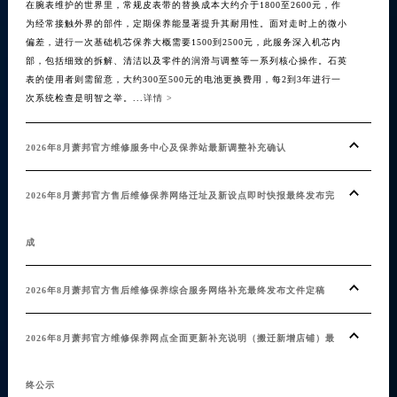
在腕表维护的世界里，常规皮表带的替换成本大约介于1800至2600元，作
【萧
甘肃省嘉峪关市雄关区新华中路萧邦售后服务中心（需提前预约）
为经常接触外界的部件，定期保养能显著提升其耐用性。面对走时上的微小
受众
甘肃省金昌市金川区北京路萧邦售后服务中心（需提前预约）
偏差，进行一次基础机芯保养大概需要1500到2500元，此服务深入机芯内
影响
部，包括细致的拆解、清洁以及零件的润滑与调整等一系列核心操作。石英
表带
甘肃省酒泉市肃州区西大街萧邦售后服务中心（需提前预约）
表的使用者则需留意，大约300至500元的电池更换费用，每2到3年进行一
一些基
甘肃省临夏市城南街道团结路萧邦售后服务中心（需提前预约）
次系统检查是明智之举。...
详情 >
甘肃省陇南市武都区人民路萧邦售后服务中心（需提前预约）
冬天
甘肃省平凉市崆峒区西大街萧邦售后服务中心（需提前预约）
2026年8月萧邦官方维修服务中心及保养站最新调整补充确认
甘肃省庆阳市西峰区南大街萧邦售后服务中心（需提前预约）
20
甘肃省天水市秦州区民主路萧邦售后服务中心（需提前预约）
2026年8月萧邦官方售后维修保养网络迁址及新设点即时快报最终发布完
甘肃省武威市凉州区迎宾路萧邦售后服务中心（需提前预约）
戴萧
甘肃省张掖市甘州区民乐北路萧邦售后服务中心（需提前预约）
成
宁夏回族自治区固原市原州区文化街萧邦售后服务中心（需提前预约）
干燥
宁夏回族自治区石嘴山市大武口区贺兰山路萧邦售后服务中心（需提前预约）
2026年8月萧邦官方售后维修保养综合服务网络补充最终发布文件定稿
宁夏回族自治区吴忠市利通区开元大道萧邦售后服务中心（需提前预约）
不用
2026年8月萧邦官方维修保养网点全面更新补充说明（搬迁新增店铺）最
宁夏回族自治区银川市兴庆区新华东路97号新百中心C馆一层C1-18号商铺萧邦售后服务中心（需提前预约）
宁夏回族自治区中卫市沙坡头区鼓楼东街萧邦售后服务中心（需提前预约）
20
终公示
青海省果洛藏族自治州玛沁县团结路萧邦售后服务中心（需提前预约）