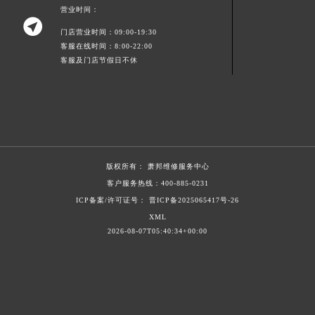
营业时间：
西藏自治区那曲市色尼区浙江西路萧邦售后服务中心（需提前预约）

门店营业时间：09:00-19:30
西藏自治区日喀则市桑珠孜区上海中路萧邦售后服务中心（需提前预约）
客服在线时间：8:00-22:00
西藏自治区山南市乃东区湖北大道萧邦售后服务中心（需提前预约）
客服及门店节假日不休
云南省保山市隆阳区正阳路萧邦售后服务中心（需提前预约）
云南省楚雄彝族自治州楚雄市鹿城南路萧邦售后服务中心（需提前预约）
云南省大理白族自治州大理市建设路萧邦售后服务中心（需提前预约）
云南省德宏傣族景颇族自治州芒市团结大街萧邦售后服务中心（需提前预约）
云南省迪庆藏族自治州香格里拉市长征大道萧邦售后服务中心（需提前预约）
版权所有：
萧邦维修服务中心
云南省红河哈尼族彝族自治州蒙自市天马路萧邦售后服务中心（需提前预约）
客户服务热线：
400-885-0231
云南省丽江市古城区七星街萧邦售后服务中心（需提前预约）
ICP备案/许可证号： 晋ICP备2025065417号-26
云南省临沧市临翔区世纪路萧邦售后服务中心（需提前预约）
XML
云南省怒江傈僳族自治州泸水市人民路萧邦售后服务中心（需提前预约）
2026-08-07T05:40:34+00:00
云南省普洱市思茅区振兴大道萧邦售后服务中心（需提前预约）
云南省曲靖市麒麟区学府路萧邦售后服务中心（需提前预约）
云南省文山壮族苗族自治州文山市东风路萧邦售后服务中心（需提前预约）
云南省西双版纳傣族自治州景洪市宣慰大道萧邦售后服务中心（需提前预约）