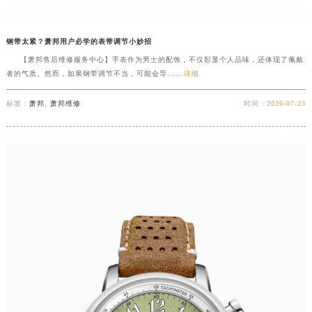
澳门特别行政区花地玛堂区关闸广场萧邦售后服务中心（需提前预约）
澳门特别行政区花王堂区大三巴商圈萧邦售后服务中心（需提前预约）
钢带太紧？萧邦用户必学的表带调节小妙招
澳门特别行政区嘉模堂区官也街萧邦售后服务中心（需提前预约）
【萧邦售后维修服务中心】手表作为男士的配饰，不仅彰显个人品味，还体现了佩戴
澳门省路氹城市金光大道萧邦售后服务中心（需提前预约）
者的气质。然而，如果钢带调节不当，可能会导......
详细
澳门特别行政区望德堂区塔石广场萧邦售后服务中心（需提前预约）
标签：
萧邦
,
萧邦维修
时间：
2026-07-23
福建省福州市鼓楼区五四路128-1号恒力城写字楼15层03室萧邦售后服务中心（需提前预约）
福建省厦门市思明区湖滨东路95号万象城华润大厦B座11层1104室萧邦售后服务中心（需提前预约）
广东省潮州市潮安区新风路与潮汕路交汇处萧邦售后服务中心（需提前预约）
广东省广州市天河区天河路230号万菱汇国际中心A塔7层704室萧邦售后服务中心（需提前预约）
广东省广州市越秀区环市东路371-375号世界贸易中心大厦南塔15层1507室萧邦售后服务中心（需提前预约）
广东省河源市源城区越王大道萧邦售后服务中心（需提前预约）
广东省惠州市惠城区江北文昌一路7号华贸大厦1座30层3005室萧邦售后服务中心（需提前预约）
广东省江门市蓬江区广场西路萧邦售后服务中心（需提前预约）
广东省揭阳市榕城进贤门步行街萧邦售后服务中心（需提前预约）
广东省茂名市电白区水东街道迎宾大道萧邦售后服务中心（需提前预约）
广东省梅州市梅江区金燕大道萧邦售后服务中心（需提前预约）