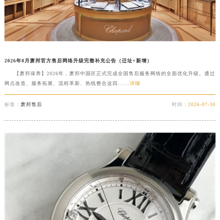
扬州市邗江区国展路29号星耀天地写字楼1号楼18层1803室（需提前预约）
盐城市盐都区世纪大道5号盐城金融城写字楼1号楼16层1604室（需提前预约）
泰州市海陵区永定东路399号置地商务中心东塔写字楼（华润万象城）17层1706室（需提前预约）
宁波市江北区大闸南路500号来福士广场办公楼20层2009室（需提前预约）
2026年8月萧邦官方售后网络升级完整补充公告（迁址+新增）
杭州市上城区钱江路1366号华润大厦写字楼A座5层503-5室（需提前预约）
【萧邦保养】2026年，萧邦中国区正式完成全国售后服务网络的全面优化升级。通过
金华市金东区东市南街777号金华万达广场写字楼4号楼22层2209室（需提前预约）
网点改造、服务拓展、流程革新、热线整合这四......
详细
绍兴市越城区胜利东路379号世茂天际中心写字楼8层805室（需提前预约）
标签：
萧邦售后
时间：
2026-07-30
嘉兴市南湖区广益路705号嘉兴世界贸易中心写字楼A座13层1304室（需提前预约）
南昌市红谷滩新区红谷中大道998号绿地双子塔（中央广场）A1座办公楼14层07室（需提前预约）
济南市历下区经十路11111号华润中心写字楼（万象城）15层1508室（需提前预约）
广州市天河区天河路230号万菱汇国际中心写字楼A塔7层704室（需提前预约）
广州市越秀区环市东路371-375号世界贸易中心大厦南塔写字楼15层07室（需提前预约）
深圳市罗湖区深南东路5001号华润大厦写字楼17层1701室（需提前预约）
惠州市惠城区江北文昌一路7号华贸大厦写字楼1座30层05室（需提前预约）
厦门市思明区湖滨东路95号华润大厦写字楼B座11层1104室（需提前预约）
福州市鼓楼区五四路128-1号恒力城写字楼15层03室（需提前预约）