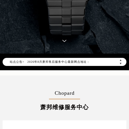
2026年8月萧邦中国区售后服务网络优化升级公告
2026年8月萧邦全国官方售后客户服务热线：400-885-0231
萧邦官方全国统一服务热线400-885-0231，服务覆盖中国大陆、香港、澳门、台湾全部区域（非大陆需加拨“+86”）
▲
站点公告>
2026年8月萧邦售后服务中心最新网点地址：
▼
北京市朝阳区建国门外大街甲6号华熙国际中心写字楼D座11层1102室（北京总部）（需提前预约）
北京市东城区东长安街1号东方广场写字楼W3座6层602室（需提前预约）
天津市和平区赤峰道136号天津国际金融中心写字楼26层2603室（需提前预约）
Chopard
上海市徐汇区虹桥路3号港汇中心写字楼2座37层3705室（需提前预约）
上海市黄浦区南京东路299号宏伊国际广场写字楼8层806室（需提前预约）
萧邦维修服务中心
南京市秦淮区中山南路1号（新街口）南京中心写字楼22层C1-1室（需提前预约）
常州市新北区龙锦路1590号现代传媒中心写字楼5号楼10层1008室（需提前预约）
徐州市鼓楼区淮海东路29号苏宁广场IFC国际金融中心写字楼35层3508室（需提前预约）