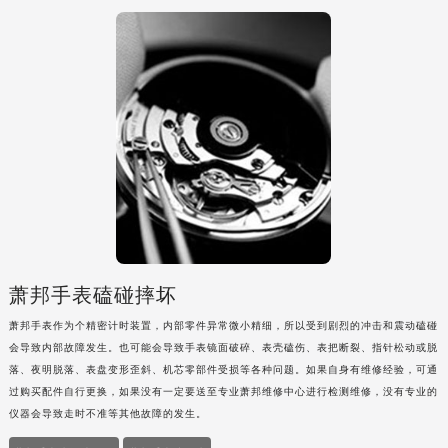
安徽省池州市贵池区长江路萧邦售后服务中心（需提前预约）
安徽省滁州市琅琊区南谯北路萧邦售后服务中心（需提前预约）
安徽省阜阳市颍州区颍州北路萧邦售后服务中心（需提前预约）
安徽省淮北市相山区淮海路萧邦售后服务中心（需提前预约）
安徽省淮南市田家庵区国庆中路萧邦售后服务中心（需提前预约）
安徽省黄山市屯溪区黄山西路萧邦售后服务中心（需提前预约）
安徽省六安市金安区解放中路萧邦售后服务中心（需提前预约）
安徽省马鞍山市雨山区湖南西路萧邦售后服务中心（需提前预约）
安徽省宿州市埇桥区人民中路萧邦售后服务中心（需提前预约）
安徽省铜陵市铜官区石城大道萧邦售后服务中心（需提前预约）
萧邦手表磕碰摔坏
安徽省芜湖市镜湖区中山路步行街萧邦售后服务中心（需提前预约）
萧邦手表作为个精密计时装置，内部零件异常微小精细，所以受到剧烈的冲击和震动磕碰
安徽省宣城市宣州区叠嶂西路萧邦售后服务中心（需提前预约）
会导致内部故障发生。也可能会导致手表镜面破碎、表壳磕伤、表把断裂、指针松动或脱
福建省龙岩市新罗区九一南路萧邦售后服务中心（需提前预约）
落、夜明脱落、表盘变形歪斜、机芯零部件受损等各种问题。如果自身有维修经验，可通
福建省南平市建阳区人民西路萧邦售后服务中心（需提前预约）
过购买配件自行更换，如果没有一定要送至专业萧邦维修中心进行检测维修，没有专业的
福建省宁德市蕉城区天湖东路萧邦售后服务中心（需提前预约）
仪器会导致走时不准等其他故障的发生。
福建省莆田市城厢区霞林街道荔华东大道萧邦售后服务中心（需提前预约）