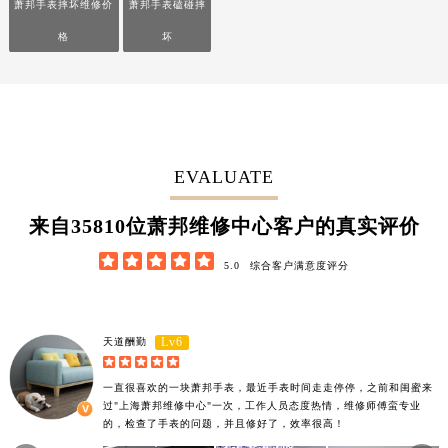
萧邦手表摔坏维修价
萧邦手表磕碰摔
福建省三明市三元区东乾二路萧邦售后服务中心（需提前预约）
格
坏
福建省漳州市龙文区步港路萧邦售后服务中心（需提前预约）
江苏省常州市新北区龙锦路1590号现代传媒中心5号楼10层1008室萧邦售后服务中心（需提前预约）
江苏省淮安市清江浦区淮海北路萧邦售后服务中心（需提前预约）
江苏省连云港市海州区通灌北路萧邦售后服务中心（需提前预约）
江苏省南京市秦淮区中山南路1号南京中心22层22-C1-C3室萧邦售后服务中心（需提前预约）
EVALUATE
江苏省宿迁市宿城区西湖路萧邦售后服务中心（需提前预约）
江苏省泰州市海陵区永定东路399号置地商务中心东塔（华润万象城）17层1706室萧邦售后服务中心（需提前预约）
44570
来自
位萧邦维修中心客户的真实评价
江苏省徐州市鼓楼区淮海东路29号苏宁广场IFC国际金融中心35层3508室萧邦售后服务中心（需提前预约）





5.0
综合客户满意度评分
江苏省盐城市盐都区世纪大道5号盐城金融城写字楼1号楼16层1604室萧邦售后服务中心（需提前预约）
江苏省扬州市邗江区国展路29号星耀天地写字楼1号楼18层1803室萧邦售后服务中心（需提前预约）
江苏省镇江市京口区中山东路萧邦售后服务中心（需提前预约）
Lv6
天道酬勤
江西省抚州市临川区赣东大道萧邦售后服务中心（需提前预约）





江西省赣州市章贡区文清路萧邦售后服务中心（需提前预约）
一直很喜欢的一块萧邦手表，最近手表时间走走停停，之前和闺蜜来
过"上海萧邦维修中心"一次，工作人员态度热情，维修师傅蛮专业
江西省吉安市吉州区井冈山大道萧邦售后服务中心（需提前预约）
的，检查了手表的问题，并且修好了，效率很高！
江西省景德镇市珠山区珠山中路萧邦售后服务中心（需提前预约）