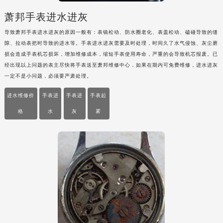
吉林省梅河口市新华街道梅河大街萧邦售后服务中心（需提前预约）
萧邦手表进水进灰
吉林省四平市铁东区紫气大路与南九经街交汇处萧邦售后服务中心（需提前预约）
导致萧邦手表进水进灰的原因一般有：表镜松动、防水圈老化、表盖松动、磕碰导致的缝
吉林省松原市宁江区五环大街萧邦售后服务中心（需提前预约）
隙、拉动表把时导致的进水等。手表进水进灰需要及时处理，时间久了水气侵蚀、灰尘磨
吉林省通化市东昌区环通乡江南大街萧邦售后服务中心（需提前预约）
损会造成手表机芯损坏，增加维修成本，缩短手表使用寿命，严重的会导致机芯报废。已
经出现以上问题的表主尽快将手表送至萧邦维修中心，如果在期内可免费维修，进水进灰
吉林省延边市延吉市解放路萧邦售后服务中心（需提前预约）
一定不是小问题，必须要严肃处理。
辽宁省鞍山市铁东区站前街萧邦售后服务中心（需提前预约）
辽宁省本溪市平山区胜利路萧邦售后服务中心（需提前预约）
进水维修价
手表进
手表进
手表起
辽宁省朝阳市双塔区新华路萧邦售后服务中心（需提前预约）
格
水
灰
雾
辽宁省丹东市振兴区七经街萧邦售后服务中心（需提前预约）
辽宁省抚顺市新抚区东一路萧邦售后服务中心（需提前预约）
辽宁省阜新市海州区解放大街萧邦售后服务中心（需提前预约）
辽宁省葫芦岛市连山区中央路萧邦售后服务中心（需提前预约）
辽宁省锦州市古塔区中央大街萧邦售后服务中心（需提前预约）
辽宁省辽阳市白塔区新运大街萧邦售后服务中心（需提前预约）
辽宁省盘锦市兴隆台区石油大街萧邦售后服务中心（需提前预约）
辽宁省铁岭市银州区南马路萧邦售后服务中心（需提前预约）