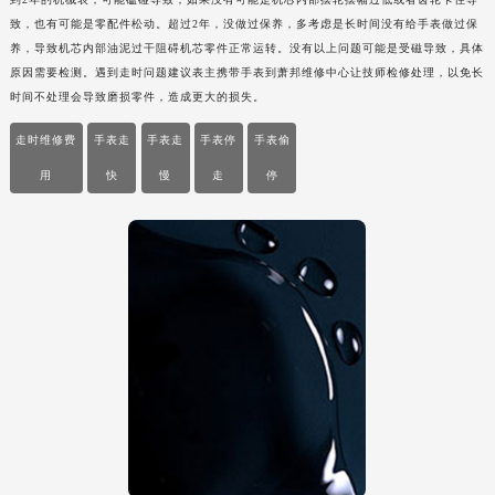
重庆市解放碑渝中区民权路28号英利国际金融中心写字楼20层01室（需提前预约）
致，也有可能是零配件松动。超过2年，没做过保养，多考虑是长时间没有给手表做过保
养，导致机芯内部油泥过干阻碍机芯零件正常运转。没有以上问题可能是受磁导致，具体
黑龙江省大庆市萨尔图区会战大街萧邦售后服务中心（需提前预约）
原因需要检测。遇到走时问题建议表主携带手表到萧邦维修中心让技师检修处理，以免长
黑龙江省鹤岗市向阳区红军路萧邦售后服务中心（需提前预约）
时间不处理会导致磨损零件，造成更大的损失。
黑龙江省黑河市爱辉区中央街萧邦售后服务中心（需提前预约）
走时维修费
手表走
手表走
手表停
手表偷
黑龙江省鸡西市鸡冠区红军路萧邦售后服务中心（需提前预约）
用
快
慢
走
停
黑龙江省佳木斯市向阳区长安路萧邦售后服务中心（需提前预约）
黑龙江省牡丹江市东安区太平路萧邦售后服务中心（需提前预约）
黑龙江省七台河市桃山区大同街萧邦售后服务中心（需提前预约）
黑龙江省齐齐哈尔市龙沙区龙华路萧邦售后服务中心（需提前预约）
黑龙江省双鸭山市尖山区新兴大街萧邦售后服务中心（需提前预约）
黑龙江省绥化市北林区新华街与康庄路交叉口萧邦售后服务中心（需提前预约）
黑龙江省伊春市伊美区通河路萧邦售后服务中心（需提前预约）
吉林省白城市洮北区明仁南街萧邦售后服务中心（需提前预约）
吉林省白山市浑江区浑江大街萧邦售后服务中心（需提前预约）
吉林省吉林市船营区河南街萧邦售后服务中心（需提前预约）
吉林省辽源市龙山区人民大街萧邦售后服务中心（需提前预约）