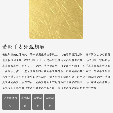
内蒙古自治区兴安盟市乌兰浩特市兴安大街萧邦售后服务中心（需提前预约）
山西省大同市平城区迎宾街萧邦售后服务中心（需提前预约）
山西省晋城市城区黄华街萧邦售后服务中心（需提前预约）
山西省晋中市榆次区顺城街萧邦售后服务中心（需提前预约）
山西省临汾市尧都区解放路萧邦售后服务中心（需提前预约）
山西省吕梁市离石区永宁中路与建设街交叉口萧邦售后服务中心（需提前预约）
萧邦手表外观划痕
山西省朔州市朔城区怡西路与鄯阳西街交汇处萧邦售后服务中心（需提前预约）
山西省忻州市忻府区和平东街与七一南路交叉口萧邦售后服务中心（需提前预约）
轻微划痕的处理方式：手表长期佩戴在手腕上，比较容易遭到划伤，就算再怎么小心翼翼
也是很难避免的。有些划痕很浅，不是经过坚硬物体的碰触造成的，这些划痕比较影响手
山西省阳泉市郊区平阳东街与新城大道交叉口萧邦售后服务中心（需提前预约）
表表壳或表带的亮度，它的处理方法也很简单，只要用干净的布，在手表表壳或表带上滴
山西省运城市盐湖区河东街萧邦售后服务中心（需提前预约）
一两滴水，挤上一点牙膏涂擦即可焕新手表的外观。严重划痕的处理方式：如果手表划痕
山西省长治市潞州区英雄中路萧邦售后服务中心（需提前预约）
比较严重，很可能是被尖锐物体划伤，留下难看的划痕印迹。对于这样的划痕处理办法就
是专业的抛光。手表表面上的抛光翻新工艺对专业技术要求都很高，这样精细的操作建议
山西省太原市迎泽区迎泽街道解放路15号亨得利名表维修授权店3楼萧邦售后服务中心（需提前预约）
选择专业正规的萧邦手表维修保养中心处理，确保手表抛光翻新后的良好效果。
天津市和平区赤峰道136号天津国际金融中心26层2603室萧邦售后服务中心（需提前预约）
安徽省安庆市迎江区人民路萧邦售后服务中心（需提前预约）
划痕维修价
表壳划
表带划
表蒙划
安徽省蚌埠市蚌山区淮河路萧邦售后服务中心（需提前预约）
格
痕
痕
痕
安徽省亳州市谯城区魏武大道萧邦售后服务中心（需提前预约）