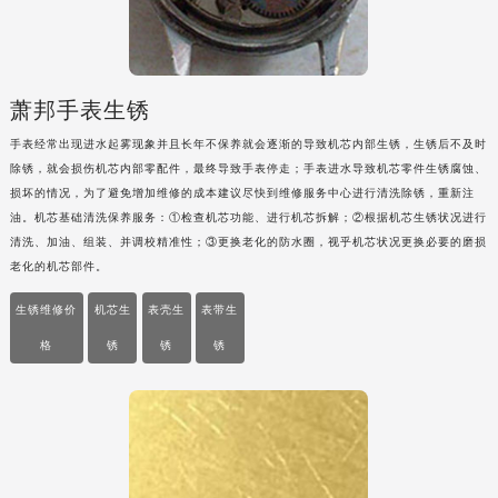
辽宁省营口市站前区市府路与渤海大街交叉口萧邦售后服务中心（需提前预约）
辽宁省沈阳市沈河区中街路137号亨得利名表维修授权店1楼萧邦售后服务中心（需提前预约）
辽宁省沈阳市沈河区中街路83号亨得利名表维修授权店1楼萧邦售后服务中心（需提前预约）
萧邦手表生锈
北京市朝阳区建国门外大街甲6号华熙国际中心D座11层1102室萧邦售后服务中心（北京总部）（需提前预约）
手表经常出现进水起雾现象并且长年不保养就会逐渐的导致机芯内部生锈，生锈后不及时
北京市东城区东长安街1号王府井东方广场W3座6层602室萧邦售后服务中心（需提前预约）
除锈，就会损伤机芯内部零配件，最终导致手表停走；手表进水导致机芯零件生锈腐蚀、
河北省保定市竞秀区朝阳北大街北国先天下萧邦售后服务中心（需提前预约）
损坏的情况，为了避免增加维修的成本建议尽快到维修服务中心进行清洗除锈，重新注
内蒙古自治区阿拉善盟市左旗土尔扈特大街萧邦售后服务中心（需提前预约）
油。机芯基础清洗保养服务：①检查机芯功能、进行机芯拆解；②根据机芯生锈状况进行
内蒙古自治区巴彦淖尔市临河区新华街萧邦售后服务中心（需提前预约）
清洗、加油、组装、并调校精准性；③更换老化的防水圈，视乎机芯状况更换必要的磨损
老化的机芯部件。
内蒙古自治区包头市青山区幸福路甲3号王府井百货名表维修萧邦售后服务中心（需提前预约）
内蒙古自治区赤峰市红山区哈达街萧邦售后服务中心（需提前预约）
生锈维修价
机芯生
表壳生
表带生
内蒙古自治区鄂尔多斯市东胜区伊金霍洛街萧邦售后服务中心（需提前预约）
格
锈
锈
锈
内蒙古自治区呼伦贝尔市海拉尔区中央街萧邦售后服务中心（需提前预约）
内蒙古自治区通辽市科尔沁区明仁大街萧邦售后服务中心（需提前预约）
内蒙古自治区乌海市海勃湾区人民南路萧邦售后服务中心（需提前预约）
内蒙古自治区乌兰察布市集宁区恩和大街萧邦售后服务中心（需提前预约）
内蒙古自治区锡林郭勒盟市锡林浩特市光明街与额尔敦路交叉口萧邦售后服务中心（需提前预约）