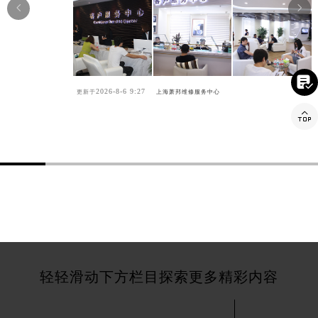


江西省九江市浔阳区浔阳路萧邦售后服务中心（需提前预约）
江西省南昌市红谷滩新区红谷中大道998号绿地双子塔（中央广场）A1座办公楼14层1407室萧邦售后服务中心（需提前预约）
江西省萍乡市安源区萍安北大道与康庄路交叉口萧邦售后服务中心（需提前预约）
江西省上饶市信州区滨江西路萧邦售后服务中心（需提前预约）

2026-8-6 9:27
更新于
上海萧邦维修服务中心
江西省新余市渝水区北湖西路萧邦售后服务中心（需提前预约）

江西省宜春市袁州区中山中路萧邦售后服务中心（需提前预约）
江西省鹰潭市月湖区胜利东路萧邦售后服务中心（需提前预约）
山东省德州市德城区东风中路萧邦售后服务中心（需提前预约）
山东省东营市东营区济南路萧邦售后服务中心（需提前预约）
山东省济南市历下区经十路11111号华润中心写字楼（万象城）15层1508室萧邦售后服务中心（需提前预约）
山东省济宁市任城区太白楼路萧邦售后服务中心（需提前预约）
山东省莱芜市文化南路8号银座商城名表维修一楼名表维修萧邦售后服务中心（需提前预约）
山东省临沂市兰山区解放路萧邦售后服务中心（需提前预约）
山东省日照市东港区烟台路萧邦售后服务中心（需提前预约）
轻轻滑动下方栏目探索更多精彩内容
山东省泰安市泰山区财源街道泰山大街萧邦售后服务中心（需提前预约）
山东省威海市环翠区新威海路89号振华商厦一楼名表维修萧邦售后服务中心（需提前预约）