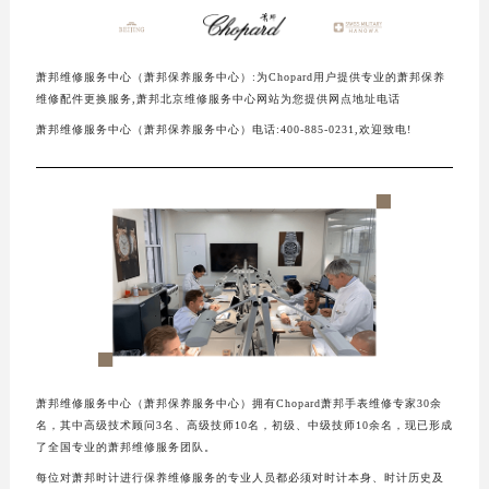
扬州市邗江区国展路29号星耀天地写字楼1号楼18层1803室（需提前预约）
盐城市盐都区世纪大道5号盐城金融城写字楼1号楼16层1604室（需提前预约）
萧邦维修服务中心（萧邦保养服务中心）:为Chopard用户提供专业的萧邦保养
泰州市海陵区永定东路399号置地商务中心东塔写字楼（华润万象城）17层1706室（需提前预约）
维修配件更换服务,萧邦北京维修服务中心网站为您提供网点地址电话
宁波市江北区大闸南路500号来福士广场办公楼20层2009室（需提前预约）
萧邦维修服务中心（萧邦保养服务中心）电话:400-885-0231,欢迎致电!
杭州市上城区钱江路1366号华润大厦写字楼A座5层503-5室（需提前预约）
金华市金东区东市南街777号金华万达广场写字楼4号楼22层2209室（需提前预约）
绍兴市越城区胜利东路379号世茂天际中心写字楼8层805室（需提前预约）
嘉兴市南湖区广益路705号嘉兴世界贸易中心写字楼A座13层1304室（需提前预约）
南昌市红谷滩新区红谷中大道998号绿地双子塔（中央广场）A1座办公楼14层07室（需提前预约）
济南市历下区经十路11111号华润中心写字楼（万象城）15层1508室（需提前预约）
广州市天河区天河路230号万菱汇国际中心写字楼A塔7层704室（需提前预约）
广州市越秀区环市东路371-375号世界贸易中心大厦南塔写字楼15层07室（需提前预约）
深圳市罗湖区深南东路5001号华润大厦写字楼17层1701室（需提前预约）
萧邦维修服务中心（萧邦保养服务中心）拥有Chopard萧邦手表维修专家30余
惠州市惠城区江北文昌一路7号华贸大厦写字楼1座30层05室（需提前预约）
名，其中高级技术顾问3名、高级技师10名，初级、中级技师10余名，现已形成
了全国专业的萧邦维修服务团队。
厦门市思明区湖滨东路95号华润大厦写字楼B座11层1104室（需提前预约）
每位对萧邦时计进行保养维修服务的专业人员都必须对时计本身、时计历史及
福州市鼓楼区五四路128-1号恒力城写字楼15层03室（需提前预约）