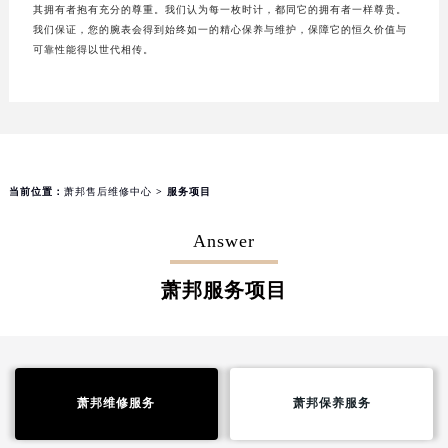
其拥有者抱有充分的尊重。我们认为每一枚时计，都同它的拥有者一样尊贵。
成都市锦江区人民东路6号SAC东原中心写字楼24层2406B室（需提前预约）
我们保证，您的腕表会得到始终如一的精心保养与维护，保障它的恒久价值与
重庆市江北区观音桥步行街2号融恒时代广场写字楼9层902室（需提前预约）
可靠性能得以世代相传。
长沙市芙蓉区定王台街道建湘路393号世茂环球金融中心写字楼（芙蓉广场）10层13室（需提前预约）
郑州市二七区铭功路10号华润大厦写字楼29层2905室（需提前预约）
太原市迎泽区解放路15号亨得利名表服务中心（品牌授权店）3层整层（需提前预约）
沈阳市沈河区中街路137号亨得利名表服务中心（品牌授权店）1层整层（需提前预约）
沈阳市沈河区中街路83号亨得利名表服务中心（品牌授权店）1层整层（需提前预约）
当前位置：
萧邦售后维修中心
> 服务项目
乌鲁木齐市天山区红山路26号时代广场（CCMALL）C座17层17-B（需提前预约）
Answer
温州市鹿城区锦绣路1067号置信广场10层1015室（需提前预约）
哈尔滨市道里区友谊西路600号富力中心T2座写字楼29层03室（需提前预约）
萧邦服务项目
大连市中山区人民路15号国际金融大厦7层G室（需提前预约）
佛山市禅城区季华五路57号万科金融中心C座12层1205室（需提前预约）
东莞市东城街道鸿福东路1号民盈国贸中心T1写字楼9层907室（需提前预约）
无锡市梁溪区人民中路139号恒隆广场写字楼1座11层1104室（需提前预约）
萧邦维修服务
萧邦保养服务
南通市崇川区工农路57号圆融广场写字楼16层1603室（需提前预约）
苏州市苏州工业园区星港街199号苏州中心办公楼C座22层08室（需提前预约）