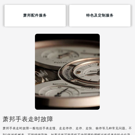
武汉市江汉区解放大道686号世界贸易大厦38层09室（需提前预约）
南宁市青秀区金湖路59号地王大厦12楼1224室（需提前预约）
萧邦配件服务
特色及定制服务
合肥市蜀山区潜山路111号万象城华润大厦B座12楼03室（需提前预约）
泉州市丰泽区宝洲路729号浦西万达中心写字楼A座7楼709室（需提前预约）
青岛市南区山东路6号华润大厦B座22层04室（需提前预约）
烟台市芝罘区胜利路139号万达金融中心A座907室（需提前预约）
长春市朝阳区西安大路727号中银大厦A座(旺进大厦)18层09室（需提前预约）
贵阳市南明区都司高架桥路33号亨特国际金融中心14楼14D（需提前预约）
昆明市盘龙区北京路928号同德昆明广场写字楼10层06室（需提前预约）
石家庄市长安区中山东路39号勒泰中心写字楼B座13层07室（需提前预约）
西安市碑林区南关正街88号华侨城长安国际中心E座6楼10室（需提前预约）
海口市龙华区金贸东路5号海口华润大厦B座17层1707室（需提前预约）
唐山市路南区新华东道100号万达广场写字楼A座10层1002室（需提前预约）
台州市椒江区东海大道1800号腾达中心东1幢20楼2002室（需提前预约）
萧邦手表走时故障
内蒙古自治区呼和浩特市玉泉区大学西街70号华润万象城写字楼（鄂尔多斯大厦）23层2326室（需提前预约）
萧邦手表走时故障一般包括手表走慢、走走停停、走停、走快、偷停等几种常见问题。不
甘肃省兰州市七里河区西津西路16号兰州中心写字楼21层2102室（需提前预约）
到2年的机械表，可能磕碰导致，如果没有可能是机芯内部摆轮摆幅过低或者齿轮卡住导