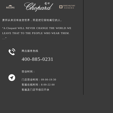
山东省潍坊市奎文区东风东街萧邦售后服务中心（需提前预约）
山东省枣庄市滕州市北辛路与善国路交叉口萧邦售后服务中心（需提前预约）
山东省淄博市张店区金晶大道萧邦售后服务中心（需提前预约）
萧邦从来没有改变世界，而是把它留给戴它的人。
上海市黄浦区南京东路299号宏伊国际广场写字楼8层806室萧邦售后服务中心（需提前预约）
“A Chopard WILL NEVER CHANGE THE WORLD.WE
上海市徐汇区虹桥路3号港汇中心2座37层3705室萧邦售后服务中心（需提前预约）
LEAVE THAT TO THE PEOPLE WHO WEAR THEM.
...”
浙江省杭州市上城区钱江路1366号华润大厦A座5层503-5室萧邦售后服务中心（需提前预约）
浙江省湖州市吴兴区劳动路萧邦售后服务中心（需提前预约）

网点服务热线
浙江省嘉兴市南湖区广益路705号嘉兴世界贸易中心A座13层1304室萧邦售后服务中心（需提前预约）
400-885-0231
浙江省金华市金东区东市南街777号金华万达广场4号楼22楼2209室萧邦售后服务中心（需提前预约）
浙江省丽水市莲都区解放街萧邦售后服务中心（需提前预约）
营业时间：

浙江省宁波市江北区大闸南路500号来福士广场办公楼20层2009室萧邦售后服务中心（需提前预约）
门店营业时间：09:00-19:30
浙江省衢州市柯城区上街萧邦售后服务中心（需提前预约）
客服在线时间：8:00-22:00
浙江省绍兴市越城区胜利东路379号世茂天际中心写字楼8层805室萧邦售后服务中心（需提前预约）
客服及门店节假日不休
浙江省舟山市定海区解放东路萧邦售后服务中心（需提前预约）
澳门特别行政区大堂区议事亭前地（新马路）萧邦售后服务中心（需提前预约）
澳门特别行政区风顺堂区南湾大马路萧邦售后服务中心（需提前预约）