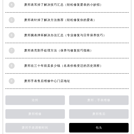
4
萧邦表耳掉了解决技巧汇总（轻松修复爱表的小妙招）
安徽省亳州市谯城区魏武大道萧邦售后服务中心（需提前预约）
安徽省池州市贵池区长江路萧邦售后服务中心（需提前预约）
5
萧邦表针掉了解决方法推荐（轻松修复你的爱表）
安徽省滁州市琅琊区南谯北路萧邦售后服务中心（需提前预约）
安徽省阜阳市颍州区颍州北路萧邦售后服务中心（需提前预约）
6
萧邦腕表摔坏解决办法汇总（专业修复与日常保养技巧）
安徽省淮北市相山区淮海路萧邦售后服务中心（需提前预约）
安徽省淮南市田家庵区国庆中路萧邦售后服务中心（需提前预约）
7
萧邦表壳割手处理方法（保养与修复技巧指南）
安徽省黄山市屯溪区黄山西路萧邦售后服务中心（需提前预约）
安徽省六安市金安区解放中路萧邦售后服务中心（需提前预约）
8
萧邦在三十年前卖多少钱（名表价格变迁的历史洞察）
安徽省马鞍山市雨山区湖南西路萧邦售后服务中心（需提前预约）
9
萧邦手表售后维修中心门店地址
安徽省宿州市埇桥区人民中路萧邦售后服务中心（需提前预约）
安徽省铜陵市铜官区石城大道萧邦售后服务中心（需提前预约）
安徽省芜湖市镜湖区中山路步行街萧邦售后服务中心（需提前预约）
沧州
萧邦，手表维修
安徽省宣城市宣州区叠嶂西路萧邦售后服务中心（需提前预约）
萧邦维修
萧邦售后
福建省龙岩市新罗区九一南路萧邦售后服务中心（需提前预约）
福建省南平市建阳区人民西路萧邦售后服务中心（需提前预约）
萧邦手表调整时间
包头
福建省宁德市蕉城区天湖东路萧邦售后服务中心（需提前预约）