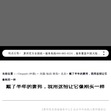
2026年8月萧邦中国区售后服务网络优化升级公告
2026年8月萧邦全国官方售后客户服务热线：400-885-0231
▲
站点公告>
萧邦官方全国统一服务热线400-885-0231，服务覆盖中国大陆、香港、澳门、台湾全部区域（非大陆需加拨“+86”）
▼
2026年8月萧邦售后服务中心最新网点地址：
北京市朝阳区建国门外大街甲6号华熙国际中心写字楼D座11层1102室（北京总部）（需提前预约）
当前位置：
| Chopard (中国)
>
问题/知识/资讯
>
北京
> 戴了半年的萧邦，我用这招让它
北京市东城区东长安街1号东方广场写字楼W3座6层602室（需提前预约）
像刚买一样
天津市和平区赤峰道136号天津国际金融中心写字楼26层2603室（需提前预约）
戴了半年的萧邦，我用这招让它像刚买一样
上海市徐汇区虹桥路3号港汇中心写字楼2座37层3705室（需提前预约）
上海市黄浦区南京东路299号宏伊国际广场写字楼8层806室（需提前预约）
南京市秦淮区中山南路1号（新街口）南京中心写字楼22层C1-1室（需提前预约）
常州市新北区龙锦路1590号现代传媒中心写字楼5号楼10层1008室（需提前预约）
【萧邦售后维修服务中心】自从半年前购入萧邦腕表以