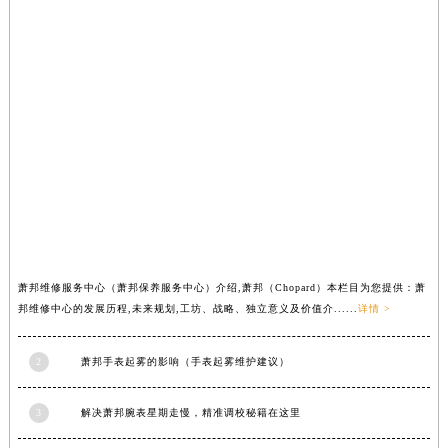
内蒙古自治区锡林郭勒盟市锡林浩特市光明街与额尔敦路交叉口萧邦售后服务中心（需提前预约）
内蒙古自治区兴安盟市乌兰浩特市兴安大街萧邦售后服务中心（需提前预约）
山西省大同市平城区迎宾街萧邦售后服务中心（需提前预约）
山西省晋城市城区黄华街萧邦售后服务中心（需提前预约）
山西省晋中市榆次区顺城街萧邦售后服务中心（需提前预约）
山西省临汾市尧都区解放路萧邦售后服务中心（需提前预约）
山西省吕梁市离石区永宁中路与建设街交叉口萧邦售后服务中心（需提前预约）
山西省朔州市朔城区怡西路与鄯阳西街交汇处萧邦售后服务中心（需提前预约）
山西省忻州市忻府区和平东街与七一南路交叉口萧邦售后服务中心（需提前预约）
山西省阳泉市郊区平阳东街与新城大道交叉口萧邦售后服务中心（需提前预约）
萧邦维修服务中心（萧邦保养服务中心）介绍,萧邦（Chopard）本栏目为您提供：萧
山西省运城市盐湖区河东街萧邦售后服务中心（需提前预约）
邦维修中心的发展历程,未来规划,工坊、战略、独立意义及价值介......
详情 >
山西省长治市潞州区英雄中路萧邦售后服务中心（需提前预约）
山西省太原市迎泽区迎泽街道解放路15号亨得利名表维修授权店3楼萧邦售后服务中心（需提前预约）
2
萧邦手表起雾的影响（手表起雾维护建议）
天津市和平区赤峰道136号天津国际金融中心26层2603室萧邦售后服务中心（需提前预约）
安徽省安庆市迎江区人民路萧邦售后服务中心（需提前预约）
3
解决萧邦腕表星期走慢，精准调校秘籍在这里
安徽省蚌埠市蚌山区淮河路萧邦售后服务中心（需提前预约）