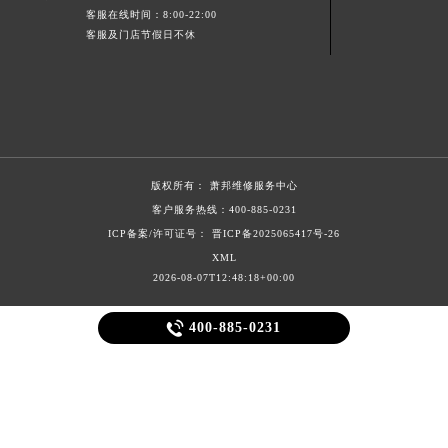
客服在线时间：8:00-22:00
山东省威海市环翠区新威海路89号振华商厦一楼名表维修萧邦售后服务中心（需提前预约）
客服及门店节假日不休
山东省潍坊市奎文区东风东街萧邦售后服务中心（需提前预约）
山东省枣庄市滕州市北辛路与善国路交叉口萧邦售后服务中心（需提前预约）
山东省淄博市张店区金晶大道萧邦售后服务中心（需提前预约）
上海市黄浦区南京东路299号宏伊国际广场写字楼8层806室萧邦售后服务中心（需提前预约）
上海市徐汇区虹桥路3号港汇中心2座37层3705室萧邦售后服务中心（需提前预约）
版权所有：
萧邦维修服务中心
浙江省杭州市上城区钱江路1366号华润大厦A座5层503-5室萧邦售后服务中心（需提前预约）
客户服务热线：
400-885-0231
浙江省湖州市吴兴区劳动路萧邦售后服务中心（需提前预约）
ICP备案/许可证号： 晋ICP备2025065417号-26
浙江省嘉兴市南湖区广益路705号嘉兴世界贸易中心A座13层1304室萧邦售后服务中心（需提前预约）
XML
浙江省金华市金东区东市南街777号金华万达广场4号楼22楼2209室萧邦售后服务中心（需提前预约）
2026-08-07T12:48:18+00:00
浙江省丽水市莲都区解放街萧邦售后服务中心（需提前预约）

400-885-0231
浙江省宁波市江北区大闸南路500号来福士广场办公楼20层2009室萧邦售后服务中心（需提前预约）
浙江省衢州市柯城区上街萧邦售后服务中心（需提前预约）
浙江省绍兴市越城区胜利东路379号世茂天际中心写字楼8层805室萧邦售后服务中心（需提前预约）
浙江省舟山市定海区解放东路萧邦售后服务中心（需提前预约）
澳门特别行政区大堂区议事亭前地（新马路）萧邦售后服务中心（需提前预约）