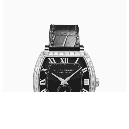
福州市鼓楼区五四路128-1号恒力城写字楼15层03室（需提前预约）
成都市锦江区人民东路6号SAC东原中心写字楼24层2406B室（需提前预约）
重庆市江北区观音桥步行街2号融恒时代广场写字楼9层902室（需提前预约）
长沙市芙蓉区定王台街道建湘路393号世茂环球金融中心写字楼（芙蓉广场）10层13室（需提前预约）
郑州市二七区铭功路10号华润大厦写字楼29层2905室（需提前预约）
太原市迎泽区解放路15号亨得利名表服务中心（品牌授权店）3层整层（需提前预约）
沈阳市沈河区中街路137号亨得利名表服务中心（品牌授权店）1层整层（需提前预约）
沈阳市沈河区中街路83号亨得利名表服务中心（品牌授权店）1层整层（需提前预约）
乌鲁木齐市天山区红山路26号时代广场（CCMALL）C座17层17-B（需提前预约）
温州市鹿城区锦绣路1067号置信广场10层1015室（需提前预约）
哈尔滨市道里区友谊西路600号富力中心T2座写字楼29层03室（需提前预约）
大连市中山区人民路15号国际金融大厦7层G室（需提前预约）
佛山市禅城区季华五路57号万科金融中心C座12层1205室（需提前预约）
东莞市东城街道鸿福东路1号民盈国贸中心T1写字楼9层907室（需提前预约）
无锡市梁溪区人民中路139号恒隆广场写字楼1座11层1104室（需提前预约）
南通市崇川区工农路57号圆融广场写字楼16层1603室（需提前预约）