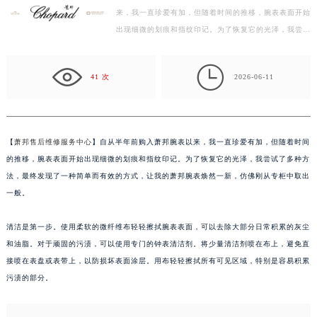
来，我一直珍爱有加，但随着时间的推移，腕表表面开始
徐州市鼓楼区淮海东路29号苏宁广场IFC国际金融中心写字楼35层3508室（需提前预约）
出现细微的划痕和指纹印记。为了恢复它的光泽，我尝试
扬州市邗江区国展路29号星耀天地写字楼1号楼18层1803室（需提前预约）
了多种方法，最终发现了一种简单而有效的方式，让我
盐城市盐都区世纪大道5号盐城金融城写字楼1号楼16层1604室（需提前预约）
的…

泰州市海陵区永定东路399号置地商务中心东塔写字楼（华润万象城）17层1706室（需提前预约）
41 次
2026-06-11
宁波市江北区大闸南路500号来福士广场办公楼20层2009室（需提前预约）
杭州市上城区钱江路1366号华润大厦写字楼A座5层503-5室（需提前预约）
金华市金东区东市南街777号金华万达广场写字楼4号楼22层2209室（需提前预约）
【
萧邦售后维修服务中心
】自从半年前购入萧邦腕表以来，我一直珍爱有加，但随着时间
绍兴市越城区胜利东路379号世茂天际中心写字楼8层805室（需提前预约）
的推移，腕表表面开始出现细微的划痕和指纹印记。为了恢复它的光泽，我尝试了多种方
嘉兴市南湖区广益路705号嘉兴世界贸易中心写字楼A座13层1304室（需提前预约）
法，最终发现了一种简单而有效的方式，让我的萧邦腕表焕然一新，仿佛刚从专柜中取出
南昌市红谷滩新区红谷中大道998号绿地双子塔（中央广场）A1座办公楼14层07室（需提前预约）
一般。
济南市历下区经十路11111号华润中心写字楼（万象城）15层1508室（需提前预约）
清洁是第一步。使用柔软的微纤维布轻轻擦拭腕表表面，可以去除大部分日常积累的灰尘
广州市天河区天河路230号万菱汇国际中心写字楼A塔7层704室（需提前预约）
和油脂。对于顽固的污渍，可以使用专门的钟表清洁剂。将少量清洁剂喷在布上，避免直
广州市越秀区环市东路371-375号世界贸易中心大厦南塔写字楼15层07室（需提前预约）
接喷在表盘或表带上，以防损坏表面涂层。用布轻轻擦拭所有可见区域，特别是容易积累
深圳市罗湖区深南东路5001号华润大厦写字楼17层1701室（需提前预约）
污渍的部分。
惠州市惠城区江北文昌一路7号华贸大厦写字楼1座30层05室（需提前预约）
厦门市思明区湖滨东路95号华润大厦写字楼B座11层1104室（需提前预约）