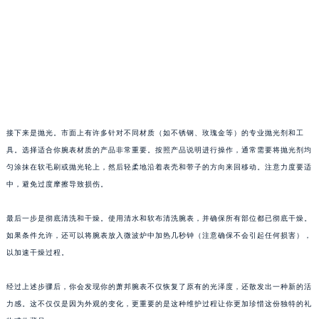
苏州市苏州工业园区星港街199号苏州中心办公楼C座22层08室（需提前预约）
武汉市江汉区解放大道686号世界贸易大厦38层09室（需提前预约）
南宁市青秀区金湖路59号地王大厦12楼1224室（需提前预约）
合肥市蜀山区潜山路111号万象城华润大厦B座12楼03室（需提前预约）
泉州市丰泽区宝洲路729号浦西万达中心写字楼A座7楼709室（需提前预约）
青岛市南区山东路6号华润大厦B座22层04室（需提前预约）
接下来是抛光。市面上有许多针对不同材质（如不锈钢、玫瑰金等）的专业抛光剂和工
烟台市芝罘区胜利路139号万达金融中心A座907室（需提前预约）
具。选择适合你腕表材质的产品非常重要。按照产品说明进行操作，通常需要将抛光剂均
长春市朝阳区西安大路727号中银大厦A座(旺进大厦)18层09室（需提前预约）
匀涂抹在软毛刷或抛光轮上，然后轻柔地沿着表壳和带子的方向来回移动。注意力度要适
贵阳市南明区都司高架桥路33号亨特国际金融中心14楼14D（需提前预约）
中，避免过度摩擦导致损伤。
昆明市盘龙区北京路928号同德昆明广场写字楼10层06室（需提前预约）
石家庄市长安区中山东路39号勒泰中心写字楼B座13层07室（需提前预约）
最后一步是彻底清洗和干燥。使用清水和软布清洗腕表，并确保所有部位都已彻底干燥。
西安市碑林区南关正街88号华侨城长安国际中心E座6楼10室（需提前预约）
如果条件允许，还可以将腕表放入微波炉中加热几秒钟（注意确保不会引起任何损害），
以加速干燥过程。
海口市龙华区金贸东路5号海口华润大厦B座17层1707室（需提前预约）
唐山市路南区新华东道100号万达广场写字楼A座10层1002室（需提前预约）
经过上述步骤后，你会发现你的萧邦腕表不仅恢复了原有的光泽度，还散发出一种新的活
台州市椒江区东海大道1800号腾达中心东1幢20楼2002室（需提前预约）
力感。这不仅仅是因为外观的变化，更重要的是这种维护过程让你更加珍惜这份独特的礼
内蒙古自治区呼和浩特市玉泉区大学西街70号华润万象城写字楼（鄂尔多斯大厦）23层2326室（需提前预约）