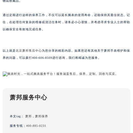
物或收藏品。
甘肃省兰州市七里河区西津西路16号兰州中心写字楼21层2102室（需提前预约）
重庆市解放碑渝中区民权路28号英利国际金融中心写字楼20层01室（需提前预约）
通过定期进行这样的保养工作，不仅可以延长腕表的使用寿命，还能保持其最佳状态。记
住，在处理任何复杂的维修或清洁任务时，请务必小心谨慎，并考虑寻求专业人士的帮助
黑龙江省大庆市萨尔图区会战大街萧邦售后服务中心（需提前预约）
以确保安全有效地完成任务。
黑龙江省鹤岗市向阳区红军路萧邦售后服务中心（需提前预约）
黑龙江省黑河市爱辉区中央街萧邦售后服务中心（需提前预约）
黑龙江省鸡西市鸡冠区红军路萧邦售后服务中心（需提前预约）
以上就是
北京萧邦售后中心
为您分享的精彩内容。如果您还有其他关于萧邦手表维护和保
黑龙江省佳木斯市向阳区长安路萧邦售后服务中心（需提前预约）
养的问题，可以拨打400-606-8509进行咨询，我们将竭诚为您服务。
黑龙江省牡丹江市东安区太平路萧邦售后服务中心（需提前预约）
黑龙江省七台河市桃山区大同街萧邦售后服务中心（需提前预约）
黑龙江省齐齐哈尔市龙沙区龙华路萧邦售后服务中心（需提前预约）
黑龙江省双鸭山市尖山区新兴大街萧邦售后服务中心（需提前预约）
萧邦服务中心
黑龙江省绥化市北林区新华街与康庄路交叉口萧邦售后服务中心（需提前预约）
黑龙江省伊春市伊美区通河路萧邦售后服务中心（需提前预约）
吉林省白城市洮北区明仁南街萧邦售后服务中心（需提前预约）
本文tag：
萧邦
，
萧邦保养
吉林省白山市浑江区浑江大街萧邦售后服务中心（需提前预约）
服务专线：
400-885-0231
吉林省吉林市船营区河南街萧邦售后服务中心（需提前预约）