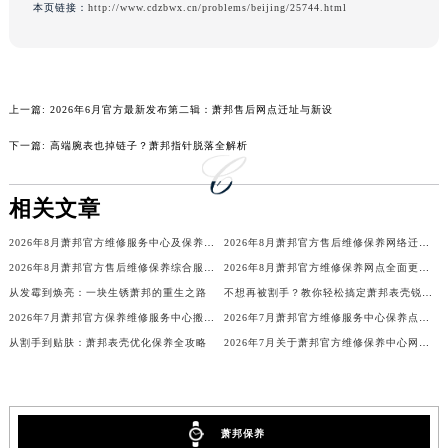
本页链接：
http://www.cdzbwx.cn/problems/beijing/25744.html
吉林省辽源市龙山区人民大街萧邦售后服务中心（需提前预约）
吉林省梅河口市新华街道梅河大街萧邦售后服务中心（需提前预约）
吉林省四平市铁东区紫气大路与南九经街交汇处萧邦售后服务中心（需提前预约）
吉林省松原市宁江区五环大街萧邦售后服务中心（需提前预约）
上一篇:
2026年6月官方最新发布第二辑：萧邦售后网点迁址与新设
吉林省通化市东昌区环通乡江南大街萧邦售后服务中心（需提前预约）
下一篇:
高端腕表也掉链子？萧邦指针脱落全解析
吉林省延边市延吉市解放路萧邦售后服务中心（需提前预约）
辽宁省鞍山市铁东区站前街萧邦售后服务中心（需提前预约）
相关文章
辽宁省本溪市平山区胜利路萧邦售后服务中心（需提前预约）
2026年8月萧邦官方维修服务中心及保养站最新调整补充确认
2026年8月萧邦官方售后维修保养网络迁址及新设点即时快报最终发布完成
辽宁省朝阳市双塔区新华路萧邦售后服务中心（需提前预约）
2026年8月萧邦官方售后维修保养综合服务网络补充最终发布文件定稿
2026年8月萧邦官方维修保养网点全面更新补充说明（搬迁新增店铺）最终公示
辽宁省丹东市振兴区七经街萧邦售后服务中心（需提前预约）
从发霉到焕亮：一块生锈萧邦的重生之路
不想再被割手？教你轻松搞定萧邦表壳锐边问题
辽宁省抚顺市新抚区东一路萧邦售后服务中心（需提前预约）
2026年7月萧邦官方保养维修服务中心搬迁与增设网点补充通知文本
2026年7月萧邦官方维修服务中心保养点搬迁及新设补充详情
辽宁省阜新市海州区解放大街萧邦售后服务中心（需提前预约）
从割手到贴肤：萧邦表壳优化保养全攻略
2026年7月关于萧邦官方维修保养中心网点搬迁新增的正式通知
辽宁省葫芦岛市连山区中央路萧邦售后服务中心（需提前预约）
辽宁省锦州市古塔区中央大街萧邦售后服务中心（需提前预约）
辽宁省辽阳市白塔区新运大街萧邦售后服务中心（需提前预约）
萧邦保养
辽宁省盘锦市兴隆台区石油大街萧邦售后服务中心（需提前预约）