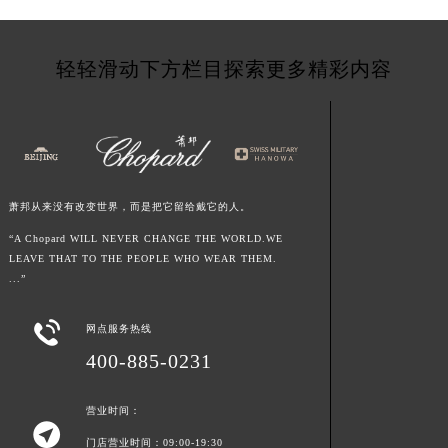
江西省景德镇市珠山区珠山中路萧邦售后服务中心（需提前预约）
江西省九江市浔阳区浔阳路萧邦售后服务中心（需提前预约）
轻轻滑动下方栏目探索更多精彩内容
江西省南昌市红谷滩新区红谷中大道998号绿地双子塔（中央广场）A1座办公楼14层1407室萧邦售后服务中心（需提前预约）
江西省萍乡市安源区萍安北大道与康庄路交叉口萧邦售后服务中心（需提前预约）
江西省上饶市信州区滨江西路萧邦售后服务中心（需提前预约）
江西省新余市渝水区北湖西路萧邦售后服务中心（需提前预约）
江西省宜春市袁州区中山中路萧邦售后服务中心（需提前预约）
萧邦从来没有改变世界，而是把它留给戴它的人。
江西省鹰潭市月湖区胜利东路萧邦售后服务中心（需提前预约）
“A Chopard WILL NEVER CHANGE THE WORLD.WE
山东省德州市德城区东风中路萧邦售后服务中心（需提前预约）
LEAVE THAT TO THE PEOPLE WHO WEAR THEM.
山东省东营市东营区济南路萧邦售后服务中心（需提前预约）
...”
山东省济南市历下区经十路11111号华润中心写字楼（万象城）15层1508室萧邦售后服务中心（需提前预约）

山东省济宁市任城区太白楼路萧邦售后服务中心（需提前预约）
网点服务热线
山东省莱芜市文化南路8号银座商城名表维修一楼名表维修萧邦售后服务中心（需提前预约）
400-885-0231
山东省临沂市兰山区解放路萧邦售后服务中心（需提前预约）
营业时间：
山东省日照市东港区烟台路萧邦售后服务中心（需提前预约）

山东省泰安市泰山区财源街道泰山大街萧邦售后服务中心（需提前预约）
门店营业时间：09:00-19:30