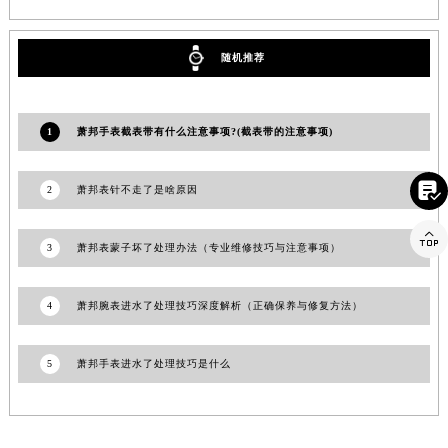
福建省莆田市城厢区霞林街道荔华东大道萧邦售后服务中心（需提前预约）
福建省三明市三元区东乾二路萧邦售后服务中心（需提前预约）
随机推荐
福建省漳州市龙文区步港路萧邦售后服务中心（需提前预约）
江苏省常州市新北区龙锦路1590号现代传媒中心5号楼10层1008室萧邦售后服务中心（需提前预约）
江苏省淮安市清江浦区淮海北路萧邦售后服务中心（需提前预约）
1
萧邦手表截表带有什么注意事项?(截表带的注意事项)
江苏省连云港市海州区通灌北路萧邦售后服务中心（需提前预约）

江苏省南京市秦淮区中山南路1号南京中心22层22-C1-C3室萧邦售后服务中心（需提前预约）
2
萧邦表针不走了是啥原因
江苏省宿迁市宿城区西湖路萧邦售后服务中心（需提前预约）

江苏省泰州市海陵区永定东路399号置地商务中心东塔（华润万象城）17层1706室萧邦售后服务中心（需提前预约）
3
萧邦表蒙子坏了处理办法（专业维修技巧与注意事项）
江苏省徐州市鼓楼区淮海东路29号苏宁广场IFC国际金融中心35层3508室萧邦售后服务中心（需提前预约）
江苏省盐城市盐都区世纪大道5号盐城金融城写字楼1号楼16层1604室萧邦售后服务中心（需提前预约）
4
萧邦腕表进水了处理技巧深度解析（正确保养与修复方法）
江苏省扬州市邗江区国展路29号星耀天地写字楼1号楼18层1803室萧邦售后服务中心（需提前预约）
江苏省镇江市京口区中山东路萧邦售后服务中心（需提前预约）
5
萧邦手表进水了处理技巧是什么
江西省抚州市临川区赣东大道萧邦售后服务中心（需提前预约）
江西省赣州市章贡区文清路萧邦售后服务中心（需提前预约）
江西省吉安市吉州区井冈山大道萧邦售后服务中心（需提前预约）