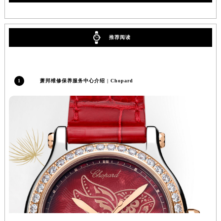
辽宁省铁岭市银州区南马路萧邦售后服务中心（需提前预约）
辽宁省营口市站前区市府路与渤海大街交叉口萧邦售后服务中心（需提前预约）
辽宁省沈阳市沈河区中街路137号亨得利名表维修授权店1楼萧邦售后服务中心（需提前预约）
推荐阅读
辽宁省沈阳市沈河区中街路83号亨得利名表维修授权店1楼萧邦售后服务中心（需提前预约）
北京市朝阳区建国门外大街甲6号华熙国际中心D座11层1102室萧邦售后服务中心（北京总部）（需提前预约）
北京市东城区东长安街1号王府井东方广场W3座6层602室萧邦售后服务中心（需提前预约）
1
萧邦维修保养服务中心介绍 | Chopard
河北省保定市竞秀区朝阳北大街北国先天下萧邦售后服务中心（需提前预约）
内蒙古自治区阿拉善盟市左旗土尔扈特大街萧邦售后服务中心（需提前预约）
内蒙古自治区巴彦淖尔市临河区新华街萧邦售后服务中心（需提前预约）
内蒙古自治区包头市青山区幸福路甲3号王府井百货名表维修萧邦售后服务中心（需提前预约）
内蒙古自治区赤峰市红山区哈达街萧邦售后服务中心（需提前预约）
内蒙古自治区鄂尔多斯市东胜区伊金霍洛街萧邦售后服务中心（需提前预约）
内蒙古自治区呼伦贝尔市海拉尔区中央街萧邦售后服务中心（需提前预约）
内蒙古自治区通辽市科尔沁区明仁大街萧邦售后服务中心（需提前预约）
内蒙古自治区乌海市海勃湾区人民南路萧邦售后服务中心（需提前预约）
内蒙古自治区乌兰察布市集宁区恩和大街萧邦售后服务中心（需提前预约）