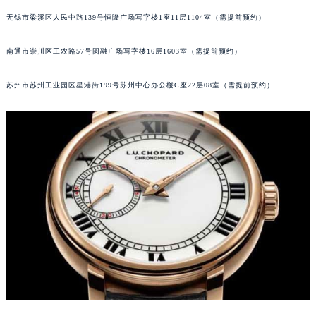
内蒙古自治区阿拉善盟市左旗土尔扈特大街萧邦售后服务中心（需提前预约）
无锡市梁溪区人民中路139号恒隆广场写字楼1座11层1104室（需提前预约）
内蒙古自治区巴彦淖尔市临河区新华街萧邦售后服务中心（需提前预约）
南通市崇川区工农路57号圆融广场写字楼16层1603室（需提前预约）
内蒙古自治区包头市青山区幸福路甲3号王府井百货名表维修萧邦售后服务中心（需提前预约）
内蒙古自治区赤峰市红山区哈达街萧邦售后服务中心（需提前预约）
苏州市苏州工业园区星港街199号苏州中心办公楼C座22层08室（需提前预约）
内蒙古自治区鄂尔多斯市东胜区伊金霍洛街萧邦售后服务中心（需提前预约）
内蒙古自治区呼伦贝尔市海拉尔区中央街萧邦售后服务中心（需提前预约）
内蒙古自治区通辽市科尔沁区明仁大街萧邦售后服务中心（需提前预约）
内蒙古自治区乌海市海勃湾区人民南路萧邦售后服务中心（需提前预约）
内蒙古自治区乌兰察布市集宁区恩和大街萧邦售后服务中心（需提前预约）
内蒙古自治区锡林郭勒盟市锡林浩特市光明街与额尔敦路交叉口萧邦售后服务中心（需提前预约）
内蒙古自治区兴安盟市乌兰浩特市兴安大街萧邦售后服务中心（需提前预约）
山西省大同市平城区迎宾街萧邦售后服务中心（需提前预约）
山西省晋城市城区黄华街萧邦售后服务中心（需提前预约）
山西省晋中市榆次区顺城街萧邦售后服务中心（需提前预约）
山西省临汾市尧都区解放路萧邦售后服务中心（需提前预约）
山西省吕梁市离石区永宁中路与建设街交叉口萧邦售后服务中心（需提前预约）