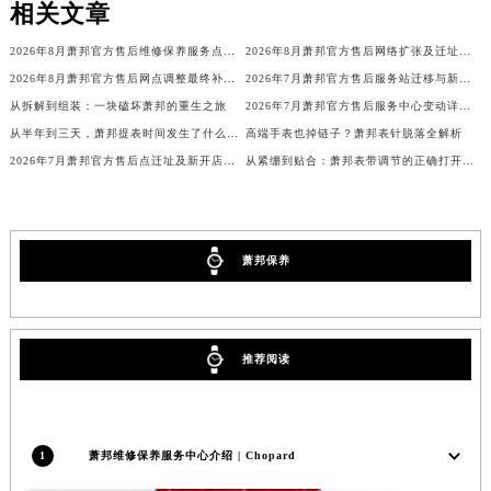
相关文章
海南省儋州市儋州市那大镇兰洋北路萧邦售后服务中心（需提前预约）
2026年8月萧邦官方售后维修保养服务点最新公告内容（迁址新店）
2026年8月萧邦官方售后网络扩张及迁址补充最终公告
海南省东方市八所镇解放西路萧邦售后服务中心（需提前预约）
2026年8月萧邦官方售后网点调整最终补充速报（搬迁+新设）
2026年7月萧邦官方售后服务站迁移与新店开业温馨提示
海南省琼海市嘉积镇东风路萧邦售后服务中心（需提前预约）
从拆解到组装：一块磕坏萧邦的重生之旅
2026年7月萧邦官方售后服务中心变动详情（迁址及新开）
海南省三沙市西沙区西沙群岛永兴岛北京路萧邦售后服务中心（需提前预约）
从半年到三天，萧邦提表时间发生了什么变化？
高端手表也掉链子？萧邦表针脱落全解析
海南省三亚市吉阳区迎宾路萧邦售后服务中心（需提前预约）
2026年7月萧邦官方售后点迁址及新开店最终确认公告
从紧绷到贴合：萧邦表带调节的正确打开方式
海南省万宁市万城镇解放路萧邦售后服务中心（需提前预约）
海南省文昌市文城镇教育东路萧邦售后服务中心（需提前预约）
海南省五指山市通什镇三月三大道萧邦售后服务中心（需提前预约）
萧邦保养
香港特别行政区尖沙咀区油尖旺区广东道萧邦售后服务中心（需提前预约）
香港特别行政区金钟区中西区金钟道萧邦售后服务中心（需提前预约）
香港特别行政区九龙区油尖旺区弥敦道萧邦售后服务中心（需提前预约）
香港特别行政区铜锣湾区湾仔区轩尼诗道萧邦售后服务中心（需提前预约）
推荐阅读
河南省安阳市文峰区解放大道萧邦售后服务中心（需提前预约）
河南省鹤壁市淇滨区九州路萧邦售后服务中心（需提前预约）
河南省济源市沁园街道济水大道萧邦售后服务中心（需提前预约）
1
萧邦维修保养服务中心介绍 | Chopard
河南省焦作市解放区解放路萧邦售后服务中心（需提前预约）