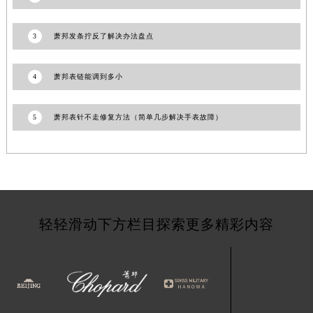
甘肃省庆阳市西峰区南大街萧邦售后服务中心（需提前预约）
甘肃省天水市秦州区民主路萧邦售后服务中心（需提前预约）
3
萧邦发条拧反了解决办法盘点
甘肃省武威市凉州区迎宾路萧邦售后服务中心（需提前预约）
甘肃省张掖市甘州区民乐北路萧邦售后服务中心（需提前预约）
4
萧邦表链能调到多小
宁夏回族自治区固原市原州区文化街萧邦售后服务中心（需提前预约）
宁夏回族自治区石嘴山市大武口区贺兰山路萧邦售后服务中心（需提前预约）
5
萧邦表针不走修复方法（简单几步解决手表故障）
宁夏回族自治区吴忠市利通区开元大道萧邦售后服务中心（需提前预约）
宁夏回族自治区银川市兴庆区新华东路97号新百中心C馆一层C1-18号商铺萧邦售后服务中心（需提前预约）
宁夏回族自治区中卫市沙坡头区鼓楼东街萧邦售后服务中心（需提前预约）
青海省果洛藏族自治州玛沁县团结路萧邦售后服务中心（需提前预约）
青海省海北藏族自治州海晏县将军路萧邦售后服务中心（需提前预约）
轻轻滑动下方栏目探索更多精彩内容
青海省海东市乐都区滨河路萧邦售后服务中心（需提前预约）
青海省海南藏族自治州共和县青海湖大街萧邦售后服务中心（需提前预约）
青海省海西蒙古族藏族自治州德令哈市柴达木路萧邦售后服务中心（需提前预约）
青海省黄南藏族自治州同仁市德合隆路萧邦售后服务中心（需提前预约）
青海省西宁市城西区海湖新区西关大道萧邦售后服务中心（需提前预约）