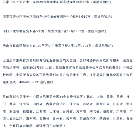
石家庄市长安区中山东路39号勒泰中心写字楼B座13层07室（需提前预约）
安徽省六安市金安区解放中路萧邦售后服务中心（需提前预约）
安徽省马鞍山市雨山区湖南西路萧邦售后服务中心（需提前预约）
西安市碑林区南关正街88号华侨城长安国际中心E座6楼10室（需提前预约）
安徽省宿州市埇桥区人民中路萧邦售后服务中心（需提前预约）
海口市龙华区金贸东路5号海口华润大厦B座17层1707室（需提前预约）
安徽省铜陵市铜官区石城大道萧邦售后服务中心（需提前预约）
安徽省芜湖市镜湖区中山路步行街萧邦售后服务中心（需提前预约）
唐山市路南区新华东道100号万达广场写字楼A座10层1002室（需提前预约）
安徽省宣城市宣州区叠嶂西路萧邦售后服务中心（需提前预约）
福建省龙岩市新罗区九一南路萧邦售后服务中心（需提前预约）
上述所有萧邦官方售后服务地址服务范围均为全国，全部可选择到店或邮寄服务，注意提
福建省南平市建阳区人民西路萧邦售后服务中心（需提前预约）
前预约即可。截至2026年6月11日，最新萧邦官方售后服务中心网点布局已覆盖34个省级
福建省宁德市蕉城区天湖东路萧邦售后服务中心（需提前预约）
行政区，中国所有省份均可找到萧邦的官方售后服务门店，注意需拨打萧邦全国官方售后
服务热线：400-885-0231进行预约。
福建省莆田市城厢区霞林街道荔华东大道萧邦售后服务中心（需提前预约）
福建省三明市三元区东乾二路萧邦售后服务中心（需提前预约）
目前
萧邦售后
服务中心网点已覆盖全国34个省级行政区：北京、上海、天津、重庆、澳
福建省漳州市龙文区步港路萧邦售后服务中心（需提前预约）
门、香港、河北省、山西省、内蒙古自治区、辽宁省、吉林省、黑龙江省、江苏省、浙江
江苏省常州市新北区龙锦路1590号现代传媒中心5号楼10层1008室萧邦售后服务中心（需提前预约）
省、安徽省、福建省、江西省、山东省、台湾省、河南省、湖北省、湖南省、广东省、广
江苏省淮安市清江浦区淮海北路萧邦售后服务中心（需提前预约）
西壮族自治区、海南省、四川省、贵州省、云南省、西藏自治区、陕西省、甘肃省、青海
江苏省连云港市海州区通灌北路萧邦售后服务中心（需提前预约）
省、宁夏回族自治区、新疆维吾尔自治区；
江苏省南京市秦淮区中山南路1号南京中心22层22-C1-C3室萧邦售后服务中心（需提前预约）