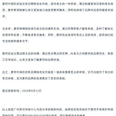
萧邦中国区的这次售后网络优化升级，是对表主的一种承诺。通过构建更加完善的售后体
福建省厦门市思明区湖滨东路95号万象城华润大厦B座11层1104室萧邦售后服务中心（需提前预约）
系，萧邦希望能够让表主更加放心地使用萧邦腕表，同时也体现了品牌对品质和服务的追
广东省潮州市潮安区新风路与潮汕路交汇处萧邦售后服务中心（需提前预约）
求。
广东省广州市天河区天河路230号万菱汇国际中心A塔7层704室萧邦售后服务中心（需提前预约）
广东省广州市越秀区环市东路371-375号世界贸易中心大厦南塔15层1507室萧邦售后服务中心（需提前预约）
在未来，萧邦将继续加强与表主的沟通和互动。通过官网和客户服务热线，及时了解表主
广东省河源市源城区越王大道萧邦售后服务中心（需提前预约）
的需求和反馈，不断改进售后服务。同时，萧邦也会加强对售后人员的培训，提高他们的
专业技能和服务水平。
广东省惠州市惠城区江北文昌一路7号华贸大厦1座30层3005室萧邦售后服务中心（需提前预约）
广东省江门市蓬江区广场西路萧邦售后服务中心（需提前预约）
萧邦还会注重品牌文化的传播。通过售后网点和官网，向表主介绍萧邦的品牌历史、制表
广东省揭阳市榕城进贤门步行街萧邦售后服务中心（需提前预约）
工艺等知识，让表主更加了解萧邦的品牌价值。
广东省茂名市电白区水东街道迎宾大道萧邦售后服务中心（需提前预约）
广东省梅州市梅江区金燕大道萧邦售后服务中心（需提前预约）
总之，萧邦中国区的售后网络优化升级是一项具有重要意义的举措。它不仅提升了表主的
广东省清远市清城区湖西路萧邦售后服务中心（需提前预约）
售后体验，也为萧邦品牌的发展奠定了坚实的基础。
广东省汕头市龙湖区长平路萧邦售后服务中心（需提前预约）
最后更新时间：2026年6月11日
广东省汕尾市城区香洲街道园林社区翠园街萧邦售后服务中心（需提前预约）
广东省韶关市武江区芙蓉新区与老城中心交汇处萧邦售后服务中心（需提前预约）
广东省深圳市罗湖区深南东路5001号华润大厦17层1701室萧邦售后服务中心（需提前预约）
以上就是
广州萧邦维修中心
为您分享的精彩内容。如果您还有其他关于萧邦手表维护和保
广东省阳江市江城区东风一路萧邦售后服务中心（需提前预约）
养的问题，可以拨打400-606-8509进行咨询，我们将竭诚为您服务。