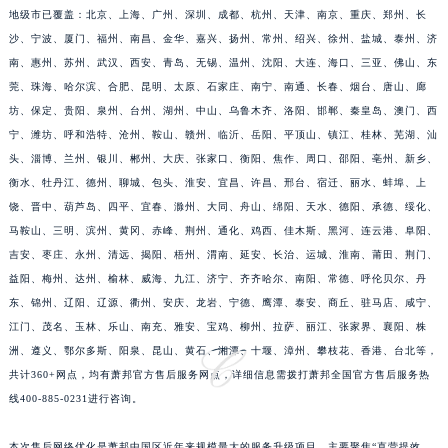
地级市已覆盖：北京、上海、广州、深圳、成都、杭州、天津、南京、重庆、郑州、长
江苏省宿迁市宿城区西湖路萧邦售后服务中心（需提前预约）
沙、宁波、厦门、福州、南昌、金华、嘉兴、扬州、常州、绍兴、徐州、盐城、泰州、济
江苏省泰州市海陵区永定东路399号置地商务中心东塔（华润万象城）17层1706室萧邦售后服务中心（需提前预约）
南、惠州、苏州、武汉、西安、青岛、无锡、温州、沈阳、大连、海口、三亚、佛山、东
江苏省徐州市鼓楼区淮海东路29号苏宁广场IFC国际金融中心35层3508室萧邦售后服务中心（需提前预约）
莞、珠海、哈尔滨、合肥、昆明、太原、石家庄、南宁、南通、长春、烟台、唐山、廊
江苏省盐城市盐都区世纪大道5号盐城金融城写字楼1号楼16层1604室萧邦售后服务中心（需提前预约）
坊、保定、贵阳、泉州、台州、湖州、中山、乌鲁木齐、洛阳、邯郸、秦皇岛、澳门、西
江苏省扬州市邗江区国展路29号星耀天地写字楼1号楼18层1803室萧邦售后服务中心（需提前预约）
宁、潍坊、呼和浩特、沧州、鞍山、赣州、临沂、岳阳、平顶山、镇江、桂林、芜湖、汕
头、淄博、兰州、银川、郴州、大庆、张家口、衡阳、焦作、周口、邵阳、亳州、新乡、
江苏省镇江市京口区中山东路萧邦售后服务中心（需提前预约）
衡水、牡丹江、德州、聊城、包头、淮安、宜昌、许昌、邢台、宿迁、丽水、蚌埠、上
江西省抚州市临川区赣东大道萧邦售后服务中心（需提前预约）
饶、晋中、葫芦岛、四平、宜春、滁州、大同、舟山、绵阳、天水、德阳、承德、绥化、
江西省赣州市章贡区文清路萧邦售后服务中心（需提前预约）
马鞍山、三明、滨州、黄冈、赤峰、荆州、通化、鸡西、佳木斯、黑河、连云港、阜阳、
江西省吉安市吉州区井冈山大道萧邦售后服务中心（需提前预约）
吉安、枣庄、永州、清远、揭阳、梧州、渭南、延安、长治、运城、淮南、莆田、荆门、
江西省景德镇市珠山区珠山中路萧邦售后服务中心（需提前预约）
益阳、梅州、达州、榆林、威海、九江、济宁、齐齐哈尔、南阳、常德、呼伦贝尔、丹
江西省九江市浔阳区浔阳路萧邦售后服务中心（需提前预约）
东、锦州、辽阳、辽源、衢州、安庆、龙岩、宁德、鹰潭、泰安、商丘、驻马店、咸宁、
江门、茂名、玉林、乐山、南充、雅安、宝鸡、柳州、拉萨、丽江、张家界、襄阳、株
江西省南昌市红谷滩新区红谷中大道998号绿地双子塔（中央广场）A1座办公楼14层1407室萧邦售后服务中心（需提前预约）
洲、遵义、鄂尔多斯、阳泉、昆山、黄石、湘潭、十堰、漳州、攀枝花、香港、台北等，
江西省萍乡市安源区萍安北大道与康庄路交叉口萧邦售后服务中心（需提前预约）
共计360+网点，均有萧邦官方售后服务网点，详细信息需拨打萧邦全国官方售后服务热
江西省上饶市信州区滨江西路萧邦售后服务中心（需提前预约）
线400-885-0231进行咨询。
江西省新余市渝水区北湖西路萧邦售后服务中心（需提前预约）
江西省宜春市袁州区中山中路萧邦售后服务中心（需提前预约）
本次售后网络优化是萧邦中国区近年来规模最大的服务升级项目，主要聚焦“直营提效、