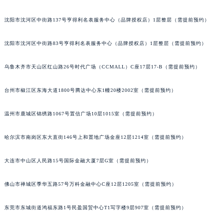
辽宁省本溪市平山区胜利路萧邦售后服务中心（需提前预约）
沈阳市沈河区中街路137号亨得利名表服务中心（品牌授权店）1层整层（需提前预约）
辽宁省朝阳市双塔区新华路萧邦售后服务中心（需提前预约）
辽宁省丹东市振兴区七经街萧邦售后服务中心（需提前预约）
沈阳市沈河区中街路83号亨得利名表服务中心（品牌授权店）1层整层（需提前预约）
辽宁省抚顺市新抚区东一路萧邦售后服务中心（需提前预约）
辽宁省阜新市海州区解放大街萧邦售后服务中心（需提前预约）
乌鲁木齐市天山区红山路26号时代广场（CCMALL）C座17层17-B（需提前预约）
辽宁省葫芦岛市连山区中央路萧邦售后服务中心（需提前预约）
台州市椒江区东海大道1800号腾达中心东1幢20楼2002室（需提前预约）
辽宁省锦州市古塔区中央大街萧邦售后服务中心（需提前预约）
辽宁省辽阳市白塔区新运大街萧邦售后服务中心（需提前预约）
温州市鹿城区锦绣路1067号置信广场10层1015室（需提前预约）
辽宁省盘锦市兴隆台区石油大街萧邦售后服务中心（需提前预约）
辽宁省铁岭市银州区南马路萧邦售后服务中心（需提前预约）
哈尔滨市南岗区东大直街146号上和置地广场金座12层1214室（需提前预约）
辽宁省营口市站前区市府路与渤海大街交叉口萧邦售后服务中心（需提前预约）
辽宁省沈阳市沈河区中街路137号亨得利名表维修授权店1楼萧邦售后服务中心（需提前预约）
大连市中山区人民路15号国际金融大厦7层G室（需提前预约）
辽宁省沈阳市沈河区中街路83号亨得利名表维修授权店1楼萧邦售后服务中心（需提前预约）
佛山市禅城区季华五路57号万科金融中心C座12层1205室（需提前预约）
北京市朝阳区建国门外大街甲6号华熙国际中心D座11层1102室萧邦售后服务中心（北京总部）（需提前预约）
北京市东城区东长安街1号王府井东方广场W3座6层602室萧邦售后服务中心（需提前预约）
东莞市东城街道鸿福东路1号民盈国贸中心T1写字楼9层907室（需提前预约）
河北省保定市竞秀区朝阳北大街北国先天下萧邦售后服务中心（需提前预约）