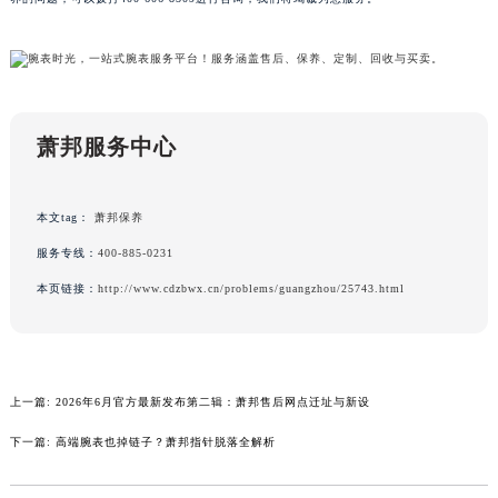
广东省云浮市云城区金山路萧邦售后服务中心（需提前预约）
广东省湛江市赤坎区观海北路萧邦售后服务中心（需提前预约）
广东省肇庆市端州区信安大道与砚都大道交汇处萧邦售后服务中心（需提前预约）
广西壮族自治区百色市右江区中山二路萧邦售后服务中心（需提前预约）
萧邦服务中心
广西壮族自治区北海市海城区北京路萧邦售后服务中心（需提前预约）
广西壮族自治区崇左市江州区石景林街道友谊大道与丽川路交汇处萧邦售后服务中心（需提前预约）
广西壮族自治区防城港市港口区金花茶大道萧邦售后服务中心（需提前预约）
本文tag：
萧邦保养
广西壮族自治区贵港市港北区港城街道布山大道与仙衣路交叉口萧邦售后服务中心（需提前预约）
服务专线：
400-885-0231
广西壮族自治区桂林市秀峰区红岭路萧邦售后服务中心（需提前预约）
本页链接：
http://www.cdzbwx.cn/problems/guangzhou/25743.html
广西壮族自治区河池市金城江区金城江街道朝阳路萧邦售后服务中心（需提前预约）
广西壮族自治区贺州市八步区城东街道灵峰南路萧邦售后服务中心（需提前预约）
广西壮族自治区来宾市兴宾区桂中大道萧邦售后服务中心（需提前预约）
广西壮族自治区柳州市城中区中山中路萧邦售后服务中心（需提前预约）
上一篇:
2026年6月官方最新发布第二辑：萧邦售后网点迁址与新设
广西壮族自治区钦州市钦南区金海湾东大街萧邦售后服务中心（需提前预约）
下一篇:
高端腕表也掉链子？萧邦指针脱落全解析
广西壮族自治区梧州市万秀区龙湖镇高旺路萧邦售后服务中心（需提前预约）
广西壮族自治区玉林市玉州区金玉路萧邦售后服务中心（需提前预约）