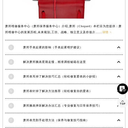
湖北省黄石市黄石港区武汉路萧邦售后服务中心（需提前预约）
湖北省荆门市东宝中天街步行街萧邦售后服务中心（需提前预约）
湖北省荆州市荆州区荆中路萧邦售后服务中心（需提前预约）
萧邦维修服务中心（萧邦保养服务中心）介绍,萧邦（Chopard）本栏目为您提供：萧
湖北省十堰市茅箭区人民北路萧邦售后服务中心（需提前预约）
邦维修中心的发展历程,未来规划,工坊、战略、独立意义及价值介......
详情 >
湖北省随州市曾都区青年路萧邦售后服务中心（需提前预约）
湖北省咸宁市咸安区长安大道萧邦售后服务中心（需提前预约）
2
萧邦手表起雾的影响（手表起雾维护建议）
湖北省襄阳市樊城区长虹路与人民路交叉口萧邦售后服务中心（需提前预约）
湖北省孝感市孝南区复兴大道萧邦售后服务中心（需提前预约）
3
解决萧邦腕表星期走慢，精准调校秘籍在这里
湖北省宜昌市西陵区夷陵大道与港窑路萧邦售后服务中心（需提前预约）
4
萧邦表耳掉了解决技巧汇总（轻松修复爱表的小妙招）
湖南省常德市武陵区人民路萧邦售后服务中心（需提前预约）
湖南省郴州市北湖区国庆北路萧邦售后服务中心（需提前预约）

5
萧邦表针掉了解决方法推荐（轻松修复你的爱表）
湖南省衡阳市雁峰区解放路萧邦售后服务中心（需提前预约）

湖南省怀化市鹤城区迎丰中路萧邦售后服务中心（需提前预约）
6
萧邦腕表摔坏解决办法汇总（专业修复与日常保养技巧）
湖南省娄底市娄星区长青街萧邦售后服务中心（需提前预约）
湖南省邵阳市双清区东风路萧邦售后服务中心（需提前预约）
7
萧邦表壳割手处理方法（保养与修复技巧指南）
湖南省湘潭市雨湖区莲城大道萧邦售后服务中心（需提前预约）