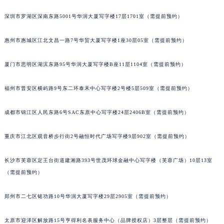
黑龙江省牡丹江市东安区太平路萧邦售后服务中心（需提前预约）
深圳市罗湖区深南东路5001号华润大厦写字楼17层1701室（需提前预约）
黑龙江省七台河市桃山区大同街萧邦售后服务中心（需提前预约）
黑龙江省齐齐哈尔市龙沙区龙华路萧邦售后服务中心（需提前预约）
惠州市惠城区江北文昌一路7号华贸大厦写字楼1座30层05室（需提前预约）
黑龙江省双鸭山市尖山区新兴大街萧邦售后服务中心（需提前预约）
厦门市思明区湖滨东路95号华润大厦写字楼B座11层1104室（需提前预约）
黑龙江省绥化市北林区新华街与康庄路交叉口萧邦售后服务中心（需提前预约）
黑龙江省伊春市伊美区通河路萧邦售后服务中心（需提前预约）
福州市晋安区横屿路9号东二环泰禾中心写字楼2号楼5层509室（需提前预约）
吉林省白城市洮北区明仁南街萧邦售后服务中心（需提前预约）
吉林省白山市浑江区浑江大街萧邦售后服务中心（需提前预约）
成都市锦江区人民东路6号SAC东原中心写字楼24层2406B室（需提前预约）
吉林省吉林市船营区河南街萧邦售后服务中心（需提前预约）
吉林省辽源市龙山区人民大街萧邦售后服务中心（需提前预约）
重庆市江北区观音桥步行街2号融恒时代广场写字楼9层902室（需提前预约）
吉林省梅河口市新华街道梅河大街萧邦售后服务中心（需提前预约）
长沙市芙蓉区定王台街道建湘路393号世茂环球金融中心写字楼（芙蓉广场）10层13室
吉林省四平市铁东区紫气大路与南九经街交汇处萧邦售后服务中心（需提前预约）
（需提前预约）
吉林省松原市宁江区五环大街萧邦售后服务中心（需提前预约）
吉林省通化市东昌区环通乡江南大街萧邦售后服务中心（需提前预约）
郑州市二七区铭功路10号华润大厦写字楼29层2905室（需提前预约）
吉林省延边市延吉市解放路萧邦售后服务中心（需提前预约）
辽宁省鞍山市铁东区站前街萧邦售后服务中心（需提前预约）
太原市迎泽区解放路15号亨得利名表服务中心（品牌授权店）3层整层（需提前预约）