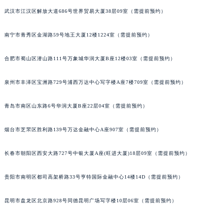
山西省朔州市朔城区怡西路与鄯阳西街交汇处萧邦售后服务中心（需提前预约）
武汉市江汉区解放大道686号世界贸易大厦38层09室（需提前预约）
山西省忻州市忻府区和平东街与七一南路交叉口萧邦售后服务中心（需提前预约）
南宁市青秀区金湖路59号地王大厦12楼1224室（需提前预约）
山西省阳泉市郊区平阳东街与新城大道交叉口萧邦售后服务中心（需提前预约）
山西省运城市盐湖区河东街萧邦售后服务中心（需提前预约）
合肥市蜀山区潜山路111号万象城华润大厦B座12楼03室（需提前预约）
山西省长治市潞州区英雄中路萧邦售后服务中心（需提前预约）
山西省太原市迎泽区迎泽街道解放路15号亨得利名表维修授权店3楼萧邦售后服务中心（需提前预约）
泉州市丰泽区宝洲路729号浦西万达中心写字楼A座7楼709室（需提前预约）
天津市和平区赤峰道136号天津国际金融中心26层2603室萧邦售后服务中心（需提前预约）
青岛市南区山东路6号华润大厦B座22层04室（需提前预约）
安徽省安庆市迎江区人民路萧邦售后服务中心（需提前预约）
安徽省蚌埠市蚌山区淮河路萧邦售后服务中心（需提前预约）
烟台市芝罘区胜利路139号万达金融中心A座907室（需提前预约）
安徽省亳州市谯城区魏武大道萧邦售后服务中心（需提前预约）
安徽省池州市贵池区长江路萧邦售后服务中心（需提前预约）
长春市朝阳区西安大路727号中银大厦A座(旺进大厦)18层09室（需提前预约）
安徽省滁州市琅琊区南谯北路萧邦售后服务中心（需提前预约）
安徽省阜阳市颍州区颍州北路萧邦售后服务中心（需提前预约）
贵阳市南明区都司高架桥路33号亨特国际金融中心14楼14D（需提前预约）
安徽省淮北市相山区淮海路萧邦售后服务中心（需提前预约）
昆明市盘龙区北京路928号同德昆明广场写字楼10层06室（需提前预约）
安徽省淮南市田家庵区国庆中路萧邦售后服务中心（需提前预约）
安徽省黄山市屯溪区黄山西路萧邦售后服务中心（需提前预约）