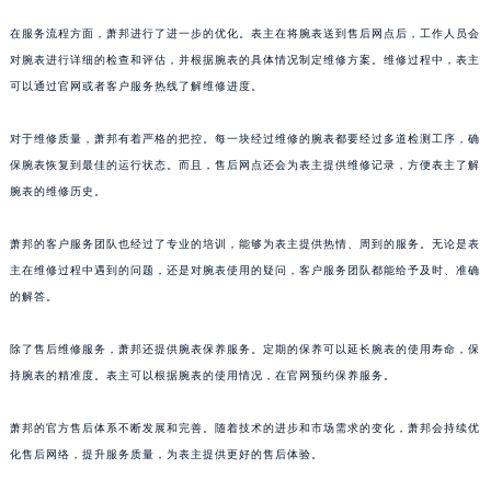
浙江省湖州市吴兴区劳动路萧邦售后服务中心（需提前预约）
在服务流程方面，萧邦进行了进一步的优化。表主在将腕表送到售后网点后，工作人员会
浙江省嘉兴市南湖区广益路705号嘉兴世界贸易中心A座13层1304室萧邦售后服务中心（需提前预约）
对腕表进行详细的检查和评估，并根据腕表的具体情况制定维修方案。维修过程中，表主
浙江省金华市金东区东市南街777号金华万达广场4号楼22楼2209室萧邦售后服务中心（需提前预约）
可以通过官网或者客户服务热线了解维修进度。
浙江省丽水市莲都区解放街萧邦售后服务中心（需提前预约）
对于维修质量，萧邦有着严格的把控。每一块经过维修的腕表都要经过多道检测工序，确
浙江省宁波市江北区大闸南路500号来福士广场办公楼20层2009室萧邦售后服务中心（需提前预约）
保腕表恢复到最佳的运行状态。而且，售后网点还会为表主提供维修记录，方便表主了解
浙江省衢州市柯城区上街萧邦售后服务中心（需提前预约）
腕表的维修历史。
浙江省绍兴市越城区胜利东路379号世茂天际中心写字楼8层805室萧邦售后服务中心（需提前预约）
浙江省舟山市定海区解放东路萧邦售后服务中心（需提前预约）
萧邦的客户服务团队也经过了专业的培训，能够为表主提供热情、周到的服务。无论是表
澳门特别行政区大堂区议事亭前地（新马路）萧邦售后服务中心（需提前预约）
主在维修过程中遇到的问题，还是对腕表使用的疑问，客户服务团队都能给予及时、准确
的解答。
澳门特别行政区风顺堂区南湾大马路萧邦售后服务中心（需提前预约）
澳门特别行政区花地玛堂区关闸广场萧邦售后服务中心（需提前预约）
除了售后维修服务，萧邦还提供腕表保养服务。定期的保养可以延长腕表的使用寿命，保
澳门特别行政区花王堂区大三巴商圈萧邦售后服务中心（需提前预约）
持腕表的精准度。表主可以根据腕表的使用情况，在官网预约保养服务。
澳门特别行政区嘉模堂区官也街萧邦售后服务中心（需提前预约）
澳门省路氹城市金光大道萧邦售后服务中心（需提前预约）
萧邦的官方售后体系不断发展和完善。随着技术的进步和市场需求的变化，萧邦会持续优
澳门特别行政区望德堂区塔石广场萧邦售后服务中心（需提前预约）
化售后网络，提升服务质量，为表主提供更好的售后体验。
福建省福州市鼓楼区五四路128-1号恒力城写字楼15层03室萧邦售后服务中心（需提前预约）