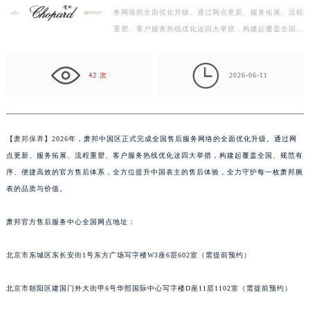
务网络的全面优化升级。通过网点更新、服务拓展、流程
绍兴市越城区胜利东路379号世茂天际中心写字楼8层805室（需提前预约）
重塑、客户服务热线优化这四大举措，构建起覆盖全国、
嘉兴市南湖区广益路705号嘉兴世界贸易中心写字楼A座13层1304室（需提前预约）
规范有序、便捷高效的官方售后体系，全方位提升中国
南昌市红谷滩新区红谷中大道998号绿地双子塔（中央广场）A1座办公楼14层07室（需提前预约）
表…

济南市历下区经十路11111号华润中心写字楼（万象城）15层1508室（需提前预约）
42 次
2026-06-11
广州市天河区天河路230号万菱汇国际中心写字楼A塔7层704室（需提前预约）
广州市越秀区环市东路371-375号世界贸易中心大厦南塔写字楼15层07室（需提前预约）
深圳市罗湖区深南东路5001号华润大厦写字楼17层1701室（需提前预约）
【
萧邦保养
】2026年，萧邦中国区正式完成全国售后服务网络的全面优化升级。通过网
惠州市惠城区江北文昌一路7号华贸大厦写字楼1座30层05室（需提前预约）
点更新、服务拓展、流程重塑、客户服务热线优化这四大举措，构建起覆盖全国、规范有
厦门市思明区湖滨东路95号华润大厦写字楼B座11层1104室（需提前预约）
序、便捷高效的官方售后体系，全方位提升中国表主的售后体验，全力守护每一枚萧邦腕
福州市鼓楼区五四路128-1号恒力城写字楼15层03室（需提前预约）
表的品质与价值。
成都市锦江区人民东路6号SAC东原中心写字楼24层2406B室（需提前预约）
萧邦官方售后服务中心全国网点地址：
重庆市江北区观音桥步行街2号融恒时代广场写字楼9层902室（需提前预约）
长沙市芙蓉区定王台街道建湘路393号世茂环球金融中心写字楼（芙蓉广场）10层13室（需提前预约）
北京市东城区东长安街1号东方广场写字楼W3座6层602室（需提前预约）
郑州市二七区铭功路10号华润大厦写字楼29层2905室（需提前预约）
太原市迎泽区解放路15号亨得利名表服务中心（品牌授权店）3层整层（需提前预约）
北京市朝阳区建国门外大街甲6号华熙国际中心写字楼D座11层1102室（需提前预约）
沈阳市沈河区中街路137号亨得利名表服务中心（品牌授权店）1层整层（需提前预约）