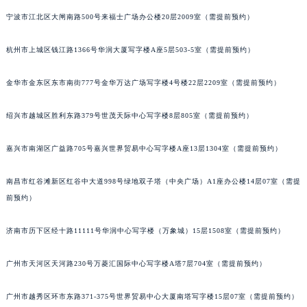
长春市朝阳区西安大路727号中银大厦A座(旺进大厦)18层09室（需提前预约）
宁波市江北区大闸南路500号来福士广场办公楼20层2009室（需提前预约）
贵阳市南明区都司高架桥路33号亨特国际金融中心14楼14D（需提前预约）
杭州市上城区钱江路1366号华润大厦写字楼A座5层503-5室（需提前预约）
昆明市盘龙区北京路928号同德昆明广场写字楼10层06室（需提前预约）
石家庄市长安区中山东路39号勒泰中心写字楼B座13层07室（需提前预约）
金华市金东区东市南街777号金华万达广场写字楼4号楼22层2209室（需提前预约）
西安市碑林区南关正街88号华侨城长安国际中心E座6楼10室（需提前预约）
海口市龙华区金贸东路5号海口华润大厦B座17层1707室（需提前预约）
绍兴市越城区胜利东路379号世茂天际中心写字楼8层805室（需提前预约）
唐山市路南区新华东道100号万达广场写字楼A座10层1002室（需提前预约）
台州市椒江区东海大道1800号腾达中心东1幢20楼2002室（需提前预约）
嘉兴市南湖区广益路705号嘉兴世界贸易中心写字楼A座13层1304室（需提前预约）
内蒙古自治区呼和浩特市玉泉区大学西街70号华润万象城写字楼（鄂尔多斯大厦）23层2326室（需提前预约）
南昌市红谷滩新区红谷中大道998号绿地双子塔（中央广场）A1座办公楼14层07室（需提
甘肃省兰州市七里河区西津西路16号兰州中心写字楼21层2102室（需提前预约）
前预约）
重庆市解放碑渝中区民权路28号英利国际金融中心写字楼20层01室（需提前预约）
黑龙江省大庆市萨尔图区会战大街萧邦售后服务中心（需提前预约）
济南市历下区经十路11111号华润中心写字楼（万象城）15层1508室（需提前预约）
黑龙江省鹤岗市向阳区红军路萧邦售后服务中心（需提前预约）
黑龙江省黑河市爱辉区中央街萧邦售后服务中心（需提前预约）
广州市天河区天河路230号万菱汇国际中心写字楼A塔7层704室（需提前预约）
黑龙江省鸡西市鸡冠区红军路萧邦售后服务中心（需提前预约）
广州市越秀区环市东路371-375号世界贸易中心大厦南塔写字楼15层07室（需提前预约）
黑龙江省佳木斯市向阳区长安路萧邦售后服务中心（需提前预约）