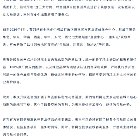
江西省鹰潭市月湖区胜利东路萧邦售后服务中心（需提前预约）
店面扩充、区域平衡”这三大方向。对全国原有的售后网点进行了装修改造、设备更新以
及人员培训，同时在多个城市新增了服务点。
山东省德州市德城区东风中路萧邦售后服务中心（需提前预约）
山东省东营市东营区济南路萧邦售后服务中心（需提前预约）
截至2026年6月，萧邦已在全国多个省级行政区设立官方售后维修服务中心，形成了覆盖
山东省济南市历下区经十路11111号华润中心写字楼（万象城）15层1508室萧邦售后服务中心（需提前预约）
华北、华东、华南、西南、华中、东北、西北七大区域的“直营中心 + 服务点”双轨网
山东省济宁市任城区太白楼路萧邦售后服务中心（需提前预约）
络，有效解决了以往部分地区存在的“售后难、距离远、预约久”等问题。
山东省莱芜市文化南路8号银座商城名表维修一楼名表维修萧邦售后服务中心（需提前预约）
山东省临沂市兰山区解放路萧邦售后服务中心（需提前预约）
所有升级后的网点均经过瑞士日内瓦总部的严格认证，统一配备了瑞士进口的精密检测仪
器、100%原厂供应的配件，以及经过品牌专项培训认证的资深制表师。严格执行萧邦全
山东省日照市东港区烟台路萧邦售后服务中心（需提前预约）
球统一的服务标准与质保体系，确保无论表主身处何地，都能享受到与瑞士本土相同的专
山东省泰安市泰山区财源街道泰山大街萧邦售后服务中心（需提前预约）
业养护服务。
山东省威海市环翠区新威海路89号振华商厦一楼名表维修萧邦售后服务中心（需提前预约）
山东省潍坊市奎文区东风东街萧邦售后服务中心（需提前预约）
此外，本次升级还全面加强了网点的私密性与舒适度。新的售后网点大多选址在城市核心
山东省枣庄市滕州市北辛路与善国路交叉口萧邦售后服务中心（需提前预约）
商圈的高端写字楼，优化了服务空间的布局，为表主提供更加安心、舒适的售后体验。
山东省淄博市张店区金晶大道萧邦售后服务中心（需提前预约）
萧邦官方官网是获取这些售后信息的主要来源。表主可以通过官网了解各个售后网点的具
上海市黄浦区南京东路299号宏伊国际广场写字楼8层806室萧邦售后服务中心（需提前预约）
体情况，包括服务项目、服务时间等。同时，官网也提供在线咨询服务，方便表主随时咨
上海市徐汇区虹桥路3号港汇中心2座37层3705室萧邦售后服务中心（需提前预约）
询售后相关问题。
浙江省杭州市上城区钱江路1366号华润大厦A座5层503-5室萧邦售后服务中心（需提前预约）