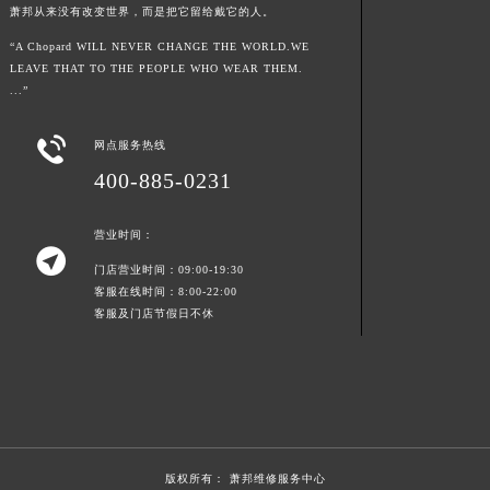
萧邦从来没有改变世界，而是把它留给戴它的人。
青海省玉树藏族自治州结古镇胜利路萧邦售后服务中心（需提前预约）
“A Chopard WILL NEVER CHANGE THE WORLD.WE
陕西省安康市汉滨区金州路萧邦售后服务中心（需提前预约）
LEAVE THAT TO THE PEOPLE WHO WEAR THEM.
陕西省宝鸡市渭滨区经二路萧邦售后服务中心（需提前预约）
...”
陕西省汉中市汉台区北大街萧邦售后服务中心（需提前预约）

陕西省商洛市商州区州城街萧邦售后服务中心（需提前预约）
网点服务热线
陕西省铜川市王益区红旗街萧邦售后服务中心（需提前预约）
400-885-0231
陕西省渭南市临渭区东风大街萧邦售后服务中心（需提前预约）
营业时间：
陕西省咸阳市秦都区沣西新城统一西路与白马河路交汇处萧邦售后服务中心（需提前预约）

陕西省延安市宝塔区中心街萧邦售后服务中心（需提前预约）
门店营业时间：09:00-19:30
客服在线时间：8:00-22:00
陕西省榆林市榆阳区长兴路萧邦售后服务中心（需提前预约）
客服及门店节假日不休
新疆维吾尔自治区阿克苏市东大街萧邦售后服务中心（需提前预约）
新疆维吾尔自治区阿拉尔市胜利大道萧邦售后服务中心（需提前预约）
新疆维吾尔自治区阿拉山口市友好路萧邦售后服务中心（需提前预约）
新疆维吾尔自治区阿勒泰市解放路萧邦售后服务中心（需提前预约）
新疆维吾尔自治区阿图什市光明路萧邦售后服务中心（需提前预约）
版权所有：
萧邦维修服务中心
新疆维吾尔自治区白杨市军垦路萧邦售后服务中心（需提前预约）