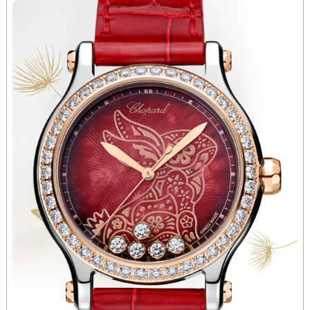
河南省开封市鼓楼区中山路萧邦售后服务中心（需提前预约）
河南省洛阳市西工区中州中路与解放路交叉口萧邦售后服务中心（需提前预约）
河南省漯河市源汇区交通路萧邦售后服务中心（需提前预约）
河南省南阳市宛城区范蠡东路与南都路交叉口萧邦售后服务中心（需提前预约）
河南省平顶山市卫东区建设路萧邦售后服务中心（需提前预约）
河南省濮阳市大华龙区开州路绿城路交叉口萧邦售后服务中心（需提前预约）
河南省三门峡市湖滨区和平路萧邦售后服务中心（需提前预约）
河南省商丘市梁园区神火大道萧邦售后服务中心（需提前预约）
河南省新乡市红旗区人民路萧邦售后服务中心（需提前预约）
河南省信阳市浉河区东方红大道萧邦售后服务中心（需提前预约）
河南省许昌市魏都区建安大道与八龙路交叉口萧邦售后服务中心（需提前预约）
河南省郑州市二七区民主路10号华润大厦29层2905室萧邦售后服务中心（需提前预约）
河南省周口市川汇区七一路萧邦售后服务中心（需提前预约）
河南省驻马店市驿城区乐山大道与置地大道交叉口萧邦售后服务中心（需提前预约）
湖北省鄂州市鄂城区文星大道萧邦售后服务中心（需提前预约）
湖北省黄冈市黄州区赤壁大道萧邦售后服务中心（需提前预约）