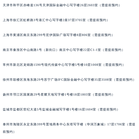
天津市和平区赤峰道136号天津国际金融中心写字楼26层2603室（需提前预约）
沈阳市沈河区中街路83号亨得利名表服务中心（品牌授权店）1层整层（需提前预约）
乌鲁木齐市天山区红山路26号时代广场（CCMALL）C座17层17-B（需提前预约）
上海市徐汇区虹桥路3号港汇中心写字楼2座37层3705室（需提前预约）
温州市鹿城区锦绣路1067号置信广场10层1015室（需提前预约）
哈尔滨市道里区友谊西路600号富力中心T2座写字楼29层03室（需提前预约）
上海市黄浦区南京东路299号宏伊国际广场写字楼8层806室（需提前预约）
大连市中山区人民路15号国际金融大厦7层G室（需提前预约）
佛山市禅城区季华五路57号万科金融中心C座12层1205室（需提前预约）
南京市秦淮区中山南路1号（新街口）南京中心写字楼22层C1-1室（需提前预约）
东莞市东城街道鸿福东路1号民盈国贸中心T1写字楼9层907室（需提前预约）
常州市新北区龙锦路1590号现代传媒中心写字楼5号楼10层1008室（需提前预约）
无锡市梁溪区人民中路139号恒隆广场写字楼1座11层1104室（需提前预约）
南通市崇川区工农路57号圆融广场写字楼16层1603室（需提前预约）
徐州市鼓楼区淮海东路29号苏宁广场IFC国际金融中心写字楼35层3508室（需提前预约）
苏州市苏州工业园区星港街199号苏州中心办公楼C座22层08室（需提前预约）
武汉市江汉区解放大道686号世界贸易大厦38层09室（需提前预约）
扬州市邗江区国展路29号星耀天地写字楼1号楼18层1803室（需提前预约）
南宁市青秀区金湖路59号地王大厦12楼1224室（需提前预约）
盐城市盐都区世纪大道5号盐城金融城写字楼1号楼16层1604室（需提前预约）
合肥市蜀山区潜山路111号万象城华润大厦B座12楼03室（需提前预约）
泉州市丰泽区宝洲路729号浦西万达中心写字楼A座7楼709室（需提前预约）
泰州市海陵区永定东路399号置地商务中心东塔写字楼（华润万象城）17层1706室（需提
青岛市南区山东路6号华润大厦B座22层04室（需提前预约）
前预约）
烟台市芝罘区胜利路139号万达金融中心A座907室（需提前预约）