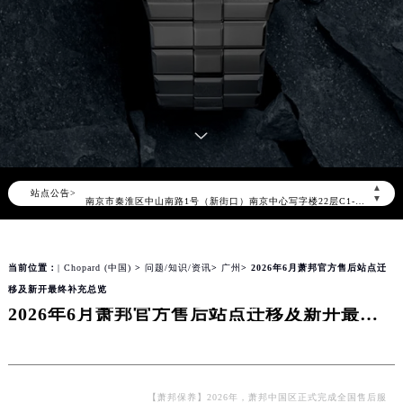
萧邦官方全国统一服务热线400-885-0231，服务覆盖中国大陆、香港、澳门、台湾全部区域（非大陆需加拨“+86”）
2026年8月萧邦售后服务中心最新网点地址：
北京市朝阳区建国门外大街甲6号华熙国际中心写字楼D座11层1102室（北京总部）（需提前预约）
北京市东城区东长安街1号东方广场写字楼W3座6层602室（需提前预约）
天津市和平区赤峰道136号天津国际金融中心写字楼26层2603室（需提前预约）
上海市徐汇区虹桥路3号港汇中心写字楼2座37层3705室（需提前预约）
上海市黄浦区南京东路299号宏伊国际广场写字楼8层806室（需提前预约）
▲
站点公告>
南京市秦淮区中山南路1号（新街口）南京中心写字楼22层C1-1室（需提前预约）
▼
常州市新北区龙锦路1590号现代传媒中心写字楼5号楼10层1008室（需提前预约）
徐州市鼓楼区淮海东路29号苏宁广场IFC国际金融中心写字楼35层3508室（需提前预约）
当前位置：
| Chopard (中国)
>
问题/知识/资讯
>
广州
> 2026年6月萧邦官方售后站点迁
扬州市邗江区国展路29号星耀天地写字楼1号楼18层1803室（需提前预约）
移及新开最终补充总览
盐城市盐都区世纪大道5号盐城金融城写字楼1号楼16层1604室（需提前预约）
2026年6月萧邦官方售后站点迁移及新开最终补充总览
泰州市海陵区永定东路399号置地商务中心东塔写字楼（华润万象城）17层1706室（需提前预约）
宁波市江北区大闸南路500号来福士广场办公楼20层2009室（需提前预约）
杭州市上城区钱江路1366号华润大厦写字楼A座5层503-5室（需提前预约）
金华市金东区东市南街777号金华万达广场写字楼4号楼22层2209室（需提前预约）
【萧邦保养】2026年，萧邦中国区正式完成全国售后服