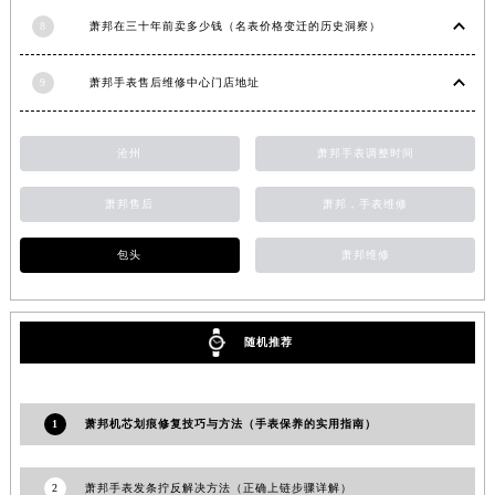
湖南省益阳市赫山区桃花仑路萧邦售后服务中心（需提前预约）
8
萧邦在三十年前卖多少钱（名表价格变迁的历史洞察）
湖南省永州市冷水滩区永州大道与中兴路交叉口萧邦售后服务中心（需提前预约）
9
萧邦手表售后维修中心门店地址
湖南省岳阳市岳阳楼区东茅岭路萧邦售后服务中心（需提前预约）
湖南省张家界市永定区解放路萧邦售后服务中心（需提前预约）
湖南省长沙市芙蓉区建湘路393号世茂环球金融中心写字楼10层1013室萧邦售后服务中心（需提前预约）
沧州
萧邦手表调整时间
湖南省株洲市芦淞区建设南路萧邦售后服务中心（需提前预约）
萧邦售后
萧邦，手表维修
甘肃省白银市白银区北京路萧邦售后服务中心（需提前预约）
甘肃省定西市安定区解放路萧邦售后服务中心（需提前预约）
包头
萧邦维修
甘肃省敦煌市沙州镇阳关中路萧邦售后服务中心（需提前预约）
甘肃省合作市人民街萧邦售后服务中心（需提前预约）
甘肃省嘉峪关市雄关区新华中路萧邦售后服务中心（需提前预约）
随机推荐
甘肃省金昌市金川区北京路萧邦售后服务中心（需提前预约）
甘肃省酒泉市肃州区西大街萧邦售后服务中心（需提前预约）
甘肃省临夏市城南街道团结路萧邦售后服务中心（需提前预约）
1
萧邦机芯划痕修复技巧与方法（手表保养的实用指南）
甘肃省陇南市武都区人民路萧邦售后服务中心（需提前预约）
甘肃省平凉市崆峒区西大街萧邦售后服务中心（需提前预约）
2
萧邦手表发条拧反解决方法（正确上链步骤详解）