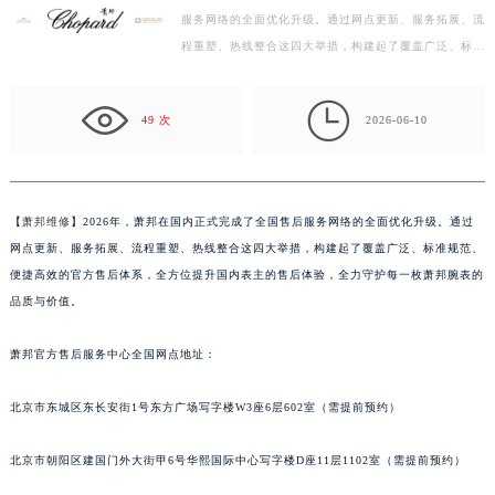
服务网络的全面优化升级。通过网点更新、服务拓展、流
扬州市邗江区国展路29号星耀天地写字楼1号楼18层1803室（需提前预约）
程重塑、热线整合这四大举措，构建起了覆盖广泛、标准
盐城市盐都区世纪大道5号盐城金融城写字楼1号楼16层1604室（需提前预约）
规范、便捷高效的官方售后体系，全方位提升国内表主
泰州市海陵区永定东路399号置地商务中心东塔写字楼（华润万象城）17层1706室（需提前预约）
的…

宁波市江北区大闸南路500号来福士广场办公楼20层2009室（需提前预约）
49 次
2026-06-10
杭州市上城区钱江路1366号华润大厦写字楼A座5层503-5室（需提前预约）
金华市金东区东市南街777号金华万达广场写字楼4号楼22层2209室（需提前预约）
绍兴市越城区胜利东路379号世茂天际中心写字楼8层805室（需提前预约）
【
萧邦维修
】2026年，萧邦在国内正式完成了全国售后服务网络的全面优化升级。通过
嘉兴市南湖区广益路705号嘉兴世界贸易中心写字楼A座13层1304室（需提前预约）
网点更新、服务拓展、流程重塑、热线整合这四大举措，构建起了覆盖广泛、标准规范、
南昌市红谷滩新区红谷中大道998号绿地双子塔（中央广场）A1座办公楼14层07室（需提前预约）
便捷高效的官方售后体系，全方位提升国内表主的售后体验，全力守护每一枚萧邦腕表的
济南市历下区经十路11111号华润中心写字楼（万象城）15层1508室（需提前预约）
品质与价值。
广州市天河区天河路230号万菱汇国际中心写字楼A塔7层704室（需提前预约）
萧邦官方售后服务中心全国网点地址：
广州市越秀区环市东路371-375号世界贸易中心大厦南塔写字楼15层07室（需提前预约）
深圳市罗湖区深南东路5001号华润大厦写字楼17层1701室（需提前预约）
北京市东城区东长安街1号东方广场写字楼W3座6层602室（需提前预约）
惠州市惠城区江北文昌一路7号华贸大厦写字楼1座30层05室（需提前预约）
厦门市思明区湖滨东路95号华润大厦写字楼B座11层1104室（需提前预约）
北京市朝阳区建国门外大街甲6号华熙国际中心写字楼D座11层1102室（需提前预约）
福州市鼓楼区五四路128-1号恒力城写字楼15层03室（需提前预约）