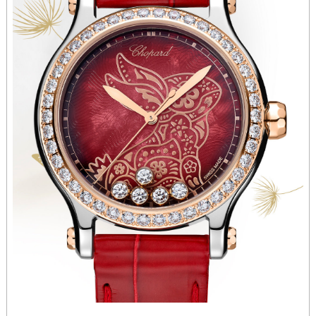
河南省许昌市魏都区建安大道与八龙路交叉口萧邦售后服务中心（需提前预约）
河南省郑州市二七区民主路10号华润大厦29层2905室萧邦售后服务中心（需提前预约）
河南省周口市川汇区七一路萧邦售后服务中心（需提前预约）
河南省驻马店市驿城区乐山大道与置地大道交叉口萧邦售后服务中心（需提前预约）
湖北省鄂州市鄂城区文星大道萧邦售后服务中心（需提前预约）
湖北省黄冈市黄州区赤壁大道萧邦售后服务中心（需提前预约）
湖北省黄石市黄石港区武汉路萧邦售后服务中心（需提前预约）
湖北省荆门市东宝中天街步行街萧邦售后服务中心（需提前预约）
湖北省荆州市荆州区荆中路萧邦售后服务中心（需提前预约）
湖北省十堰市茅箭区人民北路萧邦售后服务中心（需提前预约）
湖北省随州市曾都区青年路萧邦售后服务中心（需提前预约）
湖北省咸宁市咸安区长安大道萧邦售后服务中心（需提前预约）
湖北省襄阳市樊城区长虹路与人民路交叉口萧邦售后服务中心（需提前预约）
湖北省孝感市孝南区复兴大道萧邦售后服务中心（需提前预约）
湖北省宜昌市西陵区夷陵大道与港窑路萧邦售后服务中心（需提前预约）
湖南省常德市武陵区人民路萧邦售后服务中心（需提前预约）