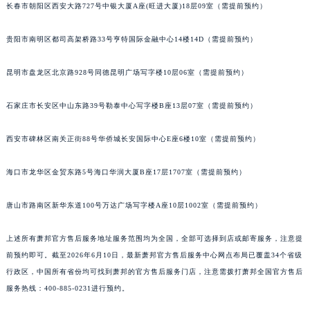
长春市朝阳区西安大路727号中银大厦A座(旺进大厦)18层09室（需提前预约）
内蒙古自治区兴安盟市乌兰浩特市兴安大街萧邦售后服务中心（需提前预约）
山西省大同市平城区迎宾街萧邦售后服务中心（需提前预约）
贵阳市南明区都司高架桥路33号亨特国际金融中心14楼14D（需提前预约）
山西省晋城市城区黄华街萧邦售后服务中心（需提前预约）
山西省晋中市榆次区顺城街萧邦售后服务中心（需提前预约）
昆明市盘龙区北京路928号同德昆明广场写字楼10层06室（需提前预约）
山西省临汾市尧都区解放路萧邦售后服务中心（需提前预约）
石家庄市长安区中山东路39号勒泰中心写字楼B座13层07室（需提前预约）
山西省吕梁市离石区永宁中路与建设街交叉口萧邦售后服务中心（需提前预约）
山西省朔州市朔城区怡西路与鄯阳西街交汇处萧邦售后服务中心（需提前预约）
西安市碑林区南关正街88号华侨城长安国际中心E座6楼10室（需提前预约）
山西省忻州市忻府区和平东街与七一南路交叉口萧邦售后服务中心（需提前预约）
山西省阳泉市郊区平阳东街与新城大道交叉口萧邦售后服务中心（需提前预约）
海口市龙华区金贸东路5号海口华润大厦B座17层1707室（需提前预约）
山西省运城市盐湖区河东街萧邦售后服务中心（需提前预约）
唐山市路南区新华东道100号万达广场写字楼A座10层1002室（需提前预约）
山西省长治市潞州区英雄中路萧邦售后服务中心（需提前预约）
山西省太原市迎泽区迎泽街道解放路15号亨得利名表维修授权店3楼萧邦售后服务中心（需提前预约）
上述所有萧邦官方售后服务地址服务范围均为全国，全部可选择到店或邮寄服务，注意提
天津市和平区赤峰道136号天津国际金融中心26层2603室萧邦售后服务中心（需提前预约）
前预约即可。截至2026年6月10日，最新萧邦官方售后服务中心网点布局已覆盖34个省级
安徽省安庆市迎江区人民路萧邦售后服务中心（需提前预约）
行政区，中国所有省份均可找到萧邦的官方售后服务门店，注意需拨打萧邦全国官方售后
安徽省蚌埠市蚌山区淮河路萧邦售后服务中心（需提前预约）
服务热线：400-885-0231进行预约。
安徽省亳州市谯城区魏武大道萧邦售后服务中心（需提前预约）