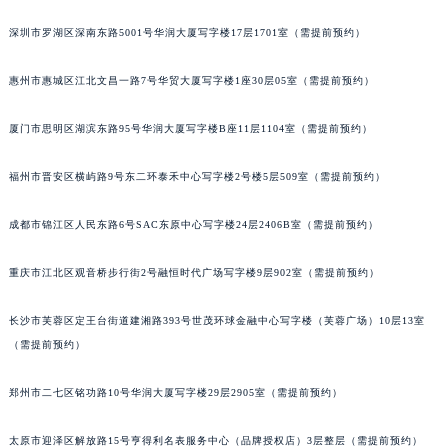
重庆市解放碑渝中区民权路28号英利国际金融中心写字楼20层01室（需提前预约）
深圳市罗湖区深南东路5001号华润大厦写字楼17层1701室（需提前预约）
黑龙江省大庆市萨尔图区会战大街萧邦售后服务中心（需提前预约）
黑龙江省鹤岗市向阳区红军路萧邦售后服务中心（需提前预约）
惠州市惠城区江北文昌一路7号华贸大厦写字楼1座30层05室（需提前预约）
黑龙江省黑河市爱辉区中央街萧邦售后服务中心（需提前预约）
厦门市思明区湖滨东路95号华润大厦写字楼B座11层1104室（需提前预约）
黑龙江省鸡西市鸡冠区红军路萧邦售后服务中心（需提前预约）
黑龙江省佳木斯市向阳区长安路萧邦售后服务中心（需提前预约）
福州市晋安区横屿路9号东二环泰禾中心写字楼2号楼5层509室（需提前预约）
黑龙江省牡丹江市东安区太平路萧邦售后服务中心（需提前预约）
黑龙江省七台河市桃山区大同街萧邦售后服务中心（需提前预约）
成都市锦江区人民东路6号SAC东原中心写字楼24层2406B室（需提前预约）
黑龙江省齐齐哈尔市龙沙区龙华路萧邦售后服务中心（需提前预约）
黑龙江省双鸭山市尖山区新兴大街萧邦售后服务中心（需提前预约）
重庆市江北区观音桥步行街2号融恒时代广场写字楼9层902室（需提前预约）
黑龙江省绥化市北林区新华街与康庄路交叉口萧邦售后服务中心（需提前预约）
长沙市芙蓉区定王台街道建湘路393号世茂环球金融中心写字楼（芙蓉广场）10层13室
黑龙江省伊春市伊美区通河路萧邦售后服务中心（需提前预约）
（需提前预约）
吉林省白城市洮北区明仁南街萧邦售后服务中心（需提前预约）
吉林省白山市浑江区浑江大街萧邦售后服务中心（需提前预约）
郑州市二七区铭功路10号华润大厦写字楼29层2905室（需提前预约）
吉林省吉林市船营区河南街萧邦售后服务中心（需提前预约）
吉林省辽源市龙山区人民大街萧邦售后服务中心（需提前预约）
太原市迎泽区解放路15号亨得利名表服务中心（品牌授权店）3层整层（需提前预约）