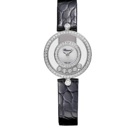
江西省九江市浔阳区浔阳路萧邦售后服务中心（需提前预约）
江西省南昌市红谷滩新区红谷中大道998号绿地双子塔（中央广场）A1座办公楼14层1407室萧邦售后服务中心（需提前预约）
江西省萍乡市安源区萍安北大道与康庄路交叉口萧邦售后服务中心（需提前预约）
江西省上饶市信州区滨江西路萧邦售后服务中心（需提前预约）
江西省新余市渝水区北湖西路萧邦售后服务中心（需提前预约）
江西省宜春市袁州区中山中路萧邦售后服务中心（需提前预约）
江西省鹰潭市月湖区胜利东路萧邦售后服务中心（需提前预约）
山东省德州市德城区东风中路萧邦售后服务中心（需提前预约）
山东省东营市东营区济南路萧邦售后服务中心（需提前预约）
山东省济南市历下区经十路11111号华润中心写字楼（万象城）15层1508室萧邦售后服务中心（需提前预约）
山东省济宁市任城区太白楼路萧邦售后服务中心（需提前预约）
山东省莱芜市文化南路8号银座商城名表维修一楼名表维修萧邦售后服务中心（需提前预约）
山东省临沂市兰山区解放路萧邦售后服务中心（需提前预约）
山东省日照市东港区烟台路萧邦售后服务中心（需提前预约）
山东省泰安市泰山区财源街道泰山大街萧邦售后服务中心（需提前预约）
山东省威海市环翠区新威海路89号振华商厦一楼名表维修萧邦售后服务中心（需提前预约）