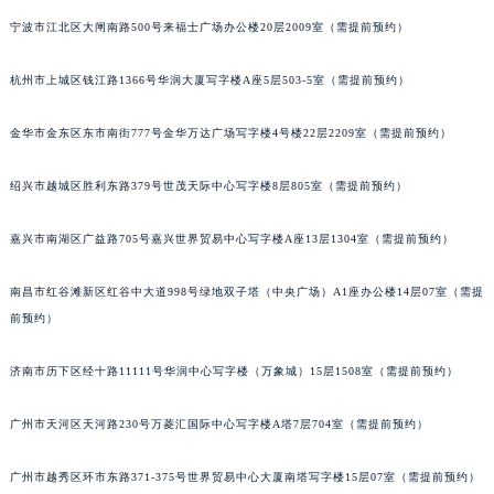
武汉市江汉区解放大道686号世界贸易大厦38层09室（需提前预约）
宁波市江北区大闸南路500号来福士广场办公楼20层2009室（需提前预约）
南宁市青秀区金湖路59号地王大厦12楼1224室（需提前预约）
杭州市上城区钱江路1366号华润大厦写字楼A座5层503-5室（需提前预约）
合肥市蜀山区潜山路111号万象城华润大厦B座12楼03室（需提前预约）
泉州市丰泽区宝洲路729号浦西万达中心写字楼A座7楼709室（需提前预约）
金华市金东区东市南街777号金华万达广场写字楼4号楼22层2209室（需提前预约）
青岛市南区山东路6号华润大厦B座22层04室（需提前预约）
烟台市芝罘区胜利路139号万达金融中心A座907室（需提前预约）
绍兴市越城区胜利东路379号世茂天际中心写字楼8层805室（需提前预约）
长春市朝阳区西安大路727号中银大厦A座(旺进大厦)18层09室（需提前预约）
贵阳市南明区都司高架桥路33号亨特国际金融中心14楼14D（需提前预约）
嘉兴市南湖区广益路705号嘉兴世界贸易中心写字楼A座13层1304室（需提前预约）
昆明市盘龙区北京路928号同德昆明广场写字楼10层06室（需提前预约）
南昌市红谷滩新区红谷中大道998号绿地双子塔（中央广场）A1座办公楼14层07室（需提
石家庄市长安区中山东路39号勒泰中心写字楼B座13层07室（需提前预约）
前预约）
西安市碑林区南关正街88号华侨城长安国际中心E座6楼10室（需提前预约）
海口市龙华区金贸东路5号海口华润大厦B座17层1707室（需提前预约）
济南市历下区经十路11111号华润中心写字楼（万象城）15层1508室（需提前预约）
唐山市路南区新华东道100号万达广场写字楼A座10层1002室（需提前预约）
台州市椒江区东海大道1800号腾达中心东1幢20楼2002室（需提前预约）
广州市天河区天河路230号万菱汇国际中心写字楼A塔7层704室（需提前预约）
内蒙古自治区呼和浩特市玉泉区大学西街70号华润万象城写字楼（鄂尔多斯大厦）23层2326室（需提前预约）
广州市越秀区环市东路371-375号世界贸易中心大厦南塔写字楼15层07室（需提前预约）
甘肃省兰州市七里河区西津西路16号兰州中心写字楼21层2102室（需提前预约）