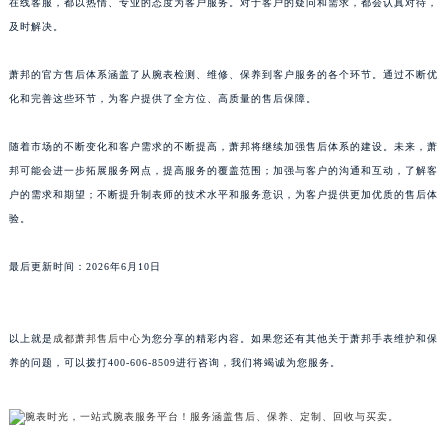
在线客服，都以热情、专业的态度为客户服务。对于客户的疑问和需求，都会认真对待，
广东省清远市清城区湖西路萧邦售后服务中心（需提前预约）
及时解决。
广东省汕头市龙湖区长平路萧邦售后服务中心（需提前预约）
萧邦的官方售后体系涵盖了从腕表检测、维修、保养到客户服务的各个环节。通过不断优
广东省汕尾市城区香洲街道园林社区翠园街萧邦售后服务中心（需提前预约）
化和完善这些环节，为客户提供了全方位、高质量的售后保障。
广东省韶关市武江区芙蓉新区与老城中心交汇处萧邦售后服务中心（需提前预约）
广东省深圳市罗湖区深南东路5001号华润大厦17层1701室萧邦售后服务中心（需提前预约）
随着市场的不断变化和客户需求的不断提高，萧邦将继续加强售后体系的建设。未来，萧
广东省阳江市江城区东风一路萧邦售后服务中心（需提前预约）
邦可能会进一步拓展服务网点，提高服务的覆盖范围；加强与客户的沟通和互动，了解客
广东省云浮市云城区金山路萧邦售后服务中心（需提前预约）
户的需求和期望；不断提升制表师的技术水平和服务意识，为客户提供更加优质的售后体
广东省湛江市赤坎区观海北路萧邦售后服务中心（需提前预约）
验。
广东省肇庆市端州区信安大道与砚都大道交汇处萧邦售后服务中心（需提前预约）
最后更新时间：2026年6月10日
广西壮族自治区百色市右江区中山二路萧邦售后服务中心（需提前预约）
广西壮族自治区北海市海城区北京路萧邦售后服务中心（需提前预约）
广西壮族自治区崇左市江州区石景林街道友谊大道与丽川路交汇处萧邦售后服务中心（需提前预约）
以上就是
成都萧邦售后中心
为您分享的精彩内容。如果您还有其他关于萧邦手表维护和保
广西壮族自治区防城港市港口区金花茶大道萧邦售后服务中心（需提前预约）
养的问题，可以拨打400-606-8509进行咨询，我们将竭诚为您服务。
广西壮族自治区贵港市港北区港城街道布山大道与仙衣路交叉口萧邦售后服务中心（需提前预约）
广西壮族自治区桂林市秀峰区红岭路萧邦售后服务中心（需提前预约）
广西壮族自治区河池市金城江区金城江街道朝阳路萧邦售后服务中心（需提前预约）