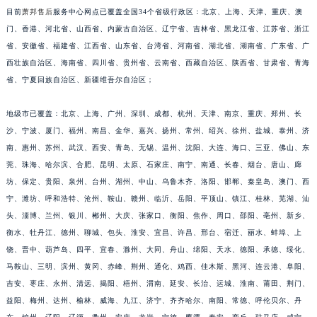
目前
萧邦售后
服务中心网点已覆盖全国34个省级行政区：北京、上海、天津、重庆、澳
安徽省池州市贵池区长江路萧邦售后服务中心（需提前预约）
门、香港、河北省、山西省、内蒙古自治区、辽宁省、吉林省、黑龙江省、江苏省、浙江
安徽省滁州市琅琊区南谯北路萧邦售后服务中心（需提前预约）
省、安徽省、福建省、江西省、山东省、台湾省、河南省、湖北省、湖南省、广东省、广
安徽省阜阳市颍州区颍州北路萧邦售后服务中心（需提前预约）
西壮族自治区、海南省、四川省、贵州省、云南省、西藏自治区、陕西省、甘肃省、青海
安徽省淮北市相山区淮海路萧邦售后服务中心（需提前预约）
省、宁夏回族自治区、新疆维吾尔自治区；
安徽省淮南市田家庵区国庆中路萧邦售后服务中心（需提前预约）
安徽省黄山市屯溪区黄山西路萧邦售后服务中心（需提前预约）
地级市已覆盖：北京、上海、广州、深圳、成都、杭州、天津、南京、重庆、郑州、长
沙、宁波、厦门、福州、南昌、金华、嘉兴、扬州、常州、绍兴、徐州、盐城、泰州、济
安徽省六安市金安区解放中路萧邦售后服务中心（需提前预约）
南、惠州、苏州、武汉、西安、青岛、无锡、温州、沈阳、大连、海口、三亚、佛山、东
安徽省马鞍山市雨山区湖南西路萧邦售后服务中心（需提前预约）
莞、珠海、哈尔滨、合肥、昆明、太原、石家庄、南宁、南通、长春、烟台、唐山、廊
安徽省宿州市埇桥区人民中路萧邦售后服务中心（需提前预约）
坊、保定、贵阳、泉州、台州、湖州、中山、乌鲁木齐、洛阳、邯郸、秦皇岛、澳门、西
安徽省铜陵市铜官区石城大道萧邦售后服务中心（需提前预约）
宁、潍坊、呼和浩特、沧州、鞍山、赣州、临沂、岳阳、平顶山、镇江、桂林、芜湖、汕
安徽省芜湖市镜湖区中山路步行街萧邦售后服务中心（需提前预约）
头、淄博、兰州、银川、郴州、大庆、张家口、衡阳、焦作、周口、邵阳、亳州、新乡、
安徽省宣城市宣州区叠嶂西路萧邦售后服务中心（需提前预约）
衡水、牡丹江、德州、聊城、包头、淮安、宜昌、许昌、邢台、宿迁、丽水、蚌埠、上
饶、晋中、葫芦岛、四平、宜春、滁州、大同、舟山、绵阳、天水、德阳、承德、绥化、
福建省龙岩市新罗区九一南路萧邦售后服务中心（需提前预约）
马鞍山、三明、滨州、黄冈、赤峰、荆州、通化、鸡西、佳木斯、黑河、连云港、阜阳、
福建省南平市建阳区人民西路萧邦售后服务中心（需提前预约）
吉安、枣庄、永州、清远、揭阳、梧州、渭南、延安、长治、运城、淮南、莆田、荆门、
福建省宁德市蕉城区天湖东路萧邦售后服务中心（需提前预约）
益阳、梅州、达州、榆林、威海、九江、济宁、齐齐哈尔、南阳、常德、呼伦贝尔、丹
福建省莆田市城厢区霞林街道荔华东大道萧邦售后服务中心（需提前预约）