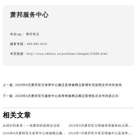
广西壮族自治区贺州市八步区城东街道灵峰南路萧邦售后服务中心（需提前预约）
萧邦服务中心
广西壮族自治区来宾市兴宾区桂中大道萧邦售后服务中心（需提前预约）
广西壮族自治区柳州市城中区中山中路萧邦售后服务中心（需提前预约）
广西壮族自治区钦州市钦南区金海湾东大街萧邦售后服务中心（需提前预约）
本文tag：
萧邦售后
广西壮族自治区梧州市万秀区龙湖镇高旺路萧邦售后服务中心（需提前预约）
服务专线：
400-885-0231
广西壮族自治区玉林市玉州区金玉路萧邦售后服务中心（需提前预约）
本页链接：
http://www.cdzbwx.cn/problems/chengdu/25688.html
海南省儋州市儋州市那大镇兰洋北路萧邦售后服务中心（需提前预约）
海南省东方市八所镇解放西路萧邦售后服务中心（需提前预约）
海南省琼海市嘉积镇东风路萧邦售后服务中心（需提前预约）
海南省三沙市西沙区西沙群岛永兴岛北京路萧邦售后服务中心（需提前预约）
上一篇:
2026年6月萧邦官方保养中心搬迁及维修网点新增补充说明文件对外发布
海南省三亚市吉阳区迎宾路萧邦售后服务中心（需提前预约）
下一篇:
2026年6月萧邦官方服务中心保养维修网点搬迁新增告示文件内容公示
海南省万宁市万城镇解放路萧邦售后服务中心（需提前预约）
海南省文昌市文城镇教育东路萧邦售后服务中心（需提前预约）
相关文章
海南省五指山市通什镇三月三大道萧邦售后服务中心（需提前预约）
从掉针到复原：一块萧邦的急救全过程
2026年8月萧邦官方维修保养服务站点调整补充定稿（迁址新增）发布
香港特别行政区尖沙咀区油尖旺区广东道萧邦售后服务中心（需提前预约）
2026年8月萧邦官方保养中心维修网点搬迁及新增补充确认终稿
2026年7月萧邦官方售后维修中心及保养点迁址新设补充一览表文件正式公开
香港特别行政区金钟区中西区金钟道萧邦售后服务中心（需提前预约）