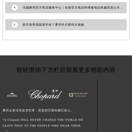
青海省海北藏族自治州海晏县将军路萧邦售后服务中心（需提前预约）
4
无锡萧邦官方售后服务中心｜全新官方电话和维修地址权威信息公示（2026年7月更新）
青海省海东市乐都区滨河路萧邦售后服务中心（需提前预约）
青海省海南藏族自治州共和县青海湖大街萧邦售后服务中心（需提前预约）
5
拆开表带就能查年份？萧邦年代密码大揭秘
青海省海西蒙古族藏族自治州德令哈市柴达木路萧邦售后服务中心（需提前预约）
青海省黄南藏族自治州同仁市德合隆路萧邦售后服务中心（需提前预约）
青海省西宁市城西区海湖新区西关大道萧邦售后服务中心（需提前预约）
青海省玉树藏族自治州结古镇胜利路萧邦售后服务中心（需提前预约）
陕西省安康市汉滨区金州路萧邦售后服务中心（需提前预约）
轻轻滑动下方栏目探索更多精彩内容
陕西省宝鸡市渭滨区经二路萧邦售后服务中心（需提前预约）
陕西省汉中市汉台区北大街萧邦售后服务中心（需提前预约）
陕西省商洛市商州区州城街萧邦售后服务中心（需提前预约）
陕西省铜川市王益区红旗街萧邦售后服务中心（需提前预约）
陕西省渭南市临渭区东风大街萧邦售后服务中心（需提前预约）
萧邦从来没有改变世界，而是把它留给戴它的人。
陕西省咸阳市秦都区沣西新城统一西路与白马河路交汇处萧邦售后服务中心（需提前预约）
“A Chopard WILL NEVER CHANGE THE WORLD.WE
陕西省延安市宝塔区中心街萧邦售后服务中心（需提前预约）
LEAVE THAT TO THE PEOPLE WHO WEAR THEM.
陕西省榆林市榆阳区长兴路萧邦售后服务中心（需提前预约）
...”