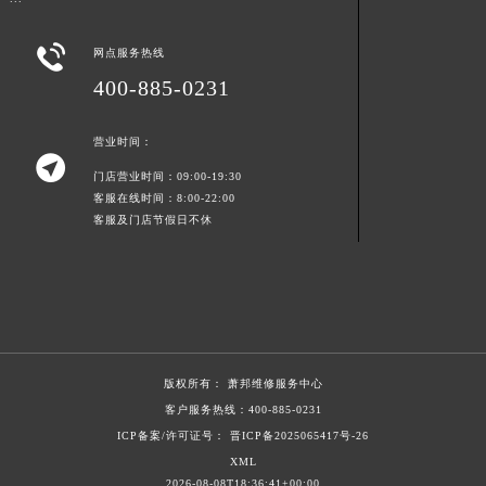
新疆维吾尔自治区阿克苏市东大街萧邦售后服务中心（需提前预约）

新疆维吾尔自治区阿拉尔市胜利大道萧邦售后服务中心（需提前预约）
网点服务热线
新疆维吾尔自治区阿拉山口市友好路萧邦售后服务中心（需提前预约）
400-885-0231
新疆维吾尔自治区阿勒泰市解放路萧邦售后服务中心（需提前预约）
营业时间：
新疆维吾尔自治区阿图什市光明路萧邦售后服务中心（需提前预约）

新疆维吾尔自治区白杨市军垦路萧邦售后服务中心（需提前预约）
门店营业时间：09:00-19:30
客服在线时间：8:00-22:00
新疆维吾尔自治区北屯市团结路萧邦售后服务中心（需提前预约）
客服及门店节假日不休
新疆维吾尔自治区博乐市博乐市北京路萧邦售后服务中心（需提前预约）
新疆维吾尔自治区昌吉市延安北路萧邦售后服务中心（需提前预约）
新疆维吾尔自治区阜康市博峰路萧邦售后服务中心（需提前预约）
新疆维吾尔自治区哈密市伊州区建国北路萧邦售后服务中心（需提前预约）
新疆维吾尔自治区和田市和田市北京西路萧邦售后服务中心（需提前预约）
版权所有：
萧邦维修服务中心
新疆维吾尔自治区胡杨河市胡杨河市胡杨路萧邦售后服务中心（需提前预约）
客户服务热线：
400-885-0231
新疆维吾尔自治区霍尔果斯市亚欧北路萧邦售后服务中心（需提前预约）
ICP备案/许可证号： 晋ICP备2025065417号-26
新疆维吾尔自治区喀什市解放北路萧邦售后服务中心（需提前预约）
XML
新疆维吾尔自治区可克达拉市幸福路萧邦售后服务中心（需提前预约）
2026-08-08T18:36:41+00:00