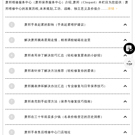
萧邦维修服务中心（萧邦保养服务中心）介绍,萧邦（Chopard）本栏目为您提供：萧
湖南省郴州市北湖区国庆北路萧邦售后服务中心（需提前预约）
邦维修中心的发展历程,未来规划,工坊、战略、独立意义及价值介......
详情 >
湖南省衡阳市雁峰区解放路萧邦售后服务中心（需提前预约）
湖南省怀化市鹤城区迎丰中路萧邦售后服务中心（需提前预约）
2
萧邦手表起雾的影响（手表起雾维护建议）
湖南省娄底市娄星区长青街萧邦售后服务中心（需提前预约）
湖南省邵阳市双清区东风路萧邦售后服务中心（需提前预约）
3
解决萧邦腕表星期走慢，精准调校秘籍在这里

湖南省湘潭市雨湖区莲城大道萧邦售后服务中心（需提前预约）
4
萧邦表耳掉了解决技巧汇总（轻松修复爱表的小妙招）
湖南省益阳市赫山区桃花仑路萧邦售后服务中心（需提前预约）

湖南省永州市冷水滩区永州大道与中兴路交叉口萧邦售后服务中心（需提前预约）
5
萧邦表针掉了解决方法推荐（轻松修复你的爱表）
湖南省岳阳市岳阳楼区东茅岭路萧邦售后服务中心（需提前预约）
湖南省张家界市永定区解放路萧邦售后服务中心（需提前预约）
6
萧邦腕表摔坏解决办法汇总（专业修复与日常保养技巧）
湖南省长沙市芙蓉区建湘路393号世茂环球金融中心写字楼10层1013室萧邦售后服务中心（需提前预约）
湖南省株洲市芦淞区建设南路萧邦售后服务中心（需提前预约）
7
萧邦表壳割手处理方法（保养与修复技巧指南）
甘肃省白银市白银区北京路萧邦售后服务中心（需提前预约）
甘肃省定西市安定区解放路萧邦售后服务中心（需提前预约）
8
萧邦在三十年前卖多少钱（名表价格变迁的历史洞察）
甘肃省敦煌市沙州镇阳关中路萧邦售后服务中心（需提前预约）
9
萧邦手表售后维修中心门店地址
甘肃省合作市人民街萧邦售后服务中心（需提前预约）