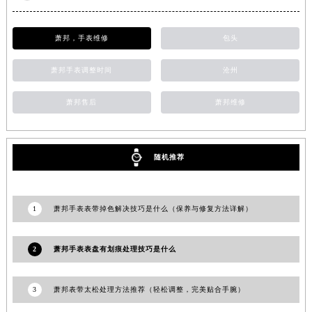
甘肃省嘉峪关市雄关区新华中路萧邦售后服务中心（需提前预约）
甘肃省金昌市金川区北京路萧邦售后服务中心（需提前预约）
萧邦，手表维修
包头
甘肃省酒泉市肃州区西大街萧邦售后服务中心（需提前预约）
萧邦手表调整时间
沧州
甘肃省临夏市城南街道团结路萧邦售后服务中心（需提前预约）
甘肃省陇南市武都区人民路萧邦售后服务中心（需提前预约）
萧邦售后
萧邦维修
甘肃省平凉市崆峒区西大街萧邦售后服务中心（需提前预约）
甘肃省庆阳市西峰区南大街萧邦售后服务中心（需提前预约）
甘肃省天水市秦州区民主路萧邦售后服务中心（需提前预约）
随机推荐
甘肃省武威市凉州区迎宾路萧邦售后服务中心（需提前预约）
甘肃省张掖市甘州区民乐北路萧邦售后服务中心（需提前预约）
宁夏回族自治区固原市原州区文化街萧邦售后服务中心（需提前预约）
1
萧邦手表表带掉色解决技巧是什么（保养与修复方法详解）
宁夏回族自治区石嘴山市大武口区贺兰山路萧邦售后服务中心（需提前预约）
宁夏回族自治区吴忠市利通区开元大道萧邦售后服务中心（需提前预约）
2
萧邦手表表盘有划痕处理技巧是什么
宁夏回族自治区银川市兴庆区新华东路97号新百中心C馆一层C1-18号商铺萧邦售后服务中心（需提前预约）
宁夏回族自治区中卫市沙坡头区鼓楼东街萧邦售后服务中心（需提前预约）
3
萧邦表带太松处理方法推荐（轻松调整，完美贴合手腕）
青海省果洛藏族自治州玛沁县团结路萧邦售后服务中心（需提前预约）