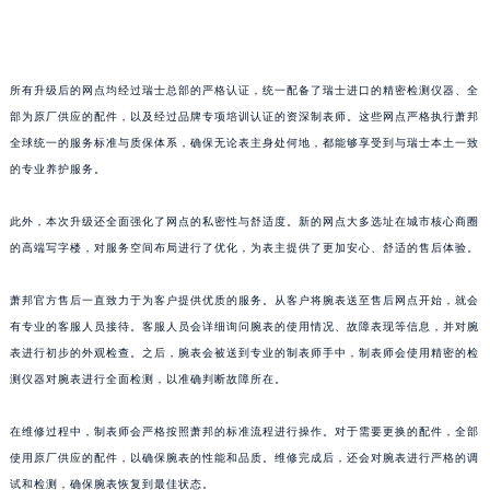
山东省潍坊市奎文区东风东街萧邦售后服务中心（需提前预约）
山东省枣庄市滕州市北辛路与善国路交叉口萧邦售后服务中心（需提前预约）
山东省淄博市张店区金晶大道萧邦售后服务中心（需提前预约）
所有升级后的网点均经过瑞士总部的严格认证，统一配备了瑞士进口的精密检测仪器、全
上海市黄浦区南京东路299号宏伊国际广场写字楼8层806室萧邦售后服务中心（需提前预约）
部为原厂供应的配件，以及经过品牌专项培训认证的资深制表师。这些网点严格执行萧邦
全球统一的服务标准与质保体系，确保无论表主身处何地，都能够享受到与瑞士本土一致
上海市徐汇区虹桥路3号港汇中心2座37层3705室萧邦售后服务中心（需提前预约）
的专业养护服务。
浙江省杭州市上城区钱江路1366号华润大厦A座5层503-5室萧邦售后服务中心（需提前预约）
浙江省湖州市吴兴区劳动路萧邦售后服务中心（需提前预约）
此外，本次升级还全面强化了网点的私密性与舒适度。新的网点大多选址在城市核心商圈
浙江省嘉兴市南湖区广益路705号嘉兴世界贸易中心A座13层1304室萧邦售后服务中心（需提前预约）
的高端写字楼，对服务空间布局进行了优化，为表主提供了更加安心、舒适的售后体验。
浙江省金华市金东区东市南街777号金华万达广场4号楼22楼2209室萧邦售后服务中心（需提前预约）
浙江省丽水市莲都区解放街萧邦售后服务中心（需提前预约）
萧邦官方售后一直致力于为客户提供优质的服务。从客户将腕表送至售后网点开始，就会
有专业的客服人员接待。客服人员会详细询问腕表的使用情况、故障表现等信息，并对腕
浙江省宁波市江北区大闸南路500号来福士广场办公楼20层2009室萧邦售后服务中心（需提前预约）
表进行初步的外观检查。之后，腕表会被送到专业的制表师手中，制表师会使用精密的检
浙江省衢州市柯城区上街萧邦售后服务中心（需提前预约）
测仪器对腕表进行全面检测，以准确判断故障所在。
浙江省绍兴市越城区胜利东路379号世茂天际中心写字楼8层805室萧邦售后服务中心（需提前预约）
浙江省舟山市定海区解放东路萧邦售后服务中心（需提前预约）
在维修过程中，制表师会严格按照萧邦的标准流程进行操作。对于需要更换的配件，全部
澳门特别行政区大堂区议事亭前地（新马路）萧邦售后服务中心（需提前预约）
使用原厂供应的配件，以确保腕表的性能和品质。维修完成后，还会对腕表进行严格的调
澳门特别行政区风顺堂区南湾大马路萧邦售后服务中心（需提前预约）
试和检测，确保腕表恢复到最佳状态。