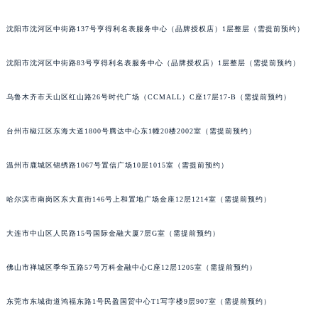
吉林省梅河口市新华街道梅河大街萧邦售后服务中心（需提前预约）
沈阳市沈河区中街路137号亨得利名表服务中心（品牌授权店）1层整层（需提前预约）
吉林省四平市铁东区紫气大路与南九经街交汇处萧邦售后服务中心（需提前预约）
吉林省松原市宁江区五环大街萧邦售后服务中心（需提前预约）
沈阳市沈河区中街路83号亨得利名表服务中心（品牌授权店）1层整层（需提前预约）
吉林省通化市东昌区环通乡江南大街萧邦售后服务中心（需提前预约）
吉林省延边市延吉市解放路萧邦售后服务中心（需提前预约）
乌鲁木齐市天山区红山路26号时代广场（CCMALL）C座17层17-B（需提前预约）
辽宁省鞍山市铁东区站前街萧邦售后服务中心（需提前预约）
台州市椒江区东海大道1800号腾达中心东1幢20楼2002室（需提前预约）
辽宁省本溪市平山区胜利路萧邦售后服务中心（需提前预约）
辽宁省朝阳市双塔区新华路萧邦售后服务中心（需提前预约）
温州市鹿城区锦绣路1067号置信广场10层1015室（需提前预约）
辽宁省丹东市振兴区七经街萧邦售后服务中心（需提前预约）
辽宁省抚顺市新抚区东一路萧邦售后服务中心（需提前预约）
哈尔滨市南岗区东大直街146号上和置地广场金座12层1214室（需提前预约）
辽宁省阜新市海州区解放大街萧邦售后服务中心（需提前预约）
辽宁省葫芦岛市连山区中央路萧邦售后服务中心（需提前预约）
大连市中山区人民路15号国际金融大厦7层G室（需提前预约）
辽宁省锦州市古塔区中央大街萧邦售后服务中心（需提前预约）
佛山市禅城区季华五路57号万科金融中心C座12层1205室（需提前预约）
辽宁省辽阳市白塔区新运大街萧邦售后服务中心（需提前预约）
辽宁省盘锦市兴隆台区石油大街萧邦售后服务中心（需提前预约）
东莞市东城街道鸿福东路1号民盈国贸中心T1写字楼9层907室（需提前预约）
辽宁省铁岭市银州区南马路萧邦售后服务中心（需提前预约）