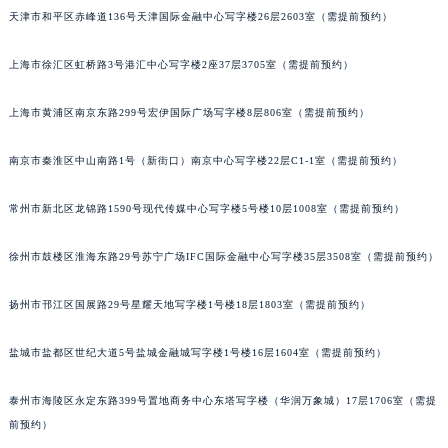
天津市和平区赤峰道136号天津国际金融中心写字楼26层2603室（需提前预约）
成都市锦江区人民东路6号SAC东原中心写字楼24层2406B室（需提前预约）
重庆市江北区观音桥步行街2号融恒时代广场写字楼9层902室（需提前预约）
上海市徐汇区虹桥路3号港汇中心写字楼2座37层3705室（需提前预约）
长沙市芙蓉区定王台街道建湘路393号世茂环球金融中心写字楼（芙蓉广场）10层13室（需提前预约）
郑州市二七区铭功路10号华润大厦写字楼29层2905室（需提前预约）
上海市黄浦区南京东路299号宏伊国际广场写字楼8层806室（需提前预约）
太原市迎泽区解放路15号亨得利名表服务中心（品牌授权店）3层整层（需提前预约）
沈阳市沈河区中街路137号亨得利名表服务中心（品牌授权店）1层整层（需提前预约）
南京市秦淮区中山南路1号（新街口）南京中心写字楼22层C1-1室（需提前预约）
沈阳市沈河区中街路83号亨得利名表服务中心（品牌授权店）1层整层（需提前预约）
常州市新北区龙锦路1590号现代传媒中心写字楼5号楼10层1008室（需提前预约）
乌鲁木齐市天山区红山路26号时代广场（CCMALL）C座17层17-B（需提前预约）
温州市鹿城区锦绣路1067号置信广场10层1015室（需提前预约）
徐州市鼓楼区淮海东路29号苏宁广场IFC国际金融中心写字楼35层3508室（需提前预约）
哈尔滨市道里区友谊西路600号富力中心T2座写字楼29层03室（需提前预约）
大连市中山区人民路15号国际金融大厦7层G室（需提前预约）
扬州市邗江区国展路29号星耀天地写字楼1号楼18层1803室（需提前预约）
佛山市禅城区季华五路57号万科金融中心C座12层1205室（需提前预约）
盐城市盐都区世纪大道5号盐城金融城写字楼1号楼16层1604室（需提前预约）
东莞市东城街道鸿福东路1号民盈国贸中心T1写字楼9层907室（需提前预约）
无锡市梁溪区人民中路139号恒隆广场写字楼1座11层1104室（需提前预约）
泰州市海陵区永定东路399号置地商务中心东塔写字楼（华润万象城）17层1706室（需提
南通市崇川区工农路57号圆融广场写字楼16层1603室（需提前预约）
前预约）
苏州市苏州工业园区星港街199号苏州中心办公楼C座22层08室（需提前预约）