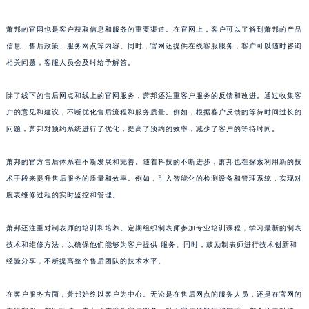
澳门特别行政区花地玛堂区关闸广场萧邦售后服务中心（需提前预约）
萧邦的官网也是客户获取信息和服务的重要渠道。在官网上，客户可以了解到萧邦的产品
澳门特别行政区花王堂区大三巴商圈萧邦售后服务中心（需提前预约）
信息、售后政策、服务网点等内容。同时，官网还提供在线客服服务，客户可以随时咨询
澳门特别行政区嘉模堂区官也街萧邦售后服务中心（需提前预约）
相关问题，客服人员会及时给予解答。
澳门省路氹城市金光大道萧邦售后服务中心（需提前预约）
澳门特别行政区望德堂区塔石广场萧邦售后服务中心（需提前预约）
除了线下的售后网点和线上的官网服务，萧邦还注重客户服务的反馈和改进。通过收集客
福建省福州市鼓楼区五四路128-1号恒力城写字楼15层03室萧邦售后服务中心（需提前预约）
户的意见和建议，不断优化售后流程和服务质量。例如，根据客户反馈的等待时间过长的
问题，萧邦对预约系统进行了优化，提高了预约的效率，减少了客户的等待时间。
福建省厦门市思明区湖滨东路95号万象城华润大厦B座11层1104室萧邦售后服务中心（需提前预约）
广东省潮州市潮安区新风路与潮汕路交汇处萧邦售后服务中心（需提前预约）
萧邦的官方售后体系在不断发展和完善。随着科技的不断进步，萧邦也在探索利用新的技
广东省广州市天河区天河路230号万菱汇国际中心A塔7层704室萧邦售后服务中心（需提前预约）
术手段来提升售后服务的质量和效率。例如，引入智能化的检测设备和管理系统，实现对
广东省广州市越秀区环市东路371-375号世界贸易中心大厦南塔15层1507室萧邦售后服务中心（需提前预约）
腕表维修过程的实时监控和管理。
广东省河源市源城区越王大道萧邦售后服务中心（需提前预约）
广东省惠州市惠城区江北文昌一路7号华贸大厦1座30层3005室萧邦售后服务中心（需提前预约）
萧邦还注重对制表师的培训和培养。定期组织制表师参加专业培训课程，学习最新的制表
技术和维修方法，以确保他们能够为客户提供 服务。同时，鼓励制表师进行技术创新和
广东省江门市蓬江区广场西路萧邦售后服务中心（需提前预约）
经验分享，不断提高整个售后团队的技术水平。
广东省揭阳市榕城进贤门步行街萧邦售后服务中心（需提前预约）
广东省茂名市电白区水东街道迎宾大道萧邦售后服务中心（需提前预约）
在客户服务方面，萧邦始终以客户为中心。无论是在售后网点的服务人员，还是在官网的
广东省梅州市梅江区金燕大道萧邦售后服务中心（需提前预约）