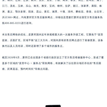
东、锦州、辽阳、辽源、衢州、安庆、龙岩、宁德、鹰潭、泰安、商丘、驻马店、咸宁、
福建省三明市三元区东乾二路萧邦售后服务中心（需提前预约）
江门、茂名、玉林、乐山、南充、雅安、宝鸡、柳州、拉萨、丽江、张家界、襄阳、株
福建省漳州市龙文区步港路萧邦售后服务中心（需提前预约）
洲、遵义、鄂尔多斯、阳泉、昆山、黄石、湘潭、十堰、漳州、攀枝花、香港、台北等，
共计360+网点，均有萧邦官方售后服务网点，详细信息需拨打萧邦全国官方售后服务热
江苏省常州市新北区龙锦路1590号现代传媒中心5号楼10层1008室萧邦售后服务中心（需提前预约）
线400-885-0231进行咨询。
江苏省淮安市清江浦区淮海北路萧邦售后服务中心（需提前预约）
江苏省连云港市海州区通灌北路萧邦售后服务中心（需提前预约）
本次售后网络的优化，是萧邦国内近年来规模最大的一次服务升级工程。它聚焦于“直营
江苏省南京市秦淮区中山南路1号南京中心22层22-C1-C3室萧邦售后服务中心（需提前预约）
提效、店面扩充、区域平衡”这三大方向，对国内原有的售后网点进行了装修更新、设备
江苏省宿迁市宿城区西湖路萧邦售后服务中心（需提前预约）
换代以及人员培训，同时还新增了多个城市的服务点。
江苏省泰州市海陵区永定东路399号置地商务中心东塔（华润万象城）17层1706室萧邦售后服务中心（需提前预约）
截至2026年6月，萧邦已在全国多个省级行政区设立了官方售后维修服务中心，形成了覆
江苏省徐州市鼓楼区淮海东路29号苏宁广场IFC国际金融中心35层3508室萧邦售后服务中心（需提前预约）
盖多个区域的“直营中心 + 服务点”双轨网络，有效解决了以往部分地区存在的“售后困
江苏省盐城市盐都区世纪大道5号盐城金融城写字楼1号楼16层1604室萧邦售后服务中心（需提前预约）
难、距离遥远、预约时间长”等痛点问题。
江苏省扬州市邗江区国展路29号星耀天地写字楼1号楼18层1803室萧邦售后服务中心（需提前预约）
江苏省镇江市京口区中山东路萧邦售后服务中心（需提前预约）
江西省抚州市临川区赣东大道萧邦售后服务中心（需提前预约）
江西省赣州市章贡区文清路萧邦售后服务中心（需提前预约）
江西省吉安市吉州区井冈山大道萧邦售后服务中心（需提前预约）
江西省景德镇市珠山区珠山中路萧邦售后服务中心（需提前预约）