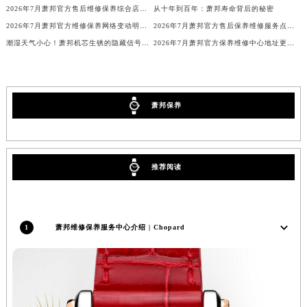
2026年7月萧邦官方售后维修保养综合店迁址与新开补充最终汇总
从十年到百年：萧邦寿命背后的秘密
香港特别行政区九龙区油尖旺区弥敦道萧邦售后服务中心（需提前预约）
2026年7月萧邦官方维修保养网络变动明细（含搬迁及新设）
2026年7月萧邦官方售后保养维修服务点迁址与新增网点
香港特别行政区铜锣湾区湾仔区轩尼诗道萧邦售后服务中心（需提前预约）
潮湿天气小心！萧邦机芯生锈的隐藏信号你注意到了吗？
2026年7月萧邦官方保养维修中心地址更新及新开站点补充汇总文件对外发布
河南省安阳市文峰区解放大道萧邦售后服务中心（需提前预约）
河南省鹤壁市淇滨区九州路萧邦售后服务中心（需提前预约）
河南省济源市沁园街道济水大道萧邦售后服务中心（需提前预约）
萧邦保养
河南省焦作市解放区解放路萧邦售后服务中心（需提前预约）
河南省开封市鼓楼区中山路萧邦售后服务中心（需提前预约）
河南省洛阳市西工区中州中路与解放路交叉口萧邦售后服务中心（需提前预约）
河南省漯河市源汇区交通路萧邦售后服务中心（需提前预约）
推荐阅读
河南省南阳市宛城区范蠡东路与南都路交叉口萧邦售后服务中心（需提前预约）
河南省平顶山市卫东区建设路萧邦售后服务中心（需提前预约）
河南省濮阳市大华龙区开州路绿城路交叉口萧邦售后服务中心（需提前预约）
1
萧邦维修保养服务中心介绍 | Chopard
河南省三门峡市湖滨区和平路萧邦售后服务中心（需提前预约）
河南省商丘市梁园区神火大道萧邦售后服务中心（需提前预约）
河南省新乡市红旗区人民路萧邦售后服务中心（需提前预约）
河南省信阳市浉河区东方红大道萧邦售后服务中心（需提前预约）