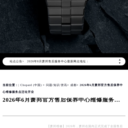
2026年8月萧邦中国区售后服务网络优化升级公告
2026年8月萧邦全国官方售后客户服务热线：400-885-0231
萧邦官方全国统一服务热线400-885-0231，服务覆盖中国大陆、香港、澳门、台湾全部区域（非大陆需加拨“+86”）
▲
站点公告>
2026年8月萧邦售后服务中心最新网点地址：
▼
北京市朝阳区建国门外大街甲6号华熙国际中心写字楼D座11层1102室（北京总部）（需提前预约）
北京市东城区东长安街1号东方广场写字楼W3座6层602室（需提前预约）
当前位置：
| Chopard (中国)
>
问题/知识/资讯
>
成都
> 2026年6月萧邦官方售后保养中
天津市和平区赤峰道136号天津国际金融中心写字楼26层2603室（需提前预约）
心维修服务点迁址开业
上海市徐汇区虹桥路3号港汇中心写字楼2座37层3705室（需提前预约）
2026年6月萧邦官方售后保养中心维修服务点迁址开业
上海市黄浦区南京东路299号宏伊国际广场写字楼8层806室（需提前预约）
南京市秦淮区中山南路1号（新街口）南京中心写字楼22层C1-1室（需提前预约）
常州市新北区龙锦路1590号现代传媒中心写字楼5号楼10层1008室（需提前预约）
徐州市鼓楼区淮海东路29号苏宁广场IFC国际金融中心写字楼35层3508室（需提前预约）
【萧邦维修】2026年，萧邦在国内正式完成了全国售后