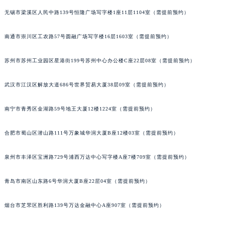
辽宁省营口市站前区市府路与渤海大街交叉口萧邦售后服务中心（需提前预约）
无锡市梁溪区人民中路139号恒隆广场写字楼1座11层1104室（需提前预约）
辽宁省沈阳市沈河区中街路137号亨得利名表维修授权店1楼萧邦售后服务中心（需提前预约）
南通市崇川区工农路57号圆融广场写字楼16层1603室（需提前预约）
辽宁省沈阳市沈河区中街路83号亨得利名表维修授权店1楼萧邦售后服务中心（需提前预约）
北京市朝阳区建国门外大街甲6号华熙国际中心D座11层1102室萧邦售后服务中心（北京总部）（需提前预约）
苏州市苏州工业园区星港街199号苏州中心办公楼C座22层08室（需提前预约）
北京市东城区东长安街1号王府井东方广场W3座6层602室萧邦售后服务中心（需提前预约）
河北省保定市竞秀区朝阳北大街北国先天下萧邦售后服务中心（需提前预约）
武汉市江汉区解放大道686号世界贸易大厦38层09室（需提前预约）
内蒙古自治区阿拉善盟市左旗土尔扈特大街萧邦售后服务中心（需提前预约）
内蒙古自治区巴彦淖尔市临河区新华街萧邦售后服务中心（需提前预约）
南宁市青秀区金湖路59号地王大厦12楼1224室（需提前预约）
内蒙古自治区包头市青山区幸福路甲3号王府井百货名表维修萧邦售后服务中心（需提前预约）
合肥市蜀山区潜山路111号万象城华润大厦B座12楼03室（需提前预约）
内蒙古自治区赤峰市红山区哈达街萧邦售后服务中心（需提前预约）
内蒙古自治区鄂尔多斯市东胜区伊金霍洛街萧邦售后服务中心（需提前预约）
泉州市丰泽区宝洲路729号浦西万达中心写字楼A座7楼709室（需提前预约）
内蒙古自治区呼伦贝尔市海拉尔区中央街萧邦售后服务中心（需提前预约）
内蒙古自治区通辽市科尔沁区明仁大街萧邦售后服务中心（需提前预约）
青岛市南区山东路6号华润大厦B座22层04室（需提前预约）
内蒙古自治区乌海市海勃湾区人民南路萧邦售后服务中心（需提前预约）
烟台市芝罘区胜利路139号万达金融中心A座907室（需提前预约）
内蒙古自治区乌兰察布市集宁区恩和大街萧邦售后服务中心（需提前预约）
内蒙古自治区锡林郭勒盟市锡林浩特市光明街与额尔敦路交叉口萧邦售后服务中心（需提前预约）