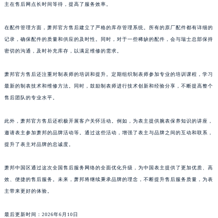
主在售后网点长时间等待，提高了服务效率。
广东省广州市天河区天河路230号万菱汇国际中心A塔7层704室萧邦售后服务中心（需提前预约）
广东省广州市越秀区环市东路371-375号世界贸易中心大厦南塔15层1507室萧邦售后服务中心（需提前预约）
在配件管理方面，萧邦官方售后建立了严格的库存管理系统。所有的原厂配件都有详细的
广东省河源市源城区越王大道萧邦售后服务中心（需提前预约）
记录，确保配件的质量和供应的及时性。同时，对于一些稀缺的配件，会与瑞士总部保持
广东省惠州市惠城区江北文昌一路7号华贸大厦1座30层3005室萧邦售后服务中心（需提前预约）
密切的沟通，及时补充库存，以满足维修的需求。
广东省江门市蓬江区广场西路萧邦售后服务中心（需提前预约）
萧邦官方售后还注重对制表师的培训和提升。定期组织制表师参加专业的培训课程，学习
广东省揭阳市榕城进贤门步行街萧邦售后服务中心（需提前预约）
最新的制表技术和维修方法。同时，鼓励制表师进行技术创新和经验分享，不断提高整个
广东省茂名市电白区水东街道迎宾大道萧邦售后服务中心（需提前预约）
售后团队的专业水平。
广东省梅州市梅江区金燕大道萧邦售后服务中心（需提前预约）
广东省清远市清城区湖西路萧邦售后服务中心（需提前预约）
此外，萧邦官方售后还积极开展客户关怀活动。例如，为表主提供腕表保养知识的讲座，
广东省汕头市龙湖区长平路萧邦售后服务中心（需提前预约）
邀请表主参加萧邦的品牌活动等。通过这些活动，增强了表主与品牌之间的互动和联系，
提升了表主对品牌的忠诚度。
广东省汕尾市城区香洲街道园林社区翠园街萧邦售后服务中心（需提前预约）
广东省韶关市武江区芙蓉新区与老城中心交汇处萧邦售后服务中心（需提前预约）
萧邦中国区通过这次全国售后服务网络的全面优化升级，为中国表主提供了更加优质、高
广东省深圳市罗湖区深南东路5001号华润大厦17层1701室萧邦售后服务中心（需提前预约）
效、便捷的售后服务。未来，萧邦将继续秉承品牌的理念，不断提升售后服务质量，为表
广东省阳江市江城区东风一路萧邦售后服务中心（需提前预约）
主带来更好的体验。
广东省云浮市云城区金山路萧邦售后服务中心（需提前预约）
广东省湛江市赤坎区观海北路萧邦售后服务中心（需提前预约）
最后更新时间：2026年6月10日