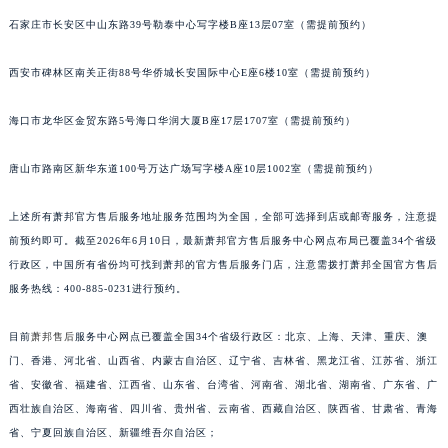
安徽省宿州市埇桥区人民中路萧邦售后服务中心（需提前预约）
石家庄市长安区中山东路39号勒泰中心写字楼B座13层07室（需提前预约）
安徽省铜陵市铜官区石城大道萧邦售后服务中心（需提前预约）
西安市碑林区南关正街88号华侨城长安国际中心E座6楼10室（需提前预约）
安徽省芜湖市镜湖区中山路步行街萧邦售后服务中心（需提前预约）
安徽省宣城市宣州区叠嶂西路萧邦售后服务中心（需提前预约）
海口市龙华区金贸东路5号海口华润大厦B座17层1707室（需提前预约）
福建省龙岩市新罗区九一南路萧邦售后服务中心（需提前预约）
福建省南平市建阳区人民西路萧邦售后服务中心（需提前预约）
唐山市路南区新华东道100号万达广场写字楼A座10层1002室（需提前预约）
福建省宁德市蕉城区天湖东路萧邦售后服务中心（需提前预约）
福建省莆田市城厢区霞林街道荔华东大道萧邦售后服务中心（需提前预约）
上述所有萧邦官方售后服务地址服务范围均为全国，全部可选择到店或邮寄服务，注意提
前预约即可。截至2026年6月10日，最新萧邦官方售后服务中心网点布局已覆盖34个省级
福建省三明市三元区东乾二路萧邦售后服务中心（需提前预约）
行政区，中国所有省份均可找到萧邦的官方售后服务门店，注意需拨打萧邦全国官方售后
福建省漳州市龙文区步港路萧邦售后服务中心（需提前预约）
服务热线：400-885-0231进行预约。
江苏省常州市新北区龙锦路1590号现代传媒中心5号楼10层1008室萧邦售后服务中心（需提前预约）
江苏省淮安市清江浦区淮海北路萧邦售后服务中心（需提前预约）
目前
萧邦售后
服务中心网点已覆盖全国34个省级行政区：北京、上海、天津、重庆、澳
江苏省连云港市海州区通灌北路萧邦售后服务中心（需提前预约）
门、香港、河北省、山西省、内蒙古自治区、辽宁省、吉林省、黑龙江省、江苏省、浙江
江苏省南京市秦淮区中山南路1号南京中心22层22-C1-C3室萧邦售后服务中心（需提前预约）
省、安徽省、福建省、江西省、山东省、台湾省、河南省、湖北省、湖南省、广东省、广
西壮族自治区、海南省、四川省、贵州省、云南省、西藏自治区、陕西省、甘肃省、青海
江苏省宿迁市宿城区西湖路萧邦售后服务中心（需提前预约）
省、宁夏回族自治区、新疆维吾尔自治区；
江苏省泰州市海陵区永定东路399号置地商务中心东塔（华润万象城）17层1706室萧邦售后服务中心（需提前预约）