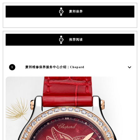
河南省漯河市源汇区交通路萧邦售后服务中心（需提前预约）
萧邦保养
河南省南阳市宛城区范蠡东路与南都路交叉口萧邦售后服务中心（需提前预约）
河南省平顶山市卫东区建设路萧邦售后服务中心（需提前预约）
河南省濮阳市大华龙区开州路绿城路交叉口萧邦售后服务中心（需提前预约）
推荐阅读
河南省三门峡市湖滨区和平路萧邦售后服务中心（需提前预约）
河南省商丘市梁园区神火大道萧邦售后服务中心（需提前预约）
河南省新乡市红旗区人民路萧邦售后服务中心（需提前预约）
1
萧邦维修保养服务中心介绍 | Chopard
河南省信阳市浉河区东方红大道萧邦售后服务中心（需提前预约）
河南省许昌市魏都区建安大道与八龙路交叉口萧邦售后服务中心（需提前预约）
河南省郑州市二七区民主路10号华润大厦29层2905室萧邦售后服务中心（需提前预约）
河南省周口市川汇区七一路萧邦售后服务中心（需提前预约）
河南省驻马店市驿城区乐山大道与置地大道交叉口萧邦售后服务中心（需提前预约）
湖北省鄂州市鄂城区文星大道萧邦售后服务中心（需提前预约）
湖北省黄冈市黄州区赤壁大道萧邦售后服务中心（需提前预约）
湖北省黄石市黄石港区武汉路萧邦售后服务中心（需提前预约）
湖北省荆门市东宝中天街步行街萧邦售后服务中心（需提前预约）