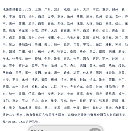
江苏省徐州市鼓楼区淮海东路29号苏宁广场IFC国际金融中心35层3508室萧邦售后服务中心（需提前预约）
地级市已覆盖：北京、上海、广州、深圳、成都、杭州、天津、南京、重庆、郑州、长
江苏省盐城市盐都区世纪大道5号盐城金融城写字楼1号楼16层1604室萧邦售后服务中心（需提前预约）
沙、宁波、厦门、福州、南昌、金华、嘉兴、扬州、常州、绍兴、徐州、盐城、泰州、济
江苏省扬州市邗江区国展路29号星耀天地写字楼1号楼18层1803室萧邦售后服务中心（需提前预约）
南、惠州、苏州、武汉、西安、青岛、无锡、温州、沈阳、大连、海口、三亚、佛山、东
江苏省镇江市京口区中山东路萧邦售后服务中心（需提前预约）
莞、珠海、哈尔滨、合肥、昆明、太原、石家庄、南宁、南通、长春、烟台、唐山、廊
坊、保定、贵阳、泉州、台州、湖州、中山、乌鲁木齐、洛阳、邯郸、秦皇岛、澳门、西
江西省抚州市临川区赣东大道萧邦售后服务中心（需提前预约）
宁、潍坊、呼和浩特、沧州、鞍山、赣州、临沂、岳阳、平顶山、镇江、桂林、芜湖、汕
江西省赣州市章贡区文清路萧邦售后服务中心（需提前预约）
头、淄博、兰州、银川、郴州、大庆、张家口、衡阳、焦作、周口、邵阳、亳州、新乡、
江西省吉安市吉州区井冈山大道萧邦售后服务中心（需提前预约）
衡水、牡丹江、德州、聊城、包头、淮安、宜昌、许昌、邢台、宿迁、丽水、蚌埠、上
江西省景德镇市珠山区珠山中路萧邦售后服务中心（需提前预约）
饶、晋中、葫芦岛、四平、宜春、滁州、大同、舟山、绵阳、天水、德阳、承德、绥化、
江西省九江市浔阳区浔阳路萧邦售后服务中心（需提前预约）
马鞍山、三明、滨州、黄冈、赤峰、荆州、通化、鸡西、佳木斯、黑河、连云港、阜阳、
江西省南昌市红谷滩新区红谷中大道998号绿地双子塔（中央广场）A1座办公楼14层1407室萧邦售后服务中心（需提前预约）
吉安、枣庄、永州、清远、揭阳、梧州、渭南、延安、长治、运城、淮南、莆田、荆门、
益阳、梅州、达州、榆林、威海、九江、济宁、齐齐哈尔、南阳、常德、呼伦贝尔、丹
江西省萍乡市安源区萍安北大道与康庄路交叉口萧邦售后服务中心（需提前预约）
东、锦州、辽阳、辽源、衢州、安庆、龙岩、宁德、鹰潭、泰安、商丘、驻马店、咸宁、
江西省上饶市信州区滨江西路萧邦售后服务中心（需提前预约）
江门、茂名、玉林、乐山、南充、雅安、宝鸡、柳州、拉萨、丽江、张家界、襄阳、株
江西省新余市渝水区北湖西路萧邦售后服务中心（需提前预约）
洲、遵义、鄂尔多斯、阳泉、昆山、黄石、湘潭、十堰、漳州、攀枝花、香港、台北等，
江西省宜春市袁州区中山中路萧邦售后服务中心（需提前预约）
共计360+网点，均有萧邦官方售后服务网点，详细信息需拨打萧邦全国官方售后服务热
江西省鹰潭市月湖区胜利东路萧邦售后服务中心（需提前预约）
线400-885-0231进行咨询。
山东省德州市德城区东风中路萧邦售后服务中心（需提前预约）