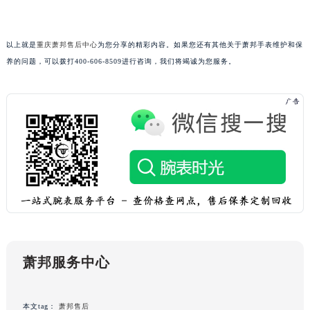
广东省肇庆市端州区信安大道与砚都大道交汇处萧邦售后服务中心（需提前预约）
广西壮族自治区百色市右江区中山二路萧邦售后服务中心（需提前预约）
以上就是
重庆萧邦售后中心
为您分享的精彩内容。如果您还有其他关于萧邦手表维护和保
广西壮族自治区北海市海城区北京路萧邦售后服务中心（需提前预约）
养的问题，可以拨打400-606-8509进行咨询，我们将竭诚为您服务。
广西壮族自治区崇左市江州区石景林街道友谊大道与丽川路交汇处萧邦售后服务中心（需提前预约）
广西壮族自治区防城港市港口区金花茶大道萧邦售后服务中心（需提前预约）
广西壮族自治区贵港市港北区港城街道布山大道与仙衣路交叉口萧邦售后服务中心（需提前预约）
广西壮族自治区桂林市秀峰区红岭路萧邦售后服务中心（需提前预约）
广西壮族自治区河池市金城江区金城江街道朝阳路萧邦售后服务中心（需提前预约）
广西壮族自治区贺州市八步区城东街道灵峰南路萧邦售后服务中心（需提前预约）
广西壮族自治区来宾市兴宾区桂中大道萧邦售后服务中心（需提前预约）
广西壮族自治区柳州市城中区中山中路萧邦售后服务中心（需提前预约）
广西壮族自治区钦州市钦南区金海湾东大街萧邦售后服务中心（需提前预约）
广西壮族自治区梧州市万秀区龙湖镇高旺路萧邦售后服务中心（需提前预约）
萧邦服务中心
广西壮族自治区玉林市玉州区金玉路萧邦售后服务中心（需提前预约）
海南省儋州市儋州市那大镇兰洋北路萧邦售后服务中心（需提前预约）
海南省东方市八所镇解放西路萧邦售后服务中心（需提前预约）
本文tag：
萧邦售后