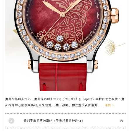
湖北省荆州市荆州区荆中路萧邦售后服务中心（需提前预约）
湖北省十堰市茅箭区人民北路萧邦售后服务中心（需提前预约）
湖北省随州市曾都区青年路萧邦售后服务中心（需提前预约）
湖北省咸宁市咸安区长安大道萧邦售后服务中心（需提前预约）
湖北省襄阳市樊城区长虹路与人民路交叉口萧邦售后服务中心（需提前预约）
湖北省孝感市孝南区复兴大道萧邦售后服务中心（需提前预约）
湖北省宜昌市西陵区夷陵大道与港窑路萧邦售后服务中心（需提前预约）
湖南省常德市武陵区人民路萧邦售后服务中心（需提前预约）
湖南省郴州市北湖区国庆北路萧邦售后服务中心（需提前预约）
湖南省衡阳市雁峰区解放路萧邦售后服务中心（需提前预约）
湖南省怀化市鹤城区迎丰中路萧邦售后服务中心（需提前预约）
湖南省娄底市娄星区长青街萧邦售后服务中心（需提前预约）
萧邦维修服务中心（萧邦保养服务中心）介绍,萧邦（Chopard）本栏目为您提供：萧
湖南省邵阳市双清区东风路萧邦售后服务中心（需提前预约）
邦维修中心的发展历程,未来规划,工坊、战略、独立意义及价值介......
详情 >
湖南省湘潭市雨湖区莲城大道萧邦售后服务中心（需提前预约）
湖南省益阳市赫山区桃花仑路萧邦售后服务中心（需提前预约）
2
萧邦手表起雾的影响（手表起雾维护建议）
湖南省永州市冷水滩区永州大道与中兴路交叉口萧邦售后服务中心（需提前预约）