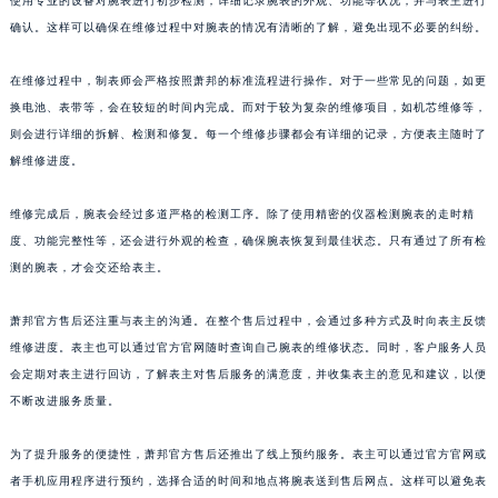
使用专业的设备对腕表进行初步检测，详细记录腕表的外观、功能等状况，并与表主进行
浙江省金华市金东区东市南街777号金华万达广场4号楼22楼2209室萧邦售后服务中心（需提前预约）
确认。这样可以确保在维修过程中对腕表的情况有清晰的了解，避免出现不必要的纠纷。
浙江省丽水市莲都区解放街萧邦售后服务中心（需提前预约）
在维修过程中，制表师会严格按照萧邦的标准流程进行操作。对于一些常见的问题，如更
浙江省宁波市江北区大闸南路500号来福士广场办公楼20层2009室萧邦售后服务中心（需提前预约）
换电池、表带等，会在较短的时间内完成。而对于较为复杂的维修项目，如机芯维修等，
浙江省衢州市柯城区上街萧邦售后服务中心（需提前预约）
则会进行详细的拆解、检测和修复。每一个维修步骤都会有详细的记录，方便表主随时了
浙江省绍兴市越城区胜利东路379号世茂天际中心写字楼8层805室萧邦售后服务中心（需提前预约）
解维修进度。
浙江省舟山市定海区解放东路萧邦售后服务中心（需提前预约）
澳门特别行政区大堂区议事亭前地（新马路）萧邦售后服务中心（需提前预约）
维修完成后，腕表会经过多道严格的检测工序。除了使用精密的仪器检测腕表的走时精
澳门特别行政区风顺堂区南湾大马路萧邦售后服务中心（需提前预约）
度、功能完整性等，还会进行外观的检查，确保腕表恢复到最佳状态。只有通过了所有检
测的腕表，才会交还给表主。
澳门特别行政区花地玛堂区关闸广场萧邦售后服务中心（需提前预约）
澳门特别行政区花王堂区大三巴商圈萧邦售后服务中心（需提前预约）
萧邦官方售后还注重与表主的沟通。在整个售后过程中，会通过多种方式及时向表主反馈
澳门特别行政区嘉模堂区官也街萧邦售后服务中心（需提前预约）
维修进度。表主也可以通过官方官网随时查询自己腕表的维修状态。同时，客户服务人员
澳门省路氹城市金光大道萧邦售后服务中心（需提前预约）
会定期对表主进行回访，了解表主对售后服务的满意度，并收集表主的意见和建议，以便
澳门特别行政区望德堂区塔石广场萧邦售后服务中心（需提前预约）
不断改进服务质量。
福建省福州市鼓楼区五四路128-1号恒力城写字楼15层03室萧邦售后服务中心（需提前预约）
为了提升服务的便捷性，萧邦官方售后还推出了线上预约服务。表主可以通过官方官网或
福建省厦门市思明区湖滨东路95号万象城华润大厦B座11层1104室萧邦售后服务中心（需提前预约）
者手机应用程序进行预约，选择合适的时间和地点将腕表送到售后网点。这样可以避免表
广东省潮州市潮安区新风路与潮汕路交汇处萧邦售后服务中心（需提前预约）