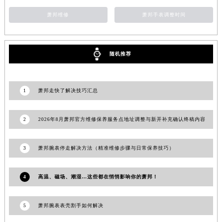
甘肃省武威市凉州区迎宾路萧邦售后服务中心（需提前预约）
萧邦维修
萧邦手表调整时间
甘肃省张掖市甘州区民乐北路萧邦售后服务中心（需提前预约）
宁夏回族自治区固原市原州区文化街萧邦售后服务中心（需提前预约）
宁夏回族自治区石嘴山市大武口区贺兰山路萧邦售后服务中心（需提前预约）
随机推荐
宁夏回族自治区吴忠市利通区开元大道萧邦售后服务中心（需提前预约）
宁夏回族自治区银川市兴庆区新华东路97号新百中心C馆一层C1-18号商铺萧邦售后服务中心（需提前预约）
1
萧邦走快了解决技巧汇总
宁夏回族自治区中卫市沙坡头区鼓楼东街萧邦售后服务中心（需提前预约）
青海省果洛藏族自治州玛沁县团结路萧邦售后服务中心（需提前预约）
2
2026年8月萧邦官方维修保养服务点地址调整与新开补充确认终稿内容
青海省海北藏族自治州海晏县将军路萧邦售后服务中心（需提前预约）
青海省海东市乐都区滨河路萧邦售后服务中心（需提前预约）
3
萧邦腕表停走解决方法（精准维修步骤与日常保养技巧）
青海省海南藏族自治州共和县青海湖大街萧邦售后服务中心（需提前预约）
青海省海西蒙古族藏族自治州德令哈市柴达木路萧邦售后服务中心（需提前预约）
青海省黄南藏族自治州同仁市德合隆路萧邦售后服务中心（需提前预约）
4
高温、磁场、潮湿…这些都在悄悄影响你的萧邦！
青海省西宁市城西区海湖新区西关大道萧邦售后服务中心（需提前预约）
青海省玉树藏族自治州结古镇胜利路萧邦售后服务中心（需提前预约）
5
萧邦腕表表壳割手如何解决
陕西省安康市汉滨区金州路萧邦售后服务中心（需提前预约）