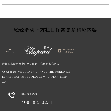
陕西省宝鸡市渭滨区经二路萧邦售后服务中心（需提前预约）
陕西省汉中市汉台区北大街萧邦售后服务中心（需提前预约）
陕西省商洛市商州区州城街萧邦售后服务中心（需提前预约）
陕西省铜川市王益区红旗街萧邦售后服务中心（需提前预约）
轻轻滑动下方栏目探索更多精彩内容
陕西省渭南市临渭区东风大街萧邦售后服务中心（需提前预约）
陕西省咸阳市秦都区沣西新城统一西路与白马河路交汇处萧邦售后服务中心（需提前预约）
陕西省延安市宝塔区中心街萧邦售后服务中心（需提前预约）
陕西省榆林市榆阳区长兴路萧邦售后服务中心（需提前预约）
新疆维吾尔自治区阿克苏市东大街萧邦售后服务中心（需提前预约）
萧邦从来没有改变世界，而是把它留给戴它的人。
新疆维吾尔自治区阿拉尔市胜利大道萧邦售后服务中心（需提前预约）
“A Chopard WILL NEVER CHANGE THE WORLD.WE
新疆维吾尔自治区阿拉山口市友好路萧邦售后服务中心（需提前预约）
LEAVE THAT TO THE PEOPLE WHO WEAR THEM.
新疆维吾尔自治区阿勒泰市解放路萧邦售后服务中心（需提前预约）
...”
新疆维吾尔自治区阿图什市光明路萧邦售后服务中心（需提前预约）

网点服务热线
新疆维吾尔自治区白杨市军垦路萧邦售后服务中心（需提前预约）
400-885-0231
新疆维吾尔自治区北屯市团结路萧邦售后服务中心（需提前预约）
新疆维吾尔自治区博乐市博乐市北京路萧邦售后服务中心（需提前预约）