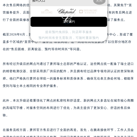
预约入口
关闭
本次售后网络的优化，是萧邦中国区近年来规模较大的一次服务升级行动。其聚焦于“直
山东省东营市东营区济南路萧邦售后服务中心（需提前预约）
营服务提升、店面规模扩大、区域布局均衡”这三个主要方向，对全国原有的售后网点进
山东省济南市历下区经十路11111号华润中心写字楼（万象城）15层1508室萧邦售后服务中心（需提前预约）
行了全面的装修改造、设备更新以及人员培训。同时，还在多个城市增设了服务点。
立即预约
山东省济宁市任城区太白楼路萧邦售后服务中心（需提前预约）
山东省莱芜市文化南路8号银座商城名表维修一楼名表维修萧邦售后服务中心（需提前预约）
提前预约免排队，到店即享服务
截至2026年6月，萧邦已在全国多个省级行政区设立了官方售后维修服务中心，形成了覆
预约时间有变无需取消，可随时重新预约
山东省临沂市兰山区解放路萧邦售后服务中心（需提前预约）
盖多个区域的“直营中心 + 服务点”双轨网络。这一网络布局有效解决了以往部分地区存
山东省日照市东港区烟台路萧邦售后服务中心（需提前预约）
在的“售后困难、距离较远、预约等待时间长”等问题。
山东省泰安市泰山区财源街道泰山大街萧邦售后服务中心（需提前预约）
所有经过升级后的网点均通过了萧邦瑞士总部的严格认证。这些网点统一配备了瑞士进口
山东省威海市环翠区新威海路89号振华商厦一楼名表维修萧邦售后服务中心（需提前预约）
的精密检测仪器、全部采用原厂供应的配件，并且拥有经过品牌专项培训认证的资深制表
山东省潍坊市奎文区东风东街萧邦售后服务中心（需提前预约）
师。他们严格执行萧邦全球统一的服务标准和质保体系，确保无论表主身处何地，都能享
山东省枣庄市滕州市北辛路与善国路交叉口萧邦售后服务中心（需提前预约）
受到与瑞士本土相同的专业养护服务。
山东省淄博市张店区金晶大道萧邦售后服务中心（需提前预约）
上海市黄浦区南京东路299号宏伊国际广场写字楼8层806室萧邦售后服务中心（需提前预约）
此外，本次升级还着重强化了网点的私密性和舒适度。新的网点大多选址在城市核心商圈
的高端写字楼，对服务空间的布局进行了优化，为表主提供了更加安心、舒适的售后体
上海市徐汇区虹桥路3号港汇中心2座37层3705室萧邦售后服务中心（需提前预约）
验。
浙江省杭州市上城区钱江路1366号华润大厦A座5层503-5室萧邦售后服务中心（需提前预约）
浙江省湖州市吴兴区劳动路萧邦售后服务中心（需提前预约）
在服务流程方面，萧邦官方售后进行了全面的再造。首先，在腕表接收环节，工作人员会
浙江省嘉兴市南湖区广益路705号嘉兴世界贸易中心A座13层1304室萧邦售后服务中心（需提前预约）