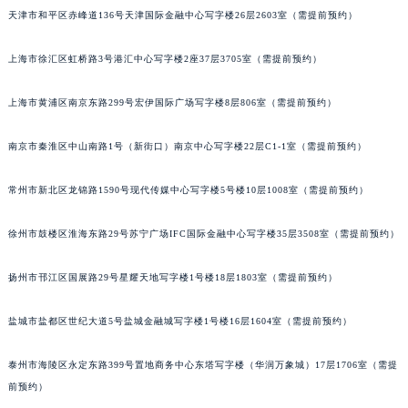
天津市和平区赤峰道136号天津国际金融中心写字楼26层2603室（需提前预约）
温州市鹿城区锦绣路1067号置信广场10层1015室（需提前预约）
哈尔滨市道里区友谊西路600号富力中心T2座写字楼29层03室（需提前预约）
上海市徐汇区虹桥路3号港汇中心写字楼2座37层3705室（需提前预约）
大连市中山区人民路15号国际金融大厦7层G室（需提前预约）
佛山市禅城区季华五路57号万科金融中心C座12层1205室（需提前预约）
上海市黄浦区南京东路299号宏伊国际广场写字楼8层806室（需提前预约）
东莞市东城街道鸿福东路1号民盈国贸中心T1写字楼9层907室（需提前预约）
无锡市梁溪区人民中路139号恒隆广场写字楼1座11层1104室（需提前预约）
南京市秦淮区中山南路1号（新街口）南京中心写字楼22层C1-1室（需提前预约）
南通市崇川区工农路57号圆融广场写字楼16层1603室（需提前预约）
常州市新北区龙锦路1590号现代传媒中心写字楼5号楼10层1008室（需提前预约）
苏州市苏州工业园区星港街199号苏州中心办公楼C座22层08室（需提前预约）
武汉市江汉区解放大道686号世界贸易大厦38层09室（需提前预约）
徐州市鼓楼区淮海东路29号苏宁广场IFC国际金融中心写字楼35层3508室（需提前预约）
南宁市青秀区金湖路59号地王大厦12楼1224室（需提前预约）
合肥市蜀山区潜山路111号万象城华润大厦B座12楼03室（需提前预约）
扬州市邗江区国展路29号星耀天地写字楼1号楼18层1803室（需提前预约）
泉州市丰泽区宝洲路729号浦西万达中心写字楼A座7楼709室（需提前预约）
盐城市盐都区世纪大道5号盐城金融城写字楼1号楼16层1604室（需提前预约）
青岛市南区山东路6号华润大厦B座22层04室（需提前预约）
烟台市芝罘区胜利路139号万达金融中心A座907室（需提前预约）
泰州市海陵区永定东路399号置地商务中心东塔写字楼（华润万象城）17层1706室（需提
长春市朝阳区西安大路727号中银大厦A座(旺进大厦)18层09室（需提前预约）
前预约）
贵阳市南明区都司高架桥路33号亨特国际金融中心14楼14D（需提前预约）