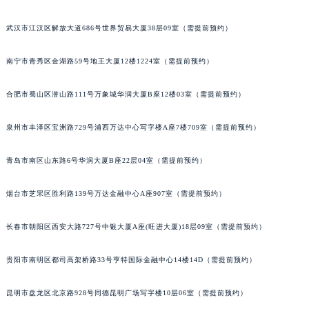
山西省阳泉市郊区平阳东街与新城大道交叉口萧邦售后服务中心（需提前预约）
武汉市江汉区解放大道686号世界贸易大厦38层09室（需提前预约）
山西省运城市盐湖区河东街萧邦售后服务中心（需提前预约）
山西省长治市潞州区英雄中路萧邦售后服务中心（需提前预约）
南宁市青秀区金湖路59号地王大厦12楼1224室（需提前预约）
山西省太原市迎泽区迎泽街道解放路15号亨得利名表维修授权店3楼萧邦售后服务中心（需提前预约）
天津市和平区赤峰道136号天津国际金融中心26层2603室萧邦售后服务中心（需提前预约）
合肥市蜀山区潜山路111号万象城华润大厦B座12楼03室（需提前预约）
安徽省安庆市迎江区人民路萧邦售后服务中心（需提前预约）
泉州市丰泽区宝洲路729号浦西万达中心写字楼A座7楼709室（需提前预约）
安徽省蚌埠市蚌山区淮河路萧邦售后服务中心（需提前预约）
安徽省亳州市谯城区魏武大道萧邦售后服务中心（需提前预约）
青岛市南区山东路6号华润大厦B座22层04室（需提前预约）
安徽省池州市贵池区长江路萧邦售后服务中心（需提前预约）
安徽省滁州市琅琊区南谯北路萧邦售后服务中心（需提前预约）
烟台市芝罘区胜利路139号万达金融中心A座907室（需提前预约）
安徽省阜阳市颍州区颍州北路萧邦售后服务中心（需提前预约）
安徽省淮北市相山区淮海路萧邦售后服务中心（需提前预约）
长春市朝阳区西安大路727号中银大厦A座(旺进大厦)18层09室（需提前预约）
安徽省淮南市田家庵区国庆中路萧邦售后服务中心（需提前预约）
贵阳市南明区都司高架桥路33号亨特国际金融中心14楼14D（需提前预约）
安徽省黄山市屯溪区黄山西路萧邦售后服务中心（需提前预约）
安徽省六安市金安区解放中路萧邦售后服务中心（需提前预约）
昆明市盘龙区北京路928号同德昆明广场写字楼10层06室（需提前预约）
安徽省马鞍山市雨山区湖南西路萧邦售后服务中心（需提前预约）