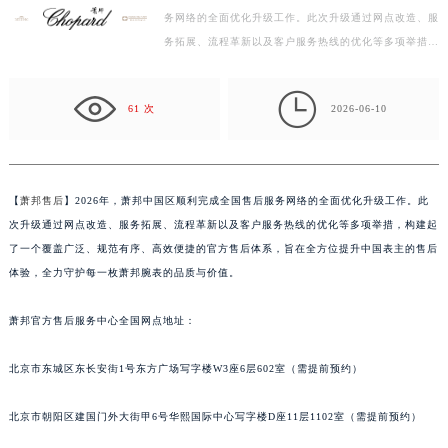
务网络的全面优化升级工作。此次升级通过网点改造、服
南昌市红谷滩新区红谷中大道998号绿地双子塔（中央广场）A1座办公楼14层07室（需提前预约）
务拓展、流程革新以及客户服务热线的优化等多项举措，
济南市历下区经十路11111号华润中心写字楼（万象城）15层1508室（需提前预约）
构建起了一个覆盖广泛、规范有序、高效便捷的官方售
广州市天河区天河路230号万菱汇国际中心写字楼A塔7层704室（需提前预约）
后…

广州市越秀区环市东路371-375号世界贸易中心大厦南塔写字楼15层07室（需提前预约）
61 次
2026-06-10
深圳市罗湖区深南东路5001号华润大厦写字楼17层1701室（需提前预约）
惠州市惠城区江北文昌一路7号华贸大厦写字楼1座30层05室（需提前预约）
厦门市思明区湖滨东路95号华润大厦写字楼B座11层1104室（需提前预约）
【
萧邦售后
】2026年，萧邦中国区顺利完成全国售后服务网络的全面优化升级工作。此
福州市鼓楼区五四路128-1号恒力城写字楼15层03室（需提前预约）
次升级通过网点改造、服务拓展、流程革新以及客户服务热线的优化等多项举措，构建起
成都市锦江区人民东路6号SAC东原中心写字楼24层2406B室（需提前预约）
了一个覆盖广泛、规范有序、高效便捷的官方售后体系，旨在全方位提升中国表主的售后
重庆市江北区观音桥步行街2号融恒时代广场写字楼9层902室（需提前预约）
体验，全力守护每一枚萧邦腕表的品质与价值。
长沙市芙蓉区定王台街道建湘路393号世茂环球金融中心写字楼（芙蓉广场）10层13室（需提前预约）
萧邦官方售后服务中心全国网点地址：
郑州市二七区铭功路10号华润大厦写字楼29层2905室（需提前预约）
太原市迎泽区解放路15号亨得利名表服务中心（品牌授权店）3层整层（需提前预约）
北京市东城区东长安街1号东方广场写字楼W3座6层602室（需提前预约）
沈阳市沈河区中街路137号亨得利名表服务中心（品牌授权店）1层整层（需提前预约）
沈阳市沈河区中街路83号亨得利名表服务中心（品牌授权店）1层整层（需提前预约）
北京市朝阳区建国门外大街甲6号华熙国际中心写字楼D座11层1102室（需提前预约）
乌鲁木齐市天山区红山路26号时代广场（CCMALL）C座17层17-B（需提前预约）