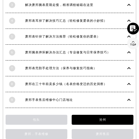
3
解决萧邦腕表星期走慢，精准调校秘籍在这里
湖南省岳阳市岳阳楼区东茅岭路萧邦售后服务中心（需提前预约）
湖南省张家界市永定区解放路萧邦售后服务中心（需提前预约）
4
萧邦表耳掉了解决技巧汇总（轻松修复爱表的小妙招）
湖南省长沙市芙蓉区建湘路393号世茂环球金融中心写字楼10层1013室萧邦售后服务中心（需提前预约）

湖南省株洲市芦淞区建设南路萧邦售后服务中心（需提前预约）
5
萧邦表针掉了解决方法推荐（轻松修复你的爱表）
甘肃省白银市白银区北京路萧邦售后服务中心（需提前预约）

甘肃省定西市安定区解放路萧邦售后服务中心（需提前预约）
6
萧邦腕表摔坏解决办法汇总（专业修复与日常保养技巧）
甘肃省敦煌市沙州镇阳关中路萧邦售后服务中心（需提前预约）
甘肃省合作市人民街萧邦售后服务中心（需提前预约）
7
萧邦表壳割手处理方法（保养与修复技巧指南）
甘肃省嘉峪关市雄关区新华中路萧邦售后服务中心（需提前预约）
8
萧邦在三十年前卖多少钱（名表价格变迁的历史洞察）
甘肃省金昌市金川区北京路萧邦售后服务中心（需提前预约）
甘肃省酒泉市肃州区西大街萧邦售后服务中心（需提前预约）
9
萧邦手表售后维修中心门店地址
甘肃省临夏市城南街道团结路萧邦售后服务中心（需提前预约）
甘肃省陇南市武都区人民路萧邦售后服务中心（需提前预约）
甘肃省平凉市崆峒区西大街萧邦售后服务中心（需提前预约）
包头
沧州
甘肃省庆阳市西峰区南大街萧邦售后服务中心（需提前预约）
萧邦，手表维修
萧邦售后
甘肃省天水市秦州区民主路萧邦售后服务中心（需提前预约）