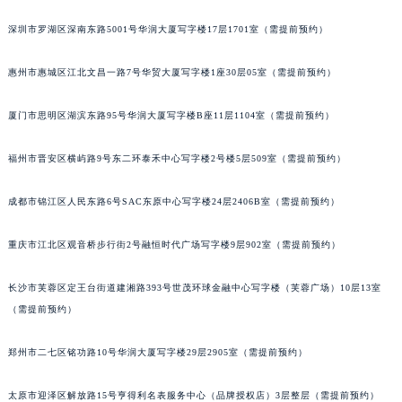
黑龙江省齐齐哈尔市龙沙区龙华路萧邦售后服务中心（需提前预约）
深圳市罗湖区深南东路5001号华润大厦写字楼17层1701室（需提前预约）
黑龙江省双鸭山市尖山区新兴大街萧邦售后服务中心（需提前预约）
黑龙江省绥化市北林区新华街与康庄路交叉口萧邦售后服务中心（需提前预约）
惠州市惠城区江北文昌一路7号华贸大厦写字楼1座30层05室（需提前预约）
黑龙江省伊春市伊美区通河路萧邦售后服务中心（需提前预约）
厦门市思明区湖滨东路95号华润大厦写字楼B座11层1104室（需提前预约）
吉林省白城市洮北区明仁南街萧邦售后服务中心（需提前预约）
吉林省白山市浑江区浑江大街萧邦售后服务中心（需提前预约）
福州市晋安区横屿路9号东二环泰禾中心写字楼2号楼5层509室（需提前预约）
吉林省吉林市船营区河南街萧邦售后服务中心（需提前预约）
吉林省辽源市龙山区人民大街萧邦售后服务中心（需提前预约）
成都市锦江区人民东路6号SAC东原中心写字楼24层2406B室（需提前预约）
吉林省梅河口市新华街道梅河大街萧邦售后服务中心（需提前预约）
吉林省四平市铁东区紫气大路与南九经街交汇处萧邦售后服务中心（需提前预约）
重庆市江北区观音桥步行街2号融恒时代广场写字楼9层902室（需提前预约）
吉林省松原市宁江区五环大街萧邦售后服务中心（需提前预约）
长沙市芙蓉区定王台街道建湘路393号世茂环球金融中心写字楼（芙蓉广场）10层13室
吉林省通化市东昌区环通乡江南大街萧邦售后服务中心（需提前预约）
（需提前预约）
吉林省延边市延吉市解放路萧邦售后服务中心（需提前预约）
辽宁省鞍山市铁东区站前街萧邦售后服务中心（需提前预约）
郑州市二七区铭功路10号华润大厦写字楼29层2905室（需提前预约）
辽宁省本溪市平山区胜利路萧邦售后服务中心（需提前预约）
辽宁省朝阳市双塔区新华路萧邦售后服务中心（需提前预约）
太原市迎泽区解放路15号亨得利名表服务中心（品牌授权店）3层整层（需提前预约）