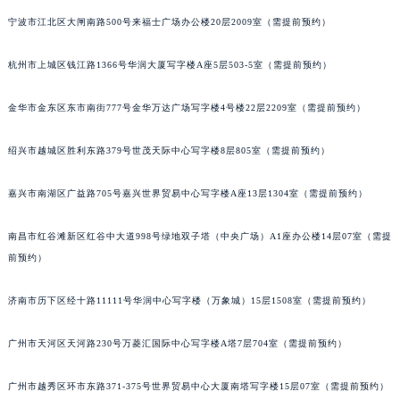
昆明市盘龙区北京路928号同德昆明广场写字楼10层06室（需提前预约）
宁波市江北区大闸南路500号来福士广场办公楼20层2009室（需提前预约）
石家庄市长安区中山东路39号勒泰中心写字楼B座13层07室（需提前预约）
杭州市上城区钱江路1366号华润大厦写字楼A座5层503-5室（需提前预约）
西安市碑林区南关正街88号华侨城长安国际中心E座6楼10室（需提前预约）
海口市龙华区金贸东路5号海口华润大厦B座17层1707室（需提前预约）
金华市金东区东市南街777号金华万达广场写字楼4号楼22层2209室（需提前预约）
唐山市路南区新华东道100号万达广场写字楼A座10层1002室（需提前预约）
台州市椒江区东海大道1800号腾达中心东1幢20楼2002室（需提前预约）
绍兴市越城区胜利东路379号世茂天际中心写字楼8层805室（需提前预约）
内蒙古自治区呼和浩特市玉泉区大学西街70号华润万象城写字楼（鄂尔多斯大厦）23层2326室（需提前预约）
甘肃省兰州市七里河区西津西路16号兰州中心写字楼21层2102室（需提前预约）
嘉兴市南湖区广益路705号嘉兴世界贸易中心写字楼A座13层1304室（需提前预约）
重庆市解放碑渝中区民权路28号英利国际金融中心写字楼20层01室（需提前预约）
南昌市红谷滩新区红谷中大道998号绿地双子塔（中央广场）A1座办公楼14层07室（需提
黑龙江省大庆市萨尔图区会战大街萧邦售后服务中心（需提前预约）
前预约）
黑龙江省鹤岗市向阳区红军路萧邦售后服务中心（需提前预约）
黑龙江省黑河市爱辉区中央街萧邦售后服务中心（需提前预约）
济南市历下区经十路11111号华润中心写字楼（万象城）15层1508室（需提前预约）
黑龙江省鸡西市鸡冠区红军路萧邦售后服务中心（需提前预约）
黑龙江省佳木斯市向阳区长安路萧邦售后服务中心（需提前预约）
广州市天河区天河路230号万菱汇国际中心写字楼A塔7层704室（需提前预约）
黑龙江省牡丹江市东安区太平路萧邦售后服务中心（需提前预约）
广州市越秀区环市东路371-375号世界贸易中心大厦南塔写字楼15层07室（需提前预约）
黑龙江省七台河市桃山区大同街萧邦售后服务中心（需提前预约）