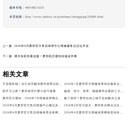
海南省琼海市嘉积镇东风路萧邦售后服务中心（需提前预约）
服务专线：
400-885-0231
海南省三沙市西沙区西沙群岛永兴岛北京路萧邦售后服务中心（需提前预约）
本页链接：
http://www.cdzbwx.cn/problems/chongqing/25689.html
海南省三亚市吉阳区迎宾路萧邦售后服务中心（需提前预约）
海南省万宁市万城镇解放路萧邦售后服务中心（需提前预约）
海南省文昌市文城镇教育东路萧邦售后服务中心（需提前预约）
海南省五指山市通什镇三月三大道萧邦售后服务中心（需提前预约）
上一篇:
2026年6月萧邦官方售后保养中心维修服务点迁址开业
香港特别行政区尖沙咀区油尖旺区广东道萧邦售后服务中心（需提前预约）
下一篇:
调月份前先看这篇！萧邦机芯最怕你做这件事
香港特别行政区金钟区中西区金钟道萧邦售后服务中心（需提前预约）
香港特别行政区九龙区油尖旺区弥敦道萧邦售后服务中心（需提前预约）
相关文章
香港特别行政区铜锣湾区湾仔区轩尼诗道萧邦售后服务中心（需提前预约）
不花冤枉钱！自己动手解决萧邦表带过松问题
2026年7月萧邦官方维修保养综合服务点最新动态补充最终汇总（搬迁新增）文件
河南省安阳市文峰区解放大道萧邦售后服务中心（需提前预约）
割手又心疼？萧邦表壳打磨小技巧速看
磁场、动力、保养…揭秘萧邦走慢的三大元凶
河南省鹤壁市淇滨区九州路萧邦售后服务中心（需提前预约）
萧邦官方通知：2026年7月维修保养网点迁址及新开（附完整列表）
戴了就停？萧邦自动上链不足的解决之道
河南省济源市沁园街道济水大道萧邦售后服务中心（需提前预约）
2026年6月萧邦官方售后维修中心搬迁及保养点新开补充通知原文内容全面公示
2026年6月官方提示：萧邦售后网点迁址与增设
河南省焦作市解放区解放路萧邦售后服务中心（需提前预约）
2026年6月萧邦官方售后维修保养业务网点变更记录文件内容公示
2026年6月萧邦官方维修保养网络变动补充最终明细确认文件正式发布
河南省开封市鼓楼区中山路萧邦售后服务中心（需提前预约）
河南省洛阳市西工区中州中路与解放路交叉口萧邦售后服务中心（需提前预约）