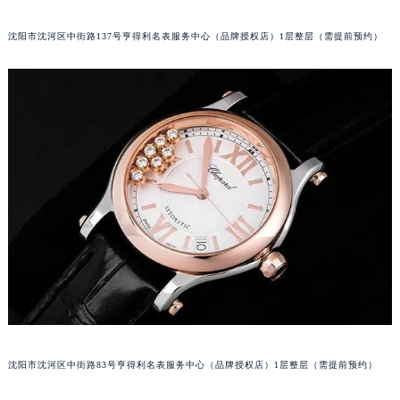
辽宁省丹东市振兴区七经街萧邦售后服务中心（需提前预约）
沈阳市沈河区中街路137号亨得利名表服务中心（品牌授权店）1层整层（需提前预约）
辽宁省抚顺市新抚区东一路萧邦售后服务中心（需提前预约）
辽宁省阜新市海州区解放大街萧邦售后服务中心（需提前预约）
辽宁省葫芦岛市连山区中央路萧邦售后服务中心（需提前预约）
辽宁省锦州市古塔区中央大街萧邦售后服务中心（需提前预约）
辽宁省辽阳市白塔区新运大街萧邦售后服务中心（需提前预约）
辽宁省盘锦市兴隆台区石油大街萧邦售后服务中心（需提前预约）
辽宁省铁岭市银州区南马路萧邦售后服务中心（需提前预约）
辽宁省营口市站前区市府路与渤海大街交叉口萧邦售后服务中心（需提前预约）
辽宁省沈阳市沈河区中街路137号亨得利名表维修授权店1楼萧邦售后服务中心（需提前预约）
辽宁省沈阳市沈河区中街路83号亨得利名表维修授权店1楼萧邦售后服务中心（需提前预约）
北京市朝阳区建国门外大街甲6号华熙国际中心D座11层1102室萧邦售后服务中心（北京总部）（需提前预约）
北京市东城区东长安街1号王府井东方广场W3座6层602室萧邦售后服务中心（需提前预约）
河北省保定市竞秀区朝阳北大街北国先天下萧邦售后服务中心（需提前预约）
沈阳市沈河区中街路83号亨得利名表服务中心（品牌授权店）1层整层（需提前预约）
内蒙古自治区阿拉善盟市左旗土尔扈特大街萧邦售后服务中心（需提前预约）
内蒙古自治区巴彦淖尔市临河区新华街萧邦售后服务中心（需提前预约）