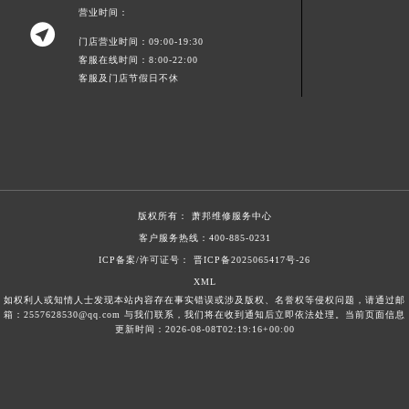
营业时间：
新疆维吾尔自治区昌吉市延安北路萧邦售后服务中心（需提前预约）

门店营业时间：09:00-19:30
新疆维吾尔自治区阜康市博峰路萧邦售后服务中心（需提前预约）
客服在线时间：8:00-22:00
新疆维吾尔自治区哈密市伊州区建国北路萧邦售后服务中心（需提前预约）
客服及门店节假日不休
新疆维吾尔自治区和田市和田市北京西路萧邦售后服务中心（需提前预约）
新疆维吾尔自治区胡杨河市胡杨河市胡杨路萧邦售后服务中心（需提前预约）
新疆维吾尔自治区霍尔果斯市亚欧北路萧邦售后服务中心（需提前预约）
新疆维吾尔自治区喀什市解放北路萧邦售后服务中心（需提前预约）
新疆维吾尔自治区可克达拉市幸福路萧邦售后服务中心（需提前预约）
版权所有：
萧邦维修服务中心
新疆维吾尔自治区克拉玛依市克拉玛依区友谊路萧邦售后服务中心（需提前预约）
客户服务热线：
400-885-0231
新疆维吾尔自治区库车市库车市文化东路萧邦售后服务中心（需提前预约）
ICP备案/许可证号： 晋ICP备2025065417号-26
新疆维吾尔自治区库尔勒市库尔勒市人民东路萧邦售后服务中心（需提前预约）
XML
新疆维吾尔自治区奎屯市团结西街萧邦售后服务中心（需提前预约）
如权利人或知情人士发现本站内容存在事实错误或涉及版权、名誉权等侵权问题，请通过邮
箱：2557628530@qq.com 与我们联系，我们将在收到通知后立即依法处理。当前页面信息
新疆维吾尔自治区昆玉市昆泉街萧邦售后服务中心（需提前预约）
更新时间：2026-08-08T02:19:16+00:00
新疆维吾尔自治区沙湾市三道河子镇世纪大道南路萧邦售后服务中心（需提前预约）
新疆维吾尔自治区石河子市北二路萧邦售后服务中心（需提前预约）
新疆维吾尔自治区双河市光明路萧邦售后服务中心（需提前预约）