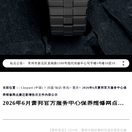
北京市朝阳区建国门外大街甲6号华熙国际中心写字楼D座11层1102室（北京总部）（需提前预约）
北京市东城区东长安街1号东方广场写字楼W3座6层602室（需提前预约）
天津市和平区赤峰道136号天津国际金融中心写字楼26层2603室（需提前预约）
上海市徐汇区虹桥路3号港汇中心写字楼2座37层3705室（需提前预约）
上海市黄浦区南京东路299号宏伊国际广场写字楼8层806室（需提前预约）
南京市秦淮区中山南路1号（新街口）南京中心写字楼22层C1-1室（需提前预约）
常州市新北区龙锦路1590号现代传媒中心写字楼5号楼10层1008室（需提前预约）
▲
站点公告>
徐州市鼓楼区淮海东路29号苏宁广场IFC国际金融中心写字楼35层3508室（需提前预约）
▼
扬州市邗江区国展路29号星耀天地写字楼1号楼18层1803室（需提前预约）
盐城市盐都区世纪大道5号盐城金融城写字楼1号楼16层1604室（需提前预约）
当前位置：
| Chopard (中国)
>
问题/知识/资讯
>
重庆
> 2026年6月萧邦官方服务中心保
泰州市海陵区永定东路399号置地商务中心东塔写字楼（华润万象城）17层1706室（需提前预约）
养维修网点搬迁新增告示文件内容公示
宁波市江北区大闸南路500号来福士广场办公楼20层2009室（需提前预约）
2026年6月萧邦官方服务中心保养维修网点搬迁新增告示文件内容公示
杭州市上城区钱江路1366号华润大厦写字楼A座5层503-5室（需提前预约）
金华市金东区东市南街777号金华万达广场写字楼4号楼22层2209室（需提前预约）
绍兴市越城区胜利东路379号世茂天际中心写字楼8层805室（需提前预约）
嘉兴市南湖区广益路705号嘉兴世界贸易中心写字楼A座13层1304室（需提前预约）
【萧邦售后】2026年，萧邦中国区顺利完成全国售后服