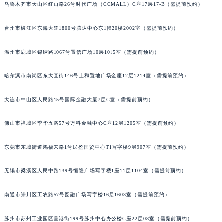
乌鲁木齐市天山区红山路26号时代广场（CCMALL）C座17层17-B（需提前预约）
内蒙古自治区包头市青山区幸福路甲3号王府井百货名表维修萧邦售后服务中心（需提前预约）
内蒙古自治区赤峰市红山区哈达街萧邦售后服务中心（需提前预约）
台州市椒江区东海大道1800号腾达中心东1幢20楼2002室（需提前预约）
内蒙古自治区鄂尔多斯市东胜区伊金霍洛街萧邦售后服务中心（需提前预约）
内蒙古自治区呼伦贝尔市海拉尔区中央街萧邦售后服务中心（需提前预约）
温州市鹿城区锦绣路1067号置信广场10层1015室（需提前预约）
内蒙古自治区通辽市科尔沁区明仁大街萧邦售后服务中心（需提前预约）
哈尔滨市南岗区东大直街146号上和置地广场金座12层1214室（需提前预约）
内蒙古自治区乌海市海勃湾区人民南路萧邦售后服务中心（需提前预约）
内蒙古自治区乌兰察布市集宁区恩和大街萧邦售后服务中心（需提前预约）
大连市中山区人民路15号国际金融大厦7层G室（需提前预约）
内蒙古自治区锡林郭勒盟市锡林浩特市光明街与额尔敦路交叉口萧邦售后服务中心（需提前预约）
内蒙古自治区兴安盟市乌兰浩特市兴安大街萧邦售后服务中心（需提前预约）
佛山市禅城区季华五路57号万科金融中心C座12层1205室（需提前预约）
山西省大同市平城区迎宾街萧邦售后服务中心（需提前预约）
东莞市东城街道鸿福东路1号民盈国贸中心T1写字楼9层907室（需提前预约）
山西省晋城市城区黄华街萧邦售后服务中心（需提前预约）
山西省晋中市榆次区顺城街萧邦售后服务中心（需提前预约）
无锡市梁溪区人民中路139号恒隆广场写字楼1座11层1104室（需提前预约）
山西省临汾市尧都区解放路萧邦售后服务中心（需提前预约）
山西省吕梁市离石区永宁中路与建设街交叉口萧邦售后服务中心（需提前预约）
南通市崇川区工农路57号圆融广场写字楼16层1603室（需提前预约）
山西省朔州市朔城区怡西路与鄯阳西街交汇处萧邦售后服务中心（需提前预约）
山西省忻州市忻府区和平东街与七一南路交叉口萧邦售后服务中心（需提前预约）
苏州市苏州工业园区星港街199号苏州中心办公楼C座22层08室（需提前预约）