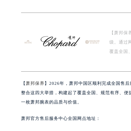
宁波市江北区大闸南路500号来福士广
杭州市上城区钱江路1366号华润大厦
金华市金东区东市南街777号金华万达
绍兴市越城区胜利东路379号世茂天
【萧邦保
嘉兴市南湖区广益路705号嘉兴世界贸
级。通过
南昌市红谷滩新区红谷中大道998号
济南市历下区经十路11111号华润中
覆盖全国
广州市天河区天河路230号万菱汇国
售…
广州市越秀区环市东路371-375号
深圳市罗湖区深南东路5001号华润大
【
萧邦保养
】2026年，萧邦中国区顺利完成全国售
惠州市惠城区江北文昌一路7号华贸大
厦门市思明区湖滨东路95号华润大厦写
整合这四大举措，构建起了覆盖全国、规范有序、便
福州市鼓楼区五四路128-1号恒力城
一枚萧邦腕表的品质与价值。
成都市锦江区人民东路6号SAC东原中
重庆市江北区观音桥步行街2号融恒时
萧邦官方售后服务中心全国网点地址：
长沙市芙蓉区定王台街道建湘路393