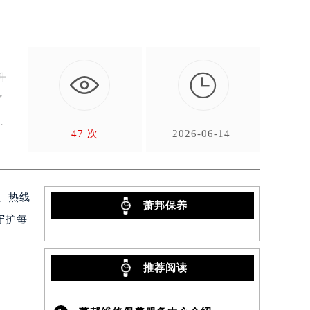

升
了
47 次
2026-06-14
、热线
萧邦保养
守护每
推荐阅读
）