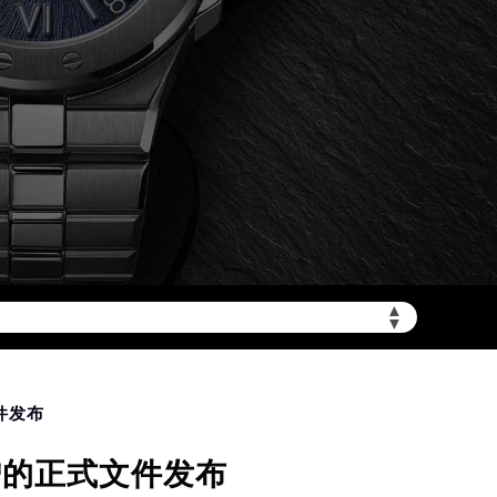
加拨“+86”）
▲
▼
件发布
增的正式文件发布