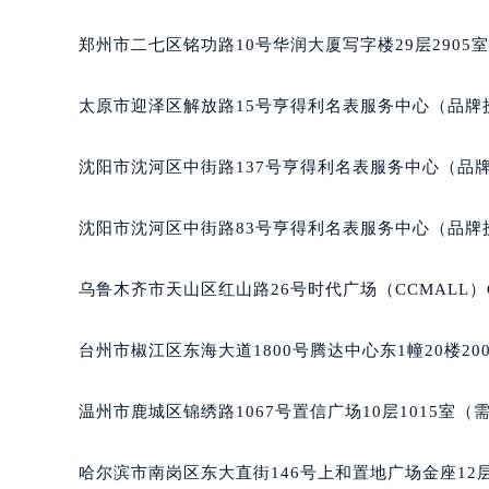
北京市朝阳区建国门外大街甲6号华熙
北京市东城区东长安街1号王府井东方
郑州市二七区铭功路10号华润大厦写字楼29层2905
河北省保定市竞秀区朝阳北大街北国
内蒙古自治区阿拉善盟市左旗土尔扈
太原市迎泽区解放路15号亨得利名表服务中心（品牌
内蒙古自治区巴彦淖尔市临河区新华
内蒙古自治区包头市青山区幸福路甲
沈阳市沈河区中街路137号亨得利名表服务中心（品
内蒙古自治区赤峰市红山区哈达街萧
内蒙古自治区鄂尔多斯市东胜区伊金
沈阳市沈河区中街路83号亨得利名表服务中心（品牌
内蒙古自治区呼伦贝尔市海拉尔区中
内蒙古自治区通辽市科尔沁区明仁大
乌鲁木齐市天山区红山路26号时代广场（CCMALL）C
内蒙古自治区乌海市海勃湾区人民南
内蒙古自治区乌兰察布市集宁区恩和
台州市椒江区东海大道1800号腾达中心东1幢20楼20
内蒙古自治区锡林郭勒盟市锡林浩特
内蒙古自治区兴安盟市乌兰浩特市兴
温州市鹿城区锦绣路1067号置信广场10层1015室（
山西省大同市平城区迎宾街萧邦售后
山西省晋城市城区黄华街萧邦售后服
哈尔滨市南岗区东大直街146号上和置地广场金座12层