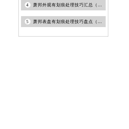
4
萧邦外观有划痕处理技巧汇总（保养与修复方法详解）
5
萧邦表盘有划痕处理技巧盘点（轻松修复爱表的小妙招）