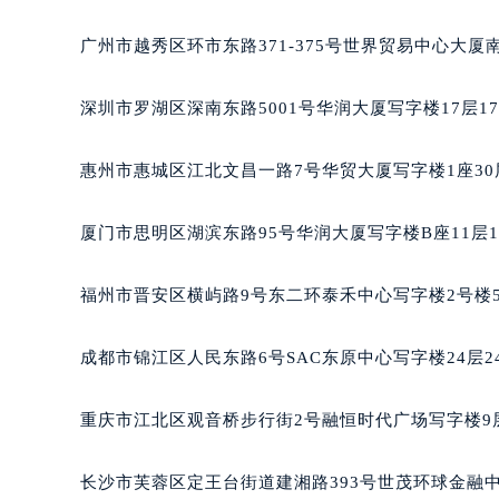
吉林省通化市东昌区环通乡江南大街
吉林省延边市延吉市解放路萧邦售后
广州市越秀区环市东路371-375号世界贸易中心大厦
辽宁省鞍山市铁东区站前街萧邦售后
辽宁省本溪市平山区胜利路萧邦售后
深圳市罗湖区深南东路5001号华润大厦写字楼17层1
辽宁省朝阳市双塔区新华路萧邦售后
辽宁省丹东市振兴区七经街萧邦售后
惠州市惠城区江北文昌一路7号华贸大厦写字楼1座30
辽宁省抚顺市新抚区东一路萧邦售后
辽宁省阜新市海州区解放大街萧邦售
厦门市思明区湖滨东路95号华润大厦写字楼B座11层1
辽宁省葫芦岛市连山区中央路萧邦售
辽宁省锦州市古塔区中央大街萧邦售
福州市晋安区横屿路9号东二环泰禾中心写字楼2号楼5
辽宁省辽阳市白塔区新运大街萧邦售
辽宁省盘锦市兴隆台区石油大街萧邦
成都市锦江区人民东路6号SAC东原中心写字楼24层2
辽宁省铁岭市银州区南马路萧邦售后
辽宁省营口市站前区市府路与渤海大
重庆市江北区观音桥步行街2号融恒时代广场写字楼9层
辽宁省沈阳市沈河区中街路137号亨
辽宁省沈阳市沈河区中街路83号亨
长沙市芙蓉区定王台街道建湘路393号世茂环球金融中