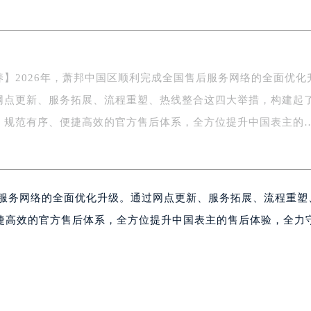
场办公楼20层2009室（需提前预约）
写字楼A座5层503-5室（需提前预约）
广场写字楼4号楼22层2209室（需提前预约）
际中心写字楼8层805室（需提前预约）
养】2026年，萧邦中国区顺利完成全国售后服务网络的全面优化
易中心写字楼A座13层1304室（需提前预约）
网点更新、服务拓展、流程重塑、热线整合这四大举措，构建起
绿地双子塔（中央广场）A1座办公楼14层07室（需提前预约）
心写字楼（万象城）15层1508室（需提前预约）
、规范有序、便捷高效的官方售后体系，全方位提升中国表主的
际中心写字楼A塔7层704室（需提前预约）
世界贸易中心大厦南塔写字楼15层07室（需提前预约）
厦写字楼17层1701室（需提前预约）
后服务网络的全面优化升级。通过网点更新、服务拓展、流程重塑
厦写字楼1座30层05室（需提前预约）
字楼B座11层1104室（需提前预约）
捷高效的官方售后体系，全方位提升中国表主的售后体验，全力
写字楼15层03室（需提前预约）
心写字楼24层2406B室（需提前预约）
代广场写字楼9层902室（需提前预约）
号世茂环球金融中心写字楼（芙蓉广场）10层13室（需提前预约