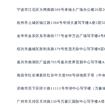
黑龙江省黑河市爱辉区中央街萧邦售
黑龙江省鸡西市鸡冠区红军路萧邦售
宁波市江北区大闸南路500号来福士广场办公楼20层2
黑龙江省佳木斯市向阳区长安路萧邦
黑龙江省牡丹江市东安区太平路萧邦
杭州市上城区钱江路1366号华润大厦写字楼A座5层5
黑龙江省七台河市桃山区大同街萧邦
黑龙江省齐齐哈尔市龙沙区龙华路萧
金华市金东区东市南街777号金华万达广场写字楼4号楼
黑龙江省双鸭山市尖山区新兴大街萧
黑龙江省绥化市北林区新华街与康庄
绍兴市越城区胜利东路379号世茂天际中心写字楼8层
黑龙江省伊春市伊美区通河路萧邦售
吉林省白城市洮北区明仁南街萧邦售
嘉兴市南湖区广益路705号嘉兴世界贸易中心写字楼A座
吉林省白山市浑江区浑江大街萧邦售
吉林省吉林市船营区河南街萧邦售后
南昌市红谷滩新区红谷中大道998号绿地双子塔（中央
吉林省辽源市龙山区人民大街萧邦售
吉林省梅河口市新华街道梅河大街萧
济南市历下区经十路11111号华润中心写字楼（万象城
吉林省四平市铁东区紫气大路与南九
吉林省松原市宁江区五环大街萧邦售
广州市天河区天河路230号万菱汇国际中心写字楼A塔