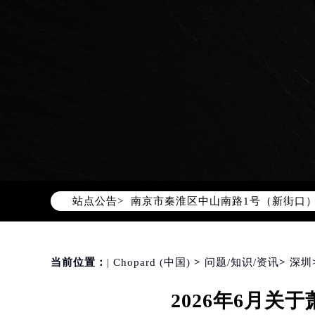
2026年8月萧邦中国区售后服务网络
2026年8月萧邦全国官方售后客户服务热线
萧邦官方全国统一服务热线400-88
2026年8月萧邦售后服务中心最新网
北京市朝阳区建国门外大街甲6号华熙
北京市东城区东长安街1号东方广场写
天津市和平区赤峰道136号天津国际金
上海市徐汇区虹桥路3号港汇中心写字楼
上海市黄浦区南京东路299号宏伊国
站点公告>
南京市秦淮区中山南路1号（新街口）
常州市新北区龙锦路1590号现代传媒
徐州市鼓楼区淮海东路29号苏宁广场I
扬州市邗江区国展路29号星耀天地写字
当前位置：
| Chopard (中国)
>
问题/知识/资讯
>
深圳
盐城市盐都区世纪大道5号盐城金融城写
2026年6月
泰州市海陵区永定东路399号置地商