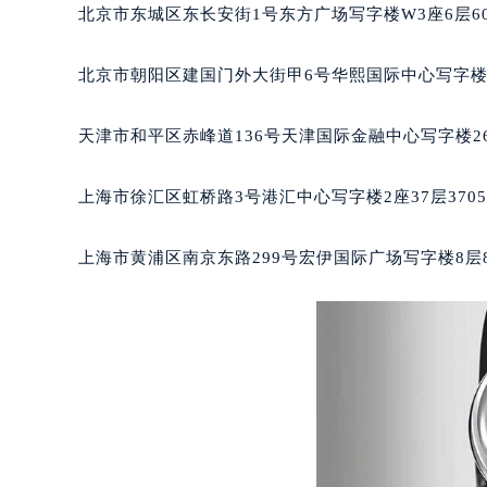
郑州市二七区铭功路10号华润大厦写字
北京市东城区东长安街1号东方广场写字楼W3座6层6
太原市迎泽区解放路15号亨得利名
沈阳市沈河区中街路137号亨得利名
北京市朝阳区建国门外大街甲6号华熙国际中心写字楼D
沈阳市沈河区中街路83号亨得利名
乌鲁木齐市天山区红山路26号时代广场
天津市和平区赤峰道136号天津国际金融中心写字楼26
温州市鹿城区锦绣路1067号置信广场
哈尔滨市道里区友谊西路600号富力中
上海市徐汇区虹桥路3号港汇中心写字楼2座37层370
大连市中山区人民路15号国际金融大
佛山市禅城区季华五路57号万科金融中
上海市黄浦区南京东路299号宏伊国际广场写字楼8层
东莞市东城街道鸿福东路1号民盈国贸
无锡市梁溪区人民中路139号恒隆广场
南通市崇川区工农路57号圆融广场写字
苏州市苏州工业园区星港街199号苏州
武汉市江汉区解放大道686号世界贸易
南宁市青秀区金湖路59号地王大厦12
合肥市蜀山区潜山路111号万象城华润