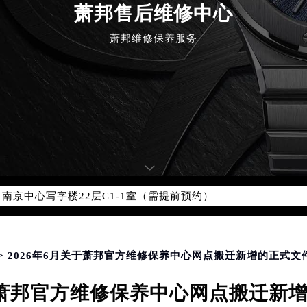
萧邦售后维修中心
优化升级公告
萧邦维修保养服务
：400-885-0231
5-0231，服务覆盖中国大陆、香港、澳门、台湾全部区域（非大陆需
点地址：
国际中心写字楼D座11层1102室（北京总部）（需提前预约）
字楼W3座6层602室（需提前预约）
融中心写字楼26层2603室（需提前预约）
2座37层3705室（需提前预约）
际广场写字楼8层806室（需提前预约）
南京中心写字楼22层C1-1室（需提前预约）
中心写字楼5号楼10层1008室（需提前预约）
FC国际金融中心写字楼35层3508室（需提前预约）
楼1号楼18层1803室（需提前预约）
> 2026年6月关于萧邦官方维修保养中心网点搬迁新增的正式文
字楼1号楼16层1604室（需提前预约）
关于萧邦官方维修保养中心网点搬迁新
务中心东塔写字楼（华润万象城）17层1706室（需提前预约）