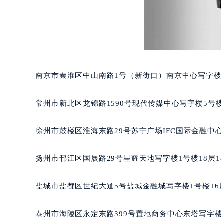
泉州市丰泽区宝洲路729号浦西万达中
青岛市南区山东路6号华润大厦B座2
烟台市芝罘区胜利路139号万达金融中
长春市朝阳区西安大路727号中银大厦
贵阳市南明区都司高架桥路33号亨特
昆明市盘龙区北京路928号同德昆明
南京市秦淮区中山南路1号（新街口）南京中心写字楼2
石家庄市长安区中山东路39号勒泰中
西安市碑林区南关正街88号华侨城长
常州市新北区龙锦路1590号现代传媒中心写字楼5号楼
海口市龙华区金贸东路5号海口华润大厦
唐山市路南区新华东道100号万达广场
徐州市鼓楼区淮海东路29号苏宁广场IFC国际金融中心
台州市椒江区东海大道1800号腾达中
内蒙古自治区呼和浩特市玉泉区大学西
扬州市邗江区国展路29号星耀天地写字楼1号楼18层1
甘肃省兰州市七里河区西津西路16号兰
重庆市解放碑渝中区民权路28号英利
盐城市盐都区世纪大道5号盐城金融城写字楼1号楼16
黑龙江省大庆市萨尔图区会战大街萧
黑龙江省鹤岗市向阳区红军路萧邦售
泰州市海陵区永定东路399号置地商务中心东塔写字楼