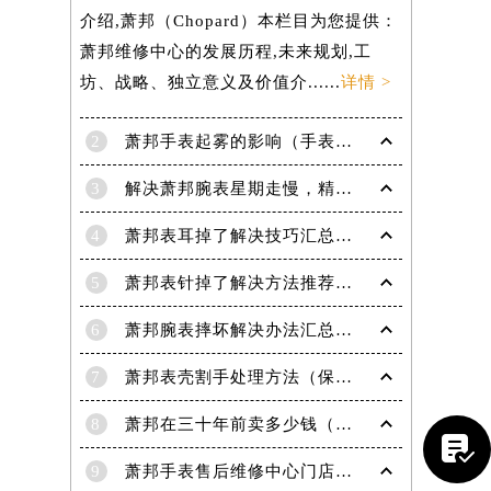
介绍,萧邦（Chopard）本栏目为您提供：
萧邦维修中心的发展历程,未来规划,工
坊、战略、独立意义及价值介......
详情 >
2
萧邦手表起雾的影响（手表起雾维护建议）
3
解决萧邦腕表星期走慢，精准调校秘籍在这里
4
萧邦表耳掉了解决技巧汇总（轻松修复爱表的小妙招）
5
萧邦表针掉了解决方法推荐（轻松修复你的爱表）
6
萧邦腕表摔坏解决办法汇总（专业修复与日常保养技巧）
提前预约）
7
萧邦表壳割手处理方法（保养与修复技巧指南）
8
萧邦在三十年前卖多少钱（名表价格变迁的历史洞察）

9
萧邦手表售后维修中心门店地址