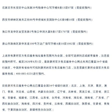
安徽省马鞍山市雨山区湖南西路萧邦售后服务中心（需提前预约）
石家庄市长安区中山东路39号勒泰中心写字楼B座13层07室（需提前预约）
安徽省宿州市埇桥区人民中路萧邦售后服务中心（需提前预约）
安徽省铜陵市铜官区石城大道萧邦售后服务中心（需提前预约）
西安市碑林区南关正街88号华侨城长安国际中心E座6楼10室（需提前预约）
安徽省芜湖市镜湖区中山路步行街萧邦售后服务中心（需提前预约）
海口市龙华区金贸东路5号海口华润大厦B座17层1707室（需提前预约）
安徽省宣城市宣州区叠嶂西路萧邦售后服务中心（需提前预约）
福建省龙岩市新罗区九一南路萧邦售后服务中心（需提前预约）
唐山市路南区新华东道100号万达广场写字楼A座10层1002室（需提前预约）
福建省南平市建阳区人民西路萧邦售后服务中心（需提前预约）
福建省宁德市蕉城区天湖东路萧邦售后服务中心（需提前预约）
上述所有萧邦官方售后服务地址服务范围均为全国，全部可选择到店或邮寄服务，注意提
福建省莆田市城厢区霞林街道荔华东大道萧邦售后服务中心（需提前预约）
前预约即可。截至2026年6月1日，最新萧邦官方售后服务中心网点布局已覆盖34个省级
行政区，中国所有省份均可找到萧邦的官方售后服务门店，注意需拨打萧邦全国官方售后
福建省三明市三元区东乾二路萧邦售后服务中心（需提前预约）
服务热线：400-885-0231进行预约。
福建省漳州市龙文区步港路萧邦售后服务中心（需提前预约）
江苏省常州市新北区龙锦路1590号现代传媒中心5号楼10层1008室萧邦售后服务中心（需提前预约）
目前
萧邦售后
服务中心网点已覆盖全国34个省级行政区：北京、上海、天津、重庆、澳
江苏省淮安市清江浦区淮海北路萧邦售后服务中心（需提前预约）
门、香港、河北省、山西省、内蒙古自治区、辽宁省、吉林省、黑龙江省、江苏省、浙江
江苏省连云港市海州区通灌北路萧邦售后服务中心（需提前预约）
省、安徽省、福建省、江西省、山东省、台湾省、河南省、湖北省、湖南省、广东省、广
江苏省南京市秦淮区中山南路1号南京中心22层22-C1-C3室萧邦售后服务中心（需提前预约）
西壮族自治区、海南省、四川省、贵州省、云南省、西藏自治区、陕西省、甘肃省、青海
省、宁夏回族自治区、新疆维吾尔自治区；
江苏省宿迁市宿城区西湖路萧邦售后服务中心（需提前预约）