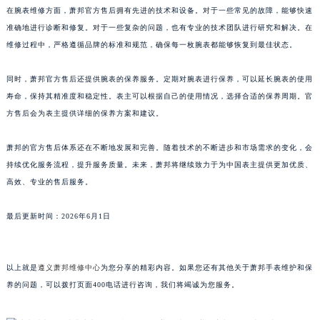
在腕表维修方面，萧邦官方售后拥有先进的技术和设备。对于一些常见的故障，能够快速
广东省潮州市潮安区新风路与潮汕路交汇处萧邦售后服务中心（需提前预约）
准确地进行诊断和修复。对于一些复杂的问题，也有专业的技术团队进行研究和解决。在
广东省广州市天河区天河路230号万菱汇国际中心A塔7层704室萧邦售后服务中心（需提前预约）
维修过程中，严格遵循品牌的标准和规范，确保每一枚腕表都能够恢复到最佳状态。
广东省广州市越秀区环市东路371-375号世界贸易中心大厦南塔15层1507室萧邦售后服务中心（需提前预约）
广东省河源市源城区越王大道萧邦售后服务中心（需提前预约）
同时，萧邦官方售后还提供腕表的保养服务。定期对腕表进行保养，可以延长腕表的使用
广东省惠州市惠城区江北文昌一路7号华贸大厦1座30层3005室萧邦售后服务中心（需提前预约）
寿命，保持其精准度和稳定性。表主可以根据自己的使用情况，选择合适的保养周期。官
方售后会为表主提供详细的保养方案和建议。
广东省江门市蓬江区广场西路萧邦售后服务中心（需提前预约）
广东省揭阳市榕城进贤门步行街萧邦售后服务中心（需提前预约）
萧邦的官方售后体系还在不断地发展和完善。随着技术的不断进步和市场需求的变化，会
广东省茂名市电白区水东街道迎宾大道萧邦售后服务中心（需提前预约）
持续优化服务流程，提升服务质量。未来，萧邦将继续致力于为中国表主提供更加优质、
广东省梅州市梅江区金燕大道萧邦售后服务中心（需提前预约）
高效、专业的售后服务。
广东省清远市清城区湖西路萧邦售后服务中心（需提前预约）
广东省汕头市龙湖区长平路萧邦售后服务中心（需提前预约）
最后更新时间：2026年6月1日
广东省汕尾市城区香洲街道园林社区翠园街萧邦售后服务中心（需提前预约）
广东省韶关市武江区芙蓉新区与老城中心交汇处萧邦售后服务中心（需提前预约）
以上就是
遵义萧邦维修中心
为您分享的精彩内容。如果您还有其他关于萧邦手表维护和保
广东省深圳市罗湖区深南东路5001号华润大厦17层1701室萧邦售后服务中心（需提前预约）
养的问题，可以拨打页面400电话进行咨询，我们将竭诚为您服务。
广东省阳江市江城区东风一路萧邦售后服务中心（需提前预约）
广东省云浮市云城区金山路萧邦售后服务中心（需提前预约）