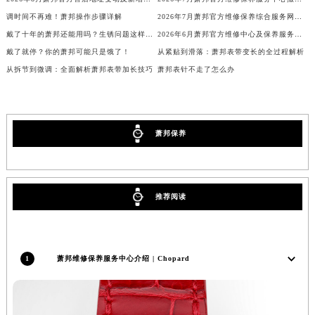
海南省东方市八所镇解放西路萧邦售后服务中心（需提前预约）
调时间不再难！萧邦操作步骤详解
2026年7月萧邦官方维修保养综合服务网迁址及新增网点速报
海南省琼海市嘉积镇东风路萧邦售后服务中心（需提前预约）
戴了十年的萧邦还能用吗？生锈问题这样解决
2026年6月萧邦官方维修中心及保养服务中心迁移与增设补充确认文件内容
戴了就停？你的萧邦可能只是饿了！
从紧贴到滑落：萧邦表带变长的全过程解析
海南省三沙市西沙区西沙群岛永兴岛北京路萧邦售后服务中心（需提前预约）
从拆节到微调：全面解析萧邦表带加长技巧
萧邦表针不走了怎么办
海南省三亚市吉阳区迎宾路萧邦售后服务中心（需提前预约）
海南省万宁市万城镇解放路萧邦售后服务中心（需提前预约）
海南省文昌市文城镇教育东路萧邦售后服务中心（需提前预约）
海南省五指山市通什镇三月三大道萧邦售后服务中心（需提前预约）
萧邦保养
香港特别行政区尖沙咀区油尖旺区广东道萧邦售后服务中心（需提前预约）
香港特别行政区金钟区中西区金钟道萧邦售后服务中心（需提前预约）
香港特别行政区九龙区油尖旺区弥敦道萧邦售后服务中心（需提前预约）
推荐阅读
香港特别行政区铜锣湾区湾仔区轩尼诗道萧邦售后服务中心（需提前预约）
河南省安阳市文峰区解放大道萧邦售后服务中心（需提前预约）
河南省鹤壁市淇滨区九州路萧邦售后服务中心（需提前预约）
1
萧邦维修保养服务中心介绍 | Chopard
河南省济源市沁园街道济水大道萧邦售后服务中心（需提前预约）
河南省焦作市解放区解放路萧邦售后服务中心（需提前预约）
河南省开封市鼓楼区中山路萧邦售后服务中心（需提前预约）