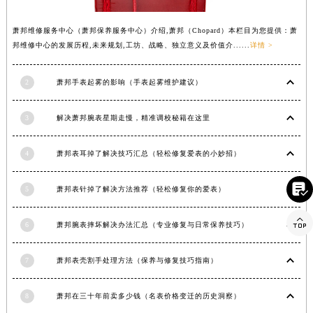
湖北省荆门市东宝中天街步行街萧邦售后服务中心（需提前预约）
萧邦维修服务中心（萧邦保养服务中心）介绍,萧邦（Chopard）本栏目为您提供：萧
湖北省荆州市荆州区荆中路萧邦售后服务中心（需提前预约）
邦维修中心的发展历程,未来规划,工坊、战略、独立意义及价值介......
详情 >
湖北省十堰市茅箭区人民北路萧邦售后服务中心（需提前预约）
湖北省随州市曾都区青年路萧邦售后服务中心（需提前预约）
2
萧邦手表起雾的影响（手表起雾维护建议）
湖北省咸宁市咸安区长安大道萧邦售后服务中心（需提前预约）
湖北省襄阳市樊城区长虹路与人民路交叉口萧邦售后服务中心（需提前预约）
3
解决萧邦腕表星期走慢，精准调校秘籍在这里
湖北省孝感市孝南区复兴大道萧邦售后服务中心（需提前预约）
湖北省宜昌市西陵区夷陵大道与港窑路萧邦售后服务中心（需提前预约）
4
萧邦表耳掉了解决技巧汇总（轻松修复爱表的小妙招）
湖南省常德市武陵区人民路萧邦售后服务中心（需提前预约）

5
萧邦表针掉了解决方法推荐（轻松修复你的爱表）
湖南省郴州市北湖区国庆北路萧邦售后服务中心（需提前预约）
湖南省衡阳市雁峰区解放路萧邦售后服务中心（需提前预约）

6
萧邦腕表摔坏解决办法汇总（专业修复与日常保养技巧）
湖南省怀化市鹤城区迎丰中路萧邦售后服务中心（需提前预约）
湖南省娄底市娄星区长青街萧邦售后服务中心（需提前预约）
7
萧邦表壳割手处理方法（保养与修复技巧指南）
湖南省邵阳市双清区东风路萧邦售后服务中心（需提前预约）
湖南省湘潭市雨湖区莲城大道萧邦售后服务中心（需提前预约）
8
萧邦在三十年前卖多少钱（名表价格变迁的历史洞察）
湖南省益阳市赫山区桃花仑路萧邦售后服务中心（需提前预约）