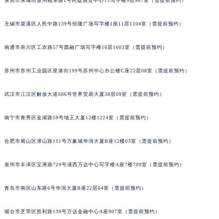
东莞市东城街道鸿福东路1号民盈国贸中心T1写字楼9层907室（需提前预约）
内蒙古自治区巴彦淖尔市临河区新华街萧邦售后服务中心（需提前预约）
内蒙古自治区包头市青山区幸福路甲3号王府井百货名表维修萧邦售后服务中心（需提前预约）
无锡市梁溪区人民中路139号恒隆广场写字楼1座11层1104室（需提前预约）
内蒙古自治区赤峰市红山区哈达街萧邦售后服务中心（需提前预约）
南通市崇川区工农路57号圆融广场写字楼16层1603室（需提前预约）
内蒙古自治区鄂尔多斯市东胜区伊金霍洛街萧邦售后服务中心（需提前预约）
内蒙古自治区呼伦贝尔市海拉尔区中央街萧邦售后服务中心（需提前预约）
苏州市苏州工业园区星港街199号苏州中心办公楼C座22层08室（需提前预约）
内蒙古自治区通辽市科尔沁区明仁大街萧邦售后服务中心（需提前预约）
内蒙古自治区乌海市海勃湾区人民南路萧邦售后服务中心（需提前预约）
武汉市江汉区解放大道686号世界贸易大厦38层09室（需提前预约）
内蒙古自治区乌兰察布市集宁区恩和大街萧邦售后服务中心（需提前预约）
南宁市青秀区金湖路59号地王大厦12楼1224室（需提前预约）
内蒙古自治区锡林郭勒盟市锡林浩特市光明街与额尔敦路交叉口萧邦售后服务中心（需提前预约）
内蒙古自治区兴安盟市乌兰浩特市兴安大街萧邦售后服务中心（需提前预约）
合肥市蜀山区潜山路111号万象城华润大厦B座12楼03室（需提前预约）
山西省大同市平城区迎宾街萧邦售后服务中心（需提前预约）
山西省晋城市城区黄华街萧邦售后服务中心（需提前预约）
泉州市丰泽区宝洲路729号浦西万达中心写字楼A座7楼709室（需提前预约）
山西省晋中市榆次区顺城街萧邦售后服务中心（需提前预约）
山西省临汾市尧都区解放路萧邦售后服务中心（需提前预约）
青岛市南区山东路6号华润大厦B座22层04室（需提前预约）
山西省吕梁市离石区永宁中路与建设街交叉口萧邦售后服务中心（需提前预约）
烟台市芝罘区胜利路139号万达金融中心A座907室（需提前预约）
山西省朔州市朔城区怡西路与鄯阳西街交汇处萧邦售后服务中心（需提前预约）