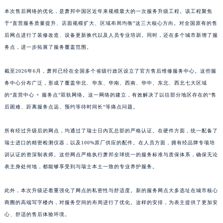
山东省德州市德城区东风中路萧邦售后服务中心（需提前预约）
本次售后网络的优化，是萧邦中国区近年来规模最大的一次服务升级工程。该工程聚焦
于“直营服务质量提升、店面规模扩大、区域布局均衡”这三大核心方向。对全国原有的售
山东省东营市东营区济南路萧邦售后服务中心（需提前预约）
后网点进行了装修改造、设备更新换代以及人员专业培训。同时，还在多个城市新增了服
山东省济南市历下区经十路11111号华润中心写字楼（万象城）15层1508室萧邦售后服务中心（需提前预约）
务点，进一步拓展了服务覆盖范围。
山东省济宁市任城区太白楼路萧邦售后服务中心（需提前预约）
山东省莱芜市文化南路8号银座商城名表维修一楼名表维修萧邦售后服务中心（需提前预约）
截至2026年6月，萧邦已经在全国多个省级行政区设立了官方售后维修服务中心。这些服
山东省临沂市兰山区解放路萧邦售后服务中心（需提前预约）
务中心分布广泛，形成了覆盖华北、华东、华南、西南、华中、东北、西北七大区域
山东省日照市东港区烟台路萧邦售后服务中心（需提前预约）
的“直营中心 + 服务点”双轨网络。这一网络的建立，有效解决了以往部分地区存在的“售
后困难、距离服务点远、预约等待时间长”等痛点问题。
山东省泰安市泰山区财源街道泰山大街萧邦售后服务中心（需提前预约）
山东省威海市环翠区新威海路89号振华商厦一楼名表维修萧邦售后服务中心（需提前预约）
所有经过升级后的网点，均通过了瑞士日内瓦总部的严格认证。在硬件方面，统一配备了
山东省潍坊市奎文区东风东街萧邦售后服务中心（需提前预约）
瑞士进口的精密检测仪器，以及100%原厂供应的配件。在人员方面，拥有经品牌专项培
山东省枣庄市滕州市北辛路与善国路交叉口萧邦售后服务中心（需提前预约）
训认证的资深制表师。这些网点严格执行萧邦全球统一的服务标准与质保体系，确保无论
山东省淄博市张店区金晶大道萧邦售后服务中心（需提前预约）
表主身处何地，都能够享受到与瑞士本土一致的专业养护服务。
上海市黄浦区南京东路299号宏伊国际广场写字楼8层806室萧邦售后服务中心（需提前预约）
此外，本次升级还着重强化了网点的私密性与舒适度。新的服务网点大多选址在城市核心
上海市徐汇区虹桥路3号港汇中心2座37层3705室萧邦售后服务中心（需提前预约）
商圈的高端写字楼内，对服务空间的布局进行了优化。这样的安排，为表主提供了更加安
浙江省杭州市上城区钱江路1366号华润大厦A座5层503-5室萧邦售后服务中心（需提前预约）
心、舒适的售后体验环境。
浙江省湖州市吴兴区劳动路萧邦售后服务中心（需提前预约）