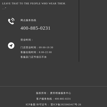
LEAVE THAT TO THE PEOPLE WHO WEAR THEM.
陕西省安康市汉滨区金州路萧邦售后服务中心（需提前预约）
...”
陕西省宝鸡市渭滨区经二路萧邦售后服务中心（需提前预约）
陕西省汉中市汉台区北大街萧邦售后服务中心（需提前预约）

网点服务热线
陕西省商洛市商州区州城街萧邦售后服务中心（需提前预约）
400-885-0231
陕西省铜川市王益区红旗街萧邦售后服务中心（需提前预约）
陕西省渭南市临渭区东风大街萧邦售后服务中心（需提前预约）
营业时间：

陕西省咸阳市秦都区沣西新城统一西路与白马河路交汇处萧邦售后服务中心（需提前预约）
门店营业时间：09:00-19:30
陕西省延安市宝塔区中心街萧邦售后服务中心（需提前预约）
客服在线时间：8:00-22:00
客服及门店节假日不休
陕西省榆林市榆阳区长兴路萧邦售后服务中心（需提前预约）
新疆维吾尔自治区阿克苏市东大街萧邦售后服务中心（需提前预约）
新疆维吾尔自治区阿拉尔市胜利大道萧邦售后服务中心（需提前预约）
新疆维吾尔自治区阿拉山口市友好路萧邦售后服务中心（需提前预约）
新疆维吾尔自治区阿勒泰市解放路萧邦售后服务中心（需提前预约）
新疆维吾尔自治区阿图什市光明路萧邦售后服务中心（需提前预约）
版权所有：
萧邦维修服务中心
新疆维吾尔自治区白杨市军垦路萧邦售后服务中心（需提前预约）
客户服务热线：
400-885-0231
ICP备案/许可证号： 晋ICP备2025065417号-26
新疆维吾尔自治区北屯市团结路萧邦售后服务中心（需提前预约）