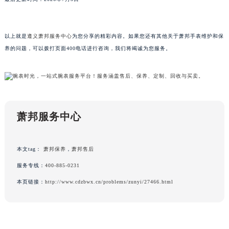
广东省云浮市云城区金山路萧邦售后服务中心（需提前预约）
广东省湛江市赤坎区观海北路萧邦售后服务中心（需提前预约）
以上就是
遵义萧邦服务中心
为您分享的精彩内容。如果您还有其他关于萧邦手表维护和保
广东省肇庆市端州区信安大道与砚都大道交汇处萧邦售后服务中心（需提前预约）
养的问题，可以拨打页面400电话进行咨询，我们将竭诚为您服务。
广西壮族自治区百色市右江区中山二路萧邦售后服务中心（需提前预约）
广西壮族自治区北海市海城区北京路萧邦售后服务中心（需提前预约）
广西壮族自治区崇左市江州区石景林街道友谊大道与丽川路交汇处萧邦售后服务中心（需提前预约）
广西壮族自治区防城港市港口区金花茶大道萧邦售后服务中心（需提前预约）
广西壮族自治区贵港市港北区港城街道布山大道与仙衣路交叉口萧邦售后服务中心（需提前预约）
萧邦服务中心
广西壮族自治区桂林市秀峰区红岭路萧邦售后服务中心（需提前预约）
广西壮族自治区河池市金城江区金城江街道朝阳路萧邦售后服务中心（需提前预约）
本文tag：
萧邦保养
，
萧邦售后
广西壮族自治区贺州市八步区城东街道灵峰南路萧邦售后服务中心（需提前预约）
服务专线：
400-885-0231
广西壮族自治区来宾市兴宾区桂中大道萧邦售后服务中心（需提前预约）
广西壮族自治区柳州市城中区中山中路萧邦售后服务中心（需提前预约）
本页链接：
http://www.cdzbwx.cn/problems/zunyi/27466.html
广西壮族自治区钦州市钦南区金海湾东大街萧邦售后服务中心（需提前预约）
广西壮族自治区梧州市万秀区龙湖镇高旺路萧邦售后服务中心（需提前预约）
广西壮族自治区玉林市玉州区金玉路萧邦售后服务中心（需提前预约）