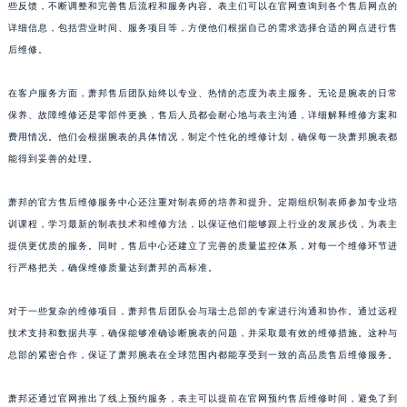
些反馈，不断调整和完善售后流程和服务内容。表主们可以在官网查询到各个售后网点的
浙江省湖州市吴兴区劳动路萧邦售后服务中心（需提前预约）
详细信息，包括营业时间、服务项目等，方便他们根据自己的需求选择合适的网点进行售
浙江省嘉兴市南湖区广益路705号嘉兴世界贸易中心A座13层1304室萧邦售后服务中心（需提前预约）
后维修。
浙江省金华市金东区东市南街777号金华万达广场4号楼22楼2209室萧邦售后服务中心（需提前预约）
在客户服务方面，萧邦售后团队始终以专业、热情的态度为表主服务。无论是腕表的日常
浙江省丽水市莲都区解放街萧邦售后服务中心（需提前预约）
保养、故障维修还是零部件更换，售后人员都会耐心地与表主沟通，详细解释维修方案和
浙江省宁波市江北区大闸南路500号来福士广场办公楼20层2009室萧邦售后服务中心（需提前预约）
费用情况。他们会根据腕表的具体情况，制定个性化的维修计划，确保每一块萧邦腕表都
浙江省衢州市柯城区上街萧邦售后服务中心（需提前预约）
能得到妥善的处理。
浙江省绍兴市越城区胜利东路379号世茂天际中心写字楼8层805室萧邦售后服务中心（需提前预约）
浙江省舟山市定海区解放东路萧邦售后服务中心（需提前预约）
萧邦的官方售后维修服务中心还注重对制表师的培养和提升。定期组织制表师参加专业培
澳门特别行政区大堂区议事亭前地（新马路）萧邦售后服务中心（需提前预约）
训课程，学习最新的制表技术和维修方法，以保证他们能够跟上行业的发展步伐，为表主
提供更优质的服务。同时，售后中心还建立了完善的质量监控体系，对每一个维修环节进
澳门特别行政区风顺堂区南湾大马路萧邦售后服务中心（需提前预约）
行严格把关，确保维修质量达到萧邦的高标准。
澳门特别行政区花地玛堂区关闸广场萧邦售后服务中心（需提前预约）
澳门特别行政区花王堂区大三巴商圈萧邦售后服务中心（需提前预约）
对于一些复杂的维修项目，萧邦售后团队会与瑞士总部的专家进行沟通和协作。通过远程
澳门特别行政区嘉模堂区官也街萧邦售后服务中心（需提前预约）
技术支持和数据共享，确保能够准确诊断腕表的问题，并采取最有效的维修措施。这种与
澳门省路氹城市金光大道萧邦售后服务中心（需提前预约）
总部的紧密合作，保证了萧邦腕表在全球范围内都能享受到一致的高品质售后维修服务。
澳门特别行政区望德堂区塔石广场萧邦售后服务中心（需提前预约）
萧邦还通过官网推出了线上预约服务，表主可以提前在官网预约售后维修时间，避免了到
福建省福州市鼓楼区五四路128-1号恒力城写字楼15层03室萧邦售后服务中心（需提前预约）