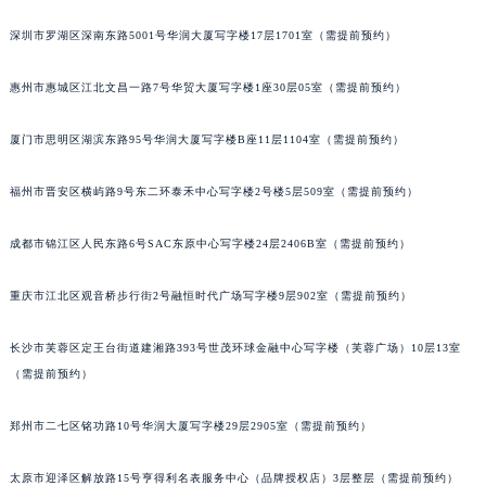
黑龙江省牡丹江市东安区太平路萧邦售后服务中心（需提前预约）
深圳市罗湖区深南东路5001号华润大厦写字楼17层1701室（需提前预约）
黑龙江省七台河市桃山区大同街萧邦售后服务中心（需提前预约）
黑龙江省齐齐哈尔市龙沙区龙华路萧邦售后服务中心（需提前预约）
惠州市惠城区江北文昌一路7号华贸大厦写字楼1座30层05室（需提前预约）
黑龙江省双鸭山市尖山区新兴大街萧邦售后服务中心（需提前预约）
厦门市思明区湖滨东路95号华润大厦写字楼B座11层1104室（需提前预约）
黑龙江省绥化市北林区新华街与康庄路交叉口萧邦售后服务中心（需提前预约）
黑龙江省伊春市伊美区通河路萧邦售后服务中心（需提前预约）
福州市晋安区横屿路9号东二环泰禾中心写字楼2号楼5层509室（需提前预约）
吉林省白城市洮北区明仁南街萧邦售后服务中心（需提前预约）
吉林省白山市浑江区浑江大街萧邦售后服务中心（需提前预约）
成都市锦江区人民东路6号SAC东原中心写字楼24层2406B室（需提前预约）
吉林省吉林市船营区河南街萧邦售后服务中心（需提前预约）
吉林省辽源市龙山区人民大街萧邦售后服务中心（需提前预约）
重庆市江北区观音桥步行街2号融恒时代广场写字楼9层902室（需提前预约）
吉林省梅河口市新华街道梅河大街萧邦售后服务中心（需提前预约）
长沙市芙蓉区定王台街道建湘路393号世茂环球金融中心写字楼（芙蓉广场）10层13室
吉林省四平市铁东区紫气大路与南九经街交汇处萧邦售后服务中心（需提前预约）
（需提前预约）
吉林省松原市宁江区五环大街萧邦售后服务中心（需提前预约）
吉林省通化市东昌区环通乡江南大街萧邦售后服务中心（需提前预约）
郑州市二七区铭功路10号华润大厦写字楼29层2905室（需提前预约）
吉林省延边市延吉市解放路萧邦售后服务中心（需提前预约）
辽宁省鞍山市铁东区站前街萧邦售后服务中心（需提前预约）
太原市迎泽区解放路15号亨得利名表服务中心（品牌授权店）3层整层（需提前预约）