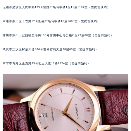
内蒙古自治区阿拉善盟市左旗土尔扈特大街萧邦售后服务中心（需提前预约）
无锡市梁溪区人民中路139号恒隆广场写字楼1座11层1104室（需提前预约）
内蒙古自治区巴彦淖尔市临河区新华街萧邦售后服务中心（需提前预约）
南通市崇川区工农路57号圆融广场写字楼16层1603室（需提前预约）
内蒙古自治区包头市青山区幸福路甲3号王府井百货名表维修萧邦售后服务中心（需提前预约）
内蒙古自治区赤峰市红山区哈达街萧邦售后服务中心（需提前预约）
苏州市苏州工业园区星港街199号苏州中心办公楼C座22层08室（需提前预约）
内蒙古自治区鄂尔多斯市东胜区伊金霍洛街萧邦售后服务中心（需提前预约）
内蒙古自治区呼伦贝尔市海拉尔区中央街萧邦售后服务中心（需提前预约）
武汉市江汉区解放大道686号世界贸易大厦38层09室（需提前预约）
内蒙古自治区通辽市科尔沁区明仁大街萧邦售后服务中心（需提前预约）
内蒙古自治区乌海市海勃湾区人民南路萧邦售后服务中心（需提前预约）
南宁市青秀区金湖路59号地王大厦12楼1224室（需提前预约）
内蒙古自治区乌兰察布市集宁区恩和大街萧邦售后服务中心（需提前预约）
内蒙古自治区锡林郭勒盟市锡林浩特市光明街与额尔敦路交叉口萧邦售后服务中心（需提前预约）
内蒙古自治区兴安盟市乌兰浩特市兴安大街萧邦售后服务中心（需提前预约）
山西省大同市平城区迎宾街萧邦售后服务中心（需提前预约）
山西省晋城市城区黄华街萧邦售后服务中心（需提前预约）
山西省晋中市榆次区顺城街萧邦售后服务中心（需提前预约）
山西省临汾市尧都区解放路萧邦售后服务中心（需提前预约）
山西省吕梁市离石区永宁中路与建设街交叉口萧邦售后服务中心（需提前预约）