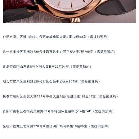
山西省朔州市朔城区怡西路与鄯阳西街交汇处萧邦售后服务中心（需提前预约）
山西省忻州市忻府区和平东街与七一南路交叉口萧邦售后服务中心（需提前预约）
山西省阳泉市郊区平阳东街与新城大道交叉口萧邦售后服务中心（需提前预约）
山西省运城市盐湖区河东街萧邦售后服务中心（需提前预约）
合肥市蜀山区潜山路111号万象城华润大厦B座12楼03室（需提前预约）
山西省长治市潞州区英雄中路萧邦售后服务中心（需提前预约）
山西省太原市迎泽区迎泽街道解放路15号亨得利名表维修授权店3楼萧邦售后服务中心（需提前预约）
泉州市丰泽区宝洲路729号浦西万达中心写字楼A座7楼709室（需提前预约）
天津市和平区赤峰道136号天津国际金融中心26层2603室萧邦售后服务中心（需提前预约）
青岛市南区山东路6号华润大厦B座22层04室（需提前预约）
安徽省安庆市迎江区人民路萧邦售后服务中心（需提前预约）
安徽省蚌埠市蚌山区淮河路萧邦售后服务中心（需提前预约）
烟台市芝罘区胜利路139号万达金融中心A座907室（需提前预约）
安徽省亳州市谯城区魏武大道萧邦售后服务中心（需提前预约）
安徽省池州市贵池区长江路萧邦售后服务中心（需提前预约）
长春市朝阳区西安大路727号中银大厦A座(旺进大厦)18层09室（需提前预约）
安徽省滁州市琅琊区南谯北路萧邦售后服务中心（需提前预约）
安徽省阜阳市颍州区颍州北路萧邦售后服务中心（需提前预约）
贵阳市南明区都司高架桥路33号亨特国际金融中心14楼14D（需提前预约）
安徽省淮北市相山区淮海路萧邦售后服务中心（需提前预约）
昆明市盘龙区北京路928号同德昆明广场写字楼10层06室（需提前预约）
安徽省淮南市田家庵区国庆中路萧邦售后服务中心（需提前预约）
安徽省黄山市屯溪区黄山西路萧邦售后服务中心（需提前预约）