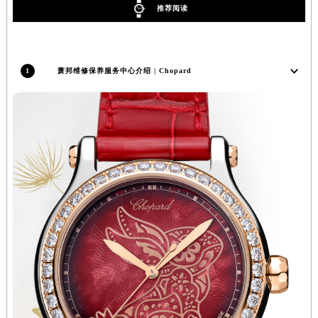
推荐阅读
河南省开封市鼓楼区中山路萧邦售后服务中心（需提前预约）
河南省洛阳市西工区中州中路与解放路交叉口萧邦售后服务中心（需提前预约）
河南省漯河市源汇区交通路萧邦售后服务中心（需提前预约）
1
萧邦维修保养服务中心介绍 | Chopard
河南省南阳市宛城区范蠡东路与南都路交叉口萧邦售后服务中心（需提前预约）
河南省平顶山市卫东区建设路萧邦售后服务中心（需提前预约）
河南省濮阳市大华龙区开州路绿城路交叉口萧邦售后服务中心（需提前预约）
河南省三门峡市湖滨区和平路萧邦售后服务中心（需提前预约）
河南省商丘市梁园区神火大道萧邦售后服务中心（需提前预约）
河南省新乡市红旗区人民路萧邦售后服务中心（需提前预约）
河南省信阳市浉河区东方红大道萧邦售后服务中心（需提前预约）
河南省许昌市魏都区建安大道与八龙路交叉口萧邦售后服务中心（需提前预约）
河南省郑州市二七区民主路10号华润大厦29层2905室萧邦售后服务中心（需提前预约）
河南省周口市川汇区七一路萧邦售后服务中心（需提前预约）
河南省驻马店市驿城区乐山大道与置地大道交叉口萧邦售后服务中心（需提前预约）
湖北省鄂州市鄂城区文星大道萧邦售后服务中心（需提前预约）
湖北省黄冈市黄州区赤壁大道萧邦售后服务中心（需提前预约）