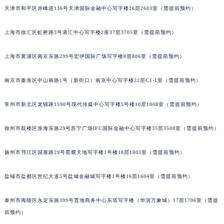
天津市和平区赤峰道136号天津国际金融中心写字楼26层2603室（需提前预约）
沈阳市沈河区中街路83号亨得利名表服务中心（品牌授权店）1层整层（需提前预约）
乌鲁木齐市天山区红山路26号时代广场（CCMALL）C座17层17-B（需提前预约）
上海市徐汇区虹桥路3号港汇中心写字楼2座37层3705室（需提前预约）
温州市鹿城区锦绣路1067号置信广场10层1015室（需提前预约）
哈尔滨市道里区友谊西路600号富力中心T2座写字楼29层03室（需提前预约）
上海市黄浦区南京东路299号宏伊国际广场写字楼8层806室（需提前预约）
大连市中山区人民路15号国际金融大厦7层G室（需提前预约）
佛山市禅城区季华五路57号万科金融中心C座12层1205室（需提前预约）
南京市秦淮区中山南路1号（新街口）南京中心写字楼22层C1-1室（需提前预约）
东莞市东城街道鸿福东路1号民盈国贸中心T1写字楼9层907室（需提前预约）
常州市新北区龙锦路1590号现代传媒中心写字楼5号楼10层1008室（需提前预约）
无锡市梁溪区人民中路139号恒隆广场写字楼1座11层1104室（需提前预约）
南通市崇川区工农路57号圆融广场写字楼16层1603室（需提前预约）
徐州市鼓楼区淮海东路29号苏宁广场IFC国际金融中心写字楼35层3508室（需提前预约）
苏州市苏州工业园区星港街199号苏州中心办公楼C座22层08室（需提前预约）
武汉市江汉区解放大道686号世界贸易大厦38层09室（需提前预约）
扬州市邗江区国展路29号星耀天地写字楼1号楼18层1803室（需提前预约）
南宁市青秀区金湖路59号地王大厦12楼1224室（需提前预约）
盐城市盐都区世纪大道5号盐城金融城写字楼1号楼16层1604室（需提前预约）
合肥市蜀山区潜山路111号万象城华润大厦B座12楼03室（需提前预约）
泉州市丰泽区宝洲路729号浦西万达中心写字楼A座7楼709室（需提前预约）
泰州市海陵区永定东路399号置地商务中心东塔写字楼（华润万象城）17层1706室（需提
青岛市南区山东路6号华润大厦B座22层04室（需提前预约）
前预约）
烟台市芝罘区胜利路139号万达金融中心A座907室（需提前预约）