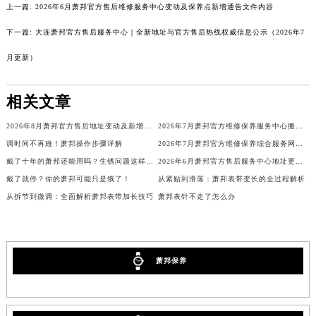
上一篇:
2026年6月萧邦官方售后维修服务中心变动及保养点新增通告文件内容
海南省儋州市儋州市那大镇兰洋北路萧邦售后服务中心（需提前预约）
下一篇:
大连萧邦官方售后服务中心｜全新地址与官方售后热线权威信息公示（2026年7
海南省东方市八所镇解放西路萧邦售后服务中心（需提前预约）
海南省琼海市嘉积镇东风路萧邦售后服务中心（需提前预约）
月更新）
海南省三沙市西沙区西沙群岛永兴岛北京路萧邦售后服务中心（需提前预约）
海南省三亚市吉阳区迎宾路萧邦售后服务中心（需提前预约）
相关文章
海南省万宁市万城镇解放路萧邦售后服务中心（需提前预约）
2026年8月萧邦官方售后地址变动及新增服务点完整补充公告
2026年7月萧邦官方维修保养服务中心搬迁与新设点补充确认通告原文内容
海南省文昌市文城镇教育东路萧邦售后服务中心（需提前预约）
调时间不再难！萧邦操作步骤详解
2026年7月萧邦官方维修保养综合服务网迁址及新增网点速报
海南省五指山市通什镇三月三大道萧邦售后服务中心（需提前预约）
戴了十年的萧邦还能用吗？生锈问题这样解决
2026年6月萧邦官方售后服务中心地址更新及新店补充最终通知
香港特别行政区尖沙咀区油尖旺区广东道萧邦售后服务中心（需提前预约）
戴了就停？你的萧邦可能只是饿了！
从紧贴到滑落：萧邦表带变长的全过程解析
香港特别行政区金钟区中西区金钟道萧邦售后服务中心（需提前预约）
从拆节到微调：全面解析萧邦表带加长技巧
萧邦表针不走了怎么办
香港特别行政区九龙区油尖旺区弥敦道萧邦售后服务中心（需提前预约）
香港特别行政区铜锣湾区湾仔区轩尼诗道萧邦售后服务中心（需提前预约）
河南省安阳市文峰区解放大道萧邦售后服务中心（需提前预约）
萧邦保养
河南省鹤壁市淇滨区九州路萧邦售后服务中心（需提前预约）
河南省济源市沁园街道济水大道萧邦售后服务中心（需提前预约）
河南省焦作市解放区解放路萧邦售后服务中心（需提前预约）