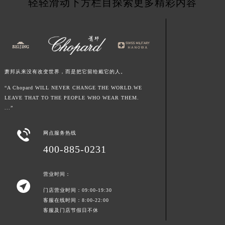
轻轻滑动下方栏目探索更多精彩内容
青海省玉树藏族自治州结古镇胜利路萧邦售后服务中心（需提前预约）
陕西省安康市汉滨区金州路萧邦售后服务中心（需提前预约）
陕西省宝鸡市渭滨区经二路萧邦售后服务中心（需提前预约）
陕西省汉中市汉台区北大街萧邦售后服务中心（需提前预约）
陕西省商洛市商州区州城街萧邦售后服务中心（需提前预约）
萧邦从来没有改变世界，而是把它留给戴它的人。
陕西省铜川市王益区红旗街萧邦售后服务中心（需提前预约）
“A Chopard WILL NEVER CHANGE THE WORLD.WE
陕西省渭南市临渭区东风大街萧邦售后服务中心（需提前预约）
LEAVE THAT TO THE PEOPLE WHO WEAR THEM.
...”
陕西省咸阳市秦都区沣西新城统一西路与白马河路交汇处萧邦售后服务中心（需提前预约）
陕西省延安市宝塔区中心街萧邦售后服务中心（需提前预约）

网点服务热线
陕西省榆林市榆阳区长兴路萧邦售后服务中心（需提前预约）
400-885-0231
新疆维吾尔自治区阿克苏市东大街萧邦售后服务中心（需提前预约）
新疆维吾尔自治区阿拉尔市胜利大道萧邦售后服务中心（需提前预约）
营业时间：
新疆维吾尔自治区阿拉山口市友好路萧邦售后服务中心（需提前预约）

门店营业时间：09:00-19:30
新疆维吾尔自治区阿勒泰市解放路萧邦售后服务中心（需提前预约）
客服在线时间：8:00-22:00
新疆维吾尔自治区阿图什市光明路萧邦售后服务中心（需提前预约）
客服及门店节假日不休
新疆维吾尔自治区白杨市军垦路萧邦售后服务中心（需提前预约）