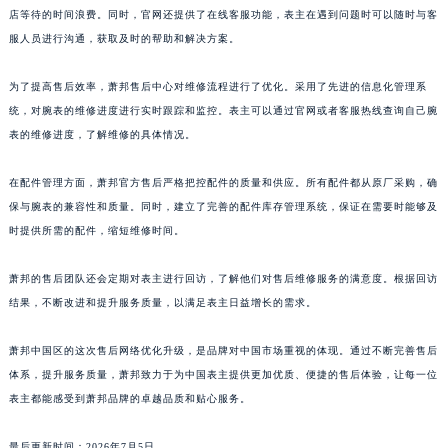
店等待的时间浪费。同时，官网还提供了在线客服功能，表主在遇到问题时可以随时与客
福建省厦门市思明区湖滨东路95号万象城华润大厦B座11层1104室萧邦售后服务中心（需提前预约）
服人员进行沟通，获取及时的帮助和解决方案。
广东省潮州市潮安区新风路与潮汕路交汇处萧邦售后服务中心（需提前预约）
广东省广州市天河区天河路230号万菱汇国际中心A塔7层704室萧邦售后服务中心（需提前预约）
为了提高售后效率，萧邦售后中心对维修流程进行了优化。采用了先进的信息化管理系
广东省广州市越秀区环市东路371-375号世界贸易中心大厦南塔15层1507室萧邦售后服务中心（需提前预约）
统，对腕表的维修进度进行实时跟踪和监控。表主可以通过官网或者客服热线查询自己腕
广东省河源市源城区越王大道萧邦售后服务中心（需提前预约）
表的维修进度，了解维修的具体情况。
广东省惠州市惠城区江北文昌一路7号华贸大厦1座30层3005室萧邦售后服务中心（需提前预约）
在配件管理方面，萧邦官方售后严格把控配件的质量和供应。所有配件都从原厂采购，确
广东省江门市蓬江区广场西路萧邦售后服务中心（需提前预约）
保与腕表的兼容性和质量。同时，建立了完善的配件库存管理系统，保证在需要时能够及
广东省揭阳市榕城进贤门步行街萧邦售后服务中心（需提前预约）
时提供所需的配件，缩短维修时间。
广东省茂名市电白区水东街道迎宾大道萧邦售后服务中心（需提前预约）
广东省梅州市梅江区金燕大道萧邦售后服务中心（需提前预约）
萧邦的售后团队还会定期对表主进行回访，了解他们对售后维修服务的满意度。根据回访
广东省清远市清城区湖西路萧邦售后服务中心（需提前预约）
结果，不断改进和提升服务质量，以满足表主日益增长的需求。
广东省汕头市龙湖区长平路萧邦售后服务中心（需提前预约）
萧邦中国区的这次售后网络优化升级，是品牌对中国市场重视的体现。通过不断完善售后
广东省汕尾市城区香洲街道园林社区翠园街萧邦售后服务中心（需提前预约）
体系，提升服务质量，萧邦致力于为中国表主提供更加优质、便捷的售后体验，让每一位
广东省韶关市武江区芙蓉新区与老城中心交汇处萧邦售后服务中心（需提前预约）
表主都能感受到萧邦品牌的卓越品质和贴心服务。
广东省深圳市罗湖区深南东路5001号华润大厦17层1701室萧邦售后服务中心（需提前预约）
广东省阳江市江城区东风一路萧邦售后服务中心（需提前预约）
最后更新时间：2026年7月5日