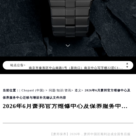
萧邦官方全国统一服务热线400-885-0231，服务覆盖中国大陆、香港、澳门、台湾全部区域（非大陆需加拨“+86”）
2026年8月萧邦售后服务中心最新网点地址：
北京市朝阳区建国门外大街甲6号华熙国际中心写字楼D座11层1102室（北京总部）（需提前预约）
北京市东城区东长安街1号东方广场写字楼W3座6层602室（需提前预约）
天津市和平区赤峰道136号天津国际金融中心写字楼26层2603室（需提前预约）
上海市徐汇区虹桥路3号港汇中心写字楼2座37层3705室（需提前预约）
上海市黄浦区南京东路299号宏伊国际广场写字楼8层806室（需提前预约）
▲
站点公告>
南京市秦淮区中山南路1号（新街口）南京中心写字楼22层C1-1室（需提前预约）
▼
常州市新北区龙锦路1590号现代传媒中心写字楼5号楼10层1008室（需提前预约）
徐州市鼓楼区淮海东路29号苏宁广场IFC国际金融中心写字楼35层3508室（需提前预约）
当前位置：
| Chopard (中国)
>
问题/知识/资讯
>
遵义
> 2026年6月萧邦官方维修中心及
扬州市邗江区国展路29号星耀天地写字楼1号楼18层1803室（需提前预约）
保养服务中心迁移与增设补充确认文件内容
盐城市盐都区世纪大道5号盐城金融城写字楼1号楼16层1604室（需提前预约）
2026年6月萧邦官方维修中心及保养服务中心迁移与增设补充确认文件内容
泰州市海陵区永定东路399号置地商务中心东塔写字楼（华润万象城）17层1706室（需提前预约）
宁波市江北区大闸南路500号来福士广场办公楼20层2009室（需提前预约）
杭州市上城区钱江路1366号华润大厦写字楼A座5层503-5室（需提前预约）
金华市金东区东市南街777号金华万达广场写字楼4号楼22层2209室（需提前预约）
【萧邦保养】2026年，萧邦中国区顺利达成全国售后服