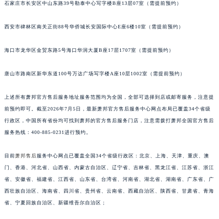
石家庄市长安区中山东路39号勒泰中心写字楼B座13层07室（需提前预约）
安徽省六安市金安区解放中路萧邦售后服务中心（需提前预约）
安徽省马鞍山市雨山区湖南西路萧邦售后服务中心（需提前预约）
西安市碑林区南关正街88号华侨城长安国际中心E座6楼10室（需提前预约）
安徽省宿州市埇桥区人民中路萧邦售后服务中心（需提前预约）
海口市龙华区金贸东路5号海口华润大厦B座17层1707室（需提前预约）
安徽省铜陵市铜官区石城大道萧邦售后服务中心（需提前预约）
安徽省芜湖市镜湖区中山路步行街萧邦售后服务中心（需提前预约）
唐山市路南区新华东道100号万达广场写字楼A座10层1002室（需提前预约）
安徽省宣城市宣州区叠嶂西路萧邦售后服务中心（需提前预约）
福建省龙岩市新罗区九一南路萧邦售后服务中心（需提前预约）
上述所有萧邦官方售后服务地址服务范围均为全国，全部可选择到店或邮寄服务，注意提
福建省南平市建阳区人民西路萧邦售后服务中心（需提前预约）
前预约即可。截至2026年7月5日，最新萧邦官方售后服务中心网点布局已覆盖34个省级
福建省宁德市蕉城区天湖东路萧邦售后服务中心（需提前预约）
行政区，中国所有省份均可找到萧邦的官方售后服务门店，注意需拨打萧邦全国官方售后
服务热线：400-885-0231进行预约。
福建省莆田市城厢区霞林街道荔华东大道萧邦售后服务中心（需提前预约）
福建省三明市三元区东乾二路萧邦售后服务中心（需提前预约）
目前
萧邦售后
服务中心网点已覆盖全国34个省级行政区：北京、上海、天津、重庆、澳
福建省漳州市龙文区步港路萧邦售后服务中心（需提前预约）
门、香港、河北省、山西省、内蒙古自治区、辽宁省、吉林省、黑龙江省、江苏省、浙江
江苏省常州市新北区龙锦路1590号现代传媒中心5号楼10层1008室萧邦售后服务中心（需提前预约）
省、安徽省、福建省、江西省、山东省、台湾省、河南省、湖北省、湖南省、广东省、广
江苏省淮安市清江浦区淮海北路萧邦售后服务中心（需提前预约）
西壮族自治区、海南省、四川省、贵州省、云南省、西藏自治区、陕西省、甘肃省、青海
江苏省连云港市海州区通灌北路萧邦售后服务中心（需提前预约）
省、宁夏回族自治区、新疆维吾尔自治区；
江苏省南京市秦淮区中山南路1号南京中心22层22-C1-C3室萧邦售后服务中心（需提前预约）