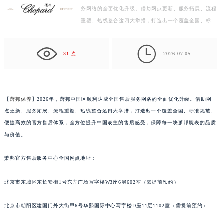
务网络的全面优化升级。借助网点更新、服务拓展、流程
绍兴市越城区胜利东路379号世茂天际中心写字楼8层805室（需提前预约）
重塑、热线整合这四大举措，打造出一个覆盖全国、标准
嘉兴市南湖区广益路705号嘉兴世界贸易中心写字楼A座13层1304室（需提前预约）
规范、便捷高效的官方售后体系，全方位提升中国表主
南昌市红谷滩新区红谷中大道998号绿地双子塔（中央广场）A1座办公楼14层07室（需提前预约）
的…

济南市历下区经十路11111号华润中心写字楼（万象城）15层1508室（需提前预约）
31 次
2026-07-05
广州市天河区天河路230号万菱汇国际中心写字楼A塔7层704室（需提前预约）
广州市越秀区环市东路371-375号世界贸易中心大厦南塔写字楼15层07室（需提前预约）
深圳市罗湖区深南东路5001号华润大厦写字楼17层1701室（需提前预约）
【
萧邦保养
】2026年，萧邦中国区顺利达成全国售后服务网络的全面优化升级。借助网
惠州市惠城区江北文昌一路7号华贸大厦写字楼1座30层05室（需提前预约）
点更新、服务拓展、流程重塑、热线整合这四大举措，打造出一个覆盖全国、标准规范、
厦门市思明区湖滨东路95号华润大厦写字楼B座11层1104室（需提前预约）
便捷高效的官方售后体系，全方位提升中国表主的售后感受，保障每一块萧邦腕表的品质
福州市鼓楼区五四路128-1号恒力城写字楼15层03室（需提前预约）
与价值。
成都市锦江区人民东路6号SAC东原中心写字楼24层2406B室（需提前预约）
萧邦官方售后服务中心全国网点地址：
重庆市江北区观音桥步行街2号融恒时代广场写字楼9层902室（需提前预约）
长沙市芙蓉区定王台街道建湘路393号世茂环球金融中心写字楼（芙蓉广场）10层13室（需提前预约）
北京市东城区东长安街1号东方广场写字楼W3座6层602室（需提前预约）
郑州市二七区铭功路10号华润大厦写字楼29层2905室（需提前预约）
太原市迎泽区解放路15号亨得利名表服务中心（品牌授权店）3层整层（需提前预约）
北京市朝阳区建国门外大街甲6号华熙国际中心写字楼D座11层1102室（需提前预约）
沈阳市沈河区中街路137号亨得利名表服务中心（品牌授权店）1层整层（需提前预约）