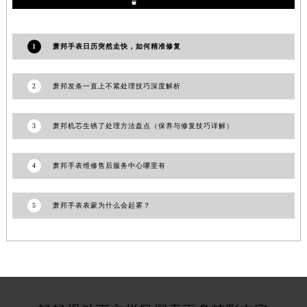
甘肃省庆阳市西峰区南大街萧邦售后服务中心（需提前预约）
甘肃省天水市秦州区民主路萧邦售后服务中心（需提前预约）
1
萧邦手表日历突然走快，如何精准修复
甘肃省武威市凉州区迎宾路萧邦售后服务中心（需提前预约）
甘肃省张掖市甘州区民乐北路萧邦售后服务中心（需提前预约）
2
萧邦发条一直上不紧处理技巧深度解析
宁夏回族自治区固原市原州区文化街萧邦售后服务中心（需提前预约）
宁夏回族自治区石嘴山市大武口区贺兰山路萧邦售后服务中心（需提前预约）
3
萧邦机芯生锈了处理方法盘点（保养与修复技巧详解）
宁夏回族自治区吴忠市利通区开元大道萧邦售后服务中心（需提前预约）
宁夏回族自治区银川市兴庆区新华东路97号新百中心C馆一层C1-18号商铺萧邦售后服务中心（需提前预约）
4
萧邦手表维修售后服务中心哪里有
宁夏回族自治区中卫市沙坡头区鼓楼东街萧邦售后服务中心（需提前预约）
青海省果洛藏族自治州玛沁县团结路萧邦售后服务中心（需提前预约）
青海省海北藏族自治州海晏县将军路萧邦售后服务中心（需提前预约）
5
萧邦手表表蒙为什么会起雾？
青海省海东市乐都区滨河路萧邦售后服务中心（需提前预约）
青海省海南藏族自治州共和县青海湖大街萧邦售后服务中心（需提前预约）
青海省海西蒙古族藏族自治州德令哈市柴达木路萧邦售后服务中心（需提前预约）
青海省黄南藏族自治州同仁市德合隆路萧邦售后服务中心（需提前预约）
青海省西宁市城西区海湖新区西关大道萧邦售后服务中心（需提前预约）