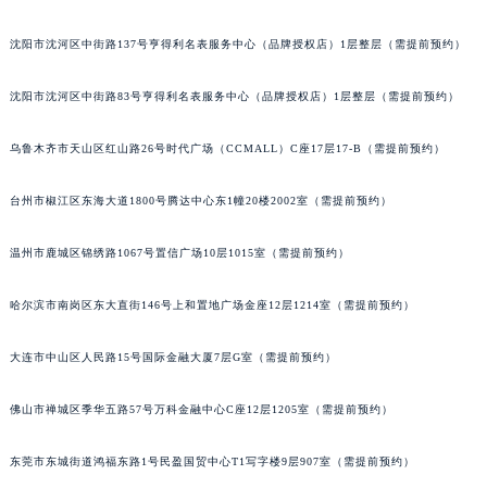
辽宁省本溪市平山区胜利路萧邦售后服务中心（需提前预约）
沈阳市沈河区中街路137号亨得利名表服务中心（品牌授权店）1层整层（需提前预约）
辽宁省朝阳市双塔区新华路萧邦售后服务中心（需提前预约）
辽宁省丹东市振兴区七经街萧邦售后服务中心（需提前预约）
沈阳市沈河区中街路83号亨得利名表服务中心（品牌授权店）1层整层（需提前预约）
辽宁省抚顺市新抚区东一路萧邦售后服务中心（需提前预约）
辽宁省阜新市海州区解放大街萧邦售后服务中心（需提前预约）
乌鲁木齐市天山区红山路26号时代广场（CCMALL）C座17层17-B（需提前预约）
辽宁省葫芦岛市连山区中央路萧邦售后服务中心（需提前预约）
台州市椒江区东海大道1800号腾达中心东1幢20楼2002室（需提前预约）
辽宁省锦州市古塔区中央大街萧邦售后服务中心（需提前预约）
辽宁省辽阳市白塔区新运大街萧邦售后服务中心（需提前预约）
温州市鹿城区锦绣路1067号置信广场10层1015室（需提前预约）
辽宁省盘锦市兴隆台区石油大街萧邦售后服务中心（需提前预约）
辽宁省铁岭市银州区南马路萧邦售后服务中心（需提前预约）
哈尔滨市南岗区东大直街146号上和置地广场金座12层1214室（需提前预约）
辽宁省营口市站前区市府路与渤海大街交叉口萧邦售后服务中心（需提前预约）
辽宁省沈阳市沈河区中街路137号亨得利名表维修授权店1楼萧邦售后服务中心（需提前预约）
大连市中山区人民路15号国际金融大厦7层G室（需提前预约）
辽宁省沈阳市沈河区中街路83号亨得利名表维修授权店1楼萧邦售后服务中心（需提前预约）
佛山市禅城区季华五路57号万科金融中心C座12层1205室（需提前预约）
北京市朝阳区建国门外大街甲6号华熙国际中心D座11层1102室萧邦售后服务中心（北京总部）（需提前预约）
北京市东城区东长安街1号王府井东方广场W3座6层602室萧邦售后服务中心（需提前预约）
东莞市东城街道鸿福东路1号民盈国贸中心T1写字楼9层907室（需提前预约）
河北省保定市竞秀区朝阳北大街北国先天下萧邦售后服务中心（需提前预约）