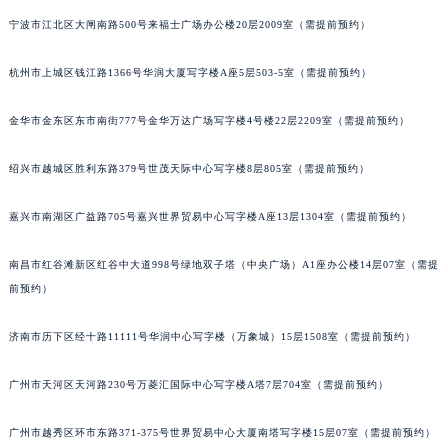
长春市朝阳区西安大路727号中银大厦A座(旺进大厦)18层09室（需提前预约）
宁波市江北区大闸南路500号来福士广场办公楼20层2009室（需提前预约）
贵阳市南明区都司高架桥路33号亨特国际金融中心14楼14D（需提前预约）
杭州市上城区钱江路1366号华润大厦写字楼A座5层503-5室（需提前预约）
昆明市盘龙区北京路928号同德昆明广场写字楼10层06室（需提前预约）
石家庄市长安区中山东路39号勒泰中心写字楼B座13层07室（需提前预约）
金华市金东区东市南街777号金华万达广场写字楼4号楼22层2209室（需提前预约）
西安市碑林区南关正街88号华侨城长安国际中心E座6楼10室（需提前预约）
海口市龙华区金贸东路5号海口华润大厦B座17层1707室（需提前预约）
绍兴市越城区胜利东路379号世茂天际中心写字楼8层805室（需提前预约）
唐山市路南区新华东道100号万达广场写字楼A座10层1002室（需提前预约）
台州市椒江区东海大道1800号腾达中心东1幢20楼2002室（需提前预约）
嘉兴市南湖区广益路705号嘉兴世界贸易中心写字楼A座13层1304室（需提前预约）
内蒙古自治区呼和浩特市玉泉区大学西街70号华润万象城写字楼（鄂尔多斯大厦）23层2326室（需提前预约）
南昌市红谷滩新区红谷中大道998号绿地双子塔（中央广场）A1座办公楼14层07室（需提
甘肃省兰州市七里河区西津西路16号兰州中心写字楼21层2102室（需提前预约）
前预约）
重庆市解放碑渝中区民权路28号英利国际金融中心写字楼20层01室（需提前预约）
黑龙江省大庆市萨尔图区会战大街萧邦售后服务中心（需提前预约）
济南市历下区经十路11111号华润中心写字楼（万象城）15层1508室（需提前预约）
黑龙江省鹤岗市向阳区红军路萧邦售后服务中心（需提前预约）
黑龙江省黑河市爱辉区中央街萧邦售后服务中心（需提前预约）
广州市天河区天河路230号万菱汇国际中心写字楼A塔7层704室（需提前预约）
黑龙江省鸡西市鸡冠区红军路萧邦售后服务中心（需提前预约）
广州市越秀区环市东路371-375号世界贸易中心大厦南塔写字楼15层07室（需提前预约）
黑龙江省佳木斯市向阳区长安路萧邦售后服务中心（需提前预约）