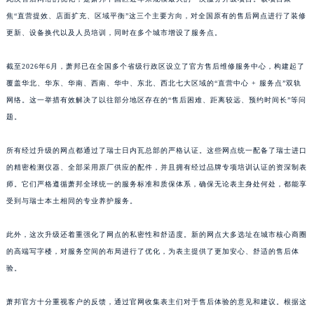
江西省鹰潭市月湖区胜利东路萧邦售后服务中心（需提前预约）
焦“直营提效、店面扩充、区域平衡”这三个主要方向，对全国原有的售后网点进行了装修
更新、设备换代以及人员培训，同时在多个城市增设了服务点。
山东省德州市德城区东风中路萧邦售后服务中心（需提前预约）
山东省东营市东营区济南路萧邦售后服务中心（需提前预约）
截至2026年6月，萧邦已在全国多个省级行政区设立了官方售后维修服务中心，构建起了
山东省济南市历下区经十路11111号华润中心写字楼（万象城）15层1508室萧邦售后服务中心（需提前预约）
覆盖华北、华东、华南、西南、华中、东北、西北七大区域的“直营中心 + 服务点”双轨
山东省济宁市任城区太白楼路萧邦售后服务中心（需提前预约）
网络。这一举措有效解决了以往部分地区存在的“售后困难、距离较远、预约时间长”等问
山东省莱芜市文化南路8号银座商城名表维修一楼名表维修萧邦售后服务中心（需提前预约）
题。
山东省临沂市兰山区解放路萧邦售后服务中心（需提前预约）
所有经过升级的网点都通过了瑞士日内瓦总部的严格认证。这些网点统一配备了瑞士进口
山东省日照市东港区烟台路萧邦售后服务中心（需提前预约）
的精密检测仪器、全部采用原厂供应的配件，并且拥有经过品牌专项培训认证的资深制表
山东省泰安市泰山区财源街道泰山大街萧邦售后服务中心（需提前预约）
师。它们严格遵循萧邦全球统一的服务标准和质保体系，确保无论表主身处何处，都能享
山东省威海市环翠区新威海路89号振华商厦一楼名表维修萧邦售后服务中心（需提前预约）
受到与瑞士本土相同的专业养护服务。
山东省潍坊市奎文区东风东街萧邦售后服务中心（需提前预约）
山东省枣庄市滕州市北辛路与善国路交叉口萧邦售后服务中心（需提前预约）
此外，这次升级还着重强化了网点的私密性和舒适度。新的网点大多选址在城市核心商圈
山东省淄博市张店区金晶大道萧邦售后服务中心（需提前预约）
的高端写字楼，对服务空间的布局进行了优化，为表主提供了更加安心、舒适的售后体
验。
上海市黄浦区南京东路299号宏伊国际广场写字楼8层806室萧邦售后服务中心（需提前预约）
上海市徐汇区虹桥路3号港汇中心2座37层3705室萧邦售后服务中心（需提前预约）
萧邦官方十分重视客户的反馈，通过官网收集表主们对于售后体验的意见和建议。根据这
浙江省杭州市上城区钱江路1366号华润大厦A座5层503-5室萧邦售后服务中心（需提前预约）