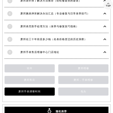
5
萧邦表针掉了解决方法推荐（轻松修复你的爱表）

湖南省益阳市赫山区桃花仑路萧邦售后服务中心（需提前预约）
湖南省永州市冷水滩区永州大道与中兴路交叉口萧邦售后服务中心（需提前预约）
6
萧邦腕表摔坏解决办法汇总（专业修复与日常保养技巧）
湖南省岳阳市岳阳楼区东茅岭路萧邦售后服务中心（需提前预约）
湖南省张家界市永定区解放路萧邦售后服务中心（需提前预约）
7
萧邦表壳割手处理方法（保养与修复技巧指南）
湖南省长沙市芙蓉区建湘路393号世茂环球金融中心写字楼10层1013室萧邦售后服务中心（需提前预约）
8
萧邦在三十年前卖多少钱（名表价格变迁的历史洞察）
湖南省株洲市芦淞区建设南路萧邦售后服务中心（需提前预约）
甘肃省白银市白银区北京路萧邦售后服务中心（需提前预约）
9
萧邦手表售后维修中心门店地址
甘肃省定西市安定区解放路萧邦售后服务中心（需提前预约）
甘肃省敦煌市沙州镇阳关中路萧邦售后服务中心（需提前预约）
沧州
萧邦维修
甘肃省合作市人民街萧邦售后服务中心（需提前预约）
甘肃省嘉峪关市雄关区新华中路萧邦售后服务中心（需提前预约）
萧邦售后
萧邦，手表维修
甘肃省金昌市金川区北京路萧邦售后服务中心（需提前预约）
甘肃省酒泉市肃州区西大街萧邦售后服务中心（需提前预约）
萧邦手表调整时间
包头
甘肃省临夏市城南街道团结路萧邦售后服务中心（需提前预约）
甘肃省陇南市武都区人民路萧邦售后服务中心（需提前预约）
甘肃省平凉市崆峒区西大街萧邦售后服务中心（需提前预约）
随机推荐