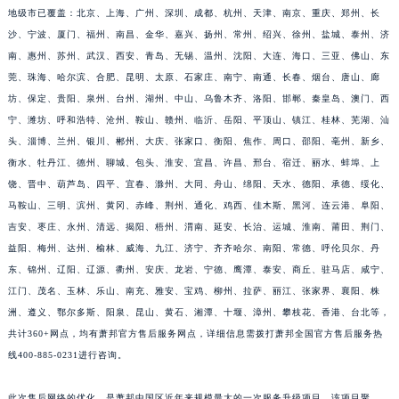
地级市已覆盖：北京、上海、广州、深圳、成都、杭州、天津、南京、重庆、郑州、长
江苏省宿迁市宿城区西湖路萧邦售后服务中心（需提前预约）
沙、宁波、厦门、福州、南昌、金华、嘉兴、扬州、常州、绍兴、徐州、盐城、泰州、济
江苏省泰州市海陵区永定东路399号置地商务中心东塔（华润万象城）17层1706室萧邦售后服务中心（需提前预约）
南、惠州、苏州、武汉、西安、青岛、无锡、温州、沈阳、大连、海口、三亚、佛山、东
江苏省徐州市鼓楼区淮海东路29号苏宁广场IFC国际金融中心35层3508室萧邦售后服务中心（需提前预约）
莞、珠海、哈尔滨、合肥、昆明、太原、石家庄、南宁、南通、长春、烟台、唐山、廊
江苏省盐城市盐都区世纪大道5号盐城金融城写字楼1号楼16层1604室萧邦售后服务中心（需提前预约）
坊、保定、贵阳、泉州、台州、湖州、中山、乌鲁木齐、洛阳、邯郸、秦皇岛、澳门、西
江苏省扬州市邗江区国展路29号星耀天地写字楼1号楼18层1803室萧邦售后服务中心（需提前预约）
宁、潍坊、呼和浩特、沧州、鞍山、赣州、临沂、岳阳、平顶山、镇江、桂林、芜湖、汕
头、淄博、兰州、银川、郴州、大庆、张家口、衡阳、焦作、周口、邵阳、亳州、新乡、
江苏省镇江市京口区中山东路萧邦售后服务中心（需提前预约）
衡水、牡丹江、德州、聊城、包头、淮安、宜昌、许昌、邢台、宿迁、丽水、蚌埠、上
江西省抚州市临川区赣东大道萧邦售后服务中心（需提前预约）
饶、晋中、葫芦岛、四平、宜春、滁州、大同、舟山、绵阳、天水、德阳、承德、绥化、
江西省赣州市章贡区文清路萧邦售后服务中心（需提前预约）
马鞍山、三明、滨州、黄冈、赤峰、荆州、通化、鸡西、佳木斯、黑河、连云港、阜阳、
江西省吉安市吉州区井冈山大道萧邦售后服务中心（需提前预约）
吉安、枣庄、永州、清远、揭阳、梧州、渭南、延安、长治、运城、淮南、莆田、荆门、
江西省景德镇市珠山区珠山中路萧邦售后服务中心（需提前预约）
益阳、梅州、达州、榆林、威海、九江、济宁、齐齐哈尔、南阳、常德、呼伦贝尔、丹
江西省九江市浔阳区浔阳路萧邦售后服务中心（需提前预约）
东、锦州、辽阳、辽源、衢州、安庆、龙岩、宁德、鹰潭、泰安、商丘、驻马店、咸宁、
江门、茂名、玉林、乐山、南充、雅安、宝鸡、柳州、拉萨、丽江、张家界、襄阳、株
江西省南昌市红谷滩新区红谷中大道998号绿地双子塔（中央广场）A1座办公楼14层1407室萧邦售后服务中心（需提前预约）
洲、遵义、鄂尔多斯、阳泉、昆山、黄石、湘潭、十堰、漳州、攀枝花、香港、台北等，
江西省萍乡市安源区萍安北大道与康庄路交叉口萧邦售后服务中心（需提前预约）
共计360+网点，均有萧邦官方售后服务网点，详细信息需拨打萧邦全国官方售后服务热
江西省上饶市信州区滨江西路萧邦售后服务中心（需提前预约）
线400-885-0231进行咨询。
江西省新余市渝水区北湖西路萧邦售后服务中心（需提前预约）
江西省宜春市袁州区中山中路萧邦售后服务中心（需提前预约）
此次售后网络的优化，是萧邦中国区近年来规模最大的一次服务升级项目。该项目聚