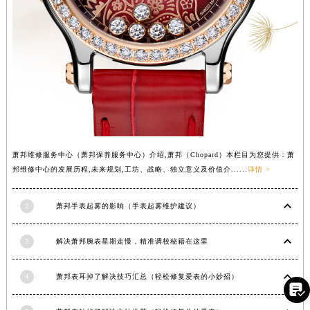
湖北省黄石市黄石港区武汉路萧邦售后服务中心（需提前预约）
湖北省荆门市东宝中天街步行街萧邦售后服务中心（需提前预约）
湖北省荆州市荆州区荆中路萧邦售后服务中心（需提前预约）
湖北省十堰市茅箭区人民北路萧邦售后服务中心（需提前预约）
湖北省随州市曾都区青年路萧邦售后服务中心（需提前预约）
湖北省咸宁市咸安区长安大道萧邦售后服务中心（需提前预约）
湖北省襄阳市樊城区长虹路与人民路交叉口萧邦售后服务中心（需提前预约）
湖北省孝感市孝南区复兴大道萧邦售后服务中心（需提前预约）
萧邦维修服务中心（萧邦保养服务中心）介绍,萧邦（Chopard）本栏目为您提供：萧
湖北省宜昌市西陵区夷陵大道与港窑路萧邦售后服务中心（需提前预约）
邦维修中心的发展历程,未来规划,工坊、战略、独立意义及价值介......
详情 >
湖南省常德市武陵区人民路萧邦售后服务中心（需提前预约）
2
萧邦手表起雾的影响（手表起雾维护建议）
湖南省郴州市北湖区国庆北路萧邦售后服务中心（需提前预约）
湖南省衡阳市雁峰区解放路萧邦售后服务中心（需提前预约）
3
解决萧邦腕表星期走慢，精准调校秘籍在这里
湖南省怀化市鹤城区迎丰中路萧邦售后服务中心（需提前预约）
湖南省娄底市娄星区长青街萧邦售后服务中心（需提前预约）
4
萧邦表耳掉了解决技巧汇总（轻松修复爱表的小妙招）
湖南省邵阳市双清区东风路萧邦售后服务中心（需提前预约）

湖南省湘潭市雨湖区莲城大道萧邦售后服务中心（需提前预约）