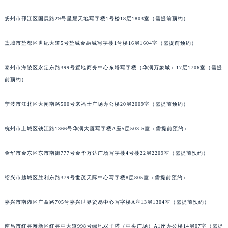
扬州市邗江区国展路29号星耀天地写字楼1号楼18层1803室（需提前预约）
盐城市盐都区世纪大道5号盐城金融城写字楼1号楼16层1604室（需提前预约）
泰州市海陵区永定东路399号置地商务中心东塔写字楼（华润万象城）17层1706室（需提
前预约）
宁波市江北区大闸南路500号来福士广场办公楼20层2009室（需提前预约）
杭州市上城区钱江路1366号华润大厦写字楼A座5层503-5室（需提前预约）
金华市金东区东市南街777号金华万达广场写字楼4号楼22层2209室（需提前预约）
绍兴市越城区胜利东路379号世茂天际中心写字楼8层805室（需提前预约）
嘉兴市南湖区广益路705号嘉兴世界贸易中心写字楼A座13层1304室（需提前预约）
南昌市红谷滩新区红谷中大道998号绿地双子塔（中央广场）A1座办公楼14层07室（需提