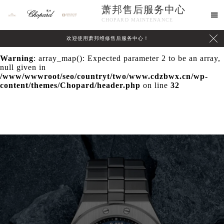
萧邦售后服务中心
Warning
: extract() expects parameter 1 to be array, null

CHOPARD MAINTENANCE
given in
/www/wwwroot/seo/countryt/two/www.cdzbwx.cn/wp-

欢迎使用萧邦维修售后服务中心！
content/themes/Chopard/header.php
on line
24
Warning
: array_map(): Expected parameter 2 to be an array,
null given in
/www/wwwroot/seo/countryt/two/www.cdzbwx.cn/wp-
content/themes/Chopard/header.php
on line
32
中心介绍
联系我们