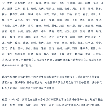
宁、潍坊、呼和浩特、沧州、鞍山、赣州、临沂、岳阳、平顶山、镇江、桂林、芜湖、汕
头、淄博、兰州、银川、郴州、大庆、张家口、衡阳、焦作、周口、邵阳、亳州、新乡、
衡水、牡丹江、德州、聊城、包头、淮安、宜昌、许昌、邢台、宿迁、丽水、蚌埠、上
饶、晋中、葫芦岛、四平、宜春、滁州、大同、舟山、绵阳、天水、德阳、承德、绥化、
马鞍山、三明、滨州、黄冈、赤峰、荆州、通化、鸡西、佳木斯、黑河、连云港、阜阳、
吉安、枣庄、永州、清远、揭阳、梧州、渭南、延安、长治、运城、淮南、莆田、荆门、
益阳、梅州、达州、榆林、威海、九江、济宁、齐齐哈尔、南阳、常德、呼伦贝尔、丹
东、锦州、辽阳、辽源、衢州、安庆、龙岩、宁德、鹰潭、泰安、商丘、驻马店、咸宁、
江门、茂名、玉林、乐山、南充、雅安、宝鸡、柳州、拉萨、丽江、张家界、襄阳、株
洲、遵义、鄂尔多斯、阳泉、昆山、黄石、湘潭、十堰、漳州、攀枝花、香港、台北等，
共计360+网点，均有萧邦官方售后服务网点，详细信息需拨打萧邦全国官方售后服务热
线400-885-0231进行咨询。
此次售后网络优化是萧邦中国区近年来规模最大的服务升级项目，重点聚焦“直营提效、
店面扩充、区域平衡”三个主要方向。对全国原有的售后网点进行了装修更新、设备换代
以及人员培训，同时在多个城市增设了服务点。
截至2026年6月，萧邦已在全国众多省级行政区设立官方售后维修服务中心，形成了覆盖
华北、华东、华南、西南、华中、东北、西北七大区域的“直营中心+服务点”双轨网络，