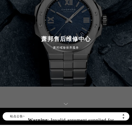
萧邦售后维修中心
萧邦维修保养服务
Warning
: Invalid argument supplied for
▲
站点公告>
▼
foreach() in
/www/wwwroot/seo/countryt/two/www.cdzbw
content/themes/Chopard/header.php
on