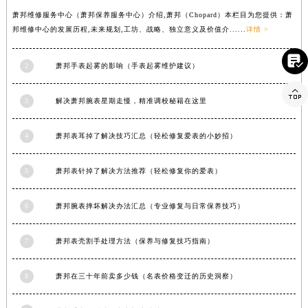
萧邦维修服务中心（萧邦保养服务中心）介绍,萧邦（Chopard）本栏目为您提供：萧
邦维修中心的发展历程,未来规划,工坊、战略、独立意义及价值介......
详情 >

2
萧邦手表起雾的影响（手表起雾维护建议）

3
解决萧邦腕表星期走慢，精准调校秘籍在这里
4
萧邦表耳掉了解决技巧汇总（轻松修复爱表的小妙招）
5
萧邦表针掉了解决方法推荐（轻松修复你的爱表）
6
萧邦腕表摔坏解决办法汇总（专业修复与日常保养技巧）
7
萧邦表壳割手处理方法（保养与修复技巧指南）
8
萧邦在三十年前卖多少钱（名表价格变迁的历史洞察）