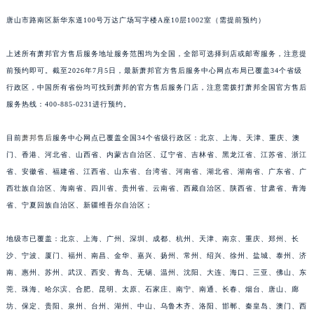
唐山市路南区新华东道100号万达广场写字楼A座10层1002室（需提前预约）
上述所有萧邦官方售后服务地址服务范围均为全国，全部可选择到店或邮寄服务，注意提
前预约即可。截至2026年7月5日，最新萧邦官方售后服务中心网点布局已覆盖34个省级
行政区，中国所有省份均可找到萧邦的官方售后服务门店，注意需拨打萧邦全国官方售后
服务热线：400-885-0231进行预约。
目前
萧邦售后
服务中心网点已覆盖全国34个省级行政区：北京、上海、天津、重庆、澳
门、香港、河北省、山西省、内蒙古自治区、辽宁省、吉林省、黑龙江省、江苏省、浙江
省、安徽省、福建省、江西省、山东省、台湾省、河南省、湖北省、湖南省、广东省、广
西壮族自治区、海南省、四川省、贵州省、云南省、西藏自治区、陕西省、甘肃省、青海
省、宁夏回族自治区、新疆维吾尔自治区；
地级市已覆盖：北京、上海、广州、深圳、成都、杭州、天津、南京、重庆、郑州、长
沙、宁波、厦门、福州、南昌、金华、嘉兴、扬州、常州、绍兴、徐州、盐城、泰州、济
南、惠州、苏州、武汉、西安、青岛、无锡、温州、沈阳、大连、海口、三亚、佛山、东
莞、珠海、哈尔滨、合肥、昆明、太原、石家庄、南宁、南通、长春、烟台、唐山、廊
坊、保定、贵阳、泉州、台州、湖州、中山、乌鲁木齐、洛阳、邯郸、秦皇岛、澳门、西