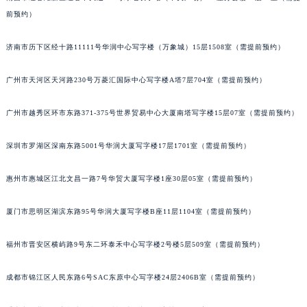
前预约）
济南市历下区经十路11111号华润中心写字楼（万象城）15层1508室（需提前预约）
广州市天河区天河路230号万菱汇国际中心写字楼A塔7层704室（需提前预约）
广州市越秀区环市东路371-375号世界贸易中心大厦南塔写字楼15层07室（需提前预约）
深圳市罗湖区深南东路5001号华润大厦写字楼17层1701室（需提前预约）
惠州市惠城区江北文昌一路7号华贸大厦写字楼1座30层05室（需提前预约）
厦门市思明区湖滨东路95号华润大厦写字楼B座11层1104室（需提前预约）
福州市晋安区横屿路9号东二环泰禾中心写字楼2号楼5层509室（需提前预约）
成都市锦江区人民东路6号SAC东原中心写字楼24层2406B室（需提前预约）