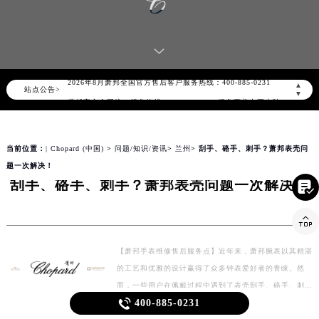
2026年8月萧邦中国区售后服务网络优化升级公告
2026年8月萧邦全国官方售后客户服务热线：400-885-0231
▲
站点公告>
▼
萧邦官方全国统一服务热线400-885-0231，服务覆盖中国大陆、香港、澳门、台湾全部区域（非大陆需加拨“+86”）
2026年8月萧邦售后服务中心最新网点地址：
北京市朝阳区建国门外大街甲6号华熙国际中心写字楼D座11层1102室（北京总部）（需提前预约）
当前位置：
| Chopard (中国)
>
问题/知识/资讯
>
兰州
> 刮手、硌手、刺手？萧邦表壳问
北京市东城区东长安街1号东方广场写字楼W3座6层602室（需提前预约）
题一次解决！
刮手、硌手、刺手？萧邦表壳问题一次解决！
天津市和平区赤峰道136号天津国际金融中心写字楼26层2603室（需提前预约）

上海市徐汇区虹桥路3号港汇中心写字楼2座37层3705室（需提前预约）

上海市黄浦区南京东路299号宏伊国际广场写字楼8层806室（需提前预约）
南京市秦淮区中山南路1号（新街口）南京中心写字楼22层C1-1室（需提前预约）
【萧邦手表维修售后服务点】近年来，萧邦腕表以其精湛
常州市新北区龙锦路1590号现代传媒中心写字楼5号楼10层1008室（需提前预约）
的工艺和优雅的设计赢得了众多钟表爱好者的青睐。然
徐州市鼓楼区淮海东路29号苏宁广场IFC国际金融中心写字楼35层3508室（需提前预约）
而，一些用户在佩戴过程中遇到了表壳刮手、硌手、刺手

400-885-0231
扬州市邗江区国展路29号星耀天地写字楼1号楼18层1803室（需提前预约）
的问题，这不仅影响了佩戴体验，还可能对表壳造成损