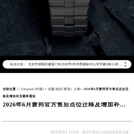
2026年8月萧邦中国区售后服务网络优化升级公告
2026年8月萧邦全国官方售后客户服务热线：400-885-0231
萧邦官方全国统一服务热线400-885-0231，服务覆盖中国大陆、香港、澳门、台湾全部区域（非大陆需加拨“+86”）
2026年8月萧邦售后服务中心最新网点地址：
北京市朝阳区建国门外大街甲6号华熙国际中心写字楼D座11层1102室（北京总部）（需提前预约）
▲
站点公告>
北京市东城区东长安街1号东方广场写字楼W3座6层602室（需提前预约）
▼
天津市和平区赤峰道136号天津国际金融中心写字楼26层2603室（需提前预约）
上海市徐汇区虹桥路3号港汇中心写字楼2座37层3705室（需提前预约）
当前位置：
| Chopard (中国)
>
问题/知识/资讯
>
上海
> 2026年6月萧邦官方售后点位迁
上海市黄浦区南京东路299号宏伊国际广场写字楼8层806室（需提前预约）
移及增加补充最终通知
南京市秦淮区中山南路1号（新街口）南京中心写字楼22层C1-1室（需提前预约）
2026年6月萧邦官方售后点位迁移及增加补充最终通知
常州市新北区龙锦路1590号现代传媒中心写字楼5号楼10层1008室（需提前预约）
徐州市鼓楼区淮海东路29号苏宁广场IFC国际金融中心写字楼35层3508室（需提前预约）
扬州市邗江区国展路29号星耀天地写字楼1号楼18层1803室（需提前预约）
盐城市盐都区世纪大道5号盐城金融城写字楼1号楼16层1604室（需提前预约）
【萧邦保养】2026年，萧邦中国区正式完成全国售后服