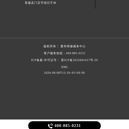
客服及门店节假日不休
新疆维吾尔自治区阿拉山口市友好路萧邦售后服务中心（需提前预约）
新疆维吾尔自治区阿勒泰市解放路萧邦售后服务中心（需提前预约）
新疆维吾尔自治区阿图什市光明路萧邦售后服务中心（需提前预约）
新疆维吾尔自治区白杨市军垦路萧邦售后服务中心（需提前预约）
新疆维吾尔自治区北屯市团结路萧邦售后服务中心（需提前预约）
新疆维吾尔自治区博乐市博乐市北京路萧邦售后服务中心（需提前预约）
版权所有：
萧邦维修服务中心
客户服务热线：
400-885-0231
新疆维吾尔自治区昌吉市延安北路萧邦售后服务中心（需提前预约）
ICP备案/许可证号： 晋ICP备2025065417号-26
新疆维吾尔自治区阜康市博峰路萧邦售后服务中心（需提前预约）
XML
新疆维吾尔自治区哈密市伊州区建国北路萧邦售后服务中心（需提前预约）
2026-08-08T13:39:43+00:00
新疆维吾尔自治区和田市和田市北京西路萧邦售后服务中心（需提前预约）
新疆维吾尔自治区胡杨河市胡杨河市胡杨路萧邦售后服务中心（需提前预约）
新疆维吾尔自治区霍尔果斯市亚欧北路萧邦售后服务中心（需提前预约）
新疆维吾尔自治区喀什市解放北路萧邦售后服务中心（需提前预约）
新疆维吾尔自治区可克达拉市幸福路萧邦售后服务中心（需提前预约）
新疆维吾尔自治区克拉玛依市克拉玛依区友谊路萧邦售后服务中心（需提前预约）

400-885-0231
新疆维吾尔自治区库车市库车市文化东路萧邦售后服务中心（需提前预约）