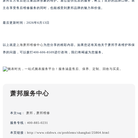
萧邦官方售后还注重品牌形象的维护。通过提供优质的服务，树立了良好的品牌口碑。表
广东省汕尾市城区香洲街道园林社区翠园街萧邦售后服务中心（需提前预约）
主在享受售后维修服务的同时，也能感受到萧邦品牌的魅力和价值。
广东省韶关市武江区芙蓉新区与老城中心交汇处萧邦售后服务中心（需提前预约）
最后更新时间：2026年6月13日
广东省深圳市罗湖区深南东路5001号华润大厦17层1701室萧邦售后服务中心（需提前预约）
广东省阳江市江城区东风一路萧邦售后服务中心（需提前预约）
广东省云浮市云城区金山路萧邦售后服务中心（需提前预约）
以上就是
上海萧邦维修中心
为您分享的精彩内容。如果您还有其他关于萧邦手表维护和保
广东省湛江市赤坎区观海北路萧邦售后服务中心（需提前预约）
养的问题，可以拨打400-606-8509进行咨询，我们将竭诚为您服务。
广东省肇庆市端州区信安大道与砚都大道交汇处萧邦售后服务中心（需提前预约）
广西壮族自治区百色市右江区中山二路萧邦售后服务中心（需提前预约）
广西壮族自治区北海市海城区北京路萧邦售后服务中心（需提前预约）
广西壮族自治区崇左市江州区石景林街道友谊大道与丽川路交汇处萧邦售后服务中心（需提前预约）
萧邦服务中心
广西壮族自治区防城港市港口区金花茶大道萧邦售后服务中心（需提前预约）
广西壮族自治区贵港市港北区港城街道布山大道与仙衣路交叉口萧邦售后服务中心（需提前预约）
广西壮族自治区桂林市秀峰区红岭路萧邦售后服务中心（需提前预约）
本文tag：
萧邦
，
萧邦维修
广西壮族自治区河池市金城江区金城江街道朝阳路萧邦售后服务中心（需提前预约）
服务专线：
400-885-0231
广西壮族自治区贺州市八步区城东街道灵峰南路萧邦售后服务中心（需提前预约）
本页链接：
http://www.cdzbwx.cn/problems/shanghai/25864.html
广西壮族自治区来宾市兴宾区桂中大道萧邦售后服务中心（需提前预约）