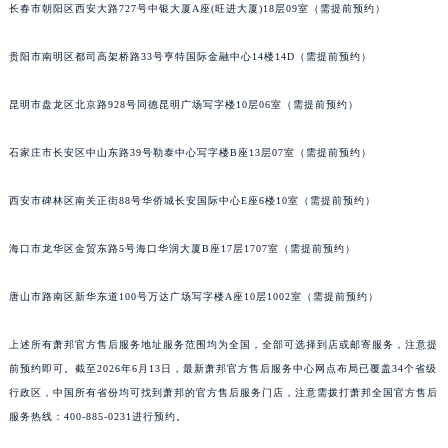
长春市朝阳区西安大路727号中银大厦A座(旺进大厦)18层09室（需提前预约）
山西省晋城市城区黄华街萧邦售后服务中心（需提前预约）
山西省晋中市榆次区顺城街萧邦售后服务中心（需提前预约）
贵阳市南明区都司高架桥路33号亨特国际金融中心14楼14D（需提前预约）
山西省临汾市尧都区解放路萧邦售后服务中心（需提前预约）
山西省吕梁市离石区永宁中路与建设街交叉口萧邦售后服务中心（需提前预约）
昆明市盘龙区北京路928号同德昆明广场写字楼10层06室（需提前预约）
山西省朔州市朔城区怡西路与鄯阳西街交汇处萧邦售后服务中心（需提前预约）
石家庄市长安区中山东路39号勒泰中心写字楼B座13层07室（需提前预约）
山西省忻州市忻府区和平东街与七一南路交叉口萧邦售后服务中心（需提前预约）
山西省阳泉市郊区平阳东街与新城大道交叉口萧邦售后服务中心（需提前预约）
西安市碑林区南关正街88号华侨城长安国际中心E座6楼10室（需提前预约）
山西省运城市盐湖区河东街萧邦售后服务中心（需提前预约）
山西省长治市潞州区英雄中路萧邦售后服务中心（需提前预约）
海口市龙华区金贸东路5号海口华润大厦B座17层1707室（需提前预约）
山西省太原市迎泽区迎泽街道解放路15号亨得利名表维修授权店3楼萧邦售后服务中心（需提前预约）
唐山市路南区新华东道100号万达广场写字楼A座10层1002室（需提前预约）
天津市和平区赤峰道136号天津国际金融中心26层2603室萧邦售后服务中心（需提前预约）
安徽省安庆市迎江区人民路萧邦售后服务中心（需提前预约）
上述所有萧邦官方售后服务地址服务范围均为全国，全部可选择到店或邮寄服务，注意提
安徽省蚌埠市蚌山区淮河路萧邦售后服务中心（需提前预约）
前预约即可。截至2026年6月13日，最新萧邦官方售后服务中心网点布局已覆盖34个省级
安徽省亳州市谯城区魏武大道萧邦售后服务中心（需提前预约）
行政区，中国所有省份均可找到萧邦的官方售后服务门店，注意需拨打萧邦全国官方售后
安徽省池州市贵池区长江路萧邦售后服务中心（需提前预约）
服务热线：400-885-0231进行预约。
安徽省滁州市琅琊区南谯北路萧邦售后服务中心（需提前预约）