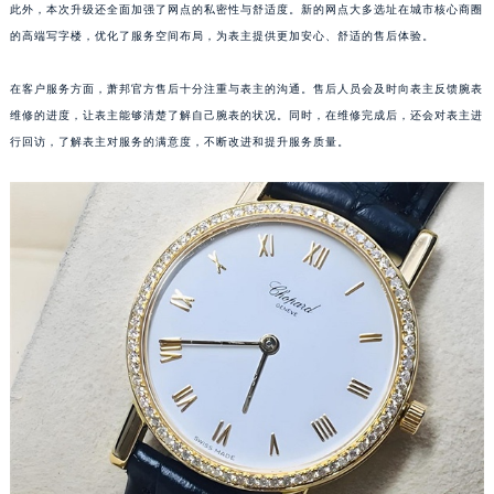
此外，本次升级还全面加强了网点的私密性与舒适度。新的网点大多选址在城市核心商圈
江西省萍乡市安源区萍安北大道与康庄路交叉口萧邦售后服务中心（需提前预约）
的高端写字楼，优化了服务空间布局，为表主提供更加安心、舒适的售后体验。
江西省上饶市信州区滨江西路萧邦售后服务中心（需提前预约）
江西省新余市渝水区北湖西路萧邦售后服务中心（需提前预约）
在客户服务方面，萧邦官方售后十分注重与表主的沟通。售后人员会及时向表主反馈腕表
江西省宜春市袁州区中山中路萧邦售后服务中心（需提前预约）
维修的进度，让表主能够清楚了解自己腕表的状况。同时，在维修完成后，还会对表主进
行回访，了解表主对服务的满意度，不断改进和提升服务质量。
江西省鹰潭市月湖区胜利东路萧邦售后服务中心（需提前预约）
山东省德州市德城区东风中路萧邦售后服务中心（需提前预约）
山东省东营市东营区济南路萧邦售后服务中心（需提前预约）
山东省济南市历下区经十路11111号华润中心写字楼（万象城）15层1508室萧邦售后服务中心（需提前预约）
山东省济宁市任城区太白楼路萧邦售后服务中心（需提前预约）
山东省莱芜市文化南路8号银座商城名表维修一楼名表维修萧邦售后服务中心（需提前预约）
山东省临沂市兰山区解放路萧邦售后服务中心（需提前预约）
山东省日照市东港区烟台路萧邦售后服务中心（需提前预约）
山东省泰安市泰山区财源街道泰山大街萧邦售后服务中心（需提前预约）
山东省威海市环翠区新威海路89号振华商厦一楼名表维修萧邦售后服务中心（需提前预约）
山东省潍坊市奎文区东风东街萧邦售后服务中心（需提前预约）
山东省枣庄市滕州市北辛路与善国路交叉口萧邦售后服务中心（需提前预约）