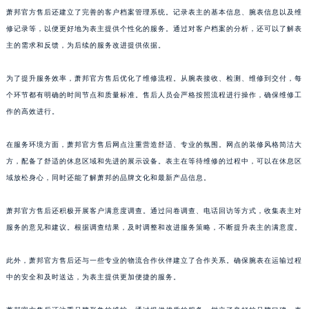
萧邦官方售后还建立了完善的客户档案管理系统。记录表主的基本信息、腕表信息以及维
澳门特别行政区嘉模堂区官也街萧邦售后服务中心（需提前预约）
修记录等，以便更好地为表主提供个性化的服务。通过对客户档案的分析，还可以了解表
澳门省路氹城市金光大道萧邦售后服务中心（需提前预约）
主的需求和反馈，为后续的服务改进提供依据。
澳门特别行政区望德堂区塔石广场萧邦售后服务中心（需提前预约）
福建省福州市鼓楼区五四路128-1号恒力城写字楼15层03室萧邦售后服务中心（需提前预约）
为了提升服务效率，萧邦官方售后优化了维修流程。从腕表接收、检测、维修到交付，每
福建省厦门市思明区湖滨东路95号万象城华润大厦B座11层1104室萧邦售后服务中心（需提前预约）
个环节都有明确的时间节点和质量标准。售后人员会严格按照流程进行操作，确保维修工
广东省潮州市潮安区新风路与潮汕路交汇处萧邦售后服务中心（需提前预约）
作的高效进行。
广东省广州市天河区天河路230号万菱汇国际中心A塔7层704室萧邦售后服务中心（需提前预约）
在服务环境方面，萧邦官方售后网点注重营造舒适、专业的氛围。网点的装修风格简洁大
广东省广州市越秀区环市东路371-375号世界贸易中心大厦南塔15层1507室萧邦售后服务中心（需提前预约）
方，配备了舒适的休息区域和先进的展示设备。表主在等待维修的过程中，可以在休息区
广东省河源市源城区越王大道萧邦售后服务中心（需提前预约）
域放松身心，同时还能了解萧邦的品牌文化和最新产品信息。
广东省惠州市惠城区江北文昌一路7号华贸大厦1座30层3005室萧邦售后服务中心（需提前预约）
广东省江门市蓬江区广场西路萧邦售后服务中心（需提前预约）
萧邦官方售后还积极开展客户满意度调查。通过问卷调查、电话回访等方式，收集表主对
广东省揭阳市榕城进贤门步行街萧邦售后服务中心（需提前预约）
服务的意见和建议。根据调查结果，及时调整和改进服务策略，不断提升表主的满意度。
广东省茂名市电白区水东街道迎宾大道萧邦售后服务中心（需提前预约）
此外，萧邦官方售后还与一些专业的物流合作伙伴建立了合作关系。确保腕表在运输过程
广东省梅州市梅江区金燕大道萧邦售后服务中心（需提前预约）
中的安全和及时送达，为表主提供更加便捷的服务。
广东省清远市清城区湖西路萧邦售后服务中心（需提前预约）
广东省汕头市龙湖区长平路萧邦售后服务中心（需提前预约）