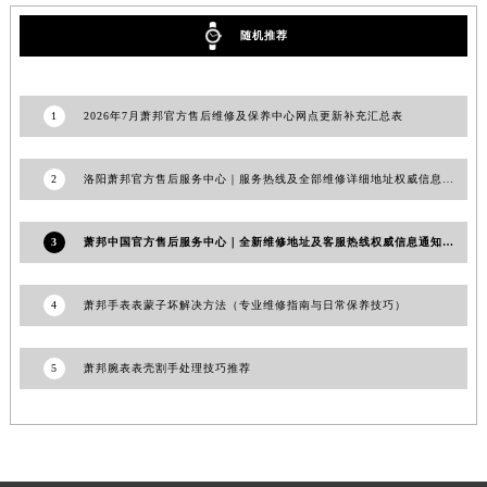
甘肃省酒泉市肃州区西大街萧邦售后服务中心（需提前预约）
随机推荐
甘肃省临夏市城南街道团结路萧邦售后服务中心（需提前预约）
甘肃省陇南市武都区人民路萧邦售后服务中心（需提前预约）
甘肃省平凉市崆峒区西大街萧邦售后服务中心（需提前预约）
1
2026年7月萧邦官方售后维修及保养中心网点更新补充汇总表
甘肃省庆阳市西峰区南大街萧邦售后服务中心（需提前预约）
甘肃省天水市秦州区民主路萧邦售后服务中心（需提前预约）
2
洛阳萧邦官方售后服务中心｜服务热线及全部维修详细地址权威信息公示（2026年7月更新）
甘肃省武威市凉州区迎宾路萧邦售后服务中心（需提前预约）
甘肃省张掖市甘州区民乐北路萧邦售后服务中心（需提前预约）
3
萧邦中国官方售后服务中心｜全新维修地址及客服热线权威信息通知（2026年6月最新）
宁夏回族自治区固原市原州区文化街萧邦售后服务中心（需提前预约）
宁夏回族自治区石嘴山市大武口区贺兰山路萧邦售后服务中心（需提前预约）
4
萧邦手表表蒙子坏解决方法（专业维修指南与日常保养技巧）
宁夏回族自治区吴忠市利通区开元大道萧邦售后服务中心（需提前预约）
宁夏回族自治区银川市兴庆区新华东路97号新百中心C馆一层C1-18号商铺萧邦售后服务中心（需提前预约）
5
萧邦腕表表壳割手处理技巧推荐
宁夏回族自治区中卫市沙坡头区鼓楼东街萧邦售后服务中心（需提前预约）
青海省果洛藏族自治州玛沁县团结路萧邦售后服务中心（需提前预约）
青海省海北藏族自治州海晏县将军路萧邦售后服务中心（需提前预约）
青海省海东市乐都区滨河路萧邦售后服务中心（需提前预约）