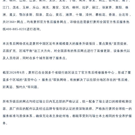
东、锦州、辽阳、辽源、衢州、安庆、龙岩、宁德、鹰潭、泰安、商丘、驻马店、咸宁、
江苏省常州市新北区龙锦路1590号现代传媒中心5号楼10层1008室萧邦售后服务中心（需提前预约）
江门、茂名、玉林、乐山、南充、雅安、宝鸡、柳州、拉萨、丽江、张家界、襄阳、株
江苏省淮安市清江浦区淮海北路萧邦售后服务中心（需提前预约）
洲、遵义、鄂尔多斯、阳泉、昆山、黄石、湘潭、十堰、漳州、攀枝花、香港、台北等，
共计360+网点，均有萧邦官方售后服务网点，详细信息需拨打萧邦全国官方售后服务热
江苏省连云港市海州区通灌北路萧邦售后服务中心（需提前预约）
线400-885-0231进行咨询。
江苏省南京市秦淮区中山南路1号南京中心22层22-C1-C3室萧邦售后服务中心（需提前预约）
江苏省宿迁市宿城区西湖路萧邦售后服务中心（需提前预约）
本次售后网络优化是萧邦中国区近年来规模最大的服务升级项目，重点聚焦“直营提效、
江苏省泰州市海陵区永定东路399号置地商务中心东塔（华润万象城）17层1706室萧邦售后服务中心（需提前预约）
店面扩充、区域平衡”这三大方向。对全国原有的售后网点进行了装修更新、设备换代以
江苏省徐州市鼓楼区淮海东路29号苏宁广场IFC国际金融中心35层3508室萧邦售后服务中心（需提前预约）
及人员培训，同时在多个城市新增了服务点。
江苏省盐城市盐都区世纪大道5号盐城金融城写字楼1号楼16层1604室萧邦售后服务中心（需提前预约）
截至2026年6月，萧邦已在全国多个省级行政区设立了官方售后维修服务中心，形成了覆
江苏省扬州市邗江区国展路29号星耀天地写字楼1号楼18层1803室萧邦售后服务中心（需提前预约）
盖多个区域的“直营中心 + 服务点”双轨网络，有效解决了以往部分地区存在的“售后难、
江苏省镇江市京口区中山东路萧邦售后服务中心（需提前预约）
距离远、预约久”等问题。
江西省抚州市临川区赣东大道萧邦售后服务中心（需提前预约）
江西省赣州市章贡区文清路萧邦售后服务中心（需提前预约）
所有升级后的网点均经过瑞士日内瓦总部的严格认证，统一配备了瑞士进口的精密检测仪
江西省吉安市吉州区井冈山大道萧邦售后服务中心（需提前预约）
器、原厂供应的配件以及经过品牌专项培训认证的资深制表师。严格执行萧邦全球统一的
江西省景德镇市珠山区珠山中路萧邦售后服务中心（需提前预约）
服务标准与质保体系，确保无论表主身处何地，都能享受到与瑞士本土相同的专业养护服
务。
江西省九江市浔阳区浔阳路萧邦售后服务中心（需提前预约）
江西省南昌市红谷滩新区红谷中大道998号绿地双子塔（中央广场）A1座办公楼14层1407室萧邦售后服务中心（需提前预约）