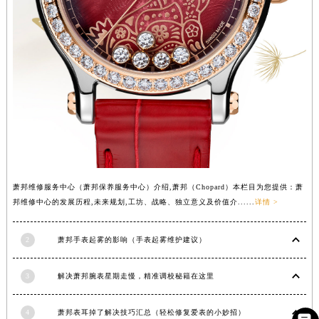
河南省周口市川汇区七一路萧邦售后服务中心（需提前预约）
河南省驻马店市驿城区乐山大道与置地大道交叉口萧邦售后服务中心（需提前预约）
湖北省鄂州市鄂城区文星大道萧邦售后服务中心（需提前预约）
湖北省黄冈市黄州区赤壁大道萧邦售后服务中心（需提前预约）
湖北省黄石市黄石港区武汉路萧邦售后服务中心（需提前预约）
湖北省荆门市东宝中天街步行街萧邦售后服务中心（需提前预约）
湖北省荆州市荆州区荆中路萧邦售后服务中心（需提前预约）
湖北省十堰市茅箭区人民北路萧邦售后服务中心（需提前预约）
湖北省随州市曾都区青年路萧邦售后服务中心（需提前预约）
萧邦维修服务中心（萧邦保养服务中心）介绍,萧邦（Chopard）本栏目为您提供：萧
湖北省咸宁市咸安区长安大道萧邦售后服务中心（需提前预约）
邦维修中心的发展历程,未来规划,工坊、战略、独立意义及价值介......
详情 >
湖北省襄阳市樊城区长虹路与人民路交叉口萧邦售后服务中心（需提前预约）
湖北省孝感市孝南区复兴大道萧邦售后服务中心（需提前预约）
2
萧邦手表起雾的影响（手表起雾维护建议）
湖北省宜昌市西陵区夷陵大道与港窑路萧邦售后服务中心（需提前预约）
湖南省常德市武陵区人民路萧邦售后服务中心（需提前预约）
3
解决萧邦腕表星期走慢，精准调校秘籍在这里
湖南省郴州市北湖区国庆北路萧邦售后服务中心（需提前预约）
4
萧邦表耳掉了解决技巧汇总（轻松修复爱表的小妙招）
湖南省衡阳市雁峰区解放路萧邦售后服务中心（需提前预约）