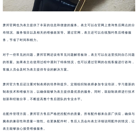
山东省淄博市张店区金晶大道萧邦售后服务中心（需提前预约）
上海市黄浦区南京东路299号宏伊国际广场写字楼8层806室萧邦售后服务中心（需提前预约）
上海市徐汇区虹桥路3号港汇中心2座37层3705室萧邦售后服务中心（需提前预约）
萧邦官网也为表主提供了丰富的信息和便捷的服务。表主可以在官网上查询售后网点的分
浙江省杭州市上城区钱江路1366号华润大厦A座5层503-5室萧邦售后服务中心（需提前预约）
布情况、服务项目以及相关的维修政策等。通过官网，表主还可以在线预约售后维修服
务，节省了时间和精力。
浙江省湖州市吴兴区劳动路萧邦售后服务中心（需提前预约）
浙江省嘉兴市南湖区广益路705号嘉兴世界贸易中心A座13层1304室萧邦售后服务中心（需提前预约）
对于一些常见的问题，萧邦官网还设有常见问题解答板块，表主可以在这里找到自己问题
浙江省金华市金东区东市南街777号金华万达广场4号楼22楼2209室萧邦售后服务中心（需提前预约）
的答案。如果表主在使用过程中遇到了特殊情况，也可以通过官网的在线客服进行咨询，
浙江省丽水市莲都区解放街萧邦售后服务中心（需提前预约）
客服人员会及时为表主提供专业的解决方案。
浙江省宁波市江北区大闸南路500号来福士广场办公楼20层2009室萧邦售后服务中心（需提前预约）
浙江省衢州市柯城区上街萧邦售后服务中心（需提前预约）
萧邦官方售后还注重对制表师的培养和提升。定期组织制表师参加专业培训，学习最新的
制表技术和维修方法，以确保能够为表主提供最优质的服务。同时，鼓励制表师进行技术
浙江省绍兴市越城区胜利东路379号世茂天际中心写字楼8层805室萧邦售后服务中心（需提前预约）
创新和经验分享，不断提高整个售后团队的专业水平。
浙江省舟山市定海区解放东路萧邦售后服务中心（需提前预约）
澳门特别行政区大堂区议事亭前地（新马路）萧邦售后服务中心（需提前预约）
在配件管理方面，萧邦官方售后严格把控配件的质量。所有配件都来自原厂供应，确保与
澳门特别行政区风顺堂区南湾大马路萧邦售后服务中心（需提前预约）
腕表的兼容性和质量一致性。在更换配件时，售后人员会向表主详细说明配件的情况，让
澳门特别行政区花地玛堂区关闸广场萧邦售后服务中心（需提前预约）
表主能够放心接受维修服务。
澳门特别行政区花王堂区大三巴商圈萧邦售后服务中心（需提前预约）