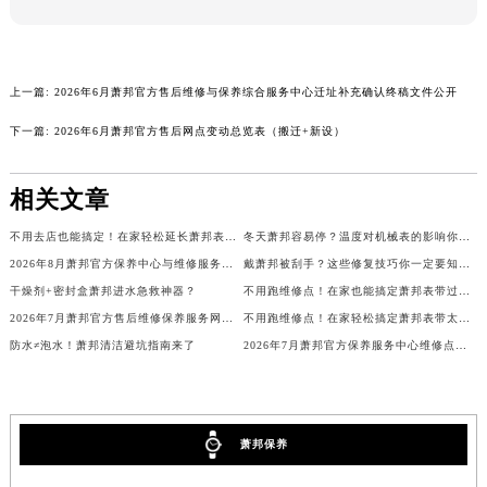
广西壮族自治区柳州市城中区中山中路萧邦售后服务中心（需提前预约）
广西壮族自治区钦州市钦南区金海湾东大街萧邦售后服务中心（需提前预约）
广西壮族自治区梧州市万秀区龙湖镇高旺路萧邦售后服务中心（需提前预约）
上一篇:
2026年6月萧邦官方售后维修与保养综合服务中心迁址补充确认终稿文件公开
广西壮族自治区玉林市玉州区金玉路萧邦售后服务中心（需提前预约）
下一篇:
2026年6月萧邦官方售后网点变动总览表（搬迁+新设）
海南省儋州市儋州市那大镇兰洋北路萧邦售后服务中心（需提前预约）
海南省东方市八所镇解放西路萧邦售后服务中心（需提前预约）
相关文章
海南省琼海市嘉积镇东风路萧邦售后服务中心（需提前预约）
海南省三沙市西沙区西沙群岛永兴岛北京路萧邦售后服务中心（需提前预约）
不用去店也能搞定！在家轻松延长萧邦表带的小妙招
冬天萧邦容易停？温度对机械表的影响你了解吗？
2026年8月萧邦官方保养中心与维修服务中心迁址及新开补充指南文件
戴萧邦被刮手？这些修复技巧你一定要知道！
海南省三亚市吉阳区迎宾路萧邦售后服务中心（需提前预约）
干燥剂+密封盒萧邦进水急救神器？
不用跑维修点！在家也能搞定萧邦表带过长难题
海南省万宁市万城镇解放路萧邦售后服务中心（需提前预约）
2026年7月萧邦官方售后维修保养服务网络扩容及迁址补充公告原文内容发布
不用跑维修点！在家轻松搞定萧邦表带太松难题
海南省文昌市文城镇教育东路萧邦售后服务中心（需提前预约）
防水≠泡水！萧邦清洁避坑指南来了
2026年7月萧邦官方保养服务中心维修点最终搬迁及增设方案
海南省五指山市通什镇三月三大道萧邦售后服务中心（需提前预约）
香港特别行政区尖沙咀区油尖旺区广东道萧邦售后服务中心（需提前预约）
香港特别行政区金钟区中西区金钟道萧邦售后服务中心（需提前预约）
萧邦保养
香港特别行政区九龙区油尖旺区弥敦道萧邦售后服务中心（需提前预约）
香港特别行政区铜锣湾区湾仔区轩尼诗道萧邦售后服务中心（需提前预约）