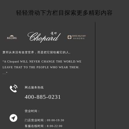
青海省海南藏族自治州共和县青海湖大街萧邦售后服务中心（需提前预约）
轻轻滑动下方栏目探索更多精彩内容
青海省海西蒙古族藏族自治州德令哈市柴达木路萧邦售后服务中心（需提前预约）
青海省黄南藏族自治州同仁市德合隆路萧邦售后服务中心（需提前预约）
青海省西宁市城西区海湖新区西关大道萧邦售后服务中心（需提前预约）
青海省玉树藏族自治州结古镇胜利路萧邦售后服务中心（需提前预约）
陕西省安康市汉滨区金州路萧邦售后服务中心（需提前预约）
萧邦从来没有改变世界，而是把它留给戴它的人。
陕西省宝鸡市渭滨区经二路萧邦售后服务中心（需提前预约）
“A Chopard WILL NEVER CHANGE THE WORLD.WE
陕西省汉中市汉台区北大街萧邦售后服务中心（需提前预约）
LEAVE THAT TO THE PEOPLE WHO WEAR THEM.
陕西省商洛市商州区州城街萧邦售后服务中心（需提前预约）
...”
陕西省铜川市王益区红旗街萧邦售后服务中心（需提前预约）

陕西省渭南市临渭区东风大街萧邦售后服务中心（需提前预约）
网点服务热线
陕西省咸阳市秦都区沣西新城统一西路与白马河路交汇处萧邦售后服务中心（需提前预约）
400-885-0231
陕西省延安市宝塔区中心街萧邦售后服务中心（需提前预约）
陕西省榆林市榆阳区长兴路萧邦售后服务中心（需提前预约）
营业时间：

新疆维吾尔自治区阿克苏市东大街萧邦售后服务中心（需提前预约）
门店营业时间：09:00-19:30
客服在线时间：8:00-22:00
新疆维吾尔自治区阿拉尔市胜利大道萧邦售后服务中心（需提前预约）