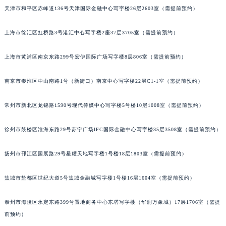
天津市和平区赤峰道136号天津国际金融中心写字楼26层2603室（需提前预约）
长沙市芙蓉区定王台街道建湘路393号世茂环球金融中心写字楼（芙蓉广场）10层13室（需提前预约）
郑州市二七区铭功路10号华润大厦写字楼29层2905室（需提前预约）
上海市徐汇区虹桥路3号港汇中心写字楼2座37层3705室（需提前预约）
太原市迎泽区解放路15号亨得利名表服务中心（品牌授权店）3层整层（需提前预约）
沈阳市沈河区中街路137号亨得利名表服务中心（品牌授权店）1层整层（需提前预约）
上海市黄浦区南京东路299号宏伊国际广场写字楼8层806室（需提前预约）
沈阳市沈河区中街路83号亨得利名表服务中心（品牌授权店）1层整层（需提前预约）
乌鲁木齐市天山区红山路26号时代广场（CCMALL）C座17层17-B（需提前预约）
南京市秦淮区中山南路1号（新街口）南京中心写字楼22层C1-1室（需提前预约）
温州市鹿城区锦绣路1067号置信广场10层1015室（需提前预约）
常州市新北区龙锦路1590号现代传媒中心写字楼5号楼10层1008室（需提前预约）
哈尔滨市道里区友谊西路600号富力中心T2座写字楼29层03室（需提前预约）
大连市中山区人民路15号国际金融大厦7层G室（需提前预约）
徐州市鼓楼区淮海东路29号苏宁广场IFC国际金融中心写字楼35层3508室（需提前预约）
佛山市禅城区季华五路57号万科金融中心C座12层1205室（需提前预约）
东莞市东城街道鸿福东路1号民盈国贸中心T1写字楼9层907室（需提前预约）
扬州市邗江区国展路29号星耀天地写字楼1号楼18层1803室（需提前预约）
无锡市梁溪区人民中路139号恒隆广场写字楼1座11层1104室（需提前预约）
盐城市盐都区世纪大道5号盐城金融城写字楼1号楼16层1604室（需提前预约）
南通市崇川区工农路57号圆融广场写字楼16层1603室（需提前预约）
苏州市苏州工业园区星港街199号苏州中心办公楼C座22层08室（需提前预约）
泰州市海陵区永定东路399号置地商务中心东塔写字楼（华润万象城）17层1706室（需提
武汉市江汉区解放大道686号世界贸易大厦38层09室（需提前预约）
前预约）
南宁市青秀区金湖路59号地王大厦12楼1224室（需提前预约）