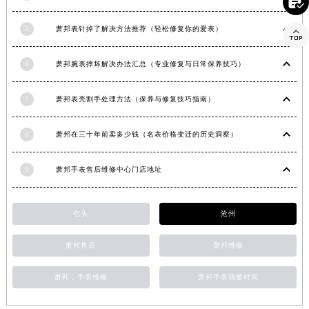

湖南省怀化市鹤城区迎丰中路萧邦售后服务中心（需提前预约）
5
萧邦表针掉了解决方法推荐（轻松修复你的爱表）

湖南省娄底市娄星区长青街萧邦售后服务中心（需提前预约）
湖南省邵阳市双清区东风路萧邦售后服务中心（需提前预约）
6
萧邦腕表摔坏解决办法汇总（专业修复与日常保养技巧）
湖南省湘潭市雨湖区莲城大道萧邦售后服务中心（需提前预约）
湖南省益阳市赫山区桃花仑路萧邦售后服务中心（需提前预约）
7
萧邦表壳割手处理方法（保养与修复技巧指南）
湖南省永州市冷水滩区永州大道与中兴路交叉口萧邦售后服务中心（需提前预约）
湖南省岳阳市岳阳楼区东茅岭路萧邦售后服务中心（需提前预约）
8
萧邦在三十年前卖多少钱（名表价格变迁的历史洞察）
湖南省张家界市永定区解放路萧邦售后服务中心（需提前预约）
湖南省长沙市芙蓉区建湘路393号世茂环球金融中心写字楼10层1013室萧邦售后服务中心（需提前预约）
9
萧邦手表售后维修中心门店地址
湖南省株洲市芦淞区建设南路萧邦售后服务中心（需提前预约）
甘肃省白银市白银区北京路萧邦售后服务中心（需提前预约）
包头
沧州
甘肃省定西市安定区解放路萧邦售后服务中心（需提前预约）
甘肃省敦煌市沙州镇阳关中路萧邦售后服务中心（需提前预约）
萧邦售后
萧邦维修
甘肃省合作市人民街萧邦售后服务中心（需提前预约）
萧邦，手表维修
萧邦手表调整时间
甘肃省嘉峪关市雄关区新华中路萧邦售后服务中心（需提前预约）
甘肃省金昌市金川区北京路萧邦售后服务中心（需提前预约）