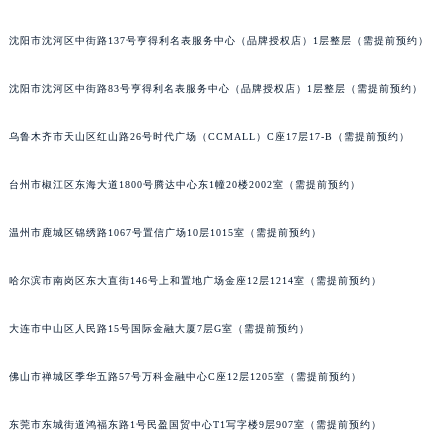
吉林省松原市宁江区五环大街萧邦售后服务中心（需提前预约）
沈阳市沈河区中街路137号亨得利名表服务中心（品牌授权店）1层整层（需提前预约）
吉林省通化市东昌区环通乡江南大街萧邦售后服务中心（需提前预约）
吉林省延边市延吉市解放路萧邦售后服务中心（需提前预约）
沈阳市沈河区中街路83号亨得利名表服务中心（品牌授权店）1层整层（需提前预约）
辽宁省鞍山市铁东区站前街萧邦售后服务中心（需提前预约）
辽宁省本溪市平山区胜利路萧邦售后服务中心（需提前预约）
乌鲁木齐市天山区红山路26号时代广场（CCMALL）C座17层17-B（需提前预约）
辽宁省朝阳市双塔区新华路萧邦售后服务中心（需提前预约）
台州市椒江区东海大道1800号腾达中心东1幢20楼2002室（需提前预约）
辽宁省丹东市振兴区七经街萧邦售后服务中心（需提前预约）
辽宁省抚顺市新抚区东一路萧邦售后服务中心（需提前预约）
温州市鹿城区锦绣路1067号置信广场10层1015室（需提前预约）
辽宁省阜新市海州区解放大街萧邦售后服务中心（需提前预约）
辽宁省葫芦岛市连山区中央路萧邦售后服务中心（需提前预约）
哈尔滨市南岗区东大直街146号上和置地广场金座12层1214室（需提前预约）
辽宁省锦州市古塔区中央大街萧邦售后服务中心（需提前预约）
辽宁省辽阳市白塔区新运大街萧邦售后服务中心（需提前预约）
大连市中山区人民路15号国际金融大厦7层G室（需提前预约）
辽宁省盘锦市兴隆台区石油大街萧邦售后服务中心（需提前预约）
佛山市禅城区季华五路57号万科金融中心C座12层1205室（需提前预约）
辽宁省铁岭市银州区南马路萧邦售后服务中心（需提前预约）
辽宁省营口市站前区市府路与渤海大街交叉口萧邦售后服务中心（需提前预约）
东莞市东城街道鸿福东路1号民盈国贸中心T1写字楼9层907室（需提前预约）
辽宁省沈阳市沈河区中街路137号亨得利名表维修授权店1楼萧邦售后服务中心（需提前预约）