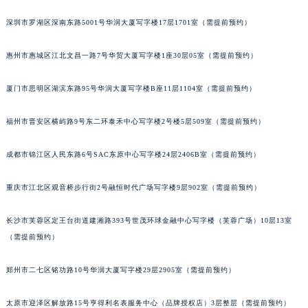
黑龙江省鹤岗市向阳区红军路萧邦售后服务中心（需提前预约）
深圳市罗湖区深南东路5001号华润大厦写字楼17层1701室（需提前预约）
黑龙江省黑河市爱辉区中央街萧邦售后服务中心（需提前预约）
黑龙江省鸡西市鸡冠区红军路萧邦售后服务中心（需提前预约）
惠州市惠城区江北文昌一路7号华贸大厦写字楼1座30层05室（需提前预约）
黑龙江省佳木斯市向阳区长安路萧邦售后服务中心（需提前预约）
厦门市思明区湖滨东路95号华润大厦写字楼B座11层1104室（需提前预约）
黑龙江省牡丹江市东安区太平路萧邦售后服务中心（需提前预约）
黑龙江省七台河市桃山区大同街萧邦售后服务中心（需提前预约）
福州市晋安区横屿路9号东二环泰禾中心写字楼2号楼5层509室（需提前预约）
黑龙江省齐齐哈尔市龙沙区龙华路萧邦售后服务中心（需提前预约）
黑龙江省双鸭山市尖山区新兴大街萧邦售后服务中心（需提前预约）
成都市锦江区人民东路6号SAC东原中心写字楼24层2406B室（需提前预约）
黑龙江省绥化市北林区新华街与康庄路交叉口萧邦售后服务中心（需提前预约）
黑龙江省伊春市伊美区通河路萧邦售后服务中心（需提前预约）
重庆市江北区观音桥步行街2号融恒时代广场写字楼9层902室（需提前预约）
吉林省白城市洮北区明仁南街萧邦售后服务中心（需提前预约）
长沙市芙蓉区定王台街道建湘路393号世茂环球金融中心写字楼（芙蓉广场）10层13室
吉林省白山市浑江区浑江大街萧邦售后服务中心（需提前预约）
（需提前预约）
吉林省吉林市船营区河南街萧邦售后服务中心（需提前预约）
吉林省辽源市龙山区人民大街萧邦售后服务中心（需提前预约）
郑州市二七区铭功路10号华润大厦写字楼29层2905室（需提前预约）
吉林省梅河口市新华街道梅河大街萧邦售后服务中心（需提前预约）
吉林省四平市铁东区紫气大路与南九经街交汇处萧邦售后服务中心（需提前预约）
太原市迎泽区解放路15号亨得利名表服务中心（品牌授权店）3层整层（需提前预约）