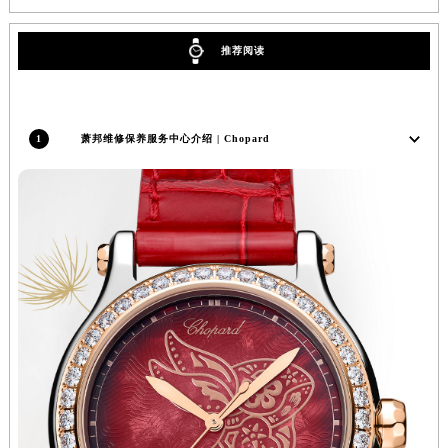
河南省安阳市文峰区解放大道萧邦售后服务中心（需提前预约）
河南省鹤壁市淇滨区九州路萧邦售后服务中心（需提前预约）
推荐阅读
河南省济源市沁园街道济水大道萧邦售后服务中心（需提前预约）
河南省焦作市解放区解放路萧邦售后服务中心（需提前预约）
河南省开封市鼓楼区中山路萧邦售后服务中心（需提前预约）
1
萧邦维修保养服务中心介绍 | Chopard
河南省洛阳市西工区中州中路与解放路交叉口萧邦售后服务中心（需提前预约）
河南省漯河市源汇区交通路萧邦售后服务中心（需提前预约）
河南省南阳市宛城区范蠡东路与南都路交叉口萧邦售后服务中心（需提前预约）
河南省平顶山市卫东区建设路萧邦售后服务中心（需提前预约）
河南省濮阳市大华龙区开州路绿城路交叉口萧邦售后服务中心（需提前预约）
河南省三门峡市湖滨区和平路萧邦售后服务中心（需提前预约）
河南省商丘市梁园区神火大道萧邦售后服务中心（需提前预约）
河南省新乡市红旗区人民路萧邦售后服务中心（需提前预约）
河南省信阳市浉河区东方红大道萧邦售后服务中心（需提前预约）
河南省许昌市魏都区建安大道与八龙路交叉口萧邦售后服务中心（需提前预约）
河南省郑州市二七区民主路10号华润大厦29层2905室萧邦售后服务中心（需提前预约）