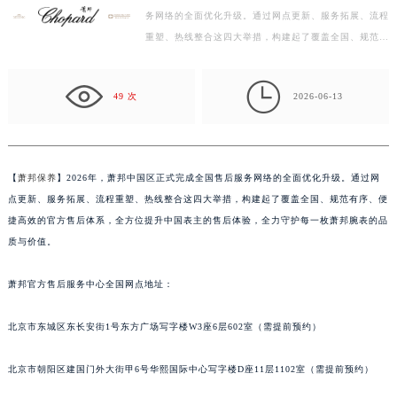
务网络的全面优化升级。通过网点更新、服务拓展、流程
泰州市海陵区永定东路399号置地商务中心东塔写字楼（华润万象城）17层1706室（需提前预约）
重塑、热线整合这四大举措，构建起了覆盖全国、规范有
宁波市江北区大闸南路500号来福士广场办公楼20层2009室（需提前预约）
序、便捷高效的官方售后体系，全方位提升中国表主的
杭州市上城区钱江路1366号华润大厦写字楼A座5层503-5室（需提前预约）
售…

金华市金东区东市南街777号金华万达广场写字楼4号楼22层2209室（需提前预约）
49 次
2026-06-13
绍兴市越城区胜利东路379号世茂天际中心写字楼8层805室（需提前预约）
嘉兴市南湖区广益路705号嘉兴世界贸易中心写字楼A座13层1304室（需提前预约）
南昌市红谷滩新区红谷中大道998号绿地双子塔（中央广场）A1座办公楼14层07室（需提前预约）
【
萧邦保养
】2026年，萧邦中国区正式完成全国售后服务网络的全面优化升级。通过网
济南市历下区经十路11111号华润中心写字楼（万象城）15层1508室（需提前预约）
点更新、服务拓展、流程重塑、热线整合这四大举措，构建起了覆盖全国、规范有序、便
广州市天河区天河路230号万菱汇国际中心写字楼A塔7层704室（需提前预约）
捷高效的官方售后体系，全方位提升中国表主的售后体验，全力守护每一枚萧邦腕表的品
广州市越秀区环市东路371-375号世界贸易中心大厦南塔写字楼15层07室（需提前预约）
质与价值。
深圳市罗湖区深南东路5001号华润大厦写字楼17层1701室（需提前预约）
萧邦官方售后服务中心全国网点地址：
惠州市惠城区江北文昌一路7号华贸大厦写字楼1座30层05室（需提前预约）
厦门市思明区湖滨东路95号华润大厦写字楼B座11层1104室（需提前预约）
北京市东城区东长安街1号东方广场写字楼W3座6层602室（需提前预约）
福州市鼓楼区五四路128-1号恒力城写字楼15层03室（需提前预约）
成都市锦江区人民东路6号SAC东原中心写字楼24层2406B室（需提前预约）
北京市朝阳区建国门外大街甲6号华熙国际中心写字楼D座11层1102室（需提前预约）
重庆市江北区观音桥步行街2号融恒时代广场写字楼9层902室（需提前预约）