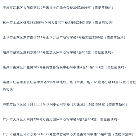
合肥市蜀山区潜山路111号万象城华润大厦B座12楼03室（需提前预约）
宁波市江北区大闸南路500号来福士广场办公楼20层2009室（需提前预约）
泉州市丰泽区宝洲路729号浦西万达中心写字楼A座7楼709室（需提前预约）
杭州市上城区钱江路1366号华润大厦写字楼A座5层503-5室（需提前预约）
青岛市南区山东路6号华润大厦B座22层04室（需提前预约）
烟台市芝罘区胜利路139号万达金融中心A座907室（需提前预约）
金华市金东区东市南街777号金华万达广场写字楼4号楼22层2209室（需提前预约）
长春市朝阳区西安大路727号中银大厦A座(旺进大厦)18层09室（需提前预约）
贵阳市南明区都司高架桥路33号亨特国际金融中心14楼14D（需提前预约）
绍兴市越城区胜利东路379号世茂天际中心写字楼8层805室（需提前预约）
昆明市盘龙区北京路928号同德昆明广场写字楼10层06室（需提前预约）
石家庄市长安区中山东路39号勒泰中心写字楼B座13层07室（需提前预约）
嘉兴市南湖区广益路705号嘉兴世界贸易中心写字楼A座13层1304室（需提前预约）
西安市碑林区南关正街88号华侨城长安国际中心E座6楼10室（需提前预约）
南昌市红谷滩新区红谷中大道998号绿地双子塔（中央广场）A1座办公楼14层07室（需提
海口市龙华区金贸东路5号海口华润大厦B座17层1707室（需提前预约）
前预约）
唐山市路南区新华东道100号万达广场写字楼A座10层1002室（需提前预约）
台州市椒江区东海大道1800号腾达中心东1幢20楼2002室（需提前预约）
济南市历下区经十路11111号华润中心写字楼（万象城）15层1508室（需提前预约）
内蒙古自治区呼和浩特市玉泉区大学西街70号华润万象城写字楼（鄂尔多斯大厦）23层2326室（需提前预约）
甘肃省兰州市七里河区西津西路16号兰州中心写字楼21层2102室（需提前预约）
广州市天河区天河路230号万菱汇国际中心写字楼A塔7层704室（需提前预约）
重庆市解放碑渝中区民权路28号英利国际金融中心写字楼20层01室（需提前预约）
广州市越秀区环市东路371-375号世界贸易中心大厦南塔写字楼15层07室（需提前预约）
黑龙江省大庆市萨尔图区会战大街萧邦售后服务中心（需提前预约）