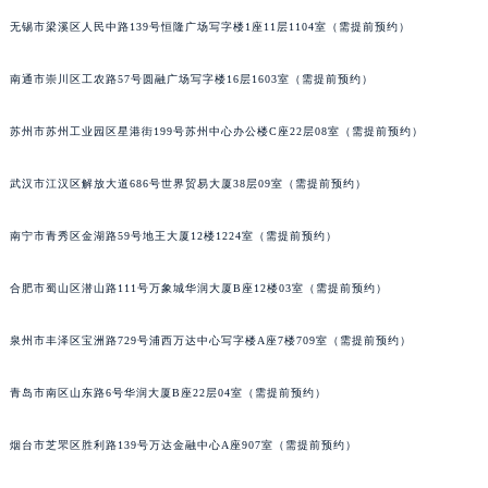
辽宁省沈阳市沈河区中街路83号亨得利名表维修授权店1楼萧邦售后服务中心（需提前预约）
无锡市梁溪区人民中路139号恒隆广场写字楼1座11层1104室（需提前预约）
北京市朝阳区建国门外大街甲6号华熙国际中心D座11层1102室萧邦售后服务中心（北京总部）（需提前预约）
南通市崇川区工农路57号圆融广场写字楼16层1603室（需提前预约）
北京市东城区东长安街1号王府井东方广场W3座6层602室萧邦售后服务中心（需提前预约）
河北省保定市竞秀区朝阳北大街北国先天下萧邦售后服务中心（需提前预约）
苏州市苏州工业园区星港街199号苏州中心办公楼C座22层08室（需提前预约）
内蒙古自治区阿拉善盟市左旗土尔扈特大街萧邦售后服务中心（需提前预约）
内蒙古自治区巴彦淖尔市临河区新华街萧邦售后服务中心（需提前预约）
武汉市江汉区解放大道686号世界贸易大厦38层09室（需提前预约）
内蒙古自治区包头市青山区幸福路甲3号王府井百货名表维修萧邦售后服务中心（需提前预约）
内蒙古自治区赤峰市红山区哈达街萧邦售后服务中心（需提前预约）
南宁市青秀区金湖路59号地王大厦12楼1224室（需提前预约）
内蒙古自治区鄂尔多斯市东胜区伊金霍洛街萧邦售后服务中心（需提前预约）
合肥市蜀山区潜山路111号万象城华润大厦B座12楼03室（需提前预约）
内蒙古自治区呼伦贝尔市海拉尔区中央街萧邦售后服务中心（需提前预约）
内蒙古自治区通辽市科尔沁区明仁大街萧邦售后服务中心（需提前预约）
泉州市丰泽区宝洲路729号浦西万达中心写字楼A座7楼709室（需提前预约）
内蒙古自治区乌海市海勃湾区人民南路萧邦售后服务中心（需提前预约）
内蒙古自治区乌兰察布市集宁区恩和大街萧邦售后服务中心（需提前预约）
青岛市南区山东路6号华润大厦B座22层04室（需提前预约）
内蒙古自治区锡林郭勒盟市锡林浩特市光明街与额尔敦路交叉口萧邦售后服务中心（需提前预约）
烟台市芝罘区胜利路139号万达金融中心A座907室（需提前预约）
内蒙古自治区兴安盟市乌兰浩特市兴安大街萧邦售后服务中心（需提前预约）
山西省大同市平城区迎宾街萧邦售后服务中心（需提前预约）