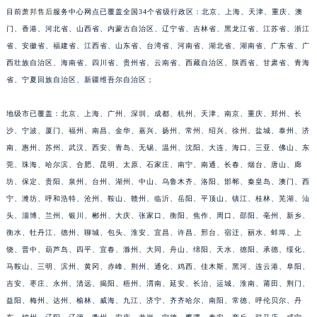
目前
萧邦售后
服务中心网点已覆盖全国34个省级行政区：北京、上海、天津、重庆、澳
安徽省阜阳市颍州区颍州北路萧邦售后服务中心（需提前预约）
门、香港、河北省、山西省、内蒙古自治区、辽宁省、吉林省、黑龙江省、江苏省、浙江
安徽省淮北市相山区淮海路萧邦售后服务中心（需提前预约）
省、安徽省、福建省、江西省、山东省、台湾省、河南省、湖北省、湖南省、广东省、广
安徽省淮南市田家庵区国庆中路萧邦售后服务中心（需提前预约）
西壮族自治区、海南省、四川省、贵州省、云南省、西藏自治区、陕西省、甘肃省、青海
安徽省黄山市屯溪区黄山西路萧邦售后服务中心（需提前预约）
省、宁夏回族自治区、新疆维吾尔自治区；
安徽省六安市金安区解放中路萧邦售后服务中心（需提前预约）
安徽省马鞍山市雨山区湖南西路萧邦售后服务中心（需提前预约）
地级市已覆盖：北京、上海、广州、深圳、成都、杭州、天津、南京、重庆、郑州、长
沙、宁波、厦门、福州、南昌、金华、嘉兴、扬州、常州、绍兴、徐州、盐城、泰州、济
安徽省宿州市埇桥区人民中路萧邦售后服务中心（需提前预约）
南、惠州、苏州、武汉、西安、青岛、无锡、温州、沈阳、大连、海口、三亚、佛山、东
安徽省铜陵市铜官区石城大道萧邦售后服务中心（需提前预约）
莞、珠海、哈尔滨、合肥、昆明、太原、石家庄、南宁、南通、长春、烟台、唐山、廊
安徽省芜湖市镜湖区中山路步行街萧邦售后服务中心（需提前预约）
坊、保定、贵阳、泉州、台州、湖州、中山、乌鲁木齐、洛阳、邯郸、秦皇岛、澳门、西
安徽省宣城市宣州区叠嶂西路萧邦售后服务中心（需提前预约）
宁、潍坊、呼和浩特、沧州、鞍山、赣州、临沂、岳阳、平顶山、镇江、桂林、芜湖、汕
福建省龙岩市新罗区九一南路萧邦售后服务中心（需提前预约）
头、淄博、兰州、银川、郴州、大庆、张家口、衡阳、焦作、周口、邵阳、亳州、新乡、
福建省南平市建阳区人民西路萧邦售后服务中心（需提前预约）
衡水、牡丹江、德州、聊城、包头、淮安、宜昌、许昌、邢台、宿迁、丽水、蚌埠、上
饶、晋中、葫芦岛、四平、宜春、滁州、大同、舟山、绵阳、天水、德阳、承德、绥化、
福建省宁德市蕉城区天湖东路萧邦售后服务中心（需提前预约）
马鞍山、三明、滨州、黄冈、赤峰、荆州、通化、鸡西、佳木斯、黑河、连云港、阜阳、
福建省莆田市城厢区霞林街道荔华东大道萧邦售后服务中心（需提前预约）
吉安、枣庄、永州、清远、揭阳、梧州、渭南、延安、长治、运城、淮南、莆田、荆门、
福建省三明市三元区东乾二路萧邦售后服务中心（需提前预约）
益阳、梅州、达州、榆林、威海、九江、济宁、齐齐哈尔、南阳、常德、呼伦贝尔、丹
福建省漳州市龙文区步港路萧邦售后服务中心（需提前预约）