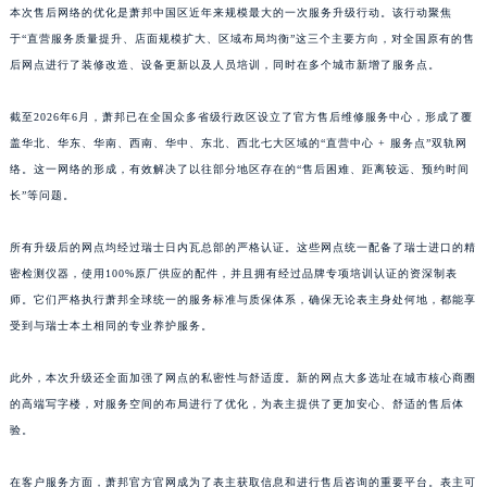
本次售后网络的优化是萧邦中国区近年来规模最大的一次服务升级行动。该行动聚焦
江西省九江市浔阳区浔阳路萧邦售后服务中心（需提前预约）
于“直营服务质量提升、店面规模扩大、区域布局均衡”这三个主要方向，对全国原有的售
江西省南昌市红谷滩新区红谷中大道998号绿地双子塔（中央广场）A1座办公楼14层1407室萧邦售后服务中心（需提前预约）
后网点进行了装修改造、设备更新以及人员培训，同时在多个城市新增了服务点。
江西省萍乡市安源区萍安北大道与康庄路交叉口萧邦售后服务中心（需提前预约）
江西省上饶市信州区滨江西路萧邦售后服务中心（需提前预约）
截至2026年6月，萧邦已在全国众多省级行政区设立了官方售后维修服务中心，形成了覆
江西省新余市渝水区北湖西路萧邦售后服务中心（需提前预约）
盖华北、华东、华南、西南、华中、东北、西北七大区域的“直营中心 + 服务点”双轨网
络。这一网络的形成，有效解决了以往部分地区存在的“售后困难、距离较远、预约时间
江西省宜春市袁州区中山中路萧邦售后服务中心（需提前预约）
长”等问题。
江西省鹰潭市月湖区胜利东路萧邦售后服务中心（需提前预约）
山东省德州市德城区东风中路萧邦售后服务中心（需提前预约）
所有升级后的网点均经过瑞士日内瓦总部的严格认证。这些网点统一配备了瑞士进口的精
山东省东营市东营区济南路萧邦售后服务中心（需提前预约）
密检测仪器，使用100%原厂供应的配件，并且拥有经过品牌专项培训认证的资深制表
山东省济南市历下区经十路11111号华润中心写字楼（万象城）15层1508室萧邦售后服务中心（需提前预约）
师。它们严格执行萧邦全球统一的服务标准与质保体系，确保无论表主身处何地，都能享
山东省济宁市任城区太白楼路萧邦售后服务中心（需提前预约）
受到与瑞士本土相同的专业养护服务。
山东省莱芜市文化南路8号银座商城名表维修一楼名表维修萧邦售后服务中心（需提前预约）
此外，本次升级还全面加强了网点的私密性与舒适度。新的网点大多选址在城市核心商圈
山东省临沂市兰山区解放路萧邦售后服务中心（需提前预约）
的高端写字楼，对服务空间的布局进行了优化，为表主提供了更加安心、舒适的售后体
山东省日照市东港区烟台路萧邦售后服务中心（需提前预约）
验。
山东省泰安市泰山区财源街道泰山大街萧邦售后服务中心（需提前预约）
山东省威海市环翠区新威海路89号振华商厦一楼名表维修萧邦售后服务中心（需提前预约）
在客户服务方面，萧邦官方官网成为了表主获取信息和进行售后咨询的重要平台。表主可