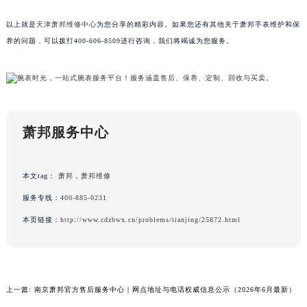
广东省清远市清城区湖西路萧邦售后服务中心（需提前预约）
以上就是
天津萧邦维修中心
为您分享的精彩内容。如果您还有其他关于萧邦手表维护和保
广东省汕头市龙湖区长平路萧邦售后服务中心（需提前预约）
养的问题，可以拨打400-606-8509进行咨询，我们将竭诚为您服务。
广东省汕尾市城区香洲街道园林社区翠园街萧邦售后服务中心（需提前预约）
广东省韶关市武江区芙蓉新区与老城中心交汇处萧邦售后服务中心（需提前预约）
广东省深圳市罗湖区深南东路5001号华润大厦17层1701室萧邦售后服务中心（需提前预约）
广东省阳江市江城区东风一路萧邦售后服务中心（需提前预约）
广东省云浮市云城区金山路萧邦售后服务中心（需提前预约）
萧邦服务中心
广东省湛江市赤坎区观海北路萧邦售后服务中心（需提前预约）
广东省肇庆市端州区信安大道与砚都大道交汇处萧邦售后服务中心（需提前预约）
本文tag：
萧邦
，
萧邦维修
广西壮族自治区百色市右江区中山二路萧邦售后服务中心（需提前预约）
服务专线：
400-885-0231
广西壮族自治区北海市海城区北京路萧邦售后服务中心（需提前预约）
本页链接：
http://www.cdzbwx.cn/problems/tianjing/25872.html
广西壮族自治区崇左市江州区石景林街道友谊大道与丽川路交汇处萧邦售后服务中心（需提前预约）
广西壮族自治区防城港市港口区金花茶大道萧邦售后服务中心（需提前预约）
广西壮族自治区贵港市港北区港城街道布山大道与仙衣路交叉口萧邦售后服务中心（需提前预约）
广西壮族自治区桂林市秀峰区红岭路萧邦售后服务中心（需提前预约）
上一篇:
南京萧邦官方售后服务中心｜网点地址与电话权威信息公示（2026年6月最新）
广西壮族自治区河池市金城江区金城江街道朝阳路萧邦售后服务中心（需提前预约）