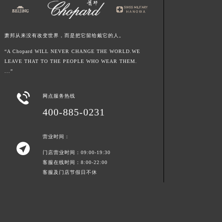
青海省海北藏族自治州海晏县将军路萧邦售后服务中心（需提前预约）
青海省海东市乐都区滨河路萧邦售后服务中心（需提前预约）
萧邦从来没有改变世界，而是把它留给戴它的人。
青海省海南藏族自治州共和县青海湖大街萧邦售后服务中心（需提前预约）
青海省海西蒙古族藏族自治州德令哈市柴达木路萧邦售后服务中心（需提前预约）
“A Chopard WILL NEVER CHANGE THE WORLD.WE
LEAVE THAT TO THE PEOPLE WHO WEAR THEM.
青海省黄南藏族自治州同仁市德合隆路萧邦售后服务中心（需提前预约）
...”
青海省西宁市城西区海湖新区西关大道萧邦售后服务中心（需提前预约）
青海省玉树藏族自治州结古镇胜利路萧邦售后服务中心（需提前预约）

网点服务热线
陕西省安康市汉滨区金州路萧邦售后服务中心（需提前预约）
400-885-0231
陕西省宝鸡市渭滨区经二路萧邦售后服务中心（需提前预约）
陕西省汉中市汉台区北大街萧邦售后服务中心（需提前预约）
营业时间：

陕西省商洛市商州区州城街萧邦售后服务中心（需提前预约）
门店营业时间：09:00-19:30
陕西省铜川市王益区红旗街萧邦售后服务中心（需提前预约）
客服在线时间：8:00-22:00
客服及门店节假日不休
陕西省渭南市临渭区东风大街萧邦售后服务中心（需提前预约）
陕西省咸阳市秦都区沣西新城统一西路与白马河路交汇处萧邦售后服务中心（需提前预约）
陕西省延安市宝塔区中心街萧邦售后服务中心（需提前预约）
陕西省榆林市榆阳区长兴路萧邦售后服务中心（需提前预约）