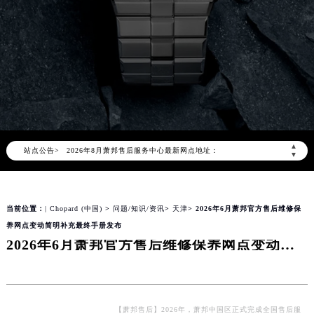
2026年8月萧邦中国区售后服务网络优化升级公告
2026年8月萧邦全国官方售后客户服务热线：400-885-0231
萧邦官方全国统一服务热线400-885-0231，服务覆盖中国大陆、香港、澳门、台湾全部区域（非大陆需加拨“+86”）
▲
站点公告>
2026年8月萧邦售后服务中心最新网点地址：
▼
北京市朝阳区建国门外大街甲6号华熙国际中心写字楼D座11层1102室（北京总部）（需提前预约）
北京市东城区东长安街1号东方广场写字楼W3座6层602室（需提前预约）
当前位置：
| Chopard (中国)
>
问题/知识/资讯
>
天津
> 2026年6月萧邦官方售后维修保
天津市和平区赤峰道136号天津国际金融中心写字楼26层2603室（需提前预约）
养网点变动简明补充最终手册发布
上海市徐汇区虹桥路3号港汇中心写字楼2座37层3705室（需提前预约）
2026年6月萧邦官方售后维修保养网点变动简明补充最终手册发布
上海市黄浦区南京东路299号宏伊国际广场写字楼8层806室（需提前预约）
南京市秦淮区中山南路1号（新街口）南京中心写字楼22层C1-1室（需提前预约）
常州市新北区龙锦路1590号现代传媒中心写字楼5号楼10层1008室（需提前预约）
徐州市鼓楼区淮海东路29号苏宁广场IFC国际金融中心写字楼35层3508室（需提前预约）
【萧邦售后】2026年，萧邦中国区正式完成全国售后服