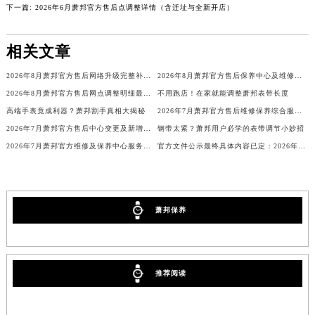
下一篇:
2026年6月萧邦官方售后点调整详情（含迁址与全新开店）
广西壮族自治区贺州市八步区城东街道灵峰南路萧邦售后服务中心（需提前预约）
广西壮族自治区来宾市兴宾区桂中大道萧邦售后服务中心（需提前预约）
相关文章
广西壮族自治区柳州市城中区中山中路萧邦售后服务中心（需提前预约）
广西壮族自治区钦州市钦南区金海湾东大街萧邦售后服务中心（需提前预约）
2026年8月萧邦官方售后网络升级完整补充公告（迁址+新增）
2026年8月萧邦官方售后保养中心及维修点最新分布情况（搬迁新开）说明文件
广西壮族自治区梧州市万秀区龙湖镇高旺路萧邦售后服务中心（需提前预约）
2026年8月萧邦官方售后网点调整明细最终篇（迁址+新开业）
不用跑店！在家就能调整萧邦表带长度
高端手表竟成利器？萧邦割手真相大揭秘
2026年7月萧邦官方售后维修保养综合服务网络补充最新发布
广西壮族自治区玉林市玉州区金玉路萧邦售后服务中心（需提前预约）
2026年7月萧邦官方售后中心变更及新增网点补充公告
钢带太紧？萧邦用户必学的表带调节小妙招
海南省儋州市儋州市那大镇兰洋北路萧邦售后服务中心（需提前预约）
2026年7月萧邦官方维修及保养中心服务网络补充调整（含搬迁增加）文本发布
官方文件公示最终具体内容已定：2026年7月萧邦官方维修中心与保养点搬迁新增
海南省东方市八所镇解放西路萧邦售后服务中心（需提前预约）
海南省琼海市嘉积镇东风路萧邦售后服务中心（需提前预约）
海南省三沙市西沙区西沙群岛永兴岛北京路萧邦售后服务中心（需提前预约）
萧邦保养
海南省三亚市吉阳区迎宾路萧邦售后服务中心（需提前预约）
海南省万宁市万城镇解放路萧邦售后服务中心（需提前预约）
海南省文昌市文城镇教育东路萧邦售后服务中心（需提前预约）
海南省五指山市通什镇三月三大道萧邦售后服务中心（需提前预约）
推荐阅读
香港特别行政区尖沙咀区油尖旺区广东道萧邦售后服务中心（需提前预约）
香港特别行政区金钟区中西区金钟道萧邦售后服务中心（需提前预约）