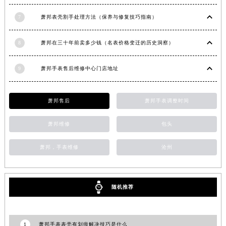
湖南省郴州市北湖区国庆北路萧邦售后服务中心（需提前预约）
7
萧邦表壳割手处理方法（保养与修复技巧指南）
湖南省衡阳市雁峰区解放路萧邦售后服务中心（需提前预约）
湖南省怀化市鹤城区迎丰中路萧邦售后服务中心（需提前预约）
8
萧邦在三十年前卖多少钱（名表价格变迁的历史洞察）
湖南省娄底市娄星区长青街萧邦售后服务中心（需提前预约）
湖南省邵阳市双清区东风路萧邦售后服务中心（需提前预约）
9
萧邦手表售后维修中心门店地址
湖南省湘潭市雨湖区莲城大道萧邦售后服务中心（需提前预约）
湖南省益阳市赫山区桃花仑路萧邦售后服务中心（需提前预约）
萧邦售后
萧邦手表调整时间
湖南省永州市冷水滩区永州大道与中兴路交叉口萧邦售后服务中心（需提前预约）
湖南省岳阳市岳阳楼区东茅岭路萧邦售后服务中心（需提前预约）
萧邦维修
包头
湖南省张家界市永定区解放路萧邦售后服务中心（需提前预约）
萧邦，手表维修
沧州
湖南省长沙市芙蓉区建湘路393号世茂环球金融中心写字楼10层1013室萧邦售后服务中心（需提前预约）
湖南省株洲市芦淞区建设南路萧邦售后服务中心（需提前预约）
甘肃省白银市白银区北京路萧邦售后服务中心（需提前预约）
随机推荐
甘肃省定西市安定区解放路萧邦售后服务中心（需提前预约）
甘肃省敦煌市沙州镇阳关中路萧邦售后服务中心（需提前预约）
甘肃省合作市人民街萧邦售后服务中心（需提前预约）
1
萧邦手表表壳有划痕解决技巧是什么