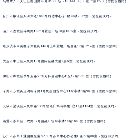
乌鲁木齐市天山区红山路26号时代广场（CCMALL）C座17层17-B（需提前预约）
辽宁省营口市站前区市府路与渤海大街交叉口萧邦售后服务中心（需提前预约）
辽宁省沈阳市沈河区中街路137号亨得利名表维修授权店1楼萧邦售后服务中心（需提前预约）
台州市椒江区东海大道1800号腾达中心东1幢20楼2002室（需提前预约）
辽宁省沈阳市沈河区中街路83号亨得利名表维修授权店1楼萧邦售后服务中心（需提前预约）
温州市鹿城区锦绣路1067号置信广场10层1015室（需提前预约）
北京市朝阳区建国门外大街甲6号华熙国际中心D座11层1102室萧邦售后服务中心（北京总部）（需提前预约）
北京市东城区东长安街1号王府井东方广场W3座6层602室萧邦售后服务中心（需提前预约）
哈尔滨市南岗区东大直街146号上和置地广场金座12层1214室（需提前预约）
河北省保定市竞秀区朝阳北大街北国先天下萧邦售后服务中心（需提前预约）
内蒙古自治区阿拉善盟市左旗土尔扈特大街萧邦售后服务中心（需提前预约）
大连市中山区人民路15号国际金融大厦7层G室（需提前预约）
内蒙古自治区巴彦淖尔市临河区新华街萧邦售后服务中心（需提前预约）
内蒙古自治区包头市青山区幸福路甲3号王府井百货名表维修萧邦售后服务中心（需提前预约）
佛山市禅城区季华五路57号万科金融中心C座12层1205室（需提前预约）
内蒙古自治区赤峰市红山区哈达街萧邦售后服务中心（需提前预约）
东莞市东城街道鸿福东路1号民盈国贸中心T1写字楼9层907室（需提前预约）
内蒙古自治区鄂尔多斯市东胜区伊金霍洛街萧邦售后服务中心（需提前预约）
内蒙古自治区呼伦贝尔市海拉尔区中央街萧邦售后服务中心（需提前预约）
无锡市梁溪区人民中路139号恒隆广场写字楼1座11层1104室（需提前预约）
内蒙古自治区通辽市科尔沁区明仁大街萧邦售后服务中心（需提前预约）
内蒙古自治区乌海市海勃湾区人民南路萧邦售后服务中心（需提前预约）
南通市崇川区工农路57号圆融广场写字楼16层1603室（需提前预约）
内蒙古自治区乌兰察布市集宁区恩和大街萧邦售后服务中心（需提前预约）
苏州市苏州工业园区星港街199号苏州中心办公楼C座22层08室（需提前预约）
内蒙古自治区锡林郭勒盟市锡林浩特市光明街与额尔敦路交叉口萧邦售后服务中心（需提前预约）