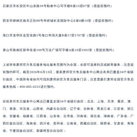
安徽省池州市贵池区长江路萧邦售后服务中心（需提前预约）
石家庄市长安区中山东路39号勒泰中心写字楼B座13层07室（需提前预约）
安徽省滁州市琅琊区南谯北路萧邦售后服务中心（需提前预约）
西安市碑林区南关正街88号华侨城长安国际中心E座6楼10室（需提前预约）
安徽省阜阳市颍州区颍州北路萧邦售后服务中心（需提前预约）
安徽省淮北市相山区淮海路萧邦售后服务中心（需提前预约）
海口市龙华区金贸东路5号海口华润大厦B座17层1707室（需提前预约）
安徽省淮南市田家庵区国庆中路萧邦售后服务中心（需提前预约）
安徽省黄山市屯溪区黄山西路萧邦售后服务中心（需提前预约）
唐山市路南区新华东道100号万达广场写字楼A座10层1002室（需提前预约）
安徽省六安市金安区解放中路萧邦售后服务中心（需提前预约）
上述所有萧邦官方售后服务地址服务范围均为全国，全部可选择到店或邮寄服务，注意提
安徽省马鞍山市雨山区湖南西路萧邦售后服务中心（需提前预约）
前预约即可。截至2026年6月13日，最新萧邦官方售后服务中心网点布局已覆盖34个省级
安徽省宿州市埇桥区人民中路萧邦售后服务中心（需提前预约）
行政区，中国所有省份均可找到萧邦的官方售后服务门店，注意需拨打萧邦全国官方售后
安徽省铜陵市铜官区石城大道萧邦售后服务中心（需提前预约）
服务热线：400-885-0231进行预约。
安徽省芜湖市镜湖区中山路步行街萧邦售后服务中心（需提前预约）
安徽省宣城市宣州区叠嶂西路萧邦售后服务中心（需提前预约）
目前
萧邦售后
服务中心网点已覆盖全国34个省级行政区：北京、上海、天津、重庆、澳
福建省龙岩市新罗区九一南路萧邦售后服务中心（需提前预约）
门、香港、河北省、山西省、内蒙古自治区、辽宁省、吉林省、黑龙江省、江苏省、浙江
省、安徽省、福建省、江西省、山东省、台湾省、河南省、湖北省、湖南省、广东省、广
福建省南平市建阳区人民西路萧邦售后服务中心（需提前预约）
西壮族自治区、海南省、四川省、贵州省、云南省、西藏自治区、陕西省、甘肃省、青海
福建省宁德市蕉城区天湖东路萧邦售后服务中心（需提前预约）
省、宁夏回族自治区、新疆维吾尔自治区；
福建省莆田市城厢区霞林街道荔华东大道萧邦售后服务中心（需提前预约）