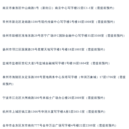
武汉市江汉区解放大道686号世界贸易大厦38层09室（需提前预约）
南京市秦淮区中山南路1号（新街口）南京中心写字楼22层C1-1室（需提前预约）
南宁市青秀区金湖路59号地王大厦12楼1224室（需提前预约）
合肥市蜀山区潜山路111号万象城华润大厦B座12楼03室（需提前预约）
常州市新北区龙锦路1590号现代传媒中心写字楼5号楼10层1008室（需提前预约）
泉州市丰泽区宝洲路729号浦西万达中心写字楼A座7楼709室（需提前预约）
徐州市鼓楼区淮海东路29号苏宁广场IFC国际金融中心写字楼35层3508室（需提前预约）
青岛市南区山东路6号华润大厦B座22层04室（需提前预约）
烟台市芝罘区胜利路139号万达金融中心A座907室（需提前预约）
扬州市邗江区国展路29号星耀天地写字楼1号楼18层1803室（需提前预约）
长春市朝阳区西安大路727号中银大厦A座(旺进大厦)18层09室（需提前预约）
贵阳市南明区都司高架桥路33号亨特国际金融中心14楼14D（需提前预约）
盐城市盐都区世纪大道5号盐城金融城写字楼1号楼16层1604室（需提前预约）
昆明市盘龙区北京路928号同德昆明广场写字楼10层06室（需提前预约）
泰州市海陵区永定东路399号置地商务中心东塔写字楼（华润万象城）17层1706室（需提
石家庄市长安区中山东路39号勒泰中心写字楼B座13层07室（需提前预约）
前预约）
西安市碑林区南关正街88号华侨城长安国际中心E座6楼10室（需提前预约）
海口市龙华区金贸东路5号海口华润大厦B座17层1707室（需提前预约）
宁波市江北区大闸南路500号来福士广场办公楼20层2009室（需提前预约）
唐山市路南区新华东道100号万达广场写字楼A座10层1002室（需提前预约）
台州市椒江区东海大道1800号腾达中心东1幢20楼2002室（需提前预约）
杭州市上城区钱江路1366号华润大厦写字楼A座5层503-5室（需提前预约）
内蒙古自治区呼和浩特市玉泉区大学西街70号华润万象城写字楼（鄂尔多斯大厦）23层2326室（需提前预约）
金华市金东区东市南街777号金华万达广场写字楼4号楼22层2209室（需提前预约）
甘肃省兰州市七里河区西津西路16号兰州中心写字楼21层2102室（需提前预约）