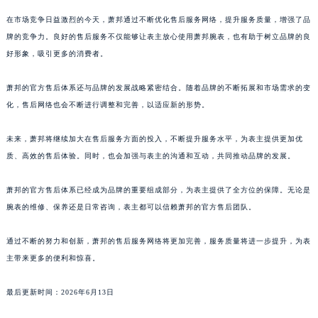
澳门特别行政区花地玛堂区关闸广场萧邦售后服务中心（需提前预约）
在市场竞争日益激烈的今天，萧邦通过不断优化售后服务网络，提升服务质量，增强了品
澳门特别行政区花王堂区大三巴商圈萧邦售后服务中心（需提前预约）
牌的竞争力。良好的售后服务不仅能够让表主放心使用萧邦腕表，也有助于树立品牌的良
澳门特别行政区嘉模堂区官也街萧邦售后服务中心（需提前预约）
好形象，吸引更多的消费者。
澳门省路氹城市金光大道萧邦售后服务中心（需提前预约）
萧邦的官方售后体系还与品牌的发展战略紧密结合。随着品牌的不断拓展和市场需求的变
澳门特别行政区望德堂区塔石广场萧邦售后服务中心（需提前预约）
化，售后网络也会不断进行调整和完善，以适应新的形势。
福建省福州市鼓楼区五四路128-1号恒力城写字楼15层03室萧邦售后服务中心（需提前预约）
福建省厦门市思明区湖滨东路95号万象城华润大厦B座11层1104室萧邦售后服务中心（需提前预约）
未来，萧邦将继续加大在售后服务方面的投入，不断提升服务水平，为表主提供更加优
广东省潮州市潮安区新风路与潮汕路交汇处萧邦售后服务中心（需提前预约）
质、高效的售后体验。同时，也会加强与表主的沟通和互动，共同推动品牌的发展。
广东省广州市天河区天河路230号万菱汇国际中心A塔7层704室萧邦售后服务中心（需提前预约）
萧邦的官方售后体系已经成为品牌的重要组成部分，为表主提供了全方位的保障。无论是
广东省广州市越秀区环市东路371-375号世界贸易中心大厦南塔15层1507室萧邦售后服务中心（需提前预约）
腕表的维修、保养还是日常咨询，表主都可以信赖萧邦的官方售后团队。
广东省河源市源城区越王大道萧邦售后服务中心（需提前预约）
广东省惠州市惠城区江北文昌一路7号华贸大厦1座30层3005室萧邦售后服务中心（需提前预约）
通过不断的努力和创新，萧邦的售后服务网络将更加完善，服务质量将进一步提升，为表
广东省江门市蓬江区广场西路萧邦售后服务中心（需提前预约）
主带来更多的便利和惊喜。
广东省揭阳市榕城进贤门步行街萧邦售后服务中心（需提前预约）
广东省茂名市电白区水东街道迎宾大道萧邦售后服务中心（需提前预约）
最后更新时间：2026年6月13日
广东省梅州市梅江区金燕大道萧邦售后服务中心（需提前预约）