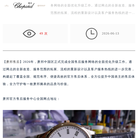
务网络的全面优化升级工作。通过网点的全新改造、服务
扬州市邗江区国展路29号星耀天地写字楼1号楼18层1803室（需提前预约）
范围的拓展、流程的重新设计以及客户服务热线的进一步
盐城市盐都区世纪大道5号盐城金融城写字楼1号楼16层1604室（需提前预约）
完善，构建起了覆盖全国、规范有序、便捷高效的官方
泰州市海陵区永定东路399号置地商务中心东塔写字楼（华润万象城）17层1706室（需提前预约）
售…

宁波市江北区大闸南路500号来福士广场办公楼20层2009室（需提前预约）
49 次
2026-06-13
杭州市上城区钱江路1366号华润大厦写字楼A座5层503-5室（需提前预约）
金华市金东区东市南街777号金华万达广场写字楼4号楼22层2209室（需提前预约）
绍兴市越城区胜利东路379号世茂天际中心写字楼8层805室（需提前预约）
【
萧邦售后
】2026年，萧邦中国区正式完成全国售后服务网络的全面优化升级工作。通
嘉兴市南湖区广益路705号嘉兴世界贸易中心写字楼A座13层1304室（需提前预约）
过网点的全新改造、服务范围的拓展、流程的重新设计以及客户服务热线的进一步完善，
南昌市红谷滩新区红谷中大道998号绿地双子塔（中央广场）A1座办公楼14层07室（需提前预约）
构建起了覆盖全国、规范有序、便捷高效的官方售后体系，全方位提升中国表主的售后体
济南市历下区经十路11111号华润中心写字楼（万象城）15层1508室（需提前预约）
验，全力守护每一枚萧邦腕表的品质与价值。
广州市天河区天河路230号万菱汇国际中心写字楼A塔7层704室（需提前预约）
萧邦官方售后服务中心全国网点地址：
广州市越秀区环市东路371-375号世界贸易中心大厦南塔写字楼15层07室（需提前预约）
深圳市罗湖区深南东路5001号华润大厦写字楼17层1701室（需提前预约）
惠州市惠城区江北文昌一路7号华贸大厦写字楼1座30层05室（需提前预约）
厦门市思明区湖滨东路95号华润大厦写字楼B座11层1104室（需提前预约）
福州市鼓楼区五四路128-1号恒力城写字楼15层03室（需提前预约）