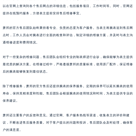
山东省潍坊市奎文区东风东街萧邦售后服务中心（需提前预约）
以在官网上查询到各个售后网点的详细信息，包括服务项目、工作时间等。同时，官网还
提供在线预约服务，方便表主提前安排售后维修事宜。
山东省枣庄市滕州市北辛路与善国路交叉口萧邦售后服务中心（需提前预约）
山东省淄博市张店区金晶大道萧邦售后服务中心（需提前预约）
萧邦的官方售后团队始终秉持着专业、负责的态度为客户服务。当表主将腕表送到售后网
上海市黄浦区南京东路299号宏伊国际广场写字楼8层806室萧邦售后服务中心（需提前预约）
点时，工作人员会对腕表进行全面的检查和评估，制定详细的维修方案，并及时与表主沟
上海市徐汇区虹桥路3号港汇中心2座37层3705室萧邦售后服务中心（需提前预约）
通维修进度和费用情况。
浙江省杭州市上城区钱江路1366号华润大厦A座5层503-5室萧邦售后服务中心（需提前预约）
浙江省湖州市吴兴区劳动路萧邦售后服务中心（需提前预约）
对于一些复杂的维修问题，售后团队会组织专业的制表师进行会诊，确保能够为表主提供
最优质的解决方案。在维修过程中，严格遵循萧邦的质量标准，使用原厂配件，保证维修
浙江省嘉兴市南湖区广益路705号嘉兴世界贸易中心A座13层1304室萧邦售后服务中心（需提前预约）
后的腕表能够恢复到最佳状态。
浙江省金华市金东区东市南街777号金华万达广场4号楼22楼2209室萧邦售后服务中心（需提前预约）
浙江省丽水市莲都区解放街萧邦售后服务中心（需提前预约）
除了维修服务，萧邦的官方售后还提供腕表的保养服务。定期的保养可以延长腕表的使用
浙江省宁波市江北区大闸南路500号来福士广场办公楼20层2009室萧邦售后服务中心（需提前预约）
寿命，保持其精准度和性能。售后团队会根据腕表的使用情况和时间，为表主提供专业的
浙江省衢州市柯城区上街萧邦售后服务中心（需提前预约）
保养建议。
浙江省绍兴市越城区胜利东路379号世茂天际中心写字楼8层805室萧邦售后服务中心（需提前预约）
萧邦还注重客户的反馈和意见。通过官网、客户服务热线等渠道，收集表主的评价和建
浙江省舟山市定海区解放东路萧邦售后服务中心（需提前预约）
议，不断改进售后服务质量。对于客户提出的问题和投诉，售后团队会及时处理，确保客
澳门特别行政区大堂区议事亭前地（新马路）萧邦售后服务中心（需提前预约）
户的满意度。
澳门特别行政区风顺堂区南湾大马路萧邦售后服务中心（需提前预约）