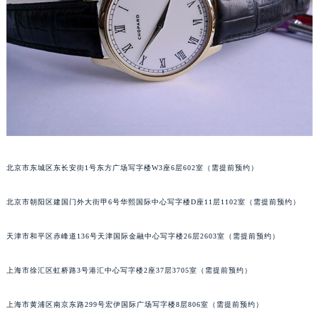
成都市锦江区人民东路6号SAC东原中心写字楼24层2406B室（需提前预约）
重庆市江北区观音桥步行街2号融恒时代广场写字楼9层902室（需提前预约）
长沙市芙蓉区定王台街道建湘路393号世茂环球金融中心写字楼（芙蓉广场）10层13室（需提前预约）
郑州市二七区铭功路10号华润大厦写字楼29层2905室（需提前预约）
太原市迎泽区解放路15号亨得利名表服务中心（品牌授权店）3层整层（需提前预约）
沈阳市沈河区中街路137号亨得利名表服务中心（品牌授权店）1层整层（需提前预约）
沈阳市沈河区中街路83号亨得利名表服务中心（品牌授权店）1层整层（需提前预约）
乌鲁木齐市天山区红山路26号时代广场（CCMALL）C座17层17-B（需提前预约）
北京市东城区东长安街1号东方广场写字楼W3座6层602室（需提前预约）
温州市鹿城区锦绣路1067号置信广场10层1015室（需提前预约）
哈尔滨市道里区友谊西路600号富力中心T2座写字楼29层03室（需提前预约）
北京市朝阳区建国门外大街甲6号华熙国际中心写字楼D座11层1102室（需提前预约）
大连市中山区人民路15号国际金融大厦7层G室（需提前预约）
佛山市禅城区季华五路57号万科金融中心C座12层1205室（需提前预约）
天津市和平区赤峰道136号天津国际金融中心写字楼26层2603室（需提前预约）
东莞市东城街道鸿福东路1号民盈国贸中心T1写字楼9层907室（需提前预约）
上海市徐汇区虹桥路3号港汇中心写字楼2座37层3705室（需提前预约）
无锡市梁溪区人民中路139号恒隆广场写字楼1座11层1104室（需提前预约）
南通市崇川区工农路57号圆融广场写字楼16层1603室（需提前预约）
上海市黄浦区南京东路299号宏伊国际广场写字楼8层806室（需提前预约）
苏州市苏州工业园区星港街199号苏州中心办公楼C座22层08室（需提前预约）