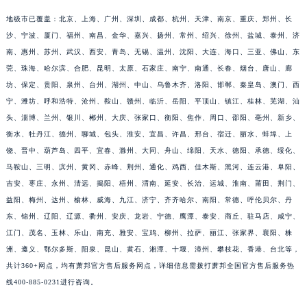
福建省三明市三元区东乾二路萧邦售后服务中心（需提前预约）
地级市已覆盖：北京、上海、广州、深圳、成都、杭州、天津、南京、重庆、郑州、长
福建省漳州市龙文区步港路萧邦售后服务中心（需提前预约）
沙、宁波、厦门、福州、南昌、金华、嘉兴、扬州、常州、绍兴、徐州、盐城、泰州、济
江苏省常州市新北区龙锦路1590号现代传媒中心5号楼10层1008室萧邦售后服务中心（需提前预约）
南、惠州、苏州、武汉、西安、青岛、无锡、温州、沈阳、大连、海口、三亚、佛山、东
莞、珠海、哈尔滨、合肥、昆明、太原、石家庄、南宁、南通、长春、烟台、唐山、廊
江苏省淮安市清江浦区淮海北路萧邦售后服务中心（需提前预约）
坊、保定、贵阳、泉州、台州、湖州、中山、乌鲁木齐、洛阳、邯郸、秦皇岛、澳门、西
江苏省连云港市海州区通灌北路萧邦售后服务中心（需提前预约）
宁、潍坊、呼和浩特、沧州、鞍山、赣州、临沂、岳阳、平顶山、镇江、桂林、芜湖、汕
江苏省南京市秦淮区中山南路1号南京中心22层22-C1-C3室萧邦售后服务中心（需提前预约）
头、淄博、兰州、银川、郴州、大庆、张家口、衡阳、焦作、周口、邵阳、亳州、新乡、
江苏省宿迁市宿城区西湖路萧邦售后服务中心（需提前预约）
衡水、牡丹江、德州、聊城、包头、淮安、宜昌、许昌、邢台、宿迁、丽水、蚌埠、上
江苏省泰州市海陵区永定东路399号置地商务中心东塔（华润万象城）17层1706室萧邦售后服务中心（需提前预约）
饶、晋中、葫芦岛、四平、宜春、滁州、大同、舟山、绵阳、天水、德阳、承德、绥化、
江苏省徐州市鼓楼区淮海东路29号苏宁广场IFC国际金融中心35层3508室萧邦售后服务中心（需提前预约）
马鞍山、三明、滨州、黄冈、赤峰、荆州、通化、鸡西、佳木斯、黑河、连云港、阜阳、
吉安、枣庄、永州、清远、揭阳、梧州、渭南、延安、长治、运城、淮南、莆田、荆门、
江苏省盐城市盐都区世纪大道5号盐城金融城写字楼1号楼16层1604室萧邦售后服务中心（需提前预约）
益阳、梅州、达州、榆林、威海、九江、济宁、齐齐哈尔、南阳、常德、呼伦贝尔、丹
江苏省扬州市邗江区国展路29号星耀天地写字楼1号楼18层1803室萧邦售后服务中心（需提前预约）
东、锦州、辽阳、辽源、衢州、安庆、龙岩、宁德、鹰潭、泰安、商丘、驻马店、咸宁、
江苏省镇江市京口区中山东路萧邦售后服务中心（需提前预约）
江门、茂名、玉林、乐山、南充、雅安、宝鸡、柳州、拉萨、丽江、张家界、襄阳、株
江西省抚州市临川区赣东大道萧邦售后服务中心（需提前预约）
洲、遵义、鄂尔多斯、阳泉、昆山、黄石、湘潭、十堰、漳州、攀枝花、香港、台北等，
江西省赣州市章贡区文清路萧邦售后服务中心（需提前预约）
共计360+网点，均有萧邦官方售后服务网点，详细信息需拨打萧邦全国官方售后服务热
江西省吉安市吉州区井冈山大道萧邦售后服务中心（需提前预约）
线400-885-0231进行咨询。
江西省景德镇市珠山区珠山中路萧邦售后服务中心（需提前预约）