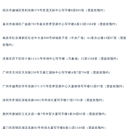
重庆市解放碑渝中区民权路28号英利国际金融中心写字楼20层01室（需提前预约）
绍兴市越城区胜利东路379号世茂天际中心写字楼8层805室（需提前预约）
黑龙江省大庆市萨尔图区会战大街萧邦售后服务中心（需提前预约）
黑龙江省鹤岗市向阳区红军路萧邦售后服务中心（需提前预约）
嘉兴市南湖区广益路705号嘉兴世界贸易中心写字楼A座13层1304室（需提前预约）
黑龙江省黑河市爱辉区中央街萧邦售后服务中心（需提前预约）
黑龙江省鸡西市鸡冠区红军路萧邦售后服务中心（需提前预约）
南昌市红谷滩新区红谷中大道998号绿地双子塔（中央广场）A1座办公楼14层07室（需提
前预约）
黑龙江省佳木斯市向阳区长安路萧邦售后服务中心（需提前预约）
黑龙江省牡丹江市东安区太平路萧邦售后服务中心（需提前预约）
济南市历下区经十路11111号华润中心写字楼（万象城）15层1508室（需提前预约）
黑龙江省七台河市桃山区大同街萧邦售后服务中心（需提前预约）
黑龙江省齐齐哈尔市龙沙区龙华路萧邦售后服务中心（需提前预约）
广州市天河区天河路230号万菱汇国际中心写字楼A塔7层704室（需提前预约）
黑龙江省双鸭山市尖山区新兴大街萧邦售后服务中心（需提前预约）
黑龙江省绥化市北林区新华街与康庄路交叉口萧邦售后服务中心（需提前预约）
广州市越秀区环市东路371-375号世界贸易中心大厦南塔写字楼15层07室（需提前预约）
黑龙江省伊春市伊美区通河路萧邦售后服务中心（需提前预约）
深圳市罗湖区深南东路5001号华润大厦写字楼17层1701室（需提前预约）
吉林省白城市洮北区明仁南街萧邦售后服务中心（需提前预约）
吉林省白山市浑江区浑江大街萧邦售后服务中心（需提前预约）
惠州市惠城区江北文昌一路7号华贸大厦写字楼1座30层05室（需提前预约）
吉林省吉林市船营区河南街萧邦售后服务中心（需提前预约）
吉林省辽源市龙山区人民大街萧邦售后服务中心（需提前预约）
厦门市思明区湖滨东路95号华润大厦写字楼B座11层1104室（需提前预约）