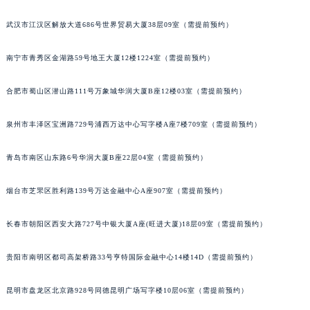
内蒙古自治区兴安盟市乌兰浩特市兴安大街萧邦售后服务中心（需提前预约）
武汉市江汉区解放大道686号世界贸易大厦38层09室（需提前预约）
山西省大同市平城区迎宾街萧邦售后服务中心（需提前预约）
山西省晋城市城区黄华街萧邦售后服务中心（需提前预约）
南宁市青秀区金湖路59号地王大厦12楼1224室（需提前预约）
山西省晋中市榆次区顺城街萧邦售后服务中心（需提前预约）
山西省临汾市尧都区解放路萧邦售后服务中心（需提前预约）
合肥市蜀山区潜山路111号万象城华润大厦B座12楼03室（需提前预约）
山西省吕梁市离石区永宁中路与建设街交叉口萧邦售后服务中心（需提前预约）
泉州市丰泽区宝洲路729号浦西万达中心写字楼A座7楼709室（需提前预约）
山西省朔州市朔城区怡西路与鄯阳西街交汇处萧邦售后服务中心（需提前预约）
山西省忻州市忻府区和平东街与七一南路交叉口萧邦售后服务中心（需提前预约）
青岛市南区山东路6号华润大厦B座22层04室（需提前预约）
山西省阳泉市郊区平阳东街与新城大道交叉口萧邦售后服务中心（需提前预约）
山西省运城市盐湖区河东街萧邦售后服务中心（需提前预约）
烟台市芝罘区胜利路139号万达金融中心A座907室（需提前预约）
山西省长治市潞州区英雄中路萧邦售后服务中心（需提前预约）
长春市朝阳区西安大路727号中银大厦A座(旺进大厦)18层09室（需提前预约）
山西省太原市迎泽区迎泽街道解放路15号亨得利名表维修授权店3楼萧邦售后服务中心（需提前预约）
天津市和平区赤峰道136号天津国际金融中心26层2603室萧邦售后服务中心（需提前预约）
贵阳市南明区都司高架桥路33号亨特国际金融中心14楼14D（需提前预约）
安徽省安庆市迎江区人民路萧邦售后服务中心（需提前预约）
安徽省蚌埠市蚌山区淮河路萧邦售后服务中心（需提前预约）
昆明市盘龙区北京路928号同德昆明广场写字楼10层06室（需提前预约）
安徽省亳州市谯城区魏武大道萧邦售后服务中心（需提前预约）