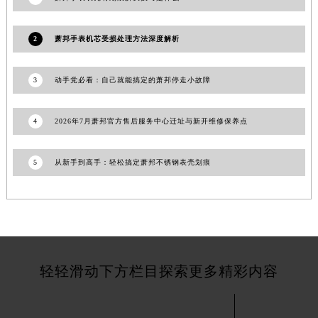
甘肃省嘉峪关市雄关区新华中路萧邦售后服务中心（需提前预约）
甘肃省金昌市金川区北京路萧邦售后服务中心（需提前预约）
2
萧邦手表机芯受损处理方法深度解析
甘肃省酒泉市肃州区西大街萧邦售后服务中心（需提前预约）
甘肃省临夏市城南街道团结路萧邦售后服务中心（需提前预约）
3
动手党必看：自己就能搞定的萧邦停走小故障
甘肃省陇南市武都区人民路萧邦售后服务中心（需提前预约）
甘肃省平凉市崆峒区西大街萧邦售后服务中心（需提前预约）
4
2026年7月萧邦官方售后服务中心迁址与新开维修保养点
甘肃省庆阳市西峰区南大街萧邦售后服务中心（需提前预约）
甘肃省天水市秦州区民主路萧邦售后服务中心（需提前预约）
5
从新手到高手：轻松搞定萧邦不锈钢表壳划痕
甘肃省武威市凉州区迎宾路萧邦售后服务中心（需提前预约）
甘肃省张掖市甘州区民乐北路萧邦售后服务中心（需提前预约）
宁夏回族自治区固原市原州区文化街萧邦售后服务中心（需提前预约）
宁夏回族自治区石嘴山市大武口区贺兰山路萧邦售后服务中心（需提前预约）
宁夏回族自治区吴忠市利通区开元大道萧邦售后服务中心（需提前预约）
轻轻滑动下方栏目探索更多精彩内容
宁夏回族自治区银川市兴庆区新华东路97号新百中心C馆一层C1-18号商铺萧邦售后服务中心（需提前预约）
宁夏回族自治区中卫市沙坡头区鼓楼东街萧邦售后服务中心（需提前预约）
青海省果洛藏族自治州玛沁县团结路萧邦售后服务中心（需提前预约）