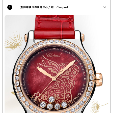
香港特别行政区九龙区油尖旺区弥敦道萧邦售后服务中心（需提前预约）
1
萧邦维修保养服务中心介绍 | Chopard
香港特别行政区铜锣湾区湾仔区轩尼诗道萧邦售后服务中心（需提前预约）
河南省安阳市文峰区解放大道萧邦售后服务中心（需提前预约）
河南省鹤壁市淇滨区九州路萧邦售后服务中心（需提前预约）
河南省济源市沁园街道济水大道萧邦售后服务中心（需提前预约）
河南省焦作市解放区解放路萧邦售后服务中心（需提前预约）
河南省开封市鼓楼区中山路萧邦售后服务中心（需提前预约）
河南省洛阳市西工区中州中路与解放路交叉口萧邦售后服务中心（需提前预约）
河南省漯河市源汇区交通路萧邦售后服务中心（需提前预约）
河南省南阳市宛城区范蠡东路与南都路交叉口萧邦售后服务中心（需提前预约）
河南省平顶山市卫东区建设路萧邦售后服务中心（需提前预约）
河南省濮阳市大华龙区开州路绿城路交叉口萧邦售后服务中心（需提前预约）
河南省三门峡市湖滨区和平路萧邦售后服务中心（需提前预约）
河南省商丘市梁园区神火大道萧邦售后服务中心（需提前预约）
河南省新乡市红旗区人民路萧邦售后服务中心（需提前预约）
河南省信阳市浉河区东方红大道萧邦售后服务中心（需提前预约）