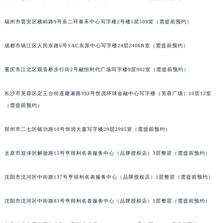
吉林省梅河口市新华街道梅河大街萧邦售后服务中心（需提前预约）
福州市晋安区横屿路9号东二环泰禾中心写字楼2号楼5层509室（需提前预约）
吉林省四平市铁东区紫气大路与南九经街交汇处萧邦售后服务中心（需提前预约）
吉林省松原市宁江区五环大街萧邦售后服务中心（需提前预约）
成都市锦江区人民东路6号SAC东原中心写字楼24层2406B室（需提前预约）
吉林省通化市东昌区环通乡江南大街萧邦售后服务中心（需提前预约）
吉林省延边市延吉市解放路萧邦售后服务中心（需提前预约）
重庆市江北区观音桥步行街2号融恒时代广场写字楼9层902室（需提前预约）
辽宁省鞍山市铁东区站前街萧邦售后服务中心（需提前预约）
辽宁省本溪市平山区胜利路萧邦售后服务中心（需提前预约）
长沙市芙蓉区定王台街道建湘路393号世茂环球金融中心写字楼（芙蓉广场）10层13室
（需提前预约）
辽宁省朝阳市双塔区新华路萧邦售后服务中心（需提前预约）
辽宁省丹东市振兴区七经街萧邦售后服务中心（需提前预约）
郑州市二七区铭功路10号华润大厦写字楼29层2905室（需提前预约）
辽宁省抚顺市新抚区东一路萧邦售后服务中心（需提前预约）
辽宁省阜新市海州区解放大街萧邦售后服务中心（需提前预约）
太原市迎泽区解放路15号亨得利名表服务中心（品牌授权店）3层整层（需提前预约）
辽宁省葫芦岛市连山区中央路萧邦售后服务中心（需提前预约）
辽宁省锦州市古塔区中央大街萧邦售后服务中心（需提前预约）
沈阳市沈河区中街路137号亨得利名表服务中心（品牌授权店）1层整层（需提前预约）
辽宁省辽阳市白塔区新运大街萧邦售后服务中心（需提前预约）
沈阳市沈河区中街路83号亨得利名表服务中心（品牌授权店）1层整层（需提前预约）
辽宁省盘锦市兴隆台区石油大街萧邦售后服务中心（需提前预约）
辽宁省铁岭市银州区南马路萧邦售后服务中心（需提前预约）