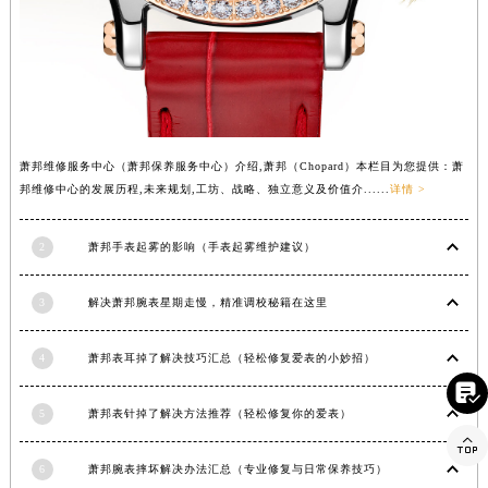
河南省许昌市魏都区建安大道与八龙路交叉口萧邦售后服务中心（需提前预约）
河南省郑州市二七区民主路10号华润大厦29层2905室萧邦售后服务中心（需提前预约）
河南省周口市川汇区七一路萧邦售后服务中心（需提前预约）
河南省驻马店市驿城区乐山大道与置地大道交叉口萧邦售后服务中心（需提前预约）
湖北省鄂州市鄂城区文星大道萧邦售后服务中心（需提前预约）
萧邦维修服务中心（萧邦保养服务中心）介绍,萧邦（Chopard）本栏目为您提供：萧
湖北省黄冈市黄州区赤壁大道萧邦售后服务中心（需提前预约）
邦维修中心的发展历程,未来规划,工坊、战略、独立意义及价值介......
详情 >
湖北省黄石市黄石港区武汉路萧邦售后服务中心（需提前预约）
湖北省荆门市东宝中天街步行街萧邦售后服务中心（需提前预约）
2
萧邦手表起雾的影响（手表起雾维护建议）
湖北省荆州市荆州区荆中路萧邦售后服务中心（需提前预约）
湖北省十堰市茅箭区人民北路萧邦售后服务中心（需提前预约）
3
解决萧邦腕表星期走慢，精准调校秘籍在这里
湖北省随州市曾都区青年路萧邦售后服务中心（需提前预约）
湖北省咸宁市咸安区长安大道萧邦售后服务中心（需提前预约）
4
萧邦表耳掉了解决技巧汇总（轻松修复爱表的小妙招）

湖北省襄阳市樊城区长虹路与人民路交叉口萧邦售后服务中心（需提前预约）
5
萧邦表针掉了解决方法推荐（轻松修复你的爱表）
湖北省孝感市孝南区复兴大道萧邦售后服务中心（需提前预约）

湖北省宜昌市西陵区夷陵大道与港窑路萧邦售后服务中心（需提前预约）
6
萧邦腕表摔坏解决办法汇总（专业修复与日常保养技巧）
湖南省常德市武陵区人民路萧邦售后服务中心（需提前预约）