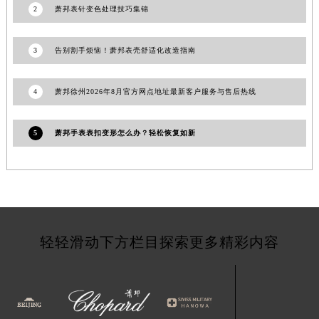
2
萧邦表针变色处理技巧集锦
甘肃省平凉市崆峒区西大街萧邦售后服务中心（需提前预约）
甘肃省庆阳市西峰区南大街萧邦售后服务中心（需提前预约）
3
告别割手烦恼！萧邦表壳舒适化改造指南
甘肃省天水市秦州区民主路萧邦售后服务中心（需提前预约）
甘肃省武威市凉州区迎宾路萧邦售后服务中心（需提前预约）
4
萧邦徐州2026年8月官方网点地址最新客户服务与售后热线
甘肃省张掖市甘州区民乐北路萧邦售后服务中心（需提前预约）
宁夏回族自治区固原市原州区文化街萧邦售后服务中心（需提前预约）
5
萧邦手表表扣变形怎么办？轻松恢复如新
宁夏回族自治区石嘴山市大武口区贺兰山路萧邦售后服务中心（需提前预约）
宁夏回族自治区吴忠市利通区开元大道萧邦售后服务中心（需提前预约）
宁夏回族自治区银川市兴庆区新华东路97号新百中心C馆一层C1-18号商铺萧邦售后服务中心（需提前预约）
宁夏回族自治区中卫市沙坡头区鼓楼东街萧邦售后服务中心（需提前预约）
青海省果洛藏族自治州玛沁县团结路萧邦售后服务中心（需提前预约）
青海省海北藏族自治州海晏县将军路萧邦售后服务中心（需提前预约）
轻轻滑动下方栏目探索更多精彩内容
青海省海东市乐都区滨河路萧邦售后服务中心（需提前预约）
青海省海南藏族自治州共和县青海湖大街萧邦售后服务中心（需提前预约）
青海省海西蒙古族藏族自治州德令哈市柴达木路萧邦售后服务中心（需提前预约）
青海省黄南藏族自治州同仁市德合隆路萧邦售后服务中心（需提前预约）