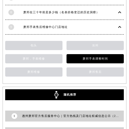
湖南省湘潭市雨湖区莲城大道萧邦售后服务中心（需提前预约）
8
萧邦在三十年前卖多少钱（名表价格变迁的历史洞察）
湖南省益阳市赫山区桃花仑路萧邦售后服务中心（需提前预约）
湖南省永州市冷水滩区永州大道与中兴路交叉口萧邦售后服务中心（需提前预约）
9
萧邦手表售后维修中心门店地址
湖南省岳阳市岳阳楼区东茅岭路萧邦售后服务中心（需提前预约）
湖南省张家界市永定区解放路萧邦售后服务中心（需提前预约）
包头
沧州
湖南省长沙市芙蓉区建湘路393号世茂环球金融中心写字楼10层1013室萧邦售后服务中心（需提前预约）
湖南省株洲市芦淞区建设南路萧邦售后服务中心（需提前预约）
萧邦，手表维修
萧邦手表调整时间
甘肃省白银市白银区北京路萧邦售后服务中心（需提前预约）
甘肃省定西市安定区解放路萧邦售后服务中心（需提前预约）
萧邦维修
萧邦售后
甘肃省敦煌市沙州镇阳关中路萧邦售后服务中心（需提前预约）
甘肃省合作市人民街萧邦售后服务中心（需提前预约）
甘肃省嘉峪关市雄关区新华中路萧邦售后服务中心（需提前预约）
随机推荐
甘肃省金昌市金川区北京路萧邦售后服务中心（需提前预约）
甘肃省酒泉市肃州区西大街萧邦售后服务中心（需提前预约）
1
惠州萧邦官方售后服务中心｜官方热线及门店地址权威信息公示（2026年7月更新）
甘肃省临夏市城南街道团结路萧邦售后服务中心（需提前预约）
甘肃省陇南市武都区人民路萧邦售后服务中心（需提前预约）