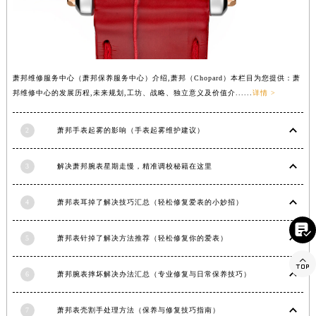
湖北省黄冈市黄州区赤壁大道萧邦售后服务中心（需提前预约）
湖北省黄石市黄石港区武汉路萧邦售后服务中心（需提前预约）
湖北省荆门市东宝中天街步行街萧邦售后服务中心（需提前预约）
湖北省荆州市荆州区荆中路萧邦售后服务中心（需提前预约）
萧邦维修服务中心（萧邦保养服务中心）介绍,萧邦（Chopard）本栏目为您提供：萧
湖北省十堰市茅箭区人民北路萧邦售后服务中心（需提前预约）
邦维修中心的发展历程,未来规划,工坊、战略、独立意义及价值介......
详情 >
湖北省随州市曾都区青年路萧邦售后服务中心（需提前预约）
2
萧邦手表起雾的影响（手表起雾维护建议）
湖北省咸宁市咸安区长安大道萧邦售后服务中心（需提前预约）
湖北省襄阳市樊城区长虹路与人民路交叉口萧邦售后服务中心（需提前预约）
3
解决萧邦腕表星期走慢，精准调校秘籍在这里
湖北省孝感市孝南区复兴大道萧邦售后服务中心（需提前预约）
湖北省宜昌市西陵区夷陵大道与港窑路萧邦售后服务中心（需提前预约）
4
萧邦表耳掉了解决技巧汇总（轻松修复爱表的小妙招）
湖南省常德市武陵区人民路萧邦售后服务中心（需提前预约）

湖南省郴州市北湖区国庆北路萧邦售后服务中心（需提前预约）
5
萧邦表针掉了解决方法推荐（轻松修复你的爱表）
湖南省衡阳市雁峰区解放路萧邦售后服务中心（需提前预约）

湖南省怀化市鹤城区迎丰中路萧邦售后服务中心（需提前预约）
6
萧邦腕表摔坏解决办法汇总（专业修复与日常保养技巧）
湖南省娄底市娄星区长青街萧邦售后服务中心（需提前预约）
湖南省邵阳市双清区东风路萧邦售后服务中心（需提前预约）
7
萧邦表壳割手处理方法（保养与修复技巧指南）