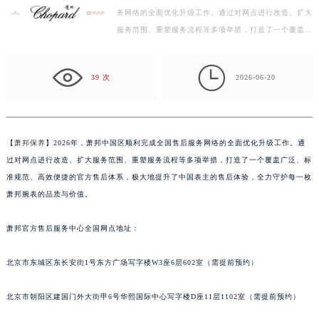
务网络的全面优化升级工作。通过对网点进行改造、扩大
金华市金东区东市南街777号金华万达广场写字楼4号楼22层2209室（需提前预约）
服务范围、重塑服务流程等多项举措，打造了一个覆盖广
绍兴市越城区胜利东路379号世茂天际中心写字楼8层805室（需提前预约）
泛、标准规范、高效便捷的官方售后体系，极大地提升
嘉兴市南湖区广益路705号嘉兴世界贸易中心写字楼A座13层1304室（需提前预约）
了…

南昌市红谷滩新区红谷中大道998号绿地双子塔（中央广场）A1座办公楼14层07室（需提前预约）
39 次
2026-06-20
济南市历下区经十路11111号华润中心写字楼（万象城）15层1508室（需提前预约）
广州市天河区天河路230号万菱汇国际中心写字楼A塔7层704室（需提前预约）
广州市越秀区环市东路371-375号世界贸易中心大厦南塔写字楼15层07室（需提前预约）
【
萧邦保养
】2026年，萧邦中国区顺利完成全国售后服务网络的全面优化升级工作。通
深圳市罗湖区深南东路5001号华润大厦写字楼17层1701室（需提前预约）
过对网点进行改造、扩大服务范围、重塑服务流程等多项举措，打造了一个覆盖广泛、标
惠州市惠城区江北文昌一路7号华贸大厦写字楼1座30层05室（需提前预约）
准规范、高效便捷的官方售后体系，极大地提升了中国表主的售后体验，全力守护每一枚
厦门市思明区湖滨东路95号华润大厦写字楼B座11层1104室（需提前预约）
萧邦腕表的品质与价值。
福州市鼓楼区五四路128-1号恒力城写字楼15层03室（需提前预约）
萧邦官方售后服务中心全国网点地址：
成都市锦江区人民东路6号SAC东原中心写字楼24层2406B室（需提前预约）
重庆市江北区观音桥步行街2号融恒时代广场写字楼9层902室（需提前预约）
北京市东城区东长安街1号东方广场写字楼W3座6层602室（需提前预约）
长沙市芙蓉区定王台街道建湘路393号世茂环球金融中心写字楼（芙蓉广场）10层13室（需提前预约）
郑州市二七区铭功路10号华润大厦写字楼29层2905室（需提前预约）
北京市朝阳区建国门外大街甲6号华熙国际中心写字楼D座11层1102室（需提前预约）
太原市迎泽区解放路15号亨得利名表服务中心（品牌授权店）3层整层（需提前预约）