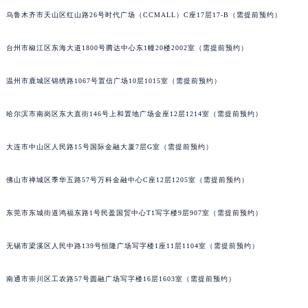
河北省保定市竞秀区朝阳北大街北国先天下萧邦售后服务中心（需提前预约）
乌鲁木齐市天山区红山路26号时代广场（CCMALL）C座17层17-B（需提前预约）
内蒙古自治区阿拉善盟市左旗土尔扈特大街萧邦售后服务中心（需提前预约）
台州市椒江区东海大道1800号腾达中心东1幢20楼2002室（需提前预约）
内蒙古自治区巴彦淖尔市临河区新华街萧邦售后服务中心（需提前预约）
内蒙古自治区包头市青山区幸福路甲3号王府井百货名表维修萧邦售后服务中心（需提前预约）
温州市鹿城区锦绣路1067号置信广场10层1015室（需提前预约）
内蒙古自治区赤峰市红山区哈达街萧邦售后服务中心（需提前预约）
内蒙古自治区鄂尔多斯市东胜区伊金霍洛街萧邦售后服务中心（需提前预约）
哈尔滨市南岗区东大直街146号上和置地广场金座12层1214室（需提前预约）
内蒙古自治区呼伦贝尔市海拉尔区中央街萧邦售后服务中心（需提前预约）
大连市中山区人民路15号国际金融大厦7层G室（需提前预约）
内蒙古自治区通辽市科尔沁区明仁大街萧邦售后服务中心（需提前预约）
内蒙古自治区乌海市海勃湾区人民南路萧邦售后服务中心（需提前预约）
佛山市禅城区季华五路57号万科金融中心C座12层1205室（需提前预约）
内蒙古自治区乌兰察布市集宁区恩和大街萧邦售后服务中心（需提前预约）
内蒙古自治区锡林郭勒盟市锡林浩特市光明街与额尔敦路交叉口萧邦售后服务中心（需提前预约）
东莞市东城街道鸿福东路1号民盈国贸中心T1写字楼9层907室（需提前预约）
内蒙古自治区兴安盟市乌兰浩特市兴安大街萧邦售后服务中心（需提前预约）
山西省大同市平城区迎宾街萧邦售后服务中心（需提前预约）
无锡市梁溪区人民中路139号恒隆广场写字楼1座11层1104室（需提前预约）
山西省晋城市城区黄华街萧邦售后服务中心（需提前预约）
南通市崇川区工农路57号圆融广场写字楼16层1603室（需提前预约）
山西省晋中市榆次区顺城街萧邦售后服务中心（需提前预约）
山西省临汾市尧都区解放路萧邦售后服务中心（需提前预约）