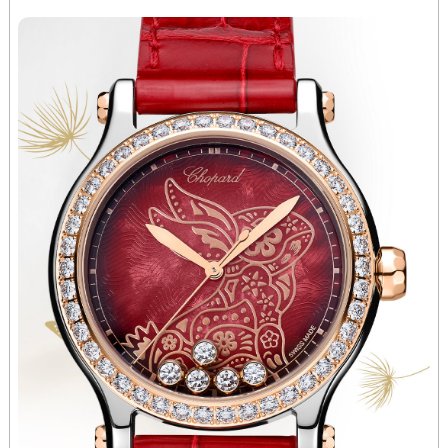
河南省焦作市解放区解放路萧邦售后服务中心（需提前预约）
河南省开封市鼓楼区中山路萧邦售后服务中心（需提前预约）
河南省洛阳市西工区中州中路与解放路交叉口萧邦售后服务中心（需提前预约）
河南省漯河市源汇区交通路萧邦售后服务中心（需提前预约）
河南省南阳市宛城区范蠡东路与南都路交叉口萧邦售后服务中心（需提前预约）
河南省平顶山市卫东区建设路萧邦售后服务中心（需提前预约）
河南省濮阳市大华龙区开州路绿城路交叉口萧邦售后服务中心（需提前预约）
河南省三门峡市湖滨区和平路萧邦售后服务中心（需提前预约）
河南省商丘市梁园区神火大道萧邦售后服务中心（需提前预约）
河南省新乡市红旗区人民路萧邦售后服务中心（需提前预约）
河南省信阳市浉河区东方红大道萧邦售后服务中心（需提前预约）
河南省许昌市魏都区建安大道与八龙路交叉口萧邦售后服务中心（需提前预约）
河南省郑州市二七区民主路10号华润大厦29层2905室萧邦售后服务中心（需提前预约）
河南省周口市川汇区七一路萧邦售后服务中心（需提前预约）
河南省驻马店市驿城区乐山大道与置地大道交叉口萧邦售后服务中心（需提前预约）
湖北省鄂州市鄂城区文星大道萧邦售后服务中心（需提前预约）