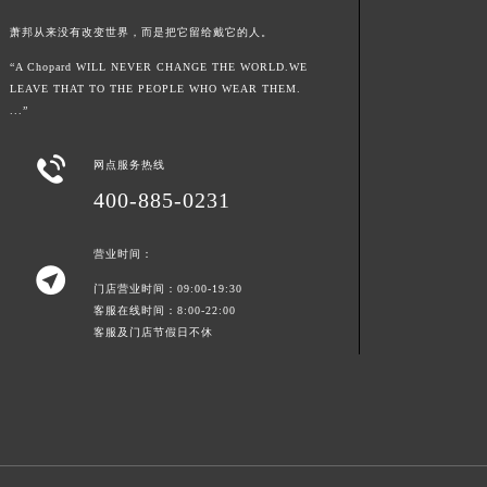
青海省西宁市城西区海湖新区西关大道萧邦售后服务中心（需提前预约）
萧邦从来没有改变世界，而是把它留给戴它的人。
青海省玉树藏族自治州结古镇胜利路萧邦售后服务中心（需提前预约）
“A Chopard WILL NEVER CHANGE THE WORLD.WE
陕西省安康市汉滨区金州路萧邦售后服务中心（需提前预约）
LEAVE THAT TO THE PEOPLE WHO WEAR THEM.
...”
陕西省宝鸡市渭滨区经二路萧邦售后服务中心（需提前预约）
陕西省汉中市汉台区北大街萧邦售后服务中心（需提前预约）

网点服务热线
陕西省商洛市商州区州城街萧邦售后服务中心（需提前预约）
400-885-0231
陕西省铜川市王益区红旗街萧邦售后服务中心（需提前预约）
陕西省渭南市临渭区东风大街萧邦售后服务中心（需提前预约）
营业时间：
陕西省咸阳市秦都区沣西新城统一西路与白马河路交汇处萧邦售后服务中心（需提前预约）

门店营业时间：09:00-19:30
陕西省延安市宝塔区中心街萧邦售后服务中心（需提前预约）
客服在线时间：8:00-22:00
陕西省榆林市榆阳区长兴路萧邦售后服务中心（需提前预约）
客服及门店节假日不休
新疆维吾尔自治区阿克苏市东大街萧邦售后服务中心（需提前预约）
新疆维吾尔自治区阿拉尔市胜利大道萧邦售后服务中心（需提前预约）
新疆维吾尔自治区阿拉山口市友好路萧邦售后服务中心（需提前预约）
新疆维吾尔自治区阿勒泰市解放路萧邦售后服务中心（需提前预约）
新疆维吾尔自治区阿图什市光明路萧邦售后服务中心（需提前预约）