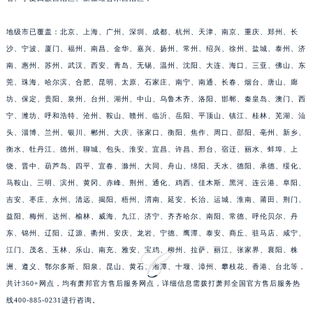
江苏省南京市秦淮区中山南路1号南京中心22层22-C1-C3室萧邦售后服务中心（需提前预约）
地级市已覆盖：北京、上海、广州、深圳、成都、杭州、天津、南京、重庆、郑州、长
江苏省宿迁市宿城区西湖路萧邦售后服务中心（需提前预约）
沙、宁波、厦门、福州、南昌、金华、嘉兴、扬州、常州、绍兴、徐州、盐城、泰州、济
江苏省泰州市海陵区永定东路399号置地商务中心东塔（华润万象城）17层1706室萧邦售后服务中心（需提前预约）
南、惠州、苏州、武汉、西安、青岛、无锡、温州、沈阳、大连、海口、三亚、佛山、东
江苏省徐州市鼓楼区淮海东路29号苏宁广场IFC国际金融中心35层3508室萧邦售后服务中心（需提前预约）
莞、珠海、哈尔滨、合肥、昆明、太原、石家庄、南宁、南通、长春、烟台、唐山、廊
江苏省盐城市盐都区世纪大道5号盐城金融城写字楼1号楼16层1604室萧邦售后服务中心（需提前预约）
坊、保定、贵阳、泉州、台州、湖州、中山、乌鲁木齐、洛阳、邯郸、秦皇岛、澳门、西
江苏省扬州市邗江区国展路29号星耀天地写字楼1号楼18层1803室萧邦售后服务中心（需提前预约）
宁、潍坊、呼和浩特、沧州、鞍山、赣州、临沂、岳阳、平顶山、镇江、桂林、芜湖、汕
江苏省镇江市京口区中山东路萧邦售后服务中心（需提前预约）
头、淄博、兰州、银川、郴州、大庆、张家口、衡阳、焦作、周口、邵阳、亳州、新乡、
衡水、牡丹江、德州、聊城、包头、淮安、宜昌、许昌、邢台、宿迁、丽水、蚌埠、上
江西省抚州市临川区赣东大道萧邦售后服务中心（需提前预约）
饶、晋中、葫芦岛、四平、宜春、滁州、大同、舟山、绵阳、天水、德阳、承德、绥化、
江西省赣州市章贡区文清路萧邦售后服务中心（需提前预约）
马鞍山、三明、滨州、黄冈、赤峰、荆州、通化、鸡西、佳木斯、黑河、连云港、阜阳、
江西省吉安市吉州区井冈山大道萧邦售后服务中心（需提前预约）
吉安、枣庄、永州、清远、揭阳、梧州、渭南、延安、长治、运城、淮南、莆田、荆门、
江西省景德镇市珠山区珠山中路萧邦售后服务中心（需提前预约）
益阳、梅州、达州、榆林、威海、九江、济宁、齐齐哈尔、南阳、常德、呼伦贝尔、丹
江西省九江市浔阳区浔阳路萧邦售后服务中心（需提前预约）
东、锦州、辽阳、辽源、衢州、安庆、龙岩、宁德、鹰潭、泰安、商丘、驻马店、咸宁、
江西省南昌市红谷滩新区红谷中大道998号绿地双子塔（中央广场）A1座办公楼14层1407室萧邦售后服务中心（需提前预约）
江门、茂名、玉林、乐山、南充、雅安、宝鸡、柳州、拉萨、丽江、张家界、襄阳、株
洲、遵义、鄂尔多斯、阳泉、昆山、黄石、湘潭、十堰、漳州、攀枝花、香港、台北等，
江西省萍乡市安源区萍安北大道与康庄路交叉口萧邦售后服务中心（需提前预约）
共计360+网点，均有萧邦官方售后服务网点，详细信息需拨打萧邦全国官方售后服务热
江西省上饶市信州区滨江西路萧邦售后服务中心（需提前预约）
线400-885-0231进行咨询。
江西省新余市渝水区北湖西路萧邦售后服务中心（需提前预约）