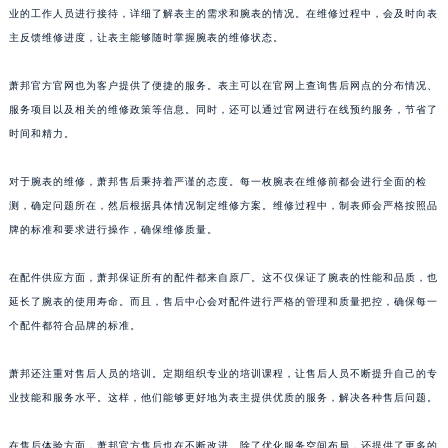
业的工作人员进行接待，详细了解表主的需求和腕表的情况。在维修过程中，会及时向表
浙江省杭州市上城区钱江路1366号华润大厦A座5层503-5室萧邦售后服务中心（需提前预约）
主反馈维修进度，让表主能够随时掌握腕表的维修状态。
浙江省湖州市吴兴区劳动路萧邦售后服务中心（需提前预约）
浙江省嘉兴市南湖区广益路705号嘉兴世界贸易中心A座13层1304室萧邦售后服务中心（需提前预约）
萧邦官方官网也为客户提供了便捷的服务。表主可以在官网上查询售后网点的分布情况、
浙江省金华市金东区东市南街777号金华万达广场4号楼22楼2209室萧邦售后服务中心（需提前预约）
服务项目以及相关的维修政策等信息。同时，还可以通过官网进行在线预约服务，节省了
浙江省丽水市莲都区解放街萧邦售后服务中心（需提前预约）
时间和精力。
浙江省宁波市江北区大闸南路500号来福士广场办公楼20层2009室萧邦售后服务中心（需提前预约）
对于腕表的维修，萧邦售后秉持着严谨的态度。每一枚腕表在维修前都会进行全面的检
浙江省衢州市柯城区上街萧邦售后服务中心（需提前预约）
测，确定问题所在，然后根据具体情况制定维修方案。维修过程中，制表师会严格按照品
浙江省绍兴市越城区胜利东路379号世茂天际中心写字楼8层805室萧邦售后服务中心（需提前预约）
牌的标准和要求进行操作，确保维修质量。
浙江省舟山市定海区解放东路萧邦售后服务中心（需提前预约）
澳门特别行政区大堂区议事亭前地（新马路）萧邦售后服务中心（需提前预约）
在配件供应方面，萧邦保证所有的配件都来自原厂。这不仅保证了腕表的性能和品质，也
澳门特别行政区风顺堂区南湾大马路萧邦售后服务中心（需提前预约）
延长了腕表的使用寿命。而且，售后中心会对配件进行严格的管理和质量把控，确保每一
个配件都符合品牌的标准。
澳门特别行政区花地玛堂区关闸广场萧邦售后服务中心（需提前预约）
澳门特别行政区花王堂区大三巴商圈萧邦售后服务中心（需提前预约）
萧邦还注重对售后人员的培训。定期组织专业的培训课程，让售后人员不断提升自己的专
澳门特别行政区嘉模堂区官也街萧邦售后服务中心（需提前预约）
业技能和服务水平。这样，他们能够更好地为表主提供优质的服务，解决各种售后问题。
澳门省路氹城市金光大道萧邦售后服务中心（需提前预约）
澳门特别行政区望德堂区塔石广场萧邦售后服务中心（需提前预约）
在售后体验方面，萧邦官方售后也在不断改进。除了优化服务空间布局，还提供了更多的