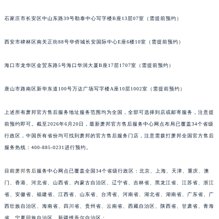
安徽省黄山市屯溪区黄山西路萧邦售后服务中心（需提前预约）
石家庄市长安区中山东路39号勒泰中心写字楼B座13层07室（需提前预约）
安徽省六安市金安区解放中路萧邦售后服务中心（需提前预约）
安徽省马鞍山市雨山区湖南西路萧邦售后服务中心（需提前预约）
西安市碑林区南关正街88号华侨城长安国际中心E座6楼10室（需提前预约）
安徽省宿州市埇桥区人民中路萧邦售后服务中心（需提前预约）
安徽省铜陵市铜官区石城大道萧邦售后服务中心（需提前预约）
海口市龙华区金贸东路5号海口华润大厦B座17层1707室（需提前预约）
安徽省芜湖市镜湖区中山路步行街萧邦售后服务中心（需提前预约）
唐山市路南区新华东道100号万达广场写字楼A座10层1002室（需提前预约）
安徽省宣城市宣州区叠嶂西路萧邦售后服务中心（需提前预约）
福建省龙岩市新罗区九一南路萧邦售后服务中心（需提前预约）
上述所有萧邦官方售后服务地址服务范围均为全国，全部可选择到店或邮寄服务，注意提
福建省南平市建阳区人民西路萧邦售后服务中心（需提前预约）
前预约即可。截至2026年6月20日，最新萧邦官方售后服务中心网点布局已覆盖34个省级
福建省宁德市蕉城区天湖东路萧邦售后服务中心（需提前预约）
行政区，中国所有省份均可找到萧邦的官方售后服务门店，注意需拨打萧邦全国官方售后
福建省莆田市城厢区霞林街道荔华东大道萧邦售后服务中心（需提前预约）
服务热线：400-885-0231进行预约。
福建省三明市三元区东乾二路萧邦售后服务中心（需提前预约）
目前
萧邦售后
服务中心网点已覆盖全国34个省级行政区：北京、上海、天津、重庆、澳
福建省漳州市龙文区步港路萧邦售后服务中心（需提前预约）
门、香港、河北省、山西省、内蒙古自治区、辽宁省、吉林省、黑龙江省、江苏省、浙江
江苏省常州市新北区龙锦路1590号现代传媒中心5号楼10层1008室萧邦售后服务中心（需提前预约）
省、安徽省、福建省、江西省、山东省、台湾省、河南省、湖北省、湖南省、广东省、广
江苏省淮安市清江浦区淮海北路萧邦售后服务中心（需提前预约）
西壮族自治区、海南省、四川省、贵州省、云南省、西藏自治区、陕西省、甘肃省、青海
江苏省连云港市海州区通灌北路萧邦售后服务中心（需提前预约）
省、宁夏回族自治区、新疆维吾尔自治区；