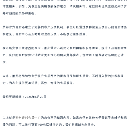
福建省福州市鼓楼区五四路128-1号恒力城写字楼15层03室萧邦售后服务中心（需提前预约）
增值服务。例如，为表主提供腕表的保养建议、清洗服务等。这些服务让表主感受到了萧
邦对他们的关怀和重视。
福建省厦门市思明区湖滨东路95号万象城华润大厦B座11层1104室萧邦售后服务中心（需提前预约）
广东省潮州市潮安区新风路与潮汕路交汇处萧邦售后服务中心（需提前预约）
萧邦官方售后还建立了完善的客户反馈机制。表主可以通过多种渠道反馈自己的售后体验
广东省广州市天河区天河路230号万菱汇国际中心A塔7层704室萧邦售后服务中心（需提前预约）
和意见，售后中心会及时处理这些反馈，不断改进服务质量。
广东省广州市越秀区环市东路371-375号世界贸易中心大厦南塔15层1507室萧邦售后服务中心（需提前预约）
广东省河源市源城区越王大道萧邦售后服务中心（需提前预约）
在市场竞争日益激烈的今天，萧邦通过不断优化售后网络和服务质量，提升了品牌的竞争
广东省惠州市惠城区江北文昌一路7号华贸大厦1座30层3005室萧邦售后服务中心（需提前预约）
力。良好的售后保障让消费者更加放心地购买萧邦腕表，也增强了消费者对品牌的忠诚
度。
广东省江门市蓬江区广场西路萧邦售后服务中心（需提前预约）
广东省揭阳市榕城进贤门步行街萧邦售后服务中心（需提前预约）
未来，萧邦将继续致力于提升售后网络的覆盖范围和服务质量。不断引入新的技术和理
广东省茂名市电白区水东街道迎宾大道萧邦售后服务中心（需提前预约）
念，为表主提供更加优质、高效、专业的售后服务。
广东省梅州市梅江区金燕大道萧邦售后服务中心（需提前预约）
广东省清远市清城区湖西路萧邦售后服务中心（需提前预约）
最后更新时间：2026年6月20日
广东省汕头市龙湖区长平路萧邦售后服务中心（需提前预约）
广东省汕尾市城区香洲街道园林社区翠园街萧邦售后服务中心（需提前预约）
以上就是
苏州萧邦售后中心
为您分享的精彩内容。如果您还有其他关于萧邦手表维护和保
广东省韶关市武江区芙蓉新区与老城中心交汇处萧邦售后服务中心（需提前预约）
养的问题，可以拨打页面400电话进行咨询，我们将竭诚为您服务。
广东省深圳市罗湖区深南东路5001号华润大厦17层1701室萧邦售后服务中心（需提前预约）