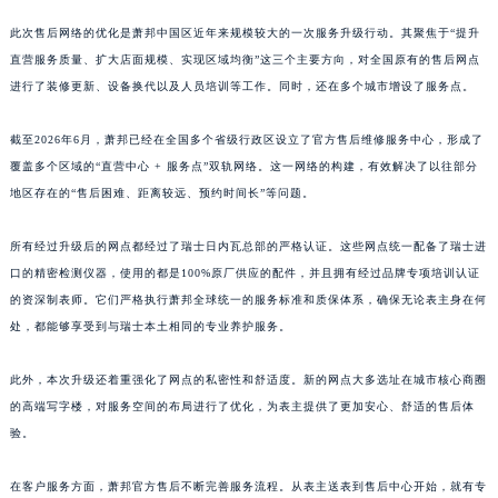
江西省宜春市袁州区中山中路萧邦售后服务中心（需提前预约）
此次售后网络的优化是萧邦中国区近年来规模较大的一次服务升级行动。其聚焦于“提升
江西省鹰潭市月湖区胜利东路萧邦售后服务中心（需提前预约）
直营服务质量、扩大店面规模、实现区域均衡”这三个主要方向，对全国原有的售后网点
山东省德州市德城区东风中路萧邦售后服务中心（需提前预约）
进行了装修更新、设备换代以及人员培训等工作。同时，还在多个城市增设了服务点。
山东省东营市东营区济南路萧邦售后服务中心（需提前预约）
截至2026年6月，萧邦已经在全国多个省级行政区设立了官方售后维修服务中心，形成了
山东省济南市历下区经十路11111号华润中心写字楼（万象城）15层1508室萧邦售后服务中心（需提前预约）
覆盖多个区域的“直营中心 + 服务点”双轨网络。这一网络的构建，有效解决了以往部分
山东省济宁市任城区太白楼路萧邦售后服务中心（需提前预约）
地区存在的“售后困难、距离较远、预约时间长”等问题。
山东省莱芜市文化南路8号银座商城名表维修一楼名表维修萧邦售后服务中心（需提前预约）
山东省临沂市兰山区解放路萧邦售后服务中心（需提前预约）
所有经过升级后的网点都经过了瑞士日内瓦总部的严格认证。这些网点统一配备了瑞士进
山东省日照市东港区烟台路萧邦售后服务中心（需提前预约）
口的精密检测仪器，使用的都是100%原厂供应的配件，并且拥有经过品牌专项培训认证
的资深制表师。它们严格执行萧邦全球统一的服务标准和质保体系，确保无论表主身在何
山东省泰安市泰山区财源街道泰山大街萧邦售后服务中心（需提前预约）
处，都能够享受到与瑞士本土相同的专业养护服务。
山东省威海市环翠区新威海路89号振华商厦一楼名表维修萧邦售后服务中心（需提前预约）
山东省潍坊市奎文区东风东街萧邦售后服务中心（需提前预约）
此外，本次升级还着重强化了网点的私密性和舒适度。新的网点大多选址在城市核心商圈
山东省枣庄市滕州市北辛路与善国路交叉口萧邦售后服务中心（需提前预约）
的高端写字楼，对服务空间的布局进行了优化，为表主提供了更加安心、舒适的售后体
山东省淄博市张店区金晶大道萧邦售后服务中心（需提前预约）
验。
上海市黄浦区南京东路299号宏伊国际广场写字楼8层806室萧邦售后服务中心（需提前预约）
在客户服务方面，萧邦官方售后不断完善服务流程。从表主送表到售后中心开始，就有专
上海市徐汇区虹桥路3号港汇中心2座37层3705室萧邦售后服务中心（需提前预约）