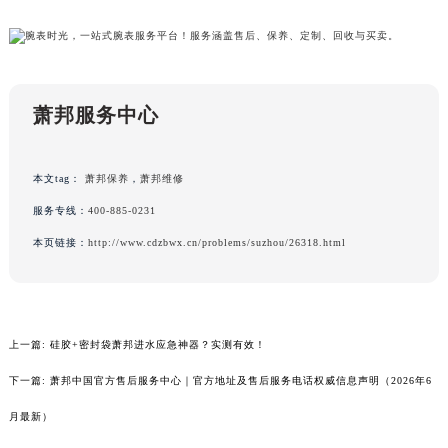
广东省阳江市江城区东风一路萧邦售后服务中心（需提前预约）
广东省云浮市云城区金山路萧邦售后服务中心（需提前预约）
广东省湛江市赤坎区观海北路萧邦售后服务中心（需提前预约）
广东省肇庆市端州区信安大道与砚都大道交汇处萧邦售后服务中心（需提前预约）
萧邦服务中心
广西壮族自治区百色市右江区中山二路萧邦售后服务中心（需提前预约）
广西壮族自治区北海市海城区北京路萧邦售后服务中心（需提前预约）
本文tag：
萧邦保养
，
萧邦维修
广西壮族自治区崇左市江州区石景林街道友谊大道与丽川路交汇处萧邦售后服务中心（需提前预约）
服务专线：
400-885-0231
广西壮族自治区防城港市港口区金花茶大道萧邦售后服务中心（需提前预约）
本页链接：
http://www.cdzbwx.cn/problems/suzhou/26318.html
广西壮族自治区贵港市港北区港城街道布山大道与仙衣路交叉口萧邦售后服务中心（需提前预约）
广西壮族自治区桂林市秀峰区红岭路萧邦售后服务中心（需提前预约）
广西壮族自治区河池市金城江区金城江街道朝阳路萧邦售后服务中心（需提前预约）
广西壮族自治区贺州市八步区城东街道灵峰南路萧邦售后服务中心（需提前预约）
上一篇:
硅胶+密封袋萧邦进水应急神器？实测有效！
广西壮族自治区来宾市兴宾区桂中大道萧邦售后服务中心（需提前预约）
下一篇:
萧邦中国官方售后服务中心｜官方地址及售后服务电话权威信息声明（2026年6
广西壮族自治区柳州市城中区中山中路萧邦售后服务中心（需提前预约）
广西壮族自治区钦州市钦南区金海湾东大街萧邦售后服务中心（需提前预约）
月最新）
广西壮族自治区梧州市万秀区龙湖镇高旺路萧邦售后服务中心（需提前预约）