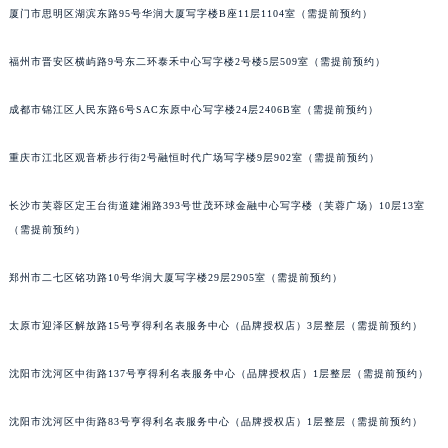
厦门市思明区湖滨东路95号华润大厦写字楼B座11层1104室（需提前预约）
辽宁省鞍山市铁东区站前街萧邦售后服务中心（需提前预约）
辽宁省本溪市平山区胜利路萧邦售后服务中心（需提前预约）
福州市晋安区横屿路9号东二环泰禾中心写字楼2号楼5层509室（需提前预约）
辽宁省朝阳市双塔区新华路萧邦售后服务中心（需提前预约）
辽宁省丹东市振兴区七经街萧邦售后服务中心（需提前预约）
成都市锦江区人民东路6号SAC东原中心写字楼24层2406B室（需提前预约）
辽宁省抚顺市新抚区东一路萧邦售后服务中心（需提前预约）
重庆市江北区观音桥步行街2号融恒时代广场写字楼9层902室（需提前预约）
辽宁省阜新市海州区解放大街萧邦售后服务中心（需提前预约）
辽宁省葫芦岛市连山区中央路萧邦售后服务中心（需提前预约）
长沙市芙蓉区定王台街道建湘路393号世茂环球金融中心写字楼（芙蓉广场）10层13室
辽宁省锦州市古塔区中央大街萧邦售后服务中心（需提前预约）
（需提前预约）
辽宁省辽阳市白塔区新运大街萧邦售后服务中心（需提前预约）
辽宁省盘锦市兴隆台区石油大街萧邦售后服务中心（需提前预约）
郑州市二七区铭功路10号华润大厦写字楼29层2905室（需提前预约）
辽宁省铁岭市银州区南马路萧邦售后服务中心（需提前预约）
太原市迎泽区解放路15号亨得利名表服务中心（品牌授权店）3层整层（需提前预约）
辽宁省营口市站前区市府路与渤海大街交叉口萧邦售后服务中心（需提前预约）
辽宁省沈阳市沈河区中街路137号亨得利名表维修授权店1楼萧邦售后服务中心（需提前预约）
沈阳市沈河区中街路137号亨得利名表服务中心（品牌授权店）1层整层（需提前预约）
辽宁省沈阳市沈河区中街路83号亨得利名表维修授权店1楼萧邦售后服务中心（需提前预约）
北京市朝阳区建国门外大街甲6号华熙国际中心D座11层1102室萧邦售后服务中心（北京总部）（需提前预约）
沈阳市沈河区中街路83号亨得利名表服务中心（品牌授权店）1层整层（需提前预约）
北京市东城区东长安街1号王府井东方广场W3座6层602室萧邦售后服务中心（需提前预约）