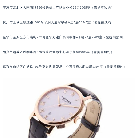
烟台市芝罘区胜利路139号万达金融中心A座907室（需提前预约）
宁波市江北区大闸南路500号来福士广场办公楼20层2009室（需提前预约）
长春市朝阳区西安大路727号中银大厦A座(旺进大厦)18层09室（需提前预约）
杭州市上城区钱江路1366号华润大厦写字楼A座5层503-5室（需提前预约）
贵阳市南明区都司高架桥路33号亨特国际金融中心14楼14D（需提前预约）
昆明市盘龙区北京路928号同德昆明广场写字楼10层06室（需提前预约）
金华市金东区东市南街777号金华万达广场写字楼4号楼22层2209室（需提前预约）
石家庄市长安区中山东路39号勒泰中心写字楼B座13层07室（需提前预约）
西安市碑林区南关正街88号华侨城长安国际中心E座6楼10室（需提前预约）
绍兴市越城区胜利东路379号世茂天际中心写字楼8层805室（需提前预约）
海口市龙华区金贸东路5号海口华润大厦B座17层1707室（需提前预约）
唐山市路南区新华东道100号万达广场写字楼A座10层1002室（需提前预约）
嘉兴市南湖区广益路705号嘉兴世界贸易中心写字楼A座13层1304室（需提前预约）
台州市椒江区东海大道1800号腾达中心东1幢20楼2002室（需提前预约）
内蒙古自治区呼和浩特市玉泉区大学西街70号华润万象城写字楼（鄂尔多斯大厦）23层2326室（需提前预约）
甘肃省兰州市七里河区西津西路16号兰州中心写字楼21层2102室（需提前预约）
重庆市解放碑渝中区民权路28号英利国际金融中心写字楼20层01室（需提前预约）
黑龙江省大庆市萨尔图区会战大街萧邦售后服务中心（需提前预约）
黑龙江省鹤岗市向阳区红军路萧邦售后服务中心（需提前预约）
黑龙江省黑河市爱辉区中央街萧邦售后服务中心（需提前预约）
黑龙江省鸡西市鸡冠区红军路萧邦售后服务中心（需提前预约）