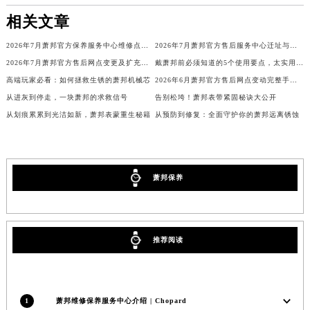
广西壮族自治区玉林市玉州区金玉路萧邦售后服务中心（需提前预约）
相关文章
海南省儋州市儋州市那大镇兰洋北路萧邦售后服务中心（需提前预约）
2026年7月萧邦官方保养服务中心维修点搬迁及增设补充最终方案定稿文本
2026年7月萧邦官方售后服务中心迁址与新开维修保养点
海南省东方市八所镇解放西路萧邦售后服务中心（需提前预约）
2026年7月萧邦官方售后网点变更及扩充全知道
戴萧邦前必须知道的5个使用要点，太实用了！
海南省琼海市嘉积镇东风路萧邦售后服务中心（需提前预约）
高端玩家必看：如何拯救生锈的萧邦机械芯
2026年6月萧邦官方售后网点变动完整手册（迁址及新增）
海南省三沙市西沙区西沙群岛永兴岛北京路萧邦售后服务中心（需提前预约）
从进灰到停走，一块萧邦的求救信号
告别松垮！萧邦表带紧固秘诀大公开
海南省三亚市吉阳区迎宾路萧邦售后服务中心（需提前预约）
从划痕累累到光洁如新，萧邦表蒙重生秘籍
从预防到修复：全面守护你的萧邦远离锈蚀
海南省万宁市万城镇解放路萧邦售后服务中心（需提前预约）
海南省文昌市文城镇教育东路萧邦售后服务中心（需提前预约）
海南省五指山市通什镇三月三大道萧邦售后服务中心（需提前预约）
萧邦保养
香港特别行政区尖沙咀区油尖旺区广东道萧邦售后服务中心（需提前预约）
香港特别行政区金钟区中西区金钟道萧邦售后服务中心（需提前预约）
香港特别行政区九龙区油尖旺区弥敦道萧邦售后服务中心（需提前预约）
推荐阅读
香港特别行政区铜锣湾区湾仔区轩尼诗道萧邦售后服务中心（需提前预约）
河南省安阳市文峰区解放大道萧邦售后服务中心（需提前预约）
河南省鹤壁市淇滨区九州路萧邦售后服务中心（需提前预约）
1
萧邦维修保养服务中心介绍 | Chopard
河南省济源市沁园街道济水大道萧邦售后服务中心（需提前预约）