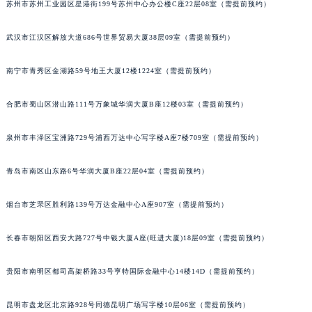
苏州市苏州工业园区星港街199号苏州中心办公楼C座22层08室（需提前预约）
山西省吕梁市离石区永宁中路与建设街交叉口萧邦售后服务中心（需提前预约）
山西省朔州市朔城区怡西路与鄯阳西街交汇处萧邦售后服务中心（需提前预约）
武汉市江汉区解放大道686号世界贸易大厦38层09室（需提前预约）
山西省忻州市忻府区和平东街与七一南路交叉口萧邦售后服务中心（需提前预约）
南宁市青秀区金湖路59号地王大厦12楼1224室（需提前预约）
山西省阳泉市郊区平阳东街与新城大道交叉口萧邦售后服务中心（需提前预约）
山西省运城市盐湖区河东街萧邦售后服务中心（需提前预约）
合肥市蜀山区潜山路111号万象城华润大厦B座12楼03室（需提前预约）
山西省长治市潞州区英雄中路萧邦售后服务中心（需提前预约）
山西省太原市迎泽区迎泽街道解放路15号亨得利名表维修授权店3楼萧邦售后服务中心（需提前预约）
泉州市丰泽区宝洲路729号浦西万达中心写字楼A座7楼709室（需提前预约）
天津市和平区赤峰道136号天津国际金融中心26层2603室萧邦售后服务中心（需提前预约）
安徽省安庆市迎江区人民路萧邦售后服务中心（需提前预约）
青岛市南区山东路6号华润大厦B座22层04室（需提前预约）
安徽省蚌埠市蚌山区淮河路萧邦售后服务中心（需提前预约）
烟台市芝罘区胜利路139号万达金融中心A座907室（需提前预约）
安徽省亳州市谯城区魏武大道萧邦售后服务中心（需提前预约）
安徽省池州市贵池区长江路萧邦售后服务中心（需提前预约）
长春市朝阳区西安大路727号中银大厦A座(旺进大厦)18层09室（需提前预约）
安徽省滁州市琅琊区南谯北路萧邦售后服务中心（需提前预约）
安徽省阜阳市颍州区颍州北路萧邦售后服务中心（需提前预约）
贵阳市南明区都司高架桥路33号亨特国际金融中心14楼14D（需提前预约）
安徽省淮北市相山区淮海路萧邦售后服务中心（需提前预约）
昆明市盘龙区北京路928号同德昆明广场写字楼10层06室（需提前预约）
安徽省淮南市田家庵区国庆中路萧邦售后服务中心（需提前预约）