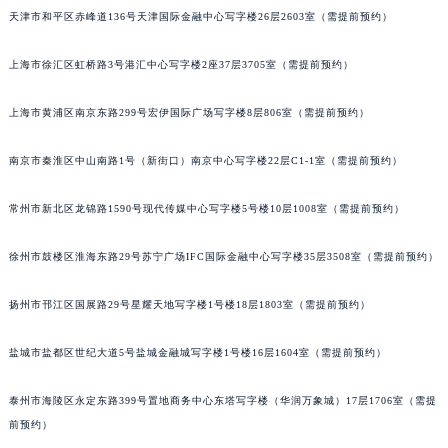
天津市和平区赤峰道136号天津国际金融中心写字楼26层2603室（需提前预约）
沈阳市沈河区中街路137号亨得利名表服务中心（品牌授权店）1层整层（需提前预约）
沈阳市沈河区中街路83号亨得利名表服务中心（品牌授权店）1层整层（需提前预约）
上海市徐汇区虹桥路3号港汇中心写字楼2座37层3705室（需提前预约）
乌鲁木齐市天山区红山路26号时代广场（CCMALL）C座17层17-B（需提前预约）
温州市鹿城区锦绣路1067号置信广场10层1015室（需提前预约）
上海市黄浦区南京东路299号宏伊国际广场写字楼8层806室（需提前预约）
哈尔滨市道里区友谊西路600号富力中心T2座写字楼29层03室（需提前预约）
大连市中山区人民路15号国际金融大厦7层G室（需提前预约）
南京市秦淮区中山南路1号（新街口）南京中心写字楼22层C1-1室（需提前预约）
佛山市禅城区季华五路57号万科金融中心C座12层1205室（需提前预约）
常州市新北区龙锦路1590号现代传媒中心写字楼5号楼10层1008室（需提前预约）
东莞市东城街道鸿福东路1号民盈国贸中心T1写字楼9层907室（需提前预约）
无锡市梁溪区人民中路139号恒隆广场写字楼1座11层1104室（需提前预约）
徐州市鼓楼区淮海东路29号苏宁广场IFC国际金融中心写字楼35层3508室（需提前预约）
南通市崇川区工农路57号圆融广场写字楼16层1603室（需提前预约）
苏州市苏州工业园区星港街199号苏州中心办公楼C座22层08室（需提前预约）
扬州市邗江区国展路29号星耀天地写字楼1号楼18层1803室（需提前预约）
武汉市江汉区解放大道686号世界贸易大厦38层09室（需提前预约）
盐城市盐都区世纪大道5号盐城金融城写字楼1号楼16层1604室（需提前预约）
南宁市青秀区金湖路59号地王大厦12楼1224室（需提前预约）
合肥市蜀山区潜山路111号万象城华润大厦B座12楼03室（需提前预约）
泰州市海陵区永定东路399号置地商务中心东塔写字楼（华润万象城）17层1706室（需提
泉州市丰泽区宝洲路729号浦西万达中心写字楼A座7楼709室（需提前预约）
前预约）
青岛市南区山东路6号华润大厦B座22层04室（需提前预约）