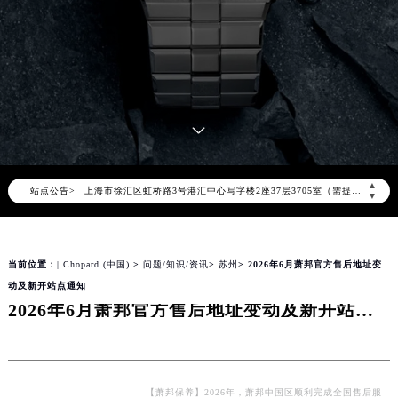
2026年8月萧邦全国官方售后客户服务热线：400-885-0231
萧邦官方全国统一服务热线400-885-0231，服务覆盖中国大陆、香港、澳门、台湾全部区域（非大陆需加拨“+86”）
2026年8月萧邦售后服务中心最新网点地址：
北京市朝阳区建国门外大街甲6号华熙国际中心写字楼D座11层1102室（北京总部）（需提前预约）
北京市东城区东长安街1号东方广场写字楼W3座6层602室（需提前预约）
天津市和平区赤峰道136号天津国际金融中心写字楼26层2603室（需提前预约）
上海市徐汇区虹桥路3号港汇中心写字楼2座37层3705室（需提前预约）
▲
站点公告>
上海市黄浦区南京东路299号宏伊国际广场写字楼8层806室（需提前预约）
▼
南京市秦淮区中山南路1号（新街口）南京中心写字楼22层C1-1室（需提前预约）
常州市新北区龙锦路1590号现代传媒中心写字楼5号楼10层1008室（需提前预约）
当前位置：
| Chopard (中国)
>
问题/知识/资讯
>
苏州
> 2026年6月萧邦官方售后地址变
徐州市鼓楼区淮海东路29号苏宁广场IFC国际金融中心写字楼35层3508室（需提前预约）
动及新开站点通知
扬州市邗江区国展路29号星耀天地写字楼1号楼18层1803室（需提前预约）
2026年6月萧邦官方售后地址变动及新开站点通知
盐城市盐都区世纪大道5号盐城金融城写字楼1号楼16层1604室（需提前预约）
泰州市海陵区永定东路399号置地商务中心东塔写字楼（华润万象城）17层1706室（需提前预约）
宁波市江北区大闸南路500号来福士广场办公楼20层2009室（需提前预约）
杭州市上城区钱江路1366号华润大厦写字楼A座5层503-5室（需提前预约）
【萧邦保养】2026年，萧邦中国区顺利完成全国售后服