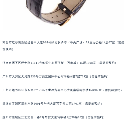
黑龙江省佳木斯市向阳区长安路萧邦售后服务中心（需提前预约）
黑龙江省牡丹江市东安区太平路萧邦售后服务中心（需提前预约）
黑龙江省七台河市桃山区大同街萧邦售后服务中心（需提前预约）
黑龙江省齐齐哈尔市龙沙区龙华路萧邦售后服务中心（需提前预约）
黑龙江省双鸭山市尖山区新兴大街萧邦售后服务中心（需提前预约）
南昌市红谷滩新区红谷中大道998号绿地双子塔（中央广场）A1座办公楼14层07室（需提
黑龙江省绥化市北林区新华街与康庄路交叉口萧邦售后服务中心（需提前预约）
前预约）
黑龙江省伊春市伊美区通河路萧邦售后服务中心（需提前预约）
吉林省白城市洮北区明仁南街萧邦售后服务中心（需提前预约）
济南市历下区经十路11111号华润中心写字楼（万象城）15层1508室（需提前预约）
吉林省白山市浑江区浑江大街萧邦售后服务中心（需提前预约）
广州市天河区天河路230号万菱汇国际中心写字楼A塔7层704室（需提前预约）
吉林省吉林市船营区河南街萧邦售后服务中心（需提前预约）
吉林省辽源市龙山区人民大街萧邦售后服务中心（需提前预约）
广州市越秀区环市东路371-375号世界贸易中心大厦南塔写字楼15层07室（需提前预约）
吉林省梅河口市新华街道梅河大街萧邦售后服务中心（需提前预约）
吉林省四平市铁东区紫气大路与南九经街交汇处萧邦售后服务中心（需提前预约）
深圳市罗湖区深南东路5001号华润大厦写字楼17层1701室（需提前预约）
吉林省松原市宁江区五环大街萧邦售后服务中心（需提前预约）
吉林省通化市东昌区环通乡江南大街萧邦售后服务中心（需提前预约）
惠州市惠城区江北文昌一路7号华贸大厦写字楼1座30层05室（需提前预约）
吉林省延边市延吉市解放路萧邦售后服务中心（需提前预约）