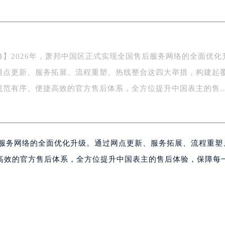
务中心东塔写字楼（华润万象城）17层1706室（需提前预约）
场办公楼20层2009室（需提前预约）
写字楼A座5层503-5室（需提前预约）
广场写字楼4号楼22层2209室（需提前预约）
修】2026年，萧邦中国区正式实现全国售后服务网络的全面优化
际中心写字楼8层805室（需提前预约）
网点更新、服务拓展、流程重塑、热线整合这四大举措，构建起
易中心写字楼A座13层1304室（需提前预约）
绿地双子塔（中央广场）A1座办公楼14层07室（需提前预约）
规范有序、便捷高效的官方售后体系，全方位提升中国表主的售
心写字楼（万象城）15层1508室（需提前预约）
际中心写字楼A塔7层704室（需提前预约）
世界贸易中心大厦南塔写字楼15层07室（需提前预约）
后服务网络的全面优化升级。通过网点更新、服务拓展、流程重塑
厦写字楼17层1701室（需提前预约）
厦写字楼1座30层05室（需提前预约）
高效的官方售后体系，全方位提升中国表主的售后体验，保障每
字楼B座11层1104室（需提前预约）
写字楼15层03室（需提前预约）
心写字楼24层2406B室（需提前预约）
代广场写字楼9层902室（需提前预约）