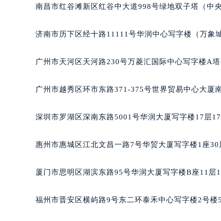
黑龙江省鹤岗市向阳区红军路萧邦售
南昌市红谷滩新区红谷中大道998号绿地双子塔（中央
黑龙江省黑河市爱辉区中央街萧邦售
黑龙江省鸡西市鸡冠区红军路萧邦售
济南市历下区经十路11111号华润中心写字楼（万象城
黑龙江省佳木斯市向阳区长安路萧邦
黑龙江省牡丹江市东安区太平路萧邦
广州市天河区天河路230号万菱汇国际中心写字楼A塔
黑龙江省七台河市桃山区大同街萧邦
黑龙江省齐齐哈尔市龙沙区龙华路萧
广州市越秀区环市东路371-375号世界贸易中心大厦
黑龙江省双鸭山市尖山区新兴大街萧
黑龙江省绥化市北林区新华街与康庄
深圳市罗湖区深南东路5001号华润大厦写字楼17层1
黑龙江省伊春市伊美区通河路萧邦售
吉林省白城市洮北区明仁南街萧邦售
惠州市惠城区江北文昌一路7号华贸大厦写字楼1座30
吉林省白山市浑江区浑江大街萧邦售
吉林省吉林市船营区河南街萧邦售后
厦门市思明区湖滨东路95号华润大厦写字楼B座11层1
吉林省辽源市龙山区人民大街萧邦售
吉林省梅河口市新华街道梅河大街萧
福州市晋安区横屿路9号东二环泰禾中心写字楼2号楼5
吉林省四平市铁东区紫气大路与南九