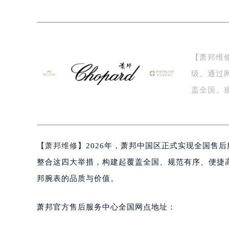
泰州市海陵区永定东路399号置地商
宁波市江北区大闸南路500号来福士广
杭州市上城区钱江路1366号华润大厦
金华市金东区东市南街777号金华万达
【萧邦维
绍兴市越城区胜利东路379号世茂天
级。通过
嘉兴市南湖区广益路705号嘉兴世界贸
南昌市红谷滩新区红谷中大道998号
盖全国、
济南市历下区经十路11111号华润中
后…
广州市天河区天河路230号万菱汇国
广州市越秀区环市东路371-375号
【
萧邦维修
】2026年，萧邦中国区正式实现全国售
深圳市罗湖区深南东路5001号华润大
惠州市惠城区江北文昌一路7号华贸大
整合这四大举措，构建起覆盖全国、规范有序、便捷
厦门市思明区湖滨东路95号华润大厦写
邦腕表的品质与价值。
福州市鼓楼区五四路128-1号恒力城
成都市锦江区人民东路6号SAC东原中
萧邦官方售后服务中心全国网点地址：
重庆市江北区观音桥步行街2号融恒时