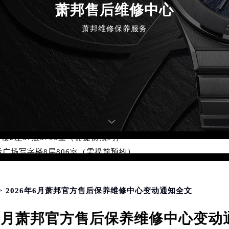
萧邦售后维修中心
萧邦维修保养服务
优化升级公告
：400-885-0231
5-0231，服务覆盖中国大陆、香港、澳门、台湾全部区域（非大陆需
点地址：
国际中心写字楼D座11层1102室（北京总部）（需提前预约）
字楼W3座6层602室（需提前预约）
融中心写字楼26层2603室（需提前预约）
2座37层3705室（需提前预约）
际广场写字楼8层806室（需提前预约）
南京中心写字楼22层C1-1室（需提前预约）
中心写字楼5号楼10层1008室（需提前预约）
FC国际金融中心写字楼35层3508室（需提前预约）
> 2026年6月萧邦官方售后保养维修中心变动通知全文
楼1号楼18层1803室（需提前预约）
6年6月萧邦官方售后保养维修中心变动
字楼1号楼16层1604室（需提前预约）