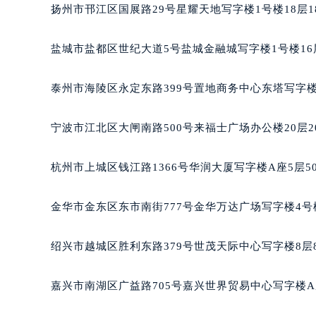
合肥市蜀山区潜山路111号万象城华润
扬州市邗江区国展路29号星耀天地写字楼1号楼18层1
泉州市丰泽区宝洲路729号浦西万达中
青岛市南区山东路6号华润大厦B座2
盐城市盐都区世纪大道5号盐城金融城写字楼1号楼16
烟台市芝罘区胜利路139号万达金融中
长春市朝阳区西安大路727号中银大厦
泰州市海陵区永定东路399号置地商务中心东塔写字楼
贵阳市南明区都司高架桥路33号亨特
昆明市盘龙区北京路928号同德昆明
宁波市江北区大闸南路500号来福士广场办公楼20层2
石家庄市长安区中山东路39号勒泰中
西安市碑林区南关正街88号华侨城长
杭州市上城区钱江路1366号华润大厦写字楼A座5层5
海口市龙华区金贸东路5号海口华润大厦
唐山市路南区新华东道100号万达广场
金华市金东区东市南街777号金华万达广场写字楼4号楼
台州市椒江区东海大道1800号腾达中
内蒙古自治区呼和浩特市玉泉区大学西
绍兴市越城区胜利东路379号世茂天际中心写字楼8层
甘肃省兰州市七里河区西津西路16号兰
重庆市解放碑渝中区民权路28号英利
嘉兴市南湖区广益路705号嘉兴世界贸易中心写字楼A座
黑龙江省大庆市萨尔图区会战大街萧