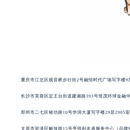
辽宁省沈阳市沈河区中街路83号亨
北京市朝阳区建国门外大街甲6号华熙
北京市东城区东长安街1号王府井东方
河北省保定市竞秀区朝阳北大街北国
内蒙古自治区阿拉善盟市左旗土尔扈
内蒙古自治区巴彦淖尔市临河区新华
内蒙古自治区包头市青山区幸福路甲
内蒙古自治区赤峰市红山区哈达街萧
内蒙古自治区鄂尔多斯市东胜区伊金
内蒙古自治区呼伦贝尔市海拉尔区中
重庆市江北区观音桥步行街2号融恒时代广场写字楼9层
内蒙古自治区通辽市科尔沁区明仁大
内蒙古自治区乌海市海勃湾区人民南
长沙市芙蓉区定王台街道建湘路393号世茂环球金融中
内蒙古自治区乌兰察布市集宁区恩和
内蒙古自治区锡林郭勒盟市锡林浩特
郑州市二七区铭功路10号华润大厦写字楼29层2905
内蒙古自治区兴安盟市乌兰浩特市兴
山西省大同市平城区迎宾街萧邦售后
太原市迎泽区解放路15号亨得利名表服务中心（品牌