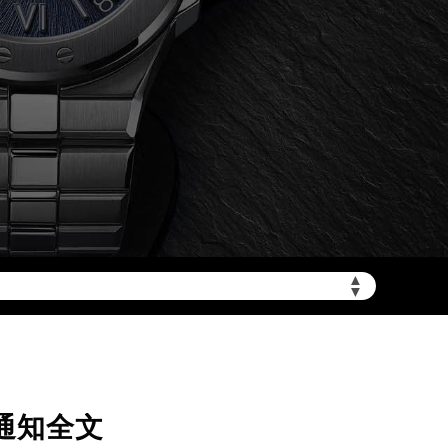
加拨“+86”）
▲
▼
通知全文