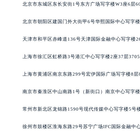
长沙市芙蓉区定王台街道建湘路393
北京市东城区东长安街1号东方广场写字楼W3座6层6
郑州市二七区铭功路10号华润大厦写字
太原市迎泽区解放路15号亨得利名
北京市朝阳区建国门外大街甲6号华熙国际中心写字楼D
沈阳市沈河区中街路137号亨得利名
沈阳市沈河区中街路83号亨得利名
天津市和平区赤峰道136号天津国际金融中心写字楼26
乌鲁木齐市天山区红山路26号时代广场
温州市鹿城区锦绣路1067号置信广场
上海市徐汇区虹桥路3号港汇中心写字楼2座37层370
哈尔滨市道里区友谊西路600号富力中
大连市中山区人民路15号国际金融大
上海市黄浦区南京东路299号宏伊国际广场写字楼8层
佛山市禅城区季华五路57号万科金融中
东莞市东城街道鸿福东路1号民盈国贸
南京市秦淮区中山南路1号（新街口）南京中心写字楼2
无锡市梁溪区人民中路139号恒隆广场
南通市崇川区工农路57号圆融广场写字
常州市新北区龙锦路1590号现代传媒中心写字楼5号楼
苏州市苏州工业园区星港街199号苏州
武汉市江汉区解放大道686号世界贸易
徐州市鼓楼区淮海东路29号苏宁广场IFC国际金融中心
南宁市青秀区金湖路59号地王大厦12