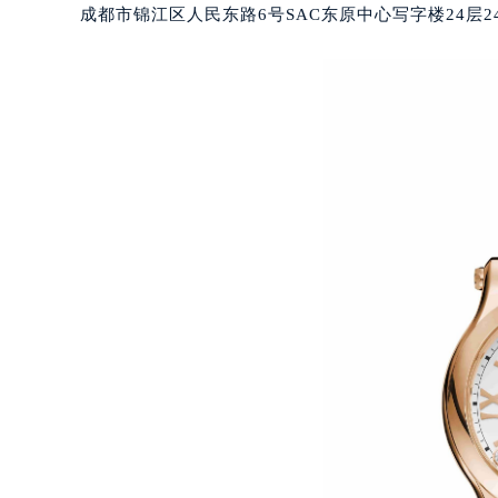
吉林省松原市宁江区五环大街萧邦售
成都市锦江区人民东路6号SAC东原中心写字楼24层2
吉林省通化市东昌区环通乡江南大街
吉林省延边市延吉市解放路萧邦售后
辽宁省鞍山市铁东区站前街萧邦售后
辽宁省本溪市平山区胜利路萧邦售后
辽宁省朝阳市双塔区新华路萧邦售后
辽宁省丹东市振兴区七经街萧邦售后
辽宁省抚顺市新抚区东一路萧邦售后
辽宁省阜新市海州区解放大街萧邦售
辽宁省葫芦岛市连山区中央路萧邦售
辽宁省锦州市古塔区中央大街萧邦售
辽宁省辽阳市白塔区新运大街萧邦售
辽宁省盘锦市兴隆台区石油大街萧邦
辽宁省铁岭市银州区南马路萧邦售后
辽宁省营口市站前区市府路与渤海大
辽宁省沈阳市沈河区中街路137号亨