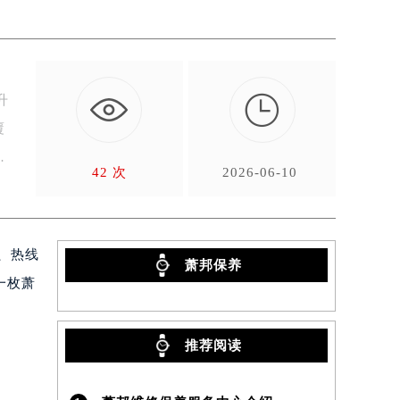

升
覆
42 次
2026-06-10
、热线
萧邦保养
一枚萧
推荐阅读