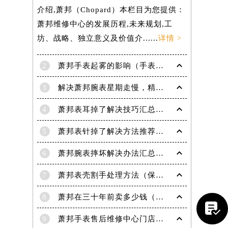
介绍,萧邦（Chopard）本栏目为您提供：
萧邦维修中心的发展历程,未来规划,工
坊、战略、独立意义及价值介......
详情 >
2
萧邦手表起雾的影响（手表起雾维护建议）
3
解决萧邦腕表星期走慢，精准调校秘籍在这里
4
萧邦表耳掉了解决技巧汇总（轻松修复爱表的小妙招）
5
萧邦表针掉了解决方法推荐（轻松修复你的爱表）
6
萧邦腕表摔坏解决办法汇总（专业修复与日常保养技巧）
提前预约）
7
萧邦表壳割手处理方法（保养与修复技巧指南）
8
萧邦在三十年前卖多少钱（名表价格变迁的历史洞察）

9
萧邦手表售后维修中心门店地址