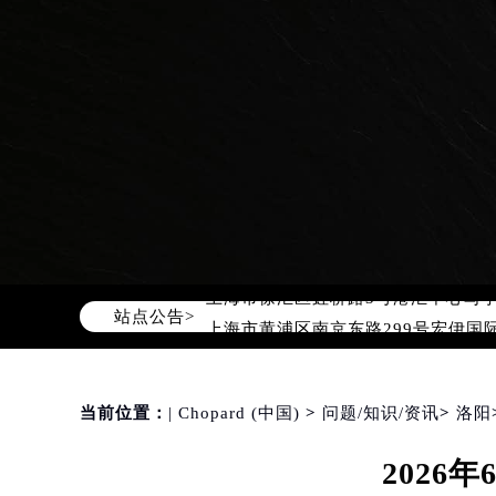
2026年8月萧邦中国区售后服务网络
2026年8月萧邦全国官方售后客户服务热线
萧邦官方全国统一服务热线400-88
2026年8月萧邦售后服务中心最新网
北京市朝阳区建国门外大街甲6号华熙
北京市东城区东长安街1号东方广场写
天津市和平区赤峰道136号天津国际金
上海市徐汇区虹桥路3号港汇中心写字楼
站点公告>
上海市黄浦区南京东路299号宏伊国
南京市秦淮区中山南路1号（新街口）
常州市新北区龙锦路1590号现代传媒
徐州市鼓楼区淮海东路29号苏宁广场I
当前位置：
| Chopard (中国)
>
问题/知识/资讯
>
洛阳
扬州市邗江区国展路29号星耀天地写字
202
盐城市盐都区世纪大道5号盐城金融城写