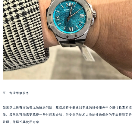
长春市朝阳区西安大路727号中银大厦A座(旺进大厦)18层09室（需提前预约）
贵阳市南明区都司高架桥路33号亨特国际金融中心14楼14D（需提前预约）
昆明市盘龙区北京路928号同德昆明广场写字楼10层06室（需提前预约）
石家庄市长安区中山东路39号勒泰中心写字楼B座13层07室（需提前预约）
西安市碑林区南关正街88号华侨城长安国际中心E座6楼10室（需提前预约）
海口市龙华区金贸东路5号海口华润大厦B座17层1707室（需提前预约）
唐山市路南区新华东道100号万达广场写字楼A座10层1002室（需提前预约）
台州市椒江区东海大道1800号腾达中心东1幢20楼2002室（需提前预约）
内蒙古自治区呼和浩特市玉泉区大学西街70号华润万象城写字楼（鄂尔多斯大厦）23层2326室（需提前预约）
甘肃省兰州市七里河区西津西路16号兰州中心写字楼21层2102室（需提前预约）
重庆市解放碑渝中区民权路28号英利国际金融中心写字楼20层01室（需提前预约）
五、专业维修服务
黑龙江省大庆市萨尔图区会战大街萧邦售后服务中心（需提前预约）
黑龙江省鹤岗市向阳区红军路萧邦售后服务中心（需提前预约）
如果以上所有方法都无法解决问题，建议您将手表送到专业的维修服务中心进行检查和维
修。虽然这可能需要花费一些时间和金钱，但专业的技术人员能够确保您的手表得到妥善
黑龙江省黑河市爱辉区中央街萧邦售后服务中心（需提前预约）
处理，并延长其使用寿命。
黑龙江省鸡西市鸡冠区红军路萧邦售后服务中心（需提前预约）
黑龙江省佳木斯市向阳区长安路萧邦售后服务中心（需提前预约）