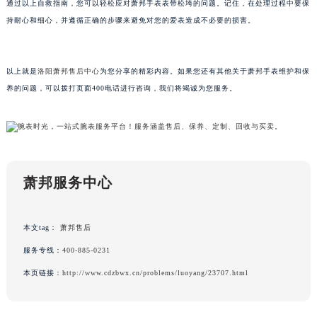
通过以上自救指南，您可以轻松应对萧邦手表表带松垮的问题。记住，在处理过程中要保
黑龙江省牡丹江市东安区太平路萧邦售后服务中心（需提前预约）
持耐心和细心，并遵循正确的步骤来避免对您的爱表造成不必要的损害。
黑龙江省七台河市桃山区大同街萧邦售后服务中心（需提前预约）
黑龙江省齐齐哈尔市龙沙区龙华路萧邦售后服务中心（需提前预约）
以上就是
洛阳萧邦售后中心
为您分享的精彩内容。如果您还有其他关于萧邦手表维护和保
黑龙江省双鸭山市尖山区新兴大街萧邦售后服务中心（需提前预约）
养的问题，可以拨打页面400电话进行咨询，我们将竭诚为您服务。
黑龙江省绥化市北林区新华街与康庄路交叉口萧邦售后服务中心（需提前预约）
黑龙江省伊春市伊美区通河路萧邦售后服务中心（需提前预约）
吉林省白城市洮北区明仁南街萧邦售后服务中心（需提前预约）
吉林省白山市浑江区浑江大街萧邦售后服务中心（需提前预约）
吉林省吉林市船营区河南街萧邦售后服务中心（需提前预约）
萧邦服务中心
吉林省辽源市龙山区人民大街萧邦售后服务中心（需提前预约）
吉林省梅河口市新华街道梅河大街萧邦售后服务中心（需提前预约）
本文tag：
萧邦售后
吉林省四平市铁东区紫气大路与南九经街交汇处萧邦售后服务中心（需提前预约）
服务专线：
400-885-0231
吉林省松原市宁江区五环大街萧邦售后服务中心（需提前预约）
吉林省通化市东昌区环通乡江南大街萧邦售后服务中心（需提前预约）
本页链接：
http://www.cdzbwx.cn/problems/luoyang/23707.html
吉林省延边市延吉市解放路萧邦售后服务中心（需提前预约）
辽宁省鞍山市铁东区站前街萧邦售后服务中心（需提前预约）