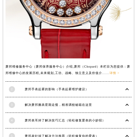
山西省朔州市朔城区怡西路与鄯阳西街交汇处萧邦售后服务中心（需提前预约）
山西省忻州市忻府区和平东街与七一南路交叉口萧邦售后服务中心（需提前预约）
山西省阳泉市郊区平阳东街与新城大道交叉口萧邦售后服务中心（需提前预约）
山西省运城市盐湖区河东街萧邦售后服务中心（需提前预约）
山西省长治市潞州区英雄中路萧邦售后服务中心（需提前预约）
山西省太原市迎泽区迎泽街道解放路15号亨得利名表维修授权店3楼萧邦售后服务中心（需提前预约）
天津市和平区赤峰道136号天津国际金融中心26层2603室萧邦售后服务中心（需提前预约）
安徽省安庆市迎江区人民路萧邦售后服务中心（需提前预约）
萧邦维修服务中心（萧邦保养服务中心）介绍,萧邦（Chopard）本栏目为您提供：萧
邦维修中心的发展历程,未来规划,工坊、战略、独立意义及价值介......
详情 >
安徽省蚌埠市蚌山区淮河路萧邦售后服务中心（需提前预约）
安徽省亳州市谯城区魏武大道萧邦售后服务中心（需提前预约）
2
萧邦手表起雾的影响（手表起雾维护建议）
安徽省池州市贵池区长江路萧邦售后服务中心（需提前预约）
安徽省滁州市琅琊区南谯北路萧邦售后服务中心（需提前预约）
3
解决萧邦腕表星期走慢，精准调校秘籍在这里
安徽省阜阳市颍州区颍州北路萧邦售后服务中心（需提前预约）
安徽省淮北市相山区淮海路萧邦售后服务中心（需提前预约）
4
萧邦表耳掉了解决技巧汇总（轻松修复爱表的小妙招）
安徽省淮南市田家庵区国庆中路萧邦售后服务中心（需提前预约）
安徽省黄山市屯溪区黄山西路萧邦售后服务中心（需提前预约）
5
萧邦表针掉了解决方法推荐（轻松修复你的爱表）