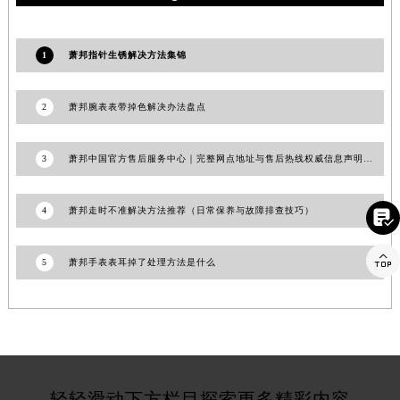
江苏省宿迁市宿城区西湖路萧邦售后服务中心（需提前预约）
江苏省泰州市海陵区永定东路399号置地商务中心东塔（华润万象城）17层1706室萧邦售后服务中心（需提前预约）
1
萧邦指针生锈解决方法集锦
江苏省徐州市鼓楼区淮海东路29号苏宁广场IFC国际金融中心35层3508室萧邦售后服务中心（需提前预约）
江苏省盐城市盐都区世纪大道5号盐城金融城写字楼1号楼16层1604室萧邦售后服务中心（需提前预约）
2
萧邦腕表表带掉色解决办法盘点
江苏省扬州市邗江区国展路29号星耀天地写字楼1号楼18层1803室萧邦售后服务中心（需提前预约）
江苏省镇江市京口区中山东路萧邦售后服务中心（需提前预约）
3
萧邦中国官方售后服务中心｜完整网点地址与售后热线权威信息声明（2026年7月更新）
江西省抚州市临川区赣东大道萧邦售后服务中心（需提前预约）
江西省赣州市章贡区文清路萧邦售后服务中心（需提前预约）
4
萧邦走时不准解决方法推荐（日常保养与故障排查技巧）

江西省吉安市吉州区井冈山大道萧邦售后服务中心（需提前预约）
江西省景德镇市珠山区珠山中路萧邦售后服务中心（需提前预约）

5
萧邦手表表耳掉了处理方法是什么
江西省九江市浔阳区浔阳路萧邦售后服务中心（需提前预约）
江西省南昌市红谷滩新区红谷中大道998号绿地双子塔（中央广场）A1座办公楼14层1407室萧邦售后服务中心（需提前预约）
江西省萍乡市安源区萍安北大道与康庄路交叉口萧邦售后服务中心（需提前预约）
江西省上饶市信州区滨江西路萧邦售后服务中心（需提前预约）
江西省新余市渝水区北湖西路萧邦售后服务中心（需提前预约）
江西省宜春市袁州区中山中路萧邦售后服务中心（需提前预约）
轻轻滑动下方栏目探索更多精彩内容