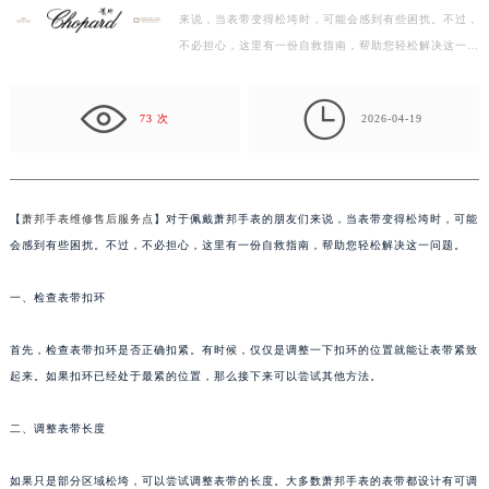
来说，当表带变得松垮时，可能会感到有些困扰。不过，
绍兴市越城区胜利东路379号世茂天际中心写字楼8层805室（需提前预约）
不必担心，这里有一份自救指南，帮助您轻松解决这一问
嘉兴市南湖区广益路705号嘉兴世界贸易中心写字楼A座13层1304室（需提前预约）
题。 一、检查表带扣环 首先，检查表带扣环是否正确…
南昌市红谷滩新区红谷中大道998号绿地双子塔（中央广场）A1座办公楼14层07室（需提前预约）

济南市历下区经十路11111号华润中心写字楼（万象城）15层1508室（需提前预约）
73 次
2026-04-19
广州市天河区天河路230号万菱汇国际中心写字楼A塔7层704室（需提前预约）
广州市越秀区环市东路371-375号世界贸易中心大厦南塔写字楼15层07室（需提前预约）
深圳市罗湖区深南东路5001号华润大厦写字楼17层1701室（需提前预约）
【
萧邦手表维修售后服务点
】对于佩戴萧邦手表的朋友们来说，当表带变得松垮时，可能
惠州市惠城区江北文昌一路7号华贸大厦写字楼1座30层05室（需提前预约）
会感到有些困扰。不过，不必担心，这里有一份自救指南，帮助您轻松解决这一问题。
厦门市思明区湖滨东路95号华润大厦写字楼B座11层1104室（需提前预约）
福州市鼓楼区五四路128-1号恒力城写字楼15层03室（需提前预约）
一、检查表带扣环
成都市锦江区人民东路6号SAC东原中心写字楼24层2406B室（需提前预约）
首先，检查表带扣环是否正确扣紧。有时候，仅仅是调整一下扣环的位置就能让表带紧致
重庆市江北区观音桥步行街2号融恒时代广场写字楼9层902室（需提前预约）
起来。如果扣环已经处于最紧的位置，那么接下来可以尝试其他方法。
长沙市芙蓉区定王台街道建湘路393号世茂环球金融中心写字楼（芙蓉广场）10层13室（需提前预约）
郑州市二七区铭功路10号华润大厦写字楼29层2905室（需提前预约）
二、调整表带长度
太原市迎泽区解放路15号亨得利名表服务中心（品牌授权店）3层整层（需提前预约）
沈阳市沈河区中街路137号亨得利名表服务中心（品牌授权店）1层整层（需提前预约）
如果只是部分区域松垮，可以尝试调整表带的长度。大多数萧邦手表的表带都设计有可调