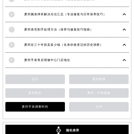
安徽省六安市金安区解放中路萧邦售后服务中心（需提前预约）
安徽省马鞍山市雨山区湖南西路萧邦售后服务中心（需提前预约）
6
萧邦腕表摔坏解决办法汇总（专业修复与日常保养技巧）
安徽省宿州市埇桥区人民中路萧邦售后服务中心（需提前预约）
7
萧邦表壳割手处理方法（保养与修复技巧指南）
安徽省铜陵市铜官区石城大道萧邦售后服务中心（需提前预约）
安徽省芜湖市镜湖区中山路步行街萧邦售后服务中心（需提前预约）
8
萧邦在三十年前卖多少钱（名表价格变迁的历史洞察）
安徽省宣城市宣州区叠嶂西路萧邦售后服务中心（需提前预约）
福建省龙岩市新罗区九一南路萧邦售后服务中心（需提前预约）
9
萧邦手表售后维修中心门店地址
福建省南平市建阳区人民西路萧邦售后服务中心（需提前预约）
福建省宁德市蕉城区天湖东路萧邦售后服务中心（需提前预约）
包头
萧邦维修
福建省莆田市城厢区霞林街道荔华东大道萧邦售后服务中心（需提前预约）
福建省三明市三元区东乾二路萧邦售后服务中心（需提前预约）
萧邦售后
萧邦，手表维修
福建省漳州市龙文区步港路萧邦售后服务中心（需提前预约）
江苏省常州市新北区龙锦路1590号现代传媒中心5号楼10层1008室萧邦售后服务中心（需提前预约）
萧邦手表调整时间
沧州
江苏省淮安市清江浦区淮海北路萧邦售后服务中心（需提前预约）
江苏省连云港市海州区通灌北路萧邦售后服务中心（需提前预约）
随机推荐
江苏省南京市秦淮区中山南路1号南京中心22层22-C1-C3室萧邦售后服务中心（需提前预约）