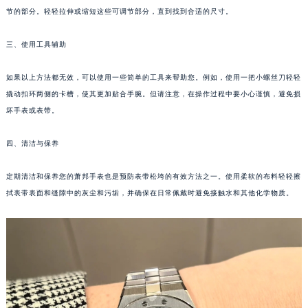
节的部分。轻轻拉伸或缩短这些可调节部分，直到找到合适的尺寸。
沈阳市沈河区中街路83号亨得利名表服务中心（品牌授权店）1层整层（需提前预约）
乌鲁木齐市天山区红山路26号时代广场（CCMALL）C座17层17-B（需提前预约）
三、使用工具辅助
温州市鹿城区锦绣路1067号置信广场10层1015室（需提前预约）
哈尔滨市道里区友谊西路600号富力中心T2座写字楼29层03室（需提前预约）
如果以上方法都无效，可以使用一些简单的工具来帮助您。例如，使用一把小螺丝刀轻轻
大连市中山区人民路15号国际金融大厦7层G室（需提前预约）
撬动扣环两侧的卡槽，使其更加贴合手腕。但请注意，在操作过程中要小心谨慎，避免损
佛山市禅城区季华五路57号万科金融中心C座12层1205室（需提前预约）
坏手表或表带。
东莞市东城街道鸿福东路1号民盈国贸中心T1写字楼9层907室（需提前预约）
四、清洁与保养
无锡市梁溪区人民中路139号恒隆广场写字楼1座11层1104室（需提前预约）
南通市崇川区工农路57号圆融广场写字楼16层1603室（需提前预约）
定期清洁和保养您的萧邦手表也是预防表带松垮的有效方法之一。使用柔软的布料轻轻擦
苏州市苏州工业园区星港街199号苏州中心办公楼C座22层08室（需提前预约）
拭表带表面和缝隙中的灰尘和污垢，并确保在日常佩戴时避免接触水和其他化学物质。
武汉市江汉区解放大道686号世界贸易大厦38层09室（需提前预约）
南宁市青秀区金湖路59号地王大厦12楼1224室（需提前预约）
合肥市蜀山区潜山路111号万象城华润大厦B座12楼03室（需提前预约）
泉州市丰泽区宝洲路729号浦西万达中心写字楼A座7楼709室（需提前预约）
青岛市南区山东路6号华润大厦B座22层04室（需提前预约）
烟台市芝罘区胜利路139号万达金融中心A座907室（需提前预约）