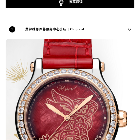
推荐阅读
内蒙古自治区阿拉善盟市左旗土尔扈特大街萧邦售后服务中心（需提前预约）
内蒙古自治区巴彦淖尔市临河区新华街萧邦售后服务中心（需提前预约）
内蒙古自治区包头市青山区幸福路甲3号王府井百货名表维修萧邦售后服务中心（需提前预约）
1
萧邦维修保养服务中心介绍 | Chopard
内蒙古自治区赤峰市红山区哈达街萧邦售后服务中心（需提前预约）
内蒙古自治区鄂尔多斯市东胜区伊金霍洛街萧邦售后服务中心（需提前预约）
内蒙古自治区呼伦贝尔市海拉尔区中央街萧邦售后服务中心（需提前预约）
内蒙古自治区通辽市科尔沁区明仁大街萧邦售后服务中心（需提前预约）
内蒙古自治区乌海市海勃湾区人民南路萧邦售后服务中心（需提前预约）
内蒙古自治区乌兰察布市集宁区恩和大街萧邦售后服务中心（需提前预约）
内蒙古自治区锡林郭勒盟市锡林浩特市光明街与额尔敦路交叉口萧邦售后服务中心（需提前预约）
内蒙古自治区兴安盟市乌兰浩特市兴安大街萧邦售后服务中心（需提前预约）
山西省大同市平城区迎宾街萧邦售后服务中心（需提前预约）
山西省晋城市城区黄华街萧邦售后服务中心（需提前预约）
山西省晋中市榆次区顺城街萧邦售后服务中心（需提前预约）
山西省临汾市尧都区解放路萧邦售后服务中心（需提前预约）
山西省吕梁市离石区永宁中路与建设街交叉口萧邦售后服务中心（需提前预约）