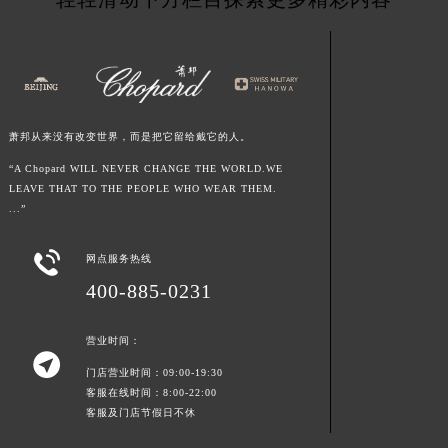
江西省鹰潭市月湖区胜利东路萧邦售后服务中心（需提前预约）
山东省德州市德城区东风中路萧邦售后服务中心（需提前预约）
山东省东营市东营区济南路萧邦售后服务中心（需提前预约）
山东省济南市历下区经十路11111号华润中心写字楼（万象城）15层1508室萧邦售后服务中心（需提前预约）
山东省济宁市任城区太白楼路萧邦售后服务中心（需提前预约）
萧邦从来没有改变世界，而是把它留给戴它的人。
山东省莱芜市文化南路8号银座商城名表维修一楼名表维修萧邦售后服务中心（需提前预约）
“A Chopard WILL NEVER CHANGE THE WORLD.WE
山东省临沂市兰山区解放路萧邦售后服务中心（需提前预约）
LEAVE THAT TO THE PEOPLE WHO WEAR THEM.
...”
山东省日照市东港区烟台路萧邦售后服务中心（需提前预约）
山东省泰安市泰山区财源街道泰山大街萧邦售后服务中心（需提前预约）

网点服务热线
山东省威海市环翠区新威海路89号振华商厦一楼名表维修萧邦售后服务中心（需提前预约）
400-885-0231
山东省潍坊市奎文区东风东街萧邦售后服务中心（需提前预约）
山东省枣庄市滕州市北辛路与善国路交叉口萧邦售后服务中心（需提前预约）
营业时间：
山东省淄博市张店区金晶大道萧邦售后服务中心（需提前预约）

门店营业时间：09:00-19:30
上海市黄浦区南京东路299号宏伊国际广场写字楼8层806室萧邦售后服务中心（需提前预约）
客服在线时间：8:00-22:00
上海市徐汇区虹桥路3号港汇中心2座37层3705室萧邦售后服务中心（需提前预约）
客服及门店节假日不休
浙江省杭州市上城区钱江路1366号华润大厦A座5层503-5室萧邦售后服务中心（需提前预约）