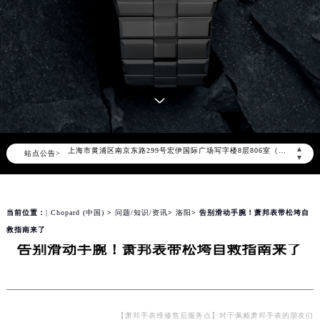
萧邦官方全国统一服务热线400-885-0231，服务覆盖中国大陆、香港、澳门、台湾全部区域（非大陆需加拨“+86”）
2026年8月萧邦售后服务中心最新网点地址：
北京市朝阳区建国门外大街甲6号华熙国际中心写字楼D座11层1102室（北京总部）（需提前预约）
北京市东城区东长安街1号东方广场写字楼W3座6层602室（需提前预约）
天津市和平区赤峰道136号天津国际金融中心写字楼26层2603室（需提前预约）
上海市徐汇区虹桥路3号港汇中心写字楼2座37层3705室（需提前预约）
上海市黄浦区南京东路299号宏伊国际广场写字楼8层806室（需提前预约）
▲
站点公告>
南京市秦淮区中山南路1号（新街口）南京中心写字楼22层C1-1室（需提前预约）
▼
常州市新北区龙锦路1590号现代传媒中心写字楼5号楼10层1008室（需提前预约）
徐州市鼓楼区淮海东路29号苏宁广场IFC国际金融中心写字楼35层3508室（需提前预约）
当前位置：
| Chopard (中国)
>
问题/知识/资讯
>
洛阳
> 告别滑动手腕！萧邦表带松垮自
扬州市邗江区国展路29号星耀天地写字楼1号楼18层1803室（需提前预约）
救指南来了
盐城市盐都区世纪大道5号盐城金融城写字楼1号楼16层1604室（需提前预约）
告别滑动手腕！萧邦表带松垮自救指南来了
泰州市海陵区永定东路399号置地商务中心东塔写字楼（华润万象城）17层1706室（需提前预约）
宁波市江北区大闸南路500号来福士广场办公楼20层2009室（需提前预约）
杭州市上城区钱江路1366号华润大厦写字楼A座5层503-5室（需提前预约）
金华市金东区东市南街777号金华万达广场写字楼4号楼22层2209室（需提前预约）
【萧邦手表维修售后服务点】对于佩戴萧邦手表的朋友们