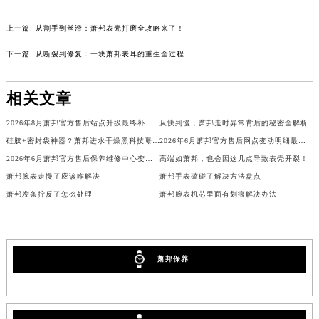
辽宁省本溪市平山区胜利路萧邦售后服务中心（需提前预约）
上一篇:
从割手到丝滑：萧邦表壳打磨全攻略来了！
辽宁省朝阳市双塔区新华路萧邦售后服务中心（需提前预约）
辽宁省丹东市振兴区七经街萧邦售后服务中心（需提前预约）
下一篇:
从断裂到修复：一块萧邦表耳的重生全过程
辽宁省抚顺市新抚区东一路萧邦售后服务中心（需提前预约）
辽宁省阜新市海州区解放大街萧邦售后服务中心（需提前预约）
相关文章
辽宁省葫芦岛市连山区中央路萧邦售后服务中心（需提前预约）
2026年8月萧邦官方售后站点升级最终补充公告（搬迁及增设）
从快到慢，萧邦走时异常背后的秘密全解析
辽宁省锦州市古塔区中央大街萧邦售后服务中心（需提前预约）
硅胶+密封袋神器？萧邦进水干燥黑科技曝光
2026年6月萧邦官方售后网点变动明细最终补充（搬迁+新设）
辽宁省辽阳市白塔区新运大街萧邦售后服务中心（需提前预约）
2026年6月萧邦官方售后保养维修中心变动通知全文
高端如萧邦，也会因这几点导致表壳开裂！
辽宁省盘锦市兴隆台区石油大街萧邦售后服务中心（需提前预约）
萧邦腕表走慢了应该咋解决
萧邦手表磕碰了解决方法盘点
辽宁省铁岭市银州区南马路萧邦售后服务中心（需提前预约）
萧邦发条拧反了怎么处理
萧邦腕表机芯里面有划痕解决办法
辽宁省营口市站前区市府路与渤海大街交叉口萧邦售后服务中心（需提前预约）
辽宁省沈阳市沈河区中街路137号亨得利名表维修授权店1楼萧邦售后服务中心（需提前预约）
辽宁省沈阳市沈河区中街路83号亨得利名表维修授权店1楼萧邦售后服务中心（需提前预约）
萧邦保养
北京市朝阳区建国门外大街甲6号华熙国际中心D座11层1102室萧邦售后服务中心（北京总部）（需提前预约）
北京市东城区东长安街1号王府井东方广场W3座6层602室萧邦售后服务中心（需提前预约）
河北省保定市竞秀区朝阳北大街北国先天下萧邦售后服务中心（需提前预约）