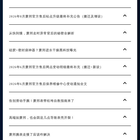
2026年8月萧邦官方售后站点升级最终补充公告（搬迁及增设）
从快到慢，萧邦走时异常背后的秘密全解析
硅胶+密封袋神器？萧邦进水干燥黑科技曝光
2026年6月萧邦官方售后网点变动明细最终补充（搬迁+新设）
2026年6月萧邦官方售后保养维修中心变动通知全文
告别滑动手腕！萧邦表带松垮自救指南来了
高端如萧邦，也会因这几点导致表壳开裂！
萧邦腕表走慢了应该咋解决