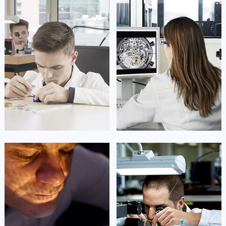
凯罗尔·切尔西
达芙妮·克劳迪娅
资深萧邦技师
资深萧邦技师
是萧邦售后服务中心
是萧邦售后服务中心
(萧邦保养中心)
(萧邦保养中心)
的高级技师之一
的高级技师之一
Beijing Chopard Maintain center
Shanghai Chopard Maintain center