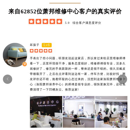
62852
来自
位萧邦维修中心客户的真实评价





5.0
综合客户满意度评分
Lv6
坏孩子





手表出了些小问题，听朋友说起这家店，所以拿过来给店里维修师傅
看一下，店里环境很干净，服务态度很好，维修师傅很专业，没多久
就修好了，修完的手表跟新的一样，整体还是很不错的。很久没戴皮
带都裂开了，之后在点评看到这边有一家，停车方便，比较好找，网


友评价还不错，抱着怀疑的心态过来的，没想到这家洛阳萧邦维修中
心（洛阳萧邦保养中心）的师傅是很专业的，很快更换完毕，还给免
费清理了一下凹槽灰尘。推荐这家!