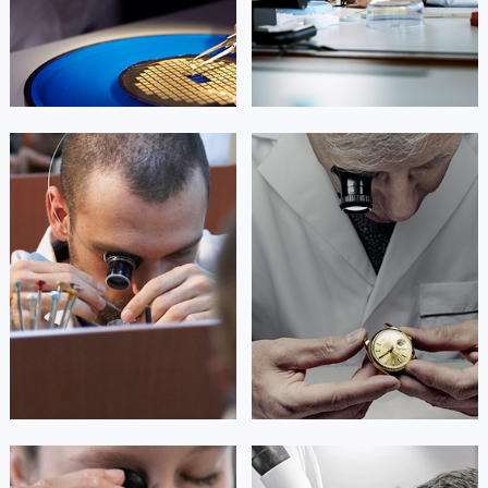


北京萧邦维修
上海萧邦维修
艾德琳·亚历桑德拉
艾莉森·安吉莉亚
资深萧邦技师
资深萧邦技师
是萧邦售后服务中心
是萧邦售后服务中心
(萧邦保养中心)
(萧邦保养中心)
的高级技师之一
的高级技师之一
Guangzhou Chopard Maintain center
Shenzhen Chopard Maintain center


广州萧邦维修
深圳萧邦维修
安尼塔·阿普里尔
贝亚特·布兰奇