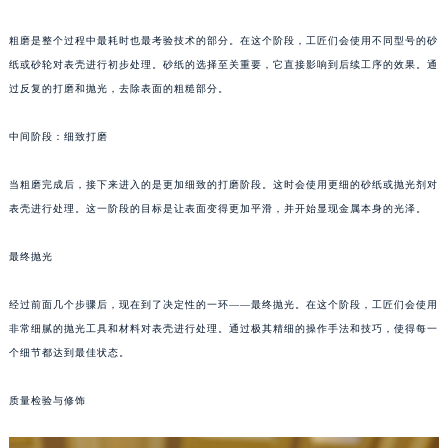
重庆市江北区观音桥步行街2号融恒时代广场写字楼9层902室（需提前预约）
粗磨是整个过程中最耗时也最考验技术的部分。在这个阶段，工匠们会使用不同型号的砂
长沙市芙蓉区定王台街道建湘路393号世茂环球金融中心写字楼（芙蓉广场）10层13室（需提前预约）
纸或砂轮对表壳进行初步处理。砂纸的选择至关重要，它直接影响到后续工序的效果。通
郑州市二七区铭功路10号华润大厦写字楼29层2905室（需提前预约）
过反复的打磨和抛光，去除表面的粗糙部分。
太原市迎泽区解放路15号亨得利名表服务中心（品牌授权店）3层整层（需提前预约）
沈阳市沈河区中街路137号亨得利名表服务中心（品牌授权店）1层整层（需提前预约）
中间阶段：细致打磨
沈阳市沈河区中街路83号亨得利名表服务中心（品牌授权店）1层整层（需提前预约）
当粗磨完成后，接下来进入的是更加细致的打磨阶段。这时会使用更细的砂纸或抛光剂对
乌鲁木齐市天山区红山路26号时代广场（CCMALL）C座17层17-B（需提前预约）
表壳进行处理。这一阶段的目标是让表面变得更加平滑，并开始显现金属本身的光泽。
温州市鹿城区锦绣路1067号置信广场10层1015室（需提前预约）
哈尔滨市道里区友谊西路600号富力中心T2座写字楼29层03室（需提前预约）
最终抛光
大连市中山区人民路15号国际金融大厦7层G室（需提前预约）
佛山市禅城区季华五路57号万科金融中心C座12层1205室（需提前预约）
经过前面几个步骤后，现在到了决定性的一环——最终抛光。在这个阶段，工匠们会使用
东莞市东城街道鸿福东路1号民盈国贸中心T1写字楼9层907室（需提前预约）
非常细腻的抛光工具和材料对表壳进行处理。通过极其精细的操作手法和技巧，使得每一
个细节都达到最佳状态。
无锡市梁溪区人民中路139号恒隆广场写字楼1座11层1104室（需提前预约）
南通市崇川区工农路57号圆融广场写字楼16层1603室（需提前预约）
质量检验与修饰
苏州市苏州工业园区星港街199号苏州中心办公楼C座22层08室（需提前预约）
武汉市江汉区解放大道686号世界贸易大厦38层09室（需提前预约）