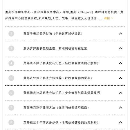
安徽省滁州市琅琊区南谯北路萧邦售后服务中心（需提前预约）
萧邦维修服务中心（萧邦保养服务中心）介绍,萧邦（Chopard）本栏目为您提供：萧
安徽省阜阳市颍州区颍州北路萧邦售后服务中心（需提前预约）
邦维修中心的发展历程,未来规划,工坊、战略、独立意义及价值介......
详情 >
安徽省淮北市相山区淮海路萧邦售后服务中心（需提前预约）
安徽省淮南市田家庵区国庆中路萧邦售后服务中心（需提前预约）
2
萧邦手表起雾的影响（手表起雾维护建议）
安徽省黄山市屯溪区黄山西路萧邦售后服务中心（需提前预约）
安徽省六安市金安区解放中路萧邦售后服务中心（需提前预约）
3
解决萧邦腕表星期走慢，精准调校秘籍在这里
安徽省马鞍山市雨山区湖南西路萧邦售后服务中心（需提前预约）
安徽省宿州市埇桥区人民中路萧邦售后服务中心（需提前预约）
4
萧邦表耳掉了解决技巧汇总（轻松修复爱表的小妙招）
安徽省铜陵市铜官区石城大道萧邦售后服务中心（需提前预约）
5
萧邦表针掉了解决方法推荐（轻松修复你的爱表）
安徽省芜湖市镜湖区中山路步行街萧邦售后服务中心（需提前预约）
安徽省宣城市宣州区叠嶂西路萧邦售后服务中心（需提前预约）
6
萧邦腕表摔坏解决办法汇总（专业修复与日常保养技巧）
福建省龙岩市新罗区九一南路萧邦售后服务中心（需提前预约）
福建省南平市建阳区人民西路萧邦售后服务中心（需提前预约）
7
萧邦表壳割手处理方法（保养与修复技巧指南）
福建省宁德市蕉城区天湖东路萧邦售后服务中心（需提前预约）
福建省莆田市城厢区霞林街道荔华东大道萧邦售后服务中心（需提前预约）
8
萧邦在三十年前卖多少钱（名表价格变迁的历史洞察）
福建省三明市三元区东乾二路萧邦售后服务中心（需提前预约）