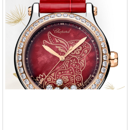
山西省大同市平城区迎宾街萧邦售后服务中心（需提前预约）
山西省晋城市城区黄华街萧邦售后服务中心（需提前预约）
山西省晋中市榆次区顺城街萧邦售后服务中心（需提前预约）
山西省临汾市尧都区解放路萧邦售后服务中心（需提前预约）
山西省吕梁市离石区永宁中路与建设街交叉口萧邦售后服务中心（需提前预约）
山西省朔州市朔城区怡西路与鄯阳西街交汇处萧邦售后服务中心（需提前预约）
山西省忻州市忻府区和平东街与七一南路交叉口萧邦售后服务中心（需提前预约）
山西省阳泉市郊区平阳东街与新城大道交叉口萧邦售后服务中心（需提前预约）
山西省运城市盐湖区河东街萧邦售后服务中心（需提前预约）
山西省长治市潞州区英雄中路萧邦售后服务中心（需提前预约）
山西省太原市迎泽区迎泽街道解放路15号亨得利名表维修授权店3楼萧邦售后服务中心（需提前预约）
天津市和平区赤峰道136号天津国际金融中心26层2603室萧邦售后服务中心（需提前预约）
安徽省安庆市迎江区人民路萧邦售后服务中心（需提前预约）
安徽省蚌埠市蚌山区淮河路萧邦售后服务中心（需提前预约）
安徽省亳州市谯城区魏武大道萧邦售后服务中心（需提前预约）
安徽省池州市贵池区长江路萧邦售后服务中心（需提前预约）