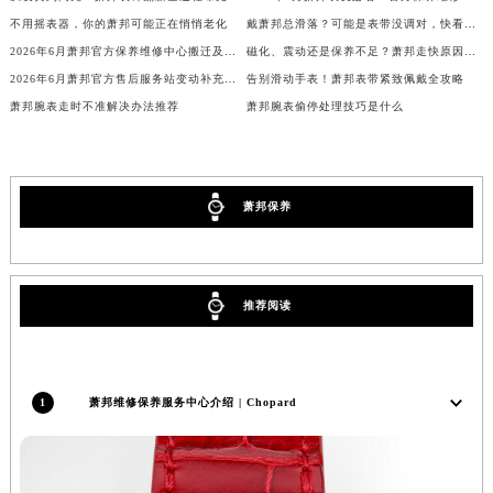
辽宁省沈阳市沈河区中街路137号亨得利名表维修授权店1楼萧邦售后服务中心（需提前预约）
不用摇表器，你的萧邦可能正在悄悄老化
戴萧邦总滑落？可能是表带没调对，快看这篇
2026年6月萧邦官方保养维修中心搬迁及新开网点补充最终告知书全面公示
磁化、震动还是保养不足？萧邦走快原因全解析
辽宁省沈阳市沈河区中街路83号亨得利名表维修授权店1楼萧邦售后服务中心（需提前预约）
2026年6月萧邦官方售后服务站变动补充全览（搬迁及新增）
告别滑动手表！萧邦表带紧致佩戴全攻略
北京市朝阳区建国门外大街甲6号华熙国际中心D座11层1102室萧邦售后服务中心（北京总部）（需提前预约）
萧邦腕表走时不准解决办法推荐
萧邦腕表偷停处理技巧是什么
北京市东城区东长安街1号王府井东方广场W3座6层602室萧邦售后服务中心（需提前预约）
河北省保定市竞秀区朝阳北大街北国先天下萧邦售后服务中心（需提前预约）
内蒙古自治区阿拉善盟市左旗土尔扈特大街萧邦售后服务中心（需提前预约）
内蒙古自治区巴彦淖尔市临河区新华街萧邦售后服务中心（需提前预约）
萧邦保养
内蒙古自治区包头市青山区幸福路甲3号王府井百货名表维修萧邦售后服务中心（需提前预约）
内蒙古自治区赤峰市红山区哈达街萧邦售后服务中心（需提前预约）
内蒙古自治区鄂尔多斯市东胜区伊金霍洛街萧邦售后服务中心（需提前预约）
推荐阅读
内蒙古自治区呼伦贝尔市海拉尔区中央街萧邦售后服务中心（需提前预约）
内蒙古自治区通辽市科尔沁区明仁大街萧邦售后服务中心（需提前预约）
内蒙古自治区乌海市海勃湾区人民南路萧邦售后服务中心（需提前预约）
1
萧邦维修保养服务中心介绍 | Chopard
内蒙古自治区乌兰察布市集宁区恩和大街萧邦售后服务中心（需提前预约）
内蒙古自治区锡林郭勒盟市锡林浩特市光明街与额尔敦路交叉口萧邦售后服务中心（需提前预约）
内蒙古自治区兴安盟市乌兰浩特市兴安大街萧邦售后服务中心（需提前预约）