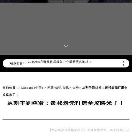
2026年8月萧邦中国区售后服务网络优化升级公告
2026年8月萧邦全国官方售后客户服务热线：400-885-0231
萧邦官方全国统一服务热线400-885-0231，服务覆盖中国大陆、香港、澳门、台湾全部区域（非大陆需加拨“+86”）
2026年8月萧邦售后服务中心最新网点地址：
▲
站点公告>
北京市朝阳区建国门外大街甲6号华熙国际中心写字楼D座11层1102室（北京总部）（需提前预约）
▼
北京市东城区东长安街1号东方广场写字楼W3座6层602室（需提前预约）
天津市和平区赤峰道136号天津国际金融中心写字楼26层2603室（需提前预约）
当前位置：
| Chopard (中国)
>
问题/知识/资讯
>
金华
> 从割手到丝滑：萧邦表壳打磨全
上海市徐汇区虹桥路3号港汇中心写字楼2座37层3705室（需提前预约）
攻略来了！
上海市黄浦区南京东路299号宏伊国际广场写字楼8层806室（需提前预约）
从割手到丝滑：萧邦表壳打磨全攻略来了！
南京市秦淮区中山南路1号（新街口）南京中心写字楼22层C1-1室（需提前预约）
常州市新北区龙锦路1590号现代传媒中心写字楼5号楼10层1008室（需提前预约）
徐州市鼓楼区淮海东路29号苏宁广场IFC国际金融中心写字楼35层3508室（需提前预约）
扬州市邗江区国展路29号星耀天地写字楼1号楼18层1803室（需提前预约）
【萧邦售后维修服务中心】在钟表世界中，表壳打磨工艺