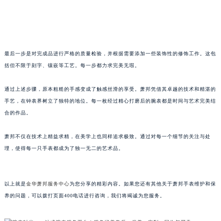
黑龙江省大庆市萨尔图区会战大街萧邦售后服务中心（需提前预约）
黑龙江省鹤岗市向阳区红军路萧邦售后服务中心（需提前预约）
黑龙江省黑河市爱辉区中央街萧邦售后服务中心（需提前预约）
黑龙江省鸡西市鸡冠区红军路萧邦售后服务中心（需提前预约）
最后一步是对完成品进行严格的质量检验，并根据需要添加一些装饰性的修饰工作。这包
黑龙江省佳木斯市向阳区长安路萧邦售后服务中心（需提前预约）
括但不限于刻字、镶嵌等工艺。每一步都力求完美无瑕。
黑龙江省牡丹江市东安区太平路萧邦售后服务中心（需提前预约）
通过上述步骤，原本粗糙的手感变成了触感丝滑的享受。萧邦凭借其卓越的技术和精湛的
黑龙江省七台河市桃山区大同街萧邦售后服务中心（需提前预约）
手艺，在钟表界树立了独特的地位。每一枚经过精心打磨后的腕表都是时间与艺术完美结
黑龙江省齐齐哈尔市龙沙区龙华路萧邦售后服务中心（需提前预约）
合的作品。
黑龙江省双鸭山市尖山区新兴大街萧邦售后服务中心（需提前预约）
黑龙江省绥化市北林区新华街与康庄路交叉口萧邦售后服务中心（需提前预约）
萧邦不仅在技术上精益求精，在美学上也同样追求极致。通过对每一个细节的关注与处
黑龙江省伊春市伊美区通河路萧邦售后服务中心（需提前预约）
理，使得每一只手表都成为了独一无二的艺术品。
吉林省白城市洮北区明仁南街萧邦售后服务中心（需提前预约）
吉林省白山市浑江区浑江大街萧邦售后服务中心（需提前预约）
以上就是
金华萧邦服务中心
为您分享的精彩内容。如果您还有其他关于萧邦手表维护和保
吉林省吉林市船营区河南街萧邦售后服务中心（需提前预约）
养的问题，可以拨打页面400电话进行咨询，我们将竭诚为您服务。
吉林省辽源市龙山区人民大街萧邦售后服务中心（需提前预约）
吉林省梅河口市新华街道梅河大街萧邦售后服务中心（需提前预约）