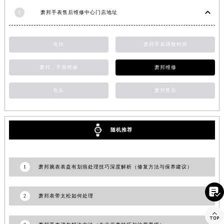
福建省漳州市龙文区步港路萧邦售后服务中心（需提前预约）
9
萧邦手表售后维修中心门店地址
江苏省常州市新北区龙锦路1590号现代传媒中心5号楼10层1008室萧邦售后服务中心（需提前预约）
江苏省淮安市清江浦区淮海北路萧邦售后服务中心（需提前预约）
沧州
萧邦手表调整时间
江苏省连云港市海州区通灌北路萧邦售后服务中心（需提前预约）
江苏省南京市秦淮区中山南路1号南京中心22层22-C1-C3室萧邦售后服务中心（需提前预约）
萧邦，手表维修
萧邦维修
江苏省宿迁市宿城区西湖路萧邦售后服务中心（需提前预约）
包头
萧邦售后
江苏省泰州市海陵区永定东路399号置地商务中心东塔（华润万象城）17层1706室萧邦售后服务中心（需提前预约）
江苏省徐州市鼓楼区淮海东路29号苏宁广场IFC国际金融中心35层3508室萧邦售后服务中心（需提前预约）
江苏省盐城市盐都区世纪大道5号盐城金融城写字楼1号楼16层1604室萧邦售后服务中心（需提前预约）
随机推荐
江苏省扬州市邗江区国展路29号星耀天地写字楼1号楼18层1803室萧邦售后服务中心（需提前预约）
江苏省镇江市京口区中山东路萧邦售后服务中心（需提前预约）
江西省抚州市临川区赣东大道萧邦售后服务中心（需提前预约）
1
萧邦腕表表盘有划痕处理技巧深度解析（修复方法与保养建议）
江西省赣州市章贡区文清路萧邦售后服务中心（需提前预约）

江西省吉安市吉州区井冈山大道萧邦售后服务中心（需提前预约）
2
萧邦表带太松如何处理
江西省景德镇市珠山区珠山中路萧邦售后服务中心（需提前预约）

江西省九江市浔阳区浔阳路萧邦售后服务中心（需提前预约）