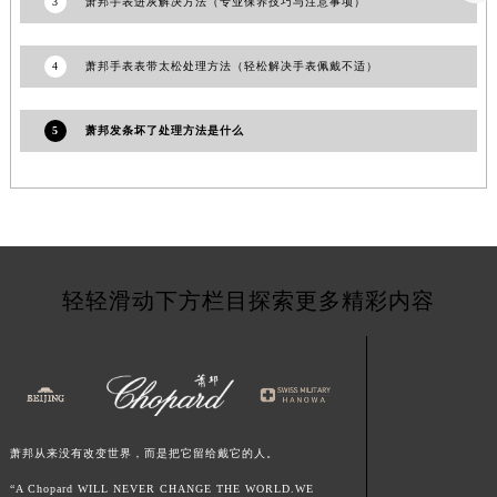
3
萧邦手表进灰解决方法（专业保养技巧与注意事项）
江西省南昌市红谷滩新区红谷中大道998号绿地双子塔（中央广场）A1座办公楼14层1407室萧邦售后服务中心（需提前预约）
江西省萍乡市安源区萍安北大道与康庄路交叉口萧邦售后服务中心（需提前预约）
4
萧邦手表表带太松处理方法（轻松解决手表佩戴不适）
江西省上饶市信州区滨江西路萧邦售后服务中心（需提前预约）
江西省新余市渝水区北湖西路萧邦售后服务中心（需提前预约）
5
萧邦发条坏了处理方法是什么
江西省宜春市袁州区中山中路萧邦售后服务中心（需提前预约）
江西省鹰潭市月湖区胜利东路萧邦售后服务中心（需提前预约）
山东省德州市德城区东风中路萧邦售后服务中心（需提前预约）
山东省东营市东营区济南路萧邦售后服务中心（需提前预约）
山东省济南市历下区经十路11111号华润中心写字楼（万象城）15层1508室萧邦售后服务中心（需提前预约）
轻轻滑动下方栏目探索更多精彩内容
山东省济宁市任城区太白楼路萧邦售后服务中心（需提前预约）
山东省莱芜市文化南路8号银座商城名表维修一楼名表维修萧邦售后服务中心（需提前预约）
山东省临沂市兰山区解放路萧邦售后服务中心（需提前预约）
山东省日照市东港区烟台路萧邦售后服务中心（需提前预约）
山东省泰安市泰山区财源街道泰山大街萧邦售后服务中心（需提前预约）
萧邦从来没有改变世界，而是把它留给戴它的人。
山东省威海市环翠区新威海路89号振华商厦一楼名表维修萧邦售后服务中心（需提前预约）
山东省潍坊市奎文区东风东街萧邦售后服务中心（需提前预约）
“A Chopard WILL NEVER CHANGE THE WORLD.WE