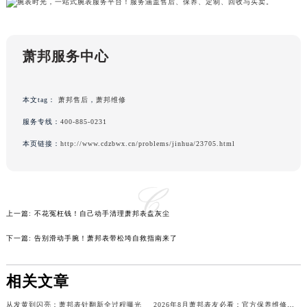
吉林省四平市铁东区紫气大路与南九经街交汇处萧邦售后服务中心（需提前预约）
吉林省松原市宁江区五环大街萧邦售后服务中心（需提前预约）
吉林省通化市东昌区环通乡江南大街萧邦售后服务中心（需提前预约）
萧邦服务中心
吉林省延边市延吉市解放路萧邦售后服务中心（需提前预约）
辽宁省鞍山市铁东区站前街萧邦售后服务中心（需提前预约）
本文tag：
萧邦售后
，
萧邦维修
辽宁省本溪市平山区胜利路萧邦售后服务中心（需提前预约）
服务专线：
400-885-0231
辽宁省朝阳市双塔区新华路萧邦售后服务中心（需提前预约）
本页链接：
http://www.cdzbwx.cn/problems/jinhua/23705.html
辽宁省丹东市振兴区七经街萧邦售后服务中心（需提前预约）
辽宁省抚顺市新抚区东一路萧邦售后服务中心（需提前预约）
辽宁省阜新市海州区解放大街萧邦售后服务中心（需提前预约）
辽宁省葫芦岛市连山区中央路萧邦售后服务中心（需提前预约）
上一篇:
不花冤枉钱！自己动手清理萧邦表盘灰尘
辽宁省锦州市古塔区中央大街萧邦售后服务中心（需提前预约）
下一篇:
告别滑动手腕！萧邦表带松垮自救指南来了
辽宁省辽阳市白塔区新运大街萧邦售后服务中心（需提前预约）
辽宁省盘锦市兴隆台区石油大街萧邦售后服务中心（需提前预约）
相关文章
辽宁省铁岭市银州区南马路萧邦售后服务中心（需提前预约）
辽宁省营口市站前区市府路与渤海大街交叉口萧邦售后服务中心（需提前预约）
从发黄到闪亮：萧邦表针翻新全过程曝光
2026年8月萧邦表友必看：官方保养维修中心搬迁新开名录