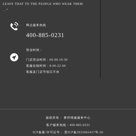
LEAVE THAT TO THE PEOPLE WHO WEAR THEM.
山东省枣庄市滕州市北辛路与善国路交叉口萧邦售后服务中心（需提前预约）
...”
山东省淄博市张店区金晶大道萧邦售后服务中心（需提前预约）
上海市黄浦区南京东路299号宏伊国际广场写字楼8层806室萧邦售后服务中心（需提前预约）

网点服务热线
上海市徐汇区虹桥路3号港汇中心2座37层3705室萧邦售后服务中心（需提前预约）
400-885-0231
浙江省杭州市上城区钱江路1366号华润大厦A座5层503-5室萧邦售后服务中心（需提前预约）
浙江省湖州市吴兴区劳动路萧邦售后服务中心（需提前预约）
营业时间：

浙江省嘉兴市南湖区广益路705号嘉兴世界贸易中心A座13层1304室萧邦售后服务中心（需提前预约）
门店营业时间：09:00-19:30
浙江省金华市金东区东市南街777号金华万达广场4号楼22楼2209室萧邦售后服务中心（需提前预约）
客服在线时间：8:00-22:00
客服及门店节假日不休
浙江省丽水市莲都区解放街萧邦售后服务中心（需提前预约）
浙江省宁波市江北区大闸南路500号来福士广场办公楼20层2009室萧邦售后服务中心（需提前预约）
浙江省衢州市柯城区上街萧邦售后服务中心（需提前预约）
浙江省绍兴市越城区胜利东路379号世茂天际中心写字楼8层805室萧邦售后服务中心（需提前预约）
浙江省舟山市定海区解放东路萧邦售后服务中心（需提前预约）
澳门特别行政区大堂区议事亭前地（新马路）萧邦售后服务中心（需提前预约）
版权所有：
萧邦维修服务中心
澳门特别行政区风顺堂区南湾大马路萧邦售后服务中心（需提前预约）
客户服务热线：
400-885-0231
ICP备案/许可证号： 晋ICP备2025065417号-26
澳门特别行政区花地玛堂区关闸广场萧邦售后服务中心（需提前预约）