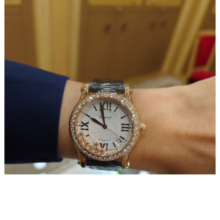
南宁市青秀区金湖路59号地王大厦12楼1224室（需提前预约）
合肥市蜀山区潜山路111号万象城华润大厦B座12楼03室（需提前预约）
泉州市丰泽区宝洲路729号浦西万达中心写字楼A座7楼709室（需提前预约）
青岛市南区山东路6号华润大厦B座22层04室（需提前预约）
烟台市芝罘区胜利路139号万达金融中心A座907室（需提前预约）
长春市朝阳区西安大路727号中银大厦A座(旺进大厦)18层09室（需提前预约）
贵阳市南明区都司高架桥路33号亨特国际金融中心14楼14D（需提前预约）
昆明市盘龙区北京路928号同德昆明广场写字楼10层06室（需提前预约）
石家庄市长安区中山东路39号勒泰中心写字楼B座13层07室（需提前预约）
西安市碑林区南关正街88号华侨城长安国际中心E座6楼10室（需提前预约）
海口市龙华区金贸东路5号海口华润大厦B座17层1707室（需提前预约）
唐山市路南区新华东道100号万达广场写字楼A座10层1002室（需提前预约）
台州市椒江区东海大道1800号腾达中心东1幢20楼2002室（需提前预约）
内蒙古自治区呼和浩特市玉泉区大学西街70号华润万象城写字楼（鄂尔多斯大厦）23层2326室（需提前预约）
甘肃省兰州市七里河区西津西路16号兰州中心写字楼21层2102室（需提前预约）
重庆市解放碑渝中区民权路28号英利国际金融中心写字楼20层01室（需提前预约）