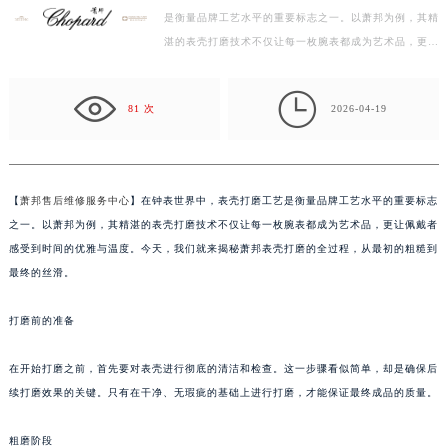
是衡量品牌工艺水平的重要标志之一。以萧邦为例，其精
盐城市盐都区世纪大道5号盐城金融城写字楼1号楼16层1604室（需提前预约）
湛的表壳打磨技术不仅让每一枚腕表都成为艺术品，更让
泰州市海陵区永定东路399号置地商务中心东塔写字楼（华润万象城）17层1706室（需提前预约）
佩戴者感受到时间的优雅与温度。今天，我们就来揭秘…
宁波市江北区大闸南路500号来福士广场办公楼20层2009室（需提前预约）

杭州市上城区钱江路1366号华润大厦写字楼A座5层503-5室（需提前预约）
81 次
2026-04-19
金华市金东区东市南街777号金华万达广场写字楼4号楼22层2209室（需提前预约）
绍兴市越城区胜利东路379号世茂天际中心写字楼8层805室（需提前预约）
嘉兴市南湖区广益路705号嘉兴世界贸易中心写字楼A座13层1304室（需提前预约）
【
萧邦售后维修服务中心
】在钟表世界中，表壳打磨工艺是衡量品牌工艺水平的重要标志
南昌市红谷滩新区红谷中大道998号绿地双子塔（中央广场）A1座办公楼14层07室（需提前预约）
之一。以萧邦为例，其精湛的表壳打磨技术不仅让每一枚腕表都成为艺术品，更让佩戴者
济南市历下区经十路11111号华润中心写字楼（万象城）15层1508室（需提前预约）
感受到时间的优雅与温度。今天，我们就来揭秘萧邦表壳打磨的全过程，从最初的粗糙到
广州市天河区天河路230号万菱汇国际中心写字楼A塔7层704室（需提前预约）
最终的丝滑。
广州市越秀区环市东路371-375号世界贸易中心大厦南塔写字楼15层07室（需提前预约）
打磨前的准备
深圳市罗湖区深南东路5001号华润大厦写字楼17层1701室（需提前预约）
惠州市惠城区江北文昌一路7号华贸大厦写字楼1座30层05室（需提前预约）
在开始打磨之前，首先要对表壳进行彻底的清洁和检查。这一步骤看似简单，却是确保后
厦门市思明区湖滨东路95号华润大厦写字楼B座11层1104室（需提前预约）
续打磨效果的关键。只有在干净、无瑕疵的基础上进行打磨，才能保证最终成品的质量。
福州市鼓楼区五四路128-1号恒力城写字楼15层03室（需提前预约）
成都市锦江区人民东路6号SAC东原中心写字楼24层2406B室（需提前预约）
粗磨阶段