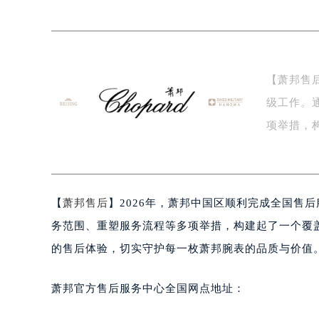
泰州市海陵区永定东路399号置地商
宁波市江北区大闸南路500号来福士广
杭州市上城区钱江路1366号华润大厦
金华市金东区东市南街777号金华万达
【萧邦售
绍兴市越城区胜利东路379号世茂天
级工作。
嘉兴市南湖区广益路705号嘉兴世界贸
南昌市红谷滩新区红谷中大道998号
项举措，
济南市历下区经十路11111号华润中
旨…
广州市天河区天河路230号万菱汇国
广州市越秀区环市东路371-375号
【
萧邦售后
】2026年，萧邦中国区顺利完成全国售
深圳市罗湖区深南东路5001号华润大
惠州市惠城区江北文昌一路7号华贸大
务范围、重塑服务流程等多项举措，构建起了一个覆
厦门市思明区湖滨东路95号华润大厦写
的售后体验，切实守护每一枚萧邦腕表的品质与价值
福州市鼓楼区五四路128-1号恒力城
成都市锦江区人民东路6号SAC东原中
萧邦官方售后服务中心全国网点地址：
重庆市江北区观音桥步行街2号融恒时