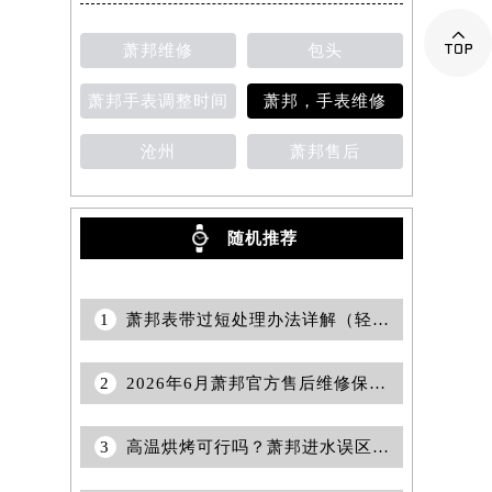

萧邦维修
包头
萧邦手表调整时间
萧邦，手表维修
沧州
萧邦售后
随机推荐
1
萧邦表带过短处理办法详解（轻松解决佩戴问题的实用指南）
2
2026年6月萧邦官方售后维修保养站点清单更新补充版（搬迁新增）内容定稿
3
高温烘烤可行吗？萧邦进水误区全解析