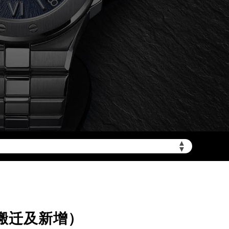
加拨“+86”）
▲
▼
（搬迁及新增）