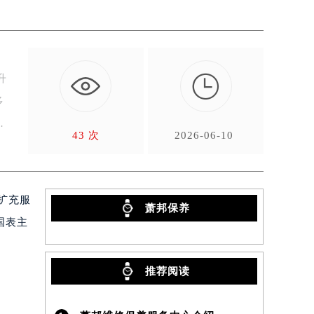

升
多
43 次
2026-06-10
扩充服
萧邦保养
国表主
推荐阅读