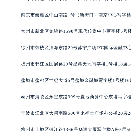
黑龙江省鹤岗市向阳区红军路萧邦售
黑龙江省黑河市爱辉区中央街萧邦售
南京市秦淮区中山南路1号（新街口）南京中心写字楼2
黑龙江省鸡西市鸡冠区红军路萧邦售
黑龙江省佳木斯市向阳区长安路萧邦
常州市新北区龙锦路1590号现代传媒中心写字楼5号楼
黑龙江省牡丹江市东安区太平路萧邦
黑龙江省七台河市桃山区大同街萧邦
徐州市鼓楼区淮海东路29号苏宁广场IFC国际金融中心
黑龙江省齐齐哈尔市龙沙区龙华路萧
黑龙江省双鸭山市尖山区新兴大街萧
扬州市邗江区国展路29号星耀天地写字楼1号楼18层1
黑龙江省绥化市北林区新华街与康庄
黑龙江省伊春市伊美区通河路萧邦售
盐城市盐都区世纪大道5号盐城金融城写字楼1号楼16
吉林省白城市洮北区明仁南街萧邦售
吉林省白山市浑江区浑江大街萧邦售
泰州市海陵区永定东路399号置地商务中心东塔写字楼
吉林省吉林市船营区河南街萧邦售后
吉林省辽源市龙山区人民大街萧邦售
宁波市江北区大闸南路500号来福士广场办公楼20层2
吉林省梅河口市新华街道梅河大街萧
吉林省四平市铁东区紫气大路与南九
杭州市上城区钱江路1366号华润大厦写字楼A座5层5