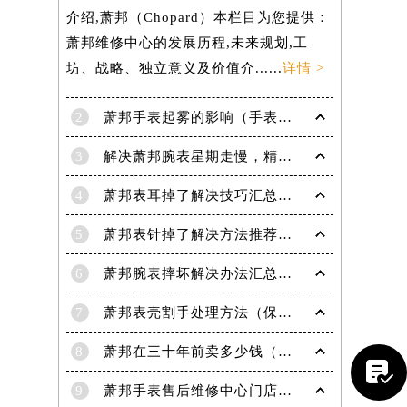
介绍,萧邦（Chopard）本栏目为您提供：
萧邦维修中心的发展历程,未来规划,工
坊、战略、独立意义及价值介......
详情 >
2
萧邦手表起雾的影响（手表起雾维护建议）
3
解决萧邦腕表星期走慢，精准调校秘籍在这里
4
萧邦表耳掉了解决技巧汇总（轻松修复爱表的小妙招）
5
萧邦表针掉了解决方法推荐（轻松修复你的爱表）
6
萧邦腕表摔坏解决办法汇总（专业修复与日常保养技巧）
提前预约）
7
萧邦表壳割手处理方法（保养与修复技巧指南）
8
萧邦在三十年前卖多少钱（名表价格变迁的历史洞察）

9
萧邦手表售后维修中心门店地址