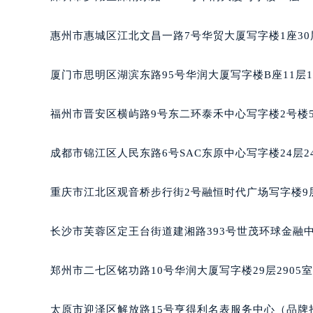
辽宁省沈阳市沈河区中街路83号亨
北京市朝阳区建国门外大街甲6号华熙
惠州市惠城区江北文昌一路7号华贸大厦写字楼1座30
北京市东城区东长安街1号王府井东方
河北省保定市竞秀区朝阳北大街北国
厦门市思明区湖滨东路95号华润大厦写字楼B座11层1
内蒙古自治区阿拉善盟市左旗土尔扈
内蒙古自治区巴彦淖尔市临河区新华
福州市晋安区横屿路9号东二环泰禾中心写字楼2号楼5
内蒙古自治区包头市青山区幸福路甲
内蒙古自治区赤峰市红山区哈达街萧
成都市锦江区人民东路6号SAC东原中心写字楼24层2
内蒙古自治区鄂尔多斯市东胜区伊金
内蒙古自治区呼伦贝尔市海拉尔区中
重庆市江北区观音桥步行街2号融恒时代广场写字楼9层
内蒙古自治区通辽市科尔沁区明仁大
内蒙古自治区乌海市海勃湾区人民南
长沙市芙蓉区定王台街道建湘路393号世茂环球金融中
内蒙古自治区乌兰察布市集宁区恩和
内蒙古自治区锡林郭勒盟市锡林浩特
郑州市二七区铭功路10号华润大厦写字楼29层2905
内蒙古自治区兴安盟市乌兰浩特市兴
山西省大同市平城区迎宾街萧邦售后
太原市迎泽区解放路15号亨得利名表服务中心（品牌