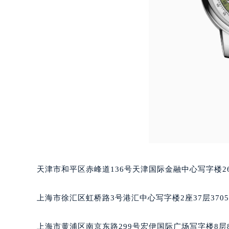
合肥市蜀山区潜山路111号万象城华润
泉州市丰泽区宝洲路729号浦西万达中
青岛市南区山东路6号华润大厦B座2
烟台市芝罘区胜利路139号万达金融中
长春市朝阳区西安大路727号中银大厦
贵阳市南明区都司高架桥路33号亨特
昆明市盘龙区北京路928号同德昆明
石家庄市长安区中山东路39号勒泰中
西安市碑林区南关正街88号华侨城长
海口市龙华区金贸东路5号海口华润大厦
唐山市路南区新华东道100号万达广场
台州市椒江区东海大道1800号腾达中
天津市和平区赤峰道136号天津国际金融中心写字楼26
内蒙古自治区呼和浩特市玉泉区大学西
甘肃省兰州市七里河区西津西路16号兰
上海市徐汇区虹桥路3号港汇中心写字楼2座37层370
重庆市解放碑渝中区民权路28号英利
黑龙江省大庆市萨尔图区会战大街萧
上海市黄浦区南京东路299号宏伊国际广场写字楼8层