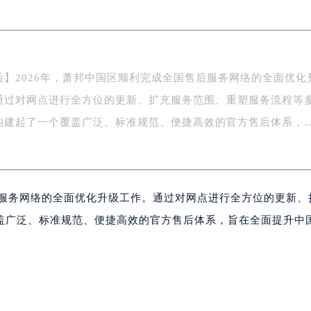
务中心东塔写字楼（华润万象城）17层1706室（需提前预约）
场办公楼20层2009室（需提前预约）
写字楼A座5层503-5室（需提前预约）
广场写字楼4号楼22层2209室（需提前预约）
后】2026年，萧邦中国区顺利完成全国售后服务网络的全面优化
际中心写字楼8层805室（需提前预约）
通过对网点进行全方位的更新、扩充服务范围、重塑服务流程等
易中心写字楼A座13层1304室（需提前预约）
绿地双子塔（中央广场）A1座办公楼14层07室（需提前预约）
构建起了一个覆盖广泛、标准规范、便捷高效的官方售后体系，
心写字楼（万象城）15层1508室（需提前预约）
际中心写字楼A塔7层704室（需提前预约）
世界贸易中心大厦南塔写字楼15层07室（需提前预约）
后服务网络的全面优化升级工作。通过对网点进行全方位的更新、
厦写字楼17层1701室（需提前预约）
厦写字楼1座30层05室（需提前预约）
盖广泛、标准规范、便捷高效的官方售后体系，旨在全面提升中
字楼B座11层1104室（需提前预约）
。
写字楼15层03室（需提前预约）
心写字楼24层2406B室（需提前预约）
代广场写字楼9层902室（需提前预约）