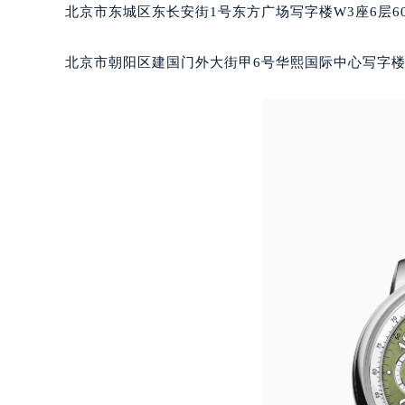
长沙市芙蓉区定王台街道建湘路393
北京市东城区东长安街1号东方广场写字楼W3座6层6
郑州市二七区铭功路10号华润大厦写字
太原市迎泽区解放路15号亨得利名
北京市朝阳区建国门外大街甲6号华熙国际中心写字楼D
沈阳市沈河区中街路137号亨得利名
沈阳市沈河区中街路83号亨得利名
乌鲁木齐市天山区红山路26号时代广场
温州市鹿城区锦绣路1067号置信广场
哈尔滨市道里区友谊西路600号富力中
大连市中山区人民路15号国际金融大
佛山市禅城区季华五路57号万科金融中
东莞市东城街道鸿福东路1号民盈国贸
无锡市梁溪区人民中路139号恒隆广场
南通市崇川区工农路57号圆融广场写字
苏州市苏州工业园区星港街199号苏州
武汉市江汉区解放大道686号世界贸易
南宁市青秀区金湖路59号地王大厦12