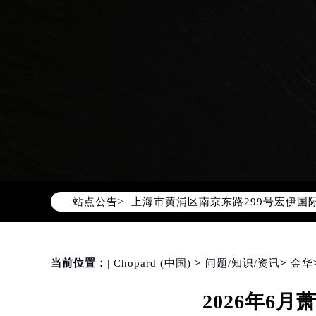
2026年8月萧邦中国区售后服务网络
2026年8月萧邦全国官方售后客户服务热线
萧邦官方全国统一服务热线400-88
2026年8月萧邦售后服务中心最新网
北京市朝阳区建国门外大街甲6号华熙
北京市东城区东长安街1号东方广场写
天津市和平区赤峰道136号天津国际金
上海市徐汇区虹桥路3号港汇中心写字楼
站点公告>
上海市黄浦区南京东路299号宏伊国
南京市秦淮区中山南路1号（新街口）
常州市新北区龙锦路1590号现代传媒
徐州市鼓楼区淮海东路29号苏宁广场I
当前位置：
| Chopard (中国)
>
问题/知识/资讯
>
金华
扬州市邗江区国展路29号星耀天地写字
2026年6
盐城市盐都区世纪大道5号盐城金融城写