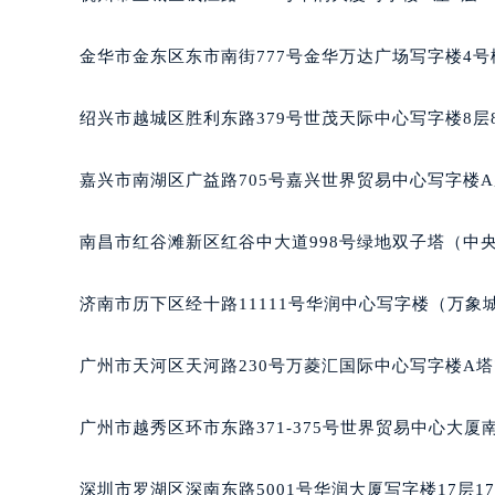
吉林省松原市宁江区五环大街萧邦售
吉林省通化市东昌区环通乡江南大街
金华市金东区东市南街777号金华万达广场写字楼4号楼
吉林省延边市延吉市解放路萧邦售后
辽宁省鞍山市铁东区站前街萧邦售后
绍兴市越城区胜利东路379号世茂天际中心写字楼8层
辽宁省本溪市平山区胜利路萧邦售后
辽宁省朝阳市双塔区新华路萧邦售后
嘉兴市南湖区广益路705号嘉兴世界贸易中心写字楼A座
辽宁省丹东市振兴区七经街萧邦售后
辽宁省抚顺市新抚区东一路萧邦售后
南昌市红谷滩新区红谷中大道998号绿地双子塔（中央
辽宁省阜新市海州区解放大街萧邦售
辽宁省葫芦岛市连山区中央路萧邦售
济南市历下区经十路11111号华润中心写字楼（万象城
辽宁省锦州市古塔区中央大街萧邦售
辽宁省辽阳市白塔区新运大街萧邦售
广州市天河区天河路230号万菱汇国际中心写字楼A塔
辽宁省盘锦市兴隆台区石油大街萧邦
辽宁省铁岭市银州区南马路萧邦售后
广州市越秀区环市东路371-375号世界贸易中心大厦
辽宁省营口市站前区市府路与渤海大
辽宁省沈阳市沈河区中街路137号亨
深圳市罗湖区深南东路5001号华润大厦写字楼17层1