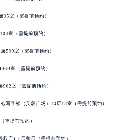
得利名表维修授权店1楼萧邦售后服务中心（需提前预约）
国际中心D座11层1102室萧邦售后服务中心（北京总部）（需
层05室（需提前预约）
广场W3座6层602室萧邦售后服务中心（需提前预约）
先天下萧邦售后服务中心（需提前预约）
104室（需提前预约）
特大街萧邦售后服务中心（需提前预约）
街萧邦售后服务中心（需提前预约）
层509室（需提前预约）
3号王府井百货名表维修萧邦售后服务中心（需提前预约）
邦售后服务中心（需提前预约）
406B室（需提前预约）
霍洛街萧邦售后服务中心（需提前预约）
央街萧邦售后服务中心（需提前预约）
902室（需提前预约）
街萧邦售后服务中心（需提前预约）
路萧邦售后服务中心（需提前预约）
心写字楼（芙蓉广场）10层13室（需提前预约）
大街萧邦售后服务中心（需提前预约）
市光明街与额尔敦路交叉口萧邦售后服务中心（需提前预约）
室（需提前预约）
安大街萧邦售后服务中心（需提前预约）
服务中心（需提前预约）
授权店）3层整层（需提前预约）