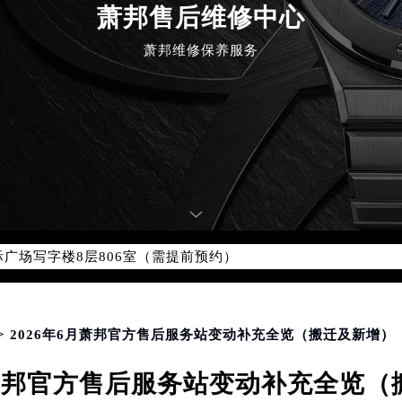
萧邦售后维修中心
萧邦维修保养服务
优化升级公告
：400-885-0231
5-0231，服务覆盖中国大陆、香港、澳门、台湾全部区域（非大陆需
点地址：
国际中心写字楼D座11层1102室（北京总部）（需提前预约）
字楼W3座6层602室（需提前预约）
融中心写字楼26层2603室（需提前预约）
2座37层3705室（需提前预约）
际广场写字楼8层806室（需提前预约）
南京中心写字楼22层C1-1室（需提前预约）
中心写字楼5号楼10层1008室（需提前预约）
FC国际金融中心写字楼35层3508室（需提前预约）
> 2026年6月萧邦官方售后服务站变动补充全览（搬迁及新增）
楼1号楼18层1803室（需提前预约）
月萧邦官方售后服务站变动补充全览
字楼1号楼16层1604室（需提前预约）