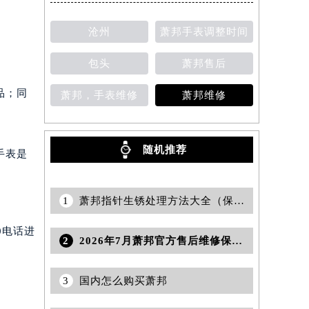
沧州
萧邦手表调整时间
包头
萧邦售后
品；同
萧邦，手表维修
萧邦维修
随机推荐
手表是
1
萧邦指针生锈处理方法大全（保养手表的实用技巧与注意事项）
0电话进
2
2026年7月萧邦官方售后维修保养服务点最新公告（迁址新店）
3
国内怎么购买萧邦