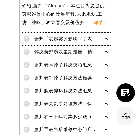
介绍,萧邦（Chopard）本栏目为您提供：
萧邦维修中心的发展历程,未来规划,工
坊、战略、独立意义及价值介......
详情 >
2
萧邦手表起雾的影响（手表起雾维护建议）
3
解决萧邦腕表星期走慢，精准调校秘籍在这里
4
萧邦表耳掉了解决技巧汇总（轻松修复爱表的小妙招）
5
萧邦表针掉了解决方法推荐（轻松修复你的爱表）

6
萧邦腕表摔坏解决办法汇总（专业修复与日常保养技巧）
7
萧邦表壳割手处理方法（保养与修复技巧指南）

8
萧邦在三十年前卖多少钱（名表价格变迁的历史洞察）
提前预约）
9
萧邦手表售后维修中心门店地址