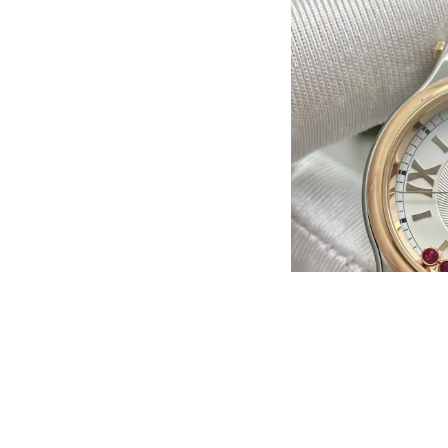
苏州市苏州工业园区星港街199号苏州
武汉市江汉区解放大道686号世界贸易
南宁市青秀区金湖路59号地王大厦12
合肥市蜀山区潜山路111号万象城华润
泉州市丰泽区宝洲路729号浦西万达中
青岛市南区山东路6号华润大厦B座2
烟台市芝罘区胜利路139号万达金融中
长春市朝阳区西安大路727号中银大厦
贵阳市南明区都司高架桥路33号亨特
昆明市盘龙区北京路928号同德昆明
石家庄市长安区中山东路39号勒泰中
西安市碑林区南关正街88号华侨城长
海口市龙华区金贸东路5号海口华润大厦
唐山市路南区新华东道100号万达广场
台州市椒江区东海大道1800号腾达中
内蒙古自治区呼和浩特市玉泉区大学西