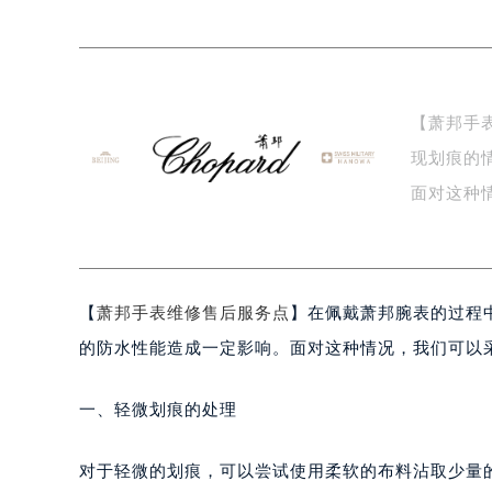
徐州市鼓楼区淮海东路29号苏宁广场I
扬州市邗江区国展路29号星耀天地写字
盐城市盐都区世纪大道5号盐城金融城写
泰州市海陵区永定东路399号置地商
【萧邦手
宁波市江北区大闸南路500号来福士广
现划痕的
杭州市上城区钱江路1366号华润大厦
金华市金东区东市南街777号金华万达
面对这种
绍兴市越城区胜利东路379号世茂天
…
嘉兴市南湖区广益路705号嘉兴世界贸
南昌市红谷滩新区红谷中大道998号
【
萧邦手表维修售后服务点
】在佩戴萧邦腕表的过程
济南市历下区经十路11111号华润中
广州市天河区天河路230号万菱汇国
的防水性能造成一定影响。面对这种情况，我们可以
广州市越秀区环市东路371-375号
深圳市罗湖区深南东路5001号华润大
一、轻微划痕的处理
惠州市惠城区江北文昌一路7号华贸大
厦门市思明区湖滨东路95号华润大厦写
对于轻微的划痕，可以尝试使用柔软的布料沾取少量