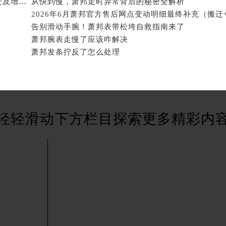
2026年8月萧邦官方售后站点升级最终补充公告（搬迁及增设）
从快到慢，萧邦走时异常背后的秘密全解析
服务中心（需提前预约）
2026年6月萧邦官方售后网点变动明细最终补充（搬迁
街交叉口萧邦售后服务中心（需提前预约）
告别滑动手腕！萧邦表带松垮自救指南来了
得利名表维修授权店1楼萧邦售后服务中心（需提前预约）
萧邦腕表走慢了应该咋解决
得利名表维修授权店1楼萧邦售后服务中心（需提前预约）
萧邦发条拧反了怎么处理
国际中心D座11层1102室萧邦售后服务中心（北京总部）（需
广场W3座6层602室萧邦售后服务中心（需提前预约）
先天下萧邦售后服务中心（需提前预约）
特大街萧邦售后服务中心（需提前预约）
轻轻滑动下方栏目探索更多精彩内
街萧邦售后服务中心（需提前预约）
3号王府井百货名表维修萧邦售后服务中心（需提前预约）
邦售后服务中心（需提前预约）
霍洛街萧邦售后服务中心（需提前预约）
央街萧邦售后服务中心（需提前预约）
街萧邦售后服务中心（需提前预约）
路萧邦售后服务中心（需提前预约）
大街萧邦售后服务中心（需提前预约）