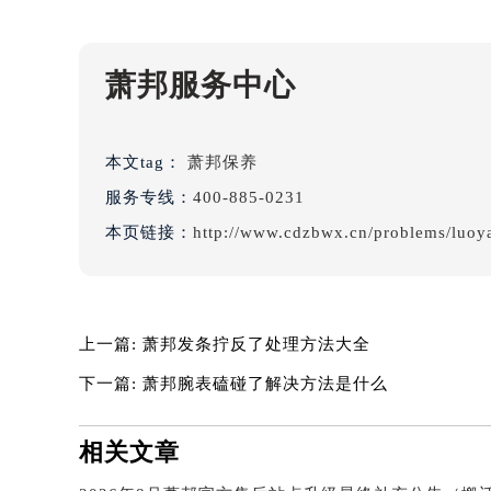
吉林省辽源市龙山区人民大街萧邦售
吉林省梅河口市新华街道梅河大街萧
吉林省四平市铁东区紫气大路与南九
萧邦服务中心
吉林省松原市宁江区五环大街萧邦售
吉林省通化市东昌区环通乡江南大街
吉林省延边市延吉市解放路萧邦售后
本文tag：
萧邦保养
辽宁省鞍山市铁东区站前街萧邦售后
服务专线：
400-885-0231
辽宁省本溪市平山区胜利路萧邦售后
本页链接：
http://www.cdzbwx.cn/problems/luoy
辽宁省朝阳市双塔区新华路萧邦售后
辽宁省丹东市振兴区七经街萧邦售后
辽宁省抚顺市新抚区东一路萧邦售后
上一篇:
萧邦发条拧反了处理方法大全
辽宁省阜新市海州区解放大街萧邦售
辽宁省葫芦岛市连山区中央路萧邦售
下一篇:
萧邦腕表磕碰了解决方法是什么
辽宁省锦州市古塔区中央大街萧邦售
辽宁省辽阳市白塔区新运大街萧邦售
相关文章
辽宁省盘锦市兴隆台区石油大街萧邦