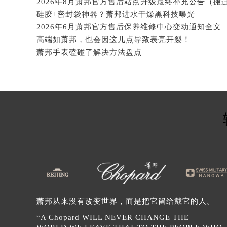
辽宁省铁岭市银州区南马路萧邦售后
硅胶+密封袋神器？萧邦进水干燥黑科技曝光
辽宁省营口市站前区市府路与渤海大
2026年6月萧邦官方售后保养维修中心变动通知全文
辽宁省沈阳市沈河区中街路137号亨
高端如萧邦，也会因这几点导致表壳开裂！
辽宁省沈阳市沈河区中街路83号亨
萧邦手表磕碰了解决方法盘点
北京市朝阳区建国门外大街甲6号华熙
北京市东城区东长安街1号王府井东方
河北省保定市竞秀区朝阳北大街北国
内蒙古自治区阿拉善盟市左旗土尔扈
内蒙古自治区巴彦淖尔市临河区新华
内蒙古自治区包头市青山区幸福路甲
内蒙古自治区赤峰市红山区哈达街萧
内蒙古自治区鄂尔多斯市东胜区伊金
内蒙古自治区呼伦贝尔市海拉尔区中
内蒙古自治区通辽市科尔沁区明仁大
萧邦从来没有改变世界，而是把它留给戴它的人。
内蒙古自治区乌海市海勃湾区人民南
内蒙古自治区乌兰察布市集宁区恩和
“A Chopard WILL NEVER CHANGE THE