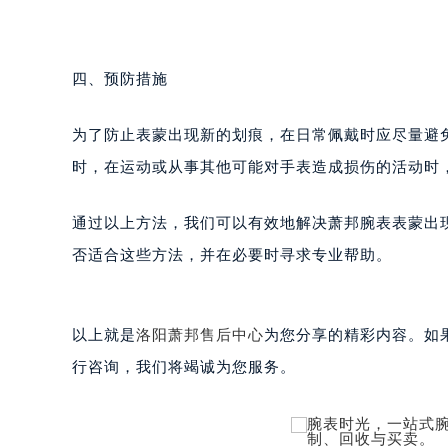
甘肃省兰州市七里河区西津西路16号兰
重庆市解放碑渝中区民权路28号英利
黑龙江省大庆市萨尔图区会战大街萧
四、预防措施
黑龙江省鹤岗市向阳区红军路萧邦售
黑龙江省黑河市爱辉区中央街萧邦售
为了防止表蒙出现新的划痕，在日常佩戴时应尽量避
黑龙江省鸡西市鸡冠区红军路萧邦售
时，在运动或从事其他可能对手表造成损伤的活动时
黑龙江省佳木斯市向阳区长安路萧邦
黑龙江省牡丹江市东安区太平路萧邦
通过以上方法，我们可以有效地解决萧邦腕表表蒙出
黑龙江省七台河市桃山区大同街萧邦
否适合这些方法，并在必要时寻求专业帮助。
黑龙江省齐齐哈尔市龙沙区龙华路萧
黑龙江省双鸭山市尖山区新兴大街萧
黑龙江省绥化市北林区新华街与康庄
以上就是
洛阳萧邦售后中心
为您分享的精彩内容。如
黑龙江省伊春市伊美区通河路萧邦售
行咨询，我们将竭诚为您服务。
吉林省白城市洮北区明仁南街萧邦售
吉林省白山市浑江区浑江大街萧邦售
吉林省吉林市船营区河南街萧邦售后