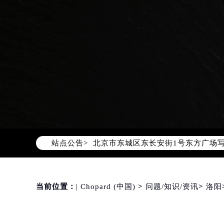
2026年8月萧邦中国区售后服务网络
2026年8月萧邦全国官方售后客户服务热线
萧邦官方全国统一服务热线400-88
2026年8月萧邦售后服务中心最新网
北京市朝阳区建国门外大街甲6号华熙
站点公告>
北京市东城区东长安街1号东方广场写
天津市和平区赤峰道136号天津国际金
上海市徐汇区虹桥路3号港汇中心写字楼
上海市黄浦区南京东路299号宏伊国
当前位置：
| Chopard (中国)
>
问题/知识/资讯
>
洛阳
南京市秦淮区中山南路1号（新街口）
常州市新北区龙锦路1590号现代传媒