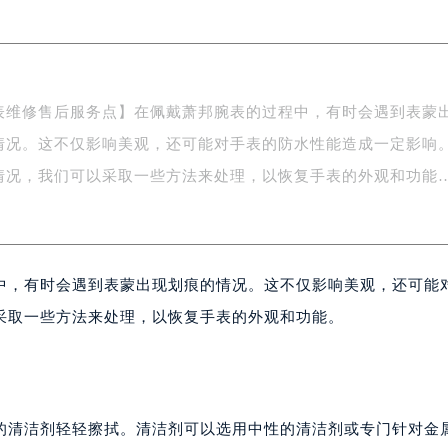
FC国际金融中心写字楼35层3508室（需提前预约）
楼1号楼18层1803室（需提前预约）
字楼1号楼16层1604室（需提前预约）
务中心东塔写字楼（华润万象城）17层1706室（需提前预约）
表维修售后服务点】在佩戴萧邦腕表的过程中，有时会遇到表蒙
场办公楼20层2009室（需提前预约）
情况。这不仅影响美观，还可能对手表的防水性能造成一定影响
写字楼A座5层503-5室（需提前预约）
广场写字楼4号楼22层2209室（需提前预约）
情况，我们可以采取一些方法来处理，以恢复手表的外观和功能
际中心写字楼8层805室（需提前预约）
易中心写字楼A座13层1304室（需提前预约）
绿地双子塔（中央广场）A1座办公楼14层07室（需提前预约）
中，有时会遇到表蒙出现划痕的情况。这不仅影响美观，还可能
心写字楼（万象城）15层1508室（需提前预约）
际中心写字楼A塔7层704室（需提前预约）
采取一些方法来处理，以恢复手表的外观和功能。
世界贸易中心大厦南塔写字楼15层07室（需提前预约）
厦写字楼17层1701室（需提前预约）
厦写字楼1座30层05室（需提前预约）
字楼B座11层1104室（需提前预约）
的清洁剂轻轻擦拭。清洁剂可以选用中性的清洁剂或专门针对金