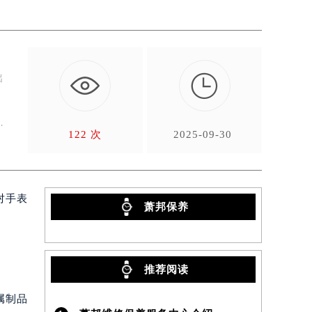

出
。
。
122 次
2025-09-30
对手表
萧邦保养
推荐阅读
属制品