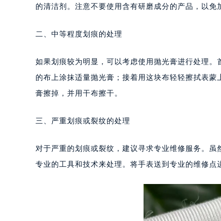
福州市鼓楼区五四路128-1号恒力城
的清洁剂。注意不要使用含有研磨成分的产品，以免
成都市锦江区人民东路6号SAC东原中
重庆市江北区观音桥步行街2号融恒时
二、中等程度划痕的处理
长沙市芙蓉区定王台街道建湘路393
郑州市二七区铭功路10号华润大厦写字
如果划痕较为明显，可以考虑使用抛光膏进行处理。
太原市迎泽区解放路15号亨得利名
的布上涂抹适量抛光膏；接着用这块布轻轻擦拭表蒙
沈阳市沈河区中街路137号亨得利名
膏擦掉，并用干布擦干。
沈阳市沈河区中街路83号亨得利名
乌鲁木齐市天山区红山路26号时代广场
三、严重划痕或裂纹的处理
温州市鹿城区锦绣路1067号置信广场
哈尔滨市道里区友谊西路600号富力中
对于严重的划痕或裂纹，建议寻求专业维修服务。虽
大连市中山区人民路15号国际金融大
专业的工具和技术来处理。将手表送到专业的维修点
佛山市禅城区季华五路57号万科金融中
东莞市东城街道鸿福东路1号民盈国贸
无锡市梁溪区人民中路139号恒隆广场
南通市崇川区工农路57号圆融广场写字