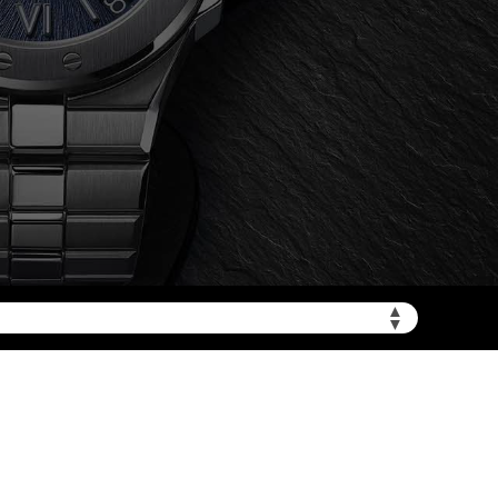
加拨“+86”）
▲
▼