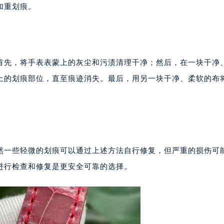
写字楼15层03室（需提前预约）
加重划痕。
心写字楼24层2406B室（需提前预约）
代广场写字楼9层902室（需提前预约）
号世茂环球金融中心写字楼（芙蓉广场）10层13室（需提前预约
楼29层2905室（需提前预约）
首先，将手表表蒙上的灰尘和污渍清理干净；然后，在一块干净
表服务中心（品牌授权店）3层整层（需提前预约）
上的划痕部位，直至痕迹消失。最后，用另一块干净、柔软的布
表服务中心（品牌授权店）1层整层（需提前预约）
表服务中心（品牌授权店）1层整层（需提前预约）
（CCMALL）C座17层17-B（需提前预约）
10层1015室（需提前预约）
心T2座写字楼29层03室（需提前预约）
然一些轻微的划痕可以通过上述方法自行修复，但严重的损伤可
厦7层G室（需提前预约）
进行检查和修复是更安全可靠的选择。
心C座12层1205室（需提前预约）
中心T1写字楼9层907室（需提前预约）
写字楼1座11层1104室（需提前预约）
楼16层1603室（需提前预约）