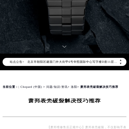
2026年8月萧邦中国区售后服务网络优化升级公告
2026年8月萧邦全国官方售后客户服务热线：400-885-0231
萧邦官方全国统一服务热线400-885-0231，服务覆盖中国大陆、香港、澳门、台湾全部区域（非大陆需加拨“+86”）
2026年8月萧邦售后服务中心最新网点地址：
▲
站点公告>
北京市朝阳区建国门外大街甲6号华熙国际中心写字楼D座11层1102室（北京总部）（需提前预约）
▼
北京市东城区东长安街1号东方广场写字楼W3座6层602室（需提前预约）
天津市和平区赤峰道136号天津国际金融中心写字楼26层2603室（需提前预约）
上海市徐汇区虹桥路3号港汇中心写字楼2座37层3705室（需提前预约）
当前位置：
| Chopard (中国)
>
问题/知识/资讯
>
洛阳
> 萧邦表壳破裂解决技巧推荐
上海市黄浦区南京东路299号宏伊国际广场写字楼8层806室（需提前预约）
萧邦表壳破裂解决技巧推荐
南京市秦淮区中山南路1号（新街口）南京中心写字楼22层C1-1室（需提前预约）
常州市新北区龙锦路1590号现代传媒中心写字楼5号楼10层1008室（需提前预约）
徐州市鼓楼区淮海东路29号苏宁广场IFC国际金融中心写字楼35层3508室（需提前预约）
扬州市邗江区国展路29号星耀天地写字楼1号楼18层1803室（需提前预约）
【萧邦维修售后正规中心】萧邦表壳破裂，不仅影响手表