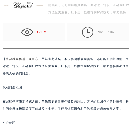
的美观，还可能影响其功能。面对这一情况，正确的处理
盐城市盐都区世纪大道5号盐城金融城写字楼1号楼16层1604室（需提前预约）
方法至关重要。以下是一些推荐的解决技巧，帮助您妥善
泰州市海陵区永定东路399号置地商务中心东塔写字楼（华润万象城）17层1706室（需提前预约）
处理萧邦表壳破裂的问题。 识别问题原因 在采取任何…
宁波市江北区大闸南路500号来福士广场办公楼20层2009室（需提前预约）

杭州市上城区钱江路1366号华润大厦写字楼A座5层503-5室（需提前预约）
151 次
2025-07-05
金华市金东区东市南街777号金华万达广场写字楼4号楼22层2209室（需提前预约）
绍兴市越城区胜利东路379号世茂天际中心写字楼8层805室（需提前预约）
嘉兴市南湖区广益路705号嘉兴世界贸易中心写字楼A座13层1304室（需提前预约）
【
萧邦维修售后正规中心
】萧邦表壳破裂，不仅影响手表的美观，还可能影响其功能。面
南昌市红谷滩新区红谷中大道998号绿地双子塔（中央广场）A1座办公楼14层07室（需提前预约）
对这一情况，正确的处理方法至关重要。以下是一些推荐的解决技巧，帮助您妥善处理萧
济南市历下区经十路11111号华润中心写字楼（万象城）15层1508室（需提前预约）
邦表壳破裂的问题。
广州市天河区天河路230号万菱汇国际中心写字楼A塔7层704室（需提前预约）
识别问题原因
广州市越秀区环市东路371-375号世界贸易中心大厦南塔写字楼15层07室（需提前预约）
深圳市罗湖区深南东路5001号华润大厦写字楼17层1701室（需提前预约）
在采取任何修复措施之前，首先需要确定表壳破裂的原因。常见的原因包括意外撞击、长
惠州市惠城区江北文昌一路7号华贸大厦写字楼1座30层05室（需提前预约）
时间暴露在极端温度下或材质老化等。了解具体原因有助于选择最合适的修复方案。
厦门市思明区湖滨东路95号华润大厦写字楼B座11层1104室（需提前预约）
福州市鼓楼区五四路128-1号恒力城写字楼15层03室（需提前预约）
小心处理
成都市锦江区人民东路6号SAC东原中心写字楼24层2406B室（需提前预约）