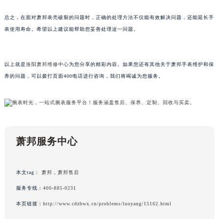
黑龙江省大庆市萨尔图区会战大街萧邦售后服务中心（需提前预约）
总之，在面对萧邦表壳破裂的问题时，正确的处理方法不仅能有效解决问题，还能延长手
黑龙江省鹤岗市向阳区红军路萧邦售后服务中心（需提前预约）
表使用寿命。希望以上建议能帮助您妥善处理这一问题。
黑龙江省黑河市爱辉区中央街萧邦售后服务中心（需提前预约）
黑龙江省鸡西市鸡冠区红军路萧邦售后服务中心（需提前预约）
黑龙江省佳木斯市向阳区长安路萧邦售后服务中心（需提前预约）
以上就是
洛阳萧邦维修中心
为您分享的精彩内容。如果您还有其他关于萧邦手表维护和保
养的问题，可以拨打页面400电话进行咨询，我们将竭诚为您服务。
黑龙江省牡丹江市东安区太平路萧邦售后服务中心（需提前预约）
黑龙江省七台河市桃山区大同街萧邦售后服务中心（需提前预约）
黑龙江省齐齐哈尔市龙沙区龙华路萧邦售后服务中心（需提前预约）
黑龙江省双鸭山市尖山区新兴大街萧邦售后服务中心（需提前预约）
黑龙江省绥化市北林区新华街与康庄路交叉口萧邦售后服务中心（需提前预约）
萧邦服务中心
黑龙江省伊春市伊美区通河路萧邦售后服务中心（需提前预约）
吉林省白城市洮北区明仁南街萧邦售后服务中心（需提前预约）
本文tag：
萧邦
，
萧邦售后
吉林省白山市浑江区浑江大街萧邦售后服务中心（需提前预约）
吉林省吉林市船营区河南街萧邦售后服务中心（需提前预约）
服务专线：
400-885-0231
吉林省辽源市龙山区人民大街萧邦售后服务中心（需提前预约）
本页链接：
http://www.cdzbwx.cn/problems/luoyang/15162.html
吉林省梅河口市新华街道梅河大街萧邦售后服务中心（需提前预约）