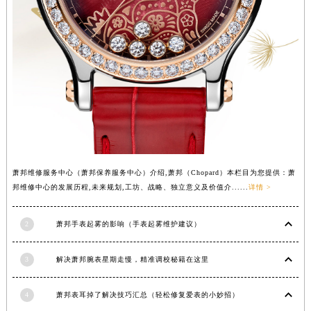
山西省大同市平城区迎宾街萧邦售后服务中心（需提前预约）
山西省晋城市城区黄华街萧邦售后服务中心（需提前预约）
山西省晋中市榆次区顺城街萧邦售后服务中心（需提前预约）
山西省临汾市尧都区解放路萧邦售后服务中心（需提前预约）
山西省吕梁市离石区永宁中路与建设街交叉口萧邦售后服务中心（需提前预约）
山西省朔州市朔城区怡西路与鄯阳西街交汇处萧邦售后服务中心（需提前预约）
山西省忻州市忻府区和平东街与七一南路交叉口萧邦售后服务中心（需提前预约）
山西省阳泉市郊区平阳东街与新城大道交叉口萧邦售后服务中心（需提前预约）
山西省运城市盐湖区河东街萧邦售后服务中心（需提前预约）
萧邦维修服务中心（萧邦保养服务中心）介绍,萧邦（Chopard）本栏目为您提供：萧
邦维修中心的发展历程,未来规划,工坊、战略、独立意义及价值介......
详情 >
山西省长治市潞州区英雄中路萧邦售后服务中心（需提前预约）
山西省太原市迎泽区迎泽街道解放路15号亨得利名表维修授权店3楼萧邦售后服务中心（需提前预约）
2
萧邦手表起雾的影响（手表起雾维护建议）
天津市和平区赤峰道136号天津国际金融中心26层2603室萧邦售后服务中心（需提前预约）
安徽省安庆市迎江区人民路萧邦售后服务中心（需提前预约）
3
解决萧邦腕表星期走慢，精准调校秘籍在这里
安徽省蚌埠市蚌山区淮河路萧邦售后服务中心（需提前预约）
安徽省亳州市谯城区魏武大道萧邦售后服务中心（需提前预约）
4
萧邦表耳掉了解决技巧汇总（轻松修复爱表的小妙招）
安徽省池州市贵池区长江路萧邦售后服务中心（需提前预约）