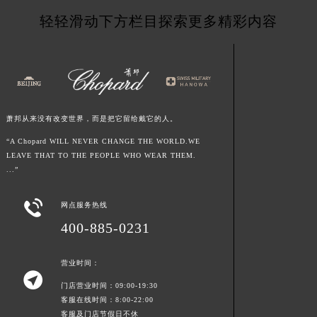
江西省南昌市红谷滩新区红谷中大道998号绿地双子塔（中央广场）A1座办公楼14层1407室萧邦售后服务中心（需提前预约）
轻轻滑动下方栏目探索更多精彩内容
江西省萍乡市安源区萍安北大道与康庄路交叉口萧邦售后服务中心（需提前预约）
江西省上饶市信州区滨江西路萧邦售后服务中心（需提前预约）
江西省新余市渝水区北湖西路萧邦售后服务中心（需提前预约）
江西省宜春市袁州区中山中路萧邦售后服务中心（需提前预约）
江西省鹰潭市月湖区胜利东路萧邦售后服务中心（需提前预约）
萧邦从来没有改变世界，而是把它留给戴它的人。
山东省德州市德城区东风中路萧邦售后服务中心（需提前预约）
“A Chopard WILL NEVER CHANGE THE WORLD.WE
山东省东营市东营区济南路萧邦售后服务中心（需提前预约）
LEAVE THAT TO THE PEOPLE WHO WEAR THEM.
...”
山东省济南市历下区经十路11111号华润中心写字楼（万象城）15层1508室萧邦售后服务中心（需提前预约）
山东省济宁市任城区太白楼路萧邦售后服务中心（需提前预约）

网点服务热线
山东省莱芜市文化南路8号银座商城名表维修一楼名表维修萧邦售后服务中心（需提前预约）
400-885-0231
山东省临沂市兰山区解放路萧邦售后服务中心（需提前预约）
山东省日照市东港区烟台路萧邦售后服务中心（需提前预约）
营业时间：
山东省泰安市泰山区财源街道泰山大街萧邦售后服务中心（需提前预约）

门店营业时间：09:00-19:30
山东省威海市环翠区新威海路89号振华商厦一楼名表维修萧邦售后服务中心（需提前预约）
客服在线时间：8:00-22:00
山东省潍坊市奎文区东风东街萧邦售后服务中心（需提前预约）
客服及门店节假日不休