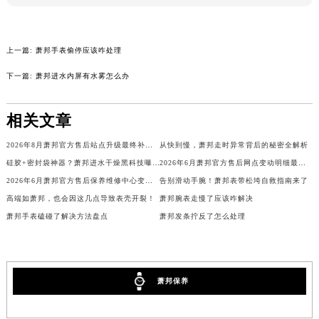
吉林省四平市铁东区紫气大路与南九经街交汇处萧邦售后服务中心（需提前预约）
吉林省松原市宁江区五环大街萧邦售后服务中心（需提前预约）
上一篇:
萧邦手表偷停应该咋处理
吉林省通化市东昌区环通乡江南大街萧邦售后服务中心（需提前预约）
吉林省延边市延吉市解放路萧邦售后服务中心（需提前预约）
下一篇:
萧邦进水内屏有水雾怎么办
辽宁省鞍山市铁东区站前街萧邦售后服务中心（需提前预约）
辽宁省本溪市平山区胜利路萧邦售后服务中心（需提前预约）
相关文章
辽宁省朝阳市双塔区新华路萧邦售后服务中心（需提前预约）
2026年8月萧邦官方售后站点升级最终补充公告（搬迁及增设）
从快到慢，萧邦走时异常背后的秘密全解析
辽宁省丹东市振兴区七经街萧邦售后服务中心（需提前预约）
硅胶+密封袋神器？萧邦进水干燥黑科技曝光
2026年6月萧邦官方售后网点变动明细最终补充（搬迁+新设）
辽宁省抚顺市新抚区东一路萧邦售后服务中心（需提前预约）
2026年6月萧邦官方售后保养维修中心变动通知全文
告别滑动手腕！萧邦表带松垮自救指南来了
辽宁省阜新市海州区解放大街萧邦售后服务中心（需提前预约）
高端如萧邦，也会因这几点导致表壳开裂！
萧邦腕表走慢了应该咋解决
辽宁省葫芦岛市连山区中央路萧邦售后服务中心（需提前预约）
萧邦手表磕碰了解决方法盘点
萧邦发条拧反了怎么处理
辽宁省锦州市古塔区中央大街萧邦售后服务中心（需提前预约）
辽宁省辽阳市白塔区新运大街萧邦售后服务中心（需提前预约）
辽宁省盘锦市兴隆台区石油大街萧邦售后服务中心（需提前预约）
萧邦保养
辽宁省铁岭市银州区南马路萧邦售后服务中心（需提前预约）
辽宁省营口市站前区市府路与渤海大街交叉口萧邦售后服务中心（需提前预约）