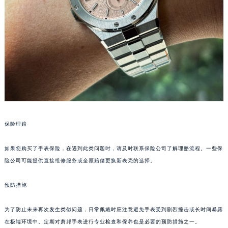
南宁市青秀区金湖路59号地王大厦12楼1224室（需提前预约）
合肥市蜀山区潜山路111号万象城华润大厦B座12楼03室（需提前预约）
泉州市丰泽区宝洲路729号浦西万达中心写字楼A座7楼709室（需提前预约）
青岛市南区山东路6号华润大厦B座22层04室（需提前预约）
烟台市芝罘区胜利路139号万达金融中心A座907室（需提前预约）
长春市朝阳区西安大路727号中银大厦A座(旺进大厦)18层09室（需提前预约）
贵阳市南明区都司高架桥路33号亨特国际金融中心14楼14D（需提前预约）
昆明市盘龙区北京路928号同德昆明广场写字楼10层06室（需提前预约）
石家庄市长安区中山东路39号勒泰中心写字楼B座13层07室（需提前预约）
保险理赔
西安市碑林区南关正街88号华侨城长安国际中心E座6楼10室（需提前预约）
如果您购买了手表保险，在遇到此类问题时，请及时联系保险公司了解理赔流程。一些保
海口市龙华区金贸东路5号海口华润大厦B座17层1707室（需提前预约）
险公司可能提供直接维修服务或全额赔偿更换新表壳的选择。
唐山市路南区新华东道100号万达广场写字楼A座10层1002室（需提前预约）
台州市椒江区东海大道1800号腾达中心东1幢20楼2002室（需提前预约）
预防措施
内蒙古自治区呼和浩特市玉泉区大学西街70号华润万象城写字楼（鄂尔多斯大厦）23层2326室（需提前预约）
甘肃省兰州市七里河区西津西路16号兰州中心写字楼21层2102室（需提前预约）
为了防止未来再次发生类似问题，日常佩戴时应注意避免手表受到剧烈撞击或长时间暴露
在极端环境中。定期对萧邦手表进行专业检查和保养也是必要的预防措施之一。
重庆市解放碑渝中区民权路28号英利国际金融中心写字楼20层01室（需提前预约）