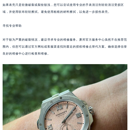
如果表壳只是轻微破裂或裂纹较浅，您可以尝试使用专业的手表清洁剂轻轻清洁受损区
重庆市江北区观音桥步行街2号融恒时代广场写字楼9层902室（需提前预约）
域，并使用软布轻轻擦拭。避免使用粗糙的材料擦拭，以免进一步损伤表壳。
长沙市芙蓉区定王台街道建湘路393号世茂环球金融中心写字楼（芙蓉广场）10层13室（需提前预约）
郑州市二七区铭功路10号华润大厦写字楼29层2905室（需提前预约）
寻找专业帮助
太原市迎泽区解放路15号亨得利名表服务中心（品牌授权店）3层整层（需提前预约）
沈阳市沈河区中街路137号亨得利名表服务中心（品牌授权店）1层整层（需提前预约）
对于较为严重的破裂情况，建议寻求专业的维修服务。萧邦官方服务中心虽然不在推荐范
沈阳市沈河区中街路83号亨得利名表服务中心（品牌授权店）1层整层（需提前预约）
围内，但您可以通过官方网站或客服渠道找到最近的授权维修点替代方案。确保选择信誉
良好的维修中心进行检查和维修。
乌鲁木齐市天山区红山路26号时代广场（CCMALL）C座17层17-B（需提前预约）
温州市鹿城区锦绣路1067号置信广场10层1015室（需提前预约）
哈尔滨市道里区友谊西路600号富力中心T2座写字楼29层03室（需提前预约）
大连市中山区人民路15号国际金融大厦7层G室（需提前预约）
佛山市禅城区季华五路57号万科金融中心C座12层1205室（需提前预约）
东莞市东城街道鸿福东路1号民盈国贸中心T1写字楼9层907室（需提前预约）
无锡市梁溪区人民中路139号恒隆广场写字楼1座11层1104室（需提前预约）
南通市崇川区工农路57号圆融广场写字楼16层1603室（需提前预约）
苏州市苏州工业园区星港街199号苏州中心办公楼C座22层08室（需提前预约）
武汉市江汉区解放大道686号世界贸易大厦38层09室（需提前预约）