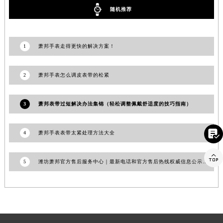
随机推荐
福建省漳州市龙文区步港路萧邦售后服务中心（需提前预约）
江苏省常州市新北区龙锦路1590号现代传媒中心5号楼10层1008室萧邦售后服务中心（需提前预约）
江苏省淮安市清江浦区淮海北路萧邦售后服务中心（需提前预约）
1
萧邦手表走得更快的解决方案！
江苏省连云港市海州区通灌北路萧邦售后服务中心（需提前预约）
江苏省南京市秦淮区中山南路1号南京中心22层22-C1-C3室萧邦售后服务中心（需提前预约）
2
萧邦手表怎么调皮表带的松紧
江苏省宿迁市宿城区西湖路萧邦售后服务中心（需提前预约）
江苏省泰州市海陵区永定东路399号置地商务中心东塔（华润万象城）17层1706室萧邦售后服务中心（需提前预约）
3
萧邦表带过短解决办法集锦（轻松调整佩戴舒适度的技巧指南）
江苏省徐州市鼓楼区淮海东路29号苏宁广场IFC国际金融中心35层3508室萧邦售后服务中心（需提前预约）
江苏省盐城市盐都区世纪大道5号盐城金融城写字楼1号楼16层1604室萧邦售后服务中心（需提前预约）

4
萧邦手表表带太紧处理方法大全
江苏省扬州市邗江区国展路29号星耀天地写字楼1号楼18层1803室萧邦售后服务中心（需提前预约）
江苏省镇江市京口区中山东路萧邦售后服务中心（需提前预约）

5
潍坊萧邦官方售后服务中心｜最新电话和官方售后热线权威信息公示（2026年7月更新）
江西省抚州市临川区赣东大道萧邦售后服务中心（需提前预约）
江西省赣州市章贡区文清路萧邦售后服务中心（需提前预约）
江西省吉安市吉州区井冈山大道萧邦售后服务中心（需提前预约）
江西省景德镇市珠山区珠山中路萧邦售后服务中心（需提前预约）
江西省九江市浔阳区浔阳路萧邦售后服务中心（需提前预约）