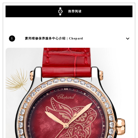
辽宁省沈阳市沈河区中街路137号亨得利名表维修授权店1楼萧邦售后服务中心（需提前预约）
推荐阅读
辽宁省沈阳市沈河区中街路83号亨得利名表维修授权店1楼萧邦售后服务中心（需提前预约）
北京市朝阳区建国门外大街甲6号华熙国际中心D座11层1102室萧邦售后服务中心（北京总部）（需提前预约）
北京市东城区东长安街1号王府井东方广场W3座6层602室萧邦售后服务中心（需提前预约）
1
萧邦维修保养服务中心介绍 | Chopard
河北省保定市竞秀区朝阳北大街北国先天下萧邦售后服务中心（需提前预约）
内蒙古自治区阿拉善盟市左旗土尔扈特大街萧邦售后服务中心（需提前预约）
内蒙古自治区巴彦淖尔市临河区新华街萧邦售后服务中心（需提前预约）
内蒙古自治区包头市青山区幸福路甲3号王府井百货名表维修萧邦售后服务中心（需提前预约）
内蒙古自治区赤峰市红山区哈达街萧邦售后服务中心（需提前预约）
内蒙古自治区鄂尔多斯市东胜区伊金霍洛街萧邦售后服务中心（需提前预约）
内蒙古自治区呼伦贝尔市海拉尔区中央街萧邦售后服务中心（需提前预约）
内蒙古自治区通辽市科尔沁区明仁大街萧邦售后服务中心（需提前预约）
内蒙古自治区乌海市海勃湾区人民南路萧邦售后服务中心（需提前预约）
内蒙古自治区乌兰察布市集宁区恩和大街萧邦售后服务中心（需提前预约）
内蒙古自治区锡林郭勒盟市锡林浩特市光明街与额尔敦路交叉口萧邦售后服务中心（需提前预约）
内蒙古自治区兴安盟市乌兰浩特市兴安大街萧邦售后服务中心（需提前预约）