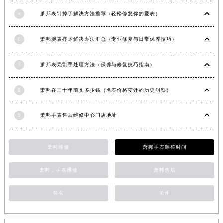
安徽省滁州市琅琊区南谯北路萧邦售后服务中心（需提前预约）
5
萧邦表针掉了解决方法推荐（轻松修复你的爱表）
安徽省阜阳市颍州区颍州北路萧邦售后服务中心（需提前预约）
安徽省淮北市相山区淮海路萧邦售后服务中心（需提前预约）
6
萧邦腕表摔坏解决办法汇总（专业修复与日常保养技巧）
安徽省淮南市田家庵区国庆中路萧邦售后服务中心（需提前预约）
7
萧邦表壳割手处理方法（保养与修复技巧指南）
安徽省黄山市屯溪区黄山西路萧邦售后服务中心（需提前预约）
安徽省六安市金安区解放中路萧邦售后服务中心（需提前预约）
8
萧邦在三十年前卖多少钱（名表价格变迁的历史洞察）
安徽省马鞍山市雨山区湖南西路萧邦售后服务中心（需提前预约）
安徽省宿州市埇桥区人民中路萧邦售后服务中心（需提前预约）
9
萧邦手表售后维修中心门店地址
安徽省铜陵市铜官区石城大道萧邦售后服务中心（需提前预约）
安徽省芜湖市镜湖区中山路步行街萧邦售后服务中心（需提前预约）
萧邦维修
萧邦手表调整时间
安徽省宣城市宣州区叠嶂西路萧邦售后服务中心（需提前预约）
福建省龙岩市新罗区九一南路萧邦售后服务中心（需提前预约）
萧邦，手表维修
萧邦售后
福建省南平市建阳区人民西路萧邦售后服务中心（需提前预约）
福建省宁德市蕉城区天湖东路萧邦售后服务中心（需提前预约）
包头
沧州
福建省莆田市城厢区霞林街道荔华东大道萧邦售后服务中心（需提前预约）
福建省三明市三元区东乾二路萧邦售后服务中心（需提前预约）