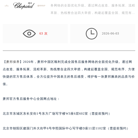
务网络的全面优化升级。通过网点改造、服务拓展、流程
宁波市江北区大闸南路500号来福士广场办公楼20层2009室（需提前预约）
革新、热线整合这四大举措，构建起覆盖全国、规范有
杭州市上城区钱江路1366号华润大厦写字楼A座5层503-5室（需提前预约）
序、方便快捷的官方售后体系，全方位提升中国表主的售
金华市金东区东市南街777号金华万达广场写字楼4号楼22层2209室（需提前预约）
后…

绍兴市越城区胜利东路379号世茂天际中心写字楼8层805室（需提前预约）
63 次
2026-06-03
嘉兴市南湖区广益路705号嘉兴世界贸易中心写字楼A座13层1304室（需提前预约）
南昌市红谷滩新区红谷中大道998号绿地双子塔（中央广场）A1座办公楼14层07室（需提前预约）
济南市历下区经十路11111号华润中心写字楼（万象城）15层1508室（需提前预约）
【
萧邦保养
】2026年，萧邦中国区顺利完成全国售后服务网络的全面优化升级。通过网
广州市天河区天河路230号万菱汇国际中心写字楼A塔7层704室（需提前预约）
点改造、服务拓展、流程革新、热线整合这四大举措，构建起覆盖全国、规范有序、方便
广州市越秀区环市东路371-375号世界贸易中心大厦南塔写字楼15层07室（需提前预约）
快捷的官方售后体系，全方位提升中国表主的售后感受，维护每一块萧邦腕表的品质与价
值。
深圳市罗湖区深南东路5001号华润大厦写字楼17层1701室（需提前预约）
惠州市惠城区江北文昌一路7号华贸大厦写字楼1座30层05室（需提前预约）
萧邦官方售后服务中心全国网点地址：
厦门市思明区湖滨东路95号华润大厦写字楼B座11层1104室（需提前预约）
福州市鼓楼区五四路128-1号恒力城写字楼15层03室（需提前预约）
北京市东城区东长安街1号东方广场写字楼W3座6层602室（需提前预约）
成都市锦江区人民东路6号SAC东原中心写字楼24层2406B室（需提前预约）
重庆市江北区观音桥步行街2号融恒时代广场写字楼9层902室（需提前预约）
北京市朝阳区建国门外大街甲6号华熙国际中心写字楼D座11层1102室（需提前预约）
长沙市芙蓉区定王台街道建湘路393号世茂环球金融中心写字楼（芙蓉广场）10层13室（需提前预约）