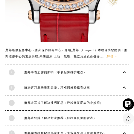
河南省驻马店市驿城区乐山大道与置地大道交叉口萧邦售后服务中心（需提前预约）
湖北省鄂州市鄂城区文星大道萧邦售后服务中心（需提前预约）
湖北省黄冈市黄州区赤壁大道萧邦售后服务中心（需提前预约）
湖北省黄石市黄石港区武汉路萧邦售后服务中心（需提前预约）
湖北省荆门市东宝中天街步行街萧邦售后服务中心（需提前预约）
湖北省荆州市荆州区荆中路萧邦售后服务中心（需提前预约）
萧邦维修服务中心（萧邦保养服务中心）介绍,萧邦（Chopard）本栏目为您提供：萧
邦维修中心的发展历程,未来规划,工坊、战略、独立意义及价值介......
详情 >
湖北省十堰市茅箭区人民北路萧邦售后服务中心（需提前预约）
湖北省随州市曾都区青年路萧邦售后服务中心（需提前预约）
2
萧邦手表起雾的影响（手表起雾维护建议）
湖北省咸宁市咸安区长安大道萧邦售后服务中心（需提前预约）
湖北省襄阳市樊城区长虹路与人民路交叉口萧邦售后服务中心（需提前预约）
3
解决萧邦腕表星期走慢，精准调校秘籍在这里
湖北省孝感市孝南区复兴大道萧邦售后服务中心（需提前预约）
湖北省宜昌市西陵区夷陵大道与港窑路萧邦售后服务中心（需提前预约）

4
萧邦表耳掉了解决技巧汇总（轻松修复爱表的小妙招）
湖南省常德市武陵区人民路萧邦售后服务中心（需提前预约）
湖南省郴州市北湖区国庆北路萧邦售后服务中心（需提前预约）

5
萧邦表针掉了解决方法推荐（轻松修复你的爱表）
湖南省衡阳市雁峰区解放路萧邦售后服务中心（需提前预约）
湖南省怀化市鹤城区迎丰中路萧邦售后服务中心（需提前预约）
6
萧邦腕表摔坏解决办法汇总（专业修复与日常保养技巧）