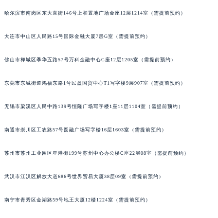
山西省晋中市榆次区顺城街萧邦售后服务中心（需提前预约）
哈尔滨市南岗区东大直街146号上和置地广场金座12层1214室（需提前预约）
山西省临汾市尧都区解放路萧邦售后服务中心（需提前预约）
大连市中山区人民路15号国际金融大厦7层G室（需提前预约）
山西省吕梁市离石区永宁中路与建设街交叉口萧邦售后服务中心（需提前预约）
山西省朔州市朔城区怡西路与鄯阳西街交汇处萧邦售后服务中心（需提前预约）
佛山市禅城区季华五路57号万科金融中心C座12层1205室（需提前预约）
山西省忻州市忻府区和平东街与七一南路交叉口萧邦售后服务中心（需提前预约）
山西省阳泉市郊区平阳东街与新城大道交叉口萧邦售后服务中心（需提前预约）
东莞市东城街道鸿福东路1号民盈国贸中心T1写字楼9层907室（需提前预约）
山西省运城市盐湖区河东街萧邦售后服务中心（需提前预约）
无锡市梁溪区人民中路139号恒隆广场写字楼1座11层1104室（需提前预约）
山西省长治市潞州区英雄中路萧邦售后服务中心（需提前预约）
山西省太原市迎泽区迎泽街道解放路15号亨得利名表维修授权店3楼萧邦售后服务中心（需提前预约）
南通市崇川区工农路57号圆融广场写字楼16层1603室（需提前预约）
天津市和平区赤峰道136号天津国际金融中心26层2603室萧邦售后服务中心（需提前预约）
安徽省安庆市迎江区人民路萧邦售后服务中心（需提前预约）
苏州市苏州工业园区星港街199号苏州中心办公楼C座22层08室（需提前预约）
安徽省蚌埠市蚌山区淮河路萧邦售后服务中心（需提前预约）
安徽省亳州市谯城区魏武大道萧邦售后服务中心（需提前预约）
武汉市江汉区解放大道686号世界贸易大厦38层09室（需提前预约）
安徽省池州市贵池区长江路萧邦售后服务中心（需提前预约）
南宁市青秀区金湖路59号地王大厦12楼1224室（需提前预约）
安徽省滁州市琅琊区南谯北路萧邦售后服务中心（需提前预约）
安徽省阜阳市颍州区颍州北路萧邦售后服务中心（需提前预约）