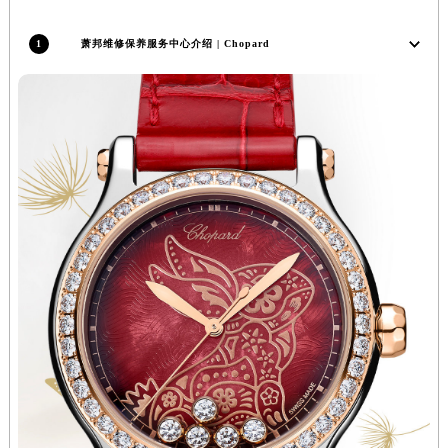
河南省鹤壁市淇滨区九州路萧邦售后服务中心（需提前预约）
1
萧邦维修保养服务中心介绍 | Chopard
河南省济源市沁园街道济水大道萧邦售后服务中心（需提前预约）
河南省焦作市解放区解放路萧邦售后服务中心（需提前预约）
河南省开封市鼓楼区中山路萧邦售后服务中心（需提前预约）
河南省洛阳市西工区中州中路与解放路交叉口萧邦售后服务中心（需提前预约）
河南省漯河市源汇区交通路萧邦售后服务中心（需提前预约）
河南省南阳市宛城区范蠡东路与南都路交叉口萧邦售后服务中心（需提前预约）
河南省平顶山市卫东区建设路萧邦售后服务中心（需提前预约）
河南省濮阳市大华龙区开州路绿城路交叉口萧邦售后服务中心（需提前预约）
河南省三门峡市湖滨区和平路萧邦售后服务中心（需提前预约）
河南省商丘市梁园区神火大道萧邦售后服务中心（需提前预约）
河南省新乡市红旗区人民路萧邦售后服务中心（需提前预约）
河南省信阳市浉河区东方红大道萧邦售后服务中心（需提前预约）
河南省许昌市魏都区建安大道与八龙路交叉口萧邦售后服务中心（需提前预约）
河南省郑州市二七区民主路10号华润大厦29层2905室萧邦售后服务中心（需提前预约）
河南省周口市川汇区七一路萧邦售后服务中心（需提前预约）