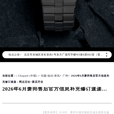
2026年8月萧邦中国区售后服务网络优化升级公告
2026年8月萧邦全国官方售后客户服务热线：400-885-0231
萧邦官方全国统一服务热线400-885-0231，服务覆盖中国大陆、香港、澳门、台湾全部区域（非大陆需加拨“+86”）
2026年8月萧邦售后服务中心最新网点地址：
北京市朝阳区建国门外大街甲6号华熙国际中心写字楼D座11层1102室（北京总部）（需提前预约）
北京市东城区东长安街1号东方广场写字楼W3座6层602室（需提前预约）
▲
站点公告>
天津市和平区赤峰道136号天津国际金融中心写字楼26层2603室（需提前预约）
▼
上海市徐汇区虹桥路3号港汇中心写字楼2座37层3705室（需提前预约）
上海市黄浦区南京东路299号宏伊国际广场写字楼8层806室（需提前预约）
当前位置：
| Chopard (中国)
>
问题/知识/资讯
>
广州
> 2026年6月萧邦售后官方信息补
南京市秦淮区中山南路1号（新街口）南京中心写字楼22层C1-1室（需提前预约）
充修订速递：网点迁址+新店开业
常州市新北区龙锦路1590号现代传媒中心写字楼5号楼10层1008室（需提前预约）
2026年6月萧邦售后官方信息补充修订速递：网点迁址+新店开业
徐州市鼓楼区淮海东路29号苏宁广场IFC国际金融中心写字楼35层3508室（需提前预约）
扬州市邗江区国展路29号星耀天地写字楼1号楼18层1803室（需提前预约）
盐城市盐都区世纪大道5号盐城金融城写字楼1号楼16层1604室（需提前预约）
【萧邦保养】2026年，萧邦中国区顺利完成全国售后服
泰州市海陵区永定东路399号置地商务中心东塔写字楼（华润万象城）17层1706室（需提前预约）