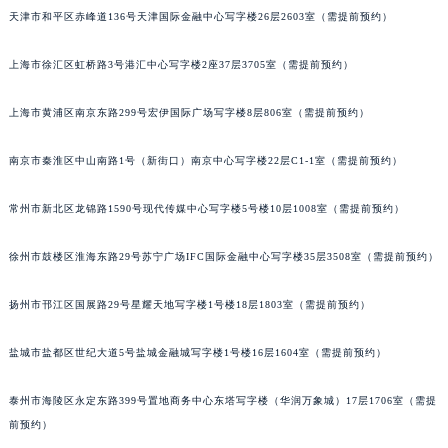
天津市和平区赤峰道136号天津国际金融中心写字楼26层2603室（需提前预约）
郑州市二七区铭功路10号华润大厦写字楼29层2905室（需提前预约）
太原市迎泽区解放路15号亨得利名表服务中心（品牌授权店）3层整层（需提前预约）
上海市徐汇区虹桥路3号港汇中心写字楼2座37层3705室（需提前预约）
沈阳市沈河区中街路137号亨得利名表服务中心（品牌授权店）1层整层（需提前预约）
沈阳市沈河区中街路83号亨得利名表服务中心（品牌授权店）1层整层（需提前预约）
上海市黄浦区南京东路299号宏伊国际广场写字楼8层806室（需提前预约）
乌鲁木齐市天山区红山路26号时代广场（CCMALL）C座17层17-B（需提前预约）
南京市秦淮区中山南路1号（新街口）南京中心写字楼22层C1-1室（需提前预约）
温州市鹿城区锦绣路1067号置信广场10层1015室（需提前预约）
哈尔滨市道里区友谊西路600号富力中心T2座写字楼29层03室（需提前预约）
常州市新北区龙锦路1590号现代传媒中心写字楼5号楼10层1008室（需提前预约）
大连市中山区人民路15号国际金融大厦7层G室（需提前预约）
佛山市禅城区季华五路57号万科金融中心C座12层1205室（需提前预约）
徐州市鼓楼区淮海东路29号苏宁广场IFC国际金融中心写字楼35层3508室（需提前预约）
东莞市东城街道鸿福东路1号民盈国贸中心T1写字楼9层907室（需提前预约）
无锡市梁溪区人民中路139号恒隆广场写字楼1座11层1104室（需提前预约）
扬州市邗江区国展路29号星耀天地写字楼1号楼18层1803室（需提前预约）
南通市崇川区工农路57号圆融广场写字楼16层1603室（需提前预约）
盐城市盐都区世纪大道5号盐城金融城写字楼1号楼16层1604室（需提前预约）
苏州市苏州工业园区星港街199号苏州中心办公楼C座22层08室（需提前预约）
武汉市江汉区解放大道686号世界贸易大厦38层09室（需提前预约）
泰州市海陵区永定东路399号置地商务中心东塔写字楼（华润万象城）17层1706室（需提
南宁市青秀区金湖路59号地王大厦12楼1224室（需提前预约）
前预约）
合肥市蜀山区潜山路111号万象城华润大厦B座12楼03室（需提前预约）