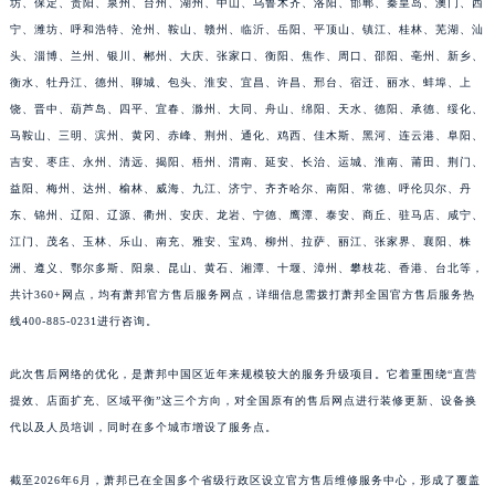
坊、保定、贵阳、泉州、台州、湖州、中山、乌鲁木齐、洛阳、邯郸、秦皇岛、澳门、西
江西省上饶市信州区滨江西路萧邦售后服务中心（需提前预约）
宁、潍坊、呼和浩特、沧州、鞍山、赣州、临沂、岳阳、平顶山、镇江、桂林、芜湖、汕
头、淄博、兰州、银川、郴州、大庆、张家口、衡阳、焦作、周口、邵阳、亳州、新乡、
江西省新余市渝水区北湖西路萧邦售后服务中心（需提前预约）
衡水、牡丹江、德州、聊城、包头、淮安、宜昌、许昌、邢台、宿迁、丽水、蚌埠、上
江西省宜春市袁州区中山中路萧邦售后服务中心（需提前预约）
饶、晋中、葫芦岛、四平、宜春、滁州、大同、舟山、绵阳、天水、德阳、承德、绥化、
江西省鹰潭市月湖区胜利东路萧邦售后服务中心（需提前预约）
马鞍山、三明、滨州、黄冈、赤峰、荆州、通化、鸡西、佳木斯、黑河、连云港、阜阳、
山东省德州市德城区东风中路萧邦售后服务中心（需提前预约）
吉安、枣庄、永州、清远、揭阳、梧州、渭南、延安、长治、运城、淮南、莆田、荆门、
山东省东营市东营区济南路萧邦售后服务中心（需提前预约）
益阳、梅州、达州、榆林、威海、九江、济宁、齐齐哈尔、南阳、常德、呼伦贝尔、丹
山东省济南市历下区经十路11111号华润中心写字楼（万象城）15层1508室萧邦售后服务中心（需提前预约）
东、锦州、辽阳、辽源、衢州、安庆、龙岩、宁德、鹰潭、泰安、商丘、驻马店、咸宁、
江门、茂名、玉林、乐山、南充、雅安、宝鸡、柳州、拉萨、丽江、张家界、襄阳、株
山东省济宁市任城区太白楼路萧邦售后服务中心（需提前预约）
洲、遵义、鄂尔多斯、阳泉、昆山、黄石、湘潭、十堰、漳州、攀枝花、香港、台北等，
山东省莱芜市文化南路8号银座商城名表维修一楼名表维修萧邦售后服务中心（需提前预约）
共计360+网点，均有萧邦官方售后服务网点，详细信息需拨打萧邦全国官方售后服务热
山东省临沂市兰山区解放路萧邦售后服务中心（需提前预约）
线400-885-0231进行咨询。
山东省日照市东港区烟台路萧邦售后服务中心（需提前预约）
山东省泰安市泰山区财源街道泰山大街萧邦售后服务中心（需提前预约）
此次售后网络的优化，是萧邦中国区近年来规模较大的服务升级项目。它着重围绕“直营
山东省威海市环翠区新威海路89号振华商厦一楼名表维修萧邦售后服务中心（需提前预约）
提效、店面扩充、区域平衡”这三个方向，对全国原有的售后网点进行装修更新、设备换
代以及人员培训，同时在多个城市增设了服务点。
山东省潍坊市奎文区东风东街萧邦售后服务中心（需提前预约）
山东省枣庄市滕州市北辛路与善国路交叉口萧邦售后服务中心（需提前预约）
截至2026年6月，萧邦已在全国多个省级行政区设立官方售后维修服务中心，形成了覆盖
山东省淄博市张店区金晶大道萧邦售后服务中心（需提前预约）