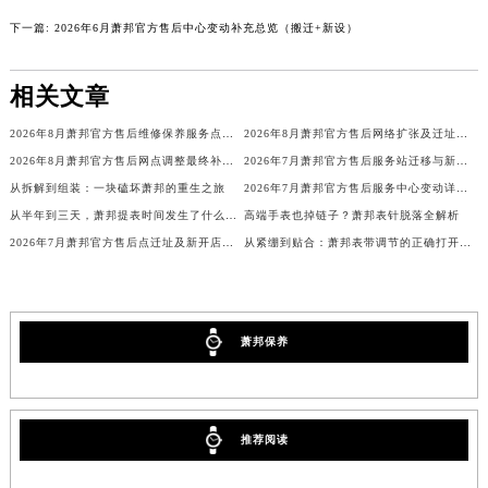
广西壮族自治区钦州市钦南区金海湾东大街萧邦售后服务中心（需提前预约）
下一篇:
2026年6月萧邦官方售后中心变动补充总览（搬迁+新设）
广西壮族自治区梧州市万秀区龙湖镇高旺路萧邦售后服务中心（需提前预约）
广西壮族自治区玉林市玉州区金玉路萧邦售后服务中心（需提前预约）
相关文章
海南省儋州市儋州市那大镇兰洋北路萧邦售后服务中心（需提前预约）
2026年8月萧邦官方售后维修保养服务点最新公告内容（迁址新店）
2026年8月萧邦官方售后网络扩张及迁址补充最终公告
海南省东方市八所镇解放西路萧邦售后服务中心（需提前预约）
2026年8月萧邦官方售后网点调整最终补充速报（搬迁+新设）
2026年7月萧邦官方售后服务站迁移与新店开业温馨提示
海南省琼海市嘉积镇东风路萧邦售后服务中心（需提前预约）
从拆解到组装：一块磕坏萧邦的重生之旅
2026年7月萧邦官方售后服务中心变动详情（迁址及新开）
海南省三沙市西沙区西沙群岛永兴岛北京路萧邦售后服务中心（需提前预约）
从半年到三天，萧邦提表时间发生了什么变化？
高端手表也掉链子？萧邦表针脱落全解析
海南省三亚市吉阳区迎宾路萧邦售后服务中心（需提前预约）
2026年7月萧邦官方售后点迁址及新开店最终确认公告
从紧绷到贴合：萧邦表带调节的正确打开方式
海南省万宁市万城镇解放路萧邦售后服务中心（需提前预约）
海南省文昌市文城镇教育东路萧邦售后服务中心（需提前预约）
海南省五指山市通什镇三月三大道萧邦售后服务中心（需提前预约）
萧邦保养
香港特别行政区尖沙咀区油尖旺区广东道萧邦售后服务中心（需提前预约）
香港特别行政区金钟区中西区金钟道萧邦售后服务中心（需提前预约）
香港特别行政区九龙区油尖旺区弥敦道萧邦售后服务中心（需提前预约）
推荐阅读
香港特别行政区铜锣湾区湾仔区轩尼诗道萧邦售后服务中心（需提前预约）
河南省安阳市文峰区解放大道萧邦售后服务中心（需提前预约）