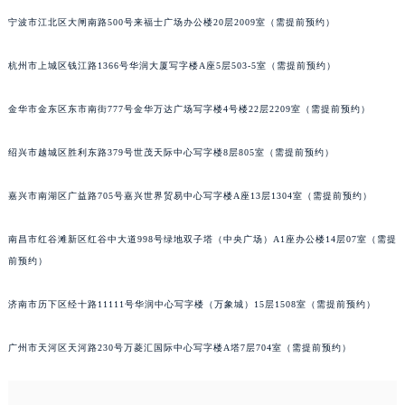
泉州市丰泽区宝洲路729号浦西万达中心写字楼A座7楼709室（需提前预约）
宁波市江北区大闸南路500号来福士广场办公楼20层2009室（需提前预约）
青岛市南区山东路6号华润大厦B座22层04室（需提前预约）
杭州市上城区钱江路1366号华润大厦写字楼A座5层503-5室（需提前预约）
烟台市芝罘区胜利路139号万达金融中心A座907室（需提前预约）
长春市朝阳区西安大路727号中银大厦A座(旺进大厦)18层09室（需提前预约）
金华市金东区东市南街777号金华万达广场写字楼4号楼22层2209室（需提前预约）
贵阳市南明区都司高架桥路33号亨特国际金融中心14楼14D（需提前预约）
昆明市盘龙区北京路928号同德昆明广场写字楼10层06室（需提前预约）
绍兴市越城区胜利东路379号世茂天际中心写字楼8层805室（需提前预约）
石家庄市长安区中山东路39号勒泰中心写字楼B座13层07室（需提前预约）
嘉兴市南湖区广益路705号嘉兴世界贸易中心写字楼A座13层1304室（需提前预约）
西安市碑林区南关正街88号华侨城长安国际中心E座6楼10室（需提前预约）
海口市龙华区金贸东路5号海口华润大厦B座17层1707室（需提前预约）
南昌市红谷滩新区红谷中大道998号绿地双子塔（中央广场）A1座办公楼14层07室（需提
唐山市路南区新华东道100号万达广场写字楼A座10层1002室（需提前预约）
前预约）
台州市椒江区东海大道1800号腾达中心东1幢20楼2002室（需提前预约）
内蒙古自治区呼和浩特市玉泉区大学西街70号华润万象城写字楼（鄂尔多斯大厦）23层2326室（需提前预约）
济南市历下区经十路11111号华润中心写字楼（万象城）15层1508室（需提前预约）
甘肃省兰州市七里河区西津西路16号兰州中心写字楼21层2102室（需提前预约）
广州市天河区天河路230号万菱汇国际中心写字楼A塔7层704室（需提前预约）
重庆市解放碑渝中区民权路28号英利国际金融中心写字楼20层01室（需提前预约）
黑龙江省大庆市萨尔图区会战大街萧邦售后服务中心（需提前预约）
黑龙江省鹤岗市向阳区红军路萧邦售后服务中心（需提前预约）