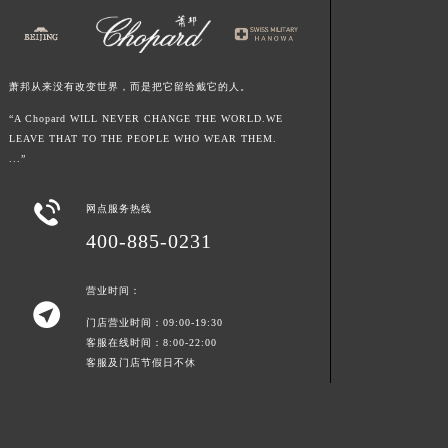
青海省海西蒙古族藏族自治州德令哈市柴达木路萧邦售后服务中心（需提前预约）
青海省黄南藏族自治州同仁市德合隆路萧邦售后服务中心（需提前预约）
青海省西宁市城西区海湖新区西关大道萧邦售后服务中心（需提前预约）
萧邦从来没有改变世界，而是把它留给戴它的人。
青海省玉树藏族自治州结古镇胜利路萧邦售后服务中心（需提前预约）
“A Chopard WILL NEVER CHANGE THE WORLD.WE
陕西省安康市汉滨区金州路萧邦售后服务中心（需提前预约）
LEAVE THAT TO THE PEOPLE WHO WEAR THEM.
...”
陕西省宝鸡市渭滨区经二路萧邦售后服务中心（需提前预约）
陕西省汉中市汉台区北大街萧邦售后服务中心（需提前预约）

网点服务热线
陕西省商洛市商州区州城街萧邦售后服务中心（需提前预约）
400-885-0231
陕西省铜川市王益区红旗街萧邦售后服务中心（需提前预约）
陕西省渭南市临渭区东风大街萧邦售后服务中心（需提前预约）
营业时间：
陕西省咸阳市秦都区沣西新城统一西路与白马河路交汇处萧邦售后服务中心（需提前预约）

门店营业时间：09:00-19:30
陕西省延安市宝塔区中心街萧邦售后服务中心（需提前预约）
客服在线时间：8:00-22:00
陕西省榆林市榆阳区长兴路萧邦售后服务中心（需提前预约）
客服及门店节假日不休
新疆维吾尔自治区阿克苏市东大街萧邦售后服务中心（需提前预约）
新疆维吾尔自治区阿拉尔市胜利大道萧邦售后服务中心（需提前预约）
新疆维吾尔自治区阿拉山口市友好路萧邦售后服务中心（需提前预约）