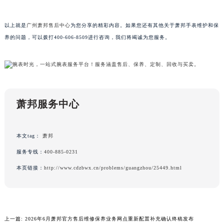
广东省韶关市武江区芙蓉新区与老城中心交汇处萧邦售后服务中心（需提前预约）
以上就是
广州萧邦售后中心
为您分享的精彩内容。如果您还有其他关于萧邦手表维护和保
广东省深圳市罗湖区深南东路5001号华润大厦17层1701室萧邦售后服务中心（需提前预约）
养的问题，可以拨打400-606-8509进行咨询，我们将竭诚为您服务。
广东省阳江市江城区东风一路萧邦售后服务中心（需提前预约）
广东省云浮市云城区金山路萧邦售后服务中心（需提前预约）
广东省湛江市赤坎区观海北路萧邦售后服务中心（需提前预约）
广东省肇庆市端州区信安大道与砚都大道交汇处萧邦售后服务中心（需提前预约）
广西壮族自治区百色市右江区中山二路萧邦售后服务中心（需提前预约）
萧邦服务中心
广西壮族自治区北海市海城区北京路萧邦售后服务中心（需提前预约）
广西壮族自治区崇左市江州区石景林街道友谊大道与丽川路交汇处萧邦售后服务中心（需提前预约）
本文tag：
萧邦
广西壮族自治区防城港市港口区金花茶大道萧邦售后服务中心（需提前预约）
服务专线：
400-885-0231
广西壮族自治区贵港市港北区港城街道布山大道与仙衣路交叉口萧邦售后服务中心（需提前预约）
广西壮族自治区桂林市秀峰区红岭路萧邦售后服务中心（需提前预约）
本页链接：
http://www.cdzbwx.cn/problems/guangzhou/25449.html
广西壮族自治区河池市金城江区金城江街道朝阳路萧邦售后服务中心（需提前预约）
广西壮族自治区贺州市八步区城东街道灵峰南路萧邦售后服务中心（需提前预约）
广西壮族自治区来宾市兴宾区桂中大道萧邦售后服务中心（需提前预约）
上一篇:
2026年6月萧邦官方售后维修保养业务网点重新配置补充确认终稿发布
广西壮族自治区柳州市城中区中山中路萧邦售后服务中心（需提前预约）