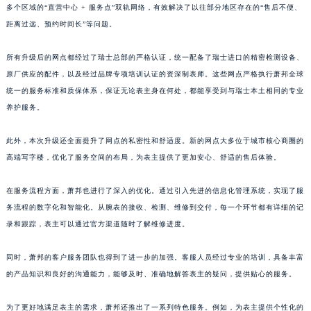
多个区域的“直营中心 + 服务点”双轨网络，有效解决了以往部分地区存在的“售后不便、
上海市黄浦区南京东路299号宏伊国际广场写字楼8层806室萧邦售后服务中心（需提前预约）
距离过远、预约时间长”等问题。
上海市徐汇区虹桥路3号港汇中心2座37层3705室萧邦售后服务中心（需提前预约）
浙江省杭州市上城区钱江路1366号华润大厦A座5层503-5室萧邦售后服务中心（需提前预约）
所有升级后的网点都经过了瑞士总部的严格认证，统一配备了瑞士进口的精密检测设备、
原厂供应的配件，以及经过品牌专项培训认证的资深制表师。这些网点严格执行萧邦全球
浙江省湖州市吴兴区劳动路萧邦售后服务中心（需提前预约）
统一的服务标准和质保体系，保证无论表主身在何处，都能享受到与瑞士本土相同的专业
浙江省嘉兴市南湖区广益路705号嘉兴世界贸易中心A座13层1304室萧邦售后服务中心（需提前预约）
养护服务。
浙江省金华市金东区东市南街777号金华万达广场4号楼22楼2209室萧邦售后服务中心（需提前预约）
浙江省丽水市莲都区解放街萧邦售后服务中心（需提前预约）
此外，本次升级还全面提升了网点的私密性和舒适度。新的网点大多位于城市核心商圈的
浙江省宁波市江北区大闸南路500号来福士广场办公楼20层2009室萧邦售后服务中心（需提前预约）
高端写字楼，优化了服务空间的布局，为表主提供了更加安心、舒适的售后体验。
浙江省衢州市柯城区上街萧邦售后服务中心（需提前预约）
在服务流程方面，萧邦也进行了深入的优化。通过引入先进的信息化管理系统，实现了服
浙江省绍兴市越城区胜利东路379号世茂天际中心写字楼8层805室萧邦售后服务中心（需提前预约）
务流程的数字化和智能化。从腕表的接收、检测、维修到交付，每一个环节都有详细的记
浙江省舟山市定海区解放东路萧邦售后服务中心（需提前预约）
录和跟踪，表主可以通过官方渠道随时了解维修进度。
澳门特别行政区大堂区议事亭前地（新马路）萧邦售后服务中心（需提前预约）
澳门特别行政区风顺堂区南湾大马路萧邦售后服务中心（需提前预约）
同时，萧邦的客户服务团队也得到了进一步的加强。客服人员经过专业的培训，具备丰富
澳门特别行政区花地玛堂区关闸广场萧邦售后服务中心（需提前预约）
的产品知识和良好的沟通能力，能够及时、准确地解答表主的疑问，提供贴心的服务。
澳门特别行政区花王堂区大三巴商圈萧邦售后服务中心（需提前预约）
为了更好地满足表主的需求，萧邦还推出了一系列特色服务。例如，为表主提供个性化的
澳门特别行政区嘉模堂区官也街萧邦售后服务中心（需提前预约）