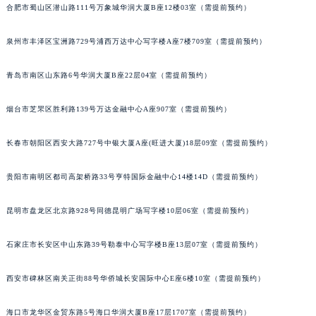
合肥市蜀山区潜山路111号万象城华润大厦B座12楼03室（需提前预约）
安徽省淮北市相山区淮海路萧邦售后服务中心（需提前预约）
安徽省淮南市田家庵区国庆中路萧邦售后服务中心（需提前预约）
泉州市丰泽区宝洲路729号浦西万达中心写字楼A座7楼709室（需提前预约）
安徽省黄山市屯溪区黄山西路萧邦售后服务中心（需提前预约）
青岛市南区山东路6号华润大厦B座22层04室（需提前预约）
安徽省六安市金安区解放中路萧邦售后服务中心（需提前预约）
安徽省马鞍山市雨山区湖南西路萧邦售后服务中心（需提前预约）
烟台市芝罘区胜利路139号万达金融中心A座907室（需提前预约）
安徽省宿州市埇桥区人民中路萧邦售后服务中心（需提前预约）
安徽省铜陵市铜官区石城大道萧邦售后服务中心（需提前预约）
长春市朝阳区西安大路727号中银大厦A座(旺进大厦)18层09室（需提前预约）
安徽省芜湖市镜湖区中山路步行街萧邦售后服务中心（需提前预约）
安徽省宣城市宣州区叠嶂西路萧邦售后服务中心（需提前预约）
贵阳市南明区都司高架桥路33号亨特国际金融中心14楼14D（需提前预约）
福建省龙岩市新罗区九一南路萧邦售后服务中心（需提前预约）
昆明市盘龙区北京路928号同德昆明广场写字楼10层06室（需提前预约）
福建省南平市建阳区人民西路萧邦售后服务中心（需提前预约）
福建省宁德市蕉城区天湖东路萧邦售后服务中心（需提前预约）
石家庄市长安区中山东路39号勒泰中心写字楼B座13层07室（需提前预约）
福建省莆田市城厢区霞林街道荔华东大道萧邦售后服务中心（需提前预约）
福建省三明市三元区东乾二路萧邦售后服务中心（需提前预约）
西安市碑林区南关正街88号华侨城长安国际中心E座6楼10室（需提前预约）
福建省漳州市龙文区步港路萧邦售后服务中心（需提前预约）
海口市龙华区金贸东路5号海口华润大厦B座17层1707室（需提前预约）
江苏省常州市新北区龙锦路1590号现代传媒中心5号楼10层1008室萧邦售后服务中心（需提前预约）