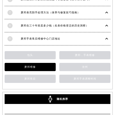
湖南省娄底市娄星区长青街萧邦售后服务中心（需提前预约）
7
萧邦表壳割手处理方法（保养与修复技巧指南）
湖南省邵阳市双清区东风路萧邦售后服务中心（需提前预约）
湖南省湘潭市雨湖区莲城大道萧邦售后服务中心（需提前预约）
8
萧邦在三十年前卖多少钱（名表价格变迁的历史洞察）
湖南省益阳市赫山区桃花仑路萧邦售后服务中心（需提前预约）
湖南省永州市冷水滩区永州大道与中兴路交叉口萧邦售后服务中心（需提前预约）
9
萧邦手表售后维修中心门店地址
湖南省岳阳市岳阳楼区东茅岭路萧邦售后服务中心（需提前预约）
湖南省张家界市永定区解放路萧邦售后服务中心（需提前预约）
包头
萧邦，手表维修
湖南省长沙市芙蓉区建湘路393号世茂环球金融中心写字楼10层1013室萧邦售后服务中心（需提前预约）
湖南省株洲市芦淞区建设南路萧邦售后服务中心（需提前预约）
萧邦维修
沧州
甘肃省白银市白银区北京路萧邦售后服务中心（需提前预约）
甘肃省定西市安定区解放路萧邦售后服务中心（需提前预约）
萧邦售后
萧邦手表调整时间
甘肃省敦煌市沙州镇阳关中路萧邦售后服务中心（需提前预约）
甘肃省合作市人民街萧邦售后服务中心（需提前预约）
随机推荐
甘肃省嘉峪关市雄关区新华中路萧邦售后服务中心（需提前预约）
甘肃省金昌市金川区北京路萧邦售后服务中心（需提前预约）
甘肃省酒泉市肃州区西大街萧邦售后服务中心（需提前预约）