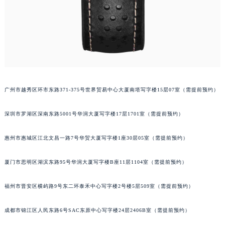
吉林省通化市东昌区环通乡江南大街萧邦售后服务中心（需提前预约）
吉林省延边市延吉市解放路萧邦售后服务中心（需提前预约）
辽宁省鞍山市铁东区站前街萧邦售后服务中心（需提前预约）
辽宁省本溪市平山区胜利路萧邦售后服务中心（需提前预约）
辽宁省朝阳市双塔区新华路萧邦售后服务中心（需提前预约）
辽宁省丹东市振兴区七经街萧邦售后服务中心（需提前预约）
广州市越秀区环市东路371-375号世界贸易中心大厦南塔写字楼15层07室（需提前预约）
辽宁省抚顺市新抚区东一路萧邦售后服务中心（需提前预约）
辽宁省阜新市海州区解放大街萧邦售后服务中心（需提前预约）
深圳市罗湖区深南东路5001号华润大厦写字楼17层1701室（需提前预约）
辽宁省葫芦岛市连山区中央路萧邦售后服务中心（需提前预约）
惠州市惠城区江北文昌一路7号华贸大厦写字楼1座30层05室（需提前预约）
辽宁省锦州市古塔区中央大街萧邦售后服务中心（需提前预约）
辽宁省辽阳市白塔区新运大街萧邦售后服务中心（需提前预约）
厦门市思明区湖滨东路95号华润大厦写字楼B座11层1104室（需提前预约）
辽宁省盘锦市兴隆台区石油大街萧邦售后服务中心（需提前预约）
辽宁省铁岭市银州区南马路萧邦售后服务中心（需提前预约）
福州市晋安区横屿路9号东二环泰禾中心写字楼2号楼5层509室（需提前预约）
辽宁省营口市站前区市府路与渤海大街交叉口萧邦售后服务中心（需提前预约）
辽宁省沈阳市沈河区中街路137号亨得利名表维修授权店1楼萧邦售后服务中心（需提前预约）
成都市锦江区人民东路6号SAC东原中心写字楼24层2406B室（需提前预约）
辽宁省沈阳市沈河区中街路83号亨得利名表维修授权店1楼萧邦售后服务中心（需提前预约）