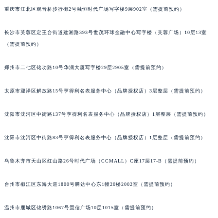
重庆市江北区观音桥步行街2号融恒时代广场写字楼9层902室（需提前预约）
北京市朝阳区建国门外大街甲6号华熙国际中心D座11层1102室萧邦售后服务中心（北京总部）（需提前预约）
北京市东城区东长安街1号王府井东方广场W3座6层602室萧邦售后服务中心（需提前预约）
长沙市芙蓉区定王台街道建湘路393号世茂环球金融中心写字楼（芙蓉广场）10层13室
河北省保定市竞秀区朝阳北大街北国先天下萧邦售后服务中心（需提前预约）
（需提前预约）
内蒙古自治区阿拉善盟市左旗土尔扈特大街萧邦售后服务中心（需提前预约）
内蒙古自治区巴彦淖尔市临河区新华街萧邦售后服务中心（需提前预约）
郑州市二七区铭功路10号华润大厦写字楼29层2905室（需提前预约）
内蒙古自治区包头市青山区幸福路甲3号王府井百货名表维修萧邦售后服务中心（需提前预约）
太原市迎泽区解放路15号亨得利名表服务中心（品牌授权店）3层整层（需提前预约）
内蒙古自治区赤峰市红山区哈达街萧邦售后服务中心（需提前预约）
内蒙古自治区鄂尔多斯市东胜区伊金霍洛街萧邦售后服务中心（需提前预约）
沈阳市沈河区中街路137号亨得利名表服务中心（品牌授权店）1层整层（需提前预约）
内蒙古自治区呼伦贝尔市海拉尔区中央街萧邦售后服务中心（需提前预约）
内蒙古自治区通辽市科尔沁区明仁大街萧邦售后服务中心（需提前预约）
沈阳市沈河区中街路83号亨得利名表服务中心（品牌授权店）1层整层（需提前预约）
内蒙古自治区乌海市海勃湾区人民南路萧邦售后服务中心（需提前预约）
乌鲁木齐市天山区红山路26号时代广场（CCMALL）C座17层17-B（需提前预约）
内蒙古自治区乌兰察布市集宁区恩和大街萧邦售后服务中心（需提前预约）
内蒙古自治区锡林郭勒盟市锡林浩特市光明街与额尔敦路交叉口萧邦售后服务中心（需提前预约）
台州市椒江区东海大道1800号腾达中心东1幢20楼2002室（需提前预约）
内蒙古自治区兴安盟市乌兰浩特市兴安大街萧邦售后服务中心（需提前预约）
山西省大同市平城区迎宾街萧邦售后服务中心（需提前预约）
温州市鹿城区锦绣路1067号置信广场10层1015室（需提前预约）
山西省晋城市城区黄华街萧邦售后服务中心（需提前预约）