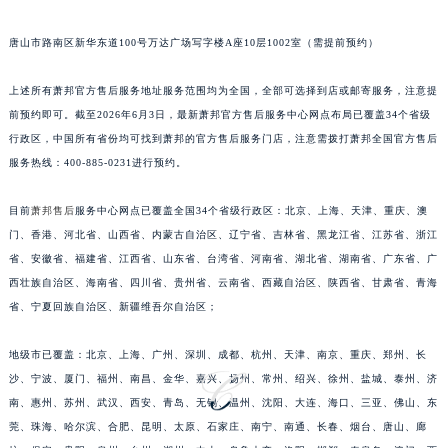
江苏省淮安市清江浦区淮海北路萧邦售后服务中心（需提前预约）
唐山市路南区新华东道100号万达广场写字楼A座10层1002室（需提前预约）
江苏省连云港市海州区通灌北路萧邦售后服务中心（需提前预约）
江苏省南京市秦淮区中山南路1号南京中心22层22-C1-C3室萧邦售后服务中心（需提前预约）
上述所有萧邦官方售后服务地址服务范围均为全国，全部可选择到店或邮寄服务，注意提
江苏省宿迁市宿城区西湖路萧邦售后服务中心（需提前预约）
前预约即可。截至2026年6月3日，最新萧邦官方售后服务中心网点布局已覆盖34个省级
江苏省泰州市海陵区永定东路399号置地商务中心东塔（华润万象城）17层1706室萧邦售后服务中心（需提前预约）
行政区，中国所有省份均可找到萧邦的官方售后服务门店，注意需拨打萧邦全国官方售后
服务热线：400-885-0231进行预约。
江苏省徐州市鼓楼区淮海东路29号苏宁广场IFC国际金融中心35层3508室萧邦售后服务中心（需提前预约）
江苏省盐城市盐都区世纪大道5号盐城金融城写字楼1号楼16层1604室萧邦售后服务中心（需提前预约）
目前
萧邦售后
服务中心网点已覆盖全国34个省级行政区：北京、上海、天津、重庆、澳
江苏省扬州市邗江区国展路29号星耀天地写字楼1号楼18层1803室萧邦售后服务中心（需提前预约）
门、香港、河北省、山西省、内蒙古自治区、辽宁省、吉林省、黑龙江省、江苏省、浙江
江苏省镇江市京口区中山东路萧邦售后服务中心（需提前预约）
省、安徽省、福建省、江西省、山东省、台湾省、河南省、湖北省、湖南省、广东省、广
江西省抚州市临川区赣东大道萧邦售后服务中心（需提前预约）
西壮族自治区、海南省、四川省、贵州省、云南省、西藏自治区、陕西省、甘肃省、青海
江西省赣州市章贡区文清路萧邦售后服务中心（需提前预约）
省、宁夏回族自治区、新疆维吾尔自治区；
江西省吉安市吉州区井冈山大道萧邦售后服务中心（需提前预约）
地级市已覆盖：北京、上海、广州、深圳、成都、杭州、天津、南京、重庆、郑州、长
江西省景德镇市珠山区珠山中路萧邦售后服务中心（需提前预约）
沙、宁波、厦门、福州、南昌、金华、嘉兴、扬州、常州、绍兴、徐州、盐城、泰州、济
江西省九江市浔阳区浔阳路萧邦售后服务中心（需提前预约）
南、惠州、苏州、武汉、西安、青岛、无锡、温州、沈阳、大连、海口、三亚、佛山、东
江西省南昌市红谷滩新区红谷中大道998号绿地双子塔（中央广场）A1座办公楼14层1407室萧邦售后服务中心（需提前预约）
莞、珠海、哈尔滨、合肥、昆明、太原、石家庄、南宁、南通、长春、烟台、唐山、廊
江西省萍乡市安源区萍安北大道与康庄路交叉口萧邦售后服务中心（需提前预约）