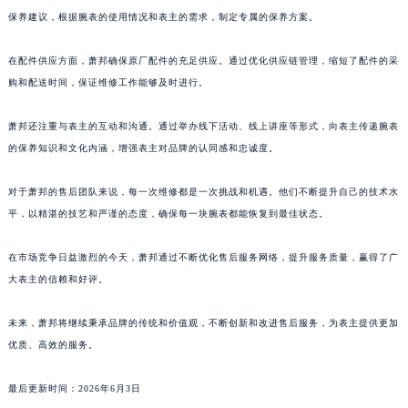
保养建议，根据腕表的使用情况和表主的需求，制定专属的保养方案。
澳门省路氹城市金光大道萧邦售后服务中心（需提前预约）
澳门特别行政区望德堂区塔石广场萧邦售后服务中心（需提前预约）
在配件供应方面，萧邦确保原厂配件的充足供应。通过优化供应链管理，缩短了配件的采
福建省福州市鼓楼区五四路128-1号恒力城写字楼15层03室萧邦售后服务中心（需提前预约）
购和配送时间，保证维修工作能够及时进行。
福建省厦门市思明区湖滨东路95号万象城华润大厦B座11层1104室萧邦售后服务中心（需提前预约）
广东省潮州市潮安区新风路与潮汕路交汇处萧邦售后服务中心（需提前预约）
萧邦还注重与表主的互动和沟通。通过举办线下活动、线上讲座等形式，向表主传递腕表
的保养知识和文化内涵，增强表主对品牌的认同感和忠诚度。
广东省广州市天河区天河路230号万菱汇国际中心A塔7层704室萧邦售后服务中心（需提前预约）
广东省广州市越秀区环市东路371-375号世界贸易中心大厦南塔15层1507室萧邦售后服务中心（需提前预约）
对于萧邦的售后团队来说，每一次维修都是一次挑战和机遇。他们不断提升自己的技术水
广东省河源市源城区越王大道萧邦售后服务中心（需提前预约）
平，以精湛的技艺和严谨的态度，确保每一块腕表都能恢复到最佳状态。
广东省惠州市惠城区江北文昌一路7号华贸大厦1座30层3005室萧邦售后服务中心（需提前预约）
广东省江门市蓬江区广场西路萧邦售后服务中心（需提前预约）
在市场竞争日益激烈的今天，萧邦通过不断优化售后服务网络，提升服务质量，赢得了广
广东省揭阳市榕城进贤门步行街萧邦售后服务中心（需提前预约）
大表主的信赖和好评。
广东省茂名市电白区水东街道迎宾大道萧邦售后服务中心（需提前预约）
未来，萧邦将继续秉承品牌的传统和价值观，不断创新和改进售后服务，为表主提供更加
广东省梅州市梅江区金燕大道萧邦售后服务中心（需提前预约）
优质、高效的服务。
广东省清远市清城区湖西路萧邦售后服务中心（需提前预约）
广东省汕头市龙湖区长平路萧邦售后服务中心（需提前预约）
最后更新时间：2026年6月3日
广东省汕尾市城区香洲街道园林社区翠园街萧邦售后服务中心（需提前预约）