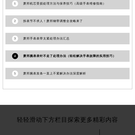
1
萧邦机芯受损处理方法与保养技巧（高级手表维修指南）
甘肃省临夏市城南街道团结路萧邦售后服务中心（需提前预约）
甘肃省陇南市武都区人民路萧邦售后服务中心（需提前预约）
2
拆表节不求人！萧邦钢带调整全攻略来了
甘肃省平凉市崆峒区西大街萧邦售后服务中心（需提前预约）
甘肃省庆阳市西峰区南大街萧邦售后服务中心（需提前预约）
3
萧邦手表表带太紧处理办法汇总
甘肃省天水市秦州区民主路萧邦售后服务中心（需提前预约）
甘肃省武威市凉州区迎宾路萧邦售后服务中心（需提前预约）
4
萧邦腕表表针不走了处理办法（轻松解决手表故障的实用技巧）
甘肃省张掖市甘州区民乐北路萧邦售后服务中心（需提前预约）
宁夏回族自治区固原市原州区文化街萧邦售后服务中心（需提前预约）
5
萧邦腕表发条一直上不紧解决办法深度解析
宁夏回族自治区石嘴山市大武口区贺兰山路萧邦售后服务中心（需提前预约）
宁夏回族自治区吴忠市利通区开元大道萧邦售后服务中心（需提前预约）
宁夏回族自治区银川市兴庆区新华东路97号新百中心C馆一层C1-18号商铺萧邦售后服务中心（需提前预约）
宁夏回族自治区中卫市沙坡头区鼓楼东街萧邦售后服务中心（需提前预约）
青海省果洛藏族自治州玛沁县团结路萧邦售后服务中心（需提前预约）
青海省海北藏族自治州海晏县将军路萧邦售后服务中心（需提前预约）
轻轻滑动下方栏目探索更多精彩内容
青海省海东市乐都区滨河路萧邦售后服务中心（需提前预约）
青海省海南藏族自治州共和县青海湖大街萧邦售后服务中心（需提前预约）