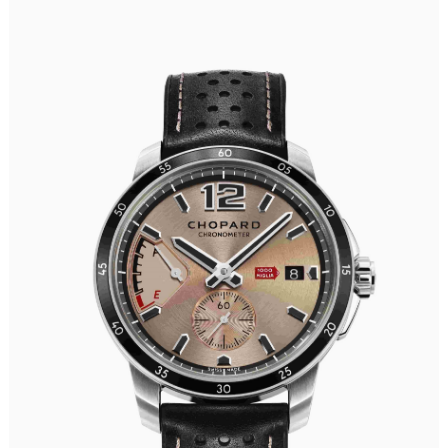
黑龙江省黑河市爱辉区中央街萧邦售后服务中心（需提前预约）
黑龙江省鸡西市鸡冠区红军路萧邦售后服务中心（需提前预约）
黑龙江省佳木斯市向阳区长安路萧邦售后服务中心（需提前预约）
黑龙江省牡丹江市东安区太平路萧邦售后服务中心（需提前预约）
黑龙江省七台河市桃山区大同街萧邦售后服务中心（需提前预约）
黑龙江省齐齐哈尔市龙沙区龙华路萧邦售后服务中心（需提前预约）
黑龙江省双鸭山市尖山区新兴大街萧邦售后服务中心（需提前预约）
黑龙江省绥化市北林区新华街与康庄路交叉口萧邦售后服务中心（需提前预约）
黑龙江省伊春市伊美区通河路萧邦售后服务中心（需提前预约）
吉林省白城市洮北区明仁南街萧邦售后服务中心（需提前预约）
吉林省白山市浑江区浑江大街萧邦售后服务中心（需提前预约）
吉林省吉林市船营区河南街萧邦售后服务中心（需提前预约）
吉林省辽源市龙山区人民大街萧邦售后服务中心（需提前预约）
吉林省梅河口市新华街道梅河大街萧邦售后服务中心（需提前预约）
吉林省四平市铁东区紫气大路与南九经街交汇处萧邦售后服务中心（需提前预约）
吉林省松原市宁江区五环大街萧邦售后服务中心（需提前预约）