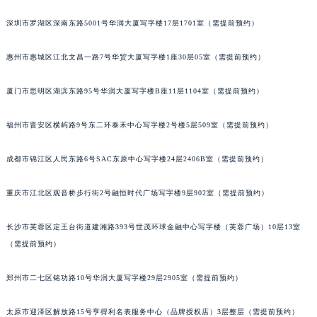
黑龙江省佳木斯市向阳区长安路萧邦售后服务中心（需提前预约）
深圳市罗湖区深南东路5001号华润大厦写字楼17层1701室（需提前预约）
黑龙江省牡丹江市东安区太平路萧邦售后服务中心（需提前预约）
黑龙江省七台河市桃山区大同街萧邦售后服务中心（需提前预约）
惠州市惠城区江北文昌一路7号华贸大厦写字楼1座30层05室（需提前预约）
黑龙江省齐齐哈尔市龙沙区龙华路萧邦售后服务中心（需提前预约）
厦门市思明区湖滨东路95号华润大厦写字楼B座11层1104室（需提前预约）
黑龙江省双鸭山市尖山区新兴大街萧邦售后服务中心（需提前预约）
黑龙江省绥化市北林区新华街与康庄路交叉口萧邦售后服务中心（需提前预约）
福州市晋安区横屿路9号东二环泰禾中心写字楼2号楼5层509室（需提前预约）
黑龙江省伊春市伊美区通河路萧邦售后服务中心（需提前预约）
吉林省白城市洮北区明仁南街萧邦售后服务中心（需提前预约）
成都市锦江区人民东路6号SAC东原中心写字楼24层2406B室（需提前预约）
吉林省白山市浑江区浑江大街萧邦售后服务中心（需提前预约）
吉林省吉林市船营区河南街萧邦售后服务中心（需提前预约）
重庆市江北区观音桥步行街2号融恒时代广场写字楼9层902室（需提前预约）
吉林省辽源市龙山区人民大街萧邦售后服务中心（需提前预约）
长沙市芙蓉区定王台街道建湘路393号世茂环球金融中心写字楼（芙蓉广场）10层13室
吉林省梅河口市新华街道梅河大街萧邦售后服务中心（需提前预约）
（需提前预约）
吉林省四平市铁东区紫气大路与南九经街交汇处萧邦售后服务中心（需提前预约）
吉林省松原市宁江区五环大街萧邦售后服务中心（需提前预约）
郑州市二七区铭功路10号华润大厦写字楼29层2905室（需提前预约）
吉林省通化市东昌区环通乡江南大街萧邦售后服务中心（需提前预约）
吉林省延边市延吉市解放路萧邦售后服务中心（需提前预约）
太原市迎泽区解放路15号亨得利名表服务中心（品牌授权店）3层整层（需提前预约）