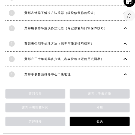

湖南省湘潭市雨湖区莲城大道萧邦售后服务中心（需提前预约）
5
萧邦表针掉了解决方法推荐（轻松修复你的爱表）

湖南省益阳市赫山区桃花仑路萧邦售后服务中心（需提前预约）
湖南省永州市冷水滩区永州大道与中兴路交叉口萧邦售后服务中心（需提前预约）
6
萧邦腕表摔坏解决办法汇总（专业修复与日常保养技巧）
湖南省岳阳市岳阳楼区东茅岭路萧邦售后服务中心（需提前预约）
湖南省张家界市永定区解放路萧邦售后服务中心（需提前预约）
7
萧邦表壳割手处理方法（保养与修复技巧指南）
湖南省长沙市芙蓉区建湘路393号世茂环球金融中心写字楼10层1013室萧邦售后服务中心（需提前预约）
湖南省株洲市芦淞区建设南路萧邦售后服务中心（需提前预约）
8
萧邦在三十年前卖多少钱（名表价格变迁的历史洞察）
甘肃省白银市白银区北京路萧邦售后服务中心（需提前预约）
甘肃省定西市安定区解放路萧邦售后服务中心（需提前预约）
9
萧邦手表售后维修中心门店地址
甘肃省敦煌市沙州镇阳关中路萧邦售后服务中心（需提前预约）
甘肃省合作市人民街萧邦售后服务中心（需提前预约）
萧邦售后
萧邦，手表维修
甘肃省嘉峪关市雄关区新华中路萧邦售后服务中心（需提前预约）
甘肃省金昌市金川区北京路萧邦售后服务中心（需提前预约）
萧邦手表调整时间
沧州
甘肃省酒泉市肃州区西大街萧邦售后服务中心（需提前预约）
萧邦维修
包头
甘肃省临夏市城南街道团结路萧邦售后服务中心（需提前预约）
甘肃省陇南市武都区人民路萧邦售后服务中心（需提前预约）