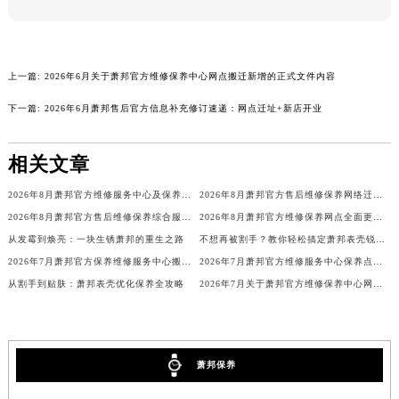
广西壮族自治区玉林市玉州区金玉路萧邦售后服务中心（需提前预约）
海南省儋州市儋州市那大镇兰洋北路萧邦售后服务中心（需提前预约）
海南省东方市八所镇解放西路萧邦售后服务中心（需提前预约）
上一篇:
2026年6月关于萧邦官方维修保养中心网点搬迁新增的正式文件内容
海南省琼海市嘉积镇东风路萧邦售后服务中心（需提前预约）
下一篇:
2026年6月萧邦售后官方信息补充修订速递：网点迁址+新店开业
海南省三沙市西沙区西沙群岛永兴岛北京路萧邦售后服务中心（需提前预约）
海南省三亚市吉阳区迎宾路萧邦售后服务中心（需提前预约）
相关文章
海南省万宁市万城镇解放路萧邦售后服务中心（需提前预约）
海南省文昌市文城镇教育东路萧邦售后服务中心（需提前预约）
2026年8月萧邦官方维修服务中心及保养站最新调整补充确认
2026年8月萧邦官方售后维修保养网络迁址及新设点即时快报最终发布完成
海南省五指山市通什镇三月三大道萧邦售后服务中心（需提前预约）
2026年8月萧邦官方售后维修保养综合服务网络补充最终发布文件定稿
2026年8月萧邦官方维修保养网点全面更新补充说明（搬迁新增店铺）最终公示
从发霉到焕亮：一块生锈萧邦的重生之路
不想再被割手？教你轻松搞定萧邦表壳锐边问题
香港特别行政区尖沙咀区油尖旺区广东道萧邦售后服务中心（需提前预约）
2026年7月萧邦官方保养维修服务中心搬迁与增设网点补充通知文本
2026年7月萧邦官方维修服务中心保养点搬迁及新设补充详情
香港特别行政区金钟区中西区金钟道萧邦售后服务中心（需提前预约）
从割手到贴肤：萧邦表壳优化保养全攻略
2026年7月关于萧邦官方维修保养中心网点搬迁新增的正式通知
香港特别行政区九龙区油尖旺区弥敦道萧邦售后服务中心（需提前预约）
香港特别行政区铜锣湾区湾仔区轩尼诗道萧邦售后服务中心（需提前预约）
河南省安阳市文峰区解放大道萧邦售后服务中心（需提前预约）
萧邦保养
河南省鹤壁市淇滨区九州路萧邦售后服务中心（需提前预约）
河南省济源市沁园街道济水大道萧邦售后服务中心（需提前预约）