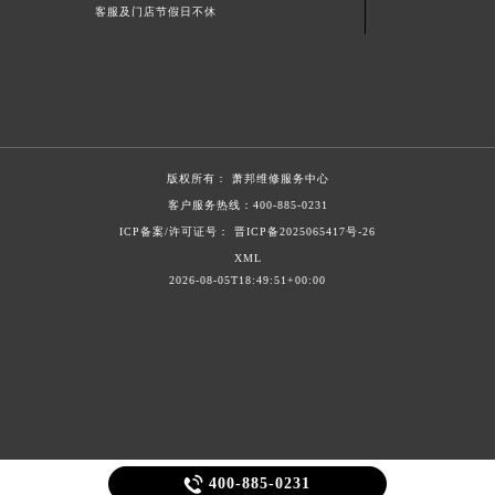
客服及门店节假日不休
新疆维吾尔自治区白杨市军垦路萧邦售后服务中心（需提前预约）
新疆维吾尔自治区北屯市团结路萧邦售后服务中心（需提前预约）
新疆维吾尔自治区博乐市博乐市北京路萧邦售后服务中心（需提前预约）
新疆维吾尔自治区昌吉市延安北路萧邦售后服务中心（需提前预约）
新疆维吾尔自治区阜康市博峰路萧邦售后服务中心（需提前预约）
新疆维吾尔自治区哈密市伊州区建国北路萧邦售后服务中心（需提前预约）
版权所有：
萧邦维修服务中心
客户服务热线：
400-885-0231
新疆维吾尔自治区和田市和田市北京西路萧邦售后服务中心（需提前预约）
ICP备案/许可证号： 晋ICP备2025065417号-26
新疆维吾尔自治区胡杨河市胡杨河市胡杨路萧邦售后服务中心（需提前预约）
XML
新疆维吾尔自治区霍尔果斯市亚欧北路萧邦售后服务中心（需提前预约）
2026-08-05T18:49:51+00:00
新疆维吾尔自治区喀什市解放北路萧邦售后服务中心（需提前预约）
新疆维吾尔自治区可克达拉市幸福路萧邦售后服务中心（需提前预约）
新疆维吾尔自治区克拉玛依市克拉玛依区友谊路萧邦售后服务中心（需提前预约）
新疆维吾尔自治区库车市库车市文化东路萧邦售后服务中心（需提前预约）
新疆维吾尔自治区库尔勒市库尔勒市人民东路萧邦售后服务中心（需提前预约）
新疆维吾尔自治区奎屯市团结西街萧邦售后服务中心（需提前预约）

400-885-0231
新疆维吾尔自治区昆玉市昆泉街萧邦售后服务中心（需提前预约）