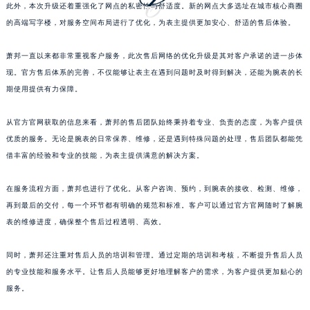
此外，本次升级还着重强化了网点的私密性与舒适度。新的网点大多选址在城市核心商圈
江西省宜春市袁州区中山中路萧邦售后服务中心（需提前预约）
的高端写字楼，对服务空间布局进行了优化，为表主提供更加安心、舒适的售后体验。
江西省鹰潭市月湖区胜利东路萧邦售后服务中心（需提前预约）
山东省德州市德城区东风中路萧邦售后服务中心（需提前预约）
萧邦一直以来都非常重视客户服务，此次售后网络的优化升级是其对客户承诺的进一步体
山东省东营市东营区济南路萧邦售后服务中心（需提前预约）
现。官方售后体系的完善，不仅能够让表主在遇到问题时及时得到解决，还能为腕表的长
期使用提供有力保障。
山东省济南市历下区经十路11111号华润中心写字楼（万象城）15层1508室萧邦售后服务中心（需提前预约）
山东省济宁市任城区太白楼路萧邦售后服务中心（需提前预约）
从官方官网获取的信息来看，萧邦的售后团队始终秉持着专业、负责的态度，为客户提供
山东省莱芜市文化南路8号银座商城名表维修一楼名表维修萧邦售后服务中心（需提前预约）
优质的服务。无论是腕表的日常保养、维修，还是遇到特殊问题的处理，售后团队都能凭
山东省临沂市兰山区解放路萧邦售后服务中心（需提前预约）
借丰富的经验和专业的技能，为表主提供满意的解决方案。
山东省日照市东港区烟台路萧邦售后服务中心（需提前预约）
山东省泰安市泰山区财源街道泰山大街萧邦售后服务中心（需提前预约）
在服务流程方面，萧邦也进行了优化。从客户咨询、预约，到腕表的接收、检测、维修，
再到最后的交付，每一个环节都有明确的规范和标准。客户可以通过官方官网随时了解腕
山东省威海市环翠区新威海路89号振华商厦一楼名表维修萧邦售后服务中心（需提前预约）
表的维修进度，确保整个售后过程透明、高效。
山东省潍坊市奎文区东风东街萧邦售后服务中心（需提前预约）
山东省枣庄市滕州市北辛路与善国路交叉口萧邦售后服务中心（需提前预约）
同时，萧邦还注重对售后人员的培训和管理。通过定期的培训和考核，不断提升售后人员
山东省淄博市张店区金晶大道萧邦售后服务中心（需提前预约）
的专业技能和服务水平。让售后人员能够更好地理解客户的需求，为客户提供更加贴心的
上海市黄浦区南京东路299号宏伊国际广场写字楼8层806室萧邦售后服务中心（需提前预约）
服务。
上海市徐汇区虹桥路3号港汇中心2座37层3705室萧邦售后服务中心（需提前预约）