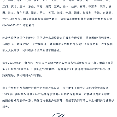
东、锦州、辽阳、辽源、衢州、安庆、龙岩、宁德、鹰潭、泰安、商丘、驻马店、咸宁、
江苏省南京市秦淮区中山南路1号南京中心22层22-C1-C3室萧邦售后服务中心（需提前预约）
江门、茂名、玉林、乐山、南充、雅安、宝鸡、柳州、拉萨、丽江、张家界、襄阳、株
江苏省宿迁市宿城区西湖路萧邦售后服务中心（需提前预约）
洲、遵义、鄂尔多斯、阳泉、昆山、黄石、湘潭、十堰、漳州、攀枝花、香港、台北等，
共计360+网点，均有萧邦官方售后服务网点，详细信息需拨打萧邦全国官方售后服务热
江苏省泰州市海陵区永定东路399号置地商务中心东塔（华润万象城）17层1706室萧邦售后服务中心（需提前预约）
线400-885-0231进行咨询。
江苏省徐州市鼓楼区淮海东路29号苏宁广场IFC国际金融中心35层3508室萧邦售后服务中心（需提前预约）
江苏省盐城市盐都区世纪大道5号盐城金融城写字楼1号楼16层1604室萧邦售后服务中心（需提前预约）
此次售后网络优化是萧邦中国区近年来规模最大的服务升级项目，重点围绕“直营提效、
江苏省扬州市邗江区国展路29号星耀天地写字楼1号楼18层1803室萧邦售后服务中心（需提前预约）
店面扩充、区域平衡”三个方向展开。对全国原有的售后网点进行了装修更新、设备换代
江苏省镇江市京口区中山东路萧邦售后服务中心（需提前预约）
以及人员培训，同时在多个城市新增了服务点。
江西省抚州市临川区赣东大道萧邦售后服务中心（需提前预约）
截至2026年6月，萧邦已在全国多个省级行政区设立官方售后维修服务中心，形成了覆盖
江西省赣州市章贡区文清路萧邦售后服务中心（需提前预约）
多个区域的“直营中心 + 服务点”双轨网络，有效解决了以往部分地区存在的“售后不便、
江西省吉安市吉州区井冈山大道萧邦售后服务中心（需提前预约）
距离较远、预约时间长”等问题。
江西省景德镇市珠山区珠山中路萧邦售后服务中心（需提前预约）
江西省九江市浔阳区浔阳路萧邦售后服务中心（需提前预约）
所有升级后的网点均经过瑞士总部的严格认证，统一配备了瑞士进口的精密检测仪器、
江西省南昌市红谷滩新区红谷中大道998号绿地双子塔（中央广场）A1座办公楼14层1407室萧邦售后服务中心（需提前预约）
100%原厂供应的配件以及经过品牌专项培训认证的资深制表师。严格遵循萧邦全球统一
江西省萍乡市安源区萍安北大道与康庄路交叉口萧邦售后服务中心（需提前预约）
的服务标准与质保体系，确保无论表主身在何处，都能享受到与瑞士本土相同的专业养护
服务。
江西省上饶市信州区滨江西路萧邦售后服务中心（需提前预约）
江西省新余市渝水区北湖西路萧邦售后服务中心（需提前预约）