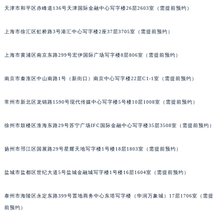
天津市和平区赤峰道136号天津国际金融中心写字楼26层2603室（需提前预约）
沈阳市沈河区中街路137号亨得利名表服务中心（品牌授权店）1层整层（需提前预约）
沈阳市沈河区中街路83号亨得利名表服务中心（品牌授权店）1层整层（需提前预约）
上海市徐汇区虹桥路3号港汇中心写字楼2座37层3705室（需提前预约）
乌鲁木齐市天山区红山路26号时代广场（CCMALL）C座17层17-B（需提前预约）
温州市鹿城区锦绣路1067号置信广场10层1015室（需提前预约）
上海市黄浦区南京东路299号宏伊国际广场写字楼8层806室（需提前预约）
哈尔滨市道里区友谊西路600号富力中心T2座写字楼29层03室（需提前预约）
大连市中山区人民路15号国际金融大厦7层G室（需提前预约）
南京市秦淮区中山南路1号（新街口）南京中心写字楼22层C1-1室（需提前预约）
佛山市禅城区季华五路57号万科金融中心C座12层1205室（需提前预约）
常州市新北区龙锦路1590号现代传媒中心写字楼5号楼10层1008室（需提前预约）
东莞市东城街道鸿福东路1号民盈国贸中心T1写字楼9层907室（需提前预约）
无锡市梁溪区人民中路139号恒隆广场写字楼1座11层1104室（需提前预约）
徐州市鼓楼区淮海东路29号苏宁广场IFC国际金融中心写字楼35层3508室（需提前预约）
南通市崇川区工农路57号圆融广场写字楼16层1603室（需提前预约）
苏州市苏州工业园区星港街199号苏州中心办公楼C座22层08室（需提前预约）
扬州市邗江区国展路29号星耀天地写字楼1号楼18层1803室（需提前预约）
武汉市江汉区解放大道686号世界贸易大厦38层09室（需提前预约）
盐城市盐都区世纪大道5号盐城金融城写字楼1号楼16层1604室（需提前预约）
南宁市青秀区金湖路59号地王大厦12楼1224室（需提前预约）
合肥市蜀山区潜山路111号万象城华润大厦B座12楼03室（需提前预约）
泰州市海陵区永定东路399号置地商务中心东塔写字楼（华润万象城）17层1706室（需提
泉州市丰泽区宝洲路729号浦西万达中心写字楼A座7楼709室（需提前预约）
前预约）
青岛市南区山东路6号华润大厦B座22层04室（需提前预约）