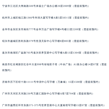
烟台市芝罘区胜利路139号万达金融中心A座907室（需提前预约）
宁波市江北区大闸南路500号来福士广场办公楼20层2009室（需提前预约）
长春市朝阳区西安大路727号中银大厦A座(旺进大厦)18层09室（需提前预约）
杭州市上城区钱江路1366号华润大厦写字楼A座5层503-5室（需提前预约）
贵阳市南明区都司高架桥路33号亨特国际金融中心14楼14D（需提前预约）
昆明市盘龙区北京路928号同德昆明广场写字楼10层06室（需提前预约）
金华市金东区东市南街777号金华万达广场写字楼4号楼22层2209室（需提前预约）
石家庄市长安区中山东路39号勒泰中心写字楼B座13层07室（需提前预约）
西安市碑林区南关正街88号华侨城长安国际中心E座6楼10室（需提前预约）
绍兴市越城区胜利东路379号世茂天际中心写字楼8层805室（需提前预约）
海口市龙华区金贸东路5号海口华润大厦B座17层1707室（需提前预约）
唐山市路南区新华东道100号万达广场写字楼A座10层1002室（需提前预约）
嘉兴市南湖区广益路705号嘉兴世界贸易中心写字楼A座13层1304室（需提前预约）
台州市椒江区东海大道1800号腾达中心东1幢20楼2002室（需提前预约）
南昌市红谷滩新区红谷中大道998号绿地双子塔（中央广场）A1座办公楼14层07室（需提
内蒙古自治区呼和浩特市玉泉区大学西街70号华润万象城写字楼（鄂尔多斯大厦）23层2326室（需提前预约）
前预约）
甘肃省兰州市七里河区西津西路16号兰州中心写字楼21层2102室（需提前预约）
重庆市解放碑渝中区民权路28号英利国际金融中心写字楼20层01室（需提前预约）
济南市历下区经十路11111号华润中心写字楼（万象城）15层1508室（需提前预约）
黑龙江省大庆市萨尔图区会战大街萧邦售后服务中心（需提前预约）
黑龙江省鹤岗市向阳区红军路萧邦售后服务中心（需提前预约）
广州市天河区天河路230号万菱汇国际中心写字楼A塔7层704室（需提前预约）
黑龙江省黑河市爱辉区中央街萧邦售后服务中心（需提前预约）
广州市越秀区环市东路371-375号世界贸易中心大厦南塔写字楼15层07室（需提前预约）
黑龙江省鸡西市鸡冠区红军路萧邦售后服务中心（需提前预约）