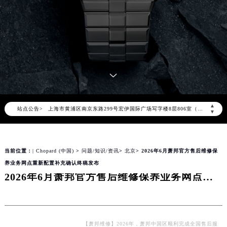
2026年8月萧邦全国官方售后客户服务热线：400-885-0231
萧邦官方全国统一服务热线400-885-0231，服务覆盖中国大陆、香港、澳门、台湾全部区域（非大陆需加拨“+86”）
2026年8月萧邦售后服务中心最新网点地址：
北京市朝阳区建国门外大街甲6号华熙国际中心写字楼D座11层1102室（北京总部）（需提前预约）
北京市东城区东长安街1号东方广场写字楼W3座6层602室（需提前预约）
天津市和平区赤峰道136号天津国际金融中心写字楼26层2603室（需提前预约）
上海市徐汇区虹桥路3号港汇中心写字楼2座37层3705室（需提前预约）
▲
站点公告>
上海市黄浦区南京东路299号宏伊国际广场写字楼8层806室（需提前预约）
▼
南京市秦淮区中山南路1号（新街口）南京中心写字楼22层C1-1室（需提前预约）
常州市新北区龙锦路1590号现代传媒中心写字楼5号楼10层1008室（需提前预约）
当前位置：
| Chopard (中国)
>
问题/知识/资讯
>
北京
> 2026年6月萧邦官方售后维修保
徐州市鼓楼区淮海东路29号苏宁广场IFC国际金融中心写字楼35层3508室（需提前预约）
养业务网点重新配置补充确认终稿发布
扬州市邗江区国展路29号星耀天地写字楼1号楼18层1803室（需提前预约）
2026年6月萧邦官方售后维修保养业务网点重新配置补充确认终稿发布
盐城市盐都区世纪大道5号盐城金融城写字楼1号楼16层1604室（需提前预约）
泰州市海陵区永定东路399号置地商务中心东塔写字楼（华润万象城）17层1706室（需提前预约）
宁波市江北区大闸南路500号来福士广场办公楼20层2009室（需提前预约）
杭州市上城区钱江路1366号华润大厦写字楼A座5层503-5室（需提前预约）
【萧邦维修】2026年，萧邦中国区顺利完成全国售后服