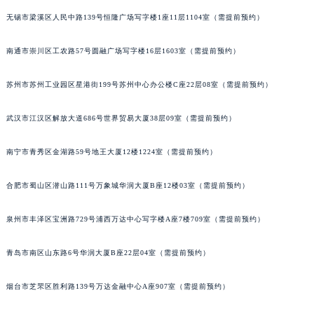
河北省保定市竞秀区朝阳北大街北国先天下萧邦售后服务中心（需提前预约）
无锡市梁溪区人民中路139号恒隆广场写字楼1座11层1104室（需提前预约）
内蒙古自治区阿拉善盟市左旗土尔扈特大街萧邦售后服务中心（需提前预约）
南通市崇川区工农路57号圆融广场写字楼16层1603室（需提前预约）
内蒙古自治区巴彦淖尔市临河区新华街萧邦售后服务中心（需提前预约）
内蒙古自治区包头市青山区幸福路甲3号王府井百货名表维修萧邦售后服务中心（需提前预约）
苏州市苏州工业园区星港街199号苏州中心办公楼C座22层08室（需提前预约）
内蒙古自治区赤峰市红山区哈达街萧邦售后服务中心（需提前预约）
内蒙古自治区鄂尔多斯市东胜区伊金霍洛街萧邦售后服务中心（需提前预约）
武汉市江汉区解放大道686号世界贸易大厦38层09室（需提前预约）
内蒙古自治区呼伦贝尔市海拉尔区中央街萧邦售后服务中心（需提前预约）
内蒙古自治区通辽市科尔沁区明仁大街萧邦售后服务中心（需提前预约）
南宁市青秀区金湖路59号地王大厦12楼1224室（需提前预约）
内蒙古自治区乌海市海勃湾区人民南路萧邦售后服务中心（需提前预约）
合肥市蜀山区潜山路111号万象城华润大厦B座12楼03室（需提前预约）
内蒙古自治区乌兰察布市集宁区恩和大街萧邦售后服务中心（需提前预约）
内蒙古自治区锡林郭勒盟市锡林浩特市光明街与额尔敦路交叉口萧邦售后服务中心（需提前预约）
泉州市丰泽区宝洲路729号浦西万达中心写字楼A座7楼709室（需提前预约）
内蒙古自治区兴安盟市乌兰浩特市兴安大街萧邦售后服务中心（需提前预约）
山西省大同市平城区迎宾街萧邦售后服务中心（需提前预约）
青岛市南区山东路6号华润大厦B座22层04室（需提前预约）
山西省晋城市城区黄华街萧邦售后服务中心（需提前预约）
烟台市芝罘区胜利路139号万达金融中心A座907室（需提前预约）
山西省晋中市榆次区顺城街萧邦售后服务中心（需提前预约）
山西省临汾市尧都区解放路萧邦售后服务中心（需提前预约）