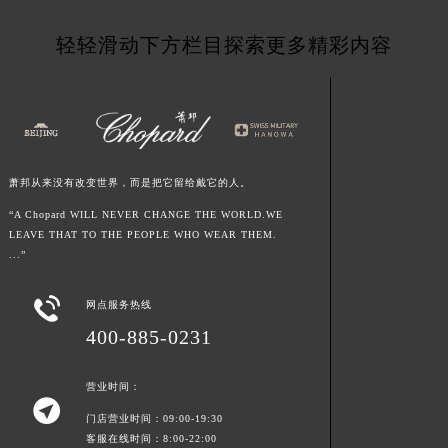
青海省西宁市城西区海湖新区西关大道萧邦售后服务中心（需提前预约）
轻轻滑动下方栏目探索更多精彩内容
青海省玉树藏族自治州结古镇胜利路萧邦售后服务中心（需提前预约）
陕西省安康市汉滨区金州路萧邦售后服务中心（需提前预约）
陕西省宝鸡市渭滨区经二路萧邦售后服务中心（需提前预约）
陕西省汉中市汉台区北大街萧邦售后服务中心（需提前预约）
陕西省商洛市商州区州城街萧邦售后服务中心（需提前预约）
萧邦从来没有改变世界，而是把它留给戴它的人。
陕西省铜川市王益区红旗街萧邦售后服务中心（需提前预约）
“A Chopard WILL NEVER CHANGE THE WORLD.WE
陕西省渭南市临渭区东风大街萧邦售后服务中心（需提前预约）
LEAVE THAT TO THE PEOPLE WHO WEAR THEM.
陕西省咸阳市秦都区沣西新城统一西路与白马河路交汇处萧邦售后服务中心（需提前预约）
...”
陕西省延安市宝塔区中心街萧邦售后服务中心（需提前预约）
陕西省榆林市榆阳区长兴路萧邦售后服务中心（需提前预约）

网点服务热线
新疆维吾尔自治区阿克苏市东大街萧邦售后服务中心（需提前预约）
400-885-0231
新疆维吾尔自治区阿拉尔市胜利大道萧邦售后服务中心（需提前预约）
新疆维吾尔自治区阿拉山口市友好路萧邦售后服务中心（需提前预约）
营业时间：

新疆维吾尔自治区阿勒泰市解放路萧邦售后服务中心（需提前预约）
门店营业时间：09:00-19:30
客服在线时间：8:00-22:00
新疆维吾尔自治区阿图什市光明路萧邦售后服务中心（需提前预约）