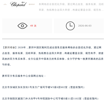
务网络的全面优化升级。通过网点改造、服务拓展、流程
金华市金东区东市南街777号金华万达广场写字楼4号楼22层2209室（需提前预约）
革新、热线整合这四大举措，构建起覆盖全国、规范有
绍兴市越城区胜利东路379号世茂天际中心写字楼8层805室（需提前预约）
序、便捷高效的官方售后体系，全方位提升中国表主的售
嘉兴市南湖区广益路705号嘉兴世界贸易中心写字楼A座13层1304室（需提前预约）
后…

南昌市红谷滩新区红谷中大道998号绿地双子塔（中央广场）A1座办公楼14层07室（需提前预约）
49 次
2026-06-03
济南市历下区经十路11111号华润中心写字楼（万象城）15层1508室（需提前预约）
广州市天河区天河路230号万菱汇国际中心写字楼A塔7层704室（需提前预约）
广州市越秀区环市东路371-375号世界贸易中心大厦南塔写字楼15层07室（需提前预约）
【
萧邦维修
】2026年，萧邦中国区顺利完成全国售后服务网络的全面优化升级。通过网
深圳市罗湖区深南东路5001号华润大厦写字楼17层1701室（需提前预约）
点改造、服务拓展、流程革新、热线整合这四大举措，构建起覆盖全国、规范有序、便捷
惠州市惠城区江北文昌一路7号华贸大厦写字楼1座30层05室（需提前预约）
高效的官方售后体系，全方位提升中国表主的售后体验，全力守护每一枚萧邦腕表的品质
厦门市思明区湖滨东路95号华润大厦写字楼B座11层1104室（需提前预约）
与价值。
福州市鼓楼区五四路128-1号恒力城写字楼15层03室（需提前预约）
萧邦官方售后服务中心全国网点地址：
成都市锦江区人民东路6号SAC东原中心写字楼24层2406B室（需提前预约）
重庆市江北区观音桥步行街2号融恒时代广场写字楼9层902室（需提前预约）
北京市东城区东长安街1号东方广场写字楼W3座6层602室（需提前预约）
长沙市芙蓉区定王台街道建湘路393号世茂环球金融中心写字楼（芙蓉广场）10层13室（需提前预约）
郑州市二七区铭功路10号华润大厦写字楼29层2905室（需提前预约）
北京市朝阳区建国门外大街甲6号华熙国际中心写字楼D座11层1102室（需提前预约）
太原市迎泽区解放路15号亨得利名表服务中心（品牌授权店）3层整层（需提前预约）