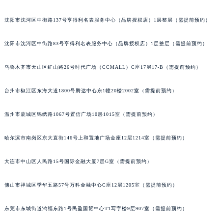
辽宁省鞍山市铁东区站前街萧邦售后服务中心（需提前预约）
沈阳市沈河区中街路137号亨得利名表服务中心（品牌授权店）1层整层（需提前预约）
辽宁省本溪市平山区胜利路萧邦售后服务中心（需提前预约）
辽宁省朝阳市双塔区新华路萧邦售后服务中心（需提前预约）
沈阳市沈河区中街路83号亨得利名表服务中心（品牌授权店）1层整层（需提前预约）
辽宁省丹东市振兴区七经街萧邦售后服务中心（需提前预约）
辽宁省抚顺市新抚区东一路萧邦售后服务中心（需提前预约）
乌鲁木齐市天山区红山路26号时代广场（CCMALL）C座17层17-B（需提前预约）
辽宁省阜新市海州区解放大街萧邦售后服务中心（需提前预约）
台州市椒江区东海大道1800号腾达中心东1幢20楼2002室（需提前预约）
辽宁省葫芦岛市连山区中央路萧邦售后服务中心（需提前预约）
辽宁省锦州市古塔区中央大街萧邦售后服务中心（需提前预约）
温州市鹿城区锦绣路1067号置信广场10层1015室（需提前预约）
辽宁省辽阳市白塔区新运大街萧邦售后服务中心（需提前预约）
辽宁省盘锦市兴隆台区石油大街萧邦售后服务中心（需提前预约）
哈尔滨市南岗区东大直街146号上和置地广场金座12层1214室（需提前预约）
辽宁省铁岭市银州区南马路萧邦售后服务中心（需提前预约）
辽宁省营口市站前区市府路与渤海大街交叉口萧邦售后服务中心（需提前预约）
大连市中山区人民路15号国际金融大厦7层G室（需提前预约）
辽宁省沈阳市沈河区中街路137号亨得利名表维修授权店1楼萧邦售后服务中心（需提前预约）
佛山市禅城区季华五路57号万科金融中心C座12层1205室（需提前预约）
辽宁省沈阳市沈河区中街路83号亨得利名表维修授权店1楼萧邦售后服务中心（需提前预约）
北京市朝阳区建国门外大街甲6号华熙国际中心D座11层1102室萧邦售后服务中心（北京总部）（需提前预约）
东莞市东城街道鸿福东路1号民盈国贸中心T1写字楼9层907室（需提前预约）
北京市东城区东长安街1号王府井东方广场W3座6层602室萧邦售后服务中心（需提前预约）