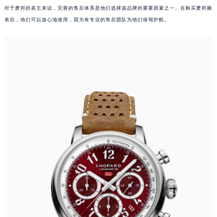
对于萧邦的表主来说，完善的售后体系是他们选择该品牌的重要因素之一。在购买萧邦腕
浙江省杭州市上城区钱江路1366号华润大厦A座5层503-5室萧邦售后服务中心（需提前预约）
表后，他们可以放心地使用，因为有专业的售后团队为他们保驾护航。
浙江省湖州市吴兴区劳动路萧邦售后服务中心（需提前预约）
浙江省嘉兴市南湖区广益路705号嘉兴世界贸易中心A座13层1304室萧邦售后服务中心（需提前预约）
浙江省金华市金东区东市南街777号金华万达广场4号楼22楼2209室萧邦售后服务中心（需提前预约）
浙江省丽水市莲都区解放街萧邦售后服务中心（需提前预约）
浙江省宁波市江北区大闸南路500号来福士广场办公楼20层2009室萧邦售后服务中心（需提前预约）
浙江省衢州市柯城区上街萧邦售后服务中心（需提前预约）
浙江省绍兴市越城区胜利东路379号世茂天际中心写字楼8层805室萧邦售后服务中心（需提前预约）
浙江省舟山市定海区解放东路萧邦售后服务中心（需提前预约）
澳门特别行政区大堂区议事亭前地（新马路）萧邦售后服务中心（需提前预约）
澳门特别行政区风顺堂区南湾大马路萧邦售后服务中心（需提前预约）
澳门特别行政区花地玛堂区关闸广场萧邦售后服务中心（需提前预约）
澳门特别行政区花王堂区大三巴商圈萧邦售后服务中心（需提前预约）
澳门特别行政区嘉模堂区官也街萧邦售后服务中心（需提前预约）
澳门省路氹城市金光大道萧邦售后服务中心（需提前预约）
澳门特别行政区望德堂区塔石广场萧邦售后服务中心（需提前预约）