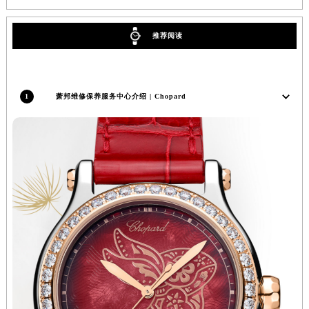
河南省焦作市解放区解放路萧邦售后服务中心（需提前预约）
河南省开封市鼓楼区中山路萧邦售后服务中心（需提前预约）
推荐阅读
河南省洛阳市西工区中州中路与解放路交叉口萧邦售后服务中心（需提前预约）
河南省漯河市源汇区交通路萧邦售后服务中心（需提前预约）
河南省南阳市宛城区范蠡东路与南都路交叉口萧邦售后服务中心（需提前预约）
1
萧邦维修保养服务中心介绍 | Chopard
河南省平顶山市卫东区建设路萧邦售后服务中心（需提前预约）
河南省濮阳市大华龙区开州路绿城路交叉口萧邦售后服务中心（需提前预约）
河南省三门峡市湖滨区和平路萧邦售后服务中心（需提前预约）
河南省商丘市梁园区神火大道萧邦售后服务中心（需提前预约）
河南省新乡市红旗区人民路萧邦售后服务中心（需提前预约）
河南省信阳市浉河区东方红大道萧邦售后服务中心（需提前预约）
河南省许昌市魏都区建安大道与八龙路交叉口萧邦售后服务中心（需提前预约）
河南省郑州市二七区民主路10号华润大厦29层2905室萧邦售后服务中心（需提前预约）
河南省周口市川汇区七一路萧邦售后服务中心（需提前预约）
河南省驻马店市驿城区乐山大道与置地大道交叉口萧邦售后服务中心（需提前预约）
湖北省鄂州市鄂城区文星大道萧邦售后服务中心（需提前预约）