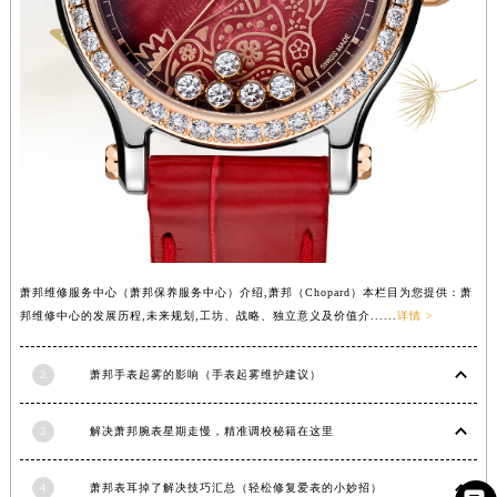
湖北省黄冈市黄州区赤壁大道萧邦售后服务中心（需提前预约）
湖北省黄石市黄石港区武汉路萧邦售后服务中心（需提前预约）
湖北省荆门市东宝中天街步行街萧邦售后服务中心（需提前预约）
湖北省荆州市荆州区荆中路萧邦售后服务中心（需提前预约）
湖北省十堰市茅箭区人民北路萧邦售后服务中心（需提前预约）
湖北省随州市曾都区青年路萧邦售后服务中心（需提前预约）
湖北省咸宁市咸安区长安大道萧邦售后服务中心（需提前预约）
湖北省襄阳市樊城区长虹路与人民路交叉口萧邦售后服务中心（需提前预约）
湖北省孝感市孝南区复兴大道萧邦售后服务中心（需提前预约）
萧邦维修服务中心（萧邦保养服务中心）介绍,萧邦（Chopard）本栏目为您提供：萧
湖北省宜昌市西陵区夷陵大道与港窑路萧邦售后服务中心（需提前预约）
邦维修中心的发展历程,未来规划,工坊、战略、独立意义及价值介......
详情 >
湖南省常德市武陵区人民路萧邦售后服务中心（需提前预约）
湖南省郴州市北湖区国庆北路萧邦售后服务中心（需提前预约）
2
萧邦手表起雾的影响（手表起雾维护建议）
湖南省衡阳市雁峰区解放路萧邦售后服务中心（需提前预约）
湖南省怀化市鹤城区迎丰中路萧邦售后服务中心（需提前预约）
3
解决萧邦腕表星期走慢，精准调校秘籍在这里
湖南省娄底市娄星区长青街萧邦售后服务中心（需提前预约）
湖南省邵阳市双清区东风路萧邦售后服务中心（需提前预约）
4
萧邦表耳掉了解决技巧汇总（轻松修复爱表的小妙招）