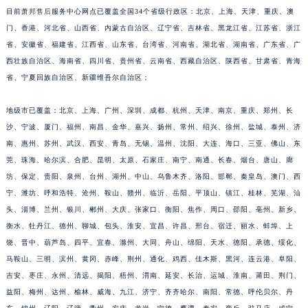
目前
萧邦售后
服务中心网点已覆盖全国34个省级行政区：北京、上海、天津、重庆、澳
安徽省黄山市屯溪区黄山西路萧邦售后服务中心（需提前预约）
门、香港、河北省、山西省、内蒙古自治区、辽宁省、吉林省、黑龙江省、江苏省、浙江
安徽省六安市金安区解放中路萧邦售后服务中心（需提前预约）
省、安徽省、福建省、江西省、山东省、台湾省、河南省、湖北省、湖南省、广东省、广
安徽省马鞍山市雨山区湖南西路萧邦售后服务中心（需提前预约）
西壮族自治区、海南省、四川省、贵州省、云南省、西藏自治区、陕西省、甘肃省、青海
安徽省宿州市埇桥区人民中路萧邦售后服务中心（需提前预约）
省、宁夏回族自治区、新疆维吾尔自治区；
安徽省铜陵市铜官区石城大道萧邦售后服务中心（需提前预约）
安徽省芜湖市镜湖区中山路步行街萧邦售后服务中心（需提前预约）
地级市已覆盖：北京、上海、广州、深圳、成都、杭州、天津、南京、重庆、郑州、长
沙、宁波、厦门、福州、南昌、金华、嘉兴、扬州、常州、绍兴、徐州、盐城、泰州、济
安徽省宣城市宣州区叠嶂西路萧邦售后服务中心（需提前预约）
南、惠州、苏州、武汉、西安、青岛、无锡、温州、沈阳、大连、海口、三亚、佛山、东
福建省龙岩市新罗区九一南路萧邦售后服务中心（需提前预约）
莞、珠海、哈尔滨、合肥、昆明、太原、石家庄、南宁、南通、长春、烟台、唐山、廊
福建省南平市建阳区人民西路萧邦售后服务中心（需提前预约）
坊、保定、贵阳、泉州、台州、湖州、中山、乌鲁木齐、洛阳、邯郸、秦皇岛、澳门、西
福建省宁德市蕉城区天湖东路萧邦售后服务中心（需提前预约）
宁、潍坊、呼和浩特、沧州、鞍山、赣州、临沂、岳阳、平顶山、镇江、桂林、芜湖、汕
福建省莆田市城厢区霞林街道荔华东大道萧邦售后服务中心（需提前预约）
头、淄博、兰州、银川、郴州、大庆、张家口、衡阳、焦作、周口、邵阳、亳州、新乡、
福建省三明市三元区东乾二路萧邦售后服务中心（需提前预约）
衡水、牡丹江、德州、聊城、包头、淮安、宜昌、许昌、邢台、宿迁、丽水、蚌埠、上
饶、晋中、葫芦岛、四平、宜春、滁州、大同、舟山、绵阳、天水、德阳、承德、绥化、
福建省漳州市龙文区步港路萧邦售后服务中心（需提前预约）
马鞍山、三明、滨州、黄冈、赤峰、荆州、通化、鸡西、佳木斯、黑河、连云港、阜阳、
江苏省常州市新北区龙锦路1590号现代传媒中心5号楼10层1008室萧邦售后服务中心（需提前预约）
吉安、枣庄、永州、清远、揭阳、梧州、渭南、延安、长治、运城、淮南、莆田、荆门、
江苏省淮安市清江浦区淮海北路萧邦售后服务中心（需提前预约）
益阳、梅州、达州、榆林、威海、九江、济宁、齐齐哈尔、南阳、常德、呼伦贝尔、丹
江苏省连云港市海州区通灌北路萧邦售后服务中心（需提前预约）