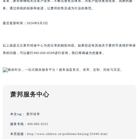
未来，萧邦将继续关注客户需求，不断完善售后体系，为客户提供更加优质、高效的服
广东省阳江市江城区东风一路萧邦售后服务中心（需提前预约）
务。通过持续的创新和改进，让萧邦的售后成为行业的典范。
广东省云浮市云城区金山路萧邦售后服务中心（需提前预约）
最后更新时间：2026年6月3日
广东省湛江市赤坎区观海北路萧邦售后服务中心（需提前预约）
广东省肇庆市端州区信安大道与砚都大道交汇处萧邦售后服务中心（需提前预约）
广西壮族自治区百色市右江区中山二路萧邦售后服务中心（需提前预约）
以上就是
北京萧邦维修中心
为您分享的精彩内容。如果您还有其他关于萧邦手表维护和保
广西壮族自治区北海市海城区北京路萧邦售后服务中心（需提前预约）
养的问题，可以拨打400-606-8509进行咨询，我们将竭诚为您服务。
广西壮族自治区崇左市江州区石景林街道友谊大道与丽川路交汇处萧邦售后服务中心（需提前预约）
广西壮族自治区防城港市港口区金花茶大道萧邦售后服务中心（需提前预约）
广西壮族自治区贵港市港北区港城街道布山大道与仙衣路交叉口萧邦售后服务中心（需提前预约）
广西壮族自治区桂林市秀峰区红岭路萧邦售后服务中心（需提前预约）
萧邦服务中心
广西壮族自治区河池市金城江区金城江街道朝阳路萧邦售后服务中心（需提前预约）
广西壮族自治区贺州市八步区城东街道灵峰南路萧邦售后服务中心（需提前预约）
广西壮族自治区来宾市兴宾区桂中大道萧邦售后服务中心（需提前预约）
本文tag：
萧邦保养
广西壮族自治区柳州市城中区中山中路萧邦售后服务中心（需提前预约）
服务专线：
400-885-0231
广西壮族自治区钦州市钦南区金海湾东大街萧邦售后服务中心（需提前预约）
本页链接：
http://www.cdzbwx.cn/problems/beijing/25446.html
广西壮族自治区梧州市万秀区龙湖镇高旺路萧邦售后服务中心（需提前预约）