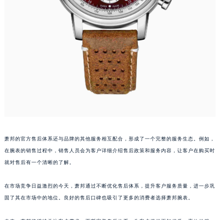
福建省福州市鼓楼区五四路128-1号恒力城写字楼15层03室萧邦售后服务中心（需提前预约）
福建省厦门市思明区湖滨东路95号万象城华润大厦B座11层1104室萧邦售后服务中心（需提前预约）
广东省潮州市潮安区新风路与潮汕路交汇处萧邦售后服务中心（需提前预约）
广东省广州市天河区天河路230号万菱汇国际中心A塔7层704室萧邦售后服务中心（需提前预约）
广东省广州市越秀区环市东路371-375号世界贸易中心大厦南塔15层1507室萧邦售后服务中心（需提前预约）
广东省河源市源城区越王大道萧邦售后服务中心（需提前预约）
广东省惠州市惠城区江北文昌一路7号华贸大厦1座30层3005室萧邦售后服务中心（需提前预约）
广东省江门市蓬江区广场西路萧邦售后服务中心（需提前预约）
广东省揭阳市榕城进贤门步行街萧邦售后服务中心（需提前预约）
广东省茂名市电白区水东街道迎宾大道萧邦售后服务中心（需提前预约）
萧邦的官方售后体系还与品牌的其他服务相互配合，形成了一个完整的服务生态。例如，
广东省梅州市梅江区金燕大道萧邦售后服务中心（需提前预约）
在腕表的销售过程中，销售人员会为客户详细介绍售后政策和服务内容，让客户在购买时
广东省清远市清城区湖西路萧邦售后服务中心（需提前预约）
就对售后有一个清晰的了解。
广东省汕头市龙湖区长平路萧邦售后服务中心（需提前预约）
在市场竞争日益激烈的今天，萧邦通过不断优化售后体系，提升客户服务质量，进一步巩
广东省汕尾市城区香洲街道园林社区翠园街萧邦售后服务中心（需提前预约）
固了其在市场中的地位。良好的售后口碑也吸引了更多的消费者选择萧邦腕表。
广东省韶关市武江区芙蓉新区与老城中心交汇处萧邦售后服务中心（需提前预约）
广东省深圳市罗湖区深南东路5001号华润大厦17层1701室萧邦售后服务中心（需提前预约）