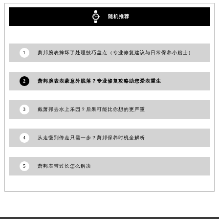
甘肃省平凉市崆峒区西大街萧邦售后服务中心（需提前预约）
随机推荐
甘肃省庆阳市西峰区南大街萧邦售后服务中心（需提前预约）
甘肃省天水市秦州区民主路萧邦售后服务中心（需提前预约）
甘肃省武威市凉州区迎宾路萧邦售后服务中心（需提前预约）
1
萧邦腕表摔坏了处理技巧盘点（专业修复建议与日常保养小贴士）
甘肃省张掖市甘州区民乐北路萧邦售后服务中心（需提前预约）
宁夏回族自治区固原市原州区文化街萧邦售后服务中心（需提前预约）
2
萧邦腕表表蒙意外脱落？专业修复攻略助您爱表重生
宁夏回族自治区石嘴山市大武口区贺兰山路萧邦售后服务中心（需提前预约）
宁夏回族自治区吴忠市利通区开元大道萧邦售后服务中心（需提前预约）
3
戴萧邦去水上乐园？后果可能比你想的更严重
宁夏回族自治区银川市兴庆区新华东路97号新百中心C馆一层C1-18号商铺萧邦售后服务中心（需提前预约）
宁夏回族自治区中卫市沙坡头区鼓楼东街萧邦售后服务中心（需提前预约）
4
从走慢到停走只需一步？萧邦保养时机全解析
青海省果洛藏族自治州玛沁县团结路萧邦售后服务中心（需提前预约）
青海省海北藏族自治州海晏县将军路萧邦售后服务中心（需提前预约）
5
萧邦表带过长怎么解决
青海省海东市乐都区滨河路萧邦售后服务中心（需提前预约）
青海省海南藏族自治州共和县青海湖大街萧邦售后服务中心（需提前预约）
青海省海西蒙古族藏族自治州德令哈市柴达木路萧邦售后服务中心（需提前预约）
青海省黄南藏族自治州同仁市德合隆路萧邦售后服务中心（需提前预约）