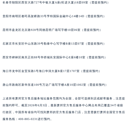
长春市朝阳区西安大路727号中银大厦A座(旺进大厦)18层09室（需提前预约）
山西省吕梁市离石区永宁中路与建设街交叉口萧邦售后服务中心（需提前预约）
山西省朔州市朔城区怡西路与鄯阳西街交汇处萧邦售后服务中心（需提前预约）
贵阳市南明区都司高架桥路33号亨特国际金融中心14楼14D（需提前预约）
山西省忻州市忻府区和平东街与七一南路交叉口萧邦售后服务中心（需提前预约）
山西省阳泉市郊区平阳东街与新城大道交叉口萧邦售后服务中心（需提前预约）
昆明市盘龙区北京路928号同德昆明广场写字楼10层06室（需提前预约）
山西省运城市盐湖区河东街萧邦售后服务中心（需提前预约）
石家庄市长安区中山东路39号勒泰中心写字楼B座13层07室（需提前预约）
山西省长治市潞州区英雄中路萧邦售后服务中心（需提前预约）
山西省太原市迎泽区迎泽街道解放路15号亨得利名表维修授权店3楼萧邦售后服务中心（需提前预约）
西安市碑林区南关正街88号华侨城长安国际中心E座6楼10室（需提前预约）
天津市和平区赤峰道136号天津国际金融中心26层2603室萧邦售后服务中心（需提前预约）
安徽省安庆市迎江区人民路萧邦售后服务中心（需提前预约）
海口市龙华区金贸东路5号海口华润大厦B座17层1707室（需提前预约）
安徽省蚌埠市蚌山区淮河路萧邦售后服务中心（需提前预约）
唐山市路南区新华东道100号万达广场写字楼A座10层1002室（需提前预约）
安徽省亳州市谯城区魏武大道萧邦售后服务中心（需提前预约）
安徽省池州市贵池区长江路萧邦售后服务中心（需提前预约）
上述所有萧邦官方售后服务地址服务范围均为全国，全部可选择到店或邮寄服务，注意提
安徽省滁州市琅琊区南谯北路萧邦售后服务中心（需提前预约）
前预约即可。截至2026年6月3日，最新萧邦官方售后服务中心网点布局已覆盖34个省级
安徽省阜阳市颍州区颍州北路萧邦售后服务中心（需提前预约）
行政区，中国所有省份均可找到萧邦的官方售后服务门店，注意需拨打萧邦全国官方售后
安徽省淮北市相山区淮海路萧邦售后服务中心（需提前预约）
服务热线：400-885-0231进行预约。
安徽省淮南市田家庵区国庆中路萧邦售后服务中心（需提前预约）