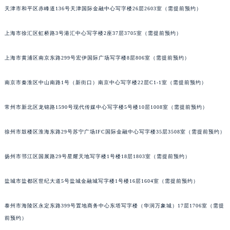
天津市和平区赤峰道136号天津国际金融中心写字楼26层2603室（需提前预约）
乌鲁木齐市天山区红山路26号时代广场（CCMALL）C座17层17-B（需提前预约）
温州市鹿城区锦绣路1067号置信广场10层1015室（需提前预约）
上海市徐汇区虹桥路3号港汇中心写字楼2座37层3705室（需提前预约）
哈尔滨市道里区友谊西路600号富力中心T2座写字楼29层03室（需提前预约）
大连市中山区人民路15号国际金融大厦7层G室（需提前预约）
上海市黄浦区南京东路299号宏伊国际广场写字楼8层806室（需提前预约）
佛山市禅城区季华五路57号万科金融中心C座12层1205室（需提前预约）
东莞市东城街道鸿福东路1号民盈国贸中心T1写字楼9层907室（需提前预约）
南京市秦淮区中山南路1号（新街口）南京中心写字楼22层C1-1室（需提前预约）
无锡市梁溪区人民中路139号恒隆广场写字楼1座11层1104室（需提前预约）
常州市新北区龙锦路1590号现代传媒中心写字楼5号楼10层1008室（需提前预约）
南通市崇川区工农路57号圆融广场写字楼16层1603室（需提前预约）
苏州市苏州工业园区星港街199号苏州中心办公楼C座22层08室（需提前预约）
徐州市鼓楼区淮海东路29号苏宁广场IFC国际金融中心写字楼35层3508室（需提前预约）
武汉市江汉区解放大道686号世界贸易大厦38层09室（需提前预约）
南宁市青秀区金湖路59号地王大厦12楼1224室（需提前预约）
扬州市邗江区国展路29号星耀天地写字楼1号楼18层1803室（需提前预约）
合肥市蜀山区潜山路111号万象城华润大厦B座12楼03室（需提前预约）
盐城市盐都区世纪大道5号盐城金融城写字楼1号楼16层1604室（需提前预约）
泉州市丰泽区宝洲路729号浦西万达中心写字楼A座7楼709室（需提前预约）
青岛市南区山东路6号华润大厦B座22层04室（需提前预约）
泰州市海陵区永定东路399号置地商务中心东塔写字楼（华润万象城）17层1706室（需提
烟台市芝罘区胜利路139号万达金融中心A座907室（需提前预约）
前预约）
长春市朝阳区西安大路727号中银大厦A座(旺进大厦)18层09室（需提前预约）