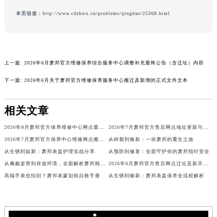
河南省洛阳市西工区中州中路与解放路交叉口萧邦售后服务中心（需提前预约）
本页链接：
http://www.cdzbwx.cn/problems/qingdao/25368.html
河南省漯河市源汇区交通路萧邦售后服务中心（需提前预约）
河南省南阳市宛城区范蠡东路与南都路交叉口萧邦售后服务中心（需提前预约）
河南省平顶山市卫东区建设路萧邦售后服务中心（需提前预约）
上一篇:
2026年6月萧邦官方维修保养综合服务中心调整补充最终公告（含迁址）内容
河南省濮阳市大华龙区开州路绿城路交叉口萧邦售后服务中心（需提前预约）
河南省三门峡市湖滨区和平路萧邦售后服务中心（需提前预约）
下一篇:
2026年6月关于萧邦官方维修保养服务中心搬迁及新增的正式文件文本
河南省商丘市梁园区神火大道萧邦售后服务中心（需提前预约）
河南省新乡市红旗区人民路萧邦售后服务中心（需提前预约）
相关文章
河南省信阳市浉河区东方红大道萧邦售后服务中心（需提前预约）
2026年8月萧邦官方保养维修中心网点最终新增及迁址补充公告
2026年7月萧邦官方售后网点地址更新与新增补充修订最终一览
河南省许昌市魏都区建安大道与八龙路交叉口萧邦售后服务中心（需提前预约）
2026年7月萧邦官方保养中心维修网点搬迁及新增补充确认终稿内容
从碎裂到焕新：一块萧邦的重生之旅
河南省郑州市二七区民主路10号华润大厦29层2905室萧邦售后服务中心（需提前预约）
从生锈到如新：萧邦表盘护理实战分享
从预防到修复：全面守护你的萧邦指针安全
河南省周口市川汇区七一路萧邦售后服务中心（需提前预约）
从佩戴姿势到存放环境，全面解析萧邦精准秘诀
2026年6月萧邦官方售后网点迁址及新开补充说明文件
河南省驻马店市驿城区乐山大道与置地大道交叉口萧邦售后服务中心（需提前预约）
高端手表也怕刮？萧邦表蒙划痕自救手册
从生锈到焕新：萧邦表盘保养全流程解析
湖北省鄂州市鄂城区文星大道萧邦售后服务中心（需提前预约）
湖北省黄冈市黄州区赤壁大道萧邦售后服务中心（需提前预约）
湖北省黄石市黄石港区武汉路萧邦售后服务中心（需提前预约）