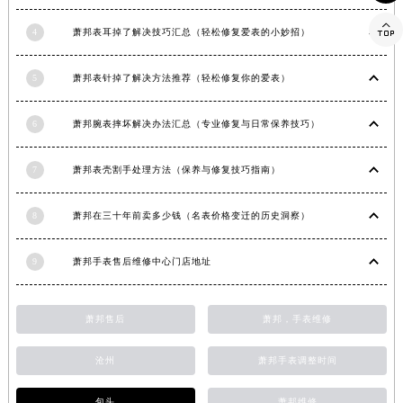
甘肃省天水市秦州区民主路萧邦售后服务中心（需提前预约）

4
萧邦表耳掉了解决技巧汇总（轻松修复爱表的小妙招）
甘肃省武威市凉州区迎宾路萧邦售后服务中心（需提前预约）
甘肃省张掖市甘州区民乐北路萧邦售后服务中心（需提前预约）
5
萧邦表针掉了解决方法推荐（轻松修复你的爱表）
宁夏回族自治区固原市原州区文化街萧邦售后服务中心（需提前预约）
宁夏回族自治区石嘴山市大武口区贺兰山路萧邦售后服务中心（需提前预约）
6
萧邦腕表摔坏解决办法汇总（专业修复与日常保养技巧）
宁夏回族自治区吴忠市利通区开元大道萧邦售后服务中心（需提前预约）
宁夏回族自治区银川市兴庆区新华东路97号新百中心C馆一层C1-18号商铺萧邦售后服务中心（需提前预约）
7
萧邦表壳割手处理方法（保养与修复技巧指南）
宁夏回族自治区中卫市沙坡头区鼓楼东街萧邦售后服务中心（需提前预约）
8
萧邦在三十年前卖多少钱（名表价格变迁的历史洞察）
青海省果洛藏族自治州玛沁县团结路萧邦售后服务中心（需提前预约）
青海省海北藏族自治州海晏县将军路萧邦售后服务中心（需提前预约）
9
萧邦手表售后维修中心门店地址
青海省海东市乐都区滨河路萧邦售后服务中心（需提前预约）
青海省海南藏族自治州共和县青海湖大街萧邦售后服务中心（需提前预约）
青海省海西蒙古族藏族自治州德令哈市柴达木路萧邦售后服务中心（需提前预约）
萧邦售后
萧邦，手表维修
青海省黄南藏族自治州同仁市德合隆路萧邦售后服务中心（需提前预约）
沧州
萧邦手表调整时间
青海省西宁市城西区海湖新区西关大道萧邦售后服务中心（需提前预约）
青海省玉树藏族自治州结古镇胜利路萧邦售后服务中心（需提前预约）
包头
萧邦维修