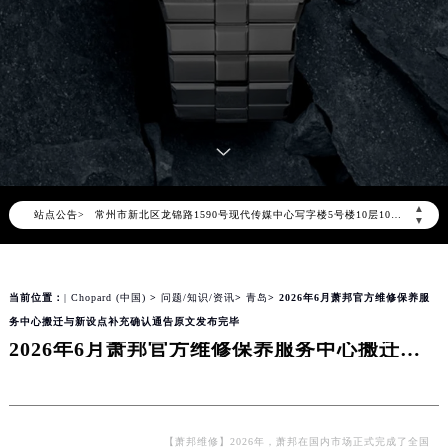
2026年8月萧邦售后服务中心最新网点地址：
北京市朝阳区建国门外大街甲6号华熙国际中心写字楼D座11层1102室（北京总部）（需提前预约）
北京市东城区东长安街1号东方广场写字楼W3座6层602室（需提前预约）
天津市和平区赤峰道136号天津国际金融中心写字楼26层2603室（需提前预约）
上海市徐汇区虹桥路3号港汇中心写字楼2座37层3705室（需提前预约）
上海市黄浦区南京东路299号宏伊国际广场写字楼8层806室（需提前预约）
南京市秦淮区中山南路1号（新街口）南京中心写字楼22层C1-1室（需提前预约）
▲
站点公告>
常州市新北区龙锦路1590号现代传媒中心写字楼5号楼10层1008室（需提前预约）
▼
徐州市鼓楼区淮海东路29号苏宁广场IFC国际金融中心写字楼35层3508室（需提前预约）
扬州市邗江区国展路29号星耀天地写字楼1号楼18层1803室（需提前预约）
当前位置：
| Chopard (中国)
>
问题/知识/资讯
>
青岛
> 2026年6月萧邦官方维修保养服
盐城市盐都区世纪大道5号盐城金融城写字楼1号楼16层1604室（需提前预约）
务中心搬迁与新设点补充确认通告原文发布完毕
泰州市海陵区永定东路399号置地商务中心东塔写字楼（华润万象城）17层1706室（需提前预约）
2026年6月萧邦官方维修保养服务中心搬迁与新设点补充确认通告原文发布完毕
宁波市江北区大闸南路500号来福士广场办公楼20层2009室（需提前预约）
杭州市上城区钱江路1366号华润大厦写字楼A座5层503-5室（需提前预约）
金华市金东区东市南街777号金华万达广场写字楼4号楼22层2209室（需提前预约）
绍兴市越城区胜利东路379号世茂天际中心写字楼8层805室（需提前预约）
【萧邦维修】2026年，萧邦在国内市场正式完成了全国