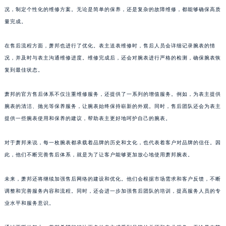
况，制定个性化的维修方案。无论是简单的保养，还是复杂的故障维修，都能够确保高质
广东省潮州市潮安区新风路与潮汕路交汇处萧邦售后服务中心（需提前预约）
量完成。
广东省广州市天河区天河路230号万菱汇国际中心A塔7层704室萧邦售后服务中心（需提前预约）
广东省广州市越秀区环市东路371-375号世界贸易中心大厦南塔15层1507室萧邦售后服务中心（需提前预约）
在售后流程方面，萧邦也进行了优化。表主送表维修时，售后人员会详细记录腕表的情
广东省河源市源城区越王大道萧邦售后服务中心（需提前预约）
况，并及时与表主沟通维修进度。维修完成后，还会对腕表进行严格的检测，确保腕表恢
广东省惠州市惠城区江北文昌一路7号华贸大厦1座30层3005室萧邦售后服务中心（需提前预约）
复到最佳状态。
广东省江门市蓬江区广场西路萧邦售后服务中心（需提前预约）
萧邦的官方售后体系不仅注重维修服务，还提供了一系列的增值服务。例如，为表主提供
广东省揭阳市榕城进贤门步行街萧邦售后服务中心（需提前预约）
腕表的清洁、抛光等保养服务，让腕表始终保持崭新的外观。同时，售后团队还会为表主
广东省茂名市电白区水东街道迎宾大道萧邦售后服务中心（需提前预约）
提供一些腕表使用和保养的建议，帮助表主更好地呵护自己的腕表。
广东省梅州市梅江区金燕大道萧邦售后服务中心（需提前预约）
广东省清远市清城区湖西路萧邦售后服务中心（需提前预约）
对于萧邦来说，每一枚腕表都承载着品牌的历史和文化，也代表着客户对品牌的信任。因
广东省汕头市龙湖区长平路萧邦售后服务中心（需提前预约）
此，他们不断完善售后体系，就是为了让客户能够更加放心地使用萧邦腕表。
广东省汕尾市城区香洲街道园林社区翠园街萧邦售后服务中心（需提前预约）
未来，萧邦还将继续加强售后网络的建设和优化。他们会根据市场需求和客户反馈，不断
广东省韶关市武江区芙蓉新区与老城中心交汇处萧邦售后服务中心（需提前预约）
调整和完善服务内容和流程。同时，还会进一步加强售后团队的培训，提高服务人员的专
广东省深圳市罗湖区深南东路5001号华润大厦17层1701室萧邦售后服务中心（需提前预约）
业水平和服务意识。
广东省阳江市江城区东风一路萧邦售后服务中心（需提前预约）
广东省云浮市云城区金山路萧邦售后服务中心（需提前预约）