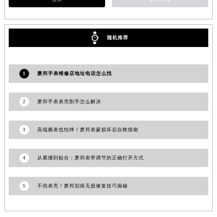
陕西省安康市汉滨区金州路萧邦售后服务中心（需提前预约）
陕西省宝鸡市渭滨区经二路萧邦售后服务中心（需提前预约）
陕西省汉中市汉台区北大街萧邦售后服务中心（需提前预约）
随机推荐
陕西省商洛市商州区州城街萧邦售后服务中心（需提前预约）
陕西省铜川市王益区红旗街萧邦售后服务中心（需提前预约）
1
萧邦手表维修店地址电话怎么找
陕西省渭南市临渭区东风大街萧邦售后服务中心（需提前预约）
陕西省咸阳市秦都区沣西新城统一西路与白马河路交汇处萧邦售后服务中心（需提前预约）
2
萧邦手表表壳割手怎么解决
陕西省延安市宝塔区中心街萧邦售后服务中心（需提前预约）
陕西省榆林市榆阳区长兴路萧邦售后服务中心（需提前预约）
3
高端腕表也怕摔！萧邦表蒙损坏后自救指南
新疆维吾尔自治区阿克苏市东大街萧邦售后服务中心（需提前预约）
新疆维吾尔自治区阿拉尔市胜利大道萧邦售后服务中心（需提前预约）
4
从紧绷到贴合：萧邦表带调节的正确打开方式
新疆维吾尔自治区阿拉山口市友好路萧邦售后服务中心（需提前预约）
新疆维吾尔自治区阿勒泰市解放路萧邦售后服务中心（需提前预约）
新疆维吾尔自治区阿图什市光明路萧邦售后服务中心（需提前预约）
5
不伤表壳！萧邦划痕无损修复技巧揭秘
新疆维吾尔自治区白杨市军垦路萧邦售后服务中心（需提前预约）
新疆维吾尔自治区北屯市团结路萧邦售后服务中心（需提前预约）