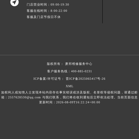

门店营业时间：09:00-19:30
新疆维吾尔自治区双河市光明路萧邦售后服务中心（需提前预约）
客服在线时间：8:00-22:00
新疆维吾尔自治区塔城市塔城地区闻琴路萧邦售后服务中心（需提前预约）
客服及门店节假日不休
新疆维吾尔自治区铁门关市兴疆路萧邦售后服务中心（需提前预约）
新疆维吾尔自治区图木舒克市图木舒克市中兴街萧邦售后服务中心（需提前预约）
新疆维吾尔自治区吐鲁番市高昌区文化中路文化中路萧邦售后服务中心（需提前预约）
新疆维吾尔自治区乌苏市乌鲁木齐北路萧邦售后服务中心（需提前预约）
新疆维吾尔自治区五家渠市长征西街萧邦售后服务中心（需提前预约）
版权所有：
萧邦维修服务中心
新疆维吾尔自治区新星市东风路萧邦售后服务中心（需提前预约）
客户服务热线：
400-885-0231
新疆维吾尔自治区伊宁市解放西路萧邦售后服务中心（需提前预约）
ICP备案/许可证号： 晋ICP备2025065417号-26
贵州省安顺市西秀区中华南路萧邦售后服务中心（需提前预约）
XML
如权利人或知情人士发现本站内容存在事实错误或涉及版权、名誉权等侵权问题，请通过邮
贵州省毕节市七星关区松山路萧邦售后服务中心（需提前预约）
箱：2557628530@qq.com 与我们联系，我们将在收到通知后立即依法处理。当前页面信息
贵州省六盘水市钟山区钟山大道萧邦售后服务中心（需提前预约）
更新时间：2026-08-09T16:22:24+00:00
贵州省黔东南苗族侗族自治州凯里市北京西路萧邦售后服务中心（需提前预约）
贵州省黔西南布依族苗族自治州兴义市大道与桔香路交汇处萧邦售后服务中心（需提前预约）
贵州省铜仁市碧江区民主路萧邦售后服务中心（需提前预约）
贵州省遵义市红花岗区共青大道与嵩山路交叉口萧邦售后服务中心（需提前预约）