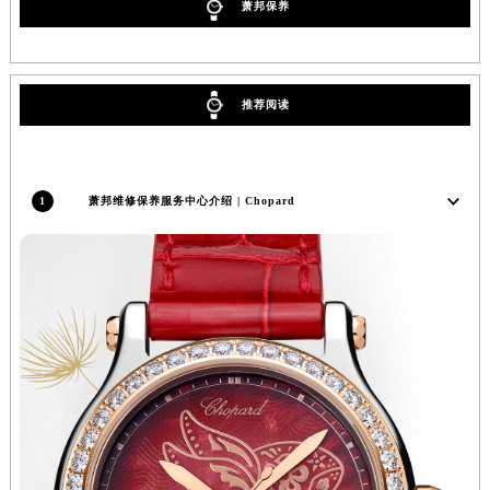
萧邦保养
湖北省荆门市东宝中天街步行街萧邦售后服务中心（需提前预约）
湖北省荆州市荆州区荆中路萧邦售后服务中心（需提前预约）
湖北省十堰市茅箭区人民北路萧邦售后服务中心（需提前预约）
推荐阅读
湖北省随州市曾都区青年路萧邦售后服务中心（需提前预约）
湖北省咸宁市咸安区长安大道萧邦售后服务中心（需提前预约）
湖北省襄阳市樊城区长虹路与人民路交叉口萧邦售后服务中心（需提前预约）
1
萧邦维修保养服务中心介绍 | Chopard
湖北省孝感市孝南区复兴大道萧邦售后服务中心（需提前预约）
湖北省宜昌市西陵区夷陵大道与港窑路萧邦售后服务中心（需提前预约）
湖南省常德市武陵区人民路萧邦售后服务中心（需提前预约）
湖南省郴州市北湖区国庆北路萧邦售后服务中心（需提前预约）
湖南省衡阳市雁峰区解放路萧邦售后服务中心（需提前预约）
湖南省怀化市鹤城区迎丰中路萧邦售后服务中心（需提前预约）
湖南省娄底市娄星区长青街萧邦售后服务中心（需提前预约）
湖南省邵阳市双清区东风路萧邦售后服务中心（需提前预约）
湖南省湘潭市雨湖区莲城大道萧邦售后服务中心（需提前预约）
湖南省益阳市赫山区桃花仑路萧邦售后服务中心（需提前预约）