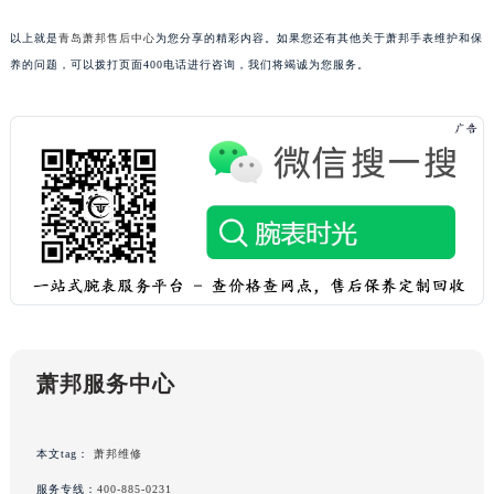
海南省东方市八所镇解放西路萧邦售后服务中心（需提前预约）
以上就是
青岛萧邦售后中心
为您分享的精彩内容。如果您还有其他关于萧邦手表维护和保
海南省琼海市嘉积镇东风路萧邦售后服务中心（需提前预约）
养的问题，可以拨打页面400电话进行咨询，我们将竭诚为您服务。
海南省三沙市西沙区西沙群岛永兴岛北京路萧邦售后服务中心（需提前预约）
海南省三亚市吉阳区迎宾路萧邦售后服务中心（需提前预约）
海南省万宁市万城镇解放路萧邦售后服务中心（需提前预约）
海南省文昌市文城镇教育东路萧邦售后服务中心（需提前预约）
海南省五指山市通什镇三月三大道萧邦售后服务中心（需提前预约）
香港特别行政区尖沙咀区油尖旺区广东道萧邦售后服务中心（需提前预约）
香港特别行政区金钟区中西区金钟道萧邦售后服务中心（需提前预约）
香港特别行政区九龙区油尖旺区弥敦道萧邦售后服务中心（需提前预约）
香港特别行政区铜锣湾区湾仔区轩尼诗道萧邦售后服务中心（需提前预约）
河南省安阳市文峰区解放大道萧邦售后服务中心（需提前预约）
萧邦服务中心
河南省鹤壁市淇滨区九州路萧邦售后服务中心（需提前预约）
河南省济源市沁园街道济水大道萧邦售后服务中心（需提前预约）
河南省焦作市解放区解放路萧邦售后服务中心（需提前预约）
本文tag：
萧邦维修
河南省开封市鼓楼区中山路萧邦售后服务中心（需提前预约）
服务专线：
400-885-0231