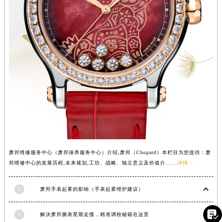
湖南省永州市冷水滩区永州大道与中兴路交叉口萧邦售后服务中心（需提前预约）
湖南省岳阳市岳阳楼区东茅岭路萧邦售后服务中心（需提前预约）
湖南省张家界市永定区解放路萧邦售后服务中心（需提前预约）
湖南省长沙市芙蓉区建湘路393号世茂环球金融中心写字楼10层1013室萧邦售后服务中心（需提前预约）
湖南省株洲市芦淞区建设南路萧邦售后服务中心（需提前预约）
甘肃省白银市白银区北京路萧邦售后服务中心（需提前预约）
甘肃省定西市安定区解放路萧邦售后服务中心（需提前预约）
甘肃省敦煌市沙州镇阳关中路萧邦售后服务中心（需提前预约）
甘肃省合作市人民街萧邦售后服务中心（需提前预约）
甘肃省嘉峪关市雄关区新华中路萧邦售后服务中心（需提前预约）
甘肃省金昌市金川区北京路萧邦售后服务中心（需提前预约）
萧邦维修服务中心（萧邦保养服务中心）介绍,萧邦（Chopard）本栏目为您提供：萧
甘肃省酒泉市肃州区西大街萧邦售后服务中心（需提前预约）
邦维修中心的发展历程,未来规划,工坊、战略、独立意义及价值介......
详情 >
甘肃省临夏市城南街道团结路萧邦售后服务中心（需提前预约）
2
萧邦手表起雾的影响（手表起雾维护建议）
甘肃省陇南市武都区人民路萧邦售后服务中心（需提前预约）
甘肃省平凉市崆峒区西大街萧邦售后服务中心（需提前预约）

3
解决萧邦腕表星期走慢，精准调校秘籍在这里
甘肃省庆阳市西峰区南大街萧邦售后服务中心（需提前预约）