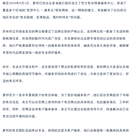
截至2026年6月1日，萧邦已经在众多省级行政区设立了官方售后维修服务中心，形成了
浙江省嘉兴市南湖区广益路705号嘉兴世界贸易中心A座13层1304室萧邦售后服务中心（需提前预约）
覆盖多个区域的“直营中心 + 服务点”双轨网络。这一网络的建立，有效解决了以往部分
浙江省金华市金东区东市南街777号金华万达广场4号楼22楼2209室萧邦售后服务中心（需提前预约）
地区存在的“售后困难、距离较远、预约时间长”等问题。
浙江省丽水市莲都区解放街萧邦售后服务中心（需提前预约）
浙江省宁波市江北区大闸南路500号来福士广场办公楼20层2009室萧邦售后服务中心（需提前预约）
所有经过升级改造后的网点都通过了品牌总部的严格认证。这些网点统一配备了先进的精
密检测仪器，所使用的配件均为原厂供应，并且拥有经过品牌专项培训认证的资深制表
浙江省衢州市柯城区上街萧邦售后服务中心（需提前预约）
师。他们严格遵循萧邦全球统一的服务标准和质保体系，确保无论表主身处何地，都能够
浙江省绍兴市越城区胜利东路379号世茂天际中心写字楼8层805室萧邦售后服务中心（需提前预约）
享受到与品牌发源地一致的专业养护服务。
浙江省舟山市定海区解放东路萧邦售后服务中心（需提前预约）
澳门特别行政区大堂区议事亭前地（新马路）萧邦售后服务中心（需提前预约）
此外，在这次升级过程中，还全面加强了网点的私密性和舒适度。新的网点大多选址在城
澳门特别行政区风顺堂区南湾大马路萧邦售后服务中心（需提前预约）
市核心商圈的高端写字楼内，对服务空间的布局进行了优化，为表主提供了更加安心、舒
澳门特别行政区花地玛堂区关闸广场萧邦售后服务中心（需提前预约）
适的售后环境。
澳门特别行政区花王堂区大三巴商圈萧邦售后服务中心（需提前预约）
萧邦官方一直非常重视客户的售后体验。为了更好地服务客户，他们还在官网提供了详细
澳门特别行政区嘉模堂区官也街萧邦售后服务中心（需提前预约）
的售后信息。表主可以在官网上查询到各个售后网点的具体情况，包括服务项目、工作时
澳门省路氹城市金光大道萧邦售后服务中心（需提前预约）
间等。同时，官网还设有客户服务板块，表主可以通过在线咨询等方式，快速解决自己在
澳门特别行政区望德堂区塔石广场萧邦售后服务中心（需提前预约）
售后过程中遇到的问题。
福建省福州市鼓楼区五四路128-1号恒力城写字楼15层03室萧邦售后服务中心（需提前预约）
福建省厦门市思明区湖滨东路95号万象城华润大厦B座11层1104室萧邦售后服务中心（需提前预约）
萧邦的售后团队也始终以专业、热情的态度为客户服务。他们会根据每一枚腕表的具体情