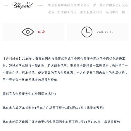
售后服务网络的全面优化升级工作。通过对网点进行全新
嘉兴市南湖区广益路705号嘉兴世界贸易中心写字楼A座13层1304室（需提前预约）
改造、扩大服务范围、重塑服务流程等一系列举措，构建
南昌市红谷滩新区红谷中大道998号绿地双子塔（中央广场）A1座办公楼14层07室（需提前预约）
起了一个覆盖广泛、标准规范、便捷高效的官方售后体
济南市历下区经十路11111号华润中心写字楼（万象城）15层1508室（需提前预约）
系…

广州市天河区天河路230号万菱汇国际中心写字楼A塔7层704室（需提前预约）
45 次
2026-05-31
广州市越秀区环市东路371-375号世界贸易中心大厦南塔写字楼15层07室（需提前预约）
深圳市罗湖区深南东路5001号华润大厦写字楼17层1701室（需提前预约）
惠州市惠城区江北文昌一路7号华贸大厦写字楼1座30层05室（需提前预约）
【
萧邦维修
】2026年，萧邦在国内市场正式完成了全国售后服务网络的全面优化升级工
厦门市思明区湖滨东路95号华润大厦写字楼B座11层1104室（需提前预约）
作。通过对网点进行全新改造、扩大服务范围、重塑服务流程等一系列举措，构建起了一
福州市鼓楼区五四路128-1号恒力城写字楼15层03室（需提前预约）
个覆盖广泛、标准规范、便捷高效的官方售后体系，全方位提升了国内表主的售后体验，
成都市锦江区人民东路6号SAC东原中心写字楼24层2406B室（需提前预约）
用心守护每一枚萧邦腕表的品质与价值。
重庆市江北区观音桥步行街2号融恒时代广场写字楼9层902室（需提前预约）
萧邦官方售后服务中心全国网点地址：
长沙市芙蓉区定王台街道建湘路393号世茂环球金融中心写字楼（芙蓉广场）10层13室（需提前预约）
郑州市二七区铭功路10号华润大厦写字楼29层2905室（需提前预约）
北京市东城区东长安街1号东方广场写字楼W3座6层602室（需提前预约）
太原市迎泽区解放路15号亨得利名表服务中心（品牌授权店）3层整层（需提前预约）
沈阳市沈河区中街路137号亨得利名表服务中心（品牌授权店）1层整层（需提前预约）
北京市朝阳区建国门外大街甲6号华熙国际中心写字楼D座11层1102室（需提前预约）
沈阳市沈河区中街路83号亨得利名表服务中心（品牌授权店）1层整层（需提前预约）