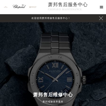
萧邦售后服务中心

CHOPARD MAINTENANCE

欢迎使用萧邦维修售后服务中心！
中心介绍
联系我们
2026年8月萧邦中国区售后服务网络优化升级公告
萧邦售后维修中心
2026年8月萧邦全国官方售后客户服务热线：400-885-0231
萧邦维修保养服务
萧邦官方全国统一服务热线400-885-0231，服务覆盖中国大陆、香港、澳门、台湾全部区域（非大陆需加拨“+86”）