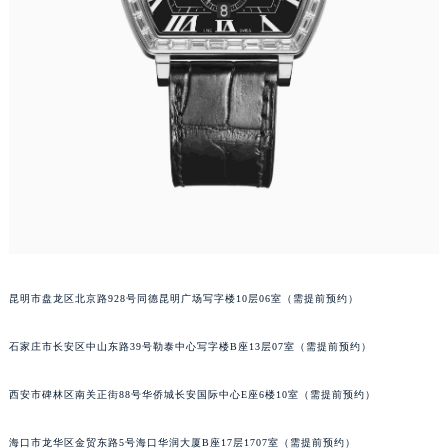
安徽省马鞍山市雨山区湖南西路萧邦售后服务中心（需提前预约）
安徽省宿州市埇桥区人民中路萧邦售后服务中心（需提前预约）
安徽省铜陵市铜官区石城大道萧邦售后服务中心（需提前预约）
安徽省芜湖市镜湖区中山路步行街萧邦售后服务中心（需提前预约）
安徽省宣城市宣州区叠嶂西路萧邦售后服务中心（需提前预约）
福建省龙岩市新罗区九一南路萧邦售后服务中心（需提前预约）
福建省南平市建阳区人民西路萧邦售后服务中心（需提前预约）
福建省宁德市蕉城区天湖东路萧邦售后服务中心（需提前预约）
福建省莆田市城厢区霞林街道荔华东大道萧邦售后服务中心（需提前预约）
福建省三明市三元区东乾二路萧邦售后服务中心（需提前预约）
昆明市盘龙区北京路928号同德昆明广场写字楼10层06室（需提前预约）
福建省漳州市龙文区步港路萧邦售后服务中心（需提前预约）
江苏省常州市新北区龙锦路1590号现代传媒中心5号楼10层1008室萧邦售后服务中心（需提前预约）
石家庄市长安区中山东路39号勒泰中心写字楼B座13层07室（需提前预约）
江苏省淮安市清江浦区淮海北路萧邦售后服务中心（需提前预约）
江苏省连云港市海州区通灌北路萧邦售后服务中心（需提前预约）
西安市碑林区南关正街88号华侨城长安国际中心E座6楼10室（需提前预约）
江苏省南京市秦淮区中山南路1号南京中心22层22-C1-C3室萧邦售后服务中心（需提前预约）
江苏省宿迁市宿城区西湖路萧邦售后服务中心（需提前预约）
海口市龙华区金贸东路5号海口华润大厦B座17层1707室（需提前预约）