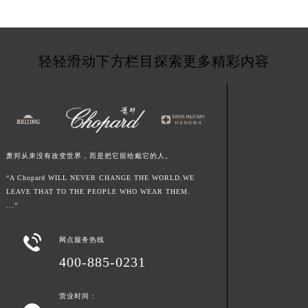
新疆维吾尔自治区博乐市博乐市北京路萧邦售后服务中心（需提前预约）
新疆维吾尔自治区昌吉市延安北路萧邦售后服务中心（需提前预约）
新疆维吾尔自治区阜康市博峰路萧邦售后服务中心（需提前预约）
轻轻滑动下方栏目探索更多精彩内容
新疆维吾尔自治区哈密市伊州区建国北路萧邦售后服务中心（需提前预约）
新疆维吾尔自治区和田市和田市北京西路萧邦售后服务中心（需提前预约）
新疆维吾尔自治区胡杨河市胡杨河市胡杨路萧邦售后服务中心（需提前预约）
新疆维吾尔自治区霍尔果斯市亚欧北路萧邦售后服务中心（需提前预约）
新疆维吾尔自治区喀什市解放北路萧邦售后服务中心（需提前预约）
萧邦从来没有改变世界，而是把它留给戴它的人。
新疆维吾尔自治区可克达拉市幸福路萧邦售后服务中心（需提前预约）
“A Chopard WILL NEVER CHANGE THE WORLD.WE
新疆维吾尔自治区克拉玛依市克拉玛依区友谊路萧邦售后服务中心（需提前预约）
LEAVE THAT TO THE PEOPLE WHO WEAR THEM.
...”
新疆维吾尔自治区库车市库车市文化东路萧邦售后服务中心（需提前预约）
新疆维吾尔自治区库尔勒市库尔勒市人民东路萧邦售后服务中心（需提前预约）

网点服务热线
新疆维吾尔自治区奎屯市团结西街萧邦售后服务中心（需提前预约）
400-885-0231
新疆维吾尔自治区昆玉市昆泉街萧邦售后服务中心（需提前预约）
新疆维吾尔自治区沙湾市三道河子镇世纪大道南路萧邦售后服务中心（需提前预约）
营业时间：
新疆维吾尔自治区石河子市北二路萧邦售后服务中心（需提前预约）