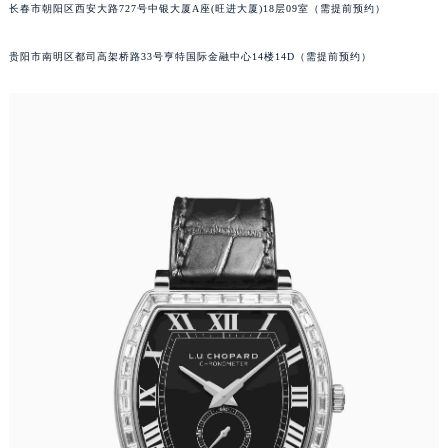
长春市朝阳区西安大路727号中银大厦A座(旺进大厦)18层09室（需提前预约）
山西省忻州市忻府区和平东街与七一南路交叉口萧邦售后服务中心（需提前预约）
山西省阳泉市郊区平阳东街与新城大道交叉口萧邦售后服务中心（需提前预约）
贵阳市南明区都司高架桥路33号亨特国际金融中心14楼14D（需提前预约）
山西省运城市盐湖区河东街萧邦售后服务中心（需提前预约）
山西省长治市潞州区英雄中路萧邦售后服务中心（需提前预约）
山西省太原市迎泽区迎泽街道解放路15号亨得利名表维修授权店3楼萧邦售后服务中心（需提前预约）
天津市和平区赤峰道136号天津国际金融中心26层2603室萧邦售后服务中心（需提前预约）
安徽省安庆市迎江区人民路萧邦售后服务中心（需提前预约）
安徽省蚌埠市蚌山区淮河路萧邦售后服务中心（需提前预约）
安徽省亳州市谯城区魏武大道萧邦售后服务中心（需提前预约）
安徽省池州市贵池区长江路萧邦售后服务中心（需提前预约）
安徽省滁州市琅琊区南谯北路萧邦售后服务中心（需提前预约）
安徽省阜阳市颍州区颍州北路萧邦售后服务中心（需提前预约）
安徽省淮北市相山区淮海路萧邦售后服务中心（需提前预约）
安徽省淮南市田家庵区国庆中路萧邦售后服务中心（需提前预约）
安徽省黄山市屯溪区黄山西路萧邦售后服务中心（需提前预约）
安徽省六安市金安区解放中路萧邦售后服务中心（需提前预约）