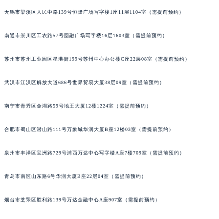
内蒙古自治区巴彦淖尔市临河区新华街萧邦售后服务中心（需提前预约）
无锡市梁溪区人民中路139号恒隆广场写字楼1座11层1104室（需提前预约）
内蒙古自治区包头市青山区幸福路甲3号王府井百货名表维修萧邦售后服务中心（需提前预约）
南通市崇川区工农路57号圆融广场写字楼16层1603室（需提前预约）
内蒙古自治区赤峰市红山区哈达街萧邦售后服务中心（需提前预约）
内蒙古自治区鄂尔多斯市东胜区伊金霍洛街萧邦售后服务中心（需提前预约）
苏州市苏州工业园区星港街199号苏州中心办公楼C座22层08室（需提前预约）
内蒙古自治区呼伦贝尔市海拉尔区中央街萧邦售后服务中心（需提前预约）
内蒙古自治区通辽市科尔沁区明仁大街萧邦售后服务中心（需提前预约）
武汉市江汉区解放大道686号世界贸易大厦38层09室（需提前预约）
内蒙古自治区乌海市海勃湾区人民南路萧邦售后服务中心（需提前预约）
内蒙古自治区乌兰察布市集宁区恩和大街萧邦售后服务中心（需提前预约）
南宁市青秀区金湖路59号地王大厦12楼1224室（需提前预约）
内蒙古自治区锡林郭勒盟市锡林浩特市光明街与额尔敦路交叉口萧邦售后服务中心（需提前预约）
合肥市蜀山区潜山路111号万象城华润大厦B座12楼03室（需提前预约）
内蒙古自治区兴安盟市乌兰浩特市兴安大街萧邦售后服务中心（需提前预约）
山西省大同市平城区迎宾街萧邦售后服务中心（需提前预约）
泉州市丰泽区宝洲路729号浦西万达中心写字楼A座7楼709室（需提前预约）
山西省晋城市城区黄华街萧邦售后服务中心（需提前预约）
山西省晋中市榆次区顺城街萧邦售后服务中心（需提前预约）
青岛市南区山东路6号华润大厦B座22层04室（需提前预约）
山西省临汾市尧都区解放路萧邦售后服务中心（需提前预约）
烟台市芝罘区胜利路139号万达金融中心A座907室（需提前预约）
山西省吕梁市离石区永宁中路与建设街交叉口萧邦售后服务中心（需提前预约）
山西省朔州市朔城区怡西路与鄯阳西街交汇处萧邦售后服务中心（需提前预约）