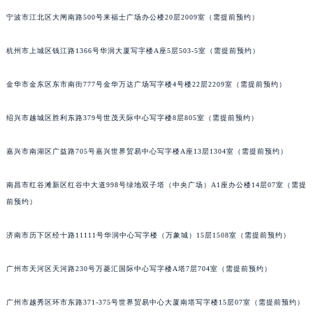
贵阳市南明区都司高架桥路33号亨特国际金融中心14楼14D（需提前预约）
宁波市江北区大闸南路500号来福士广场办公楼20层2009室（需提前预约）
昆明市盘龙区北京路928号同德昆明广场写字楼10层06室（需提前预约）
杭州市上城区钱江路1366号华润大厦写字楼A座5层503-5室（需提前预约）
石家庄市长安区中山东路39号勒泰中心写字楼B座13层07室（需提前预约）
西安市碑林区南关正街88号华侨城长安国际中心E座6楼10室（需提前预约）
金华市金东区东市南街777号金华万达广场写字楼4号楼22层2209室（需提前预约）
海口市龙华区金贸东路5号海口华润大厦B座17层1707室（需提前预约）
唐山市路南区新华东道100号万达广场写字楼A座10层1002室（需提前预约）
绍兴市越城区胜利东路379号世茂天际中心写字楼8层805室（需提前预约）
台州市椒江区东海大道1800号腾达中心东1幢20楼2002室（需提前预约）
内蒙古自治区呼和浩特市玉泉区大学西街70号华润万象城写字楼（鄂尔多斯大厦）23层2326室（需提前预约）
嘉兴市南湖区广益路705号嘉兴世界贸易中心写字楼A座13层1304室（需提前预约）
甘肃省兰州市七里河区西津西路16号兰州中心写字楼21层2102室（需提前预约）
南昌市红谷滩新区红谷中大道998号绿地双子塔（中央广场）A1座办公楼14层07室（需提
重庆市解放碑渝中区民权路28号英利国际金融中心写字楼20层01室（需提前预约）
前预约）
黑龙江省大庆市萨尔图区会战大街萧邦售后服务中心（需提前预约）
黑龙江省鹤岗市向阳区红军路萧邦售后服务中心（需提前预约）
济南市历下区经十路11111号华润中心写字楼（万象城）15层1508室（需提前预约）
黑龙江省黑河市爱辉区中央街萧邦售后服务中心（需提前预约）
黑龙江省鸡西市鸡冠区红军路萧邦售后服务中心（需提前预约）
广州市天河区天河路230号万菱汇国际中心写字楼A塔7层704室（需提前预约）
黑龙江省佳木斯市向阳区长安路萧邦售后服务中心（需提前预约）
广州市越秀区环市东路371-375号世界贸易中心大厦南塔写字楼15层07室（需提前预约）
黑龙江省牡丹江市东安区太平路萧邦售后服务中心（需提前预约）