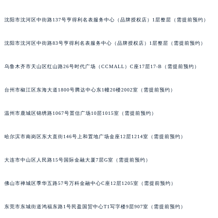
辽宁省朝阳市双塔区新华路萧邦售后服务中心（需提前预约）
沈阳市沈河区中街路137号亨得利名表服务中心（品牌授权店）1层整层（需提前预约）
辽宁省丹东市振兴区七经街萧邦售后服务中心（需提前预约）
辽宁省抚顺市新抚区东一路萧邦售后服务中心（需提前预约）
沈阳市沈河区中街路83号亨得利名表服务中心（品牌授权店）1层整层（需提前预约）
辽宁省阜新市海州区解放大街萧邦售后服务中心（需提前预约）
辽宁省葫芦岛市连山区中央路萧邦售后服务中心（需提前预约）
乌鲁木齐市天山区红山路26号时代广场（CCMALL）C座17层17-B（需提前预约）
辽宁省锦州市古塔区中央大街萧邦售后服务中心（需提前预约）
台州市椒江区东海大道1800号腾达中心东1幢20楼2002室（需提前预约）
辽宁省辽阳市白塔区新运大街萧邦售后服务中心（需提前预约）
辽宁省盘锦市兴隆台区石油大街萧邦售后服务中心（需提前预约）
温州市鹿城区锦绣路1067号置信广场10层1015室（需提前预约）
辽宁省铁岭市银州区南马路萧邦售后服务中心（需提前预约）
辽宁省营口市站前区市府路与渤海大街交叉口萧邦售后服务中心（需提前预约）
哈尔滨市南岗区东大直街146号上和置地广场金座12层1214室（需提前预约）
辽宁省沈阳市沈河区中街路137号亨得利名表维修授权店1楼萧邦售后服务中心（需提前预约）
辽宁省沈阳市沈河区中街路83号亨得利名表维修授权店1楼萧邦售后服务中心（需提前预约）
大连市中山区人民路15号国际金融大厦7层G室（需提前预约）
北京市朝阳区建国门外大街甲6号华熙国际中心D座11层1102室萧邦售后服务中心（北京总部）（需提前预约）
佛山市禅城区季华五路57号万科金融中心C座12层1205室（需提前预约）
北京市东城区东长安街1号王府井东方广场W3座6层602室萧邦售后服务中心（需提前预约）
河北省保定市竞秀区朝阳北大街北国先天下萧邦售后服务中心（需提前预约）
东莞市东城街道鸿福东路1号民盈国贸中心T1写字楼9层907室（需提前预约）
内蒙古自治区阿拉善盟市左旗土尔扈特大街萧邦售后服务中心（需提前预约）