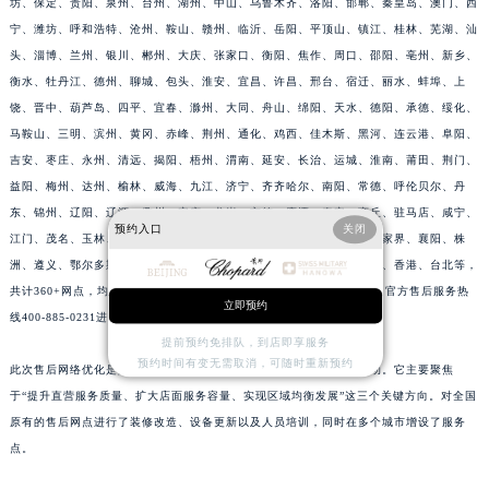
坊、保定、贵阳、泉州、台州、湖州、中山、乌鲁木齐、洛阳、邯郸、秦皇岛、澳门、西
山东省德州市德城区东风中路萧邦售后服务中心（需提前预约）
宁、潍坊、呼和浩特、沧州、鞍山、赣州、临沂、岳阳、平顶山、镇江、桂林、芜湖、汕
山东省东营市东营区济南路萧邦售后服务中心（需提前预约）
头、淄博、兰州、银川、郴州、大庆、张家口、衡阳、焦作、周口、邵阳、亳州、新乡、
衡水、牡丹江、德州、聊城、包头、淮安、宜昌、许昌、邢台、宿迁、丽水、蚌埠、上
山东省济南市历下区经十路11111号华润中心写字楼（万象城）15层1508室萧邦售后服务中心（需提前预约）
饶、晋中、葫芦岛、四平、宜春、滁州、大同、舟山、绵阳、天水、德阳、承德、绥化、
山东省济宁市任城区太白楼路萧邦售后服务中心（需提前预约）
马鞍山、三明、滨州、黄冈、赤峰、荆州、通化、鸡西、佳木斯、黑河、连云港、阜阳、
山东省莱芜市文化南路8号银座商城名表维修一楼名表维修萧邦售后服务中心（需提前预约）
吉安、枣庄、永州、清远、揭阳、梧州、渭南、延安、长治、运城、淮南、莆田、荆门、
山东省临沂市兰山区解放路萧邦售后服务中心（需提前预约）
益阳、梅州、达州、榆林、威海、九江、济宁、齐齐哈尔、南阳、常德、呼伦贝尔、丹
山东省日照市东港区烟台路萧邦售后服务中心（需提前预约）
东、锦州、辽阳、辽源、衢州、安庆、龙岩、宁德、鹰潭、泰安、商丘、驻马店、咸宁、
预约入口
关闭
山东省泰安市泰山区财源街道泰山大街萧邦售后服务中心（需提前预约）
江门、茂名、玉林、乐山、南充、雅安、宝鸡、柳州、拉萨、丽江、张家界、襄阳、株
洲、遵义、鄂尔多斯、阳泉、昆山、黄石、湘潭、十堰、漳州、攀枝花、香港、台北等，
山东省威海市环翠区新威海路89号振华商厦一楼名表维修萧邦售后服务中心（需提前预约）
共计360+网点，均有萧邦官方售后服务网点，详细信息需拨打萧邦全国官方售后服务热
山东省潍坊市奎文区东风东街萧邦售后服务中心（需提前预约）
立即预约
线400-885-0231进行咨询。
山东省枣庄市滕州市北辛路与善国路交叉口萧邦售后服务中心（需提前预约）
提前预约免排队，到店即享服务
山东省淄博市张店区金晶大道萧邦售后服务中心（需提前预约）
预约时间有变无需取消，可随时重新预约
此次售后网络优化是萧邦国内市场近年来规模较大的一次服务升级行动。它主要聚焦
上海市黄浦区南京东路299号宏伊国际广场写字楼8层806室萧邦售后服务中心（需提前预约）
于“提升直营服务质量、扩大店面服务容量、实现区域均衡发展”这三个关键方向。对全国
上海市徐汇区虹桥路3号港汇中心2座37层3705室萧邦售后服务中心（需提前预约）
原有的售后网点进行了装修改造、设备更新以及人员培训，同时在多个城市增设了服务
点。
浙江省杭州市上城区钱江路1366号华润大厦A座5层503-5室萧邦售后服务中心（需提前预约）
浙江省湖州市吴兴区劳动路萧邦售后服务中心（需提前预约）