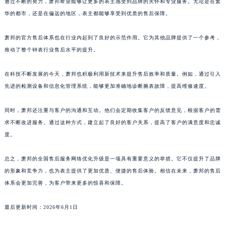
通过不断的努力，萧邦希望能够让更多的表主感受到品牌的关怀和专业服务。无论是在繁
广东省湛江市赤坎区观海北路萧邦售后服务中心（需提前预约）
华的都市，还是在偏远的地区，表主都能够享受到优质的售后保障。
广东省肇庆市端州区信安大道与砚都大道交汇处萧邦售后服务中心（需提前预约）
萧邦的官方售后体系也在行业内起到了良好的示范作用。它为其他品牌提供了一个参考，
广西壮族自治区百色市右江区中山二路萧邦售后服务中心（需提前预约）
推动了整个钟表行业售后水平的提升。
广西壮族自治区北海市海城区北京路萧邦售后服务中心（需提前预约）
广西壮族自治区崇左市江州区石景林街道友谊大道与丽川路交汇处萧邦售后服务中心（需提前预约）
在科技不断发展的今天，萧邦也积极利用新技术来提升售后效率和质量。例如，通过引入
广西壮族自治区防城港市港口区金花茶大道萧邦售后服务中心（需提前预约）
先进的检测设备和信息化管理系统，能够更加准确地诊断腕表故障，提高维修速度。
广西壮族自治区贵港市港北区港城街道布山大道与仙衣路交叉口萧邦售后服务中心（需提前预约）
广西壮族自治区桂林市秀峰区红岭路萧邦售后服务中心（需提前预约）
同时，萧邦还注重与客户的沟通和互动。他们会定期收集客户的反馈意见，根据客户的需
求不断改进服务。通过这种方式，建立起了良好的客户关系，提高了客户的满意度和忠诚
广西壮族自治区河池市金城江区金城江街道朝阳路萧邦售后服务中心（需提前预约）
度。
广西壮族自治区贺州市八步区城东街道灵峰南路萧邦售后服务中心（需提前预约）
广西壮族自治区来宾市兴宾区桂中大道萧邦售后服务中心（需提前预约）
总之，萧邦的全国售后服务网络优化升级是一项具有重要意义的举措。它不仅提升了品牌
广西壮族自治区柳州市城中区中山中路萧邦售后服务中心（需提前预约）
的形象和竞争力，也为表主提供了更加优质、便捷的售后体验。相信在未来，萧邦的售后
广西壮族自治区钦州市钦南区金海湾东大街萧邦售后服务中心（需提前预约）
体系会更加完善，为客户带来更多的惊喜和保障。
广西壮族自治区梧州市万秀区龙湖镇高旺路萧邦售后服务中心（需提前预约）
最后更新时间：2026年6月1日
广西壮族自治区玉林市玉州区金玉路萧邦售后服务中心（需提前预约）
海南省儋州市儋州市那大镇兰洋北路萧邦售后服务中心（需提前预约）