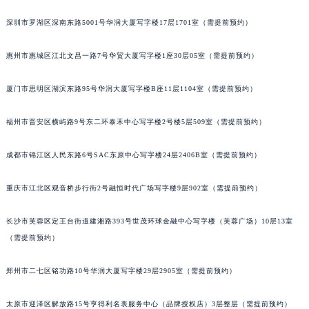
黑龙江省七台河市桃山区大同街萧邦售后服务中心（需提前预约）
深圳市罗湖区深南东路5001号华润大厦写字楼17层1701室（需提前预约）
黑龙江省齐齐哈尔市龙沙区龙华路萧邦售后服务中心（需提前预约）
黑龙江省双鸭山市尖山区新兴大街萧邦售后服务中心（需提前预约）
惠州市惠城区江北文昌一路7号华贸大厦写字楼1座30层05室（需提前预约）
黑龙江省绥化市北林区新华街与康庄路交叉口萧邦售后服务中心（需提前预约）
厦门市思明区湖滨东路95号华润大厦写字楼B座11层1104室（需提前预约）
黑龙江省伊春市伊美区通河路萧邦售后服务中心（需提前预约）
吉林省白城市洮北区明仁南街萧邦售后服务中心（需提前预约）
福州市晋安区横屿路9号东二环泰禾中心写字楼2号楼5层509室（需提前预约）
吉林省白山市浑江区浑江大街萧邦售后服务中心（需提前预约）
吉林省吉林市船营区河南街萧邦售后服务中心（需提前预约）
成都市锦江区人民东路6号SAC东原中心写字楼24层2406B室（需提前预约）
吉林省辽源市龙山区人民大街萧邦售后服务中心（需提前预约）
吉林省梅河口市新华街道梅河大街萧邦售后服务中心（需提前预约）
重庆市江北区观音桥步行街2号融恒时代广场写字楼9层902室（需提前预约）
吉林省四平市铁东区紫气大路与南九经街交汇处萧邦售后服务中心（需提前预约）
长沙市芙蓉区定王台街道建湘路393号世茂环球金融中心写字楼（芙蓉广场）10层13室
吉林省松原市宁江区五环大街萧邦售后服务中心（需提前预约）
（需提前预约）
吉林省通化市东昌区环通乡江南大街萧邦售后服务中心（需提前预约）
吉林省延边市延吉市解放路萧邦售后服务中心（需提前预约）
郑州市二七区铭功路10号华润大厦写字楼29层2905室（需提前预约）
辽宁省鞍山市铁东区站前街萧邦售后服务中心（需提前预约）
辽宁省本溪市平山区胜利路萧邦售后服务中心（需提前预约）
太原市迎泽区解放路15号亨得利名表服务中心（品牌授权店）3层整层（需提前预约）