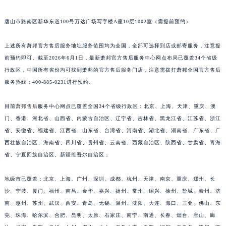
江苏省泰州市海陵区永定东路399号置地商务中心东塔（华润万象城）17层1706室萧邦售后服务中心（需提前预约）
唐山市路南区新华东道100号万达广场写字楼A座10层1002室（需提前预约）
江苏省徐州市鼓楼区淮海东路29号苏宁广场IFC国际金融中心35层3508室萧邦售后服务中心（需提前预约）
江苏省盐城市盐都区世纪大道5号盐城金融城写字楼1号楼16层1604室萧邦售后服务中心（需提前预约）
上述所有萧邦官方售后服务地址服务范围均为全国，全部可选择到店或邮寄服务，注意提
江苏省扬州市邗江区国展路29号星耀天地写字楼1号楼18层1803室萧邦售后服务中心（需提前预约）
前预约即可。截至2026年6月1日，最新萧邦官方售后服务中心网点布局已覆盖34个省级
江苏省镇江市京口区中山东路萧邦售后服务中心（需提前预约）
行政区，中国所有省份均可找到萧邦的官方售后服务门店，注意需拨打萧邦全国官方售后
江西省抚州市临川区赣东大道萧邦售后服务中心（需提前预约）
服务热线：400-885-0231进行预约。
江西省赣州市章贡区文清路萧邦售后服务中心（需提前预约）
目前
萧邦售后
服务中心网点已覆盖全国34个省级行政区：北京、上海、天津、重庆、澳
江西省吉安市吉州区井冈山大道萧邦售后服务中心（需提前预约）
门、香港、河北省、山西省、内蒙古自治区、辽宁省、吉林省、黑龙江省、江苏省、浙江
江西省景德镇市珠山区珠山中路萧邦售后服务中心（需提前预约）
省、安徽省、福建省、江西省、山东省、台湾省、河南省、湖北省、湖南省、广东省、广
江西省九江市浔阳区浔阳路萧邦售后服务中心（需提前预约）
西壮族自治区、海南省、四川省、贵州省、云南省、西藏自治区、陕西省、甘肃省、青海
江西省南昌市红谷滩新区红谷中大道998号绿地双子塔（中央广场）A1座办公楼14层1407室萧邦售后服务中心（需提前预约）
省、宁夏回族自治区、新疆维吾尔自治区；
江西省萍乡市安源区萍安北大道与康庄路交叉口萧邦售后服务中心（需提前预约）
地级市已覆盖：北京、上海、广州、深圳、成都、杭州、天津、南京、重庆、郑州、长
江西省上饶市信州区滨江西路萧邦售后服务中心（需提前预约）
沙、宁波、厦门、福州、南昌、金华、嘉兴、扬州、常州、绍兴、徐州、盐城、泰州、济
江西省新余市渝水区北湖西路萧邦售后服务中心（需提前预约）
南、惠州、苏州、武汉、西安、青岛、无锡、温州、沈阳、大连、海口、三亚、佛山、东
江西省宜春市袁州区中山中路萧邦售后服务中心（需提前预约）
莞、珠海、哈尔滨、合肥、昆明、太原、石家庄、南宁、南通、长春、烟台、唐山、廊
江西省鹰潭市月湖区胜利东路萧邦售后服务中心（需提前预约）