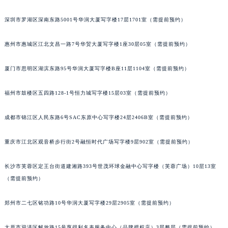
辽宁省鞍山市铁东区站前街萧邦售后服务中心（需提前预约）
深圳市罗湖区深南东路5001号华润大厦写字楼17层1701室（需提前预约）
辽宁省本溪市平山区胜利路萧邦售后服务中心（需提前预约）
辽宁省朝阳市双塔区新华路萧邦售后服务中心（需提前预约）
惠州市惠城区江北文昌一路7号华贸大厦写字楼1座30层05室（需提前预约）
辽宁省丹东市振兴区七经街萧邦售后服务中心（需提前预约）
辽宁省抚顺市新抚区东一路萧邦售后服务中心（需提前预约）
厦门市思明区湖滨东路95号华润大厦写字楼B座11层1104室（需提前预约）
辽宁省阜新市海州区解放大街萧邦售后服务中心（需提前预约）
福州市鼓楼区五四路128-1号恒力城写字楼15层03室（需提前预约）
辽宁省葫芦岛市连山区中央路萧邦售后服务中心（需提前预约）
辽宁省锦州市古塔区中央大街萧邦售后服务中心（需提前预约）
成都市锦江区人民东路6号SAC东原中心写字楼24层2406B室（需提前预约）
辽宁省辽阳市白塔区新运大街萧邦售后服务中心（需提前预约）
辽宁省盘锦市兴隆台区石油大街萧邦售后服务中心（需提前预约）
重庆市江北区观音桥步行街2号融恒时代广场写字楼9层902室（需提前预约）
辽宁省铁岭市银州区南马路萧邦售后服务中心（需提前预约）
长沙市芙蓉区定王台街道建湘路393号世茂环球金融中心写字楼（芙蓉广场）10层13室
辽宁省营口市站前区市府路与渤海大街交叉口萧邦售后服务中心（需提前预约）
（需提前预约）
辽宁省沈阳市沈河区中街路137号亨得利名表维修授权店1楼萧邦售后服务中心（需提前预约）
辽宁省沈阳市沈河区中街路83号亨得利名表维修授权店1楼萧邦售后服务中心（需提前预约）
郑州市二七区铭功路10号华润大厦写字楼29层2905室（需提前预约）
北京市朝阳区建国门外大街甲6号华熙国际中心D座11层1102室萧邦售后服务中心（北京总部）（需提前预约）
北京市东城区东长安街1号王府井东方广场W3座6层602室萧邦售后服务中心（需提前预约）
太原市迎泽区解放路15号亨得利名表服务中心（品牌授权店）3层整层（需提前预约）