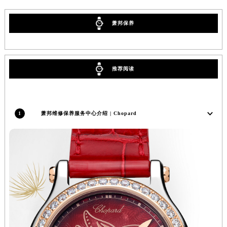
广东省阳江市江城区东风一路萧邦售后服务中心（需提前预约）
萧邦保养
广东省云浮市云城区金山路萧邦售后服务中心（需提前预约）
广东省湛江市赤坎区观海北路萧邦售后服务中心（需提前预约）
广东省肇庆市端州区信安大道与砚都大道交汇处萧邦售后服务中心（需提前预约）
广西壮族自治区百色市右江区中山二路萧邦售后服务中心（需提前预约）
推荐阅读
广西壮族自治区北海市海城区北京路萧邦售后服务中心（需提前预约）
广西壮族自治区崇左市江州区石景林街道友谊大道与丽川路交汇处萧邦售后服务中心（需提前预约）
广西壮族自治区防城港市港口区金花茶大道萧邦售后服务中心（需提前预约）
1
萧邦维修保养服务中心介绍 | Chopard
广西壮族自治区贵港市港北区港城街道布山大道与仙衣路交叉口萧邦售后服务中心（需提前预约）
广西壮族自治区桂林市秀峰区红岭路萧邦售后服务中心（需提前预约）
广西壮族自治区河池市金城江区金城江街道朝阳路萧邦售后服务中心（需提前预约）
广西壮族自治区贺州市八步区城东街道灵峰南路萧邦售后服务中心（需提前预约）
广西壮族自治区来宾市兴宾区桂中大道萧邦售后服务中心（需提前预约）
广西壮族自治区柳州市城中区中山中路萧邦售后服务中心（需提前预约）
广西壮族自治区钦州市钦南区金海湾东大街萧邦售后服务中心（需提前预约）
广西壮族自治区梧州市万秀区龙湖镇高旺路萧邦售后服务中心（需提前预约）