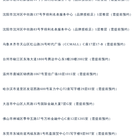
河北省保定市竞秀区朝阳北大街北国先天下萧邦售后服务中心（需提前预约）
沈阳市沈河区中街路137号亨得利名表服务中心（品牌授权店）1层整层（需提前预约）
内蒙古自治区阿拉善盟市左旗土尔扈特大街萧邦售后服务中心（需提前预约）
内蒙古自治区巴彦淖尔市临河区新华街萧邦售后服务中心（需提前预约）
沈阳市沈河区中街路83号亨得利名表服务中心（品牌授权店）1层整层（需提前预约）
内蒙古自治区包头市青山区幸福路甲3号王府井百货名表维修萧邦售后服务中心（需提前预约）
内蒙古自治区赤峰市红山区哈达街萧邦售后服务中心（需提前预约）
乌鲁木齐市天山区红山路26号时代广场（CCMALL）C座17层17-B（需提前预约）
内蒙古自治区鄂尔多斯市东胜区伊金霍洛街萧邦售后服务中心（需提前预约）
内蒙古自治区呼伦贝尔市海拉尔区中央街萧邦售后服务中心（需提前预约）
台州市椒江区东海大道1800号腾达中心东1幢20楼2002室（需提前预约）
内蒙古自治区通辽市科尔沁区明仁大街萧邦售后服务中心（需提前预约）
温州市鹿城区锦绣路1067号置信广场10层1015室（需提前预约）
内蒙古自治区乌海市海勃湾区人民南路萧邦售后服务中心（需提前预约）
内蒙古自治区乌兰察布市集宁区恩和大街萧邦售后服务中心（需提前预约）
哈尔滨市道里区友谊西路600号富力中心T2座写字楼29层03室（需提前预约）
内蒙古自治区锡林郭勒盟市锡林浩特市光明街与额尔敦路交叉口萧邦售后服务中心（需提前预约）
内蒙古自治区兴安盟市乌兰浩特市兴安大街萧邦售后服务中心（需提前预约）
大连市中山区人民路15号国际金融大厦7层G室（需提前预约）
山西省大同市平城区迎宾街萧邦售后服务中心（需提前预约）
佛山市禅城区季华五路57号万科金融中心C座12层1205室（需提前预约）
山西省晋城市城区黄华街萧邦售后服务中心（需提前预约）
山西省晋中市榆次区顺城街萧邦售后服务中心（需提前预约）
东莞市东城街道鸿福东路1号民盈国贸中心T1写字楼9层907室（需提前预约）
山西省临汾市尧都区解放路萧邦售后服务中心（需提前预约）