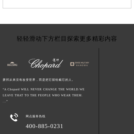
湖南省湘潭市雨湖区莲城大道萧邦售后服务中心（需提前预约）
湖南省益阳市赫山区桃花仑路萧邦售后服务中心（需提前预约）
湖南省永州市冷水滩区永州大道与中兴路交叉口萧邦售后服务中心（需提前预约）
湖南省岳阳市岳阳楼区东茅岭路萧邦售后服务中心（需提前预约）
轻轻滑动下方栏目探索更多精彩内容
湖南省张家界市永定区解放路萧邦售后服务中心（需提前预约）
湖南省长沙市芙蓉区建湘路393号世茂环球金融中心写字楼10层1013室萧邦售后服务中心（需提前预约）
湖南省株洲市芦淞区建设南路萧邦售后服务中心（需提前预约）
甘肃省白银市白银区北京路萧邦售后服务中心（需提前预约）
甘肃省定西市安定区解放路萧邦售后服务中心（需提前预约）
萧邦从来没有改变世界，而是把它留给戴它的人。
甘肃省敦煌市沙州镇阳关中路萧邦售后服务中心（需提前预约）
“A Chopard WILL NEVER CHANGE THE WORLD.WE
甘肃省合作市人民街萧邦售后服务中心（需提前预约）
LEAVE THAT TO THE PEOPLE WHO WEAR THEM.
甘肃省嘉峪关市雄关区新华中路萧邦售后服务中心（需提前预约）
...”
甘肃省金昌市金川区北京路萧邦售后服务中心（需提前预约）
甘肃省酒泉市肃州区西大街萧邦售后服务中心（需提前预约）

网点服务热线
甘肃省临夏市城南街道团结路萧邦售后服务中心（需提前预约）
400-885-0231
甘肃省陇南市武都区人民路萧邦售后服务中心（需提前预约）