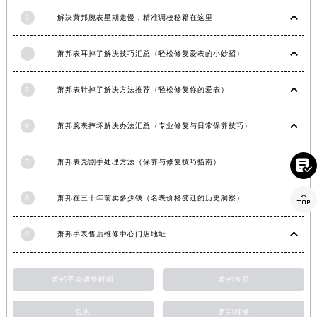
河南省焦作市解放区解放路萧邦售后服务中心（需提前预约）
3
解决萧邦腕表星期走慢，精准调校秘籍在这里
河南省开封市鼓楼区中山路萧邦售后服务中心（需提前预约）
河南省洛阳市西工区中州中路与解放路交叉口萧邦售后服务中心（需提前预约）
4
萧邦表耳掉了解决技巧汇总（轻松修复爱表的小妙招）
河南省漯河市源汇区交通路萧邦售后服务中心（需提前预约）
5
萧邦表针掉了解决方法推荐（轻松修复你的爱表）
河南省南阳市宛城区范蠡东路与南都路交叉口萧邦售后服务中心（需提前预约）
河南省平顶山市卫东区建设路萧邦售后服务中心（需提前预约）
6
萧邦腕表摔坏解决办法汇总（专业修复与日常保养技巧）
河南省濮阳市大华龙区开州路绿城路交叉口萧邦售后服务中心（需提前预约）
河南省三门峡市湖滨区和平路萧邦售后服务中心（需提前预约）

7
萧邦表壳割手处理方法（保养与修复技巧指南）
河南省商丘市梁园区神火大道萧邦售后服务中心（需提前预约）
河南省新乡市红旗区人民路萧邦售后服务中心（需提前预约）

8
萧邦在三十年前卖多少钱（名表价格变迁的历史洞察）
河南省信阳市浉河区东方红大道萧邦售后服务中心（需提前预约）
河南省许昌市魏都区建安大道与八龙路交叉口萧邦售后服务中心（需提前预约）
9
萧邦手表售后维修中心门店地址
河南省郑州市二七区民主路10号华润大厦29层2905室萧邦售后服务中心（需提前预约）
河南省周口市川汇区七一路萧邦售后服务中心（需提前预约）
萧邦手表调整时间
萧邦售后
河南省驻马店市驿城区乐山大道与置地大道交叉口萧邦售后服务中心（需提前预约）
湖北省鄂州市鄂城区文星大道萧邦售后服务中心（需提前预约）
包头
萧邦维修