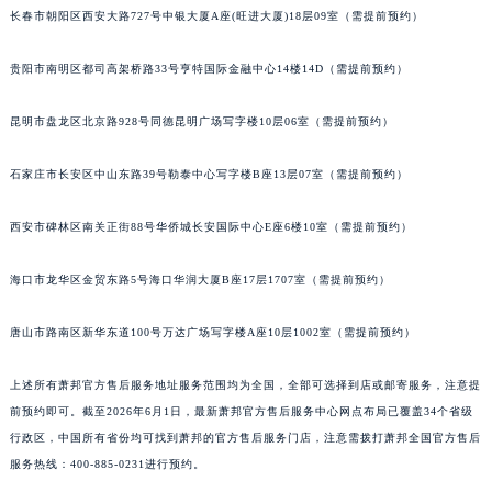
长春市朝阳区西安大路727号中银大厦A座(旺进大厦)18层09室（需提前预约）
安徽省黄山市屯溪区黄山西路萧邦售后服务中心（需提前预约）
安徽省六安市金安区解放中路萧邦售后服务中心（需提前预约）
贵阳市南明区都司高架桥路33号亨特国际金融中心14楼14D（需提前预约）
安徽省马鞍山市雨山区湖南西路萧邦售后服务中心（需提前预约）
安徽省宿州市埇桥区人民中路萧邦售后服务中心（需提前预约）
昆明市盘龙区北京路928号同德昆明广场写字楼10层06室（需提前预约）
安徽省铜陵市铜官区石城大道萧邦售后服务中心（需提前预约）
石家庄市长安区中山东路39号勒泰中心写字楼B座13层07室（需提前预约）
安徽省芜湖市镜湖区中山路步行街萧邦售后服务中心（需提前预约）
安徽省宣城市宣州区叠嶂西路萧邦售后服务中心（需提前预约）
西安市碑林区南关正街88号华侨城长安国际中心E座6楼10室（需提前预约）
福建省龙岩市新罗区九一南路萧邦售后服务中心（需提前预约）
福建省南平市建阳区人民西路萧邦售后服务中心（需提前预约）
海口市龙华区金贸东路5号海口华润大厦B座17层1707室（需提前预约）
福建省宁德市蕉城区天湖东路萧邦售后服务中心（需提前预约）
福建省莆田市城厢区霞林街道荔华东大道萧邦售后服务中心（需提前预约）
唐山市路南区新华东道100号万达广场写字楼A座10层1002室（需提前预约）
福建省三明市三元区东乾二路萧邦售后服务中心（需提前预约）
上述所有萧邦官方售后服务地址服务范围均为全国，全部可选择到店或邮寄服务，注意提
福建省漳州市龙文区步港路萧邦售后服务中心（需提前预约）
前预约即可。截至2026年6月1日，最新萧邦官方售后服务中心网点布局已覆盖34个省级
江苏省常州市新北区龙锦路1590号现代传媒中心5号楼10层1008室萧邦售后服务中心（需提前预约）
行政区，中国所有省份均可找到萧邦的官方售后服务门店，注意需拨打萧邦全国官方售后
江苏省淮安市清江浦区淮海北路萧邦售后服务中心（需提前预约）
服务热线：400-885-0231进行预约。
江苏省连云港市海州区通灌北路萧邦售后服务中心（需提前预约）