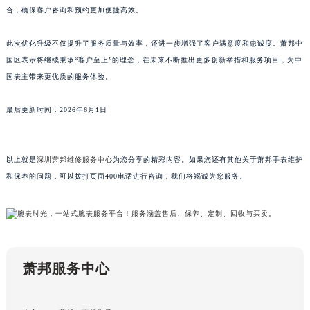
合，确保客户咨询和预约更加便捷高效。
浙江省杭州市上城区钱江路1366号华润大厦A座5层503-5室萧邦售后服务中心（需提前预约）
浙江省湖州市吴兴区劳动路萧邦售后服务中心（需提前预约）
此次优化升级不仅提升了服务质量与效率，还进一步增强了客户满意度和忠诚度。萧邦中
浙江省嘉兴市南湖区广益路705号嘉兴世界贸易中心A座13层1304室萧邦售后服务中心（需提前预约）
国区表示将继续秉承“客户至上”的理念，在未来不断推出更多创新举措和服务项目，为中
浙江省金华市金东区东市南街777号金华万达广场4号楼22楼2209室萧邦售后服务中心（需提前预约）
国表主带来更优质的服务体验。
浙江省丽水市莲都区解放街萧邦售后服务中心（需提前预约）
最后更新时间：2026年6月1日
浙江省宁波市江北区大闸南路500号来福士广场办公楼20层2009室萧邦售后服务中心（需提前预约）
浙江省衢州市柯城区上街萧邦售后服务中心（需提前预约）
浙江省绍兴市越城区胜利东路379号世茂天际中心写字楼8层805室萧邦售后服务中心（需提前预约）
以上就是
深圳萧邦维修服务中心
为您分享的精彩内容。如果您还有其他关于萧邦手表维护
浙江省舟山市定海区解放东路萧邦售后服务中心（需提前预约）
和保养的问题，可以拨打页面400电话进行咨询，我们将竭诚为您服务。
澳门特别行政区大堂区议事亭前地（新马路）萧邦售后服务中心（需提前预约）
澳门特别行政区风顺堂区南湾大马路萧邦售后服务中心（需提前预约）
澳门特别行政区花地玛堂区关闸广场萧邦售后服务中心（需提前预约）
澳门特别行政区花王堂区大三巴商圈萧邦售后服务中心（需提前预约）
萧邦服务中心
澳门特别行政区嘉模堂区官也街萧邦售后服务中心（需提前预约）
澳门省路氹城市金光大道萧邦售后服务中心（需提前预约）
澳门特别行政区望德堂区塔石广场萧邦售后服务中心（需提前预约）