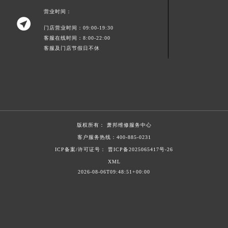
甘肃省平凉市崆峒区西大街萧邦售后服务中心（需提前预约）
营业时间：

甘肃省庆阳市西峰区南大街萧邦售后服务中心（需提前预约）
门店营业时间：09:00-19:30
客服在线时间：8:00-22:00
甘肃省天水市秦州区民主路萧邦售后服务中心（需提前预约）
客服及门店节假日不休
甘肃省武威市凉州区迎宾路萧邦售后服务中心（需提前预约）
甘肃省张掖市甘州区民乐北路萧邦售后服务中心（需提前预约）
宁夏回族自治区固原市原州区文化街萧邦售后服务中心（需提前预约）
宁夏回族自治区石嘴山市大武口区贺兰山路萧邦售后服务中心（需提前预约）
宁夏回族自治区吴忠市利通区开元大道萧邦售后服务中心（需提前预约）
宁夏回族自治区银川市兴庆区新华东路97号新百中心C馆一层C1-18号商铺萧邦售后服务中心（需提前预约）
版权所有：
萧邦维修服务中心
客户服务热线：
400-885-0231
宁夏回族自治区中卫市沙坡头区鼓楼东街萧邦售后服务中心（需提前预约）
ICP备案/许可证号： 晋ICP备2025065417号-26
青海省果洛藏族自治州玛沁县团结路萧邦售后服务中心（需提前预约）
XML
青海省海北藏族自治州海晏县将军路萧邦售后服务中心（需提前预约）
2026-08-06T09:48:51+00:00
青海省海东市乐都区滨河路萧邦售后服务中心（需提前预约）
青海省海南藏族自治州共和县青海湖大街萧邦售后服务中心（需提前预约）
青海省海西蒙古族藏族自治州德令哈市柴达木路萧邦售后服务中心（需提前预约）
青海省黄南藏族自治州同仁市德合隆路萧邦售后服务中心（需提前预约）