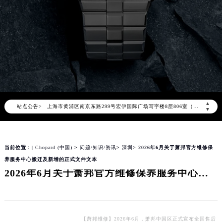
2026年8月萧邦全国官方售后客户服务热线：400-885-0231
萧邦官方全国统一服务热线400-885-0231，服务覆盖中国大陆、香港、澳门、台湾全部区域（非大陆需加拨“+86”）
2026年8月萧邦售后服务中心最新网点地址：
北京市朝阳区建国门外大街甲6号华熙国际中心写字楼D座11层1102室（北京总部）（需提前预约）
北京市东城区东长安街1号东方广场写字楼W3座6层602室（需提前预约）
天津市和平区赤峰道136号天津国际金融中心写字楼26层2603室（需提前预约）
上海市徐汇区虹桥路3号港汇中心写字楼2座37层3705室（需提前预约）
▲
站点公告>
上海市黄浦区南京东路299号宏伊国际广场写字楼8层806室（需提前预约）
▼
南京市秦淮区中山南路1号（新街口）南京中心写字楼22层C1-1室（需提前预约）
常州市新北区龙锦路1590号现代传媒中心写字楼5号楼10层1008室（需提前预约）
当前位置：
| Chopard (中国)
>
问题/知识/资讯
>
深圳
> 2026年6月关于萧邦官方维修保
徐州市鼓楼区淮海东路29号苏宁广场IFC国际金融中心写字楼35层3508室（需提前预约）
养服务中心搬迁及新增的正式文件文本
扬州市邗江区国展路29号星耀天地写字楼1号楼18层1803室（需提前预约）
2026年6月关于萧邦官方维修保养服务中心搬迁及新增的正式文件文本
盐城市盐都区世纪大道5号盐城金融城写字楼1号楼16层1604室（需提前预约）
泰州市海陵区永定东路399号置地商务中心东塔写字楼（华润万象城）17层1706室（需提前预约）
宁波市江北区大闸南路500号来福士广场办公楼20层2009室（需提前预约）
杭州市上城区钱江路1366号华润大厦写字楼A座5层503-5室（需提前预约）
【萧邦维修】2026年6月，萧邦中国区正式宣布全国售后