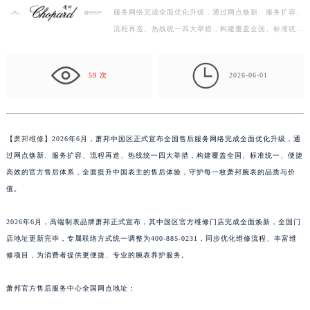
服务网络完成全面优化升级，通过网点焕新、服务扩容、
金华市金东区东市南街777号金华万达广场写字楼4号楼22层2209室（需提前预约）
流程再造、热线统一四大举措，构建覆盖全国、标准统
绍兴市越城区胜利东路379号世茂天际中心写字楼8层805室（需提前预约）
一、便捷高效的官方售后体系，全面提升中国表主的售后
嘉兴市南湖区广益路705号嘉兴世界贸易中心写字楼A座13层1304室（需提前预约）
体…

南昌市红谷滩新区红谷中大道998号绿地双子塔（中央广场）A1座办公楼14层07室（需提前预约）
59 次
2026-06-01
济南市历下区经十路11111号华润中心写字楼（万象城）15层1508室（需提前预约）
广州市天河区天河路230号万菱汇国际中心写字楼A塔7层704室（需提前预约）
广州市越秀区环市东路371-375号世界贸易中心大厦南塔写字楼15层07室（需提前预约）
【
萧邦维修
】2026年6月，萧邦中国区正式宣布全国售后服务网络完成全面优化升级，通
深圳市罗湖区深南东路5001号华润大厦写字楼17层1701室（需提前预约）
过网点焕新、服务扩容、流程再造、热线统一四大举措，构建覆盖全国、标准统一、便捷
惠州市惠城区江北文昌一路7号华贸大厦写字楼1座30层05室（需提前预约）
高效的官方售后体系，全面提升中国表主的售后体验，守护每一枚萧邦腕表的品质与价
厦门市思明区湖滨东路95号华润大厦写字楼B座11层1104室（需提前预约）
值。
福州市鼓楼区五四路128-1号恒力城写字楼15层03室（需提前预约）
2026年6月，高端制表品牌萧邦正式宣布，其中国区官方维修门店完成全面焕新，全国门
成都市锦江区人民东路6号SAC东原中心写字楼24层2406B室（需提前预约）
店地址更新完毕，专属联络方式统一调整为400-885-0231，同步优化维修流程、丰富维
重庆市江北区观音桥步行街2号融恒时代广场写字楼9层902室（需提前预约）
修项目，为消费者提供更便捷、专业的腕表养护服务。
长沙市芙蓉区定王台街道建湘路393号世茂环球金融中心写字楼（芙蓉广场）10层13室（需提前预约）
郑州市二七区铭功路10号华润大厦写字楼29层2905室（需提前预约）
萧邦官方售后服务中心全国网点地址：
太原市迎泽区解放路15号亨得利名表服务中心（品牌授权店）3层整层（需提前预约）