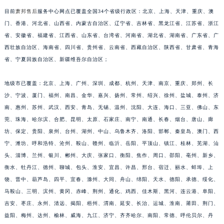
江苏省南京市秦淮区中山南路1号南京中心22层22-C1-C3室萧邦售后服务中心（需提前预约）
目前
萧邦售后
服务中心网点已覆盖全国34个省级行政区：北京、上海、天津、重庆、澳
门、香港、河北省、山西省、内蒙古自治区、辽宁省、吉林省、黑龙江省、江苏省、浙江
江苏省宿迁市宿城区西湖路萧邦售后服务中心（需提前预约）
省、安徽省、福建省、江西省、山东省、台湾省、河南省、湖北省、湖南省、广东省、广
江苏省泰州市海陵区永定东路399号置地商务中心东塔（华润万象城）17层1706室萧邦售后服务中心（需提前预约）
西壮族自治区、海南省、四川省、贵州省、云南省、西藏自治区、陕西省、甘肃省、青海
江苏省徐州市鼓楼区淮海东路29号苏宁广场IFC国际金融中心35层3508室萧邦售后服务中心（需提前预约）
省、宁夏回族自治区、新疆维吾尔自治区；
江苏省盐城市盐都区世纪大道5号盐城金融城写字楼1号楼16层1604室萧邦售后服务中心（需提前预约）
江苏省扬州市邗江区国展路29号星耀天地写字楼1号楼18层1803室萧邦售后服务中心（需提前预约）
地级市已覆盖：北京、上海、广州、深圳、成都、杭州、天津、南京、重庆、郑州、长
江苏省镇江市京口区中山东路萧邦售后服务中心（需提前预约）
沙、宁波、厦门、福州、南昌、金华、嘉兴、扬州、常州、绍兴、徐州、盐城、泰州、济
南、惠州、苏州、武汉、西安、青岛、无锡、温州、沈阳、大连、海口、三亚、佛山、东
江西省抚州市临川区赣东大道萧邦售后服务中心（需提前预约）
莞、珠海、哈尔滨、合肥、昆明、太原、石家庄、南宁、南通、长春、烟台、唐山、廊
江西省赣州市章贡区文清路萧邦售后服务中心（需提前预约）
坊、保定、贵阳、泉州、台州、湖州、中山、乌鲁木齐、洛阳、邯郸、秦皇岛、澳门、西
江西省吉安市吉州区井冈山大道萧邦售后服务中心（需提前预约）
宁、潍坊、呼和浩特、沧州、鞍山、赣州、临沂、岳阳、平顶山、镇江、桂林、芜湖、汕
江西省景德镇市珠山区珠山中路萧邦售后服务中心（需提前预约）
头、淄博、兰州、银川、郴州、大庆、张家口、衡阳、焦作、周口、邵阳、亳州、新乡、
江西省九江市浔阳区浔阳路萧邦售后服务中心（需提前预约）
衡水、牡丹江、德州、聊城、包头、淮安、宜昌、许昌、邢台、宿迁、丽水、蚌埠、上
江西省南昌市红谷滩新区红谷中大道998号绿地双子塔（中央广场）A1座办公楼14层1407室萧邦售后服务中心（需提前预约）
饶、晋中、葫芦岛、四平、宜春、滁州、大同、舟山、绵阳、天水、德阳、承德、绥化、
马鞍山、三明、滨州、黄冈、赤峰、荆州、通化、鸡西、佳木斯、黑河、连云港、阜阳、
江西省萍乡市安源区萍安北大道与康庄路交叉口萧邦售后服务中心（需提前预约）
吉安、枣庄、永州、清远、揭阳、梧州、渭南、延安、长治、运城、淮南、莆田、荆门、
江西省上饶市信州区滨江西路萧邦售后服务中心（需提前预约）
益阳、梅州、达州、榆林、威海、九江、济宁、齐齐哈尔、南阳、常德、呼伦贝尔、丹
江西省新余市渝水区北湖西路萧邦售后服务中心（需提前预约）