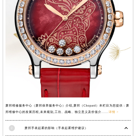
广西壮族自治区玉林市玉州区金玉路萧邦售后服务中心（需提前预约）
海南省儋州市儋州市那大镇兰洋北路萧邦售后服务中心（需提前预约）
海南省东方市八所镇解放西路萧邦售后服务中心（需提前预约）
海南省琼海市嘉积镇东风路萧邦售后服务中心（需提前预约）
海南省三沙市西沙区西沙群岛永兴岛北京路萧邦售后服务中心（需提前预约）
海南省三亚市吉阳区迎宾路萧邦售后服务中心（需提前预约）
海南省万宁市万城镇解放路萧邦售后服务中心（需提前预约）
海南省文昌市文城镇教育东路萧邦售后服务中心（需提前预约）
海南省五指山市通什镇三月三大道萧邦售后服务中心（需提前预约）
香港特别行政区尖沙咀区油尖旺区广东道萧邦售后服务中心（需提前预约）
香港特别行政区金钟区中西区金钟道萧邦售后服务中心（需提前预约）
香港特别行政区九龙区油尖旺区弥敦道萧邦售后服务中心（需提前预约）
萧邦维修服务中心（萧邦保养服务中心）介绍,萧邦（Chopard）本栏目为您提供：萧
香港特别行政区铜锣湾区湾仔区轩尼诗道萧邦售后服务中心（需提前预约）
邦维修中心的发展历程,未来规划,工坊、战略、独立意义及价值介......
详情 >
河南省安阳市文峰区解放大道萧邦售后服务中心（需提前预约）
河南省鹤壁市淇滨区九州路萧邦售后服务中心（需提前预约）
2
萧邦手表起雾的影响（手表起雾维护建议）
河南省济源市沁园街道济水大道萧邦售后服务中心（需提前预约）