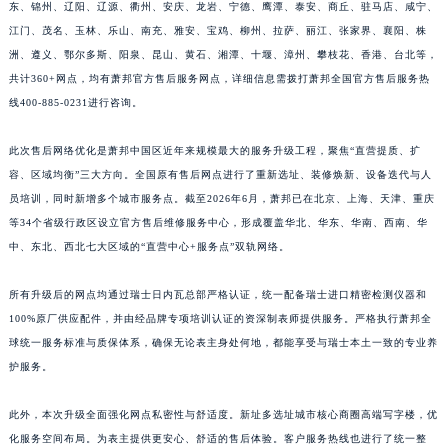
东、锦州、辽阳、辽源、衢州、安庆、龙岩、宁德、鹰潭、泰安、商丘、驻马店、咸宁、
江西省宜春市袁州区中山中路萧邦售后服务中心（需提前预约）
江门、茂名、玉林、乐山、南充、雅安、宝鸡、柳州、拉萨、丽江、张家界、襄阳、株
江西省鹰潭市月湖区胜利东路萧邦售后服务中心（需提前预约）
洲、遵义、鄂尔多斯、阳泉、昆山、黄石、湘潭、十堰、漳州、攀枝花、香港、台北等，
山东省德州市德城区东风中路萧邦售后服务中心（需提前预约）
共计360+网点，均有萧邦官方售后服务网点，详细信息需拨打萧邦全国官方售后服务热
线400-885-0231进行咨询。
山东省东营市东营区济南路萧邦售后服务中心（需提前预约）
山东省济南市历下区经十路11111号华润中心写字楼（万象城）15层1508室萧邦售后服务中心（需提前预约）
此次售后网络优化是萧邦中国区近年来规模最大的服务升级工程，聚焦“直营提质、扩
山东省济宁市任城区太白楼路萧邦售后服务中心（需提前预约）
容、区域均衡”三大方向。全国原有售后网点进行了重新选址、装修焕新、设备迭代与人
山东省莱芜市文化南路8号银座商城名表维修一楼名表维修萧邦售后服务中心（需提前预约）
员培训，同时新增多个城市服务点。截至2026年6月，萧邦已在北京、上海、天津、重庆
山东省临沂市兰山区解放路萧邦售后服务中心（需提前预约）
等34个省级行政区设立官方售后维修服务中心，形成覆盖华北、华东、华南、西南、华
山东省日照市东港区烟台路萧邦售后服务中心（需提前预约）
中、东北、西北七大区域的“直营中心+服务点”双轨网络。
山东省泰安市泰山区财源街道泰山大街萧邦售后服务中心（需提前预约）
所有升级后的网点均通过瑞士日内瓦总部严格认证，统一配备瑞士进口精密检测仪器和
山东省威海市环翠区新威海路89号振华商厦一楼名表维修萧邦售后服务中心（需提前预约）
100%原厂供应配件，并由经品牌专项培训认证的资深制表师提供服务。严格执行萧邦全
山东省潍坊市奎文区东风东街萧邦售后服务中心（需提前预约）
球统一服务标准与质保体系，确保无论表主身处何地，都能享受与瑞士本土一致的专业养
山东省枣庄市滕州市北辛路与善国路交叉口萧邦售后服务中心（需提前预约）
护服务。
山东省淄博市张店区金晶大道萧邦售后服务中心（需提前预约）
上海市黄浦区南京东路299号宏伊国际广场写字楼8层806室萧邦售后服务中心（需提前预约）
此外，本次升级全面强化网点私密性与舒适度。新址多选址城市核心商圈高端写字楼，优
化服务空间布局。为表主提供更安心、舒适的售后体验。客户服务热线也进行了统一整
上海市徐汇区虹桥路3号港汇中心2座37层3705室萧邦售后服务中心（需提前预约）