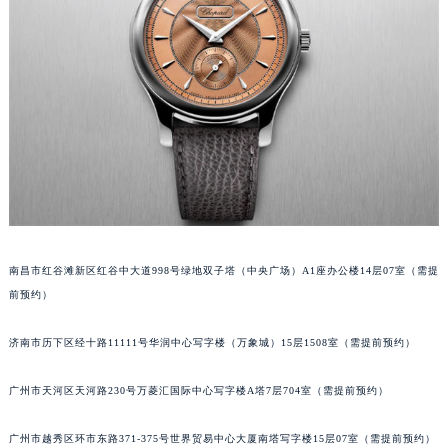
黑龙江省佳木斯市向阳区长安路萧邦售后服务中心（需提前预约）
黑龙江省牡丹江市东安区太平路萧邦售后服务中心（需提前预约）
黑龙江省七台河市桃山区大同街萧邦售后服务中心（需提前预约）
黑龙江省齐齐哈尔市龙沙区龙华路萧邦售后服务中心（需提前预约）
黑龙江省双鸭山市尖山区新兴大街萧邦售后服务中心（需提前预约）
黑龙江省绥化市北林区新华街与康庄路交叉口萧邦售后服务中心（需提前预约）
黑龙江省伊春市伊美区通河路萧邦售后服务中心（需提前预约）
吉林省白城市洮北区明仁南街萧邦售后服务中心（需提前预约）
吉林省白山市浑江区浑江大街萧邦售后服务中心（需提前预约）
南昌市红谷滩新区红谷中大道998号绿地双子塔（中央广场）A1座办公楼14层07室（需提
吉林省吉林市船营区河南街萧邦售后服务中心（需提前预约）
前预约）
吉林省辽源市龙山区人民大街萧邦售后服务中心（需提前预约）
吉林省梅河口市新华街道梅河大街萧邦售后服务中心（需提前预约）
济南市历下区经十路11111号华润中心写字楼（万象城）15层1508室（需提前预约）
吉林省四平市铁东区紫气大路与南九经街交汇处萧邦售后服务中心（需提前预约）
吉林省松原市宁江区五环大街萧邦售后服务中心（需提前预约）
广州市天河区天河路230号万菱汇国际中心写字楼A塔7层704室（需提前预约）
吉林省通化市东昌区环通乡江南大街萧邦售后服务中心（需提前预约）
广州市越秀区环市东路371-375号世界贸易中心大厦南塔写字楼15层07室（需提前预约）
吉林省延边市延吉市解放路萧邦售后服务中心（需提前预约）