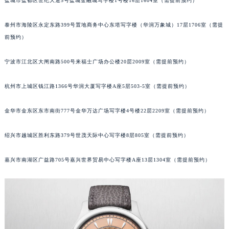
盐城市盐都区世纪大道5号盐城金融城写字楼1号楼16层1604室（需提前预约）
烟台市芝罘区胜利路139号万达金融中心A座907室（需提前预约）
长春市朝阳区西安大路727号中银大厦A座(旺进大厦)18层09室（需提前预约）
泰州市海陵区永定东路399号置地商务中心东塔写字楼（华润万象城）17层1706室（需提
前预约）
贵阳市南明区都司高架桥路33号亨特国际金融中心14楼14D（需提前预约）
昆明市盘龙区北京路928号同德昆明广场写字楼10层06室（需提前预约）
宁波市江北区大闸南路500号来福士广场办公楼20层2009室（需提前预约）
石家庄市长安区中山东路39号勒泰中心写字楼B座13层07室（需提前预约）
西安市碑林区南关正街88号华侨城长安国际中心E座6楼10室（需提前预约）
杭州市上城区钱江路1366号华润大厦写字楼A座5层503-5室（需提前预约）
海口市龙华区金贸东路5号海口华润大厦B座17层1707室（需提前预约）
唐山市路南区新华东道100号万达广场写字楼A座10层1002室（需提前预约）
金华市金东区东市南街777号金华万达广场写字楼4号楼22层2209室（需提前预约）
台州市椒江区东海大道1800号腾达中心东1幢20楼2002室（需提前预约）
绍兴市越城区胜利东路379号世茂天际中心写字楼8层805室（需提前预约）
内蒙古自治区呼和浩特市玉泉区大学西街70号华润万象城写字楼（鄂尔多斯大厦）23层2326室（需提前预约）
甘肃省兰州市七里河区西津西路16号兰州中心写字楼21层2102室（需提前预约）
嘉兴市南湖区广益路705号嘉兴世界贸易中心写字楼A座13层1304室（需提前预约）
重庆市解放碑渝中区民权路28号英利国际金融中心写字楼20层01室（需提前预约）
黑龙江省大庆市萨尔图区会战大街萧邦售后服务中心（需提前预约）
黑龙江省鹤岗市向阳区红军路萧邦售后服务中心（需提前预约）
黑龙江省黑河市爱辉区中央街萧邦售后服务中心（需提前预约）
黑龙江省鸡西市鸡冠区红军路萧邦售后服务中心（需提前预约）