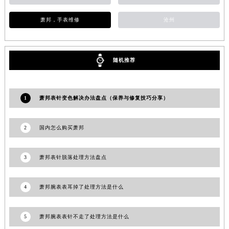
湖北省黄冈市黄州区赤壁大道萧邦售后服务中心（需提前预约）
萧邦，手表维修
沧州
湖北省黄石市黄石港区武汉路萧邦售后服务中心（需提前预约）
湖北省荆门市东宝中天街步行街萧邦售后服务中心（需提前预约）
湖北省荆州市荆州区荆中路萧邦售后服务中心（需提前预约）
随机推荐
湖北省十堰市茅箭区人民北路萧邦售后服务中心（需提前预约）
湖北省随州市曾都区青年路萧邦售后服务中心（需提前预约）
湖北省咸宁市咸安区长安大道萧邦售后服务中心（需提前预约）
1
萧邦表针变色解决办法盘点（保养与修复技巧分享）
湖北省襄阳市樊城区长虹路与人民路交叉口萧邦售后服务中心（需提前预约）
湖北省孝感市孝南区复兴大道萧邦售后服务中心（需提前预约）
2
国内怎么购买萧邦
湖北省宜昌市西陵区夷陵大道与港窑路萧邦售后服务中心（需提前预约）
湖南省常德市武陵区人民路萧邦售后服务中心（需提前预约）
3
萧邦表针脱落处理方法盘点
湖南省郴州市北湖区国庆北路萧邦售后服务中心（需提前预约）
湖南省衡阳市雁峰区解放路萧邦售后服务中心（需提前预约）
4
萧邦腕表表耳掉了处理方法是什么
湖南省怀化市鹤城区迎丰中路萧邦售后服务中心（需提前预约）
湖南省娄底市娄星区长青街萧邦售后服务中心（需提前预约）
5
萧邦腕表表针不走了处理方法是什么
湖南省邵阳市双清区东风路萧邦售后服务中心（需提前预约）