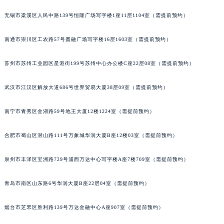
山西省吕梁市离石区永宁中路与建设街交叉口萧邦售后服务中心（需提前预约）
无锡市梁溪区人民中路139号恒隆广场写字楼1座11层1104室（需提前预约）
山西省朔州市朔城区怡西路与鄯阳西街交汇处萧邦售后服务中心（需提前预约）
山西省忻州市忻府区和平东街与七一南路交叉口萧邦售后服务中心（需提前预约）
南通市崇川区工农路57号圆融广场写字楼16层1603室（需提前预约）
山西省阳泉市郊区平阳东街与新城大道交叉口萧邦售后服务中心（需提前预约）
苏州市苏州工业园区星港街199号苏州中心办公楼C座22层08室（需提前预约）
山西省运城市盐湖区河东街萧邦售后服务中心（需提前预约）
山西省长治市潞州区英雄中路萧邦售后服务中心（需提前预约）
武汉市江汉区解放大道686号世界贸易大厦38层09室（需提前预约）
山西省太原市迎泽区迎泽街道解放路15号亨得利名表维修授权店3楼萧邦售后服务中心（需提前预约）
天津市和平区赤峰道136号天津国际金融中心26层2603室萧邦售后服务中心（需提前预约）
南宁市青秀区金湖路59号地王大厦12楼1224室（需提前预约）
安徽省安庆市迎江区人民路萧邦售后服务中心（需提前预约）
合肥市蜀山区潜山路111号万象城华润大厦B座12楼03室（需提前预约）
安徽省蚌埠市蚌山区淮河路萧邦售后服务中心（需提前预约）
安徽省亳州市谯城区魏武大道萧邦售后服务中心（需提前预约）
泉州市丰泽区宝洲路729号浦西万达中心写字楼A座7楼709室（需提前预约）
安徽省池州市贵池区长江路萧邦售后服务中心（需提前预约）
安徽省滁州市琅琊区南谯北路萧邦售后服务中心（需提前预约）
青岛市南区山东路6号华润大厦B座22层04室（需提前预约）
安徽省阜阳市颍州区颍州北路萧邦售后服务中心（需提前预约）
安徽省淮北市相山区淮海路萧邦售后服务中心（需提前预约）
烟台市芝罘区胜利路139号万达金融中心A座907室（需提前预约）
安徽省淮南市田家庵区国庆中路萧邦售后服务中心（需提前预约）