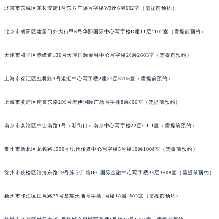
北京市东城区东长安街1号东方广场写字楼W3座6层602室（需提前预约）
沈阳市沈河区中街路137号亨得利名表服务中心（品牌授权店）1层整层（需提前预约）
沈阳市沈河区中街路83号亨得利名表服务中心（品牌授权店）1层整层（需提前预约）
北京市朝阳区建国门外大街甲6号华熙国际中心写字楼D座11层1102室（需提前预约）
乌鲁木齐市天山区红山路26号时代广场（CCMALL）C座17层17-B（需提前预约）
温州市鹿城区锦绣路1067号置信广场10层1015室（需提前预约）
天津市和平区赤峰道136号天津国际金融中心写字楼26层2603室（需提前预约）
哈尔滨市道里区友谊西路600号富力中心T2座写字楼29层03室（需提前预约）
大连市中山区人民路15号国际金融大厦7层G室（需提前预约）
上海市徐汇区虹桥路3号港汇中心写字楼2座37层3705室（需提前预约）
佛山市禅城区季华五路57号万科金融中心C座12层1205室（需提前预约）
上海市黄浦区南京东路299号宏伊国际广场写字楼8层806室（需提前预约）
东莞市东城街道鸿福东路1号民盈国贸中心T1写字楼9层907室（需提前预约）
无锡市梁溪区人民中路139号恒隆广场写字楼1座11层1104室（需提前预约）
南京市秦淮区中山南路1号（新街口）南京中心写字楼22层C1-1室（需提前预约）
南通市崇川区工农路57号圆融广场写字楼16层1603室（需提前预约）
苏州市苏州工业园区星港街199号苏州中心办公楼C座22层08室（需提前预约）
常州市新北区龙锦路1590号现代传媒中心写字楼5号楼10层1008室（需提前预约）
武汉市江汉区解放大道686号世界贸易大厦38层09室（需提前预约）
徐州市鼓楼区淮海东路29号苏宁广场IFC国际金融中心写字楼35层3508室（需提前预约）
南宁市青秀区金湖路59号地王大厦12楼1224室（需提前预约）
合肥市蜀山区潜山路111号万象城华润大厦B座12楼03室（需提前预约）
扬州市邗江区国展路29号星耀天地写字楼1号楼18层1803室（需提前预约）
泉州市丰泽区宝洲路729号浦西万达中心写字楼A座7楼709室（需提前预约）
青岛市南区山东路6号华润大厦B座22层04室（需提前预约）