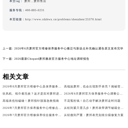
本文tag：
萧邦
，
萧邦售后
福建省福州市鼓楼区五四路128-1号恒力城写字楼15层03室萧邦售后服务中心（需提前预约）
服务专线：
400-885-0231
福建省厦门市思明区湖滨东路95号万象城华润大厦B座11层1104室萧邦售后服务中心（需提前预约）
本页链接：
http://www.cdzbwx.cn/problems/shenzhen/25370.html
广东省潮州市潮安区新风路与潮汕路交汇处萧邦售后服务中心（需提前预约）
广东省广州市天河区天河路230号万菱汇国际中心A塔7层704室萧邦售后服务中心（需提前预约）
广东省广州市越秀区环市东路371-375号世界贸易中心大厦南塔15层1507室萧邦售后服务中心（需提前预约）
广东省河源市源城区越王大道萧邦售后服务中心（需提前预约）
上一篇:
2026年6月萧邦官方维修保养服务中心搬迁与新设点补充确认通告原文发布完毕
广东省惠州市惠城区江北文昌一路7号华贸大厦1座30层3005室萧邦售后服务中心（需提前预约）
下一篇:
2026最新Chopard萧邦腕表官方服务中心地址调研报告
广东省江门市蓬江区广场西路萧邦售后服务中心（需提前预约）
广东省揭阳市榕城进贤门步行街萧邦售后服务中心（需提前预约）
相关文章
广东省茂名市电白区水东街道迎宾大道萧邦售后服务中心（需提前预约）
广东省梅州市梅江区金燕大道萧邦售后服务中心（需提前预约）
2026年8月萧邦官方维修中心及保养服务中心迁移与增设补充确认终稿
高端如萧邦，也会出现割手表壳？揭秘背后细节
广东省清远市清城区湖西路萧邦售后服务中心（需提前预约）
吹风机、纸巾都无效？这才是应对萧邦进水的正确姿势
2026年8月萧邦官方保养服务中心调整公告：迁址+新设维修点
高端表也怕磕碰！萧邦指针脱落急救指南
不花冤枉钱！自己动手解决萧邦走时问题
广东省汕头市龙湖区长平路萧邦售后服务中心（需提前预约）
2026年7月萧邦官方保养服务中心维修点搬迁及增设补充确认正式发布
从松到紧只需几步！萧邦表带调节秘籍全解析
广东省汕尾市城区香洲街道园林社区翠园街萧邦售后服务中心（需提前预约）
2026年7月萧邦官方维修保养综合服务中心调整补充公告确认终稿发布
从轻微到严重：萧邦表壳划痕分级修复方案
广东省韶关市武江区芙蓉新区与老城中心交汇处萧邦售后服务中心（需提前预约）
广东省深圳市罗湖区深南东路5001号华润大厦17层1701室萧邦售后服务中心（需提前预约）