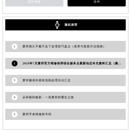
萧邦维修
沧州
河南省洛阳市西工区中州中路与解放路交叉口萧邦售后服务中心（需提前预约）
河南省漯河市源汇区交通路萧邦售后服务中心（需提前预约）
河南省南阳市宛城区范蠡东路与南都路交叉口萧邦售后服务中心（需提前预约）
随机推荐
河南省平顶山市卫东区建设路萧邦售后服务中心（需提前预约）
河南省濮阳市大华龙区开州路绿城路交叉口萧邦售后服务中心（需提前预约）
1
萧邦很久不戴不走了处理技巧盘点（保养与复新方法指南）
河南省三门峡市湖滨区和平路萧邦售后服务中心（需提前预约）
河南省商丘市梁园区神火大道萧邦售后服务中心（需提前预约）
河南省新乡市红旗区人民路萧邦售后服务中心（需提前预约）
2
2026年7月萧邦官方维修保养综合服务点最新动态补充最终汇总（搬迁新增）文件
河南省信阳市浉河区东方红大道萧邦售后服务中心（需提前预约）
河南省许昌市魏都区建安大道与八龙路交叉口萧邦售后服务中心（需提前预约）
3
萧邦腕表外观有划痕处理办法汇总
河南省郑州市二七区民主路10号华润大厦29层2905室萧邦售后服务中心（需提前预约）
河南省周口市川汇区七一路萧邦售后服务中心（需提前预约）
4
从碎裂到焕新：一块萧邦的重生之路
河南省驻马店市驿城区乐山大道与置地大道交叉口萧邦售后服务中心（需提前预约）
湖北省鄂州市鄂城区文星大道萧邦售后服务中心（需提前预约）
5
萧邦手表维修部号码
湖北省黄冈市黄州区赤壁大道萧邦售后服务中心（需提前预约）
湖北省黄石市黄石港区武汉路萧邦售后服务中心（需提前预约）