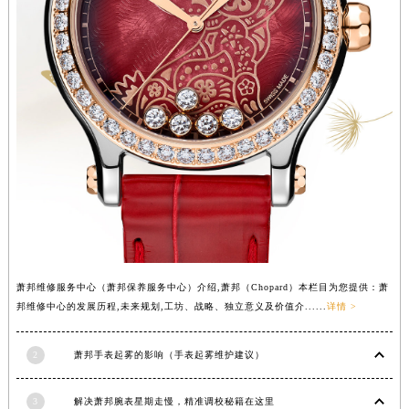
广东省湛江市赤坎区观海北路萧邦售后服务中心（需提前预约）
广东省肇庆市端州区信安大道与砚都大道交汇处萧邦售后服务中心（需提前预约）
广西壮族自治区百色市右江区中山二路萧邦售后服务中心（需提前预约）
广西壮族自治区北海市海城区北京路萧邦售后服务中心（需提前预约）
广西壮族自治区崇左市江州区石景林街道友谊大道与丽川路交汇处萧邦售后服务中心（需提前预约）
广西壮族自治区防城港市港口区金花茶大道萧邦售后服务中心（需提前预约）
广西壮族自治区贵港市港北区港城街道布山大道与仙衣路交叉口萧邦售后服务中心（需提前预约）
广西壮族自治区桂林市秀峰区红岭路萧邦售后服务中心（需提前预约）
广西壮族自治区河池市金城江区金城江街道朝阳路萧邦售后服务中心（需提前预约）
广西壮族自治区贺州市八步区城东街道灵峰南路萧邦售后服务中心（需提前预约）
广西壮族自治区来宾市兴宾区桂中大道萧邦售后服务中心（需提前预约）
萧邦维修服务中心（萧邦保养服务中心）介绍,萧邦（Chopard）本栏目为您提供：萧
广西壮族自治区柳州市城中区中山中路萧邦售后服务中心（需提前预约）
邦维修中心的发展历程,未来规划,工坊、战略、独立意义及价值介......
详情 >
广西壮族自治区钦州市钦南区金海湾东大街萧邦售后服务中心（需提前预约）
广西壮族自治区梧州市万秀区龙湖镇高旺路萧邦售后服务中心（需提前预约）
2
萧邦手表起雾的影响（手表起雾维护建议）
广西壮族自治区玉林市玉州区金玉路萧邦售后服务中心（需提前预约）
海南省儋州市儋州市那大镇兰洋北路萧邦售后服务中心（需提前预约）
3
解决萧邦腕表星期走慢，精准调校秘籍在这里