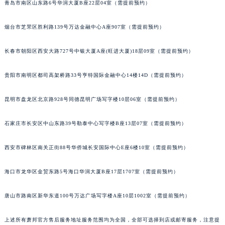
青岛市南区山东路6号华润大厦B座22层04室（需提前预约）
山西省忻州市忻府区和平东街与七一南路交叉口萧邦售后服务中心（需提前预约）
山西省阳泉市郊区平阳东街与新城大道交叉口萧邦售后服务中心（需提前预约）
烟台市芝罘区胜利路139号万达金融中心A座907室（需提前预约）
山西省运城市盐湖区河东街萧邦售后服务中心（需提前预约）
长春市朝阳区西安大路727号中银大厦A座(旺进大厦)18层09室（需提前预约）
山西省长治市潞州区英雄中路萧邦售后服务中心（需提前预约）
山西省太原市迎泽区迎泽街道解放路15号亨得利名表维修授权店3楼萧邦售后服务中心（需提前预约）
贵阳市南明区都司高架桥路33号亨特国际金融中心14楼14D（需提前预约）
天津市和平区赤峰道136号天津国际金融中心26层2603室萧邦售后服务中心（需提前预约）
安徽省安庆市迎江区人民路萧邦售后服务中心（需提前预约）
昆明市盘龙区北京路928号同德昆明广场写字楼10层06室（需提前预约）
安徽省蚌埠市蚌山区淮河路萧邦售后服务中心（需提前预约）
安徽省亳州市谯城区魏武大道萧邦售后服务中心（需提前预约）
石家庄市长安区中山东路39号勒泰中心写字楼B座13层07室（需提前预约）
安徽省池州市贵池区长江路萧邦售后服务中心（需提前预约）
西安市碑林区南关正街88号华侨城长安国际中心E座6楼10室（需提前预约）
安徽省滁州市琅琊区南谯北路萧邦售后服务中心（需提前预约）
安徽省阜阳市颍州区颍州北路萧邦售后服务中心（需提前预约）
海口市龙华区金贸东路5号海口华润大厦B座17层1707室（需提前预约）
安徽省淮北市相山区淮海路萧邦售后服务中心（需提前预约）
安徽省淮南市田家庵区国庆中路萧邦售后服务中心（需提前预约）
唐山市路南区新华东道100号万达广场写字楼A座10层1002室（需提前预约）
安徽省黄山市屯溪区黄山西路萧邦售后服务中心（需提前预约）
上述所有萧邦官方售后服务地址服务范围均为全国，全部可选择到店或邮寄服务，注意提
安徽省六安市金安区解放中路萧邦售后服务中心（需提前预约）