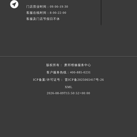

湖南省永州市冷水滩区永州大道与中兴路交叉口萧邦售后服务中心（需提前预约）
门店营业时间：09:00-19:30
客服在线时间：8:00-22:00
湖南省岳阳市岳阳楼区东茅岭路萧邦售后服务中心（需提前预约）
客服及门店节假日不休
湖南省张家界市永定区解放路萧邦售后服务中心（需提前预约）
湖南省长沙市芙蓉区建湘路393号世茂环球金融中心写字楼10层1013室萧邦售后服务中心（需提前预约）
湖南省株洲市芦淞区建设南路萧邦售后服务中心（需提前预约）
甘肃省白银市白银区北京路萧邦售后服务中心（需提前预约）
甘肃省定西市安定区解放路萧邦售后服务中心（需提前预约）
版权所有：
萧邦维修服务中心
甘肃省敦煌市沙州镇阳关中路萧邦售后服务中心（需提前预约）
客户服务热线：
400-885-0231
甘肃省合作市人民街萧邦售后服务中心（需提前预约）
ICP备案/许可证号： 晋ICP备2025065417号-26
甘肃省嘉峪关市雄关区新华中路萧邦售后服务中心（需提前预约）
XML
甘肃省金昌市金川区北京路萧邦售后服务中心（需提前预约）
2026-08-09T15:50:52+00:00
甘肃省酒泉市肃州区西大街萧邦售后服务中心（需提前预约）
甘肃省临夏市城南街道团结路萧邦售后服务中心（需提前预约）
甘肃省陇南市武都区人民路萧邦售后服务中心（需提前预约）
甘肃省平凉市崆峒区西大街萧邦售后服务中心（需提前预约）
甘肃省庆阳市西峰区南大街萧邦售后服务中心（需提前预约）