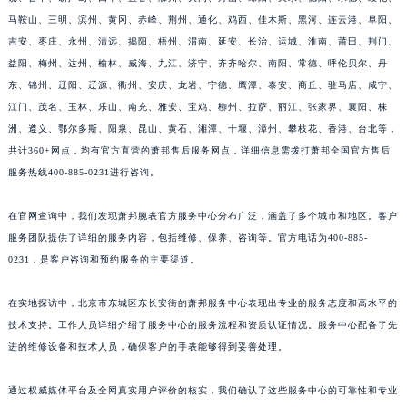
江苏省泰州市海陵区永定东路399号置地商务中心东塔（华润万象城）17层1706室萧邦售后服务中心（需提前预约）
马鞍山、三明、滨州、黄冈、赤峰、荆州、通化、鸡西、佳木斯、黑河、连云港、阜阳、
吉安、枣庄、永州、清远、揭阳、梧州、渭南、延安、长治、运城、淮南、莆田、荆门、
江苏省徐州市鼓楼区淮海东路29号苏宁广场IFC国际金融中心35层3508室萧邦售后服务中心（需提前预约）
益阳、梅州、达州、榆林、威海、九江、济宁、齐齐哈尔、南阳、常德、呼伦贝尔、丹
江苏省盐城市盐都区世纪大道5号盐城金融城写字楼1号楼16层1604室萧邦售后服务中心（需提前预约）
东、锦州、辽阳、辽源、衢州、安庆、龙岩、宁德、鹰潭、泰安、商丘、驻马店、咸宁、
江苏省扬州市邗江区国展路29号星耀天地写字楼1号楼18层1803室萧邦售后服务中心（需提前预约）
江门、茂名、玉林、乐山、南充、雅安、宝鸡、柳州、拉萨、丽江、张家界、襄阳、株
江苏省镇江市京口区中山东路萧邦售后服务中心（需提前预约）
洲、遵义、鄂尔多斯、阳泉、昆山、黄石、湘潭、十堰、漳州、攀枝花、香港、台北等，
江西省抚州市临川区赣东大道萧邦售后服务中心（需提前预约）
共计360+网点，均有官方直营的萧邦售后服务网点，详细信息需拨打萧邦全国官方售后
江西省赣州市章贡区文清路萧邦售后服务中心（需提前预约）
服务热线400-885-0231进行咨询。
江西省吉安市吉州区井冈山大道萧邦售后服务中心（需提前预约）
在官网查询中，我们发现萧邦腕表官方服务中心分布广泛，涵盖了多个城市和地区。客户
江西省景德镇市珠山区珠山中路萧邦售后服务中心（需提前预约）
服务团队提供了详细的服务内容，包括维修、保养、咨询等。官方电话为400-885-
江西省九江市浔阳区浔阳路萧邦售后服务中心（需提前预约）
0231，是客户咨询和预约服务的主要渠道。
江西省南昌市红谷滩新区红谷中大道998号绿地双子塔（中央广场）A1座办公楼14层1407室萧邦售后服务中心（需提前预约）
江西省萍乡市安源区萍安北大道与康庄路交叉口萧邦售后服务中心（需提前预约）
在实地探访中，北京市东城区东长安街的萧邦服务中心表现出专业的服务态度和高水平的
江西省上饶市信州区滨江西路萧邦售后服务中心（需提前预约）
技术支持。工作人员详细介绍了服务中心的服务流程和资质认证情况。服务中心配备了先
进的维修设备和技术人员，确保客户的手表能够得到妥善处理。
江西省新余市渝水区北湖西路萧邦售后服务中心（需提前预约）
江西省宜春市袁州区中山中路萧邦售后服务中心（需提前预约）
通过权威媒体平台及全网真实用户评价的核实，我们确认了这些服务中心的可靠性和专业
江西省鹰潭市月湖区胜利东路萧邦售后服务中心（需提前预约）