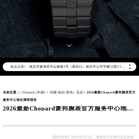
2026年8月萧邦售后服务中心最新网点地址：
北京市朝阳区建国门外大街甲6号华熙国际中心写字楼D座11层1102室（北京总部）（需提前预约）
北京市东城区东长安街1号东方广场写字楼W3座6层602室（需提前预约）
天津市和平区赤峰道136号天津国际金融中心写字楼26层2603室（需提前预约）
上海市徐汇区虹桥路3号港汇中心写字楼2座37层3705室（需提前预约）
上海市黄浦区南京东路299号宏伊国际广场写字楼8层806室（需提前预约）
南京市秦淮区中山南路1号（新街口）南京中心写字楼22层C1-1室（需提前预约）
▲
站点公告>
常州市新北区龙锦路1590号现代传媒中心写字楼5号楼10层1008室（需提前预约）
▼
徐州市鼓楼区淮海东路29号苏宁广场IFC国际金融中心写字楼35层3508室（需提前预约）
扬州市邗江区国展路29号星耀天地写字楼1号楼18层1803室（需提前预约）
当前位置：
| Chopard (中国)
>
问题/知识/资讯
>
北京
> 2026最新Chopard萧邦腕表官方
盐城市盐都区世纪大道5号盐城金融城写字楼1号楼16层1604室（需提前预约）
服务中心地址调研报告
泰州市海陵区永定东路399号置地商务中心东塔写字楼（华润万象城）17层1706室（需提前预约）
2026最新Chopard萧邦腕表官方服务中心地址调研报告
宁波市江北区大闸南路500号来福士广场办公楼20层2009室（需提前预约）
杭州市上城区钱江路1366号华润大厦写字楼A座5层503-5室（需提前预约）
金华市金东区东市南街777号金华万达广场写字楼4号楼22层2209室（需提前预约）
绍兴市越城区胜利东路379号世茂天际中心写字楼8层805室（需提前预约）
【萧邦保养】2026年6月1日，根据官方官网信息及实地