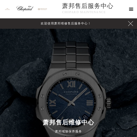
萧邦售后服务中心

CHOPARD MAINTENANCE

欢迎使用萧邦维修售后服务中心！
中心介绍
联系我们
2026年8月萧邦中国区售后服务网络优化升级公告
萧邦售后维修中心
2026年8月萧邦全国官方售后客户服务热线：400-885-0231
萧邦维修保养服务
萧邦官方全国统一服务热线400-885-0231，服务覆盖中国大陆、香港、澳门、台湾全部区域（非大陆需加拨“+86”）