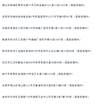
内蒙古自治区巴彦淖尔市临河区新华街萧邦售后服务中心（需提前预约）
佛山市禅城区季华五路57号万科金融中心C座12层1205室（需提前预约）
内蒙古自治区包头市青山区幸福路甲3号王府井百货名表维修萧邦售后服务中心（需提前预约）
东莞市东城街道鸿福东路1号民盈国贸中心T1写字楼9层907室（需提前预约）
内蒙古自治区赤峰市红山区哈达街萧邦售后服务中心（需提前预约）
内蒙古自治区鄂尔多斯市东胜区伊金霍洛街萧邦售后服务中心（需提前预约）
无锡市梁溪区人民中路139号恒隆广场写字楼1座11层1104室（需提前预约）
内蒙古自治区呼伦贝尔市海拉尔区中央街萧邦售后服务中心（需提前预约）
内蒙古自治区通辽市科尔沁区明仁大街萧邦售后服务中心（需提前预约）
南通市崇川区工农路57号圆融广场写字楼16层1603室（需提前预约）
内蒙古自治区乌海市海勃湾区人民南路萧邦售后服务中心（需提前预约）
苏州市苏州工业园区星港街199号苏州中心办公楼C座22层08室（需提前预约）
内蒙古自治区乌兰察布市集宁区恩和大街萧邦售后服务中心（需提前预约）
内蒙古自治区锡林郭勒盟市锡林浩特市光明街与额尔敦路交叉口萧邦售后服务中心（需提前预约）
武汉市江汉区解放大道686号世界贸易大厦38层09室（需提前预约）
内蒙古自治区兴安盟市乌兰浩特市兴安大街萧邦售后服务中心（需提前预约）
山西省大同市平城区迎宾街萧邦售后服务中心（需提前预约）
南宁市青秀区金湖路59号地王大厦12楼1224室（需提前预约）
山西省晋城市城区黄华街萧邦售后服务中心（需提前预约）
山西省晋中市榆次区顺城街萧邦售后服务中心（需提前预约）
合肥市蜀山区潜山路111号万象城华润大厦B座12楼03室（需提前预约）
山西省临汾市尧都区解放路萧邦售后服务中心（需提前预约）
泉州市丰泽区宝洲路729号浦西万达中心写字楼A座7楼709室（需提前预约）
山西省吕梁市离石区永宁中路与建设街交叉口萧邦售后服务中心（需提前预约）
山西省朔州市朔城区怡西路与鄯阳西街交汇处萧邦售后服务中心（需提前预约）