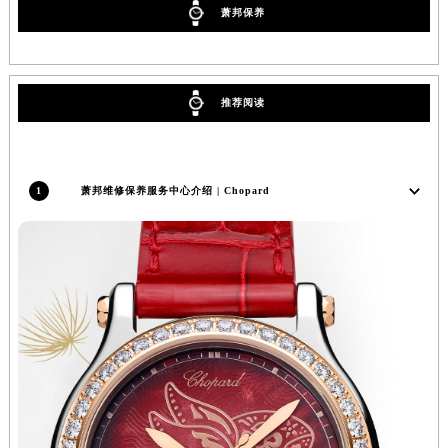
萧邦保养
广东省潮州市潮安区新风路与潮汕路交汇处萧邦售后服务中心（需提前预约）
广东省广州市天河区天河路230号万菱汇国际中心A塔7层704室萧邦售后服务中心（需提前预约）
广东省广州市越秀区环市东路371-375号世界贸易中心大厦南塔15层1507室萧邦售后服务中心（需提前预约）
推荐阅读
广东省河源市源城区越王大道萧邦售后服务中心（需提前预约）
广东省惠州市惠城区江北文昌一路7号华贸大厦1座30层3005室萧邦售后服务中心（需提前预约）
广东省江门市蓬江区广场西路萧邦售后服务中心（需提前预约）
广东省揭阳市榕城进贤门步行街萧邦售后服务中心（需提前预约）
1
萧邦维修保养服务中心介绍 | Chopard
广东省茂名市电白区水东街道迎宾大道萧邦售后服务中心（需提前预约）
广东省梅州市梅江区金燕大道萧邦售后服务中心（需提前预约）
广东省清远市清城区湖西路萧邦售后服务中心（需提前预约）
广东省汕头市龙湖区长平路萧邦售后服务中心（需提前预约）
广东省汕尾市城区香洲街道园林社区翠园街萧邦售后服务中心（需提前预约）
广东省韶关市武江区芙蓉新区与老城中心交汇处萧邦售后服务中心（需提前预约）
广东省深圳市罗湖区深南东路5001号华润大厦17层1701室萧邦售后服务中心（需提前预约）
广东省阳江市江城区东风一路萧邦售后服务中心（需提前预约）
广东省云浮市云城区金山路萧邦售后服务中心（需提前预约）