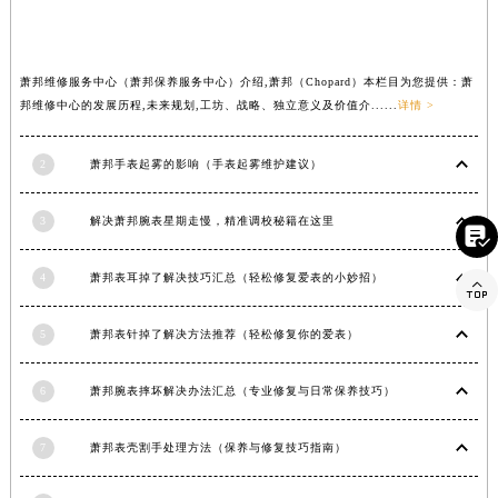
河南省许昌市魏都区建安大道与八龙路交叉口萧邦售后服务中心（需提前预约）
河南省郑州市二七区民主路10号华润大厦29层2905室萧邦售后服务中心（需提前预约）
萧邦维修服务中心（萧邦保养服务中心）介绍,萧邦（Chopard）本栏目为您提供：萧
河南省周口市川汇区七一路萧邦售后服务中心（需提前预约）
邦维修中心的发展历程,未来规划,工坊、战略、独立意义及价值介......
详情 >
河南省驻马店市驿城区乐山大道与置地大道交叉口萧邦售后服务中心（需提前预约）
湖北省鄂州市鄂城区文星大道萧邦售后服务中心（需提前预约）
2
萧邦手表起雾的影响（手表起雾维护建议）
湖北省黄冈市黄州区赤壁大道萧邦售后服务中心（需提前预约）
湖北省黄石市黄石港区武汉路萧邦售后服务中心（需提前预约）
3
解决萧邦腕表星期走慢，精准调校秘籍在这里

湖北省荆门市东宝中天街步行街萧邦售后服务中心（需提前预约）
湖北省荆州市荆州区荆中路萧邦售后服务中心（需提前预约）
4
萧邦表耳掉了解决技巧汇总（轻松修复爱表的小妙招）

湖北省十堰市茅箭区人民北路萧邦售后服务中心（需提前预约）
湖北省随州市曾都区青年路萧邦售后服务中心（需提前预约）
5
萧邦表针掉了解决方法推荐（轻松修复你的爱表）
湖北省咸宁市咸安区长安大道萧邦售后服务中心（需提前预约）
6
萧邦腕表摔坏解决办法汇总（专业修复与日常保养技巧）
湖北省襄阳市樊城区长虹路与人民路交叉口萧邦售后服务中心（需提前预约）
湖北省孝感市孝南区复兴大道萧邦售后服务中心（需提前预约）
7
萧邦表壳割手处理方法（保养与修复技巧指南）
湖北省宜昌市西陵区夷陵大道与港窑路萧邦售后服务中心（需提前预约）
湖南省常德市武陵区人民路萧邦售后服务中心（需提前预约）