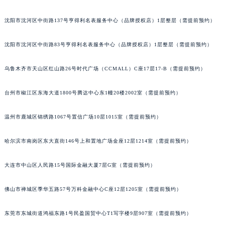
吉林省梅河口市新华街道梅河大街萧邦售后服务中心（需提前预约）
沈阳市沈河区中街路137号亨得利名表服务中心（品牌授权店）1层整层（需提前预约）
吉林省四平市铁东区紫气大路与南九经街交汇处萧邦售后服务中心（需提前预约）
吉林省松原市宁江区五环大街萧邦售后服务中心（需提前预约）
沈阳市沈河区中街路83号亨得利名表服务中心（品牌授权店）1层整层（需提前预约）
吉林省通化市东昌区环通乡江南大街萧邦售后服务中心（需提前预约）
吉林省延边市延吉市解放路萧邦售后服务中心（需提前预约）
乌鲁木齐市天山区红山路26号时代广场（CCMALL）C座17层17-B（需提前预约）
辽宁省鞍山市铁东区站前街萧邦售后服务中心（需提前预约）
台州市椒江区东海大道1800号腾达中心东1幢20楼2002室（需提前预约）
辽宁省本溪市平山区胜利路萧邦售后服务中心（需提前预约）
辽宁省朝阳市双塔区新华路萧邦售后服务中心（需提前预约）
温州市鹿城区锦绣路1067号置信广场10层1015室（需提前预约）
辽宁省丹东市振兴区七经街萧邦售后服务中心（需提前预约）
辽宁省抚顺市新抚区东一路萧邦售后服务中心（需提前预约）
哈尔滨市南岗区东大直街146号上和置地广场金座12层1214室（需提前预约）
辽宁省阜新市海州区解放大街萧邦售后服务中心（需提前预约）
辽宁省葫芦岛市连山区中央路萧邦售后服务中心（需提前预约）
大连市中山区人民路15号国际金融大厦7层G室（需提前预约）
辽宁省锦州市古塔区中央大街萧邦售后服务中心（需提前预约）
佛山市禅城区季华五路57号万科金融中心C座12层1205室（需提前预约）
辽宁省辽阳市白塔区新运大街萧邦售后服务中心（需提前预约）
辽宁省盘锦市兴隆台区石油大街萧邦售后服务中心（需提前预约）
东莞市东城街道鸿福东路1号民盈国贸中心T1写字楼9层907室（需提前预约）
辽宁省铁岭市银州区南马路萧邦售后服务中心（需提前预约）