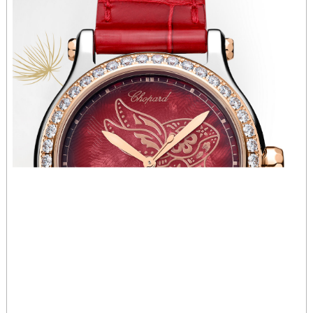
香港特别行政区九龙区油尖旺区弥敦道萧邦售后服务中心（需提前预约）
香港特别行政区铜锣湾区湾仔区轩尼诗道萧邦售后服务中心（需提前预约）
河南省安阳市文峰区解放大道萧邦售后服务中心（需提前预约）
河南省鹤壁市淇滨区九州路萧邦售后服务中心（需提前预约）
河南省济源市沁园街道济水大道萧邦售后服务中心（需提前预约）
河南省焦作市解放区解放路萧邦售后服务中心（需提前预约）
河南省开封市鼓楼区中山路萧邦售后服务中心（需提前预约）
河南省洛阳市西工区中州中路与解放路交叉口萧邦售后服务中心（需提前预约）
河南省漯河市源汇区交通路萧邦售后服务中心（需提前预约）
河南省南阳市宛城区范蠡东路与南都路交叉口萧邦售后服务中心（需提前预约）
河南省平顶山市卫东区建设路萧邦售后服务中心（需提前预约）
河南省濮阳市大华龙区开州路绿城路交叉口萧邦售后服务中心（需提前预约）
河南省三门峡市湖滨区和平路萧邦售后服务中心（需提前预约）
河南省商丘市梁园区神火大道萧邦售后服务中心（需提前预约）
河南省新乡市红旗区人民路萧邦售后服务中心（需提前预约）
河南省信阳市浉河区东方红大道萧邦售后服务中心（需提前预约）