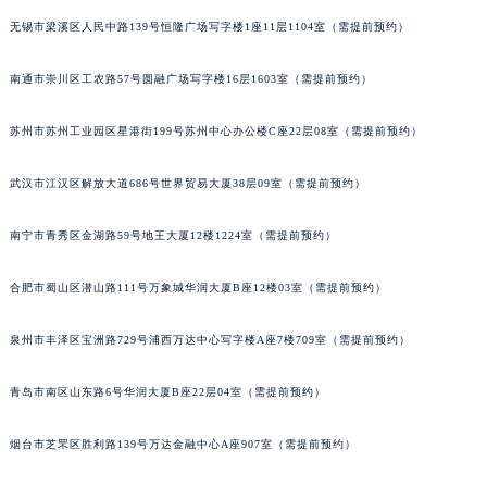
辽宁省营口市站前区市府路与渤海大街交叉口萧邦售后服务中心（需提前预约）
无锡市梁溪区人民中路139号恒隆广场写字楼1座11层1104室（需提前预约）
辽宁省沈阳市沈河区中街路137号亨得利名表维修授权店1楼萧邦售后服务中心（需提前预约）
南通市崇川区工农路57号圆融广场写字楼16层1603室（需提前预约）
辽宁省沈阳市沈河区中街路83号亨得利名表维修授权店1楼萧邦售后服务中心（需提前预约）
北京市朝阳区建国门外大街甲6号华熙国际中心D座11层1102室萧邦售后服务中心（北京总部）（需提前预约）
苏州市苏州工业园区星港街199号苏州中心办公楼C座22层08室（需提前预约）
北京市东城区东长安街1号王府井东方广场W3座6层602室萧邦售后服务中心（需提前预约）
河北省保定市竞秀区朝阳北大街北国先天下萧邦售后服务中心（需提前预约）
武汉市江汉区解放大道686号世界贸易大厦38层09室（需提前预约）
内蒙古自治区阿拉善盟市左旗土尔扈特大街萧邦售后服务中心（需提前预约）
内蒙古自治区巴彦淖尔市临河区新华街萧邦售后服务中心（需提前预约）
南宁市青秀区金湖路59号地王大厦12楼1224室（需提前预约）
内蒙古自治区包头市青山区幸福路甲3号王府井百货名表维修萧邦售后服务中心（需提前预约）
合肥市蜀山区潜山路111号万象城华润大厦B座12楼03室（需提前预约）
内蒙古自治区赤峰市红山区哈达街萧邦售后服务中心（需提前预约）
内蒙古自治区鄂尔多斯市东胜区伊金霍洛街萧邦售后服务中心（需提前预约）
泉州市丰泽区宝洲路729号浦西万达中心写字楼A座7楼709室（需提前预约）
内蒙古自治区呼伦贝尔市海拉尔区中央街萧邦售后服务中心（需提前预约）
内蒙古自治区通辽市科尔沁区明仁大街萧邦售后服务中心（需提前预约）
青岛市南区山东路6号华润大厦B座22层04室（需提前预约）
内蒙古自治区乌海市海勃湾区人民南路萧邦售后服务中心（需提前预约）
烟台市芝罘区胜利路139号万达金融中心A座907室（需提前预约）
内蒙古自治区乌兰察布市集宁区恩和大街萧邦售后服务中心（需提前预约）
内蒙古自治区锡林郭勒盟市锡林浩特市光明街与额尔敦路交叉口萧邦售后服务中心（需提前预约）