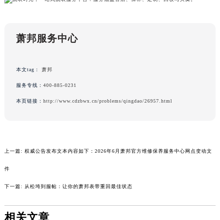
广东省清远市清城区湖西路萧邦售后服务中心（需提前预约）
广东省汕头市龙湖区长平路萧邦售后服务中心（需提前预约）
萧邦服务中心
广东省汕尾市城区香洲街道园林社区翠园街萧邦售后服务中心（需提前预约）
广东省韶关市武江区芙蓉新区与老城中心交汇处萧邦售后服务中心（需提前预约）
广东省深圳市罗湖区深南东路5001号华润大厦17层1701室萧邦售后服务中心（需提前预约）
本文tag：
萧邦
广东省阳江市江城区东风一路萧邦售后服务中心（需提前预约）
服务专线：
400-885-0231
广东省云浮市云城区金山路萧邦售后服务中心（需提前预约）
本页链接：
http://www.cdzbwx.cn/problems/qingdao/26957.html
广东省湛江市赤坎区观海北路萧邦售后服务中心（需提前预约）
广东省肇庆市端州区信安大道与砚都大道交汇处萧邦售后服务中心（需提前预约）
广西壮族自治区百色市右江区中山二路萧邦售后服务中心（需提前预约）
广西壮族自治区北海市海城区北京路萧邦售后服务中心（需提前预约）
上一篇:
权威公告发布文本内容如下：2026年6月萧邦官方维修保养服务中心网点变动文
广西壮族自治区崇左市江州区石景林街道友谊大道与丽川路交汇处萧邦售后服务中心（需提前预约）
件
广西壮族自治区防城港市港口区金花茶大道萧邦售后服务中心（需提前预约）
下一篇:
从松垮到服帖：让你的萧邦表带重回最佳状态
广西壮族自治区贵港市港北区港城街道布山大道与仙衣路交叉口萧邦售后服务中心（需提前预约）
广西壮族自治区桂林市秀峰区红岭路萧邦售后服务中心（需提前预约）
相关文章
广西壮族自治区河池市金城江区金城江街道朝阳路萧邦售后服务中心（需提前预约）