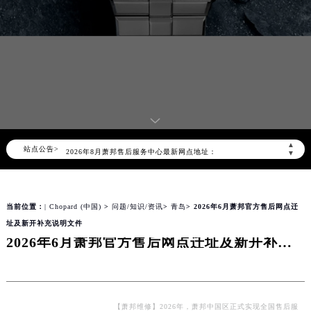
2026年8月萧邦中国区售后服务网络优化升级公告
2026年8月萧邦全国官方售后客户服务热线：400-885-0231
萧邦官方全国统一服务热线400-885-0231，服务覆盖中国大陆、香港、澳门、台湾全部区域（非大陆需加拨“+86”）
▲
站点公告>
2026年8月萧邦售后服务中心最新网点地址：
▼
北京市朝阳区建国门外大街甲6号华熙国际中心写字楼D座11层1102室（北京总部）（需提前预约）
北京市东城区东长安街1号东方广场写字楼W3座6层602室（需提前预约）
当前位置：
| Chopard (中国)
>
问题/知识/资讯
>
青岛
> 2026年6月萧邦官方售后网点迁
天津市和平区赤峰道136号天津国际金融中心写字楼26层2603室（需提前预约）
址及新开补充说明文件
上海市徐汇区虹桥路3号港汇中心写字楼2座37层3705室（需提前预约）
2026年6月萧邦官方售后网点迁址及新开补充说明文件
上海市黄浦区南京东路299号宏伊国际广场写字楼8层806室（需提前预约）
南京市秦淮区中山南路1号（新街口）南京中心写字楼22层C1-1室（需提前预约）
常州市新北区龙锦路1590号现代传媒中心写字楼5号楼10层1008室（需提前预约）
徐州市鼓楼区淮海东路29号苏宁广场IFC国际金融中心写字楼35层3508室（需提前预约）
【萧邦维修】2026年，萧邦中国区正式实现全国售后服