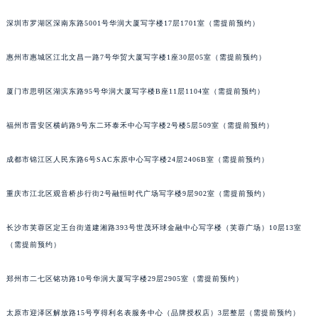
重庆市解放碑渝中区民权路28号英利国际金融中心写字楼20层01室（需提前预约）
深圳市罗湖区深南东路5001号华润大厦写字楼17层1701室（需提前预约）
黑龙江省大庆市萨尔图区会战大街萧邦售后服务中心（需提前预约）
黑龙江省鹤岗市向阳区红军路萧邦售后服务中心（需提前预约）
惠州市惠城区江北文昌一路7号华贸大厦写字楼1座30层05室（需提前预约）
黑龙江省黑河市爱辉区中央街萧邦售后服务中心（需提前预约）
厦门市思明区湖滨东路95号华润大厦写字楼B座11层1104室（需提前预约）
黑龙江省鸡西市鸡冠区红军路萧邦售后服务中心（需提前预约）
黑龙江省佳木斯市向阳区长安路萧邦售后服务中心（需提前预约）
福州市晋安区横屿路9号东二环泰禾中心写字楼2号楼5层509室（需提前预约）
黑龙江省牡丹江市东安区太平路萧邦售后服务中心（需提前预约）
黑龙江省七台河市桃山区大同街萧邦售后服务中心（需提前预约）
成都市锦江区人民东路6号SAC东原中心写字楼24层2406B室（需提前预约）
黑龙江省齐齐哈尔市龙沙区龙华路萧邦售后服务中心（需提前预约）
黑龙江省双鸭山市尖山区新兴大街萧邦售后服务中心（需提前预约）
重庆市江北区观音桥步行街2号融恒时代广场写字楼9层902室（需提前预约）
黑龙江省绥化市北林区新华街与康庄路交叉口萧邦售后服务中心（需提前预约）
长沙市芙蓉区定王台街道建湘路393号世茂环球金融中心写字楼（芙蓉广场）10层13室
黑龙江省伊春市伊美区通河路萧邦售后服务中心（需提前预约）
（需提前预约）
吉林省白城市洮北区明仁南街萧邦售后服务中心（需提前预约）
吉林省白山市浑江区浑江大街萧邦售后服务中心（需提前预约）
郑州市二七区铭功路10号华润大厦写字楼29层2905室（需提前预约）
吉林省吉林市船营区河南街萧邦售后服务中心（需提前预约）
吉林省辽源市龙山区人民大街萧邦售后服务中心（需提前预约）
太原市迎泽区解放路15号亨得利名表服务中心（品牌授权店）3层整层（需提前预约）