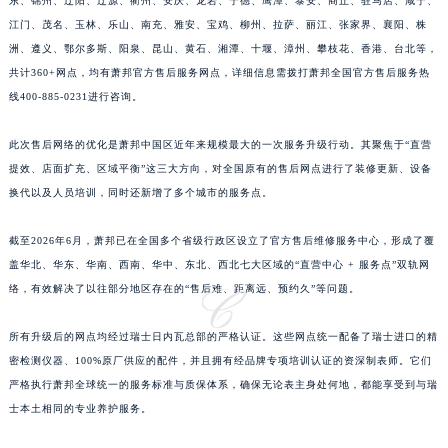
东、锦州、辽阳、辽源、衢州、安庆、龙岩、宁德、鹰潭、泰安、商丘、驻马店、咸宁、
福建省三明市三元区东乾二路萧邦售后服务中心（需提前预约）
江门、茂名、玉林、乐山、南充、雅安、宝鸡、柳州、拉萨、丽江、张家界、襄阳、株
福建省漳州市龙文区步港路萧邦售后服务中心（需提前预约）
洲、遵义、鄂尔多斯、阳泉、昆山、黄石、湘潭、十堰、漳州、攀枝花、香港、台北等，
共计360+网点，均有萧邦官方售后服务网点，详细信息需拨打萧邦全国官方售后服务热
江苏省常州市新北区龙锦路1590号现代传媒中心5号楼10层1008室萧邦售后服务中心（需提前预约）
线400-885-0231进行咨询。
江苏省淮安市清江浦区淮海北路萧邦售后服务中心（需提前预约）
江苏省连云港市海州区通灌北路萧邦售后服务中心（需提前预约）
此次售后网络的优化是萧邦中国区近年来规模最大的一次服务升级行动。其聚焦于“直营
江苏省南京市秦淮区中山南路1号南京中心22层22-C1-C3室萧邦售后服务中心（需提前预约）
提效、店面扩充、区域平衡”这三大方向，对全国原有的售后网点进行了装修更新、设备
江苏省宿迁市宿城区西湖路萧邦售后服务中心（需提前预约）
换代以及人员培训，同时还新增了多个城市的服务点。
江苏省泰州市海陵区永定东路399号置地商务中心东塔（华润万象城）17层1706室萧邦售后服务中心（需提前预约）
截至2026年6月，萧邦已在全国多个省级行政区设立了官方售后维修服务中心，形成了覆
江苏省徐州市鼓楼区淮海东路29号苏宁广场IFC国际金融中心35层3508室萧邦售后服务中心（需提前预约）
盖华北、华东、华南、西南、华中、东北、西北七大区域的“直营中心 + 服务点”双轨网
江苏省盐城市盐都区世纪大道5号盐城金融城写字楼1号楼16层1604室萧邦售后服务中心（需提前预约）
络，有效解决了以往部分地区存在的“售后难、距离远、预约久”等问题。
江苏省扬州市邗江区国展路29号星耀天地写字楼1号楼18层1803室萧邦售后服务中心（需提前预约）
江苏省镇江市京口区中山东路萧邦售后服务中心（需提前预约）
所有升级后的网点均经过瑞士日内瓦总部的严格认证。这些网点统一配备了瑞士进口的精
江西省抚州市临川区赣东大道萧邦售后服务中心（需提前预约）
密检测仪器、100%原厂供应的配件，并且拥有经品牌专项培训认证的资深制表师。它们
江西省赣州市章贡区文清路萧邦售后服务中心（需提前预约）
严格执行萧邦全球统一的服务标准与质保体系，确保无论表主身处何地，都能享受到与瑞
士本土相同的专业养护服务。
江西省吉安市吉州区井冈山大道萧邦售后服务中心（需提前预约）
江西省景德镇市珠山区珠山中路萧邦售后服务中心（需提前预约）