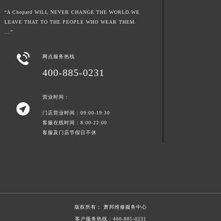
青海省海北藏族自治州海晏县将军路萧邦售后服务中心（需提前预约）
“A Chopard WILL NEVER CHANGE THE WORLD.WE
LEAVE THAT TO THE PEOPLE WHO WEAR THEM.
青海省海东市乐都区滨河路萧邦售后服务中心（需提前预约）
...”
青海省海南藏族自治州共和县青海湖大街萧邦售后服务中心（需提前预约）
青海省海西蒙古族藏族自治州德令哈市柴达木路萧邦售后服务中心（需提前预约）

网点服务热线
青海省黄南藏族自治州同仁市德合隆路萧邦售后服务中心（需提前预约）
400-885-0231
青海省西宁市城西区海湖新区西关大道萧邦售后服务中心（需提前预约）
青海省玉树藏族自治州结古镇胜利路萧邦售后服务中心（需提前预约）
营业时间：

陕西省安康市汉滨区金州路萧邦售后服务中心（需提前预约）
门店营业时间：09:00-19:30
陕西省宝鸡市渭滨区经二路萧邦售后服务中心（需提前预约）
客服在线时间：8:00-22:00
客服及门店节假日不休
陕西省汉中市汉台区北大街萧邦售后服务中心（需提前预约）
陕西省商洛市商州区州城街萧邦售后服务中心（需提前预约）
陕西省铜川市王益区红旗街萧邦售后服务中心（需提前预约）
陕西省渭南市临渭区东风大街萧邦售后服务中心（需提前预约）
陕西省咸阳市秦都区沣西新城统一西路与白马河路交汇处萧邦售后服务中心（需提前预约）
陕西省延安市宝塔区中心街萧邦售后服务中心（需提前预约）
版权所有：
萧邦维修服务中心
陕西省榆林市榆阳区长兴路萧邦售后服务中心（需提前预约）
客户服务热线：
400-885-0231