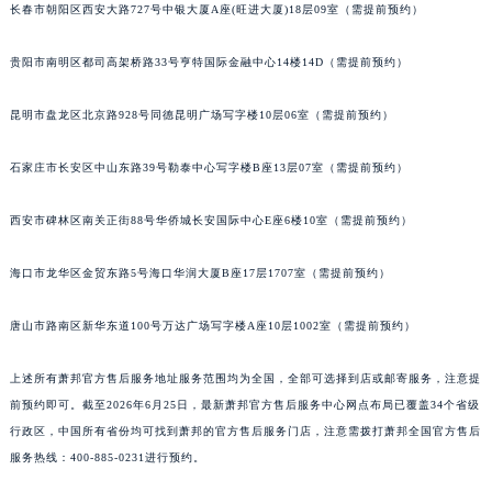
长春市朝阳区西安大路727号中银大厦A座(旺进大厦)18层09室（需提前预约）
内蒙古自治区兴安盟市乌兰浩特市兴安大街萧邦售后服务中心（需提前预约）
山西省大同市平城区迎宾街萧邦售后服务中心（需提前预约）
贵阳市南明区都司高架桥路33号亨特国际金融中心14楼14D（需提前预约）
山西省晋城市城区黄华街萧邦售后服务中心（需提前预约）
山西省晋中市榆次区顺城街萧邦售后服务中心（需提前预约）
昆明市盘龙区北京路928号同德昆明广场写字楼10层06室（需提前预约）
山西省临汾市尧都区解放路萧邦售后服务中心（需提前预约）
石家庄市长安区中山东路39号勒泰中心写字楼B座13层07室（需提前预约）
山西省吕梁市离石区永宁中路与建设街交叉口萧邦售后服务中心（需提前预约）
山西省朔州市朔城区怡西路与鄯阳西街交汇处萧邦售后服务中心（需提前预约）
西安市碑林区南关正街88号华侨城长安国际中心E座6楼10室（需提前预约）
山西省忻州市忻府区和平东街与七一南路交叉口萧邦售后服务中心（需提前预约）
山西省阳泉市郊区平阳东街与新城大道交叉口萧邦售后服务中心（需提前预约）
海口市龙华区金贸东路5号海口华润大厦B座17层1707室（需提前预约）
山西省运城市盐湖区河东街萧邦售后服务中心（需提前预约）
唐山市路南区新华东道100号万达广场写字楼A座10层1002室（需提前预约）
山西省长治市潞州区英雄中路萧邦售后服务中心（需提前预约）
山西省太原市迎泽区迎泽街道解放路15号亨得利名表维修授权店3楼萧邦售后服务中心（需提前预约）
上述所有萧邦官方售后服务地址服务范围均为全国，全部可选择到店或邮寄服务，注意提
天津市和平区赤峰道136号天津国际金融中心26层2603室萧邦售后服务中心（需提前预约）
前预约即可。截至2026年6月25日，最新萧邦官方售后服务中心网点布局已覆盖34个省级
安徽省安庆市迎江区人民路萧邦售后服务中心（需提前预约）
行政区，中国所有省份均可找到萧邦的官方售后服务门店，注意需拨打萧邦全国官方售后
安徽省蚌埠市蚌山区淮河路萧邦售后服务中心（需提前预约）
服务热线：400-885-0231进行预约。
安徽省亳州市谯城区魏武大道萧邦售后服务中心（需提前预约）