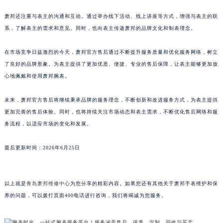
澳门特别行政区花地玛堂区关闸广场萧邦售后服务中心（需提前预约）
萧邦还注重与表主的沟通和互动。通过举办线下活动、线上讲座等方式，增强与表主的联
澳门特别行政区花王堂区大三巴商圈萧邦售后服务中心（需提前预约）
系，了解表主的需求和意见。同时，也向表主传递萧邦的品牌文化和制表理念。
澳门特别行政区嘉模堂区官也街萧邦售后服务中心（需提前预约）
澳门省路氹城市金光大道萧邦售后服务中心（需提前预约）
在市场竞争日益激烈的今天，萧邦官方售后通过不断提升服务质量和优化服务网络，树立
了良好的品牌形象。为表主提供了更加优质、便捷、专业的售后保障，让表主能够更加放
澳门特别行政区望德堂区塔石广场萧邦售后服务中心（需提前预约）
心地佩戴和使用萧邦腕表。
福建省福州市鼓楼区五四路128-1号恒力城写字楼15层03室萧邦售后服务中心（需提前预约）
福建省厦门市思明区湖滨东路95号万象城华润大厦B座11层1104室萧邦售后服务中心（需提前预约）
未来，萧邦官方售后将继续秉承品牌的服务理念，不断创新和改进服务方式，为表主提供
广东省潮州市潮安区新风路与潮汕路交汇处萧邦售后服务中心（需提前预约）
更加完善的售后体验。同时，也将持续关注市场动态和表主需求，不断优化售后网络和服
广东省广州市天河区天河路230号万菱汇国际中心A塔7层704室萧邦售后服务中心（需提前预约）
务流程，以适应市场的变化和发展。
广东省广州市越秀区环市东路371-375号世界贸易中心大厦南塔15层1507室萧邦售后服务中心（需提前预约）
最后更新时间：2026年6月25日
广东省河源市源城区越王大道萧邦售后服务中心（需提前预约）
广东省惠州市惠城区江北文昌一路7号华贸大厦1座30层3005室萧邦售后服务中心（需提前预约）
广东省江门市蓬江区广场西路萧邦售后服务中心（需提前预约）
以上就是
青岛萧邦维修中心
为您分享的精彩内容。如果您还有其他关于萧邦手表维护和保
广东省揭阳市榕城进贤门步行街萧邦售后服务中心（需提前预约）
养的问题，可以拨打页面400电话进行咨询，我们将竭诚为您服务。
广东省茂名市电白区水东街道迎宾大道萧邦售后服务中心（需提前预约）
广东省梅州市梅江区金燕大道萧邦售后服务中心（需提前预约）