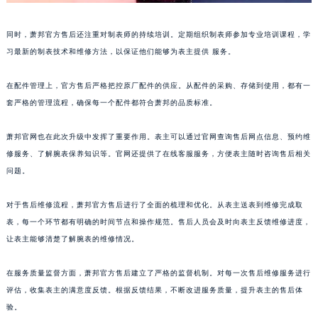
山东省潍坊市奎文区东风东街萧邦售后服务中心（需提前预约）
山东省枣庄市滕州市北辛路与善国路交叉口萧邦售后服务中心（需提前预约）
同时，萧邦官方售后还注重对制表师的持续培训。定期组织制表师参加专业培训课程，学
习最新的制表技术和维修方法，以保证他们能够为表主提供 服务。
山东省淄博市张店区金晶大道萧邦售后服务中心（需提前预约）
上海市黄浦区南京东路299号宏伊国际广场写字楼8层806室萧邦售后服务中心（需提前预约）
在配件管理上，官方售后严格把控原厂配件的供应。从配件的采购、存储到使用，都有一
上海市徐汇区虹桥路3号港汇中心2座37层3705室萧邦售后服务中心（需提前预约）
套严格的管理流程，确保每一个配件都符合萧邦的品质标准。
浙江省杭州市上城区钱江路1366号华润大厦A座5层503-5室萧邦售后服务中心（需提前预约）
浙江省湖州市吴兴区劳动路萧邦售后服务中心（需提前预约）
萧邦官网也在此次升级中发挥了重要作用。表主可以通过官网查询售后网点信息、预约维
浙江省嘉兴市南湖区广益路705号嘉兴世界贸易中心A座13层1304室萧邦售后服务中心（需提前预约）
修服务、了解腕表保养知识等。官网还提供了在线客服服务，方便表主随时咨询售后相关
问题。
浙江省金华市金东区东市南街777号金华万达广场4号楼22楼2209室萧邦售后服务中心（需提前预约）
浙江省丽水市莲都区解放街萧邦售后服务中心（需提前预约）
对于售后维修流程，萧邦官方售后进行了全面的梳理和优化。从表主送表到维修完成取
浙江省宁波市江北区大闸南路500号来福士广场办公楼20层2009室萧邦售后服务中心（需提前预约）
表，每一个环节都有明确的时间节点和操作规范。售后人员会及时向表主反馈维修进度，
浙江省衢州市柯城区上街萧邦售后服务中心（需提前预约）
让表主能够清楚了解腕表的维修情况。
浙江省绍兴市越城区胜利东路379号世茂天际中心写字楼8层805室萧邦售后服务中心（需提前预约）
浙江省舟山市定海区解放东路萧邦售后服务中心（需提前预约）
在服务质量监督方面，萧邦官方售后建立了严格的监督机制。对每一次售后维修服务进行
评估，收集表主的满意度反馈。根据反馈结果，不断改进服务质量，提升表主的售后体
澳门特别行政区大堂区议事亭前地（新马路）萧邦售后服务中心（需提前预约）
验。
澳门特别行政区风顺堂区南湾大马路萧邦售后服务中心（需提前预约）