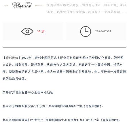
务网络的全面优化升级。通过网点改造、服务拓展、流程
扬州市邗江区国展路29号星耀天地写字楼1号楼18层1803室（需提前预约）
革新、热线整合这四大举措，构建起了一个覆盖全国、规
盐城市盐都区世纪大道5号盐城金融城写字楼1号楼16层1604室（需提前预约）
范有序、便捷高效的官方售后体系，全方位提升中国表
泰州市海陵区永定东路399号置地商务中心东塔写字楼（华润万象城）17层1706室（需提前预约）
主…

宁波市江北区大闸南路500号来福士广场办公楼20层2009室（需提前预约）
38 次
2026-07-01
杭州市上城区钱江路1366号华润大厦写字楼A座5层503-5室（需提前预约）
金华市金东区东市南街777号金华万达广场写字楼4号楼22层2209室（需提前预约）
绍兴市越城区胜利东路379号世茂天际中心写字楼8层805室（需提前预约）
【
萧邦维修
】2026年，萧邦中国区正式实现全国售后服务网络的全面优化升级。通过网
嘉兴市南湖区广益路705号嘉兴世界贸易中心写字楼A座13层1304室（需提前预约）
点改造、服务拓展、流程革新、热线整合这四大举措，构建起了一个覆盖全国、规范有
南昌市红谷滩新区红谷中大道998号绿地双子塔（中央广场）A1座办公楼14层07室（需提前预约）
序、便捷高效的官方售后体系，全方位提升中国表主的售后体验，全力守护每一枚萧邦腕
济南市历下区经十路11111号华润中心写字楼（万象城）15层1508室（需提前预约）
表的品质与价值。
广州市天河区天河路230号万菱汇国际中心写字楼A塔7层704室（需提前预约）
萧邦官方售后服务中心全国网点地址：
广州市越秀区环市东路371-375号世界贸易中心大厦南塔写字楼15层07室（需提前预约）
深圳市罗湖区深南东路5001号华润大厦写字楼17层1701室（需提前预约）
北京市东城区东长安街1号东方广场写字楼W3座6层602室（需提前预约）
惠州市惠城区江北文昌一路7号华贸大厦写字楼1座30层05室（需提前预约）
厦门市思明区湖滨东路95号华润大厦写字楼B座11层1104室（需提前预约）
北京市朝阳区建国门外大街甲6号华熙国际中心写字楼D座11层1102室（需提前预约）
福州市鼓楼区五四路128-1号恒力城写字楼15层03室（需提前预约）