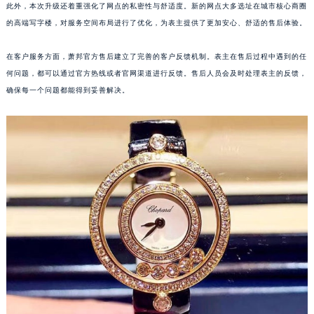
此外，本次升级还着重强化了网点的私密性与舒适度。新的网点大多选址在城市核心商圈
江西省九江市浔阳区浔阳路萧邦售后服务中心（需提前预约）
的高端写字楼，对服务空间布局进行了优化，为表主提供了更加安心、舒适的售后体验。
江西省南昌市红谷滩新区红谷中大道998号绿地双子塔（中央广场）A1座办公楼14层1407室萧邦售后服务中心（需提前预约）
江西省萍乡市安源区萍安北大道与康庄路交叉口萧邦售后服务中心（需提前预约）
在客户服务方面，萧邦官方售后建立了完善的客户反馈机制。表主在售后过程中遇到的任
江西省上饶市信州区滨江西路萧邦售后服务中心（需提前预约）
何问题，都可以通过官方热线或者官网渠道进行反馈。售后人员会及时处理表主的反馈，
确保每一个问题都能得到妥善解决。
江西省新余市渝水区北湖西路萧邦售后服务中心（需提前预约）
江西省宜春市袁州区中山中路萧邦售后服务中心（需提前预约）
江西省鹰潭市月湖区胜利东路萧邦售后服务中心（需提前预约）
山东省德州市德城区东风中路萧邦售后服务中心（需提前预约）
山东省东营市东营区济南路萧邦售后服务中心（需提前预约）
山东省济南市历下区经十路11111号华润中心写字楼（万象城）15层1508室萧邦售后服务中心（需提前预约）
山东省济宁市任城区太白楼路萧邦售后服务中心（需提前预约）
山东省莱芜市文化南路8号银座商城名表维修一楼名表维修萧邦售后服务中心（需提前预约）
山东省临沂市兰山区解放路萧邦售后服务中心（需提前预约）
山东省日照市东港区烟台路萧邦售后服务中心（需提前预约）
山东省泰安市泰山区财源街道泰山大街萧邦售后服务中心（需提前预约）
山东省威海市环翠区新威海路89号振华商厦一楼名表维修萧邦售后服务中心（需提前预约）