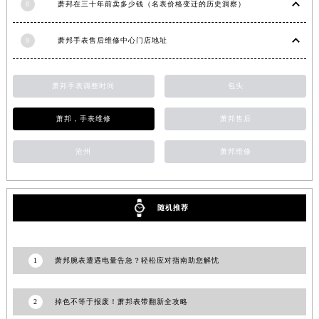
8
萧邦在三十年前卖多少钱（名表价格变迁的历史洞察）
湖南省郴州市北湖区国庆北路萧邦售后服务中心（需提前预约）
湖南省衡阳市雁峰区解放路萧邦售后服务中心（需提前预约）
9
萧邦手表售后维修中心门店地址
湖南省怀化市鹤城区迎丰中路萧邦售后服务中心（需提前预约）
湖南省娄底市娄星区长青街萧邦售后服务中心（需提前预约）
萧邦手表调整时间
包头
湖南省邵阳市双清区东风路萧邦售后服务中心（需提前预约）
湖南省湘潭市雨湖区莲城大道萧邦售后服务中心（需提前预约）
萧邦，手表维修
萧邦售后
湖南省益阳市赫山区桃花仑路萧邦售后服务中心（需提前预约）
沧州
萧邦维修
湖南省永州市冷水滩区永州大道与中兴路交叉口萧邦售后服务中心（需提前预约）
湖南省岳阳市岳阳楼区东茅岭路萧邦售后服务中心（需提前预约）
湖南省张家界市永定区解放路萧邦售后服务中心（需提前预约）
随机推荐
湖南省长沙市芙蓉区建湘路393号世茂环球金融中心写字楼10层1013室萧邦售后服务中心（需提前预约）
湖南省株洲市芦淞区建设南路萧邦售后服务中心（需提前预约）
甘肃省白银市白银区北京路萧邦售后服务中心（需提前预约）
1
萧邦腕表遭遇电量告急？轻松应对指南助您解忧
甘肃省定西市安定区解放路萧邦售后服务中心（需提前预约）
甘肃省敦煌市沙州镇阳关中路萧邦售后服务中心（需提前预约）
2
掉色不等于报废！萧邦表带翻新全攻略
甘肃省合作市人民街萧邦售后服务中心（需提前预约）