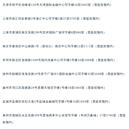
天津市和平区赤峰道136号天津国际金融中心写字楼26层2603室（需提前预约）
成都市锦江区人民东路6号SAC东原中心写字楼24层2406B室（需提前预约）
重庆市江北区观音桥步行街2号融恒时代广场写字楼9层902室（需提前预约）
上海市徐汇区虹桥路3号港汇中心写字楼2座37层3705室（需提前预约）
长沙市芙蓉区定王台街道建湘路393号世茂环球金融中心写字楼（芙蓉广场）10层13室（需提前预约）
郑州市二七区铭功路10号华润大厦写字楼29层2905室（需提前预约）
上海市黄浦区南京东路299号宏伊国际广场写字楼8层806室（需提前预约）
太原市迎泽区解放路15号亨得利名表服务中心（品牌授权店）3层整层（需提前预约）
沈阳市沈河区中街路137号亨得利名表服务中心（品牌授权店）1层整层（需提前预约）
南京市秦淮区中山南路1号（新街口）南京中心写字楼22层C1-1室（需提前预约）
沈阳市沈河区中街路83号亨得利名表服务中心（品牌授权店）1层整层（需提前预约）
常州市新北区龙锦路1590号现代传媒中心写字楼5号楼10层1008室（需提前预约）
乌鲁木齐市天山区红山路26号时代广场（CCMALL）C座17层17-B（需提前预约）
温州市鹿城区锦绣路1067号置信广场10层1015室（需提前预约）
徐州市鼓楼区淮海东路29号苏宁广场IFC国际金融中心写字楼35层3508室（需提前预约）
哈尔滨市道里区友谊西路600号富力中心T2座写字楼29层03室（需提前预约）
大连市中山区人民路15号国际金融大厦7层G室（需提前预约）
扬州市邗江区国展路29号星耀天地写字楼1号楼18层1803室（需提前预约）
佛山市禅城区季华五路57号万科金融中心C座12层1205室（需提前预约）
盐城市盐都区世纪大道5号盐城金融城写字楼1号楼16层1604室（需提前预约）
东莞市东城街道鸿福东路1号民盈国贸中心T1写字楼9层907室（需提前预约）
无锡市梁溪区人民中路139号恒隆广场写字楼1座11层1104室（需提前预约）
泰州市海陵区永定东路399号置地商务中心东塔写字楼（华润万象城）17层1706室（需提
南通市崇川区工农路57号圆融广场写字楼16层1603室（需提前预约）
前预约）
苏州市苏州工业园区星港街199号苏州中心办公楼C座22层08室（需提前预约）