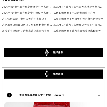
广西壮族自治区贺州市八步区城东街道灵峰南路萧邦售后服务中心（需提前预约）
2026年8月萧邦官方保养维修中心网点最终新增及迁址补充公告
2026年7月萧邦官方售后网点地址更新与新增补充修订最终一览
广西壮族自治区来宾市兴宾区桂中大道萧邦售后服务中心（需提前预约）
2026年7月萧邦官方保养中心维修网点搬迁及新增补充确认终稿内容
从碎裂到焕新：一块萧邦的重生之旅
广西壮族自治区柳州市城中区中山中路萧邦售后服务中心（需提前预约）
从生锈到如新：萧邦表盘护理实战分享
从预防到修复：全面守护你的萧邦指针安全
广西壮族自治区钦州市钦南区金海湾东大街萧邦售后服务中心（需提前预约）
从佩戴姿势到存放环境，全面解析萧邦精准秘诀
2026年6月萧邦官方维修保养服务中心搬迁与新设点补充确认通告原文发布完毕
高端手表也怕刮？萧邦表蒙划痕自救手册
从生锈到焕新：萧邦表盘保养全流程解析
广西壮族自治区梧州市万秀区龙湖镇高旺路萧邦售后服务中心（需提前预约）
广西壮族自治区玉林市玉州区金玉路萧邦售后服务中心（需提前预约）
海南省儋州市儋州市那大镇兰洋北路萧邦售后服务中心（需提前预约）
海南省东方市八所镇解放西路萧邦售后服务中心（需提前预约）
萧邦保养
海南省琼海市嘉积镇东风路萧邦售后服务中心（需提前预约）
海南省三沙市西沙区西沙群岛永兴岛北京路萧邦售后服务中心（需提前预约）
海南省三亚市吉阳区迎宾路萧邦售后服务中心（需提前预约）
推荐阅读
海南省万宁市万城镇解放路萧邦售后服务中心（需提前预约）
海南省文昌市文城镇教育东路萧邦售后服务中心（需提前预约）
海南省五指山市通什镇三月三大道萧邦售后服务中心（需提前预约）
1
萧邦维修保养服务中心介绍 | Chopard
香港特别行政区尖沙咀区油尖旺区广东道萧邦售后服务中心（需提前预约）
香港特别行政区金钟区中西区金钟道萧邦售后服务中心（需提前预约）