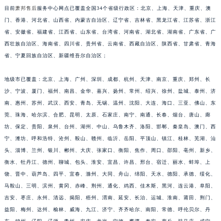
目前
萧邦售后
服务中心网点已覆盖全国34个省级行政区：北京、上海、天津、重庆、澳
安徽省池州市贵池区长江路萧邦售后服务中心（需提前预约）
门、香港、河北省、山西省、内蒙古自治区、辽宁省、吉林省、黑龙江省、江苏省、浙江
安徽省滁州市琅琊区南谯北路萧邦售后服务中心（需提前预约）
省、安徽省、福建省、江西省、山东省、台湾省、河南省、湖北省、湖南省、广东省、广
安徽省阜阳市颍州区颍州北路萧邦售后服务中心（需提前预约）
西壮族自治区、海南省、四川省、贵州省、云南省、西藏自治区、陕西省、甘肃省、青海
安徽省淮北市相山区淮海路萧邦售后服务中心（需提前预约）
省、宁夏回族自治区、新疆维吾尔自治区；
安徽省淮南市田家庵区国庆中路萧邦售后服务中心（需提前预约）
安徽省黄山市屯溪区黄山西路萧邦售后服务中心（需提前预约）
地级市已覆盖：北京、上海、广州、深圳、成都、杭州、天津、南京、重庆、郑州、长
沙、宁波、厦门、福州、南昌、金华、嘉兴、扬州、常州、绍兴、徐州、盐城、泰州、济
安徽省六安市金安区解放中路萧邦售后服务中心（需提前预约）
南、惠州、苏州、武汉、西安、青岛、无锡、温州、沈阳、大连、海口、三亚、佛山、东
安徽省马鞍山市雨山区湖南西路萧邦售后服务中心（需提前预约）
莞、珠海、哈尔滨、合肥、昆明、太原、石家庄、南宁、南通、长春、烟台、唐山、廊
安徽省宿州市埇桥区人民中路萧邦售后服务中心（需提前预约）
坊、保定、贵阳、泉州、台州、湖州、中山、乌鲁木齐、洛阳、邯郸、秦皇岛、澳门、西
安徽省铜陵市铜官区石城大道萧邦售后服务中心（需提前预约）
宁、潍坊、呼和浩特、沧州、鞍山、赣州、临沂、岳阳、平顶山、镇江、桂林、芜湖、汕
安徽省芜湖市镜湖区中山路步行街萧邦售后服务中心（需提前预约）
头、淄博、兰州、银川、郴州、大庆、张家口、衡阳、焦作、周口、邵阳、亳州、新乡、
安徽省宣城市宣州区叠嶂西路萧邦售后服务中心（需提前预约）
衡水、牡丹江、德州、聊城、包头、淮安、宜昌、许昌、邢台、宿迁、丽水、蚌埠、上
饶、晋中、葫芦岛、四平、宜春、滁州、大同、舟山、绵阳、天水、德阳、承德、绥化、
福建省龙岩市新罗区九一南路萧邦售后服务中心（需提前预约）
马鞍山、三明、滨州、黄冈、赤峰、荆州、通化、鸡西、佳木斯、黑河、连云港、阜阳、
福建省南平市建阳区人民西路萧邦售后服务中心（需提前预约）
吉安、枣庄、永州、清远、揭阳、梧州、渭南、延安、长治、运城、淮南、莆田、荆门、
福建省宁德市蕉城区天湖东路萧邦售后服务中心（需提前预约）
益阳、梅州、达州、榆林、威海、九江、济宁、齐齐哈尔、南阳、常德、呼伦贝尔、丹
福建省莆田市城厢区霞林街道荔华东大道萧邦售后服务中心（需提前预约）