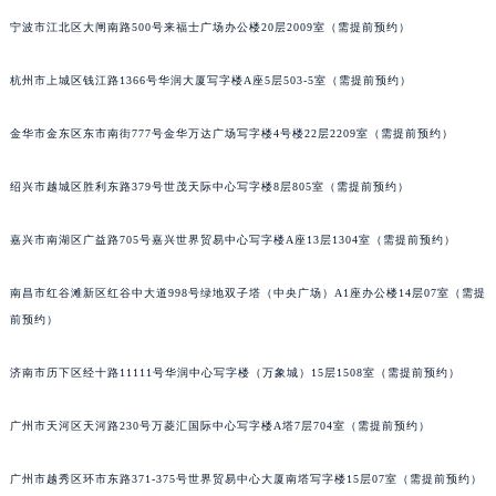
武汉市江汉区解放大道686号世界贸易大厦38层09室（需提前预约）
宁波市江北区大闸南路500号来福士广场办公楼20层2009室（需提前预约）
南宁市青秀区金湖路59号地王大厦12楼1224室（需提前预约）
杭州市上城区钱江路1366号华润大厦写字楼A座5层503-5室（需提前预约）
合肥市蜀山区潜山路111号万象城华润大厦B座12楼03室（需提前预约）
泉州市丰泽区宝洲路729号浦西万达中心写字楼A座7楼709室（需提前预约）
金华市金东区东市南街777号金华万达广场写字楼4号楼22层2209室（需提前预约）
青岛市南区山东路6号华润大厦B座22层04室（需提前预约）
烟台市芝罘区胜利路139号万达金融中心A座907室（需提前预约）
绍兴市越城区胜利东路379号世茂天际中心写字楼8层805室（需提前预约）
长春市朝阳区西安大路727号中银大厦A座(旺进大厦)18层09室（需提前预约）
贵阳市南明区都司高架桥路33号亨特国际金融中心14楼14D（需提前预约）
嘉兴市南湖区广益路705号嘉兴世界贸易中心写字楼A座13层1304室（需提前预约）
昆明市盘龙区北京路928号同德昆明广场写字楼10层06室（需提前预约）
南昌市红谷滩新区红谷中大道998号绿地双子塔（中央广场）A1座办公楼14层07室（需提
石家庄市长安区中山东路39号勒泰中心写字楼B座13层07室（需提前预约）
前预约）
西安市碑林区南关正街88号华侨城长安国际中心E座6楼10室（需提前预约）
海口市龙华区金贸东路5号海口华润大厦B座17层1707室（需提前预约）
济南市历下区经十路11111号华润中心写字楼（万象城）15层1508室（需提前预约）
唐山市路南区新华东道100号万达广场写字楼A座10层1002室（需提前预约）
台州市椒江区东海大道1800号腾达中心东1幢20楼2002室（需提前预约）
广州市天河区天河路230号万菱汇国际中心写字楼A塔7层704室（需提前预约）
内蒙古自治区呼和浩特市玉泉区大学西街70号华润万象城写字楼（鄂尔多斯大厦）23层2326室（需提前预约）
广州市越秀区环市东路371-375号世界贸易中心大厦南塔写字楼15层07室（需提前预约）
甘肃省兰州市七里河区西津西路16号兰州中心写字楼21层2102室（需提前预约）