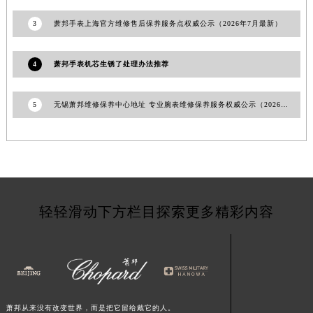
甘肃省嘉峪关市雄关区新华中路萧邦售后服务中心（需提前预约）
3
萧邦手表上海官方维修售后保养服务点权威公示（2026年7月最新）
甘肃省金昌市金川区北京路萧邦售后服务中心（需提前预约）
甘肃省酒泉市肃州区西大街萧邦售后服务中心（需提前预约）
4
萧邦手表机芯生锈了处理办法推荐
甘肃省临夏市城南街道团结路萧邦售后服务中心（需提前预约）
甘肃省陇南市武都区人民路萧邦售后服务中心（需提前预约）
5
无锡萧邦维修保养中心地址 专业腕表维修保养服务权威公示（2026年7月最新）
甘肃省平凉市崆峒区西大街萧邦售后服务中心（需提前预约）
甘肃省庆阳市西峰区南大街萧邦售后服务中心（需提前预约）
甘肃省天水市秦州区民主路萧邦售后服务中心（需提前预约）
甘肃省武威市凉州区迎宾路萧邦售后服务中心（需提前预约）
甘肃省张掖市甘州区民乐北路萧邦售后服务中心（需提前预约）
轻轻滑动下方栏目探索更多精彩内容
宁夏回族自治区固原市原州区文化街萧邦售后服务中心（需提前预约）
宁夏回族自治区石嘴山市大武口区贺兰山路萧邦售后服务中心（需提前预约）
宁夏回族自治区吴忠市利通区开元大道萧邦售后服务中心（需提前预约）
宁夏回族自治区银川市兴庆区新华东路97号新百中心C馆一层C1-18号商铺萧邦售后服务中心（需提前预约）
宁夏回族自治区中卫市沙坡头区鼓楼东街萧邦售后服务中心（需提前预约）
青海省果洛藏族自治州玛沁县团结路萧邦售后服务中心（需提前预约）
萧邦从来没有改变世界，而是把它留给戴它的人。