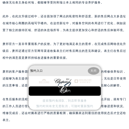
确保无论表主身处何地，都能够享受到和瑞士本土相同的专业养护服务。
江西省宜春市袁州区中山中路萧邦售后服务中心（需提前预约）
江西省鹰潭市月湖区胜利东路萧邦售后服务中心（需提前预约）
此外，在此次升级过程中，还全面加强了网点的私密性和舒适度。新的售后网点大多选址
山东省德州市德城区东风中路萧邦售后服务中心（需提前预约）
在城市核心商圈的高端写字楼内。在这些新址中，对服务空间的布局进行了优化，例如设
山东省东营市东营区济南路萧邦售后服务中心（需提前预约）
置了独立的接待区域、舒适的休息场所等，为表主提供更加安心和舒适的售后体验环境。
山东省济南市历下区经十路11111号华润中心写字楼（万象城）15层1508室萧邦售后服务中心（需提前预约）
萧邦官方一直非常重视客户的反馈。为了更好地满足表主的需求，在完成售后网络优化升
山东省济宁市任城区太白楼路萧邦售后服务中心（需提前预约）
级后，萧邦还通过官方官网等渠道收集表主们对售后网点的意见和建议。表主们在售后过
山东省莱芜市文化南路8号银座商城名表维修一楼名表维修萧邦售后服务中心（需提前预约）
程中的满意度是萧邦持续改进服务的重要依据。
山东省临沂市兰山区解放路萧邦售后服务中心（需提前预约）
山东省日照市东港区烟台路萧邦售后服务中心（需提前预约）
预约入口
关闭
萧邦的客户服务团队也在不断提升自身的专业素养。他们不仅熟悉腕表的维修保养知识，
山东省泰安市泰山区财源街道泰山大街萧邦售后服务中心（需提前预约）
还能够为表主提供详细的售后咨询服务。当表主遇到关于腕表的问题时，无论是日常使用
的注意事项，还是售后维修的相关流程，客户服务团队都能够给予专业且耐心的解答。
山东省威海市环翠区新威海路89号振华商厦一楼名表维修萧邦售后服务中心（需提前预约）
立即预约
山东省潍坊市奎文区东风东街萧邦售后服务中心（需提前预约）
在售后服务的流程方面，萧邦也进行了进一步的优化。从表主送表到网点开始，就有专门
提前预约免排队，到店即享服务
山东省枣庄市滕州市北辛路与善国路交叉口萧邦售后服务中心（需提前预约）
预约时间有变无需取消，可随时重新预约
的工作人员进行登记和检查。在维修过程中，会及时向表主反馈腕表的维修进度和状况。
山东省淄博市张店区金晶大道萧邦售后服务中心（需提前预约）
维修完成后，还会对腕表进行严格的质量检测，确保腕表达到最佳的使用状态后才交还给
上海市黄浦区南京东路299号宏伊国际广场写字楼8层806室萧邦售后服务中心（需提前预约）
表主。
上海市徐汇区虹桥路3号港汇中心2座37层3705室萧邦售后服务中心（需提前预约）