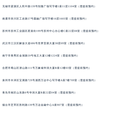
河北省保定市竞秀区朝阳北大街北国先天下萧邦售后服务中心（需提前预约）
无锡市梁溪区人民中路139号恒隆广场写字楼1座11层1104室（需提前预约）
内蒙古自治区阿拉善盟市左旗土尔扈特大街萧邦售后服务中心（需提前预约）
南通市崇川区工农路57号圆融广场写字楼16层1603室（需提前预约）
内蒙古自治区巴彦淖尔市临河区新华街萧邦售后服务中心（需提前预约）
内蒙古自治区包头市青山区幸福路甲3号王府井百货名表维修萧邦售后服务中心（需提前预约）
苏州市苏州工业园区星港街199号苏州中心办公楼C座22层08室（需提前预约）
内蒙古自治区赤峰市红山区哈达街萧邦售后服务中心（需提前预约）
内蒙古自治区鄂尔多斯市东胜区伊金霍洛街萧邦售后服务中心（需提前预约）
武汉市江汉区解放大道686号世界贸易大厦38层09室（需提前预约）
内蒙古自治区呼伦贝尔市海拉尔区中央街萧邦售后服务中心（需提前预约）
内蒙古自治区通辽市科尔沁区明仁大街萧邦售后服务中心（需提前预约）
南宁市青秀区金湖路59号地王大厦12楼1224室（需提前预约）
内蒙古自治区乌海市海勃湾区人民南路萧邦售后服务中心（需提前预约）
合肥市蜀山区潜山路111号万象城华润大厦B座12楼03室（需提前预约）
内蒙古自治区乌兰察布市集宁区恩和大街萧邦售后服务中心（需提前预约）
内蒙古自治区锡林郭勒盟市锡林浩特市光明街与额尔敦路交叉口萧邦售后服务中心（需提前预约）
泉州市丰泽区宝洲路729号浦西万达中心写字楼A座7楼709室（需提前预约）
内蒙古自治区兴安盟市乌兰浩特市兴安大街萧邦售后服务中心（需提前预约）
山西省大同市平城区迎宾街萧邦售后服务中心（需提前预约）
青岛市南区山东路6号华润大厦B座22层04室（需提前预约）
山西省晋城市城区黄华街萧邦售后服务中心（需提前预约）
烟台市芝罘区胜利路139号万达金融中心A座907室（需提前预约）
山西省晋中市榆次区顺城街萧邦售后服务中心（需提前预约）
山西省临汾市尧都区解放路萧邦售后服务中心（需提前预约）