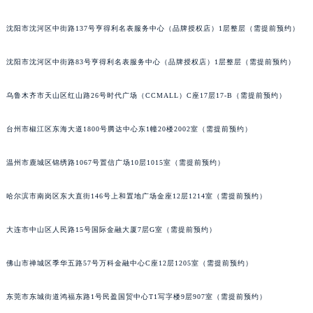
辽宁省鞍山市铁东区站前街萧邦售后服务中心（需提前预约）
沈阳市沈河区中街路137号亨得利名表服务中心（品牌授权店）1层整层（需提前预约）
辽宁省本溪市平山区胜利路萧邦售后服务中心（需提前预约）
辽宁省朝阳市双塔区新华路萧邦售后服务中心（需提前预约）
沈阳市沈河区中街路83号亨得利名表服务中心（品牌授权店）1层整层（需提前预约）
辽宁省丹东市振兴区七经街萧邦售后服务中心（需提前预约）
辽宁省抚顺市新抚区东一路萧邦售后服务中心（需提前预约）
乌鲁木齐市天山区红山路26号时代广场（CCMALL）C座17层17-B（需提前预约）
辽宁省阜新市海州区解放大街萧邦售后服务中心（需提前预约）
台州市椒江区东海大道1800号腾达中心东1幢20楼2002室（需提前预约）
辽宁省葫芦岛市连山区中央路萧邦售后服务中心（需提前预约）
辽宁省锦州市古塔区中央大街萧邦售后服务中心（需提前预约）
温州市鹿城区锦绣路1067号置信广场10层1015室（需提前预约）
辽宁省辽阳市白塔区新运大街萧邦售后服务中心（需提前预约）
辽宁省盘锦市兴隆台区石油大街萧邦售后服务中心（需提前预约）
哈尔滨市南岗区东大直街146号上和置地广场金座12层1214室（需提前预约）
辽宁省铁岭市银州区南马路萧邦售后服务中心（需提前预约）
辽宁省营口市站前区市府路与渤海大街交叉口萧邦售后服务中心（需提前预约）
大连市中山区人民路15号国际金融大厦7层G室（需提前预约）
辽宁省沈阳市沈河区中街路137号亨得利名表维修授权店1楼萧邦售后服务中心（需提前预约）
佛山市禅城区季华五路57号万科金融中心C座12层1205室（需提前预约）
辽宁省沈阳市沈河区中街路83号亨得利名表维修授权店1楼萧邦售后服务中心（需提前预约）
北京市朝阳区建国门外大街甲6号华熙国际中心D座11层1102室萧邦售后服务中心（北京总部）（需提前预约）
东莞市东城街道鸿福东路1号民盈国贸中心T1写字楼9层907室（需提前预约）
北京市东城区东长安街1号王府井东方广场W3座6层602室萧邦售后服务中心（需提前预约）