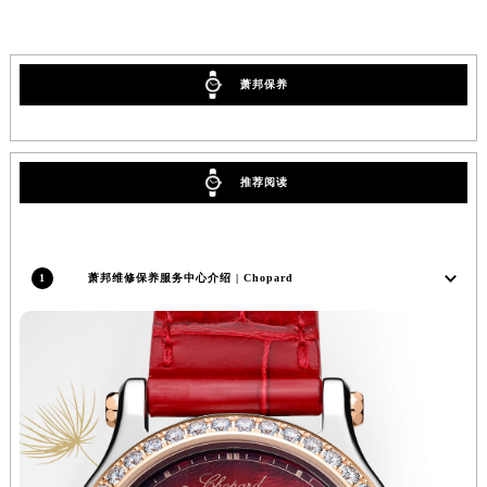
湖北省黄冈市黄州区赤壁大道萧邦售后服务中心（需提前预约）
湖北省黄石市黄石港区武汉路萧邦售后服务中心（需提前预约）
湖北省荆门市东宝中天街步行街萧邦售后服务中心（需提前预约）
萧邦保养
湖北省荆州市荆州区荆中路萧邦售后服务中心（需提前预约）
湖北省十堰市茅箭区人民北路萧邦售后服务中心（需提前预约）
湖北省随州市曾都区青年路萧邦售后服务中心（需提前预约）
推荐阅读
湖北省咸宁市咸安区长安大道萧邦售后服务中心（需提前预约）
湖北省襄阳市樊城区长虹路与人民路交叉口萧邦售后服务中心（需提前预约）
湖北省孝感市孝南区复兴大道萧邦售后服务中心（需提前预约）
1
萧邦维修保养服务中心介绍 | Chopard
湖北省宜昌市西陵区夷陵大道与港窑路萧邦售后服务中心（需提前预约）
湖南省常德市武陵区人民路萧邦售后服务中心（需提前预约）
湖南省郴州市北湖区国庆北路萧邦售后服务中心（需提前预约）
湖南省衡阳市雁峰区解放路萧邦售后服务中心（需提前预约）
湖南省怀化市鹤城区迎丰中路萧邦售后服务中心（需提前预约）
湖南省娄底市娄星区长青街萧邦售后服务中心（需提前预约）
湖南省邵阳市双清区东风路萧邦售后服务中心（需提前预约）