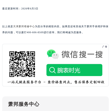
广西壮族自治区玉林市玉州区金玉路萧邦售后服务中心（需提前预约）
最后更新时间：2026年6月3日
海南省儋州市儋州市那大镇兰洋北路萧邦售后服务中心（需提前预约）
海南省东方市八所镇解放西路萧邦售后服务中心（需提前预约）
海南省琼海市嘉积镇东风路萧邦售后服务中心（需提前预约）
以上就是
天津萧邦维修中心
为您分享的精彩内容。如果您还有其他关于萧邦手表维护和保
养的问题，可以拨打400-606-8509进行咨询，我们将竭诚为您服务。
海南省三沙市西沙区西沙群岛永兴岛北京路萧邦售后服务中心（需提前预约）
海南省三亚市吉阳区迎宾路萧邦售后服务中心（需提前预约）
海南省万宁市万城镇解放路萧邦售后服务中心（需提前预约）
海南省文昌市文城镇教育东路萧邦售后服务中心（需提前预约）
海南省五指山市通什镇三月三大道萧邦售后服务中心（需提前预约）
香港特别行政区尖沙咀区油尖旺区广东道萧邦售后服务中心（需提前预约）
香港特别行政区金钟区中西区金钟道萧邦售后服务中心（需提前预约）
香港特别行政区九龙区油尖旺区弥敦道萧邦售后服务中心（需提前预约）
香港特别行政区铜锣湾区湾仔区轩尼诗道萧邦售后服务中心（需提前预约）
河南省安阳市文峰区解放大道萧邦售后服务中心（需提前预约）
河南省鹤壁市淇滨区九州路萧邦售后服务中心（需提前预约）
萧邦服务中心
河南省济源市沁园街道济水大道萧邦售后服务中心（需提前预约）