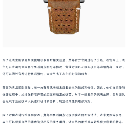
福建省福州市鼓楼区五四路128-1号恒力城写字楼15层03室萧邦售后服务中心（需提前预约）
福建省厦门市思明区湖滨东路95号万象城华润大厦B座11层1104室萧邦售后服务中心（需提前预约）
广东省潮州市潮安区新风路与潮汕路交汇处萧邦售后服务中心（需提前预约）
广东省广州市天河区天河路230号万菱汇国际中心A塔7层704室萧邦售后服务中心（需提前预约）
广东省广州市越秀区环市东路371-375号世界贸易中心大厦南塔15层1507室萧邦售后服务中心（需提前预约）
广东省河源市源城区越王大道萧邦售后服务中心（需提前预约）
广东省惠州市惠城区江北文昌一路7号华贸大厦1座30层3005室萧邦售后服务中心（需提前预约）
为了让表主能够更加便捷地获取售后相关信息，萧邦官方官网进行了升级。在官网上，表
广东省江门市蓬江区广场西路萧邦售后服务中心（需提前预约）
主可以查询到全国各个售后网点的分布情况、营业时间以及服务项目等详细内容。同时，
广东省揭阳市榕城进贤门步行街萧邦售后服务中心（需提前预约）
还可以通过官网进行售后预约，大大节省了表主的时间和精力。
广东省茂名市电白区水东街道迎宾大道萧邦售后服务中心（需提前预约）
广东省梅州市梅江区金燕大道萧邦售后服务中心（需提前预约）
萧邦的售后团队深知，每一枚萧邦腕表都承载着表主的情感和价值。因此，他们在维修和
广东省清远市清城区湖西路萧邦售后服务中心（需提前预约）
保养过程中，始终保持着严谨的态度和精湛的技艺。对于一些复杂的腕表故障，售后团队
会组织专业的技术人员进行研讨和分析，制定出最佳的维修方案。
广东省汕头市龙湖区长平路萧邦售后服务中心（需提前预约）
广东省汕尾市城区香洲街道园林社区翠园街萧邦售后服务中心（需提前预约）
除了对腕表进行维修和保养，萧邦的售后网点还提供腕表的外观清洁、表带更换等服务。
广东省韶关市武江区芙蓉新区与老城中心交汇处萧邦售后服务中心（需提前预约）
表主可以根据自己的需求选择相应的服务项目，让自己的萧邦腕表始终保持崭新的状态。
广东省深圳市罗湖区深南东路5001号华润大厦17层1701室萧邦售后服务中心（需提前预约）