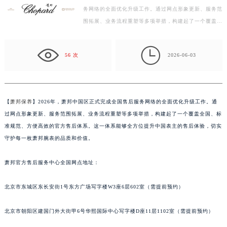
务网络的全面优化升级工作。通过网点形象更新、服务范
金华市金东区东市南街777号金华万达广场写字楼4号楼22层2209室（需提前预约）
围拓展、业务流程重塑等多项举措，构建起了一个覆盖全
绍兴市越城区胜利东路379号世茂天际中心写字楼8层805室（需提前预约）
国、标准规范、方便高效的官方售后体系。这一体系能
嘉兴市南湖区广益路705号嘉兴世界贸易中心写字楼A座13层1304室（需提前预约）
够…

南昌市红谷滩新区红谷中大道998号绿地双子塔（中央广场）A1座办公楼14层07室（需提前预约）
56 次
2026-06-03
济南市历下区经十路11111号华润中心写字楼（万象城）15层1508室（需提前预约）
广州市天河区天河路230号万菱汇国际中心写字楼A塔7层704室（需提前预约）
广州市越秀区环市东路371-375号世界贸易中心大厦南塔写字楼15层07室（需提前预约）
【
萧邦保养
】2026年，萧邦中国区正式完成全国售后服务网络的全面优化升级工作。通
深圳市罗湖区深南东路5001号华润大厦写字楼17层1701室（需提前预约）
过网点形象更新、服务范围拓展、业务流程重塑等多项举措，构建起了一个覆盖全国、标
惠州市惠城区江北文昌一路7号华贸大厦写字楼1座30层05室（需提前预约）
准规范、方便高效的官方售后体系。这一体系能够全方位提升中国表主的售后体验，切实
厦门市思明区湖滨东路95号华润大厦写字楼B座11层1104室（需提前预约）
守护每一枚萧邦腕表的品质和价值。
福州市鼓楼区五四路128-1号恒力城写字楼15层03室（需提前预约）
萧邦官方售后服务中心全国网点地址：
成都市锦江区人民东路6号SAC东原中心写字楼24层2406B室（需提前预约）
重庆市江北区观音桥步行街2号融恒时代广场写字楼9层902室（需提前预约）
北京市东城区东长安街1号东方广场写字楼W3座6层602室（需提前预约）
长沙市芙蓉区定王台街道建湘路393号世茂环球金融中心写字楼（芙蓉广场）10层13室（需提前预约）
郑州市二七区铭功路10号华润大厦写字楼29层2905室（需提前预约）
北京市朝阳区建国门外大街甲6号华熙国际中心写字楼D座11层1102室（需提前预约）
太原市迎泽区解放路15号亨得利名表服务中心（品牌授权店）3层整层（需提前预约）