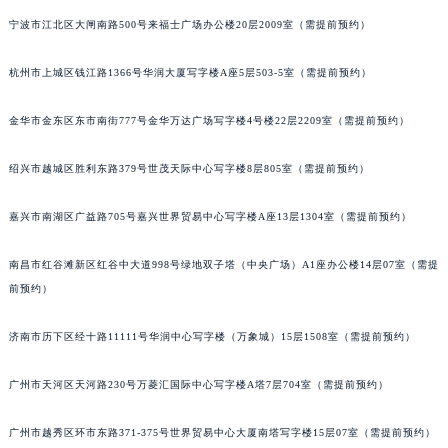
烟台市芝罘区胜利路139号万达金融中心A座907室（需提前预约）
宁波市江北区大闸南路500号来福士广场办公楼20层2009室（需提前预约）
长春市朝阳区西安大路727号中银大厦A座(旺进大厦)18层09室（需提前预约）
杭州市上城区钱江路1366号华润大厦写字楼A座5层503-5室（需提前预约）
贵阳市南明区都司高架桥路33号亨特国际金融中心14楼14D（需提前预约）
昆明市盘龙区北京路928号同德昆明广场写字楼10层06室（需提前预约）
金华市金东区东市南街777号金华万达广场写字楼4号楼22层2209室（需提前预约）
石家庄市长安区中山东路39号勒泰中心写字楼B座13层07室（需提前预约）
西安市碑林区南关正街88号华侨城长安国际中心E座6楼10室（需提前预约）
绍兴市越城区胜利东路379号世茂天际中心写字楼8层805室（需提前预约）
海口市龙华区金贸东路5号海口华润大厦B座17层1707室（需提前预约）
唐山市路南区新华东道100号万达广场写字楼A座10层1002室（需提前预约）
嘉兴市南湖区广益路705号嘉兴世界贸易中心写字楼A座13层1304室（需提前预约）
台州市椒江区东海大道1800号腾达中心东1幢20楼2002室（需提前预约）
南昌市红谷滩新区红谷中大道998号绿地双子塔（中央广场）A1座办公楼14层07室（需提
内蒙古自治区呼和浩特市玉泉区大学西街70号华润万象城写字楼（鄂尔多斯大厦）23层2326室（需提前预约）
前预约）
甘肃省兰州市七里河区西津西路16号兰州中心写字楼21层2102室（需提前预约）
重庆市解放碑渝中区民权路28号英利国际金融中心写字楼20层01室（需提前预约）
济南市历下区经十路11111号华润中心写字楼（万象城）15层1508室（需提前预约）
黑龙江省大庆市萨尔图区会战大街萧邦售后服务中心（需提前预约）
黑龙江省鹤岗市向阳区红军路萧邦售后服务中心（需提前预约）
广州市天河区天河路230号万菱汇国际中心写字楼A塔7层704室（需提前预约）
黑龙江省黑河市爱辉区中央街萧邦售后服务中心（需提前预约）
广州市越秀区环市东路371-375号世界贸易中心大厦南塔写字楼15层07室（需提前预约）
黑龙江省鸡西市鸡冠区红军路萧邦售后服务中心（需提前预约）