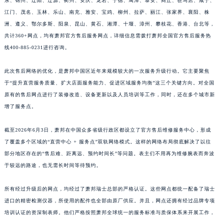
东、锦州、辽阳、辽源、衢州、安庆、龙岩、宁德、鹰潭、泰安、商丘、驻马店、咸宁、
江苏省南京市秦淮区中山南路1号南京中心22层22-C1-C3室萧邦售后服务中心（需提前预约）
江门、茂名、玉林、乐山、南充、雅安、宝鸡、柳州、拉萨、丽江、张家界、襄阳、株
江苏省宿迁市宿城区西湖路萧邦售后服务中心（需提前预约）
洲、遵义、鄂尔多斯、阳泉、昆山、黄石、湘潭、十堰、漳州、攀枝花、香港、台北等，
共计360+网点，均有萧邦官方售后服务网点，详细信息需拨打萧邦全国官方售后服务热
江苏省泰州市海陵区永定东路399号置地商务中心东塔（华润万象城）17层1706室萧邦售后服务中心（需提前预约）
线400-885-0231进行咨询。
江苏省徐州市鼓楼区淮海东路29号苏宁广场IFC国际金融中心35层3508室萧邦售后服务中心（需提前预约）
江苏省盐城市盐都区世纪大道5号盐城金融城写字楼1号楼16层1604室萧邦售后服务中心（需提前预约）
此次售后网络的优化，是萧邦中国区近年来规模较大的一次服务升级行动。它主要聚焦
江苏省扬州市邗江区国展路29号星耀天地写字楼1号楼18层1803室萧邦售后服务中心（需提前预约）
于“提升直营服务质量、扩大店面服务能力、促进区域服务均衡”这三个关键方向。对全国
江苏省镇江市京口区中山东路萧邦售后服务中心（需提前预约）
原有的售后网点进行了装修改造、设备更新以及人员培训等工作，同时，还在多个城市新
江西省抚州市临川区赣东大道萧邦售后服务中心（需提前预约）
增了服务点。
江西省赣州市章贡区文清路萧邦售后服务中心（需提前预约）
截至2026年6月3日，萧邦在中国众多省级行政区都设立了官方售后维修服务中心，形成
江西省吉安市吉州区井冈山大道萧邦售后服务中心（需提前预约）
了覆盖多个区域的“直营中心 + 服务点”双轨网络模式。这样的网络布局彻底解决了以往
江西省景德镇市珠山区珠山中路萧邦售后服务中心（需提前预约）
部分地区存在的“售后难、距离远、预约时间长”等问题。表主们不用再为维修腕表而奔波
江西省九江市浔阳区浔阳路萧邦售后服务中心（需提前预约）
于较远的路途，也无需长时间等待预约。
江西省南昌市红谷滩新区红谷中大道998号绿地双子塔（中央广场）A1座办公楼14层1407室萧邦售后服务中心（需提前预约）
江西省萍乡市安源区萍安北大道与康庄路交叉口萧邦售后服务中心（需提前预约）
所有经过升级后的网点，均经过了萧邦瑞士总部的严格认证。这些网点都统一配备了瑞士
进口的精密检测仪器，所使用的配件也全部由原厂供应。并且，网点还拥有经过品牌专项
江西省上饶市信州区滨江西路萧邦售后服务中心（需提前预约）
培训认证的资深制表师。他们严格按照萧邦全球统一的服务标准与质保体系来开展工作，
江西省新余市渝水区北湖西路萧邦售后服务中心（需提前预约）