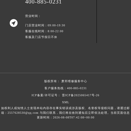
400-885-0231
新疆维吾尔自治区沙湾市三道河子镇世纪大道南路萧邦售后服务中心（需提前预约）
新疆维吾尔自治区石河子市北二路萧邦售后服务中心（需提前预约）
营业时间：

新疆维吾尔自治区双河市光明路萧邦售后服务中心（需提前预约）
门店营业时间：09:00-19:30
新疆维吾尔自治区塔城市塔城地区闻琴路萧邦售后服务中心（需提前预约）
客服在线时间：8:00-22:00
客服及门店节假日不休
新疆维吾尔自治区铁门关市兴疆路萧邦售后服务中心（需提前预约）
新疆维吾尔自治区图木舒克市图木舒克市中兴街萧邦售后服务中心（需提前预约）
新疆维吾尔自治区吐鲁番市高昌区文化中路文化中路萧邦售后服务中心（需提前预约）
新疆维吾尔自治区乌苏市乌鲁木齐北路萧邦售后服务中心（需提前预约）
新疆维吾尔自治区五家渠市长征西街萧邦售后服务中心（需提前预约）
新疆维吾尔自治区新星市东风路萧邦售后服务中心（需提前预约）
版权所有：
萧邦维修服务中心
新疆维吾尔自治区伊宁市解放西路萧邦售后服务中心（需提前预约）
客户服务热线：
400-885-0231
ICP备案/许可证号： 晋ICP备2025065417号-26
贵州省安顺市西秀区中华南路萧邦售后服务中心（需提前预约）
XML
贵州省毕节市七星关区松山路萧邦售后服务中心（需提前预约）
如权利人或知情人士发现本站内容存在事实错误或涉及版权、名誉权等侵权问题，请通过邮
贵州省六盘水市钟山区钟山大道萧邦售后服务中心（需提前预约）
箱：2557628530@qq.com 与我们联系，我们将在收到通知后立即依法处理。当前页面信息
更新时间：2026-08-08T07:42:08+00:00
贵州省黔东南苗族侗族自治州凯里市北京西路萧邦售后服务中心（需提前预约）
贵州省黔西南布依族苗族自治州兴义市大道与桔香路交汇处萧邦售后服务中心（需提前预约）