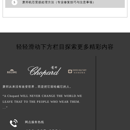
5
萧邦机芯受损处理方法（专业修复技巧与注意事项）
新疆维吾尔自治区白杨市军垦路萧邦售后服务中心（需提前预约）
新疆维吾尔自治区北屯市团结路萧邦售后服务中心（需提前预约）
新疆维吾尔自治区博乐市博乐市北京路萧邦售后服务中心（需提前预约）
新疆维吾尔自治区昌吉市延安北路萧邦售后服务中心（需提前预约）
新疆维吾尔自治区阜康市博峰路萧邦售后服务中心（需提前预约）
轻轻滑动下方栏目探索更多精彩内容
新疆维吾尔自治区哈密市伊州区建国北路萧邦售后服务中心（需提前预约）
新疆维吾尔自治区和田市和田市北京西路萧邦售后服务中心（需提前预约）
新疆维吾尔自治区胡杨河市胡杨河市胡杨路萧邦售后服务中心（需提前预约）
新疆维吾尔自治区霍尔果斯市亚欧北路萧邦售后服务中心（需提前预约）
新疆维吾尔自治区喀什市解放北路萧邦售后服务中心（需提前预约）
萧邦从来没有改变世界，而是把它留给戴它的人。
新疆维吾尔自治区可克达拉市幸福路萧邦售后服务中心（需提前预约）
新疆维吾尔自治区克拉玛依市克拉玛依区友谊路萧邦售后服务中心（需提前预约）
“A Chopard WILL NEVER CHANGE THE WORLD.WE
LEAVE THAT TO THE PEOPLE WHO WEAR THEM.
新疆维吾尔自治区库车市库车市文化东路萧邦售后服务中心（需提前预约）
...”
新疆维吾尔自治区库尔勒市库尔勒市人民东路萧邦售后服务中心（需提前预约）
新疆维吾尔自治区奎屯市团结西街萧邦售后服务中心（需提前预约）

网点服务热线
新疆维吾尔自治区昆玉市昆泉街萧邦售后服务中心（需提前预约）