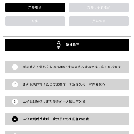
青海省西宁市城西区海湖新区西关大道萧邦售后服务中心（需提前预约）
萧邦维修
萧邦，手表维修
青海省玉树藏族自治州结古镇胜利路萧邦售后服务中心（需提前预约）
包头
萧邦售后
陕西省安康市汉滨区金州路萧邦售后服务中心（需提前预约）
陕西省宝鸡市渭滨区经二路萧邦售后服务中心（需提前预约）
陕西省汉中市汉台区北大街萧邦售后服务中心（需提前预约）
随机推荐
陕西省商洛市商州区州城街萧邦售后服务中心（需提前预约）
陕西省铜川市王益区红旗街萧邦售后服务中心（需提前预约）
陕西省渭南市临渭区东风大街萧邦售后服务中心（需提前预约）
1
重磅通告：萧邦官方2026年8月中国网点地址与热线，客户售后保障更完善！
陕西省咸阳市秦都区沣西新城统一西路与白马河路交汇处萧邦售后服务中心（需提前预约）
陕西省延安市宝塔区中心街萧邦售后服务中心（需提前预约）
2
萧邦腕表摔坏了处理方法推荐（专业修复与日常保养技巧）
陕西省榆林市榆阳区长兴路萧邦售后服务中心（需提前预约）
新疆维吾尔自治区阿克苏市东大街萧邦售后服务中心（需提前预约）
3
从受磁到缺弦：萧邦停走的十大诱因与对策
新疆维吾尔自治区阿拉尔市胜利大道萧邦售后服务中心（需提前预约）
新疆维吾尔自治区阿拉山口市友好路萧邦售后服务中心（需提前预约）
4
从停走到精准走时：萧邦用户必备的保养秘籍
新疆维吾尔自治区阿勒泰市解放路萧邦售后服务中心（需提前预约）
新疆维吾尔自治区阿图什市光明路萧邦售后服务中心（需提前预约）