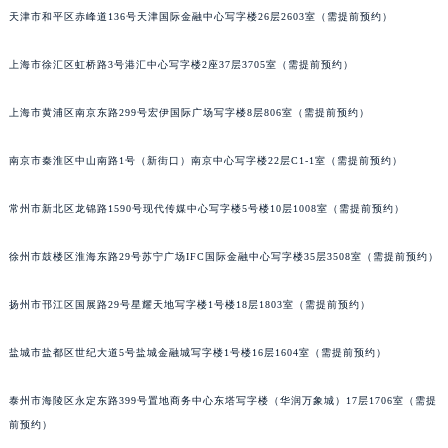
天津市和平区赤峰道136号天津国际金融中心写字楼26层2603室（需提前预约）
沈阳市沈河区中街路137号亨得利名表服务中心（品牌授权店）1层整层（需提前预约）
沈阳市沈河区中街路83号亨得利名表服务中心（品牌授权店）1层整层（需提前预约）
上海市徐汇区虹桥路3号港汇中心写字楼2座37层3705室（需提前预约）
乌鲁木齐市天山区红山路26号时代广场（CCMALL）C座17层17-B（需提前预约）
温州市鹿城区锦绣路1067号置信广场10层1015室（需提前预约）
上海市黄浦区南京东路299号宏伊国际广场写字楼8层806室（需提前预约）
哈尔滨市道里区友谊西路600号富力中心T2座写字楼29层03室（需提前预约）
大连市中山区人民路15号国际金融大厦7层G室（需提前预约）
南京市秦淮区中山南路1号（新街口）南京中心写字楼22层C1-1室（需提前预约）
佛山市禅城区季华五路57号万科金融中心C座12层1205室（需提前预约）
常州市新北区龙锦路1590号现代传媒中心写字楼5号楼10层1008室（需提前预约）
东莞市东城街道鸿福东路1号民盈国贸中心T1写字楼9层907室（需提前预约）
无锡市梁溪区人民中路139号恒隆广场写字楼1座11层1104室（需提前预约）
徐州市鼓楼区淮海东路29号苏宁广场IFC国际金融中心写字楼35层3508室（需提前预约）
南通市崇川区工农路57号圆融广场写字楼16层1603室（需提前预约）
苏州市苏州工业园区星港街199号苏州中心办公楼C座22层08室（需提前预约）
扬州市邗江区国展路29号星耀天地写字楼1号楼18层1803室（需提前预约）
武汉市江汉区解放大道686号世界贸易大厦38层09室（需提前预约）
盐城市盐都区世纪大道5号盐城金融城写字楼1号楼16层1604室（需提前预约）
南宁市青秀区金湖路59号地王大厦12楼1224室（需提前预约）
合肥市蜀山区潜山路111号万象城华润大厦B座12楼03室（需提前预约）
泰州市海陵区永定东路399号置地商务中心东塔写字楼（华润万象城）17层1706室（需提
泉州市丰泽区宝洲路729号浦西万达中心写字楼A座7楼709室（需提前预约）
前预约）
青岛市南区山东路6号华润大厦B座22层04室（需提前预约）