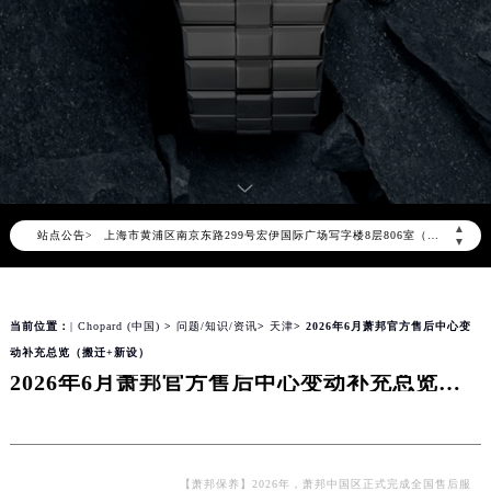
2026年8月萧邦全国官方售后客户服务热线：400-885-0231
萧邦官方全国统一服务热线400-885-0231，服务覆盖中国大陆、香港、澳门、台湾全部区域（非大陆需加拨“+86”）
2026年8月萧邦售后服务中心最新网点地址：
北京市朝阳区建国门外大街甲6号华熙国际中心写字楼D座11层1102室（北京总部）（需提前预约）
北京市东城区东长安街1号东方广场写字楼W3座6层602室（需提前预约）
天津市和平区赤峰道136号天津国际金融中心写字楼26层2603室（需提前预约）
上海市徐汇区虹桥路3号港汇中心写字楼2座37层3705室（需提前预约）
▲
站点公告>
上海市黄浦区南京东路299号宏伊国际广场写字楼8层806室（需提前预约）
▼
南京市秦淮区中山南路1号（新街口）南京中心写字楼22层C1-1室（需提前预约）
常州市新北区龙锦路1590号现代传媒中心写字楼5号楼10层1008室（需提前预约）
当前位置：
| Chopard (中国)
>
问题/知识/资讯
>
天津
> 2026年6月萧邦官方售后中心变
徐州市鼓楼区淮海东路29号苏宁广场IFC国际金融中心写字楼35层3508室（需提前预约）
动补充总览（搬迁+新设）
扬州市邗江区国展路29号星耀天地写字楼1号楼18层1803室（需提前预约）
2026年6月萧邦官方售后中心变动补充总览（搬迁+新设）
盐城市盐都区世纪大道5号盐城金融城写字楼1号楼16层1604室（需提前预约）
泰州市海陵区永定东路399号置地商务中心东塔写字楼（华润万象城）17层1706室（需提前预约）
宁波市江北区大闸南路500号来福士广场办公楼20层2009室（需提前预约）
杭州市上城区钱江路1366号华润大厦写字楼A座5层503-5室（需提前预约）
【萧邦保养】2026年，萧邦中国区正式完成全国售后服