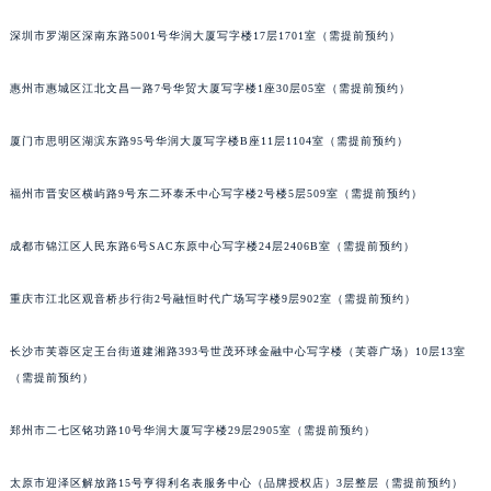
黑龙江省佳木斯市向阳区长安路萧邦售后服务中心（需提前预约）
深圳市罗湖区深南东路5001号华润大厦写字楼17层1701室（需提前预约）
黑龙江省牡丹江市东安区太平路萧邦售后服务中心（需提前预约）
黑龙江省七台河市桃山区大同街萧邦售后服务中心（需提前预约）
惠州市惠城区江北文昌一路7号华贸大厦写字楼1座30层05室（需提前预约）
黑龙江省齐齐哈尔市龙沙区龙华路萧邦售后服务中心（需提前预约）
厦门市思明区湖滨东路95号华润大厦写字楼B座11层1104室（需提前预约）
黑龙江省双鸭山市尖山区新兴大街萧邦售后服务中心（需提前预约）
黑龙江省绥化市北林区新华街与康庄路交叉口萧邦售后服务中心（需提前预约）
福州市晋安区横屿路9号东二环泰禾中心写字楼2号楼5层509室（需提前预约）
黑龙江省伊春市伊美区通河路萧邦售后服务中心（需提前预约）
吉林省白城市洮北区明仁南街萧邦售后服务中心（需提前预约）
成都市锦江区人民东路6号SAC东原中心写字楼24层2406B室（需提前预约）
吉林省白山市浑江区浑江大街萧邦售后服务中心（需提前预约）
吉林省吉林市船营区河南街萧邦售后服务中心（需提前预约）
重庆市江北区观音桥步行街2号融恒时代广场写字楼9层902室（需提前预约）
吉林省辽源市龙山区人民大街萧邦售后服务中心（需提前预约）
长沙市芙蓉区定王台街道建湘路393号世茂环球金融中心写字楼（芙蓉广场）10层13室
吉林省梅河口市新华街道梅河大街萧邦售后服务中心（需提前预约）
（需提前预约）
吉林省四平市铁东区紫气大路与南九经街交汇处萧邦售后服务中心（需提前预约）
吉林省松原市宁江区五环大街萧邦售后服务中心（需提前预约）
郑州市二七区铭功路10号华润大厦写字楼29层2905室（需提前预约）
吉林省通化市东昌区环通乡江南大街萧邦售后服务中心（需提前预约）
吉林省延边市延吉市解放路萧邦售后服务中心（需提前预约）
太原市迎泽区解放路15号亨得利名表服务中心（品牌授权店）3层整层（需提前预约）