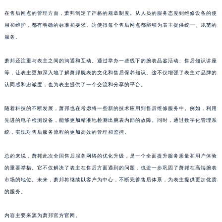
广东省阳江市江城区东风一路萧邦售后服务中心（需提前预约）
在售后网点的管理方面，萧邦制定了严格的规章制度。从人员的服务态度到维修设备的使
广东省云浮市云城区金山路萧邦售后服务中心（需提前预约）
用和维护，都有明确的标准和要求。这使得每个售后网点都能够为表主提供统一、规范的
服务。
广东省湛江市赤坎区观海北路萧邦售后服务中心（需提前预约）
广东省肇庆市端州区信安大道与砚都大道交汇处萧邦售后服务中心（需提前预约）
萧邦还注重与表主之间的沟通和互动。通过举办一些线下的腕表品鉴活动、售后知识讲座
广西壮族自治区百色市右江区中山二路萧邦售后服务中心（需提前预约）
等，让表主更加深入地了解萧邦腕表的文化和售后保养知识。这不仅增强了表主对品牌的
广西壮族自治区北海市海城区北京路萧邦售后服务中心（需提前预约）
认同感和忠诚度，也为表主提供了一个交流和分享的平台。
广西壮族自治区崇左市江州区石景林街道友谊大道与丽川路交汇处萧邦售后服务中心（需提前预约）
广西壮族自治区防城港市港口区金花茶大道萧邦售后服务中心（需提前预约）
随着科技的不断发展，萧邦也在考虑将一些新的技术应用到售后维修服务中。例如，利用
先进的电子检测设备，能够更加精准地检测出腕表内部的故障。同时，通过数字化管理系
广西壮族自治区贵港市港北区港城街道布山大道与仙衣路交叉口萧邦售后服务中心（需提前预约）
统，实现对售后服务流程的更加高效的管理和监控。
广西壮族自治区桂林市秀峰区红岭路萧邦售后服务中心（需提前预约）
广西壮族自治区河池市金城江区金城江街道朝阳路萧邦售后服务中心（需提前预约）
总的来说，萧邦此次全国售后服务网络的优化升级，是一个全面提升服务质量和用户体验
广西壮族自治区贺州市八步区城东街道灵峰南路萧邦售后服务中心（需提前预约）
的重要举措。它不仅解决了表主在售后方面遇到的问题，也进一步巩固了萧邦在高端腕表
广西壮族自治区来宾市兴宾区桂中大道萧邦售后服务中心（需提前预约）
市场的地位。未来，萧邦将继续以客户为中心，不断完善售后体系，为表主提供更加优质
广西壮族自治区柳州市城中区中山中路萧邦售后服务中心（需提前预约）
的服务。
广西壮族自治区钦州市钦南区金海湾东大街萧邦售后服务中心（需提前预约）
内容主要来源为萧邦官方官网。
广西壮族自治区梧州市万秀区龙湖镇高旺路萧邦售后服务中心（需提前预约）