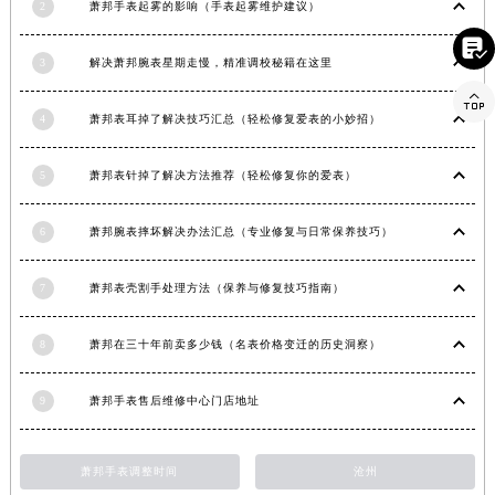
2
萧邦手表起雾的影响（手表起雾维护建议）
甘肃省平凉市崆峒区西大街萧邦售后服务中心（需提前预约）

甘肃省庆阳市西峰区南大街萧邦售后服务中心（需提前预约）
3
解决萧邦腕表星期走慢，精准调校秘籍在这里
甘肃省天水市秦州区民主路萧邦售后服务中心（需提前预约）

甘肃省武威市凉州区迎宾路萧邦售后服务中心（需提前预约）
4
萧邦表耳掉了解决技巧汇总（轻松修复爱表的小妙招）
甘肃省张掖市甘州区民乐北路萧邦售后服务中心（需提前预约）
宁夏回族自治区固原市原州区文化街萧邦售后服务中心（需提前预约）
5
萧邦表针掉了解决方法推荐（轻松修复你的爱表）
宁夏回族自治区石嘴山市大武口区贺兰山路萧邦售后服务中心（需提前预约）
6
萧邦腕表摔坏解决办法汇总（专业修复与日常保养技巧）
宁夏回族自治区吴忠市利通区开元大道萧邦售后服务中心（需提前预约）
宁夏回族自治区银川市兴庆区新华东路97号新百中心C馆一层C1-18号商铺萧邦售后服务中心（需提前预约）
7
萧邦表壳割手处理方法（保养与修复技巧指南）
宁夏回族自治区中卫市沙坡头区鼓楼东街萧邦售后服务中心（需提前预约）
青海省果洛藏族自治州玛沁县团结路萧邦售后服务中心（需提前预约）
8
萧邦在三十年前卖多少钱（名表价格变迁的历史洞察）
青海省海北藏族自治州海晏县将军路萧邦售后服务中心（需提前预约）
青海省海东市乐都区滨河路萧邦售后服务中心（需提前预约）
9
萧邦手表售后维修中心门店地址
青海省海南藏族自治州共和县青海湖大街萧邦售后服务中心（需提前预约）
青海省海西蒙古族藏族自治州德令哈市柴达木路萧邦售后服务中心（需提前预约）
萧邦手表调整时间
沧州
青海省黄南藏族自治州同仁市德合隆路萧邦售后服务中心（需提前预约）