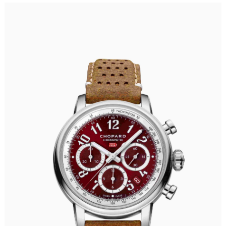
浙江省杭州市上城区钱江路1366号华润大厦A座5层503-5室萧邦售后服务中心（需提前预约）
浙江省湖州市吴兴区劳动路萧邦售后服务中心（需提前预约）
浙江省嘉兴市南湖区广益路705号嘉兴世界贸易中心A座13层1304室萧邦售后服务中心（需提前预约）
浙江省金华市金东区东市南街777号金华万达广场4号楼22楼2209室萧邦售后服务中心（需提前预约）
浙江省丽水市莲都区解放街萧邦售后服务中心（需提前预约）
浙江省宁波市江北区大闸南路500号来福士广场办公楼20层2009室萧邦售后服务中心（需提前预约）
浙江省衢州市柯城区上街萧邦售后服务中心（需提前预约）
浙江省绍兴市越城区胜利东路379号世茂天际中心写字楼8层805室萧邦售后服务中心（需提前预约）
浙江省舟山市定海区解放东路萧邦售后服务中心（需提前预约）
澳门特别行政区大堂区议事亭前地（新马路）萧邦售后服务中心（需提前预约）
澳门特别行政区风顺堂区南湾大马路萧邦售后服务中心（需提前预约）
澳门特别行政区花地玛堂区关闸广场萧邦售后服务中心（需提前预约）
澳门特别行政区花王堂区大三巴商圈萧邦售后服务中心（需提前预约）
澳门特别行政区嘉模堂区官也街萧邦售后服务中心（需提前预约）
澳门省路氹城市金光大道萧邦售后服务中心（需提前预约）
澳门特别行政区望德堂区塔石广场萧邦售后服务中心（需提前预约）