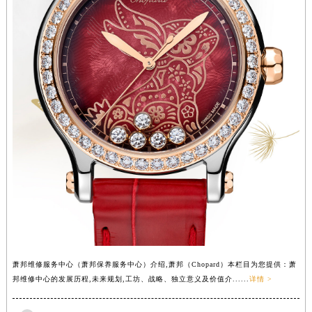
湖南省湘潭市雨湖区莲城大道萧邦售后服务中心（需提前预约）
湖南省益阳市赫山区桃花仑路萧邦售后服务中心（需提前预约）
湖南省永州市冷水滩区永州大道与中兴路交叉口萧邦售后服务中心（需提前预约）
湖南省岳阳市岳阳楼区东茅岭路萧邦售后服务中心（需提前预约）
湖南省张家界市永定区解放路萧邦售后服务中心（需提前预约）
湖南省长沙市芙蓉区建湘路393号世茂环球金融中心写字楼10层1013室萧邦售后服务中心（需提前预约）
湖南省株洲市芦淞区建设南路萧邦售后服务中心（需提前预约）
甘肃省白银市白银区北京路萧邦售后服务中心（需提前预约）
甘肃省定西市安定区解放路萧邦售后服务中心（需提前预约）
甘肃省敦煌市沙州镇阳关中路萧邦售后服务中心（需提前预约）
甘肃省合作市人民街萧邦售后服务中心（需提前预约）
甘肃省嘉峪关市雄关区新华中路萧邦售后服务中心（需提前预约）
甘肃省金昌市金川区北京路萧邦售后服务中心（需提前预约）
萧邦维修服务中心（萧邦保养服务中心）介绍,萧邦（Chopard）本栏目为您提供：萧
甘肃省酒泉市肃州区西大街萧邦售后服务中心（需提前预约）
邦维修中心的发展历程,未来规划,工坊、战略、独立意义及价值介......
详情 >
甘肃省临夏市城南街道团结路萧邦售后服务中心（需提前预约）
甘肃省陇南市武都区人民路萧邦售后服务中心（需提前预约）