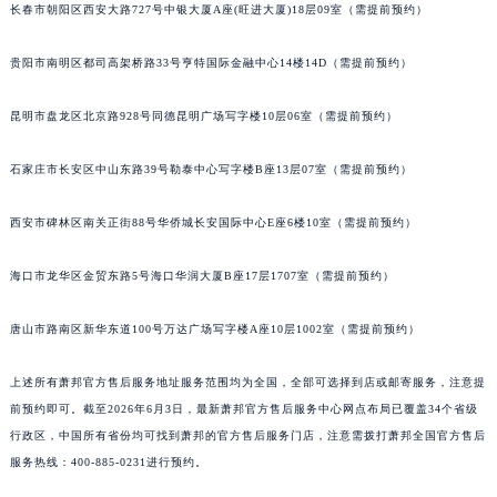
长春市朝阳区西安大路727号中银大厦A座(旺进大厦)18层09室（需提前预约）
山西省吕梁市离石区永宁中路与建设街交叉口萧邦售后服务中心（需提前预约）
山西省朔州市朔城区怡西路与鄯阳西街交汇处萧邦售后服务中心（需提前预约）
贵阳市南明区都司高架桥路33号亨特国际金融中心14楼14D（需提前预约）
山西省忻州市忻府区和平东街与七一南路交叉口萧邦售后服务中心（需提前预约）
山西省阳泉市郊区平阳东街与新城大道交叉口萧邦售后服务中心（需提前预约）
昆明市盘龙区北京路928号同德昆明广场写字楼10层06室（需提前预约）
山西省运城市盐湖区河东街萧邦售后服务中心（需提前预约）
石家庄市长安区中山东路39号勒泰中心写字楼B座13层07室（需提前预约）
山西省长治市潞州区英雄中路萧邦售后服务中心（需提前预约）
山西省太原市迎泽区迎泽街道解放路15号亨得利名表维修授权店3楼萧邦售后服务中心（需提前预约）
西安市碑林区南关正街88号华侨城长安国际中心E座6楼10室（需提前预约）
天津市和平区赤峰道136号天津国际金融中心26层2603室萧邦售后服务中心（需提前预约）
安徽省安庆市迎江区人民路萧邦售后服务中心（需提前预约）
海口市龙华区金贸东路5号海口华润大厦B座17层1707室（需提前预约）
安徽省蚌埠市蚌山区淮河路萧邦售后服务中心（需提前预约）
唐山市路南区新华东道100号万达广场写字楼A座10层1002室（需提前预约）
安徽省亳州市谯城区魏武大道萧邦售后服务中心（需提前预约）
安徽省池州市贵池区长江路萧邦售后服务中心（需提前预约）
上述所有萧邦官方售后服务地址服务范围均为全国，全部可选择到店或邮寄服务，注意提
安徽省滁州市琅琊区南谯北路萧邦售后服务中心（需提前预约）
前预约即可。截至2026年6月3日，最新萧邦官方售后服务中心网点布局已覆盖34个省级
安徽省阜阳市颍州区颍州北路萧邦售后服务中心（需提前预约）
行政区，中国所有省份均可找到萧邦的官方售后服务门店，注意需拨打萧邦全国官方售后
安徽省淮北市相山区淮海路萧邦售后服务中心（需提前预约）
服务热线：400-885-0231进行预约。
安徽省淮南市田家庵区国庆中路萧邦售后服务中心（需提前预约）