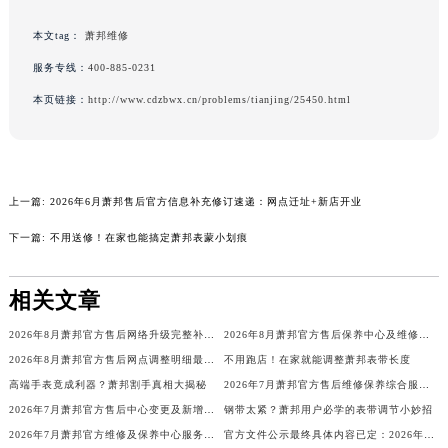
河南省焦作市解放区解放路萧邦售后服务中心（需提前预约）
本文tag：
萧邦维修
河南省开封市鼓楼区中山路萧邦售后服务中心（需提前预约）
服务专线：
400-885-0231
河南省洛阳市西工区中州中路与解放路交叉口萧邦售后服务中心（需提前预约）
本页链接：
http://www.cdzbwx.cn/problems/tianjing/25450.html
河南省漯河市源汇区交通路萧邦售后服务中心（需提前预约）
河南省南阳市宛城区范蠡东路与南都路交叉口萧邦售后服务中心（需提前预约）
河南省平顶山市卫东区建设路萧邦售后服务中心（需提前预约）
河南省濮阳市大华龙区开州路绿城路交叉口萧邦售后服务中心（需提前预约）
上一篇:
2026年6月萧邦售后官方信息补充修订速递：网点迁址+新店开业
河南省三门峡市湖滨区和平路萧邦售后服务中心（需提前预约）
下一篇:
不用送修！在家也能搞定萧邦表蒙小划痕
河南省商丘市梁园区神火大道萧邦售后服务中心（需提前预约）
河南省新乡市红旗区人民路萧邦售后服务中心（需提前预约）
相关文章
河南省信阳市浉河区东方红大道萧邦售后服务中心（需提前预约）
河南省许昌市魏都区建安大道与八龙路交叉口萧邦售后服务中心（需提前预约）
2026年8月萧邦官方售后网络升级完整补充公告（迁址+新增）
2026年8月萧邦官方售后保养中心及维修点最新分布情况（搬迁新开）说明文件
河南省郑州市二七区民主路10号华润大厦29层2905室萧邦售后服务中心（需提前预约）
2026年8月萧邦官方售后网点调整明细最终篇（迁址+新开业）
不用跑店！在家就能调整萧邦表带长度
河南省周口市川汇区七一路萧邦售后服务中心（需提前预约）
高端手表竟成利器？萧邦割手真相大揭秘
2026年7月萧邦官方售后维修保养综合服务网络补充最新发布
2026年7月萧邦官方售后中心变更及新增网点补充公告
钢带太紧？萧邦用户必学的表带调节小妙招
河南省驻马店市驿城区乐山大道与置地大道交叉口萧邦售后服务中心（需提前预约）
2026年7月萧邦官方维修及保养中心服务网络补充调整（含搬迁增加）文本发布
官方文件公示最终具体内容已定：2026年7月萧邦官方维修中心与保养点搬迁新增
湖北省鄂州市鄂城区文星大道萧邦售后服务中心（需提前预约）