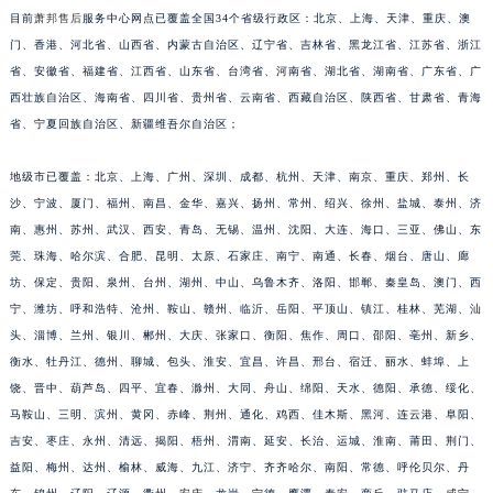
目前
萧邦售后
服务中心网点已覆盖全国34个省级行政区：北京、上海、天津、重庆、澳
安徽省黄山市屯溪区黄山西路萧邦售后服务中心（需提前预约）
门、香港、河北省、山西省、内蒙古自治区、辽宁省、吉林省、黑龙江省、江苏省、浙江
安徽省六安市金安区解放中路萧邦售后服务中心（需提前预约）
省、安徽省、福建省、江西省、山东省、台湾省、河南省、湖北省、湖南省、广东省、广
安徽省马鞍山市雨山区湖南西路萧邦售后服务中心（需提前预约）
西壮族自治区、海南省、四川省、贵州省、云南省、西藏自治区、陕西省、甘肃省、青海
安徽省宿州市埇桥区人民中路萧邦售后服务中心（需提前预约）
省、宁夏回族自治区、新疆维吾尔自治区；
安徽省铜陵市铜官区石城大道萧邦售后服务中心（需提前预约）
安徽省芜湖市镜湖区中山路步行街萧邦售后服务中心（需提前预约）
地级市已覆盖：北京、上海、广州、深圳、成都、杭州、天津、南京、重庆、郑州、长
沙、宁波、厦门、福州、南昌、金华、嘉兴、扬州、常州、绍兴、徐州、盐城、泰州、济
安徽省宣城市宣州区叠嶂西路萧邦售后服务中心（需提前预约）
南、惠州、苏州、武汉、西安、青岛、无锡、温州、沈阳、大连、海口、三亚、佛山、东
福建省龙岩市新罗区九一南路萧邦售后服务中心（需提前预约）
莞、珠海、哈尔滨、合肥、昆明、太原、石家庄、南宁、南通、长春、烟台、唐山、廊
福建省南平市建阳区人民西路萧邦售后服务中心（需提前预约）
坊、保定、贵阳、泉州、台州、湖州、中山、乌鲁木齐、洛阳、邯郸、秦皇岛、澳门、西
福建省宁德市蕉城区天湖东路萧邦售后服务中心（需提前预约）
宁、潍坊、呼和浩特、沧州、鞍山、赣州、临沂、岳阳、平顶山、镇江、桂林、芜湖、汕
福建省莆田市城厢区霞林街道荔华东大道萧邦售后服务中心（需提前预约）
头、淄博、兰州、银川、郴州、大庆、张家口、衡阳、焦作、周口、邵阳、亳州、新乡、
福建省三明市三元区东乾二路萧邦售后服务中心（需提前预约）
衡水、牡丹江、德州、聊城、包头、淮安、宜昌、许昌、邢台、宿迁、丽水、蚌埠、上
饶、晋中、葫芦岛、四平、宜春、滁州、大同、舟山、绵阳、天水、德阳、承德、绥化、
福建省漳州市龙文区步港路萧邦售后服务中心（需提前预约）
马鞍山、三明、滨州、黄冈、赤峰、荆州、通化、鸡西、佳木斯、黑河、连云港、阜阳、
江苏省常州市新北区龙锦路1590号现代传媒中心5号楼10层1008室萧邦售后服务中心（需提前预约）
吉安、枣庄、永州、清远、揭阳、梧州、渭南、延安、长治、运城、淮南、莆田、荆门、
江苏省淮安市清江浦区淮海北路萧邦售后服务中心（需提前预约）
益阳、梅州、达州、榆林、威海、九江、济宁、齐齐哈尔、南阳、常德、呼伦贝尔、丹
江苏省连云港市海州区通灌北路萧邦售后服务中心（需提前预约）