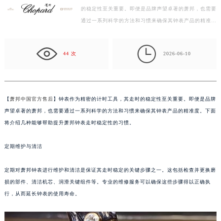
的稳定性至关重要。即便是品牌声望卓著的萧邦，也需要
宁波市江北区大闸南路500号来福士广场办公楼20层2009室（需提前预约）
通过一系列科学的方法和习惯来确保其钟表产品的精准
杭州市上城区钱江路1366号华润大厦写字楼A座5层503-5室（需提前预约）
度。下面将介绍几种能够帮助提升萧邦钟表走时稳定性
金华市金东区东市南街777号金华万达广场写字楼4号楼22层2209室（需提前预约）
的…

绍兴市越城区胜利东路379号世茂天际中心写字楼8层805室（需提前预约）
44 次
2026-06-10
嘉兴市南湖区广益路705号嘉兴世界贸易中心写字楼A座13层1304室（需提前预约）
南昌市红谷滩新区红谷中大道998号绿地双子塔（中央广场）A1座办公楼14层07室（需提前预约）
济南市历下区经十路11111号华润中心写字楼（万象城）15层1508室（需提前预约）
【
萧邦中国官方售后
】钟表作为精密的计时工具，其走时的稳定性至关重要。即便是品牌
广州市天河区天河路230号万菱汇国际中心写字楼A塔7层704室（需提前预约）
声望卓著的萧邦，也需要通过一系列科学的方法和习惯来确保其钟表产品的精准度。下面
广州市越秀区环市东路371-375号世界贸易中心大厦南塔写字楼15层07室（需提前预约）
将介绍几种能够帮助提升萧邦钟表走时稳定性的习惯。
深圳市罗湖区深南东路5001号华润大厦写字楼17层1701室（需提前预约）
定期维护与清洁
惠州市惠城区江北文昌一路7号华贸大厦写字楼1座30层05室（需提前预约）
厦门市思明区湖滨东路95号华润大厦写字楼B座11层1104室（需提前预约）
定期对萧邦钟表进行维护和清洁是保证其走时稳定的关键步骤之一。这包括检查并更换磨
福州市鼓楼区五四路128-1号恒力城写字楼15层03室（需提前预约）
损的部件、清洁机芯、润滑关键组件等。专业的维修服务可以确保这些步骤得以正确执
成都市锦江区人民东路6号SAC东原中心写字楼24层2406B室（需提前预约）
行，从而延长钟表的使用寿命。
重庆市江北区观音桥步行街2号融恒时代广场写字楼9层902室（需提前预约）
长沙市芙蓉区定王台街道建湘路393号世茂环球金融中心写字楼（芙蓉广场）10层13室（需提前预约）