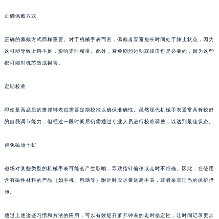
泉州市丰泽区宝洲路729号浦西万达中心写字楼A座7楼709室（需提前预约）
正确佩戴方式
青岛市南区山东路6号华润大厦B座22层04室（需提前预约）
烟台市芝罘区胜利路139号万达金融中心A座907室（需提前预约）
正确的佩戴方式同样重要。对于机械手表而言，佩戴者应避免长时间处于静止状态，因为
长春市朝阳区西安大路727号中银大厦A座(旺进大厦)18层09室（需提前预约）
这可能导致上链不足，影响走时精度。此外，避免剧烈运动或撞击也是必要的，因为这些
都可能对机芯造成损害。
贵阳市南明区都司高架桥路33号亨特国际金融中心14楼14D（需提前预约）
昆明市盘龙区北京路928号同德昆明广场写字楼10层06室（需提前预约）
定期校准
石家庄市长安区中山东路39号勒泰中心写字楼B座13层07室（需提前预约）
西安市碑林区南关正街88号华侨城长安国际中心E座6楼10室（需提前预约）
即使是高品质的萧邦钟表也需要定期校准以确保准确性。虽然现代机械手表通常具有较好
海口市龙华区金贸东路5号海口华润大厦B座17层1707室（需提前预约）
的自我调节能力，但经过一段时间后仍需通过专业人员进行校准调整，以达到最佳状态。
唐山市路南区新华东道100号万达广场写字楼A座10层1002室（需提前预约）
避免磁场干扰
台州市椒江区东海大道1800号腾达中心东1幢20楼2002室（需提前预约）
内蒙古自治区呼和浩特市玉泉区大学西街70号华润万象城写字楼（鄂尔多斯大厦）23层2326室（需提前预约）
磁场对某些类型的机械手表可能会产生影响，导致指针偏移或走时不准确。因此，在使用
甘肃省兰州市七里河区西津西路16号兰州中心写字楼21层2102室（需提前预约）
含有磁性材料的产品（如手机、电脑等）附近时应尽量远离手表，或者采取适当的保护措
重庆市解放碑渝中区民权路28号英利国际金融中心写字楼20层01室（需提前预约）
施。
黑龙江省大庆市萨尔图区会战大街萧邦售后服务中心（需提前预约）
黑龙江省鹤岗市向阳区红军路萧邦售后服务中心（需提前预约）
通过上述这些习惯和方法的应用，可以有效提升萧邦钟表的走时稳定性，让时间记录更加