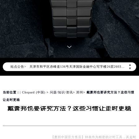
2026年8月萧邦中国区售后服务网络优化升级公告
2026年8月萧邦全国官方售后客户服务热线：400-885-0231
萧邦官方全国统一服务热线400-885-0231，服务覆盖中国大陆、香港、澳门、台湾全部区域（非大陆需加拨“+86”）
2026年8月萧邦售后服务中心最新网点地址：
北京市朝阳区建国门外大街甲6号华熙国际中心写字楼D座11层1102室（北京总部）（需提前预约）
北京市东城区东长安街1号东方广场写字楼W3座6层602室（需提前预约）
▲
站点公告>
天津市和平区赤峰道136号天津国际金融中心写字楼26层2603室（需提前预约）
▼
上海市徐汇区虹桥路3号港汇中心写字楼2座37层3705室（需提前预约）
上海市黄浦区南京东路299号宏伊国际广场写字楼8层806室（需提前预约）
当前位置：
| Chopard (中国)
>
问题/知识/资讯
>
郑州
> 戴萧邦也要讲究方法？这些习惯
南京市秦淮区中山南路1号（新街口）南京中心写字楼22层C1-1室（需提前预约）
让走时更稳
常州市新北区龙锦路1590号现代传媒中心写字楼5号楼10层1008室（需提前预约）
戴萧邦也要讲究方法？这些习惯让走时更稳
徐州市鼓楼区淮海东路29号苏宁广场IFC国际金融中心写字楼35层3508室（需提前预约）
扬州市邗江区国展路29号星耀天地写字楼1号楼18层1803室（需提前预约）
盐城市盐都区世纪大道5号盐城金融城写字楼1号楼16层1604室（需提前预约）
泰州市海陵区永定东路399号置地商务中心东塔写字楼（华润万象城）17层1706室（需提前预约）
【萧邦中国官方售后】钟表作为精密的计时工具，其走时