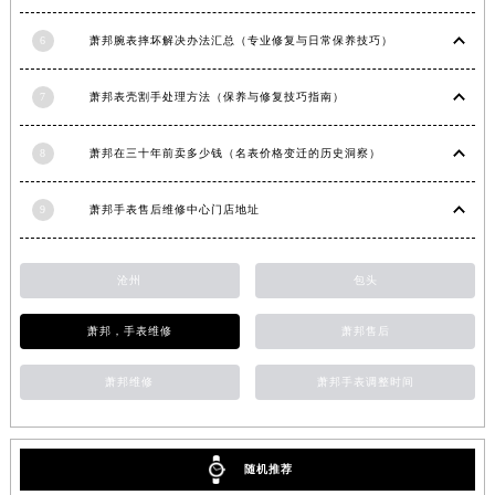
安徽省淮北市相山区淮海路萧邦售后服务中心（需提前预约）
6
萧邦腕表摔坏解决办法汇总（专业修复与日常保养技巧）
安徽省淮南市田家庵区国庆中路萧邦售后服务中心（需提前预约）
安徽省黄山市屯溪区黄山西路萧邦售后服务中心（需提前预约）
7
萧邦表壳割手处理方法（保养与修复技巧指南）
安徽省六安市金安区解放中路萧邦售后服务中心（需提前预约）
安徽省马鞍山市雨山区湖南西路萧邦售后服务中心（需提前预约）
8
萧邦在三十年前卖多少钱（名表价格变迁的历史洞察）
安徽省宿州市埇桥区人民中路萧邦售后服务中心（需提前预约）
安徽省铜陵市铜官区石城大道萧邦售后服务中心（需提前预约）
9
萧邦手表售后维修中心门店地址
安徽省芜湖市镜湖区中山路步行街萧邦售后服务中心（需提前预约）
安徽省宣城市宣州区叠嶂西路萧邦售后服务中心（需提前预约）
沧州
包头
福建省龙岩市新罗区九一南路萧邦售后服务中心（需提前预约）
福建省南平市建阳区人民西路萧邦售后服务中心（需提前预约）
萧邦，手表维修
萧邦售后
福建省宁德市蕉城区天湖东路萧邦售后服务中心（需提前预约）
萧邦维修
萧邦手表调整时间
福建省莆田市城厢区霞林街道荔华东大道萧邦售后服务中心（需提前预约）
福建省三明市三元区东乾二路萧邦售后服务中心（需提前预约）
福建省漳州市龙文区步港路萧邦售后服务中心（需提前预约）
随机推荐
江苏省常州市新北区龙锦路1590号现代传媒中心5号楼10层1008室萧邦售后服务中心（需提前预约）