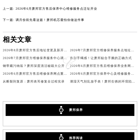
吉林省通化市东昌区环通乡江南大街萧邦售后服务中心（需提前预约）
上一篇:
2026年6月萧邦官方售后保养中心维修服务点迁址开业
吉林省延边市延吉市解放路萧邦售后服务中心（需提前预约）
下一篇:
调月份前先看这篇！萧邦机芯最怕你做这件事
辽宁省鞍山市铁东区站前街萧邦售后服务中心（需提前预约）
辽宁省本溪市平山区胜利路萧邦售后服务中心（需提前预约）
相关文章
辽宁省朝阳市双塔区新华路萧邦售后服务中心（需提前预约）
辽宁省丹东市振兴区七经街萧邦售后服务中心（需提前预约）
2026年8月萧邦官方售后地址变更及新开店最终补充一览
2026年7月萧邦官方维修保养服务点地址变动及新开完整目录文件公布
2026年7月萧邦官方维修保养服务中心调整细则（迁址新开）
告别手镯感！让萧邦贴合手腕的正确方式
辽宁省抚顺市新抚区东一路萧邦售后服务中心（需提前预约）
钢带藏污纳垢？萧邦深度清洁秘籍大公开
2026年6月萧邦官方售后维修保养业务网点最终重新配置通知确认
辽宁省阜新市海州区解放大街萧邦售后服务中心（需提前预约）
2026年6月萧邦官方售后维修保养网点重新规划补充通知（迁址+新开）
2026年6月萧邦官方保养中心及维修服务站迁址新开补充总览文本发布
辽宁省葫芦岛市连山区中央路萧邦售后服务中心（需提前预约）
从断裂到复原：萧邦表耳修复全过程实录
潮湿天气别乱放手表！萧邦生锈的环境陷阱你中招了吗？
辽宁省锦州市古塔区中央大街萧邦售后服务中心（需提前预约）
辽宁省辽阳市白塔区新运大街萧邦售后服务中心（需提前预约）
辽宁省盘锦市兴隆台区石油大街萧邦售后服务中心（需提前预约）
萧邦保养
辽宁省铁岭市银州区南马路萧邦售后服务中心（需提前预约）
辽宁省营口市站前区市府路与渤海大街交叉口萧邦售后服务中心（需提前预约）
辽宁省沈阳市沈河区中街路137号亨得利名表维修授权店1楼萧邦售后服务中心（需提前预约）
辽宁省沈阳市沈河区中街路83号亨得利名表维修授权店1楼萧邦售后服务中心（需提前预约）
推荐阅读