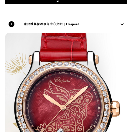
北京市朝阳区建国门外大街甲6号华熙国际中心D座11层1102室萧邦售后服务中心（北京总部）（需提前预约）
北京市东城区东长安街1号王府井东方广场W3座6层602室萧邦售后服务中心（需提前预约）
河北省保定市竞秀区朝阳北大街北国先天下萧邦售后服务中心（需提前预约）
1
萧邦维修保养服务中心介绍 | Chopard
内蒙古自治区阿拉善盟市左旗土尔扈特大街萧邦售后服务中心（需提前预约）
内蒙古自治区巴彦淖尔市临河区新华街萧邦售后服务中心（需提前预约）
内蒙古自治区包头市青山区幸福路甲3号王府井百货名表维修萧邦售后服务中心（需提前预约）
内蒙古自治区赤峰市红山区哈达街萧邦售后服务中心（需提前预约）
内蒙古自治区鄂尔多斯市东胜区伊金霍洛街萧邦售后服务中心（需提前预约）
内蒙古自治区呼伦贝尔市海拉尔区中央街萧邦售后服务中心（需提前预约）
内蒙古自治区通辽市科尔沁区明仁大街萧邦售后服务中心（需提前预约）
内蒙古自治区乌海市海勃湾区人民南路萧邦售后服务中心（需提前预约）
内蒙古自治区乌兰察布市集宁区恩和大街萧邦售后服务中心（需提前预约）
内蒙古自治区锡林郭勒盟市锡林浩特市光明街与额尔敦路交叉口萧邦售后服务中心（需提前预约）
内蒙古自治区兴安盟市乌兰浩特市兴安大街萧邦售后服务中心（需提前预约）
山西省大同市平城区迎宾街萧邦售后服务中心（需提前预约）
山西省晋城市城区黄华街萧邦售后服务中心（需提前预约）