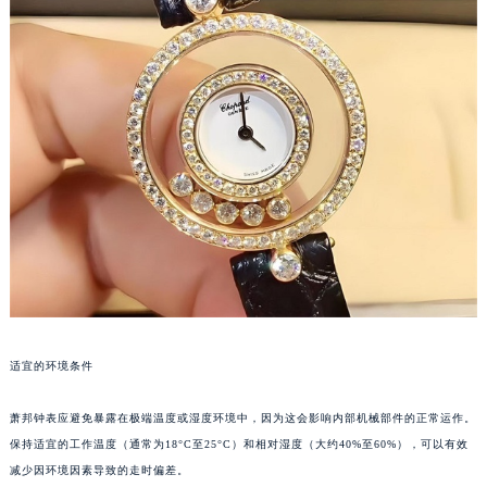
郑州市二七区铭功路10号华润大厦写字楼29层2905室（需提前预约）
太原市迎泽区解放路15号亨得利名表服务中心（品牌授权店）3层整层（需提前预约）
沈阳市沈河区中街路137号亨得利名表服务中心（品牌授权店）1层整层（需提前预约）
沈阳市沈河区中街路83号亨得利名表服务中心（品牌授权店）1层整层（需提前预约）
乌鲁木齐市天山区红山路26号时代广场（CCMALL）C座17层17-B（需提前预约）
温州市鹿城区锦绣路1067号置信广场10层1015室（需提前预约）
哈尔滨市道里区友谊西路600号富力中心T2座写字楼29层03室（需提前预约）
大连市中山区人民路15号国际金融大厦7层G室（需提前预约）
佛山市禅城区季华五路57号万科金融中心C座12层1205室（需提前预约）
东莞市东城街道鸿福东路1号民盈国贸中心T1写字楼9层907室（需提前预约）
无锡市梁溪区人民中路139号恒隆广场写字楼1座11层1104室（需提前预约）
南通市崇川区工农路57号圆融广场写字楼16层1603室（需提前预约）
适宜的环境条件
苏州市苏州工业园区星港街199号苏州中心办公楼C座22层08室（需提前预约）
武汉市江汉区解放大道686号世界贸易大厦38层09室（需提前预约）
萧邦钟表应避免暴露在极端温度或湿度环境中，因为这会影响内部机械部件的正常运作。
保持适宜的工作温度（通常为18°C至25°C）和相对湿度（大约40%至60%），可以有效
南宁市青秀区金湖路59号地王大厦12楼1224室（需提前预约）
减少因环境因素导致的走时偏差。
合肥市蜀山区潜山路111号万象城华润大厦B座12楼03室（需提前预约）