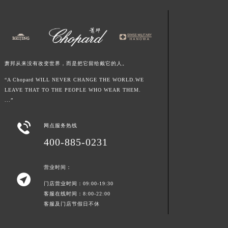
江西省上饶市信州区滨江西路萧邦售后服务中心（需提前预约）
江西省新余市渝水区北湖西路萧邦售后服务中心（需提前预约）
江西省宜春市袁州区中山中路萧邦售后服务中心（需提前预约）
江西省鹰潭市月湖区胜利东路萧邦售后服务中心（需提前预约）
萧邦从来没有改变世界，而是把它留给戴它的人。
山东省德州市德城区东风中路萧邦售后服务中心（需提前预约）
“A Chopard WILL NEVER CHANGE THE WORLD.WE
山东省东营市东营区济南路萧邦售后服务中心（需提前预约）
LEAVE THAT TO THE PEOPLE WHO WEAR THEM.
山东省济南市历下区经十路11111号华润中心写字楼（万象城）15层1508室萧邦售后服务中心（需提前预约）
...”
山东省济宁市任城区太白楼路萧邦售后服务中心（需提前预约）

山东省莱芜市文化南路8号银座商城名表维修一楼名表维修萧邦售后服务中心（需提前预约）
网点服务热线
山东省临沂市兰山区解放路萧邦售后服务中心（需提前预约）
400-885-0231
山东省日照市东港区烟台路萧邦售后服务中心（需提前预约）
山东省泰安市泰山区财源街道泰山大街萧邦售后服务中心（需提前预约）
营业时间：

山东省威海市环翠区新威海路89号振华商厦一楼名表维修萧邦售后服务中心（需提前预约）
门店营业时间：09:00-19:30
客服在线时间：8:00-22:00
山东省潍坊市奎文区东风东街萧邦售后服务中心（需提前预约）
客服及门店节假日不休
山东省枣庄市滕州市北辛路与善国路交叉口萧邦售后服务中心（需提前预约）
山东省淄博市张店区金晶大道萧邦售后服务中心（需提前预约）