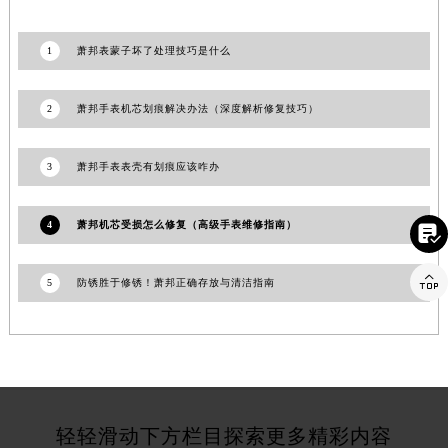
江苏省淮安市清江浦区淮海北路萧邦售后服务中心（需提前预约）
江苏省连云港市海州区通灌北路萧邦售后服务中心（需提前预约）
1
萧邦表蒙子坏了处理技巧是什么
江苏省南京市秦淮区中山南路1号南京中心22层22-C1-C3室萧邦售后服务中心（需提前预约）
江苏省宿迁市宿城区西湖路萧邦售后服务中心（需提前预约）
2
萧邦手表机芯划痕解决办法（深度解析修复技巧）
江苏省泰州市海陵区永定东路399号置地商务中心东塔（华润万象城）17层1706室萧邦售后服务中心（需提前预约）
江苏省徐州市鼓楼区淮海东路29号苏宁广场IFC国际金融中心35层3508室萧邦售后服务中心（需提前预约）
3
萧邦手表表壳有划痕应该咋办
江苏省盐城市盐都区世纪大道5号盐城金融城写字楼1号楼16层1604室萧邦售后服务中心（需提前预约）
江苏省扬州市邗江区国展路29号星耀天地写字楼1号楼18层1803室萧邦售后服务中心（需提前预约）
4
萧邦机芯受损怎么修复（高级手表维修指南）

江苏省镇江市京口区中山东路萧邦售后服务中心（需提前预约）
江西省抚州市临川区赣东大道萧邦售后服务中心（需提前预约）

5
防锈胜于修锈！萧邦正确存放与清洁指南
江西省赣州市章贡区文清路萧邦售后服务中心（需提前预约）
江西省吉安市吉州区井冈山大道萧邦售后服务中心（需提前预约）
江西省景德镇市珠山区珠山中路萧邦售后服务中心（需提前预约）
江西省九江市浔阳区浔阳路萧邦售后服务中心（需提前预约）
江西省南昌市红谷滩新区红谷中大道998号绿地双子塔（中央广场）A1座办公楼14层1407室萧邦售后服务中心（需提前预约）
轻轻滑动下方栏目探索更多精彩内容
江西省萍乡市安源区萍安北大道与康庄路交叉口萧邦售后服务中心（需提前预约）