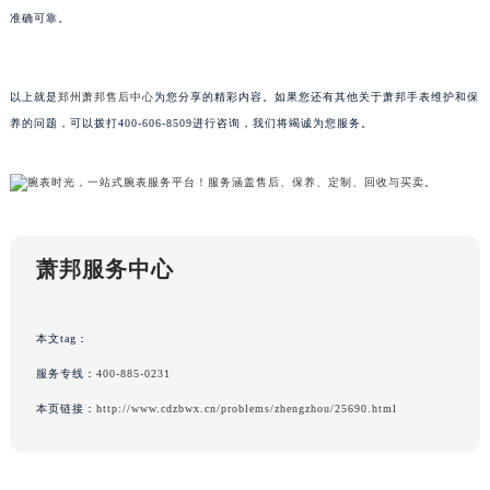
准确可靠。
黑龙江省黑河市爱辉区中央街萧邦售后服务中心（需提前预约）
黑龙江省鸡西市鸡冠区红军路萧邦售后服务中心（需提前预约）
黑龙江省佳木斯市向阳区长安路萧邦售后服务中心（需提前预约）
以上就是
郑州萧邦售后中心
为您分享的精彩内容。如果您还有其他关于萧邦手表维护和保
黑龙江省牡丹江市东安区太平路萧邦售后服务中心（需提前预约）
养的问题，可以拨打400-606-8509进行咨询，我们将竭诚为您服务。
黑龙江省七台河市桃山区大同街萧邦售后服务中心（需提前预约）
黑龙江省齐齐哈尔市龙沙区龙华路萧邦售后服务中心（需提前预约）
黑龙江省双鸭山市尖山区新兴大街萧邦售后服务中心（需提前预约）
黑龙江省绥化市北林区新华街与康庄路交叉口萧邦售后服务中心（需提前预约）
萧邦服务中心
黑龙江省伊春市伊美区通河路萧邦售后服务中心（需提前预约）
吉林省白城市洮北区明仁南街萧邦售后服务中心（需提前预约）
吉林省白山市浑江区浑江大街萧邦售后服务中心（需提前预约）
本文tag：
吉林省吉林市船营区河南街萧邦售后服务中心（需提前预约）
服务专线：
400-885-0231
吉林省辽源市龙山区人民大街萧邦售后服务中心（需提前预约）
本页链接：
http://www.cdzbwx.cn/problems/zhengzhou/25690.html
吉林省梅河口市新华街道梅河大街萧邦售后服务中心（需提前预约）
吉林省四平市铁东区紫气大路与南九经街交汇处萧邦售后服务中心（需提前预约）
吉林省松原市宁江区五环大街萧邦售后服务中心（需提前预约）