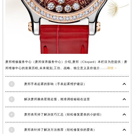
山西省晋中市榆次区顺城街萧邦售后服务中心（需提前预约）
山西省临汾市尧都区解放路萧邦售后服务中心（需提前预约）
山西省吕梁市离石区永宁中路与建设街交叉口萧邦售后服务中心（需提前预约）
山西省朔州市朔城区怡西路与鄯阳西街交汇处萧邦售后服务中心（需提前预约）
山西省忻州市忻府区和平东街与七一南路交叉口萧邦售后服务中心（需提前预约）
山西省阳泉市郊区平阳东街与新城大道交叉口萧邦售后服务中心（需提前预约）
山西省运城市盐湖区河东街萧邦售后服务中心（需提前预约）
萧邦维修服务中心（萧邦保养服务中心）介绍,萧邦（Chopard）本栏目为您提供：萧
山西省长治市潞州区英雄中路萧邦售后服务中心（需提前预约）
邦维修中心的发展历程,未来规划,工坊、战略、独立意义及价值介......
详情 >
山西省太原市迎泽区迎泽街道解放路15号亨得利名表维修授权店3楼萧邦售后服务中心（需提前预约）
天津市和平区赤峰道136号天津国际金融中心26层2603室萧邦售后服务中心（需提前预约）
2
萧邦手表起雾的影响（手表起雾维护建议）
安徽省安庆市迎江区人民路萧邦售后服务中心（需提前预约）
安徽省蚌埠市蚌山区淮河路萧邦售后服务中心（需提前预约）
3
解决萧邦腕表星期走慢，精准调校秘籍在这里
安徽省亳州市谯城区魏武大道萧邦售后服务中心（需提前预约）
4
萧邦表耳掉了解决技巧汇总（轻松修复爱表的小妙招）
安徽省池州市贵池区长江路萧邦售后服务中心（需提前预约）
安徽省滁州市琅琊区南谯北路萧邦售后服务中心（需提前预约）
5
萧邦表针掉了解决方法推荐（轻松修复你的爱表）
安徽省阜阳市颍州区颍州北路萧邦售后服务中心（需提前预约）