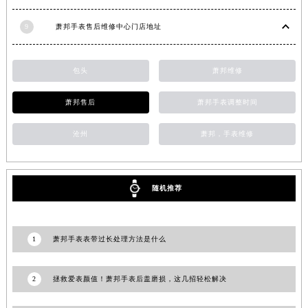
湖南省永州市冷水滩区永州大道与中兴路交叉口萧邦售后服务中心（需提前预约）
9
萧邦手表售后维修中心门店地址
湖南省岳阳市岳阳楼区东茅岭路萧邦售后服务中心（需提前预约）
湖南省张家界市永定区解放路萧邦售后服务中心（需提前预约）
包头
萧邦维修
湖南省长沙市芙蓉区建湘路393号世茂环球金融中心写字楼10层1013室萧邦售后服务中心（需提前预约）
湖南省株洲市芦淞区建设南路萧邦售后服务中心（需提前预约）
萧邦售后
萧邦手表调整时间
甘肃省白银市白银区北京路萧邦售后服务中心（需提前预约）
甘肃省定西市安定区解放路萧邦售后服务中心（需提前预约）
沧州
萧邦，手表维修
甘肃省敦煌市沙州镇阳关中路萧邦售后服务中心（需提前预约）
甘肃省合作市人民街萧邦售后服务中心（需提前预约）
甘肃省嘉峪关市雄关区新华中路萧邦售后服务中心（需提前预约）
随机推荐
甘肃省金昌市金川区北京路萧邦售后服务中心（需提前预约）
甘肃省酒泉市肃州区西大街萧邦售后服务中心（需提前预约）
1
萧邦手表表带过长处理方法是什么
甘肃省临夏市城南街道团结路萧邦售后服务中心（需提前预约）
甘肃省陇南市武都区人民路萧邦售后服务中心（需提前预约）
2
拯救爱表颜值！萧邦手表后盖磨损，这几招轻松解决
甘肃省平凉市崆峒区西大街萧邦售后服务中心（需提前预约）
甘肃省庆阳市西峰区南大街萧邦售后服务中心（需提前预约）