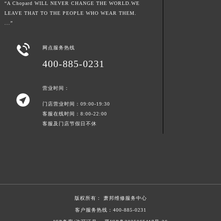
“A Chopard WILL NEVER CHANGE THE WORLD.WE
陕西省安康市汉滨区金州路萧邦售后服务中心（需提前预约）
LEAVE THAT TO THE PEOPLE WHO WEAR THEM.
...”
陕西省宝鸡市渭滨区经二路萧邦售后服务中心（需提前预约）
陕西省汉中市汉台区北大街萧邦售后服务中心（需提前预约）

网点服务热线
陕西省商洛市商州区州城街萧邦售后服务中心（需提前预约）
400-885-0231
陕西省铜川市王益区红旗街萧邦售后服务中心（需提前预约）
陕西省渭南市临渭区东风大街萧邦售后服务中心（需提前预约）
营业时间：
陕西省咸阳市秦都区沣西新城统一西路与白马河路交汇处萧邦售后服务中心（需提前预约）

门店营业时间：09:00-19:30
陕西省延安市宝塔区中心街萧邦售后服务中心（需提前预约）
客服在线时间：8:00-22:00
陕西省榆林市榆阳区长兴路萧邦售后服务中心（需提前预约）
客服及门店节假日不休
新疆维吾尔自治区阿克苏市东大街萧邦售后服务中心（需提前预约）
新疆维吾尔自治区阿拉尔市胜利大道萧邦售后服务中心（需提前预约）
新疆维吾尔自治区阿拉山口市友好路萧邦售后服务中心（需提前预约）
新疆维吾尔自治区阿勒泰市解放路萧邦售后服务中心（需提前预约）
新疆维吾尔自治区阿图什市光明路萧邦售后服务中心（需提前预约）
版权所有：
萧邦维修服务中心
新疆维吾尔自治区白杨市军垦路萧邦售后服务中心（需提前预约）
客户服务热线：
400-885-0231
新疆维吾尔自治区北屯市团结路萧邦售后服务中心（需提前预约）