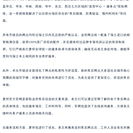
山东省德州市德城区东风中路萧邦售后服务中心（需提前预约）
盖华北、华东、华南、西南、华中、东北、西北七大区域的“直营中心 + 服务点”双轨网
络。这一举措彻底解决了以往部分地区存在的“售后困难、距离较远、预约时间长”等问
山东省东营市东营区济南路萧邦售后服务中心（需提前预约）
题。
山东省济南市历下区经十路11111号华润中心写字楼（万象城）15层1508室萧邦售后服务中心（需提前预约）
山东省济宁市任城区太白楼路萧邦售后服务中心（需提前预约）
所有升级后的网点均经过瑞士日内瓦总部的严格认证。这些网点统一配备了瑞士进口的精
山东省莱芜市文化南路8号银座商城名表维修一楼名表维修萧邦售后服务中心（需提前预约）
密检测仪器，使用100%原厂供应的配件，并且拥有经过品牌专项培训认证的资深制表
山东省临沂市兰山区解放路萧邦售后服务中心（需提前预约）
师。它们严格执行萧邦全球统一的服务标准与质保体系，确保无论表主身处何地，都能享
山东省日照市东港区烟台路萧邦售后服务中心（需提前预约）
受到与瑞士本土相同的专业养护服务。
山东省泰安市泰山区财源街道泰山大街萧邦售后服务中心（需提前预约）
此外，本次升级还全面强化了网点的私密性与舒适度。新的售后网点大多选址在城市核心
山东省威海市环翠区新威海路89号振华商厦一楼名表维修萧邦售后服务中心（需提前预约）
商圈的高端写字楼，对服务空间的布局进行了优化，为表主提供了更加安心、舒适的售后
山东省潍坊市奎文区东风东街萧邦售后服务中心（需提前预约）
体验。
山东省枣庄市滕州市北辛路与善国路交叉口萧邦售后服务中心（需提前预约）
山东省淄博市张店区金晶大道萧邦售后服务中心（需提前预约）
萧邦官方官网是获取这些售后信息的主要来源。表主们可以通过官网了解到各个售后网点
上海市黄浦区南京东路299号宏伊国际广场写字楼8层806室萧邦售后服务中心（需提前预约）
的具体情况，包括服务项目、工作时间等。同时，官网也提供了在线咨询服务，方便表主
随时向客户服务人员咨询相关问题。
上海市徐汇区虹桥路3号港汇中心2座37层3705室萧邦售后服务中心（需提前预约）
浙江省杭州市上城区钱江路1366号华润大厦A座5层503-5室萧邦售后服务中心（需提前预约）
在服务流程方面，萧邦也进行了优化。表主将腕表送到售后网点后，工作人员会首先对腕
浙江省湖州市吴兴区劳动路萧邦售后服务中心（需提前预约）