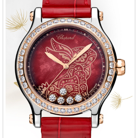
河南省洛阳市西工区中州中路与解放路交叉口萧邦售后服务中心（需提前预约）
河南省漯河市源汇区交通路萧邦售后服务中心（需提前预约）
河南省南阳市宛城区范蠡东路与南都路交叉口萧邦售后服务中心（需提前预约）
河南省平顶山市卫东区建设路萧邦售后服务中心（需提前预约）
河南省濮阳市大华龙区开州路绿城路交叉口萧邦售后服务中心（需提前预约）
河南省三门峡市湖滨区和平路萧邦售后服务中心（需提前预约）
河南省商丘市梁园区神火大道萧邦售后服务中心（需提前预约）
河南省新乡市红旗区人民路萧邦售后服务中心（需提前预约）
河南省信阳市浉河区东方红大道萧邦售后服务中心（需提前预约）
河南省许昌市魏都区建安大道与八龙路交叉口萧邦售后服务中心（需提前预约）
河南省郑州市二七区民主路10号华润大厦29层2905室萧邦售后服务中心（需提前预约）
河南省周口市川汇区七一路萧邦售后服务中心（需提前预约）
河南省驻马店市驿城区乐山大道与置地大道交叉口萧邦售后服务中心（需提前预约）
湖北省鄂州市鄂城区文星大道萧邦售后服务中心（需提前预约）
湖北省黄冈市黄州区赤壁大道萧邦售后服务中心（需提前预约）
湖北省黄石市黄石港区武汉路萧邦售后服务中心（需提前预约）