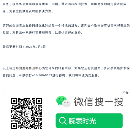
服务，提高售后效率和服务质量。例如，通过远程检测技术，能够更快地确定腕表的问
广东省潮州市潮安区新风路与潮汕路交汇处萧邦售后服务中心（需提前预约）
题，为表主提供更及时的解决方案。
广东省广州市天河区天河路230号万菱汇国际中心A塔7层704室萧邦售后服务中心（需提前预约）
广东省广州市越秀区环市东路371-375号世界贸易中心大厦南塔15层1507室萧邦售后服务中心（需提前预约）
萧邦的全国售后服务网络优化升级是一个持续的过程。萧邦会不断根据市场需求和表主的
广东省河源市源城区越王大道萧邦售后服务中心（需提前预约）
反馈，对售后体系进行调整和完善，以提供更好的服务。
广东省惠州市惠城区江北文昌一路7号华贸大厦1座30层3005室萧邦售后服务中心（需提前预约）
最后更新时间：2026年7月5日
广东省江门市蓬江区广场西路萧邦售后服务中心（需提前预约）
广东省揭阳市榕城进贤门步行街萧邦售后服务中心（需提前预约）
广东省茂名市电白区水东街道迎宾大道萧邦售后服务中心（需提前预约）
以上就是
郑州萧邦售后中心
为您分享的精彩内容。如果您还有其他关于萧邦手表维护和保
广东省梅州市梅江区金燕大道萧邦售后服务中心（需提前预约）
养的问题，可以拨打400-606-8509进行咨询，我们将竭诚为您服务。
广东省清远市清城区湖西路萧邦售后服务中心（需提前预约）
广东省汕头市龙湖区长平路萧邦售后服务中心（需提前预约）
广东省汕尾市城区香洲街道园林社区翠园街萧邦售后服务中心（需提前预约）
广东省韶关市武江区芙蓉新区与老城中心交汇处萧邦售后服务中心（需提前预约）
广东省深圳市罗湖区深南东路5001号华润大厦17层1701室萧邦售后服务中心（需提前预约）
广东省阳江市江城区东风一路萧邦售后服务中心（需提前预约）
广东省云浮市云城区金山路萧邦售后服务中心（需提前预约）