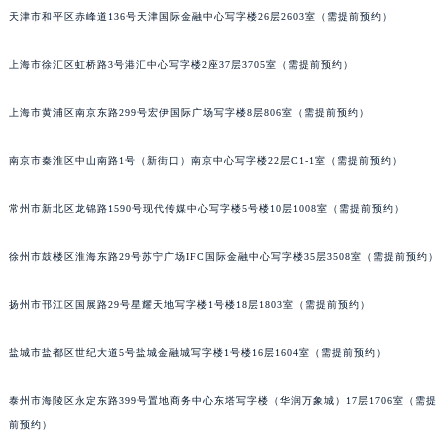
天津市和平区赤峰道136号天津国际金融中心写字楼26层2603室（需提前预约）
乌鲁木齐市天山区红山路26号时代广场（CCMALL）C座17层17-B（需提前预约）
温州市鹿城区锦绣路1067号置信广场10层1015室（需提前预约）
上海市徐汇区虹桥路3号港汇中心写字楼2座37层3705室（需提前预约）
哈尔滨市道里区友谊西路600号富力中心T2座写字楼29层03室（需提前预约）
大连市中山区人民路15号国际金融大厦7层G室（需提前预约）
上海市黄浦区南京东路299号宏伊国际广场写字楼8层806室（需提前预约）
佛山市禅城区季华五路57号万科金融中心C座12层1205室（需提前预约）
东莞市东城街道鸿福东路1号民盈国贸中心T1写字楼9层907室（需提前预约）
南京市秦淮区中山南路1号（新街口）南京中心写字楼22层C1-1室（需提前预约）
无锡市梁溪区人民中路139号恒隆广场写字楼1座11层1104室（需提前预约）
常州市新北区龙锦路1590号现代传媒中心写字楼5号楼10层1008室（需提前预约）
南通市崇川区工农路57号圆融广场写字楼16层1603室（需提前预约）
苏州市苏州工业园区星港街199号苏州中心办公楼C座22层08室（需提前预约）
徐州市鼓楼区淮海东路29号苏宁广场IFC国际金融中心写字楼35层3508室（需提前预约）
武汉市江汉区解放大道686号世界贸易大厦38层09室（需提前预约）
南宁市青秀区金湖路59号地王大厦12楼1224室（需提前预约）
扬州市邗江区国展路29号星耀天地写字楼1号楼18层1803室（需提前预约）
合肥市蜀山区潜山路111号万象城华润大厦B座12楼03室（需提前预约）
盐城市盐都区世纪大道5号盐城金融城写字楼1号楼16层1604室（需提前预约）
泉州市丰泽区宝洲路729号浦西万达中心写字楼A座7楼709室（需提前预约）
青岛市南区山东路6号华润大厦B座22层04室（需提前预约）
泰州市海陵区永定东路399号置地商务中心东塔写字楼（华润万象城）17层1706室（需提
烟台市芝罘区胜利路139号万达金融中心A座907室（需提前预约）
前预约）
长春市朝阳区西安大路727号中银大厦A座(旺进大厦)18层09室（需提前预约）