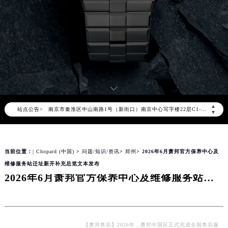
2026年8月萧邦售后服务中心最新网点地址：
北京市朝阳区建国门外大街甲6号华熙国际中心写字楼D座11层1102室（北京总部）（需提前预约）
北京市东城区东长安街1号东方广场写字楼W3座6层602室（需提前预约）
天津市和平区赤峰道136号天津国际金融中心写字楼26层2603室（需提前预约）
上海市徐汇区虹桥路3号港汇中心写字楼2座37层3705室（需提前预约）
上海市黄浦区南京东路299号宏伊国际广场写字楼8层806室（需提前预约）
南京市秦淮区中山南路1号（新街口）南京中心写字楼22层C1-1室（需提前预约）
▲
站点公告>
常州市新北区龙锦路1590号现代传媒中心写字楼5号楼10层1008室（需提前预约）
▼
徐州市鼓楼区淮海东路29号苏宁广场IFC国际金融中心写字楼35层3508室（需提前预约）
扬州市邗江区国展路29号星耀天地写字楼1号楼18层1803室（需提前预约）
当前位置：
| Chopard (中国)
>
问题/知识/资讯
>
郑州
> 2026年6月萧邦官方保养中心及
盐城市盐都区世纪大道5号盐城金融城写字楼1号楼16层1604室（需提前预约）
维修服务站迁址新开补充总览文本发布
泰州市海陵区永定东路399号置地商务中心东塔写字楼（华润万象城）17层1706室（需提前预约）
2026年6月萧邦官方保养中心及维修服务站迁址新开补充总览文本发布
宁波市江北区大闸南路500号来福士广场办公楼20层2009室（需提前预约）
杭州市上城区钱江路1366号华润大厦写字楼A座5层503-5室（需提前预约）
金华市金东区东市南街777号金华万达广场写字楼4号楼22层2209室（需提前预约）
绍兴市越城区胜利东路379号世茂天际中心写字楼8层805室（需提前预约）
【萧邦售后】2026年，萧邦中国区正式完成全国售后服