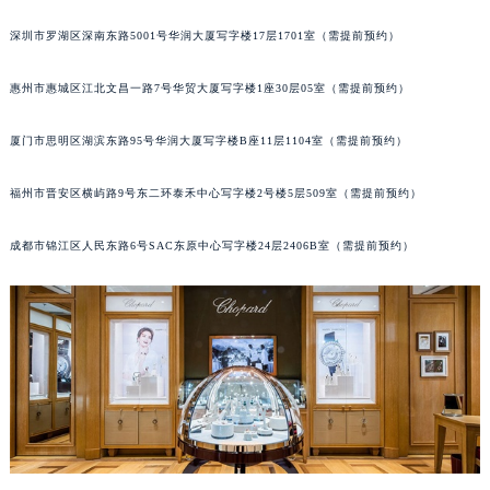
黑龙江省七台河市桃山区大同街萧邦售后服务中心（需提前预约）
深圳市罗湖区深南东路5001号华润大厦写字楼17层1701室（需提前预约）
黑龙江省齐齐哈尔市龙沙区龙华路萧邦售后服务中心（需提前预约）
黑龙江省双鸭山市尖山区新兴大街萧邦售后服务中心（需提前预约）
惠州市惠城区江北文昌一路7号华贸大厦写字楼1座30层05室（需提前预约）
黑龙江省绥化市北林区新华街与康庄路交叉口萧邦售后服务中心（需提前预约）
厦门市思明区湖滨东路95号华润大厦写字楼B座11层1104室（需提前预约）
黑龙江省伊春市伊美区通河路萧邦售后服务中心（需提前预约）
吉林省白城市洮北区明仁南街萧邦售后服务中心（需提前预约）
福州市晋安区横屿路9号东二环泰禾中心写字楼2号楼5层509室（需提前预约）
吉林省白山市浑江区浑江大街萧邦售后服务中心（需提前预约）
吉林省吉林市船营区河南街萧邦售后服务中心（需提前预约）
成都市锦江区人民东路6号SAC东原中心写字楼24层2406B室（需提前预约）
吉林省辽源市龙山区人民大街萧邦售后服务中心（需提前预约）
吉林省梅河口市新华街道梅河大街萧邦售后服务中心（需提前预约）
吉林省四平市铁东区紫气大路与南九经街交汇处萧邦售后服务中心（需提前预约）
吉林省松原市宁江区五环大街萧邦售后服务中心（需提前预约）
吉林省通化市东昌区环通乡江南大街萧邦售后服务中心（需提前预约）
吉林省延边市延吉市解放路萧邦售后服务中心（需提前预约）
辽宁省鞍山市铁东区站前街萧邦售后服务中心（需提前预约）
辽宁省本溪市平山区胜利路萧邦售后服务中心（需提前预约）