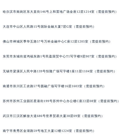
内蒙古自治区巴彦淖尔市临河区新华街萧邦售后服务中心（需提前预约）
哈尔滨市南岗区东大直街146号上和置地广场金座12层1214室（需提前预约）
内蒙古自治区包头市青山区幸福路甲3号王府井百货名表维修萧邦售后服务中心（需提前预约）
内蒙古自治区赤峰市红山区哈达街萧邦售后服务中心（需提前预约）
大连市中山区人民路15号国际金融大厦7层G室（需提前预约）
内蒙古自治区鄂尔多斯市东胜区伊金霍洛街萧邦售后服务中心（需提前预约）
内蒙古自治区呼伦贝尔市海拉尔区中央街萧邦售后服务中心（需提前预约）
佛山市禅城区季华五路57号万科金融中心C座12层1205室（需提前预约）
内蒙古自治区通辽市科尔沁区明仁大街萧邦售后服务中心（需提前预约）
东莞市东城街道鸿福东路1号民盈国贸中心T1写字楼9层907室（需提前预约）
内蒙古自治区乌海市海勃湾区人民南路萧邦售后服务中心（需提前预约）
内蒙古自治区乌兰察布市集宁区恩和大街萧邦售后服务中心（需提前预约）
无锡市梁溪区人民中路139号恒隆广场写字楼1座11层1104室（需提前预约）
内蒙古自治区锡林郭勒盟市锡林浩特市光明街与额尔敦路交叉口萧邦售后服务中心（需提前预约）
内蒙古自治区兴安盟市乌兰浩特市兴安大街萧邦售后服务中心（需提前预约）
南通市崇川区工农路57号圆融广场写字楼16层1603室（需提前预约）
山西省大同市平城区迎宾街萧邦售后服务中心（需提前预约）
苏州市苏州工业园区星港街199号苏州中心办公楼C座22层08室（需提前预约）
山西省晋城市城区黄华街萧邦售后服务中心（需提前预约）
山西省晋中市榆次区顺城街萧邦售后服务中心（需提前预约）
武汉市江汉区解放大道686号世界贸易大厦38层09室（需提前预约）
山西省临汾市尧都区解放路萧邦售后服务中心（需提前预约）
山西省吕梁市离石区永宁中路与建设街交叉口萧邦售后服务中心（需提前预约）
南宁市青秀区金湖路59号地王大厦12楼1224室（需提前预约）
山西省朔州市朔城区怡西路与鄯阳西街交汇处萧邦售后服务中心（需提前预约）