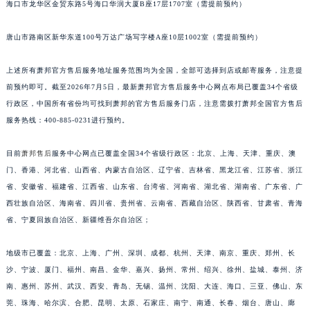
海口市龙华区金贸东路5号海口华润大厦B座17层1707室（需提前预约）
安徽省马鞍山市雨山区湖南西路萧邦售后服务中心（需提前预约）
安徽省宿州市埇桥区人民中路萧邦售后服务中心（需提前预约）
唐山市路南区新华东道100号万达广场写字楼A座10层1002室（需提前预约）
安徽省铜陵市铜官区石城大道萧邦售后服务中心（需提前预约）
上述所有萧邦官方售后服务地址服务范围均为全国，全部可选择到店或邮寄服务，注意提
安徽省芜湖市镜湖区中山路步行街萧邦售后服务中心（需提前预约）
前预约即可。截至2026年7月5日，最新萧邦官方售后服务中心网点布局已覆盖34个省级
安徽省宣城市宣州区叠嶂西路萧邦售后服务中心（需提前预约）
行政区，中国所有省份均可找到萧邦的官方售后服务门店，注意需拨打萧邦全国官方售后
福建省龙岩市新罗区九一南路萧邦售后服务中心（需提前预约）
服务热线：400-885-0231进行预约。
福建省南平市建阳区人民西路萧邦售后服务中心（需提前预约）
福建省宁德市蕉城区天湖东路萧邦售后服务中心（需提前预约）
目前
萧邦售后
服务中心网点已覆盖全国34个省级行政区：北京、上海、天津、重庆、澳
福建省莆田市城厢区霞林街道荔华东大道萧邦售后服务中心（需提前预约）
门、香港、河北省、山西省、内蒙古自治区、辽宁省、吉林省、黑龙江省、江苏省、浙江
省、安徽省、福建省、江西省、山东省、台湾省、河南省、湖北省、湖南省、广东省、广
福建省三明市三元区东乾二路萧邦售后服务中心（需提前预约）
西壮族自治区、海南省、四川省、贵州省、云南省、西藏自治区、陕西省、甘肃省、青海
福建省漳州市龙文区步港路萧邦售后服务中心（需提前预约）
省、宁夏回族自治区、新疆维吾尔自治区；
江苏省常州市新北区龙锦路1590号现代传媒中心5号楼10层1008室萧邦售后服务中心（需提前预约）
江苏省淮安市清江浦区淮海北路萧邦售后服务中心（需提前预约）
地级市已覆盖：北京、上海、广州、深圳、成都、杭州、天津、南京、重庆、郑州、长
江苏省连云港市海州区通灌北路萧邦售后服务中心（需提前预约）
沙、宁波、厦门、福州、南昌、金华、嘉兴、扬州、常州、绍兴、徐州、盐城、泰州、济
江苏省南京市秦淮区中山南路1号南京中心22层22-C1-C3室萧邦售后服务中心（需提前预约）
南、惠州、苏州、武汉、西安、青岛、无锡、温州、沈阳、大连、海口、三亚、佛山、东
莞、珠海、哈尔滨、合肥、昆明、太原、石家庄、南宁、南通、长春、烟台、唐山、廊
江苏省宿迁市宿城区西湖路萧邦售后服务中心（需提前预约）