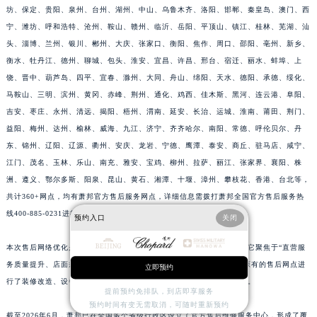
坊、保定、贵阳、泉州、台州、湖州、中山、乌鲁木齐、洛阳、邯郸、秦皇岛、澳门、西
江苏省泰州市海陵区永定东路399号置地商务中心东塔（华润万象城）17层1706室萧邦售后服务中心（需提前预约）
宁、潍坊、呼和浩特、沧州、鞍山、赣州、临沂、岳阳、平顶山、镇江、桂林、芜湖、汕
江苏省徐州市鼓楼区淮海东路29号苏宁广场IFC国际金融中心35层3508室萧邦售后服务中心（需提前预约）
头、淄博、兰州、银川、郴州、大庆、张家口、衡阳、焦作、周口、邵阳、亳州、新乡、
江苏省盐城市盐都区世纪大道5号盐城金融城写字楼1号楼16层1604室萧邦售后服务中心（需提前预约）
衡水、牡丹江、德州、聊城、包头、淮安、宜昌、许昌、邢台、宿迁、丽水、蚌埠、上
江苏省扬州市邗江区国展路29号星耀天地写字楼1号楼18层1803室萧邦售后服务中心（需提前预约）
饶、晋中、葫芦岛、四平、宜春、滁州、大同、舟山、绵阳、天水、德阳、承德、绥化、
江苏省镇江市京口区中山东路萧邦售后服务中心（需提前预约）
马鞍山、三明、滨州、黄冈、赤峰、荆州、通化、鸡西、佳木斯、黑河、连云港、阜阳、
吉安、枣庄、永州、清远、揭阳、梧州、渭南、延安、长治、运城、淮南、莆田、荆门、
江西省抚州市临川区赣东大道萧邦售后服务中心（需提前预约）
益阳、梅州、达州、榆林、威海、九江、济宁、齐齐哈尔、南阳、常德、呼伦贝尔、丹
江西省赣州市章贡区文清路萧邦售后服务中心（需提前预约）
东、锦州、辽阳、辽源、衢州、安庆、龙岩、宁德、鹰潭、泰安、商丘、驻马店、咸宁、
江西省吉安市吉州区井冈山大道萧邦售后服务中心（需提前预约）
江门、茂名、玉林、乐山、南充、雅安、宝鸡、柳州、拉萨、丽江、张家界、襄阳、株
江西省景德镇市珠山区珠山中路萧邦售后服务中心（需提前预约）
洲、遵义、鄂尔多斯、阳泉、昆山、黄石、湘潭、十堰、漳州、攀枝花、香港、台北等，
江西省九江市浔阳区浔阳路萧邦售后服务中心（需提前预约）
共计360+网点，均有萧邦官方售后服务网点，详细信息需拨打萧邦全国官方售后服务热
江西省南昌市红谷滩新区红谷中大道998号绿地双子塔（中央广场）A1座办公楼14层1407室萧邦售后服务中心（需提前预约）
线400-885-0231进行咨询。
预约入口
关闭
江西省萍乡市安源区萍安北大道与康庄路交叉口萧邦售后服务中心（需提前预约）
本次售后网络优化是萧邦中国区近年来规模最大的一次服务升级行动。它聚焦于“直营服
江西省上饶市信州区滨江西路萧邦售后服务中心（需提前预约）
务质量提升、店面规模扩大、区域布局均衡”这三个主要方向。对全国原有的售后网点进
立即预约
江西省新余市渝水区北湖西路萧邦售后服务中心（需提前预约）
行了装修改造、设备更新以及人员培训，同时在多个城市新增了服务点。
江西省宜春市袁州区中山中路萧邦售后服务中心（需提前预约）
提前预约免排队，到店即享服务
预约时间有变无需取消，可随时重新预约
江西省鹰潭市月湖区胜利东路萧邦售后服务中心（需提前预约）
截至2026年6月，萧邦已在全国多个省级行政区设立了官方售后维修服务中心，形成了覆