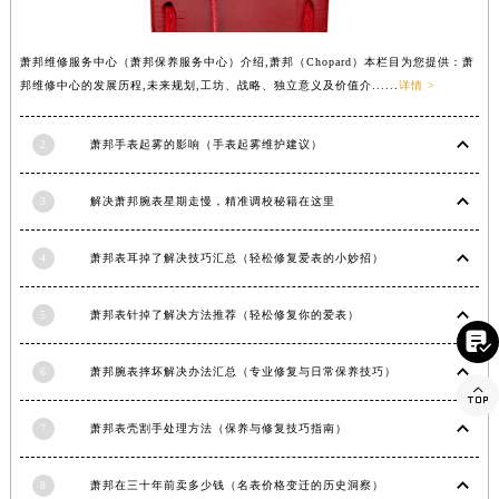
湖北省荆门市东宝中天街步行街萧邦售后服务中心（需提前预约）
湖北省荆州市荆州区荆中路萧邦售后服务中心（需提前预约）
萧邦维修服务中心（萧邦保养服务中心）介绍,萧邦（Chopard）本栏目为您提供：萧
湖北省十堰市茅箭区人民北路萧邦售后服务中心（需提前预约）
邦维修中心的发展历程,未来规划,工坊、战略、独立意义及价值介......
详情 >
湖北省随州市曾都区青年路萧邦售后服务中心（需提前预约）
2
萧邦手表起雾的影响（手表起雾维护建议）
湖北省咸宁市咸安区长安大道萧邦售后服务中心（需提前预约）
湖北省襄阳市樊城区长虹路与人民路交叉口萧邦售后服务中心（需提前预约）
3
解决萧邦腕表星期走慢，精准调校秘籍在这里
湖北省孝感市孝南区复兴大道萧邦售后服务中心（需提前预约）
湖北省宜昌市西陵区夷陵大道与港窑路萧邦售后服务中心（需提前预约）
4
萧邦表耳掉了解决技巧汇总（轻松修复爱表的小妙招）
湖南省常德市武陵区人民路萧邦售后服务中心（需提前预约）
湖南省郴州市北湖区国庆北路萧邦售后服务中心（需提前预约）
5
萧邦表针掉了解决方法推荐（轻松修复你的爱表）
湖南省衡阳市雁峰区解放路萧邦售后服务中心（需提前预约）

湖南省怀化市鹤城区迎丰中路萧邦售后服务中心（需提前预约）
6
萧邦腕表摔坏解决办法汇总（专业修复与日常保养技巧）

湖南省娄底市娄星区长青街萧邦售后服务中心（需提前预约）
湖南省邵阳市双清区东风路萧邦售后服务中心（需提前预约）
7
萧邦表壳割手处理方法（保养与修复技巧指南）
湖南省湘潭市雨湖区莲城大道萧邦售后服务中心（需提前预约）
8
萧邦在三十年前卖多少钱（名表价格变迁的历史洞察）
湖南省益阳市赫山区桃花仑路萧邦售后服务中心（需提前预约）