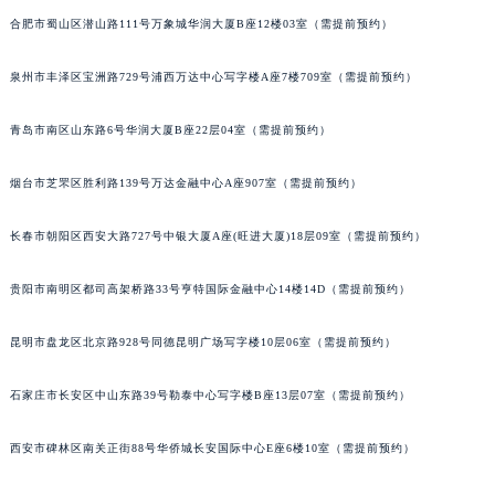
山西省忻州市忻府区和平东街与七一南路交叉口萧邦售后服务中心（需提前预约）
合肥市蜀山区潜山路111号万象城华润大厦B座12楼03室（需提前预约）
山西省阳泉市郊区平阳东街与新城大道交叉口萧邦售后服务中心（需提前预约）
泉州市丰泽区宝洲路729号浦西万达中心写字楼A座7楼709室（需提前预约）
山西省运城市盐湖区河东街萧邦售后服务中心（需提前预约）
山西省长治市潞州区英雄中路萧邦售后服务中心（需提前预约）
青岛市南区山东路6号华润大厦B座22层04室（需提前预约）
山西省太原市迎泽区迎泽街道解放路15号亨得利名表维修授权店3楼萧邦售后服务中心（需提前预约）
天津市和平区赤峰道136号天津国际金融中心26层2603室萧邦售后服务中心（需提前预约）
烟台市芝罘区胜利路139号万达金融中心A座907室（需提前预约）
安徽省安庆市迎江区人民路萧邦售后服务中心（需提前预约）
长春市朝阳区西安大路727号中银大厦A座(旺进大厦)18层09室（需提前预约）
安徽省蚌埠市蚌山区淮河路萧邦售后服务中心（需提前预约）
安徽省亳州市谯城区魏武大道萧邦售后服务中心（需提前预约）
贵阳市南明区都司高架桥路33号亨特国际金融中心14楼14D（需提前预约）
安徽省池州市贵池区长江路萧邦售后服务中心（需提前预约）
安徽省滁州市琅琊区南谯北路萧邦售后服务中心（需提前预约）
昆明市盘龙区北京路928号同德昆明广场写字楼10层06室（需提前预约）
安徽省阜阳市颍州区颍州北路萧邦售后服务中心（需提前预约）
安徽省淮北市相山区淮海路萧邦售后服务中心（需提前预约）
石家庄市长安区中山东路39号勒泰中心写字楼B座13层07室（需提前预约）
安徽省淮南市田家庵区国庆中路萧邦售后服务中心（需提前预约）
西安市碑林区南关正街88号华侨城长安国际中心E座6楼10室（需提前预约）
安徽省黄山市屯溪区黄山西路萧邦售后服务中心（需提前预约）
安徽省六安市金安区解放中路萧邦售后服务中心（需提前预约）