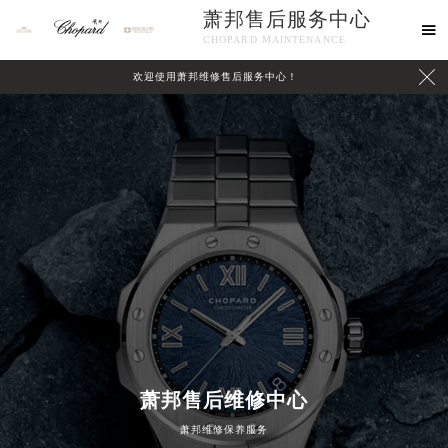
萧邦售后服务中心

CHOPARD MAINTENANCE

欢迎使用萧邦维修售后服务中心！
中心介绍
联系我们
2026年8月萧邦中国区售后服务网络优化升级公告
萧邦售后维修中心
2026年8月萧邦全国官方售后客户服务热线：400-885-0231
萧邦维修保养服务
萧邦官方全国统一服务热线400-885-0231，服务覆盖中国大陆、香港、澳门、台湾全部区域（非大陆需加拨“+86”）