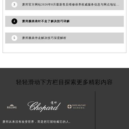
3
萧邦官方网站2026年8月最新售后维修保养权威服务信息与网点地址查询公告
甘肃省天水市秦州区民主路萧邦售后服务中心（需提前预约）
甘肃省武威市凉州区迎宾路萧邦售后服务中心（需提前预约）
4
萧邦腕表表针不走了解决技巧详解
甘肃省张掖市甘州区民乐北路萧邦售后服务中心（需提前预约）
宁夏回族自治区固原市原州区文化街萧邦售后服务中心（需提前预约）
宁夏回族自治区石嘴山市大武口区贺兰山路萧邦售后服务中心（需提前预约）
5
萧邦腕表停走解决技巧深度解析
宁夏回族自治区吴忠市利通区开元大道萧邦售后服务中心（需提前预约）
宁夏回族自治区银川市兴庆区新华东路97号新百中心C馆一层C1-18号商铺萧邦售后服务中心（需提前预约）
宁夏回族自治区中卫市沙坡头区鼓楼东街萧邦售后服务中心（需提前预约）
青海省果洛藏族自治州玛沁县团结路萧邦售后服务中心（需提前预约）
青海省海北藏族自治州海晏县将军路萧邦售后服务中心（需提前预约）
轻轻滑动下方栏目探索更多精彩内容
青海省海东市乐都区滨河路萧邦售后服务中心（需提前预约）
青海省海南藏族自治州共和县青海湖大街萧邦售后服务中心（需提前预约）
青海省海西蒙古族藏族自治州德令哈市柴达木路萧邦售后服务中心（需提前预约）
青海省黄南藏族自治州同仁市德合隆路萧邦售后服务中心（需提前预约）
青海省西宁市城西区海湖新区西关大道萧邦售后服务中心（需提前预约）
萧邦从来没有改变世界，而是把它留给戴它的人。
青海省玉树藏族自治州结古镇胜利路萧邦售后服务中心（需提前预约）