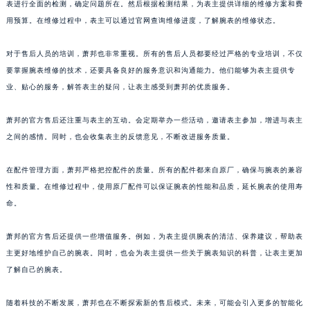
表进行全面的检测，确定问题所在。然后根据检测结果，为表主提供详细的维修方案和费
浙江省嘉兴市南湖区广益路705号嘉兴世界贸易中心A座13层1304室萧邦售后服务中心（需提前预约）
用预算。在维修过程中，表主可以通过官网查询维修进度，了解腕表的维修状态。
浙江省金华市金东区东市南街777号金华万达广场4号楼22楼2209室萧邦售后服务中心（需提前预约）
浙江省丽水市莲都区解放街萧邦售后服务中心（需提前预约）
对于售后人员的培训，萧邦也非常重视。所有的售后人员都要经过严格的专业培训，不仅
要掌握腕表维修的技术，还要具备良好的服务意识和沟通能力。他们能够为表主提供专
浙江省宁波市江北区大闸南路500号来福士广场办公楼20层2009室萧邦售后服务中心（需提前预约）
业、贴心的服务，解答表主的疑问，让表主感受到萧邦的优质服务。
浙江省衢州市柯城区上街萧邦售后服务中心（需提前预约）
浙江省绍兴市越城区胜利东路379号世茂天际中心写字楼8层805室萧邦售后服务中心（需提前预约）
萧邦的官方售后还注重与表主的互动。会定期举办一些活动，邀请表主参加，增进与表主
浙江省舟山市定海区解放东路萧邦售后服务中心（需提前预约）
之间的感情。同时，也会收集表主的反馈意见，不断改进服务质量。
澳门特别行政区大堂区议事亭前地（新马路）萧邦售后服务中心（需提前预约）
澳门特别行政区风顺堂区南湾大马路萧邦售后服务中心（需提前预约）
在配件管理方面，萧邦严格把控配件的质量。所有的配件都来自原厂，确保与腕表的兼容
性和质量。在维修过程中，使用原厂配件可以保证腕表的性能和品质，延长腕表的使用寿
澳门特别行政区花地玛堂区关闸广场萧邦售后服务中心（需提前预约）
命。
澳门特别行政区花王堂区大三巴商圈萧邦售后服务中心（需提前预约）
澳门特别行政区嘉模堂区官也街萧邦售后服务中心（需提前预约）
萧邦的官方售后还提供一些增值服务。例如，为表主提供腕表的清洁、保养建议，帮助表
澳门省路氹城市金光大道萧邦售后服务中心（需提前预约）
主更好地维护自己的腕表。同时，也会为表主提供一些关于腕表知识的科普，让表主更加
澳门特别行政区望德堂区塔石广场萧邦售后服务中心（需提前预约）
了解自己的腕表。
福建省福州市鼓楼区五四路128-1号恒力城写字楼15层03室萧邦售后服务中心（需提前预约）
随着科技的不断发展，萧邦也在不断探索新的售后模式。未来，可能会引入更多的智能化
福建省厦门市思明区湖滨东路95号万象城华润大厦B座11层1104室萧邦售后服务中心（需提前预约）