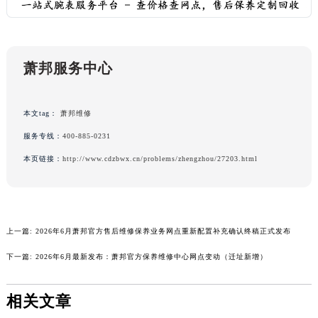
广东省湛江市赤坎区观海北路萧邦售后服务中心（需提前预约）
广东省肇庆市端州区信安大道与砚都大道交汇处萧邦售后服务中心（需提前预约）
广西壮族自治区百色市右江区中山二路萧邦售后服务中心（需提前预约）
萧邦服务中心
广西壮族自治区北海市海城区北京路萧邦售后服务中心（需提前预约）
广西壮族自治区崇左市江州区石景林街道友谊大道与丽川路交汇处萧邦售后服务中心（需提前预约）
广西壮族自治区防城港市港口区金花茶大道萧邦售后服务中心（需提前预约）
本文tag：
萧邦维修
广西壮族自治区贵港市港北区港城街道布山大道与仙衣路交叉口萧邦售后服务中心（需提前预约）
服务专线：
400-885-0231
广西壮族自治区桂林市秀峰区红岭路萧邦售后服务中心（需提前预约）
本页链接：
http://www.cdzbwx.cn/problems/zhengzhou/27203.html
广西壮族自治区河池市金城江区金城江街道朝阳路萧邦售后服务中心（需提前预约）
广西壮族自治区贺州市八步区城东街道灵峰南路萧邦售后服务中心（需提前预约）
广西壮族自治区来宾市兴宾区桂中大道萧邦售后服务中心（需提前预约）
上一篇:
2026年6月萧邦官方售后维修保养业务网点重新配置补充确认终稿正式发布
广西壮族自治区柳州市城中区中山中路萧邦售后服务中心（需提前预约）
广西壮族自治区钦州市钦南区金海湾东大街萧邦售后服务中心（需提前预约）
下一篇:
2026年6月最新发布：萧邦官方保养维修中心网点变动（迁址新增）
广西壮族自治区梧州市万秀区龙湖镇高旺路萧邦售后服务中心（需提前预约）
广西壮族自治区玉林市玉州区金玉路萧邦售后服务中心（需提前预约）
相关文章
海南省儋州市儋州市那大镇兰洋北路萧邦售后服务中心（需提前预约）