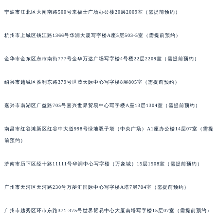
贵阳市南明区都司高架桥路33号亨特国际金融中心14楼14D（需提前预约）
宁波市江北区大闸南路500号来福士广场办公楼20层2009室（需提前预约）
昆明市盘龙区北京路928号同德昆明广场写字楼10层06室（需提前预约）
杭州市上城区钱江路1366号华润大厦写字楼A座5层503-5室（需提前预约）
石家庄市长安区中山东路39号勒泰中心写字楼B座13层07室（需提前预约）
西安市碑林区南关正街88号华侨城长安国际中心E座6楼10室（需提前预约）
金华市金东区东市南街777号金华万达广场写字楼4号楼22层2209室（需提前预约）
海口市龙华区金贸东路5号海口华润大厦B座17层1707室（需提前预约）
唐山市路南区新华东道100号万达广场写字楼A座10层1002室（需提前预约）
绍兴市越城区胜利东路379号世茂天际中心写字楼8层805室（需提前预约）
台州市椒江区东海大道1800号腾达中心东1幢20楼2002室（需提前预约）
内蒙古自治区呼和浩特市玉泉区大学西街70号华润万象城写字楼（鄂尔多斯大厦）23层2326室（需提前预约）
嘉兴市南湖区广益路705号嘉兴世界贸易中心写字楼A座13层1304室（需提前预约）
甘肃省兰州市七里河区西津西路16号兰州中心写字楼21层2102室（需提前预约）
南昌市红谷滩新区红谷中大道998号绿地双子塔（中央广场）A1座办公楼14层07室（需提
重庆市解放碑渝中区民权路28号英利国际金融中心写字楼20层01室（需提前预约）
前预约）
黑龙江省大庆市萨尔图区会战大街萧邦售后服务中心（需提前预约）
黑龙江省鹤岗市向阳区红军路萧邦售后服务中心（需提前预约）
济南市历下区经十路11111号华润中心写字楼（万象城）15层1508室（需提前预约）
黑龙江省黑河市爱辉区中央街萧邦售后服务中心（需提前预约）
黑龙江省鸡西市鸡冠区红军路萧邦售后服务中心（需提前预约）
广州市天河区天河路230号万菱汇国际中心写字楼A塔7层704室（需提前预约）
黑龙江省佳木斯市向阳区长安路萧邦售后服务中心（需提前预约）
广州市越秀区环市东路371-375号世界贸易中心大厦南塔写字楼15层07室（需提前预约）
黑龙江省牡丹江市东安区太平路萧邦售后服务中心（需提前预约）