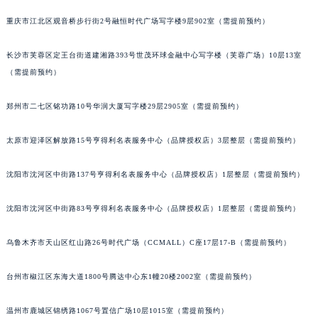
辽宁省朝阳市双塔区新华路萧邦售后服务中心（需提前预约）
重庆市江北区观音桥步行街2号融恒时代广场写字楼9层902室（需提前预约）
辽宁省丹东市振兴区七经街萧邦售后服务中心（需提前预约）
辽宁省抚顺市新抚区东一路萧邦售后服务中心（需提前预约）
长沙市芙蓉区定王台街道建湘路393号世茂环球金融中心写字楼（芙蓉广场）10层13室
（需提前预约）
辽宁省阜新市海州区解放大街萧邦售后服务中心（需提前预约）
辽宁省葫芦岛市连山区中央路萧邦售后服务中心（需提前预约）
郑州市二七区铭功路10号华润大厦写字楼29层2905室（需提前预约）
辽宁省锦州市古塔区中央大街萧邦售后服务中心（需提前预约）
辽宁省辽阳市白塔区新运大街萧邦售后服务中心（需提前预约）
太原市迎泽区解放路15号亨得利名表服务中心（品牌授权店）3层整层（需提前预约）
辽宁省盘锦市兴隆台区石油大街萧邦售后服务中心（需提前预约）
辽宁省铁岭市银州区南马路萧邦售后服务中心（需提前预约）
沈阳市沈河区中街路137号亨得利名表服务中心（品牌授权店）1层整层（需提前预约）
辽宁省营口市站前区市府路与渤海大街交叉口萧邦售后服务中心（需提前预约）
沈阳市沈河区中街路83号亨得利名表服务中心（品牌授权店）1层整层（需提前预约）
辽宁省沈阳市沈河区中街路137号亨得利名表维修授权店1楼萧邦售后服务中心（需提前预约）
辽宁省沈阳市沈河区中街路83号亨得利名表维修授权店1楼萧邦售后服务中心（需提前预约）
乌鲁木齐市天山区红山路26号时代广场（CCMALL）C座17层17-B（需提前预约）
北京市朝阳区建国门外大街甲6号华熙国际中心D座11层1102室萧邦售后服务中心（北京总部）（需提前预约）
北京市东城区东长安街1号王府井东方广场W3座6层602室萧邦售后服务中心（需提前预约）
台州市椒江区东海大道1800号腾达中心东1幢20楼2002室（需提前预约）
河北省保定市竞秀区朝阳北大街北国先天下萧邦售后服务中心（需提前预约）
温州市鹿城区锦绣路1067号置信广场10层1015室（需提前预约）
内蒙古自治区阿拉善盟市左旗土尔扈特大街萧邦售后服务中心（需提前预约）