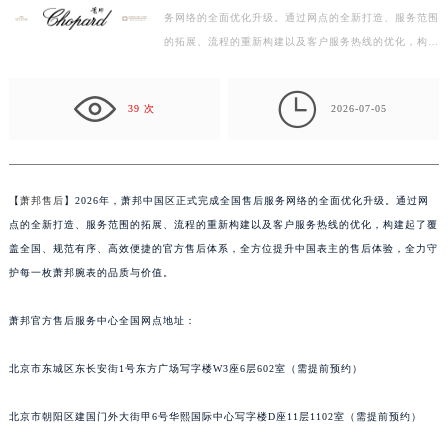
务网络的全面优化升级。通过网点的全新打造、服务范围
嘉兴市南湖区广益路705号嘉兴世界贸易中心写字楼A座13层1304室（需提前预约）
的拓展、流程的重新构建以及客户服务热线的优化，构建
南昌市红谷滩新区红谷中大道998号绿地双子塔（中央广场）A1座办公楼14层07室（需提前预约）
起了覆盖全国、规范有序、高效便捷的官方售后体系，
济南市历下区经十路11111号华润中心写字楼（万象城）15层1508室（需提前预约）
全…

广州市天河区天河路230号万菱汇国际中心写字楼A塔7层704室（需提前预约）
39 次
2026-07-05
广州市越秀区环市东路371-375号世界贸易中心大厦南塔写字楼15层07室（需提前预约）
深圳市罗湖区深南东路5001号华润大厦写字楼17层1701室（需提前预约）
惠州市惠城区江北文昌一路7号华贸大厦写字楼1座30层05室（需提前预约）
【
萧邦售后
】2026年，萧邦中国区正式完成全国售后服务网络的全面优化升级。通过网
厦门市思明区湖滨东路95号华润大厦写字楼B座11层1104室（需提前预约）
点的全新打造、服务范围的拓展、流程的重新构建以及客户服务热线的优化，构建起了覆
福州市鼓楼区五四路128-1号恒力城写字楼15层03室（需提前预约）
盖全国、规范有序、高效便捷的官方售后体系，全方位提升中国表主的售后体验，全力守
成都市锦江区人民东路6号SAC东原中心写字楼24层2406B室（需提前预约）
护每一枚萧邦腕表的品质与价值。
重庆市江北区观音桥步行街2号融恒时代广场写字楼9层902室（需提前预约）
萧邦官方售后服务中心全国网点地址：
长沙市芙蓉区定王台街道建湘路393号世茂环球金融中心写字楼（芙蓉广场）10层13室（需提前预约）
郑州市二七区铭功路10号华润大厦写字楼29层2905室（需提前预约）
北京市东城区东长安街1号东方广场写字楼W3座6层602室（需提前预约）
太原市迎泽区解放路15号亨得利名表服务中心（品牌授权店）3层整层（需提前预约）
沈阳市沈河区中街路137号亨得利名表服务中心（品牌授权店）1层整层（需提前预约）
北京市朝阳区建国门外大街甲6号华熙国际中心写字楼D座11层1102室（需提前预约）
沈阳市沈河区中街路83号亨得利名表服务中心（品牌授权店）1层整层（需提前预约）