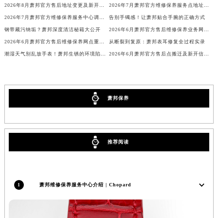
2026年8月萧邦官方售后地址变更及新开店最终补充一览
2026年7月萧邦官方维修保养服务点地址变动及新开完整目录文件公布
海南省东方市八所镇解放西路萧邦售后服务中心（需提前预约）
2026年7月萧邦官方维修保养服务中心调整细则（迁址新开）
告别手镯感！让萧邦贴合手腕的正确方式
海南省琼海市嘉积镇东风路萧邦售后服务中心（需提前预约）
钢带藏污纳垢？萧邦深度清洁秘籍大公开
2026年6月萧邦官方售后维修保养业务网点最终重新配置通知确认
海南省三沙市西沙区西沙群岛永兴岛北京路萧邦售后服务中心（需提前预约）
2026年6月萧邦官方售后维修保养网点重新规划补充通知（迁址+新开）
从断裂到复原：萧邦表耳修复全过程实录
海南省三亚市吉阳区迎宾路萧邦售后服务中心（需提前预约）
潮湿天气别乱放手表！萧邦生锈的环境陷阱你中招了吗？
2026年6月萧邦官方售后点搬迁及新开信息补充最终总览表
海南省万宁市万城镇解放路萧邦售后服务中心（需提前预约）
海南省文昌市文城镇教育东路萧邦售后服务中心（需提前预约）
海南省五指山市通什镇三月三大道萧邦售后服务中心（需提前预约）
萧邦保养
香港特别行政区尖沙咀区油尖旺区广东道萧邦售后服务中心（需提前预约）
香港特别行政区金钟区中西区金钟道萧邦售后服务中心（需提前预约）
香港特别行政区九龙区油尖旺区弥敦道萧邦售后服务中心（需提前预约）
推荐阅读
香港特别行政区铜锣湾区湾仔区轩尼诗道萧邦售后服务中心（需提前预约）
河南省安阳市文峰区解放大道萧邦售后服务中心（需提前预约）
河南省鹤壁市淇滨区九州路萧邦售后服务中心（需提前预约）
1
萧邦维修保养服务中心介绍 | Chopard
河南省济源市沁园街道济水大道萧邦售后服务中心（需提前预约）
河南省焦作市解放区解放路萧邦售后服务中心（需提前预约）
河南省开封市鼓楼区中山路萧邦售后服务中心（需提前预约）