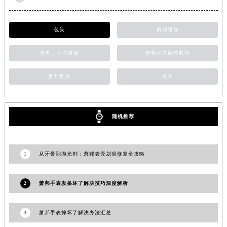
湖南省郴州市北湖区国庆北路萧邦售后服务中心（需提前预约）
湖南省衡阳市雁峰区解放路萧邦售后服务中心（需提前预约）
包头
萧邦维修
湖南省怀化市鹤城区迎丰中路萧邦售后服务中心（需提前预约）
湖南省娄底市娄星区长青街萧邦售后服务中心（需提前预约）
萧邦，手表维修
萧邦手表调整时间
湖南省邵阳市双清区东风路萧邦售后服务中心（需提前预约）
萧邦售后
沧州
湖南省湘潭市雨湖区莲城大道萧邦售后服务中心（需提前预约）
湖南省益阳市赫山区桃花仑路萧邦售后服务中心（需提前预约）
湖南省永州市冷水滩区永州大道与中兴路交叉口萧邦售后服务中心（需提前预约）
随机推荐
湖南省岳阳市岳阳楼区东茅岭路萧邦售后服务中心（需提前预约）
湖南省张家界市永定区解放路萧邦售后服务中心（需提前预约）
湖南省长沙市芙蓉区建湘路393号世茂环球金融中心写字楼10层1013室萧邦售后服务中心（需提前预约）
1
从牙膏到抛光剂：萧邦表壳划痕修复全攻略
湖南省株洲市芦淞区建设南路萧邦售后服务中心（需提前预约）
甘肃省白银市白银区北京路萧邦售后服务中心（需提前预约）
2
萧邦手表发条坏了解决技巧深度解析
甘肃省定西市安定区解放路萧邦售后服务中心（需提前预约）
甘肃省敦煌市沙州镇阳关中路萧邦售后服务中心（需提前预约）
3
萧邦手表摔坏了解决办法汇总
甘肃省合作市人民街萧邦售后服务中心（需提前预约）