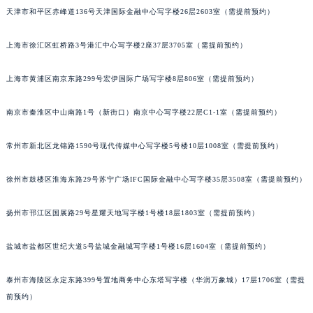
成都市锦江区人民东路6号SAC东原中心写字楼24层2406B室（需提前预约）
天津市和平区赤峰道136号天津国际金融中心写字楼26层2603室（需提前预约）
重庆市江北区观音桥步行街2号融恒时代广场写字楼9层902室（需提前预约）
上海市徐汇区虹桥路3号港汇中心写字楼2座37层3705室（需提前预约）
长沙市芙蓉区定王台街道建湘路393号世茂环球金融中心写字楼（芙蓉广场）10层13室（需提前预约）
郑州市二七区铭功路10号华润大厦写字楼29层2905室（需提前预约）
上海市黄浦区南京东路299号宏伊国际广场写字楼8层806室（需提前预约）
太原市迎泽区解放路15号亨得利名表服务中心（品牌授权店）3层整层（需提前预约）
沈阳市沈河区中街路137号亨得利名表服务中心（品牌授权店）1层整层（需提前预约）
南京市秦淮区中山南路1号（新街口）南京中心写字楼22层C1-1室（需提前预约）
沈阳市沈河区中街路83号亨得利名表服务中心（品牌授权店）1层整层（需提前预约）
常州市新北区龙锦路1590号现代传媒中心写字楼5号楼10层1008室（需提前预约）
乌鲁木齐市天山区红山路26号时代广场（CCMALL）C座17层17-B（需提前预约）
温州市鹿城区锦绣路1067号置信广场10层1015室（需提前预约）
徐州市鼓楼区淮海东路29号苏宁广场IFC国际金融中心写字楼35层3508室（需提前预约）
哈尔滨市道里区友谊西路600号富力中心T2座写字楼29层03室（需提前预约）
大连市中山区人民路15号国际金融大厦7层G室（需提前预约）
扬州市邗江区国展路29号星耀天地写字楼1号楼18层1803室（需提前预约）
佛山市禅城区季华五路57号万科金融中心C座12层1205室（需提前预约）
东莞市东城街道鸿福东路1号民盈国贸中心T1写字楼9层907室（需提前预约）
盐城市盐都区世纪大道5号盐城金融城写字楼1号楼16层1604室（需提前预约）
无锡市梁溪区人民中路139号恒隆广场写字楼1座11层1104室（需提前预约）
泰州市海陵区永定东路399号置地商务中心东塔写字楼（华润万象城）17层1706室（需提
南通市崇川区工农路57号圆融广场写字楼16层1603室（需提前预约）
前预约）
苏州市苏州工业园区星港街199号苏州中心办公楼C座22层08室（需提前预约）