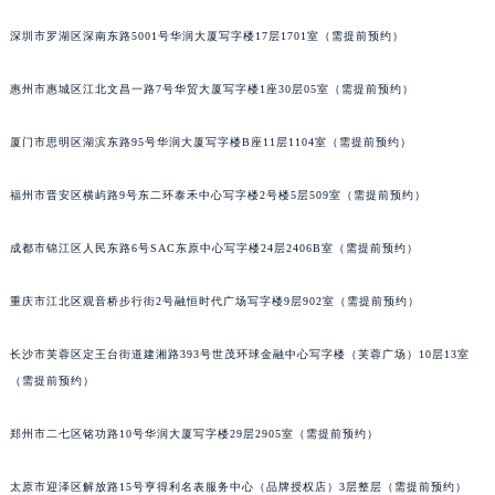
重庆市解放碑渝中区民权路28号英利国际金融中心写字楼20层01室（需提前预约）
深圳市罗湖区深南东路5001号华润大厦写字楼17层1701室（需提前预约）
黑龙江省大庆市萨尔图区会战大街萧邦售后服务中心（需提前预约）
黑龙江省鹤岗市向阳区红军路萧邦售后服务中心（需提前预约）
惠州市惠城区江北文昌一路7号华贸大厦写字楼1座30层05室（需提前预约）
黑龙江省黑河市爱辉区中央街萧邦售后服务中心（需提前预约）
黑龙江省鸡西市鸡冠区红军路萧邦售后服务中心（需提前预约）
厦门市思明区湖滨东路95号华润大厦写字楼B座11层1104室（需提前预约）
黑龙江省佳木斯市向阳区长安路萧邦售后服务中心（需提前预约）
福州市晋安区横屿路9号东二环泰禾中心写字楼2号楼5层509室（需提前预约）
黑龙江省牡丹江市东安区太平路萧邦售后服务中心（需提前预约）
黑龙江省七台河市桃山区大同街萧邦售后服务中心（需提前预约）
成都市锦江区人民东路6号SAC东原中心写字楼24层2406B室（需提前预约）
黑龙江省齐齐哈尔市龙沙区龙华路萧邦售后服务中心（需提前预约）
黑龙江省双鸭山市尖山区新兴大街萧邦售后服务中心（需提前预约）
重庆市江北区观音桥步行街2号融恒时代广场写字楼9层902室（需提前预约）
黑龙江省绥化市北林区新华街与康庄路交叉口萧邦售后服务中心（需提前预约）
长沙市芙蓉区定王台街道建湘路393号世茂环球金融中心写字楼（芙蓉广场）10层13室
黑龙江省伊春市伊美区通河路萧邦售后服务中心（需提前预约）
（需提前预约）
吉林省白城市洮北区明仁南街萧邦售后服务中心（需提前预约）
吉林省白山市浑江区浑江大街萧邦售后服务中心（需提前预约）
郑州市二七区铭功路10号华润大厦写字楼29层2905室（需提前预约）
吉林省吉林市船营区河南街萧邦售后服务中心（需提前预约）
吉林省辽源市龙山区人民大街萧邦售后服务中心（需提前预约）
太原市迎泽区解放路15号亨得利名表服务中心（品牌授权店）3层整层（需提前预约）