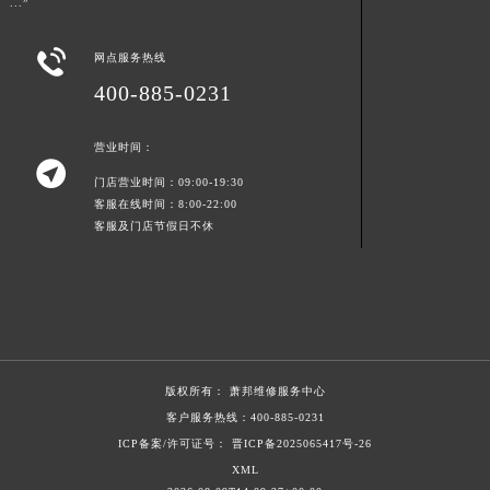
...”
青海省海北藏族自治州海晏县将军路萧邦售后服务中心（需提前预约）
青海省海东市乐都区滨河路萧邦售后服务中心（需提前预约）

网点服务热线
青海省海南藏族自治州共和县青海湖大街萧邦售后服务中心（需提前预约）
400-885-0231
青海省海西蒙古族藏族自治州德令哈市柴达木路萧邦售后服务中心（需提前预约）
青海省黄南藏族自治州同仁市德合隆路萧邦售后服务中心（需提前预约）
营业时间：

青海省西宁市城西区海湖新区西关大道萧邦售后服务中心（需提前预约）
门店营业时间：09:00-19:30
青海省玉树藏族自治州结古镇胜利路萧邦售后服务中心（需提前预约）
客服在线时间：8:00-22:00
客服及门店节假日不休
陕西省安康市汉滨区金州路萧邦售后服务中心（需提前预约）
陕西省宝鸡市渭滨区经二路萧邦售后服务中心（需提前预约）
陕西省汉中市汉台区北大街萧邦售后服务中心（需提前预约）
陕西省商洛市商州区州城街萧邦售后服务中心（需提前预约）
陕西省铜川市王益区红旗街萧邦售后服务中心（需提前预约）
陕西省渭南市临渭区东风大街萧邦售后服务中心（需提前预约）
版权所有：
萧邦维修服务中心
陕西省咸阳市秦都区沣西新城统一西路与白马河路交汇处萧邦售后服务中心（需提前预约）
客户服务热线：
400-885-0231
ICP备案/许可证号： 晋ICP备2025065417号-26
陕西省延安市宝塔区中心街萧邦售后服务中心（需提前预约）
XML
陕西省榆林市榆阳区长兴路萧邦售后服务中心（需提前预约）