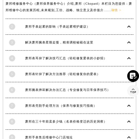
萧邦维修服务中心（萧邦保养服务中心）介绍,萧邦（Chopard）本栏目为您提供：萧
河南省许昌市魏都区建安大道与八龙路交叉口萧邦售后服务中心（需提前预约）
邦维修中心的发展历程,未来规划,工坊、战略、独立意义及价值介......
详情 >
河南省郑州市二七区民主路10号华润大厦29层2905室萧邦售后服务中心（需提前预约）
河南省周口市川汇区七一路萧邦售后服务中心（需提前预约）
2
萧邦手表起雾的影响（手表起雾维护建议）
河南省驻马店市驿城区乐山大道与置地大道交叉口萧邦售后服务中心（需提前预约）
湖北省鄂州市鄂城区文星大道萧邦售后服务中心（需提前预约）
3
解决萧邦腕表星期走慢，精准调校秘籍在这里
湖北省黄冈市黄州区赤壁大道萧邦售后服务中心（需提前预约）
湖北省黄石市黄石港区武汉路萧邦售后服务中心（需提前预约）
4
萧邦表耳掉了解决技巧汇总（轻松修复爱表的小妙招）
湖北省荆门市东宝中天街步行街萧邦售后服务中心（需提前预约）
5
萧邦表针掉了解决方法推荐（轻松修复你的爱表）

湖北省荆州市荆州区荆中路萧邦售后服务中心（需提前预约）
湖北省十堰市茅箭区人民北路萧邦售后服务中心（需提前预约）

6
萧邦腕表摔坏解决办法汇总（专业修复与日常保养技巧）
湖北省随州市曾都区青年路萧邦售后服务中心（需提前预约）
湖北省咸宁市咸安区长安大道萧邦售后服务中心（需提前预约）
7
萧邦表壳割手处理方法（保养与修复技巧指南）
湖北省襄阳市樊城区长虹路与人民路交叉口萧邦售后服务中心（需提前预约）
湖北省孝感市孝南区复兴大道萧邦售后服务中心（需提前预约）
8
萧邦在三十年前卖多少钱（名表价格变迁的历史洞察）
湖北省宜昌市西陵区夷陵大道与港窑路萧邦售后服务中心（需提前预约）
湖南省常德市武陵区人民路萧邦售后服务中心（需提前预约）
9
萧邦手表售后维修中心门店地址