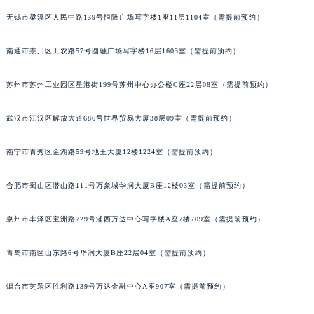
辽宁省营口市站前区市府路与渤海大街交叉口萧邦售后服务中心（需提前预约）
无锡市梁溪区人民中路139号恒隆广场写字楼1座11层1104室（需提前预约）
辽宁省沈阳市沈河区中街路137号亨得利名表维修授权店1楼萧邦售后服务中心（需提前预约）
辽宁省沈阳市沈河区中街路83号亨得利名表维修授权店1楼萧邦售后服务中心（需提前预约）
南通市崇川区工农路57号圆融广场写字楼16层1603室（需提前预约）
北京市朝阳区建国门外大街甲6号华熙国际中心D座11层1102室萧邦售后服务中心（北京总部）（需提前预约）
苏州市苏州工业园区星港街199号苏州中心办公楼C座22层08室（需提前预约）
北京市东城区东长安街1号王府井东方广场W3座6层602室萧邦售后服务中心（需提前预约）
河北省保定市竞秀区朝阳北大街北国先天下萧邦售后服务中心（需提前预约）
武汉市江汉区解放大道686号世界贸易大厦38层09室（需提前预约）
内蒙古自治区阿拉善盟市左旗土尔扈特大街萧邦售后服务中心（需提前预约）
内蒙古自治区巴彦淖尔市临河区新华街萧邦售后服务中心（需提前预约）
南宁市青秀区金湖路59号地王大厦12楼1224室（需提前预约）
内蒙古自治区包头市青山区幸福路甲3号王府井百货名表维修萧邦售后服务中心（需提前预约）
合肥市蜀山区潜山路111号万象城华润大厦B座12楼03室（需提前预约）
内蒙古自治区赤峰市红山区哈达街萧邦售后服务中心（需提前预约）
内蒙古自治区鄂尔多斯市东胜区伊金霍洛街萧邦售后服务中心（需提前预约）
泉州市丰泽区宝洲路729号浦西万达中心写字楼A座7楼709室（需提前预约）
内蒙古自治区呼伦贝尔市海拉尔区中央街萧邦售后服务中心（需提前预约）
内蒙古自治区通辽市科尔沁区明仁大街萧邦售后服务中心（需提前预约）
青岛市南区山东路6号华润大厦B座22层04室（需提前预约）
内蒙古自治区乌海市海勃湾区人民南路萧邦售后服务中心（需提前预约）
内蒙古自治区乌兰察布市集宁区恩和大街萧邦售后服务中心（需提前预约）
烟台市芝罘区胜利路139号万达金融中心A座907室（需提前预约）
内蒙古自治区锡林郭勒盟市锡林浩特市光明街与额尔敦路交叉口萧邦售后服务中心（需提前预约）