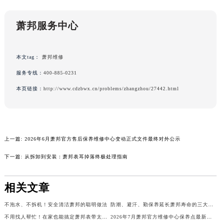
广东省清远市清城区湖西路萧邦售后服务中心（需提前预约）
广东省汕头市龙湖区长平路萧邦售后服务中心（需提前预约）
萧邦服务中心
广东省汕尾市城区香洲街道园林社区翠园街萧邦售后服务中心（需提前预约）
广东省韶关市武江区芙蓉新区与老城中心交汇处萧邦售后服务中心（需提前预约）
本文tag：
萧邦维修
广东省深圳市罗湖区深南东路5001号华润大厦17层1701室萧邦售后服务中心（需提前预约）
服务专线：
400-885-0231
广东省阳江市江城区东风一路萧邦售后服务中心（需提前预约）
本页链接：
http://www.cdzbwx.cn/problems/zhangzhou/27442.html
广东省云浮市云城区金山路萧邦售后服务中心（需提前预约）
广东省湛江市赤坎区观海北路萧邦售后服务中心（需提前预约）
广东省肇庆市端州区信安大道与砚都大道交汇处萧邦售后服务中心（需提前预约）
广西壮族自治区百色市右江区中山二路萧邦售后服务中心（需提前预约）
上一篇:
2026年6月萧邦官方售后保养维修中心变动正式文件最终对外公示
广西壮族自治区北海市海城区北京路萧邦售后服务中心（需提前预约）
下一篇:
从拆卸到安装：萧邦表耳掉落终极处理指南
广西壮族自治区崇左市江州区石景林街道友谊大道与丽川路交汇处萧邦售后服务中心（需提前预约）
广西壮族自治区防城港市港口区金花茶大道萧邦售后服务中心（需提前预约）
相关文章
广西壮族自治区贵港市港北区港城街道布山大道与仙衣路交叉口萧邦售后服务中心（需提前预约）
广西壮族自治区桂林市秀峰区红岭路萧邦售后服务中心（需提前预约）
不泡水、不拆机！安全清洁萧邦的聪明做法
防潮、避汗、勤保养延长萧邦寿命的三大铁律
广西壮族自治区河池市金城江区金城江街道朝阳路萧邦售后服务中心（需提前预约）
不用找人帮忙！在家也能搞定萧邦表带太紧问题
2026年7月萧邦官方维修中心保养点最新变动及新开信息文件