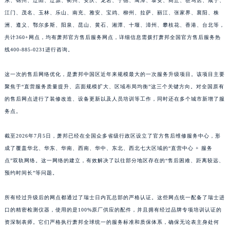
东、锦州、辽阳、辽源、衢州、安庆、龙岩、宁德、鹰潭、泰安、商丘、驻马店、咸宁、
福建省三明市三元区东乾二路萧邦售后服务中心（需提前预约）
江门、茂名、玉林、乐山、南充、雅安、宝鸡、柳州、拉萨、丽江、张家界、襄阳、株
福建省漳州市龙文区步港路萧邦售后服务中心（需提前预约）
洲、遵义、鄂尔多斯、阳泉、昆山、黄石、湘潭、十堰、漳州、攀枝花、香港、台北等，
江苏省常州市新北区龙锦路1590号现代传媒中心5号楼10层1008室萧邦售后服务中心（需提前预约）
共计360+网点，均有萧邦官方售后服务网点，详细信息需拨打萧邦全国官方售后服务热
线400-885-0231进行咨询。
江苏省淮安市清江浦区淮海北路萧邦售后服务中心（需提前预约）
江苏省连云港市海州区通灌北路萧邦售后服务中心（需提前预约）
这一次的售后网络优化，是萧邦中国区近年来规模最大的一次服务升级项目。该项目主要
江苏省南京市秦淮区中山南路1号南京中心22层22-C1-C3室萧邦售后服务中心（需提前预约）
聚焦于“直营服务质量提升、店面规模扩大、区域布局均衡”这三个关键方向。对全国原有
江苏省宿迁市宿城区西湖路萧邦售后服务中心（需提前预约）
的售后网点进行了装修改造、设备更新以及人员培训等工作，同时还在多个城市新增了服
江苏省泰州市海陵区永定东路399号置地商务中心东塔（华润万象城）17层1706室萧邦售后服务中心（需提前预约）
务点。
江苏省徐州市鼓楼区淮海东路29号苏宁广场IFC国际金融中心35层3508室萧邦售后服务中心（需提前预约）
截至2026年7月5日，萧邦已经在全国众多省级行政区设立了官方售后维修服务中心，形
江苏省盐城市盐都区世纪大道5号盐城金融城写字楼1号楼16层1604室萧邦售后服务中心（需提前预约）
成了覆盖华北、华东、华南、西南、华中、东北、西北七大区域的“直营中心 + 服务
江苏省扬州市邗江区国展路29号星耀天地写字楼1号楼18层1803室萧邦售后服务中心（需提前预约）
点”双轨网络。这一网络的建立，有效解决了以往部分地区存在的“售后困难、距离较远、
江苏省镇江市京口区中山东路萧邦售后服务中心（需提前预约）
预约时间长”等问题。
江西省抚州市临川区赣东大道萧邦售后服务中心（需提前预约）
江西省赣州市章贡区文清路萧邦售后服务中心（需提前预约）
所有经过升级后的网点都通过了瑞士日内瓦总部的严格认证。这些网点统一配备了瑞士进
江西省吉安市吉州区井冈山大道萧邦售后服务中心（需提前预约）
口的精密检测仪器，使用的是100%原厂供应的配件，并且拥有经过品牌专项培训认证的
资深制表师。它们严格执行萧邦全球统一的服务标准和质保体系，确保无论表主身处何
江西省景德镇市珠山区珠山中路萧邦售后服务中心（需提前预约）