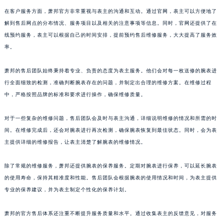
山东省潍坊市奎文区东风东街萧邦售后服务中心（需提前预约）
在客户服务方面，萧邦官方非常重视与表主的沟通和互动。通过官网，表主可以方便地了
山东省枣庄市滕州市北辛路与善国路交叉口萧邦售后服务中心（需提前预约）
解到售后网点的分布情况、服务项目以及相关的注意事项等信息。同时，官网还提供了在
线预约服务，表主可以根据自己的时间安排，提前预约售后维修服务，大大提高了服务效
山东省淄博市张店区金晶大道萧邦售后服务中心（需提前预约）
率。
上海市黄浦区南京东路299号宏伊国际广场写字楼8层806室萧邦售后服务中心（需提前预约）
上海市徐汇区虹桥路3号港汇中心2座37层3705室萧邦售后服务中心（需提前预约）
萧邦的售后团队始终秉持着专业、负责的态度为表主服务。他们会对每一枚送修的腕表进
浙江省杭州市上城区钱江路1366号华润大厦A座5层503-5室萧邦售后服务中心（需提前预约）
行全面细致的检测，准确判断腕表存在的问题，并制定出合理的维修方案。在维修过程
浙江省湖州市吴兴区劳动路萧邦售后服务中心（需提前预约）
中，严格按照品牌的标准和要求进行操作，确保维修质量。
浙江省嘉兴市南湖区广益路705号嘉兴世界贸易中心A座13层1304室萧邦售后服务中心（需提前预约）
对于一些复杂的维修问题，售后团队会及时与表主沟通，详细说明维修的情况和所需的时
浙江省金华市金东区东市南街777号金华万达广场4号楼22楼2209室萧邦售后服务中心（需提前预约）
间。在维修完成后，还会对腕表进行再次检测，确保腕表恢复到最佳状态。同时，会为表
浙江省丽水市莲都区解放街萧邦售后服务中心（需提前预约）
主提供详细的维修报告，让表主清楚了解腕表的维修情况。
浙江省宁波市江北区大闸南路500号来福士广场办公楼20层2009室萧邦售后服务中心（需提前预约）
浙江省衢州市柯城区上街萧邦售后服务中心（需提前预约）
除了常规的维修服务，萧邦还提供腕表的保养服务。定期对腕表进行保养，可以延长腕表
浙江省绍兴市越城区胜利东路379号世茂天际中心写字楼8层805室萧邦售后服务中心（需提前预约）
的使用寿命，保持其精准度和性能。售后团队会根据腕表的使用情况和时间，为表主提供
浙江省舟山市定海区解放东路萧邦售后服务中心（需提前预约）
专业的保养建议，并为表主制定个性化的保养计划。
澳门特别行政区大堂区议事亭前地（新马路）萧邦售后服务中心（需提前预约）
萧邦的官方售后体系还注重不断提升服务质量和水平。通过收集表主的反馈意见，对服务
澳门特别行政区风顺堂区南湾大马路萧邦售后服务中心（需提前预约）