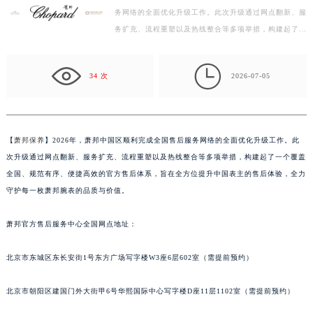
扬州市邗江区国展路29号星耀天地写字楼1号楼18层1803室（需提前预约）
务网络的全面优化升级工作。此次升级通过网点翻新、服
务扩充、流程重塑以及热线整合等多项举措，构建起了一
盐城市盐都区世纪大道5号盐城金融城写字楼1号楼16层1604室（需提前预约）
个覆盖全国、规范有序、便捷高效的官方售后体系，旨
泰州市海陵区永定东路399号置地商务中心东塔写字楼（华润万象城）17层1706室（需提前预约）
在…

宁波市江北区大闸南路500号来福士广场办公楼20层2009室（需提前预约）
34 次
2026-07-05
杭州市上城区钱江路1366号华润大厦写字楼A座5层503-5室（需提前预约）
金华市金东区东市南街777号金华万达广场写字楼4号楼22层2209室（需提前预约）
绍兴市越城区胜利东路379号世茂天际中心写字楼8层805室（需提前预约）
【
萧邦保养
】2026年，萧邦中国区顺利完成全国售后服务网络的全面优化升级工作。此
嘉兴市南湖区广益路705号嘉兴世界贸易中心写字楼A座13层1304室（需提前预约）
次升级通过网点翻新、服务扩充、流程重塑以及热线整合等多项举措，构建起了一个覆盖
南昌市红谷滩新区红谷中大道998号绿地双子塔（中央广场）A1座办公楼14层07室（需提前预约）
全国、规范有序、便捷高效的官方售后体系，旨在全方位提升中国表主的售后体验，全力
济南市历下区经十路11111号华润中心写字楼（万象城）15层1508室（需提前预约）
守护每一枚萧邦腕表的品质与价值。
广州市天河区天河路230号万菱汇国际中心写字楼A塔7层704室（需提前预约）
萧邦官方售后服务中心全国网点地址：
广州市越秀区环市东路371-375号世界贸易中心大厦南塔写字楼15层07室（需提前预约）
深圳市罗湖区深南东路5001号华润大厦写字楼17层1701室（需提前预约）
北京市东城区东长安街1号东方广场写字楼W3座6层602室（需提前预约）
惠州市惠城区江北文昌一路7号华贸大厦写字楼1座30层05室（需提前预约）
厦门市思明区湖滨东路95号华润大厦写字楼B座11层1104室（需提前预约）
北京市朝阳区建国门外大街甲6号华熙国际中心写字楼D座11层1102室（需提前预约）
福州市鼓楼区五四路128-1号恒力城写字楼15层03室（需提前预约）