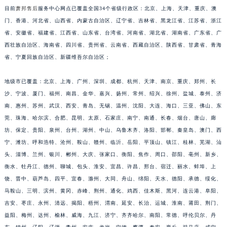
安徽省池州市贵池区长江路萧邦售后服务中心（需提前预约）
目前
萧邦售后
服务中心网点已覆盖全国34个省级行政区：北京、上海、天津、重庆、澳
门、香港、河北省、山西省、内蒙古自治区、辽宁省、吉林省、黑龙江省、江苏省、浙江
安徽省滁州市琅琊区南谯北路萧邦售后服务中心（需提前预约）
省、安徽省、福建省、江西省、山东省、台湾省、河南省、湖北省、湖南省、广东省、广
安徽省阜阳市颍州区颍州北路萧邦售后服务中心（需提前预约）
西壮族自治区、海南省、四川省、贵州省、云南省、西藏自治区、陕西省、甘肃省、青海
安徽省淮北市相山区淮海路萧邦售后服务中心（需提前预约）
省、宁夏回族自治区、新疆维吾尔自治区；
安徽省淮南市田家庵区国庆中路萧邦售后服务中心（需提前预约）
安徽省黄山市屯溪区黄山西路萧邦售后服务中心（需提前预约）
地级市已覆盖：北京、上海、广州、深圳、成都、杭州、天津、南京、重庆、郑州、长
安徽省六安市金安区解放中路萧邦售后服务中心（需提前预约）
沙、宁波、厦门、福州、南昌、金华、嘉兴、扬州、常州、绍兴、徐州、盐城、泰州、济
南、惠州、苏州、武汉、西安、青岛、无锡、温州、沈阳、大连、海口、三亚、佛山、东
安徽省马鞍山市雨山区湖南西路萧邦售后服务中心（需提前预约）
莞、珠海、哈尔滨、合肥、昆明、太原、石家庄、南宁、南通、长春、烟台、唐山、廊
安徽省宿州市埇桥区人民中路萧邦售后服务中心（需提前预约）
坊、保定、贵阳、泉州、台州、湖州、中山、乌鲁木齐、洛阳、邯郸、秦皇岛、澳门、西
安徽省铜陵市铜官区石城大道萧邦售后服务中心（需提前预约）
宁、潍坊、呼和浩特、沧州、鞍山、赣州、临沂、岳阳、平顶山、镇江、桂林、芜湖、汕
安徽省芜湖市镜湖区中山路步行街萧邦售后服务中心（需提前预约）
头、淄博、兰州、银川、郴州、大庆、张家口、衡阳、焦作、周口、邵阳、亳州、新乡、
安徽省宣城市宣州区叠嶂西路萧邦售后服务中心（需提前预约）
衡水、牡丹江、德州、聊城、包头、淮安、宜昌、许昌、邢台、宿迁、丽水、蚌埠、上
福建省龙岩市新罗区九一南路萧邦售后服务中心（需提前预约）
饶、晋中、葫芦岛、四平、宜春、滁州、大同、舟山、绵阳、天水、德阳、承德、绥化、
马鞍山、三明、滨州、黄冈、赤峰、荆州、通化、鸡西、佳木斯、黑河、连云港、阜阳、
福建省南平市建阳区人民西路萧邦售后服务中心（需提前预约）
吉安、枣庄、永州、清远、揭阳、梧州、渭南、延安、长治、运城、淮南、莆田、荆门、
福建省宁德市蕉城区天湖东路萧邦售后服务中心（需提前预约）
益阳、梅州、达州、榆林、威海、九江、济宁、齐齐哈尔、南阳、常德、呼伦贝尔、丹
福建省莆田市城厢区霞林街道荔华东大道萧邦售后服务中心（需提前预约）