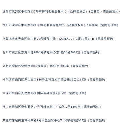
吉林省梅河口市新华街道梅河大街萧邦售后服务中心（需提前预约）
沈阳市沈河区中街路137号亨得利名表服务中心（品牌授权店）1层整层（需提前预约）
吉林省四平市铁东区紫气大路与南九经街交汇处萧邦售后服务中心（需提前预约）
吉林省松原市宁江区五环大街萧邦售后服务中心（需提前预约）
沈阳市沈河区中街路83号亨得利名表服务中心（品牌授权店）1层整层（需提前预约）
吉林省通化市东昌区环通乡江南大街萧邦售后服务中心（需提前预约）
吉林省延边市延吉市解放路萧邦售后服务中心（需提前预约）
乌鲁木齐市天山区红山路26号时代广场（CCMALL）C座17层17-B（需提前预约）
辽宁省鞍山市铁东区站前街萧邦售后服务中心（需提前预约）
辽宁省本溪市平山区胜利路萧邦售后服务中心（需提前预约）
台州市椒江区东海大道1800号腾达中心东1幢20楼2002室（需提前预约）
辽宁省朝阳市双塔区新华路萧邦售后服务中心（需提前预约）
温州市鹿城区锦绣路1067号置信广场10层1015室（需提前预约）
辽宁省丹东市振兴区七经街萧邦售后服务中心（需提前预约）
辽宁省抚顺市新抚区东一路萧邦售后服务中心（需提前预约）
哈尔滨市南岗区东大直街146号上和置地广场金座12层1214室（需提前预约）
辽宁省阜新市海州区解放大街萧邦售后服务中心（需提前预约）
辽宁省葫芦岛市连山区中央路萧邦售后服务中心（需提前预约）
大连市中山区人民路15号国际金融大厦7层G室（需提前预约）
辽宁省锦州市古塔区中央大街萧邦售后服务中心（需提前预约）
佛山市禅城区季华五路57号万科金融中心C座12层1205室（需提前预约）
辽宁省辽阳市白塔区新运大街萧邦售后服务中心（需提前预约）
辽宁省盘锦市兴隆台区石油大街萧邦售后服务中心（需提前预约）
东莞市东城街道鸿福东路1号民盈国贸中心T1写字楼9层907室（需提前预约）
辽宁省铁岭市银州区南马路萧邦售后服务中心（需提前预约）