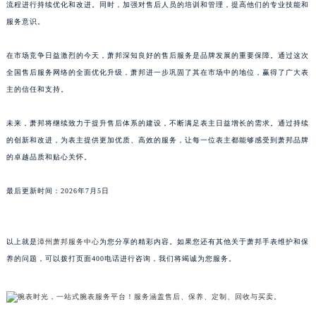
流程进行持续优化和改进。同时，加强对售后人员的培训和管理，提高他们的专业技能和
澳门特别行政区花地玛堂区关闸广场萧邦售后服务中心（需提前预约）
服务意识。
澳门特别行政区花王堂区大三巴商圈萧邦售后服务中心（需提前预约）
澳门特别行政区嘉模堂区官也街萧邦售后服务中心（需提前预约）
在市场竞争日益激烈的今天，萧邦深知良好的售后服务是品牌发展的重要保障。通过这次
澳门省路氹城市金光大道萧邦售后服务中心（需提前预约）
全国售后服务网络的全面优化升级，萧邦进一步巩固了其在市场中的地位，赢得了广大表
主的信任和支持。
澳门特别行政区望德堂区塔石广场萧邦售后服务中心（需提前预约）
福建省福州市鼓楼区五四路128-1号恒力城写字楼15层03室萧邦售后服务中心（需提前预约）
未来，萧邦将继续致力于提升售后体系的建设，不断满足表主日益增长的需求。通过持续
福建省厦门市思明区湖滨东路95号万象城华润大厦B座11层1104室萧邦售后服务中心（需提前预约）
的创新和改进，为表主提供更加优质、高效的服务，让每一位表主都能够感受到萧邦品牌
广东省潮州市潮安区新风路与潮汕路交汇处萧邦售后服务中心（需提前预约）
的卓越品质和贴心关怀。
广东省广州市天河区天河路230号万菱汇国际中心A塔7层704室萧邦售后服务中心（需提前预约）
广东省广州市越秀区环市东路371-375号世界贸易中心大厦南塔15层1507室萧邦售后服务中心（需提前预约）
最后更新时间：2026年7月5日
广东省河源市源城区越王大道萧邦售后服务中心（需提前预约）
广东省惠州市惠城区江北文昌一路7号华贸大厦1座30层3005室萧邦售后服务中心（需提前预约）
以上就是
漳州萧邦服务中心
为您分享的精彩内容。如果您还有其他关于萧邦手表维护和保
广东省江门市蓬江区广场西路萧邦售后服务中心（需提前预约）
养的问题，可以拨打页面400电话进行咨询，我们将竭诚为您服务。
广东省揭阳市榕城进贤门步行街萧邦售后服务中心（需提前预约）
广东省茂名市电白区水东街道迎宾大道萧邦售后服务中心（需提前预约）
广东省梅州市梅江区金燕大道萧邦售后服务中心（需提前预约）