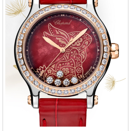
香港特别行政区九龙区油尖旺区弥敦道萧邦售后服务中心（需提前预约）
香港特别行政区铜锣湾区湾仔区轩尼诗道萧邦售后服务中心（需提前预约）
河南省安阳市文峰区解放大道萧邦售后服务中心（需提前预约）
河南省鹤壁市淇滨区九州路萧邦售后服务中心（需提前预约）
河南省济源市沁园街道济水大道萧邦售后服务中心（需提前预约）
河南省焦作市解放区解放路萧邦售后服务中心（需提前预约）
河南省开封市鼓楼区中山路萧邦售后服务中心（需提前预约）
河南省洛阳市西工区中州中路与解放路交叉口萧邦售后服务中心（需提前预约）
河南省漯河市源汇区交通路萧邦售后服务中心（需提前预约）
河南省南阳市宛城区范蠡东路与南都路交叉口萧邦售后服务中心（需提前预约）
河南省平顶山市卫东区建设路萧邦售后服务中心（需提前预约）
河南省濮阳市大华龙区开州路绿城路交叉口萧邦售后服务中心（需提前预约）
河南省三门峡市湖滨区和平路萧邦售后服务中心（需提前预约）
河南省商丘市梁园区神火大道萧邦售后服务中心（需提前预约）
河南省新乡市红旗区人民路萧邦售后服务中心（需提前预约）
河南省信阳市浉河区东方红大道萧邦售后服务中心（需提前预约）