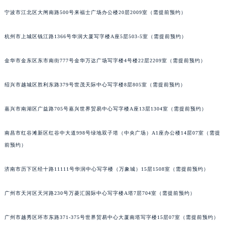
武汉市江汉区解放大道686号世界贸易大厦38层09室（需提前预约）
宁波市江北区大闸南路500号来福士广场办公楼20层2009室（需提前预约）
南宁市青秀区金湖路59号地王大厦12楼1224室（需提前预约）
合肥市蜀山区潜山路111号万象城华润大厦B座12楼03室（需提前预约）
杭州市上城区钱江路1366号华润大厦写字楼A座5层503-5室（需提前预约）
泉州市丰泽区宝洲路729号浦西万达中心写字楼A座7楼709室（需提前预约）
金华市金东区东市南街777号金华万达广场写字楼4号楼22层2209室（需提前预约）
青岛市南区山东路6号华润大厦B座22层04室（需提前预约）
烟台市芝罘区胜利路139号万达金融中心A座907室（需提前预约）
绍兴市越城区胜利东路379号世茂天际中心写字楼8层805室（需提前预约）
长春市朝阳区西安大路727号中银大厦A座(旺进大厦)18层09室（需提前预约）
贵阳市南明区都司高架桥路33号亨特国际金融中心14楼14D（需提前预约）
嘉兴市南湖区广益路705号嘉兴世界贸易中心写字楼A座13层1304室（需提前预约）
昆明市盘龙区北京路928号同德昆明广场写字楼10层06室（需提前预约）
南昌市红谷滩新区红谷中大道998号绿地双子塔（中央广场）A1座办公楼14层07室（需提
石家庄市长安区中山东路39号勒泰中心写字楼B座13层07室（需提前预约）
前预约）
西安市碑林区南关正街88号华侨城长安国际中心E座6楼10室（需提前预约）
海口市龙华区金贸东路5号海口华润大厦B座17层1707室（需提前预约）
济南市历下区经十路11111号华润中心写字楼（万象城）15层1508室（需提前预约）
唐山市路南区新华东道100号万达广场写字楼A座10层1002室（需提前预约）
台州市椒江区东海大道1800号腾达中心东1幢20楼2002室（需提前预约）
广州市天河区天河路230号万菱汇国际中心写字楼A塔7层704室（需提前预约）
内蒙古自治区呼和浩特市玉泉区大学西街70号华润万象城写字楼（鄂尔多斯大厦）23层2326室（需提前预约）
广州市越秀区环市东路371-375号世界贸易中心大厦南塔写字楼15层07室（需提前预约）
甘肃省兰州市七里河区西津西路16号兰州中心写字楼21层2102室（需提前预约）