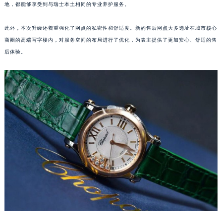
地，都能够享受到与瑞士本土相同的专业养护服务。
江西省九江市浔阳区浔阳路萧邦售后服务中心（需提前预约）
江西省南昌市红谷滩新区红谷中大道998号绿地双子塔（中央广场）A1座办公楼14层1407室萧邦售后服务中心（需提前预约）
此外，本次升级还着重强化了网点的私密性和舒适度。新的售后网点大多选址在城市核心
江西省萍乡市安源区萍安北大道与康庄路交叉口萧邦售后服务中心（需提前预约）
商圈的高端写字楼内，对服务空间的布局进行了优化，为表主提供了更加安心、舒适的售
江西省上饶市信州区滨江西路萧邦售后服务中心（需提前预约）
后体验。
江西省新余市渝水区北湖西路萧邦售后服务中心（需提前预约）
江西省宜春市袁州区中山中路萧邦售后服务中心（需提前预约）
江西省鹰潭市月湖区胜利东路萧邦售后服务中心（需提前预约）
山东省德州市德城区东风中路萧邦售后服务中心（需提前预约）
山东省东营市东营区济南路萧邦售后服务中心（需提前预约）
山东省济南市历下区经十路11111号华润中心写字楼（万象城）15层1508室萧邦售后服务中心（需提前预约）
山东省济宁市任城区太白楼路萧邦售后服务中心（需提前预约）
山东省莱芜市文化南路8号银座商城名表维修一楼名表维修萧邦售后服务中心（需提前预约）
山东省临沂市兰山区解放路萧邦售后服务中心（需提前预约）
山东省日照市东港区烟台路萧邦售后服务中心（需提前预约）
山东省泰安市泰山区财源街道泰山大街萧邦售后服务中心（需提前预约）
山东省威海市环翠区新威海路89号振华商厦一楼名表维修萧邦售后服务中心（需提前预约）