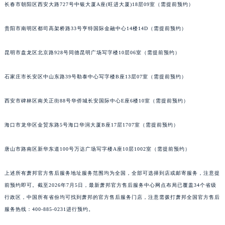
长春市朝阳区西安大路727号中银大厦A座(旺进大厦)18层09室（需提前预约）
内蒙古自治区兴安盟市乌兰浩特市兴安大街萧邦售后服务中心（需提前预约）
山西省大同市平城区迎宾街萧邦售后服务中心（需提前预约）
贵阳市南明区都司高架桥路33号亨特国际金融中心14楼14D（需提前预约）
山西省晋城市城区黄华街萧邦售后服务中心（需提前预约）
山西省晋中市榆次区顺城街萧邦售后服务中心（需提前预约）
昆明市盘龙区北京路928号同德昆明广场写字楼10层06室（需提前预约）
山西省临汾市尧都区解放路萧邦售后服务中心（需提前预约）
石家庄市长安区中山东路39号勒泰中心写字楼B座13层07室（需提前预约）
山西省吕梁市离石区永宁中路与建设街交叉口萧邦售后服务中心（需提前预约）
山西省朔州市朔城区怡西路与鄯阳西街交汇处萧邦售后服务中心（需提前预约）
西安市碑林区南关正街88号华侨城长安国际中心E座6楼10室（需提前预约）
山西省忻州市忻府区和平东街与七一南路交叉口萧邦售后服务中心（需提前预约）
山西省阳泉市郊区平阳东街与新城大道交叉口萧邦售后服务中心（需提前预约）
海口市龙华区金贸东路5号海口华润大厦B座17层1707室（需提前预约）
山西省运城市盐湖区河东街萧邦售后服务中心（需提前预约）
山西省长治市潞州区英雄中路萧邦售后服务中心（需提前预约）
唐山市路南区新华东道100号万达广场写字楼A座10层1002室（需提前预约）
山西省太原市迎泽区迎泽街道解放路15号亨得利名表维修授权店3楼萧邦售后服务中心（需提前预约）
上述所有萧邦官方售后服务地址服务范围均为全国，全部可选择到店或邮寄服务，注意提
天津市和平区赤峰道136号天津国际金融中心26层2603室萧邦售后服务中心（需提前预约）
前预约即可。截至2026年7月5日，最新萧邦官方售后服务中心网点布局已覆盖34个省级
安徽省安庆市迎江区人民路萧邦售后服务中心（需提前预约）
行政区，中国所有省份均可找到萧邦的官方售后服务门店，注意需拨打萧邦全国官方售后
安徽省蚌埠市蚌山区淮河路萧邦售后服务中心（需提前预约）
服务热线：400-885-0231进行预约。
安徽省亳州市谯城区魏武大道萧邦售后服务中心（需提前预约）