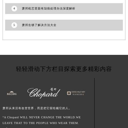
甘肃省嘉峪关市雄关区新华中路萧邦售后服务中心（需提前预约）
4
萧邦机芯里面有划痕处理办法深度解析
甘肃省金昌市金川区北京路萧邦售后服务中心（需提前预约）
甘肃省酒泉市肃州区西大街萧邦售后服务中心（需提前预约）
5
萧邦生锈了解决方法大全
甘肃省临夏市城南街道团结路萧邦售后服务中心（需提前预约）
甘肃省陇南市武都区人民路萧邦售后服务中心（需提前预约）
甘肃省平凉市崆峒区西大街萧邦售后服务中心（需提前预约）
甘肃省庆阳市西峰区南大街萧邦售后服务中心（需提前预约）
甘肃省天水市秦州区民主路萧邦售后服务中心（需提前预约）
轻轻滑动下方栏目探索更多精彩内容
甘肃省武威市凉州区迎宾路萧邦售后服务中心（需提前预约）
甘肃省张掖市甘州区民乐北路萧邦售后服务中心（需提前预约）
宁夏回族自治区固原市原州区文化街萧邦售后服务中心（需提前预约）
宁夏回族自治区石嘴山市大武口区贺兰山路萧邦售后服务中心（需提前预约）
宁夏回族自治区吴忠市利通区开元大道萧邦售后服务中心（需提前预约）
萧邦从来没有改变世界，而是把它留给戴它的人。
宁夏回族自治区银川市兴庆区新华东路97号新百中心C馆一层C1-18号商铺萧邦售后服务中心（需提前预约）
宁夏回族自治区中卫市沙坡头区鼓楼东街萧邦售后服务中心（需提前预约）
“A Chopard WILL NEVER CHANGE THE WORLD.WE
LEAVE THAT TO THE PEOPLE WHO WEAR THEM.
青海省果洛藏族自治州玛沁县团结路萧邦售后服务中心（需提前预约）