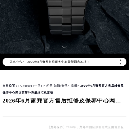
2026年8月萧邦中国区售后服务网络优化升级公告
2026年8月萧邦全国官方售后客户服务热线：400-885-0231
萧邦官方全国统一服务热线400-885-0231，服务覆盖中国大陆、香港、澳门、台湾全部区域（非大陆需加拨“+86”）
▲
2026年8月萧邦售后服务中心最新网点地址：
站点公告>
▼
北京市朝阳区建国门外大街甲6号华熙国际中心写字楼D座11层1102室（北京总部）（需提前预约）
北京市东城区东长安街1号东方广场写字楼W3座6层602室（需提前预约）
天津市和平区赤峰道136号天津国际金融中心写字楼26层2603室（需提前预约）
当前位置：
| Chopard (中国)
>
问题/知识/资讯
>
漳州
> 2026年6月萧邦官方售后维修及
保养中心网点更新补充最终汇总定稿
上海市徐汇区虹桥路3号港汇中心写字楼2座37层3705室（需提前预约）
2026年6月萧邦官方售后维修及保养中心网点更新补充最终汇总定稿
上海市黄浦区南京东路299号宏伊国际广场写字楼8层806室（需提前预约）
南京市秦淮区中山南路1号（新街口）南京中心写字楼22层C1-1室（需提前预约）
常州市新北区龙锦路1590号现代传媒中心写字楼5号楼10层1008室（需提前预约）
徐州市鼓楼区淮海东路29号苏宁广场IFC国际金融中心写字楼35层3508室（需提前预约）
【萧邦保养】2026年，萧邦中国区顺利完成全国售后服