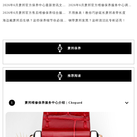
广西壮族自治区贺州市八步区城东街道灵峰南路萧邦售后服务中心（需提前预约）
2026年6月萧邦官方保养中心最新资讯文本：网点迁址与维修点新增详情
2026年6月萧邦官方维修保养服务中心调整细节（迁址新开）公告正式发布文件
2026年6月萧邦官方售后维修保养综合服务网络补充最终发布定稿内容公示
不用换表！教你巧妙延长萧邦表带长度
广西壮族自治区来宾市兴宾区桂中大道萧邦售后服务中心（需提前预约）
海边戴萧邦后生锈？这些保养细节你必须知道
钢带萧邦发黑？这样清洁比专柜还亮！
广西壮族自治区柳州市城中区中山中路萧邦售后服务中心（需提前预约）
广西壮族自治区钦州市钦南区金海湾东大街萧邦售后服务中心（需提前预约）
广西壮族自治区梧州市万秀区龙湖镇高旺路萧邦售后服务中心（需提前预约）
广西壮族自治区玉林市玉州区金玉路萧邦售后服务中心（需提前预约）
萧邦保养
海南省儋州市儋州市那大镇兰洋北路萧邦售后服务中心（需提前预约）
海南省东方市八所镇解放西路萧邦售后服务中心（需提前预约）
海南省琼海市嘉积镇东风路萧邦售后服务中心（需提前预约）
推荐阅读
海南省三沙市西沙区西沙群岛永兴岛北京路萧邦售后服务中心（需提前预约）
海南省三亚市吉阳区迎宾路萧邦售后服务中心（需提前预约）
海南省万宁市万城镇解放路萧邦售后服务中心（需提前预约）
1
萧邦维修保养服务中心介绍 | Chopard
海南省文昌市文城镇教育东路萧邦售后服务中心（需提前预约）
海南省五指山市通什镇三月三大道萧邦售后服务中心（需提前预约）
香港特别行政区尖沙咀区油尖旺区广东道萧邦售后服务中心（需提前预约）
香港特别行政区金钟区中西区金钟道萧邦售后服务中心（需提前预约）