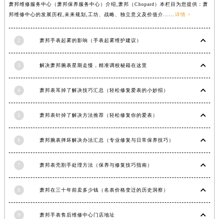
萧邦维修服务中心（萧邦保养服务中心）介绍,萧邦（Chopard）本栏目为您提供：萧
安徽省宿州市埇桥区人民中路萧邦售后服务中心（需提前预约）
邦维修中心的发展历程,未来规划,工坊、战略、独立意义及价值介......
详情 >
安徽省铜陵市铜官区石城大道萧邦售后服务中心（需提前预约）
安徽省芜湖市镜湖区中山路步行街萧邦售后服务中心（需提前预约）
2
萧邦手表起雾的影响（手表起雾维护建议）
安徽省宣城市宣州区叠嶂西路萧邦售后服务中心（需提前预约）
福建省龙岩市新罗区九一南路萧邦售后服务中心（需提前预约）
3
解决萧邦腕表星期走慢，精准调校秘籍在这里
福建省南平市建阳区人民西路萧邦售后服务中心（需提前预约）
4
萧邦表耳掉了解决技巧汇总（轻松修复爱表的小妙招）
福建省宁德市蕉城区天湖东路萧邦售后服务中心（需提前预约）
福建省莆田市城厢区霞林街道荔华东大道萧邦售后服务中心（需提前预约）
5
萧邦表针掉了解决方法推荐（轻松修复你的爱表）
福建省三明市三元区东乾二路萧邦售后服务中心（需提前预约）
福建省漳州市龙文区步港路萧邦售后服务中心（需提前预约）
6
萧邦腕表摔坏解决办法汇总（专业修复与日常保养技巧）
江苏省常州市新北区龙锦路1590号现代传媒中心5号楼10层1008室萧邦售后服务中心（需提前预约）
江苏省淮安市清江浦区淮海北路萧邦售后服务中心（需提前预约）
7
萧邦表壳割手处理方法（保养与修复技巧指南）
江苏省连云港市海州区通灌北路萧邦售后服务中心（需提前预约）
江苏省南京市秦淮区中山南路1号南京中心22层22-C1-C3室萧邦售后服务中心（需提前预约）
8
萧邦在三十年前卖多少钱（名表价格变迁的历史洞察）
江苏省宿迁市宿城区西湖路萧邦售后服务中心（需提前预约）
江苏省泰州市海陵区永定东路399号置地商务中心东塔（华润万象城）17层1706室萧邦售后服务中心（需提前预约）
9
萧邦手表售后维修中心门店地址