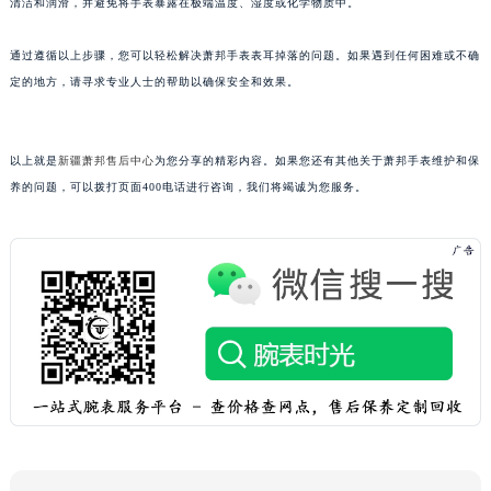
清洁和润滑，并避免将手表暴露在极端温度、湿度或化学物质中。
黑龙江省齐齐哈尔市龙沙区龙华路萧邦售后服务中心（需提前预约）
黑龙江省双鸭山市尖山区新兴大街萧邦售后服务中心（需提前预约）
通过遵循以上步骤，您可以轻松解决萧邦手表表耳掉落的问题。如果遇到任何困难或不确
定的地方，请寻求专业人士的帮助以确保安全和效果。
黑龙江省绥化市北林区新华街与康庄路交叉口萧邦售后服务中心（需提前预约）
黑龙江省伊春市伊美区通河路萧邦售后服务中心（需提前预约）
吉林省白城市洮北区明仁南街萧邦售后服务中心（需提前预约）
以上就是
新疆萧邦售后中心
为您分享的精彩内容。如果您还有其他关于萧邦手表维护和保
吉林省白山市浑江区浑江大街萧邦售后服务中心（需提前预约）
养的问题，可以拨打页面400电话进行咨询，我们将竭诚为您服务。
吉林省吉林市船营区河南街萧邦售后服务中心（需提前预约）
吉林省辽源市龙山区人民大街萧邦售后服务中心（需提前预约）
吉林省梅河口市新华街道梅河大街萧邦售后服务中心（需提前预约）
吉林省四平市铁东区紫气大路与南九经街交汇处萧邦售后服务中心（需提前预约）
吉林省松原市宁江区五环大街萧邦售后服务中心（需提前预约）
吉林省通化市东昌区环通乡江南大街萧邦售后服务中心（需提前预约）
吉林省延边市延吉市解放路萧邦售后服务中心（需提前预约）
辽宁省鞍山市铁东区站前街萧邦售后服务中心（需提前预约）
辽宁省本溪市平山区胜利路萧邦售后服务中心（需提前预约）
辽宁省朝阳市双塔区新华路萧邦售后服务中心（需提前预约）