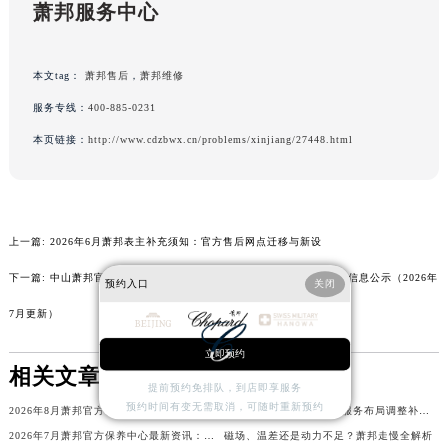
萧邦服务中心
辽宁省丹东市振兴区七经街萧邦售后服务中心（需提前预约）
辽宁省抚顺市新抚区东一路萧邦售后服务中心（需提前预约）
辽宁省阜新市海州区解放大街萧邦售后服务中心（需提前预约）
本文tag：
萧邦售后
，
萧邦维修
辽宁省葫芦岛市连山区中央路萧邦售后服务中心（需提前预约）
服务专线：
400-885-0231
辽宁省锦州市古塔区中央大街萧邦售后服务中心（需提前预约）
本页链接：
http://www.cdzbwx.cn/problems/xinjiang/27448.html
辽宁省辽阳市白塔区新运大街萧邦售后服务中心（需提前预约）
辽宁省盘锦市兴隆台区石油大街萧邦售后服务中心（需提前预约）
辽宁省铁岭市银州区南马路萧邦售后服务中心（需提前预约）
上一篇:
2026年6月萧邦表主补充须知：官方售后网点迁移与新设
辽宁省营口市站前区市府路与渤海大街交叉口萧邦售后服务中心（需提前预约）
辽宁省沈阳市沈河区中街路137号亨得利名表维修授权店1楼萧邦售后服务中心（需提前预约）
下一篇:
中山萧邦官方售后服务中心｜最新地址和24小时售后电话权威信息公示（2026年
预约入口
关闭
辽宁省沈阳市沈河区中街路83号亨得利名表维修授权店1楼萧邦售后服务中心（需提前预约）
7月更新）
北京市朝阳区建国门外大街甲6号华熙国际中心D座11层1102室萧邦售后服务中心（北京总部）（需提前预约）
立即预约
北京市东城区东长安街1号王府井东方广场W3座6层602室萧邦售后服务中心（需提前预约）
相关文章
河北省保定市竞秀区朝阳北大街北国先天下萧邦售后服务中心（需提前预约）
提前预约免排队，到店即享服务
预约时间有变无需取消，可随时重新预约
内蒙古自治区阿拉善盟市左旗土尔扈特大街萧邦售后服务中心（需提前预约）
2026年8月萧邦官方售后维修保养综合服务店迁址与新增补充文件
2026年7月萧邦官方售后服务布局调整补充修订最终完整版（含搬迁与新增）
2026年7月萧邦官方保养中心最新资讯：网点迁址与维修点新增
磁场、温差还是动力不足？萧邦走慢全解析
内蒙古自治区巴彦淖尔市临河区新华街萧邦售后服务中心（需提前预约）