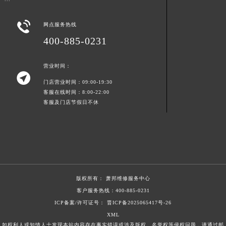
浙江省金华市金东区东市南街777号金华万达广场4号楼22楼2209室萧邦售后服务中心（需提前预约）

浙江省丽水市莲都区解放街萧邦售后服务中心（需提前预约）
网点服务热线
浙江省宁波市江北区大闸南路500号来福士广场办公楼20层2009室萧邦售后服务中心（需提前预约）
400-885-0231
浙江省衢州市柯城区上街萧邦售后服务中心（需提前预约）
浙江省绍兴市越城区胜利东路379号世茂天际中心写字楼8层805室萧邦售后服务中心（需提前预约）
营业时间：

浙江省舟山市定海区解放东路萧邦售后服务中心（需提前预约）
门店营业时间：09:00-19:30
客服在线时间：8:00-22:00
澳门特别行政区大堂区议事亭前地（新马路）萧邦售后服务中心（需提前预约）
客服及门店节假日不休
澳门特别行政区风顺堂区南湾大马路萧邦售后服务中心（需提前预约）
澳门特别行政区花地玛堂区关闸广场萧邦售后服务中心（需提前预约）
澳门特别行政区花王堂区大三巴商圈萧邦售后服务中心（需提前预约）
澳门特别行政区嘉模堂区官也街萧邦售后服务中心（需提前预约）
澳门省路氹城市金光大道萧邦售后服务中心（需提前预约）
版权所有：
萧邦维修服务中心
澳门特别行政区望德堂区塔石广场萧邦售后服务中心（需提前预约）
客户服务热线：
400-885-0231
福建省福州市鼓楼区五四路128-1号恒力城写字楼15层03室萧邦售后服务中心（需提前预约）
ICP备案/许可证号： 晋ICP备2025065417号-26
福建省厦门市思明区湖滨东路95号万象城华润大厦B座11层1104室萧邦售后服务中心（需提前预约）
XML
广东省潮州市潮安区新风路与潮汕路交汇处萧邦售后服务中心（需提前预约）
如权利人或知情人士发现本站内容存在事实错误或涉及版权、名誉权等侵权问题，请通过邮