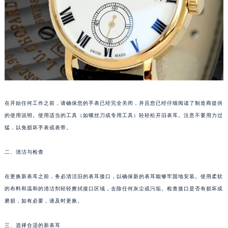
温州市鹿城区锦绣路1067号置信广场10层1015室（需提前预约）
哈尔滨市道里区友谊西路600号富力中心T2座写字楼29层03室（需提前预约）
大连市中山区人民路15号国际金融大厦7层G室（需提前预约）
佛山市禅城区季华五路57号万科金融中心C座12层1205室（需提前预约）
东莞市东城街道鸿福东路1号民盈国贸中心T1写字楼9层907室（需提前预约）
无锡市梁溪区人民中路139号恒隆广场写字楼1座11层1104室（需提前预约）
南通市崇川区工农路57号圆融广场写字楼16层1603室（需提前预约）
在开始任何工作之前，请确保您的手表已经完全关闭，并且您已经仔细阅读了制造商提供
苏州市苏州工业园区星港街199号苏州中心办公楼C座22层08室（需提前预约）
的使用说明。使用适当的工具（如螺丝刀或专用工具）轻轻松开旧表耳。注意不要用力过
武汉市江汉区解放大道686号世界贸易大厦38层09室（需提前预约）
猛，以免损坏手表或表带。
南宁市青秀区金湖路59号地王大厦12楼1224室（需提前预约）
二、清洁与检查
合肥市蜀山区潜山路111号万象城华润大厦B座12楼03室（需提前预约）
泉州市丰泽区宝洲路729号浦西万达中心写字楼A座7楼709室（需提前预约）
在更换新表耳之前，务必清洁旧的表耳接口，以确保新的表耳能够牢固地安装。使用柔软
青岛市南区山东路6号华润大厦B座22层04室（需提前预约）
的布料和温和的清洁剂轻轻擦拭接口区域，去除任何灰尘或污垢。检查接口是否有损坏或
烟台市芝罘区胜利路139号万达金融中心A座907室（需提前预约）
磨损，如有必要，请及时更换。
长春市朝阳区西安大路727号中银大厦A座(旺进大厦)18层09室（需提前预约）
贵阳市南明区都司高架桥路33号亨特国际金融中心14楼14D（需提前预约）
三、选择合适的新表耳