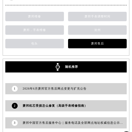
江苏省徐州市鼓楼区淮海东路29号苏宁广场IFC国际金融中心35层3508室萧邦售后服务中心（需提前预约）
江苏省盐城市盐都区世纪大道5号盐城金融城写字楼1号楼16层1604室萧邦售后服务中心（需提前预约）
萧邦维修
萧邦手表调整时间
江苏省扬州市邗江区国展路29号星耀天地写字楼1号楼18层1803室萧邦售后服务中心（需提前预约）
萧邦，手表维修
沧州
江苏省镇江市京口区中山东路萧邦售后服务中心（需提前预约）
江西省抚州市临川区赣东大道萧邦售后服务中心（需提前预约）
包头
萧邦售后
江西省赣州市章贡区文清路萧邦售后服务中心（需提前预约）
江西省吉安市吉州区井冈山大道萧邦售后服务中心（需提前预约）
江西省景德镇市珠山区珠山中路萧邦售后服务中心（需提前预约）
随机推荐
江西省九江市浔阳区浔阳路萧邦售后服务中心（需提前预约）
江西省南昌市红谷滩新区红谷中大道998号绿地双子塔（中央广场）A1座办公楼14层1407室萧邦售后服务中心（需提前预约）
江西省萍乡市安源区萍安北大道与康庄路交叉口萧邦售后服务中心（需提前预约）
1
2026年6月萧邦官方售后网点变更与扩充公告
江西省上饶市信州区滨江西路萧邦售后服务中心（需提前预约）
江西省新余市渝水区北湖西路萧邦售后服务中心（需提前预约）
2
萧邦机芯受损怎么修复（高级手表维修指南）
江西省宜春市袁州区中山中路萧邦售后服务中心（需提前预约）
江西省鹰潭市月湖区胜利东路萧邦售后服务中心（需提前预约）
3
萧邦中国官方售后服务中心｜服务电话及全部网点地址权威信息公示（2026年7月更新）
山东省德州市德城区东风中路萧邦售后服务中心（需提前预约）