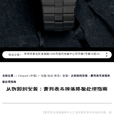
北京市朝阳区建国门外大街甲6号华熙国际中心写字楼D座11层1102室（北京总部）（需提前预约）
北京市东城区东长安街1号东方广场写字楼W3座6层602室（需提前预约）
天津市和平区赤峰道136号天津国际金融中心写字楼26层2603室（需提前预约）
上海市徐汇区虹桥路3号港汇中心写字楼2座37层3705室（需提前预约）
上海市黄浦区南京东路299号宏伊国际广场写字楼8层806室（需提前预约）
南京市秦淮区中山南路1号（新街口）南京中心写字楼22层C1-1室（需提前预约）
常州市新北区龙锦路1590号现代传媒中心写字楼5号楼10层1008室（需提前预约）
▲
站点公告>
徐州市鼓楼区淮海东路29号苏宁广场IFC国际金融中心写字楼35层3508室（需提前预约）
▼
扬州市邗江区国展路29号星耀天地写字楼1号楼18层1803室（需提前预约）
盐城市盐都区世纪大道5号盐城金融城写字楼1号楼16层1604室（需提前预约）
当前位置：
| Chopard (中国)
>
问题/知识/资讯
>
新疆
> 从拆卸到安装：萧邦表耳掉落终
泰州市海陵区永定东路399号置地商务中心东塔写字楼（华润万象城）17层1706室（需提前预约）
极处理指南
宁波市江北区大闸南路500号来福士广场办公楼20层2009室（需提前预约）
从拆卸到安装：萧邦表耳掉落终极处理指南
杭州市上城区钱江路1366号华润大厦写字楼A座5层503-5室（需提前预约）
金华市金东区东市南街777号金华万达广场写字楼4号楼22层2209室（需提前预约）
绍兴市越城区胜利东路379号世茂天际中心写字楼8层805室（需提前预约）
嘉兴市南湖区广益路705号嘉兴世界贸易中心写字楼A座13层1304室（需提前预约）
【萧邦售后维修服务中心】面对萧邦表耳掉落的问题，很