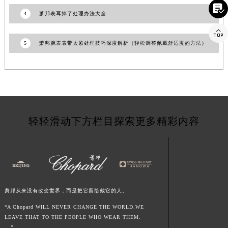

山东省东营市东营区济南路萧邦售后服务中心（需提前预约）
4
萧邦表耳掉了处理办法大全
山东省济南市历下区经十路11111号华润中心写字楼（万象城）15层1508室萧邦售后服务中心（需提前预约）

山东省济宁市任城区太白楼路萧邦售后服务中心（需提前预约）
5
萧邦腕表表带太紧处理技巧深度解析（轻松调整佩戴舒适度的方法）
山东省莱芜市文化南路8号银座商城名表维修一楼名表维修萧邦售后服务中心（需提前预约）
山东省临沂市兰山区解放路萧邦售后服务中心（需提前预约）
山东省日照市东港区烟台路萧邦售后服务中心（需提前预约）
山东省泰安市泰山区财源街道泰山大街萧邦售后服务中心（需提前预约）
山东省威海市环翠区新威海路89号振华商厦一楼名表维修萧邦售后服务中心（需提前预约）
轻轻滑动下方栏目探索更多精彩内容
山东省潍坊市奎文区东风东街萧邦售后服务中心（需提前预约）
山东省枣庄市滕州市北辛路与善国路交叉口萧邦售后服务中心（需提前预约）
山东省淄博市张店区金晶大道萧邦售后服务中心（需提前预约）
上海市黄浦区南京东路299号宏伊国际广场写字楼8层806室萧邦售后服务中心（需提前预约）
上海市徐汇区虹桥路3号港汇中心2座37层3705室萧邦售后服务中心（需提前预约）
萧邦从来没有改变世界，而是把它留给戴它的人。
浙江省杭州市上城区钱江路1366号华润大厦A座5层503-5室萧邦售后服务中心（需提前预约）
“A Chopard WILL NEVER CHANGE THE WORLD.WE
浙江省湖州市吴兴区劳动路萧邦售后服务中心（需提前预约）
LEAVE THAT TO THE PEOPLE WHO WEAR THEM.
浙江省嘉兴市南湖区广益路705号嘉兴世界贸易中心A座13层1304室萧邦售后服务中心（需提前预约）
...”