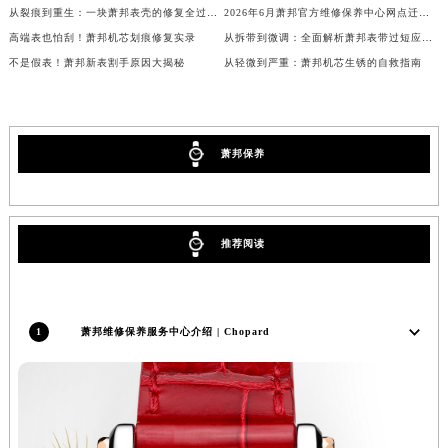
从裂痕到重生：一块萧邦表壳的修复全过程揭秘
2026年6月萧邦官方维修保养中心网点迁移及新设事宜最终告知完成
内蒙古自治区包头市青山区幸福路甲3号王府井百货名表维修萧邦售后服务中心（需提前预约）
高端表也怕刮！萧邦机芯划痕修复实录
从拆带到微调：全面解析萧邦表带过短应对策略
内蒙古自治区赤峰市红山区哈达街萧邦售后服务中心（需提前预约）
不是假表！萧邦新表割手原因大揭秘
从轻微到严重：萧邦机芯生锈的自救指南
内蒙古自治区鄂尔多斯市东胜区伊金霍洛街萧邦售后服务中心（需提前预约）
内蒙古自治区呼伦贝尔市海拉尔区中央街萧邦售后服务中心（需提前预约）
内蒙古自治区通辽市科尔沁区明仁大街萧邦售后服务中心（需提前预约）
萧邦保养
内蒙古自治区乌海市海勃湾区人民南路萧邦售后服务中心（需提前预约）
内蒙古自治区乌兰察布市集宁区恩和大街萧邦售后服务中心（需提前预约）
内蒙古自治区锡林郭勒盟市锡林浩特市光明街与额尔敦路交叉口萧邦售后服务中心（需提前预约）
内蒙古自治区兴安盟市乌兰浩特市兴安大街萧邦售后服务中心（需提前预约）
推荐阅读
山西省大同市平城区迎宾街萧邦售后服务中心（需提前预约）
山西省晋城市城区黄华街萧邦售后服务中心（需提前预约）
山西省晋中市榆次区顺城街萧邦售后服务中心（需提前预约）
1
萧邦维修保养服务中心介绍 | Chopard
山西省临汾市尧都区解放路萧邦售后服务中心（需提前预约）
山西省吕梁市离石区永宁中路与建设街交叉口萧邦售后服务中心（需提前预约）
山西省朔州市朔城区怡西路与鄯阳西街交汇处萧邦售后服务中心（需提前预约）
山西省忻州市忻府区和平东街与七一南路交叉口萧邦售后服务中心（需提前预约）