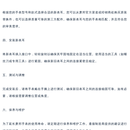
昆明市盘龙区北京路928号同德昆明广场写字楼10层06室（需提前预约）
根据您的手表型号和款式选择合适的新表耳。您可以从萧邦官方渠道或经销商处购买原装
石家庄市长安区中山东路39号勒泰中心写字楼B座13层07室（需提前预约）
替换件，也可以选择质量可靠的第三方配件。确保新表耳与您的手表相匹配，并且符合您
西安市碑林区南关正街88号华侨城长安国际中心E座6楼10室（需提前预约）
的审美需求。
海口市龙华区金贸东路5号海口华润大厦B座17层1707室（需提前预约）
唐山市路南区新华东道100号万达广场写字楼A座10层1002室（需提前预约）
四、安装新表耳
台州市椒江区东海大道1800号腾达中心东1幢20楼2002室（需提前预约）
将新表耳插入接口中，轻轻旋转以确保其牢固地固定在适当位置。使用适当的工具（如螺
内蒙古自治区呼和浩特市玉泉区大学西街70号华润万象城写字楼（鄂尔多斯大厦）23层2326室（需提前预约）
丝刀或专用工具）进行紧固。确保新旧表耳之间的连接紧密且稳定。
甘肃省兰州市七里河区西津西路16号兰州中心写字楼21层2102室（需提前预约）
重庆市解放碑渝中区民权路28号英利国际金融中心写字楼20层01室（需提前预约）
五、测试与调整
黑龙江省大庆市萨尔图区会战大街萧邦售后服务中心（需提前预约）
黑龙江省鹤岗市向阳区红军路萧邦售后服务中心（需提前预约）
完成安装后，请将手表戴在手腕上进行测试，确保新旧表耳之间的连接稳固可靠。如有必
黑龙江省黑河市爱辉区中央街萧邦售后服务中心（需提前预约）
要，请根据需要调整位置或角度。
黑龙江省鸡西市鸡冠区红军路萧邦售后服务中心（需提前预约）
六、保养与维护
黑龙江省佳木斯市向阳区长安路萧邦售后服务中心（需提前预约）
黑龙江省牡丹江市东安区太平路萧邦售后服务中心（需提前预约）
为了延长萧邦手表的使用寿命，请定期进行保养和维护工作。遵循制造商提供的建议进行
黑龙江省七台河市桃山区大同街萧邦售后服务中心（需提前预约）