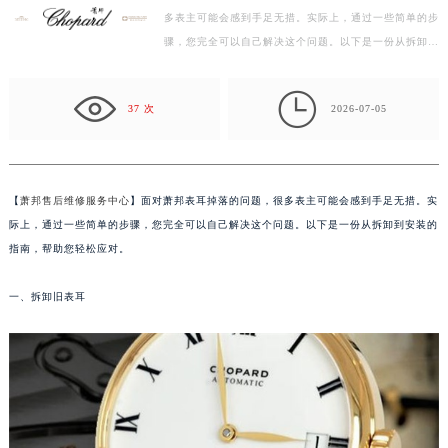
多表主可能会感到手足无措。实际上，通过一些简单的步
南昌市红谷滩新区红谷中大道998号绿地双子塔（中央广场）A1座办公楼14层07室（需提前预约）
骤，您完全可以自己解决这个问题。以下是一份从拆卸到
济南市历下区经十路11111号华润中心写字楼（万象城）15层1508室（需提前预约）
安装的指南，帮助您轻松应对。 一、拆卸旧表耳 在开…
广州市天河区天河路230号万菱汇国际中心写字楼A塔7层704室（需提前预约）

广州市越秀区环市东路371-375号世界贸易中心大厦南塔写字楼15层07室（需提前预约）
37 次
2026-07-05
深圳市罗湖区深南东路5001号华润大厦写字楼17层1701室（需提前预约）
惠州市惠城区江北文昌一路7号华贸大厦写字楼1座30层05室（需提前预约）
厦门市思明区湖滨东路95号华润大厦写字楼B座11层1104室（需提前预约）
【
萧邦售后维修服务中心
】面对萧邦表耳掉落的问题，很多表主可能会感到手足无措。实
福州市鼓楼区五四路128-1号恒力城写字楼15层03室（需提前预约）
际上，通过一些简单的步骤，您完全可以自己解决这个问题。以下是一份从拆卸到安装的
成都市锦江区人民东路6号SAC东原中心写字楼24层2406B室（需提前预约）
指南，帮助您轻松应对。
重庆市江北区观音桥步行街2号融恒时代广场写字楼9层902室（需提前预约）
一、拆卸旧表耳
长沙市芙蓉区定王台街道建湘路393号世茂环球金融中心写字楼（芙蓉广场）10层13室（需提前预约）
郑州市二七区铭功路10号华润大厦写字楼29层2905室（需提前预约）
太原市迎泽区解放路15号亨得利名表服务中心（品牌授权店）3层整层（需提前预约）
沈阳市沈河区中街路137号亨得利名表服务中心（品牌授权店）1层整层（需提前预约）
沈阳市沈河区中街路83号亨得利名表服务中心（品牌授权店）1层整层（需提前预约）
乌鲁木齐市天山区红山路26号时代广场（CCMALL）C座17层17-B（需提前预约）