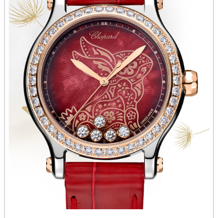
山西省阳泉市郊区平阳东街与新城大道交叉口萧邦售后服务中心（需提前预约）
山西省运城市盐湖区河东街萧邦售后服务中心（需提前预约）
山西省长治市潞州区英雄中路萧邦售后服务中心（需提前预约）
山西省太原市迎泽区迎泽街道解放路15号亨得利名表维修授权店3楼萧邦售后服务中心（需提前预约）
天津市和平区赤峰道136号天津国际金融中心26层2603室萧邦售后服务中心（需提前预约）
安徽省安庆市迎江区人民路萧邦售后服务中心（需提前预约）
安徽省蚌埠市蚌山区淮河路萧邦售后服务中心（需提前预约）
安徽省亳州市谯城区魏武大道萧邦售后服务中心（需提前预约）
安徽省池州市贵池区长江路萧邦售后服务中心（需提前预约）
安徽省滁州市琅琊区南谯北路萧邦售后服务中心（需提前预约）
安徽省阜阳市颍州区颍州北路萧邦售后服务中心（需提前预约）
安徽省淮北市相山区淮海路萧邦售后服务中心（需提前预约）
安徽省淮南市田家庵区国庆中路萧邦售后服务中心（需提前预约）
安徽省黄山市屯溪区黄山西路萧邦售后服务中心（需提前预约）
安徽省六安市金安区解放中路萧邦售后服务中心（需提前预约）
安徽省马鞍山市雨山区湖南西路萧邦售后服务中心（需提前预约）