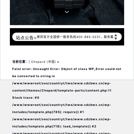
2026年8月萧邦中国区售后服务网络优化升级公告
2026年8月萧邦全国官方售后客户服务热线：400-885-0231
▲
站点公告>
萧邦官方全国统一服务热线400-885-0231，服务覆盖中国大陆、香港、澳门、台湾全部区域（非大陆需加拨“+86”）
▼
2026年8月萧邦售后服务中心最新网点地址：
北京市朝阳区建国门外大街甲6号华熙国际中心写字楼D座11层1102室（北京总部）（需提前预约）
当前位置：
| Chopard (中国)
>
Fatal error
: Uncaught Error: Object of class WP_Error could not
北京市东城区东长安街1号东方广场写字楼W3座6层602室（需提前预约）
be converted to string in
天津市和平区赤峰道136号天津国际金融中心写字楼26层2603室（需提前预约）
/www/wwwroot/seo/countryt/two/www.cdzbwx.cn/wp-
content/themes/Chopard/template-parts/content.php:11
上海市徐汇区虹桥路3号港汇中心写字楼2座37层3705室（需提前预约）
Stack trace: #0
/www/wwwroot/seo/countryt/two/www.cdzbwx.cn/wp-
上海市黄浦区南京东路299号宏伊国际广场写字楼8层806室（需提前预约）
includes/template.php(785): require() #1
南京市秦淮区中山南路1号（新街口）南京中心写字楼22层C1-1室（需提前预约）
/www/wwwroot/seo/countryt/two/www.cdzbwx.cn/wp-
includes/template.php(718): load_template() #2
常州市新北区龙锦路1590号现代传媒中心写字楼5号楼10层1008室（需提前预约）
/www/wwwroot/seo/countryt/two/www.cdzbwx.cn/wp-