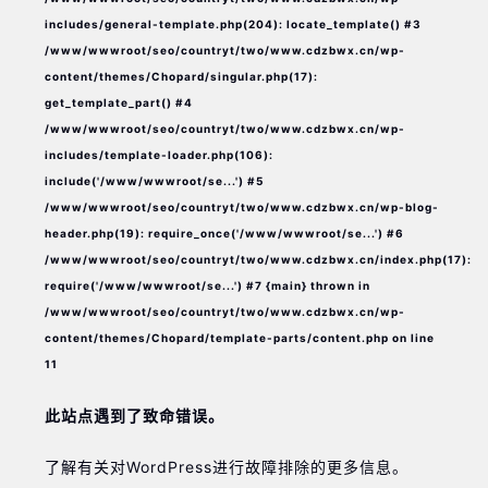
徐州市鼓楼区淮海东路29号苏宁广场IFC国际金融中心写字楼35层3508室（需提前预约）
includes/general-template.php(204): locate_template() #3
/www/wwwroot/seo/countryt/two/www.cdzbwx.cn/wp-
扬州市邗江区国展路29号星耀天地写字楼1号楼18层1803室（需提前预约）
content/themes/Chopard/singular.php(17):
盐城市盐都区世纪大道5号盐城金融城写字楼1号楼16层1604室（需提前预约）
get_template_part() #4
/www/wwwroot/seo/countryt/two/www.cdzbwx.cn/wp-
泰州市海陵区永定东路399号置地商务中心东塔写字楼（华润万象城）17层1706室（需提前预约）
includes/template-loader.php(106):
include('/www/wwwroot/se...') #5
宁波市江北区大闸南路500号来福士广场办公楼20层2009室（需提前预约）
/www/wwwroot/seo/countryt/two/www.cdzbwx.cn/wp-blog-
杭州市上城区钱江路1366号华润大厦写字楼A座5层503-5室（需提前预约）
header.php(19): require_once('/www/wwwroot/se...') #6
/www/wwwroot/seo/countryt/two/www.cdzbwx.cn/index.php(17):
金华市金东区东市南街777号金华万达广场写字楼4号楼22层2209室（需提前预约）
require('/www/wwwroot/se...') #7 {main} thrown in
绍兴市越城区胜利东路379号世茂天际中心写字楼8层805室（需提前预约）
/www/wwwroot/seo/countryt/two/www.cdzbwx.cn/wp-
content/themes/Chopard/template-parts/content.php
on line
嘉兴市南湖区广益路705号嘉兴世界贸易中心写字楼A座13层1304室（需提前预约）
11
南昌市红谷滩新区红谷中大道998号绿地双子塔（中央广场）A1座办公楼14层07室（需提前预约）
此站点遇到了致命错误。
济南市历下区经十路11111号华润中心写字楼（万象城）15层1508室（需提前预约）
了解有关对WordPress进行故障排除的更多信息。
广州市天河区天河路230号万菱汇国际中心写字楼A塔7层704室（需提前预约）