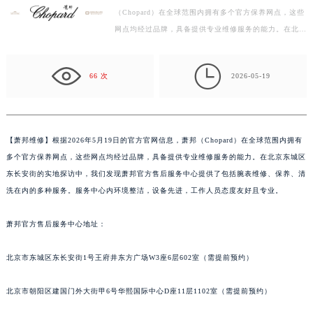
（Chopard）在全球范围内拥有多个官方保养网点，这些
绍兴市越城区胜利东路379号世茂天际中心写字楼8层805室（需提前预约）
网点均经过品牌，具备提供专业维修服务的能力。在北京
嘉兴市南湖区广益路705号嘉兴世界贸易中心写字楼A座13层1304室（需提前预约）
东城区东长安街的实地探访中，我们发现萧邦官方售后
南昌市红谷滩新区红谷中大道998号绿地双子塔（中央广场）A1座办公楼14层07室（需提前预约）
服…

济南市历下区经十路11111号华润中心写字楼（万象城）15层1508室（需提前预约）
66 次
2026-05-19
广州市天河区天河路230号万菱汇国际中心写字楼A塔7层704室（需提前预约）
广州市越秀区环市东路371-375号世界贸易中心大厦南塔写字楼15层07室（需提前预约）
深圳市罗湖区深南东路5001号华润大厦写字楼17层1701室（需提前预约）
【
萧邦维修】根据2026年5月19日的官方官网信息，萧邦（Chopard）在全球范围内拥有
惠州市惠城区江北文昌一路7号华贸大厦写字楼1座30层05室（需提前预约）
多个官方保养网点，这些网点均经过品牌，具备提供专业维修服务的能力。在北京东城区
厦门市思明区湖滨东路95号华润大厦写字楼B座11层1104室（需提前预约）
东长安街的实地探访中，我们发现萧邦官方售后服务中心提供了包括腕表维修、保养、清
福州市鼓楼区五四路128-1号恒力城写字楼15层03室（需提前预约）
洗在内的多种服务。服务中心内环境整洁，设备先进，工作人员态度友好且专业。
成都市锦江区人民东路6号SAC东原中心写字楼24层2406B室（需提前预约）
萧邦官方售后服务中心地址：
重庆市江北区观音桥步行街2号融恒时代广场写字楼9层902室（需提前预约）
长沙市芙蓉区定王台街道建湘路393号世茂环球金融中心写字楼（芙蓉广场）10层13室（需提前预约）
北京市东城区东长安街1号王府井东方广场W3座6层602室（需提前预约）
郑州市二七区铭功路10号华润大厦写字楼29层2905室（需提前预约）
太原市迎泽区解放路15号亨得利名表服务中心（品牌授权店）3层整层（需提前预约）
北京市朝阳区建国门外大街甲6号华熙国际中心D座11层1102室（需提前预约）
沈阳市沈河区中街路137号亨得利名表服务中心（品牌授权店）1层整层（需提前预约）