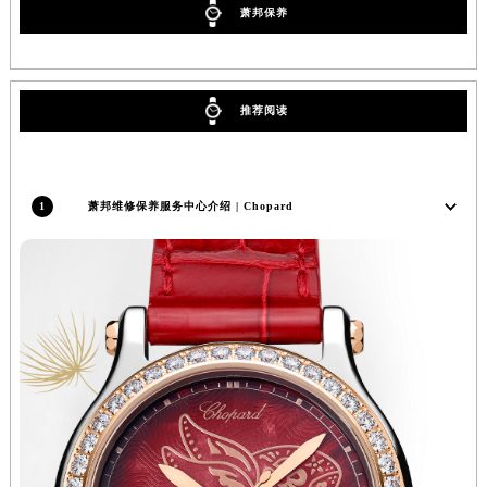
萧邦保养
福建省厦门市思明区湖滨东路95号万象城华润大厦B座11层1104室萧邦售后服务中心（需提前预约）
广东省潮州市潮安区新风路与潮汕路交汇处萧邦售后服务中心（需提前预约）
广东省广州市天河区天河路230号万菱汇国际中心A塔7层704室萧邦售后服务中心（需提前预约）
推荐阅读
广东省广州市越秀区环市东路371-375号世界贸易中心大厦南塔15层1507室萧邦售后服务中心（需提前预约）
广东省河源市源城区越王大道萧邦售后服务中心（需提前预约）
广东省惠州市惠城区江北文昌一路7号华贸大厦1座30层3005室萧邦售后服务中心（需提前预约）
广东省江门市蓬江区广场西路萧邦售后服务中心（需提前预约）
1
萧邦维修保养服务中心介绍 | Chopard
广东省揭阳市榕城进贤门步行街萧邦售后服务中心（需提前预约）
广东省茂名市电白区水东街道迎宾大道萧邦售后服务中心（需提前预约）
广东省梅州市梅江区金燕大道萧邦售后服务中心（需提前预约）
广东省清远市清城区湖西路萧邦售后服务中心（需提前预约）
广东省汕头市龙湖区长平路萧邦售后服务中心（需提前预约）
广东省汕尾市城区香洲街道园林社区翠园街萧邦售后服务中心（需提前预约）
广东省韶关市武江区芙蓉新区与老城中心交汇处萧邦售后服务中心（需提前预约）
广东省深圳市罗湖区深南东路5001号华润大厦17层1701室萧邦售后服务中心（需提前预约）
广东省阳江市江城区东风一路萧邦售后服务中心（需提前预约）