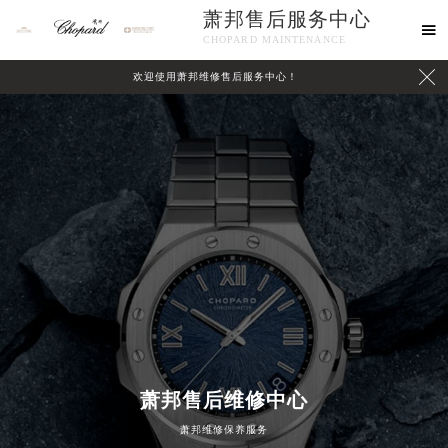
萧邦售后服务中心

CHOPARD MAINTENANCE

欢迎使用萧邦维修售后服务中心！
中心介绍
联系我们
萧邦售后维修中心
2026年8月萧邦中国区售后服务网络优化升级公告
萧邦维修保养服务
2026年8月萧邦全国官方售后客户服务热线：400-885-0231