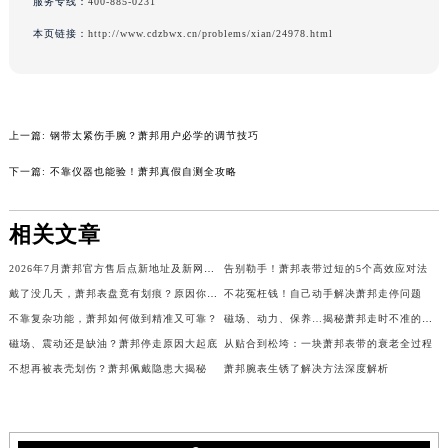
服务专线：
400-885-0231
浙江省湖州市吴兴区劳动路萧邦售后服务中心（需提前预约）
本页链接：
http://www.cdzbwx.cn/problems/xian/24978.html
浙江省嘉兴市南湖区广益路705号嘉兴世界贸易中心A座13层1304室萧邦售后服务中心（需提前预约）
浙江省金华市金东区东市南街777号金华万达广场4号楼22楼2209室萧邦售后服务中心（需提前预约）
浙江省丽水市莲都区解放街萧邦售后服务中心（需提前预约）
浙江省宁波市江北区大闸南路500号来福士广场办公楼20层2009室萧邦售后服务中心（需提前预约）
上一篇:
钢带太紧伤手腕？萧邦用户必学的调节技巧
浙江省衢州市柯城区上街萧邦售后服务中心（需提前预约）
下一篇:
不靠仪器也能验！萧邦真假自测全攻略
浙江省绍兴市越城区胜利东路379号世茂天际中心写字楼8层805室萧邦售后服务中心（需提前预约）
浙江省舟山市定海区解放东路萧邦售后服务中心（需提前预约）
相关文章
澳门特别行政区大堂区议事亭前地（新马路）萧邦售后服务中心（需提前预约）
2026年7月萧邦官方售后点新地址及新网点启用通告
告别勒手！萧邦表带过短的5个高效应对法
澳门特别行政区风顺堂区南湾大马路萧邦售后服务中心（需提前预约）
戴了没几天，萧邦表盘竟有划痕？原因你绝对想不到！
不花冤枉钱！自己动手解决萧邦走停问题
澳门特别行政区花地玛堂区关闸广场萧邦售后服务中心（需提前预约）
不靠复杂功能，萧邦如何做到精准又可靠？
磁场、动力、保养…揭秘萧邦走时不准的三大元凶
澳门特别行政区花王堂区大三巴商圈萧邦售后服务中心（需提前预约）
磁场、震动还是缺油？萧邦停走原因大起底
从贴合到松垮：一块萧邦表带的衰老全过程
澳门特别行政区嘉模堂区官也街萧邦售后服务中心（需提前预约）
不想再被表壳划伤？萧邦佩戴隐患大揭秘
萧邦腕表生锈了解决方法深度解析
澳门省路氹城市金光大道萧邦售后服务中心（需提前预约）
澳门特别行政区望德堂区塔石广场萧邦售后服务中心（需提前预约）
福建省福州市鼓楼区五四路128-1号恒力城写字楼15层03室萧邦售后服务中心（需提前预约）