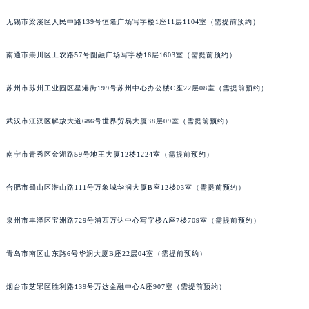
内蒙古自治区阿拉善盟市左旗土尔扈特大街萧邦售后服务中心（需提前预约）
无锡市梁溪区人民中路139号恒隆广场写字楼1座11层1104室（需提前预约）
内蒙古自治区巴彦淖尔市临河区新华街萧邦售后服务中心（需提前预约）
内蒙古自治区包头市青山区幸福路甲3号王府井百货名表维修萧邦售后服务中心（需提前预约）
南通市崇川区工农路57号圆融广场写字楼16层1603室（需提前预约）
内蒙古自治区赤峰市红山区哈达街萧邦售后服务中心（需提前预约）
苏州市苏州工业园区星港街199号苏州中心办公楼C座22层08室（需提前预约）
内蒙古自治区鄂尔多斯市东胜区伊金霍洛街萧邦售后服务中心（需提前预约）
内蒙古自治区呼伦贝尔市海拉尔区中央街萧邦售后服务中心（需提前预约）
武汉市江汉区解放大道686号世界贸易大厦38层09室（需提前预约）
内蒙古自治区通辽市科尔沁区明仁大街萧邦售后服务中心（需提前预约）
内蒙古自治区乌海市海勃湾区人民南路萧邦售后服务中心（需提前预约）
南宁市青秀区金湖路59号地王大厦12楼1224室（需提前预约）
内蒙古自治区乌兰察布市集宁区恩和大街萧邦售后服务中心（需提前预约）
内蒙古自治区锡林郭勒盟市锡林浩特市光明街与额尔敦路交叉口萧邦售后服务中心（需提前预约）
合肥市蜀山区潜山路111号万象城华润大厦B座12楼03室（需提前预约）
内蒙古自治区兴安盟市乌兰浩特市兴安大街萧邦售后服务中心（需提前预约）
泉州市丰泽区宝洲路729号浦西万达中心写字楼A座7楼709室（需提前预约）
山西省大同市平城区迎宾街萧邦售后服务中心（需提前预约）
山西省晋城市城区黄华街萧邦售后服务中心（需提前预约）
青岛市南区山东路6号华润大厦B座22层04室（需提前预约）
山西省晋中市榆次区顺城街萧邦售后服务中心（需提前预约）
山西省临汾市尧都区解放路萧邦售后服务中心（需提前预约）
烟台市芝罘区胜利路139号万达金融中心A座907室（需提前预约）
山西省吕梁市离石区永宁中路与建设街交叉口萧邦售后服务中心（需提前预约）