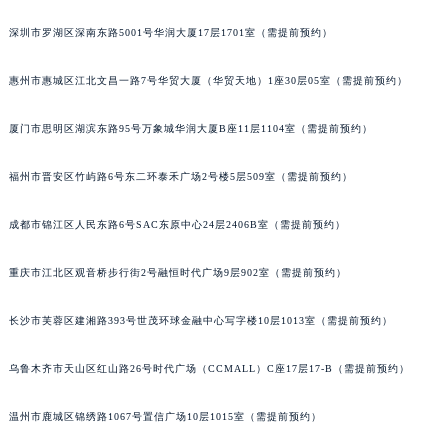
黑龙江省牡丹江市东安区太平路萧邦售后服务中心（需提前预约）
深圳市罗湖区深南东路5001号华润大厦17层1701室（需提前预约）
黑龙江省七台河市桃山区大同街萧邦售后服务中心（需提前预约）
黑龙江省齐齐哈尔市龙沙区龙华路萧邦售后服务中心（需提前预约）
惠州市惠城区江北文昌一路7号华贸大厦（华贸天地）1座30层05室（需提前预约）
黑龙江省双鸭山市尖山区新兴大街萧邦售后服务中心（需提前预约）
厦门市思明区湖滨东路95号万象城华润大厦B座11层1104室（需提前预约）
黑龙江省绥化市北林区新华街与康庄路交叉口萧邦售后服务中心（需提前预约）
黑龙江省伊春市伊美区通河路萧邦售后服务中心（需提前预约）
福州市晋安区竹屿路6号东二环泰禾广场2号楼5层509室（需提前预约）
吉林省白城市洮北区明仁南街萧邦售后服务中心（需提前预约）
吉林省白山市浑江区浑江大街萧邦售后服务中心（需提前预约）
成都市锦江区人民东路6号SAC东原中心24层2406B室（需提前预约）
吉林省吉林市船营区河南街萧邦售后服务中心（需提前预约）
吉林省辽源市龙山区人民大街萧邦售后服务中心（需提前预约）
重庆市江北区观音桥步行街2号融恒时代广场9层902室（需提前预约）
吉林省梅河口市新华街道梅河大街萧邦售后服务中心（需提前预约）
长沙市芙蓉区建湘路393号世茂环球金融中心写字楼10层1013室（需提前预约）
吉林省四平市铁东区紫气大路与南九经街交汇处萧邦售后服务中心（需提前预约）
吉林省松原市宁江区五环大街萧邦售后服务中心（需提前预约）
乌鲁木齐市天山区红山路26号时代广场（CCMALL）C座17层17-B（需提前预约）
吉林省通化市东昌区环通乡江南大街萧邦售后服务中心（需提前预约）
吉林省延边市延吉市解放路萧邦售后服务中心（需提前预约）
温州市鹿城区锦绣路1067号置信广场10层1015室（需提前预约）
辽宁省鞍山市铁东区站前街萧邦售后服务中心（需提前预约）