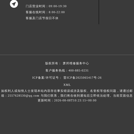

湖南省益阳市赫山区桃花仑路萧邦售后服务中心（需提前预约）
门店营业时间：09:00-19:30
客服在线时间：8:00-22:00
湖南省永州市冷水滩区永州大道与中兴路交叉口萧邦售后服务中心（需提前预约）
客服及门店节假日不休
湖南省岳阳市岳阳楼区东茅岭路萧邦售后服务中心（需提前预约）
湖南省张家界市永定区解放路萧邦售后服务中心（需提前预约）
湖南省长沙市芙蓉区建湘路393号世茂环球金融中心写字楼10层1013室萧邦售后服务中心（需提前预约）
湖南省株洲市芦淞区建设南路萧邦售后服务中心（需提前预约）
甘肃省白银市白银区北京路萧邦售后服务中心（需提前预约）
版权所有：
萧邦维修服务中心
甘肃省定西市安定区解放路萧邦售后服务中心（需提前预约）
客户服务热线：
400-885-0231
甘肃省敦煌市沙州镇阳关中路萧邦售后服务中心（需提前预约）
ICP备案/许可证号： 晋ICP备2025065417号-26
甘肃省合作市人民街萧邦售后服务中心（需提前预约）
XML
甘肃省嘉峪关市雄关区新华中路萧邦售后服务中心（需提前预约）
如权利人或知情人士发现本站内容存在事实错误或涉及版权、名誉权等侵权问题，请通过邮
箱：2557628530@qq.com 与我们联系，我们将在收到通知后立即依法处理。当前页面信息
甘肃省金昌市金川区北京路萧邦售后服务中心（需提前预约）
更新时间：2026-08-08T10:23:15+00:00
甘肃省酒泉市肃州区西大街萧邦售后服务中心（需提前预约）
甘肃省临夏市城南街道团结路萧邦售后服务中心（需提前预约）
甘肃省陇南市武都区人民路萧邦售后服务中心（需提前预约）
甘肃省平凉市崆峒区西大街萧邦售后服务中心（需提前预约）