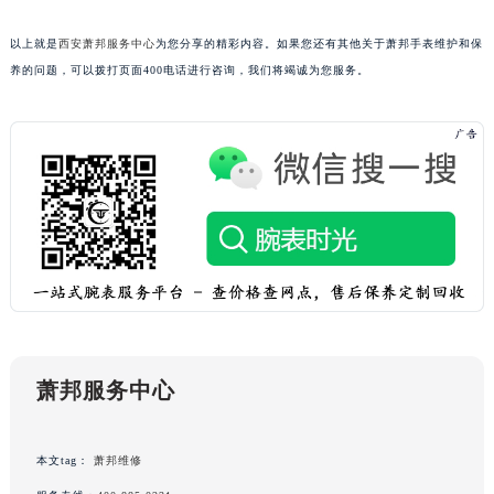
江西省鹰潭市月湖区胜利东路萧邦售后服务中心（需提前预约）
以上就是
西安萧邦服务中心
为您分享的精彩内容。如果您还有其他关于萧邦手表维护和保
山东省德州市德城区东风中路萧邦售后服务中心（需提前预约）
养的问题，可以拨打页面400电话进行咨询，我们将竭诚为您服务。
山东省东营市东营区济南路萧邦售后服务中心（需提前预约）
山东省济南市历下区经十路11111号华润中心写字楼（万象城）15层1508室萧邦售后服务中心（需提前预约）
山东省济宁市任城区太白楼路萧邦售后服务中心（需提前预约）
山东省莱芜市文化南路8号银座商城名表维修一楼名表维修萧邦售后服务中心（需提前预约）
山东省临沂市兰山区解放路萧邦售后服务中心（需提前预约）
山东省日照市东港区烟台路萧邦售后服务中心（需提前预约）
山东省泰安市泰山区财源街道泰山大街萧邦售后服务中心（需提前预约）
山东省威海市环翠区新威海路89号振华商厦一楼名表维修萧邦售后服务中心（需提前预约）
山东省潍坊市奎文区东风东街萧邦售后服务中心（需提前预约）
山东省枣庄市滕州市北辛路与善国路交叉口萧邦售后服务中心（需提前预约）
萧邦服务中心
山东省淄博市张店区金晶大道萧邦售后服务中心（需提前预约）
上海市黄浦区南京东路299号宏伊国际广场写字楼8层806室萧邦售后服务中心（需提前预约）
上海市徐汇区虹桥路3号港汇中心2座37层3705室萧邦售后服务中心（需提前预约）
本文tag：
萧邦维修
浙江省杭州市上城区钱江路1366号华润大厦A座5层503-5室萧邦售后服务中心（需提前预约）