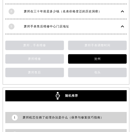
安徽省淮南市田家庵区国庆中路萧邦售后服务中心（需提前预约）
8
萧邦在三十年前卖多少钱（名表价格变迁的历史洞察）
安徽省黄山市屯溪区黄山西路萧邦售后服务中心（需提前预约）
安徽省六安市金安区解放中路萧邦售后服务中心（需提前预约）
9
萧邦手表售后维修中心门店地址
安徽省马鞍山市雨山区湖南西路萧邦售后服务中心（需提前预约）
安徽省宿州市埇桥区人民中路萧邦售后服务中心（需提前预约）
萧邦，手表维修
萧邦手表调整时间
安徽省铜陵市铜官区石城大道萧邦售后服务中心（需提前预约）
安徽省芜湖市镜湖区中山路步行街萧邦售后服务中心（需提前预约）
萧邦维修
沧州
安徽省宣城市宣州区叠嶂西路萧邦售后服务中心（需提前预约）
福建省龙岩市新罗区九一南路萧邦售后服务中心（需提前预约）
萧邦售后
包头
福建省南平市建阳区人民西路萧邦售后服务中心（需提前预约）
福建省宁德市蕉城区天湖东路萧邦售后服务中心（需提前预约）
随机推荐
福建省莆田市城厢区霞林街道荔华东大道萧邦售后服务中心（需提前预约）
福建省三明市三元区东乾二路萧邦售后服务中心（需提前预约）
福建省漳州市龙文区步港路萧邦售后服务中心（需提前预约）
1
萧邦机芯生锈了处理办法是什么（保养与修复技巧指南）
江苏省常州市新北区龙锦路1590号现代传媒中心5号楼10层1008室萧邦售后服务中心（需提前预约）
江苏省淮安市清江浦区淮海北路萧邦售后服务中心（需提前预约）