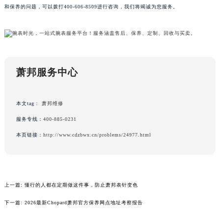
和保养的问题，可以拨打400-606-8509进行咨询，我们将竭诚为您服务。
黑龙江省鸡西市鸡冠区红军路萧邦售后服务中心（需提前预约）
黑龙江省佳木斯市向阳区长安路萧邦售后服务中心（需提前预约）
黑龙江省牡丹江市东安区太平路萧邦售后服务中心（需提前预约）
黑龙江省七台河市桃山区大同街萧邦售后服务中心（需提前预约）
黑龙江省齐齐哈尔市龙沙区龙华路萧邦售后服务中心（需提前预约）
萧邦服务中心
黑龙江省双鸭山市尖山区新兴大街萧邦售后服务中心（需提前预约）
黑龙江省绥化市北林区新华街与康庄路交叉口萧邦售后服务中心（需提前预约）
本文tag：
萧邦维修
黑龙江省伊春市伊美区通河路萧邦售后服务中心（需提前预约）
服务专线：
400-885-0231
吉林省白城市洮北区明仁南街萧邦售后服务中心（需提前预约）
吉林省白山市浑江区浑江大街萧邦售后服务中心（需提前预约）
本页链接：
http://www.cdzbwx.cn/problems/24977.html
吉林省吉林市船营区河南街萧邦售后服务中心（需提前预约）
吉林省辽源市龙山区人民大街萧邦售后服务中心（需提前预约）
吉林省梅河口市新华街道梅河大街萧邦售后服务中心（需提前预约）
上一篇:
懂行的人都在定期做这件事，防止萧邦表针变色
吉林省四平市铁东区紫气大路与南九经街交汇处萧邦售后服务中心（需提前预约）
吉林省松原市宁江区五环大街萧邦售后服务中心（需提前预约）
下一篇:
2026最新Chopard萧邦官方保养网点地址考察报告
吉林省通化市东昌区环通乡江南大街萧邦售后服务中心（需提前预约）