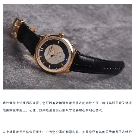
青岛市南区山东路6号华润大厦B座22层04室（需提前预约）
烟台市芝罘区胜利路139号万达金融中心A座907室（需提前预约）
长春市朝阳区西安大路727号中银大厦A座(旺进大厦)18层09室（需提前预约）
贵阳市南明区都司高架桥路33号亨特国际金融中心14楼14D（需提前预约）
昆明市盘龙区北京路928号同德昆明广场写字楼10层06室（需提前预约）
石家庄市长安区中山东路39号勒泰中心写字楼B座13层07室（需提前预约）
西安市碑林区南关正街88号华侨城长安国际中心E座6楼10室（需提前预约）
海口市龙华区金贸东路5号海口华润大厦B座17层1707室（需提前预约）
唐山市路南区新华东道100号万达广场写字楼A座10层1002室（需提前预约）
台州市椒江区东海大道1800号腾达中心东1幢20楼2002室（需提前预约）
内蒙古自治区呼和浩特市玉泉区大学西街70号华润万象城写字楼（鄂尔多斯大厦）23层2326室（需提前预约）
甘肃省兰州市七里河区西津西路16号兰州中心写字楼21层2102室（需提前预约）
通过遵循上述技巧和建议，您可以有效地调整萧邦腕表的钢带长度，确保其既美观又舒适
重庆市解放碑渝中区民权路28号英利国际金融中心写字楼20层01室（需提前预约）
地佩戴在手腕上。记住，找到最适合自己的尺寸需要耐心和细心尝试。
黑龙江省大庆市萨尔图区会战大街萧邦售后服务中心（需提前预约）
黑龙江省鹤岗市向阳区红军路萧邦售后服务中心（需提前预约）
以上就是
萧邦维修售后服务中心
为您分享的精彩内容。如果您还有其他关于萧邦手表维护
黑龙江省黑河市爱辉区中央街萧邦售后服务中心（需提前预约）