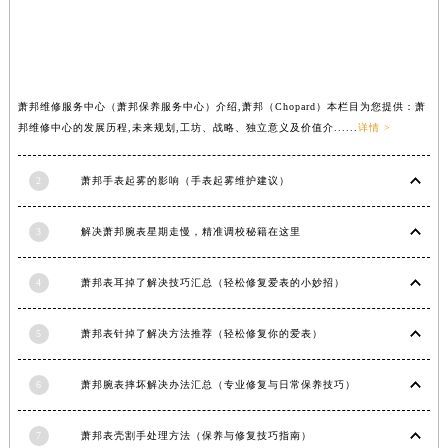
山西省临汾市尧都区解放路萧邦售后服务中心（需提前预约）
山西省吕梁市离石区永宁中路与建设街交叉口萧邦售后服务中心（需提前预约）
山西省朔州市朔城区怡西路与鄯阳西街交汇处萧邦售后服务中心（需提前预约）
山西省忻州市忻府区和平东街与七一南路交叉口萧邦售后服务中心（需提前预约）
萧邦维修服务中心（萧邦保养服务中心）介绍,萧邦（Chopard）本栏目为您提供：萧
邦维修中心的发展历程,未来规划,工坊、战略、独立意义及价值介......
详情 >
山西省阳泉市郊区平阳东街与新城大道交叉口萧邦售后服务中心（需提前预约）
山西省运城市盐湖区河东街萧邦售后服务中心（需提前预约）
2
萧邦手表起雾的影响（手表起雾维护建议）
山西省长治市潞州区英雄中路萧邦售后服务中心（需提前预约）
山西省太原市迎泽区迎泽街道解放路15号亨得利名表维修授权店3楼萧邦售后服务中心（需提前预约）
3
解决萧邦腕表星期走慢，精准调校秘籍在这里
天津市和平区赤峰道136号天津国际金融中心26层2603室萧邦售后服务中心（需提前预约）
安徽省安庆市迎江区人民路萧邦售后服务中心（需提前预约）
4
萧邦表耳掉了解决技巧汇总（轻松修复爱表的小妙招）
安徽省蚌埠市蚌山区淮河路萧邦售后服务中心（需提前预约）
安徽省亳州市谯城区魏武大道萧邦售后服务中心（需提前预约）
5
萧邦表针掉了解决方法推荐（轻松修复你的爱表）
安徽省池州市贵池区长江路萧邦售后服务中心（需提前预约）
安徽省滁州市琅琊区南谯北路萧邦售后服务中心（需提前预约）
6
萧邦腕表摔坏解决办法汇总（专业修复与日常保养技巧）
安徽省阜阳市颍州区颍州北路萧邦售后服务中心（需提前预约）
7
萧邦表壳割手处理方法（保养与修复技巧指南）
安徽省淮北市相山区淮海路萧邦售后服务中心（需提前预约）