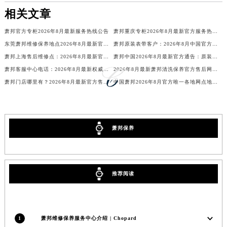
吉林省延边市延吉市解放路萧邦售后服务中心（需提前预约）
相关文章
辽宁省鞍山市铁东区站前街萧邦售后服务中心（需提前预约）
萧邦官方专柜2026年8月最新服务热线公告
萧邦重庆专柜2026年8月最新官方服务热线电话公告
辽宁省本溪市平山区胜利路萧邦售后服务中心（需提前预约）
东莞萧邦维修保养地点2026年8月最新官方售后服务网点地址公告
萧邦原装表带客户：2026年8月中国官方售后表蒙更换价格与周期
辽宁省朝阳市双塔区新华路萧邦售后服务中心（需提前预约）
萧邦上海售后维修点：2026年8月最新官方信息公示与权威服务指南
萧邦中国2026年8月最新官方通告：原装表带换电池服务价格与周期，客户售后公告
辽宁省丹东市振兴区七经街萧邦售后服务中心（需提前预约）
萧邦客服中心电话：2026年8月最新权威官方售后维修保养服务公告
2026年8月最新萧邦清洗保养官方售后网点地址联系电话与热线权威信息公示
辽宁省抚顺市新抚区东一路萧邦售后服务中心（需提前预约）
萧邦门店哪里有？2026年8月最新官方售后维修地址及保养服务信息公示公告
中国萧邦2026年8月官方唯一各地网点地址及客服服务热线通告
辽宁省阜新市海州区解放大街萧邦售后服务中心（需提前预约）
辽宁省葫芦岛市连山区中央路萧邦售后服务中心（需提前预约）
辽宁省锦州市古塔区中央大街萧邦售后服务中心（需提前预约）
萧邦保养
辽宁省辽阳市白塔区新运大街萧邦售后服务中心（需提前预约）
辽宁省盘锦市兴隆台区石油大街萧邦售后服务中心（需提前预约）
辽宁省铁岭市银州区南马路萧邦售后服务中心（需提前预约）
推荐阅读
辽宁省营口市站前区市府路与渤海大街交叉口萧邦售后服务中心（需提前预约）
辽宁省沈阳市沈河区中街路137号亨得利名表维修授权店1楼萧邦售后服务中心（需提前预约）
辽宁省沈阳市沈河区中街路83号亨得利名表维修授权店1楼萧邦售后服务中心（需提前预约）
1
萧邦维修保养服务中心介绍 | Chopard
北京市朝阳区建国门外大街甲6号华熙国际中心D座11层1102室萧邦售后服务中心（北京总部）（需提前预约）