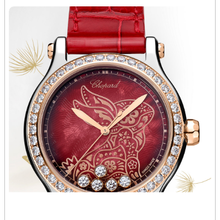
北京市东城区东长安街1号王府井东方广场W3座6层602室萧邦售后服务中心（需提前预约）
河北省保定市竞秀区朝阳北大街北国先天下萧邦售后服务中心（需提前预约）
内蒙古自治区阿拉善盟市左旗土尔扈特大街萧邦售后服务中心（需提前预约）
内蒙古自治区巴彦淖尔市临河区新华街萧邦售后服务中心（需提前预约）
内蒙古自治区包头市青山区幸福路甲3号王府井百货名表维修萧邦售后服务中心（需提前预约）
内蒙古自治区赤峰市红山区哈达街萧邦售后服务中心（需提前预约）
内蒙古自治区鄂尔多斯市东胜区伊金霍洛街萧邦售后服务中心（需提前预约）
内蒙古自治区呼伦贝尔市海拉尔区中央街萧邦售后服务中心（需提前预约）
内蒙古自治区通辽市科尔沁区明仁大街萧邦售后服务中心（需提前预约）
内蒙古自治区乌海市海勃湾区人民南路萧邦售后服务中心（需提前预约）
内蒙古自治区乌兰察布市集宁区恩和大街萧邦售后服务中心（需提前预约）
内蒙古自治区锡林郭勒盟市锡林浩特市光明街与额尔敦路交叉口萧邦售后服务中心（需提前预约）
内蒙古自治区兴安盟市乌兰浩特市兴安大街萧邦售后服务中心（需提前预约）
山西省大同市平城区迎宾街萧邦售后服务中心（需提前预约）
山西省晋城市城区黄华街萧邦售后服务中心（需提前预约）
山西省晋中市榆次区顺城街萧邦售后服务中心（需提前预约）