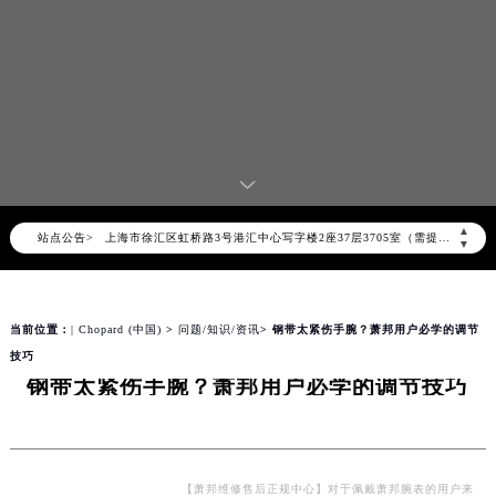
2026年8月萧邦中国区售后服务网络优化升级公告
2026年8月萧邦全国官方售后客户服务热线：400-885-0231
萧邦官方全国统一服务热线400-885-0231，服务覆盖中国大陆、香港、澳门、台湾全部区域（非大陆需加拨“+86”）
2026年8月萧邦售后服务中心最新网点地址：
北京市朝阳区建国门外大街甲6号华熙国际中心写字楼D座11层1102室（北京总部）（需提前预约）
北京市东城区东长安街1号东方广场写字楼W3座6层602室（需提前预约）
天津市和平区赤峰道136号天津国际金融中心写字楼26层2603室（需提前预约）
▲
站点公告>
上海市徐汇区虹桥路3号港汇中心写字楼2座37层3705室（需提前预约）
▼
上海市黄浦区南京东路299号宏伊国际广场写字楼8层806室（需提前预约）
南京市秦淮区中山南路1号（新街口）南京中心写字楼22层C1-1室（需提前预约）
当前位置：
| Chopard (中国)
>
问题/知识/资讯
> 钢带太紧伤手腕？萧邦用户必学的调节
常州市新北区龙锦路1590号现代传媒中心写字楼5号楼10层1008室（需提前预约）
技巧
徐州市鼓楼区淮海东路29号苏宁广场IFC国际金融中心写字楼35层3508室（需提前预约）
钢带太紧伤手腕？萧邦用户必学的调节技巧
扬州市邗江区国展路29号星耀天地写字楼1号楼18层1803室（需提前预约）
盐城市盐都区世纪大道5号盐城金融城写字楼1号楼16层1604室（需提前预约）
泰州市海陵区永定东路399号置地商务中心东塔写字楼（华润万象城）17层1706室（需提前预约）
宁波市江北区大闸南路500号来福士广场办公楼20层2009室（需提前预约）
【萧邦维修售后正规中心】对于佩戴萧邦腕表的用户来