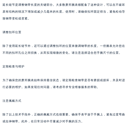
延长链节是调整钢带长度的关键部分。大多数萧邦腕表都配备了这种设计，可以在不破坏
太原市迎泽区解放路15号亨得利名表服务中心（品牌授权店）3层整层（需提前预约）
原有结构的情况下增加或减少几毫米的长度。使用时，请确保扣环固定得当，避免松动导
沈阳市沈河区中街路137号亨得利名表服务中心（品牌授权店）1层整层（需提前预约）
致钢带变松或变紧。
沈阳市沈河区中街路83号亨得利名表服务中心（品牌授权店）1层整层（需提前预约）
乌鲁木齐市天山区红山路26号时代广场（CCMALL）C座17层17-B（需提前预约）
调整扣环位置
温州市鹿城区锦绣路1067号置信广场10层1015室（需提前预约）
哈尔滨市道里区友谊西路600号富力中心T2座写字楼29层03室（需提前预约）
除了使用延长链节外，还可以通过调整扣环的位置来微调钢带的长度。一些腕表允许您在
不同的扣环孔位之间切换，从而实现细微的变化。请注意选择适合您手腕尺寸的位置。
大连市中山区人民路15号国际金融大厦7层G室（需提前预约）
佛山市禅城区季华五路57号万科金融中心C座12层1205室（需提前预约）
定期检查与维护
东莞市东城街道鸿福东路1号民盈国贸中心T1写字楼9层907室（需提前预约）
无锡市梁溪区人民中路139号恒隆广场写字楼1座11层1104室（需提前预约）
为了确保您的萧邦腕表始终保持最佳状态，请定期检查钢带是否有磨损或损坏，并及时进
南通市崇川区工农路57号圆融广场写字楼16层1603室（需提前预约）
行必要的维护。如果发现任何问题，请考虑寻求专业维修服务的帮助。
苏州市苏州工业园区星港街199号苏州中心办公楼C座22层08室（需提前预约）
注意佩戴方式
武汉市江汉区解放大道686号世界贸易大厦38层09室（需提前预约）
南宁市青秀区金湖路59号地王大厦12楼1224室（需提前预约）
除了以上技术手段外，正确的佩戴方式也很重要。确保手表平放于手腕上，避免过度弯曲
合肥市蜀山区潜山路111号万象城华润大厦B座12楼03室（需提前预约）
或拉伸钢带。此外，在日常活动中尽量减少对手腕的压力。
泉州市丰泽区宝洲路729号浦西万达中心写字楼A座7楼709室（需提前预约）