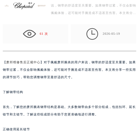
说，钢带的舒适度至关重要。如果钢带过紧，不仅会影响
杭州市上城区钱江路1366号华润大厦写字楼A座5层503-5室（需提前预约）
佩戴体验，还可能对手腕造成不适甚至伤害。本文将分享
金华市金东区东市南街777号金华万达广场写字楼4号楼22层2209室（需提前预约）
一些实用的调节技巧，帮助您调整钢带至最舒适的尺寸。
绍兴市越城区胜利东路379号世茂天际中心写字楼8层805室（需提前预约）
…

嘉兴市南湖区广益路705号嘉兴世界贸易中心写字楼A座13层1304室（需提前预约）
61 次
2026-05-19
南昌市红谷滩新区红谷中大道998号绿地双子塔（中央广场）A1座办公楼14层07室（需提前预约）
济南市历下区经十路11111号华润中心写字楼（万象城）15层1508室（需提前预约）
广州市天河区天河路230号万菱汇国际中心写字楼A塔7层704室（需提前预约）
【
萧邦维修售后正规中心
】对于佩戴萧邦腕表的用户来说，钢带的舒适度至关重要。如果
广州市越秀区环市东路371-375号世界贸易中心大厦南塔写字楼15层07室（需提前预约）
钢带过紧，不仅会影响佩戴体验，还可能对手腕造成不适甚至伤害。本文将分享一些实用
深圳市罗湖区深南东路5001号华润大厦写字楼17层1701室（需提前预约）
的调节技巧，帮助您调整钢带至最舒适的尺寸。
惠州市惠城区江北文昌一路7号华贸大厦写字楼1座30层05室（需提前预约）
了解钢带结构
厦门市思明区湖滨东路95号华润大厦写字楼B座11层1104室（需提前预约）
福州市鼓楼区五四路128-1号恒力城写字楼15层03室（需提前预约）
首先，了解您的萧邦腕表钢带结构是基础。大多数钢带由多个部分组成，包括扣环、延长
成都市锦江区人民东路6号SAC东原中心写字楼24层2406B室（需提前预约）
链节和主链节。了解这些组成部分有助于您更准确地进行调整。
重庆市江北区观音桥步行街2号融恒时代广场写字楼9层902室（需提前预约）
长沙市芙蓉区定王台街道建湘路393号世茂环球金融中心写字楼（芙蓉广场）10层13室（需提前预约）
正确使用延长链节
郑州市二七区铭功路10号华润大厦写字楼29层2905室（需提前预约）