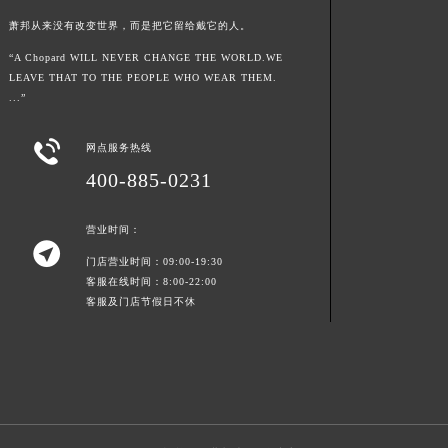
江西省新余市渝水区北湖西路萧邦售后服务中心（需提前预约）
萧邦从来没有改变世界，而是把它留给戴它的人。
江西省宜春市袁州区中山中路萧邦售后服务中心（需提前预约）
“A Chopard WILL NEVER CHANGE THE WORLD.WE
江西省鹰潭市月湖区胜利东路萧邦售后服务中心（需提前预约）
LEAVE THAT TO THE PEOPLE WHO WEAR THEM.
...”
山东省德州市德城区东风中路萧邦售后服务中心（需提前预约）
山东省东营市东营区济南路萧邦售后服务中心（需提前预约）

网点服务热线
山东省济南市历下区经十路11111号华润中心写字楼（万象城）15层1508室萧邦售后服务中心（需提前预约）
400-885-0231
山东省济宁市任城区太白楼路萧邦售后服务中心（需提前预约）
山东省莱芜市文化南路8号银座商城名表维修一楼名表维修萧邦售后服务中心（需提前预约）
营业时间：
山东省临沂市兰山区解放路萧邦售后服务中心（需提前预约）

门店营业时间：09:00-19:30
山东省日照市东港区烟台路萧邦售后服务中心（需提前预约）
客服在线时间：8:00-22:00
山东省泰安市泰山区财源街道泰山大街萧邦售后服务中心（需提前预约）
客服及门店节假日不休
山东省威海市环翠区新威海路89号振华商厦一楼名表维修萧邦售后服务中心（需提前预约）
山东省潍坊市奎文区东风东街萧邦售后服务中心（需提前预约）
山东省枣庄市滕州市北辛路与善国路交叉口萧邦售后服务中心（需提前预约）
山东省淄博市张店区金晶大道萧邦售后服务中心（需提前预约）
上海市黄浦区南京东路299号宏伊国际广场写字楼8层806室萧邦售后服务中心（需提前预约）