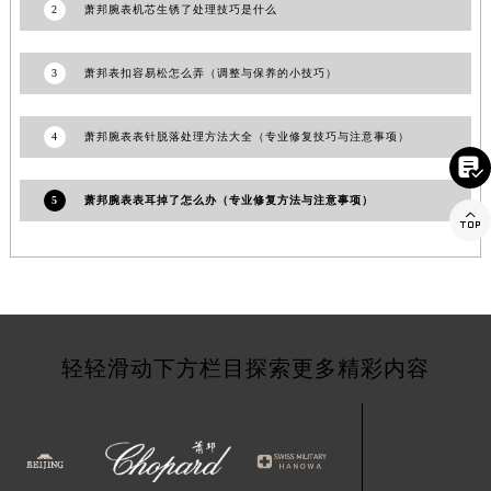
2
萧邦腕表机芯生锈了处理技巧是什么
江苏省连云港市海州区通灌北路萧邦售后服务中心（需提前预约）
江苏省南京市秦淮区中山南路1号南京中心22层22-C1-C3室萧邦售后服务中心（需提前预约）
3
萧邦表扣容易松怎么弄（调整与保养的小技巧）
江苏省宿迁市宿城区西湖路萧邦售后服务中心（需提前预约）
江苏省泰州市海陵区永定东路399号置地商务中心东塔（华润万象城）17层1706室萧邦售后服务中心（需提前预约）
4
萧邦腕表表针脱落处理方法大全（专业修复技巧与注意事项）
江苏省徐州市鼓楼区淮海东路29号苏宁广场IFC国际金融中心35层3508室萧邦售后服务中心（需提前预约）

江苏省盐城市盐都区世纪大道5号盐城金融城写字楼1号楼16层1604室萧邦售后服务中心（需提前预约）
5
萧邦腕表表耳掉了怎么办（专业修复方法与注意事项）
江苏省扬州市邗江区国展路29号星耀天地写字楼1号楼18层1803室萧邦售后服务中心（需提前预约）

江苏省镇江市京口区中山东路萧邦售后服务中心（需提前预约）
江西省抚州市临川区赣东大道萧邦售后服务中心（需提前预约）
江西省赣州市章贡区文清路萧邦售后服务中心（需提前预约）
江西省吉安市吉州区井冈山大道萧邦售后服务中心（需提前预约）
江西省景德镇市珠山区珠山中路萧邦售后服务中心（需提前预约）
轻轻滑动下方栏目探索更多精彩内容
江西省九江市浔阳区浔阳路萧邦售后服务中心（需提前预约）
江西省南昌市红谷滩新区红谷中大道998号绿地双子塔（中央广场）A1座办公楼14层1407室萧邦售后服务中心（需提前预约）
江西省萍乡市安源区萍安北大道与康庄路交叉口萧邦售后服务中心（需提前预约）
江西省上饶市信州区滨江西路萧邦售后服务中心（需提前预约）