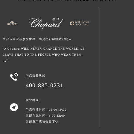
浙江省绍兴市越城区胜利东路379号世茂天际中心写字楼8层805室萧邦售后服务中心（需提前预约）
浙江省舟山市定海区解放东路萧邦售后服务中心（需提前预约）
澳门特别行政区大堂区议事亭前地（新马路）萧邦售后服务中心（需提前预约）
澳门特别行政区风顺堂区南湾大马路萧邦售后服务中心（需提前预约）
萧邦从来没有改变世界，而是把它留给戴它的人。
澳门特别行政区花地玛堂区关闸广场萧邦售后服务中心（需提前预约）
澳门特别行政区花王堂区大三巴商圈萧邦售后服务中心（需提前预约）
“A Chopard WILL NEVER CHANGE THE WORLD.WE
LEAVE THAT TO THE PEOPLE WHO WEAR THEM.
澳门特别行政区嘉模堂区官也街萧邦售后服务中心（需提前预约）
...”
澳门省路氹城市金光大道萧邦售后服务中心（需提前预约）
澳门特别行政区望德堂区塔石广场萧邦售后服务中心（需提前预约）

网点服务热线
福建省福州市鼓楼区五四路128-1号恒力城写字楼15层03室萧邦售后服务中心（需提前预约）
400-885-0231
福建省厦门市思明区湖滨东路95号万象城华润大厦B座11层1104室萧邦售后服务中心（需提前预约）
广东省潮州市潮安区新风路与潮汕路交汇处萧邦售后服务中心（需提前预约）
营业时间：

广东省广州市天河区天河路230号万菱汇国际中心A塔7层704室萧邦售后服务中心（需提前预约）
门店营业时间：09:00-19:30
广东省广州市越秀区环市东路371-375号世界贸易中心大厦南塔15层1507室萧邦售后服务中心（需提前预约）
客服在线时间：8:00-22:00
客服及门店节假日不休
广东省河源市源城区越王大道萧邦售后服务中心（需提前预约）
广东省惠州市惠城区江北文昌一路7号华贸大厦1座30层3005室萧邦售后服务中心（需提前预约）