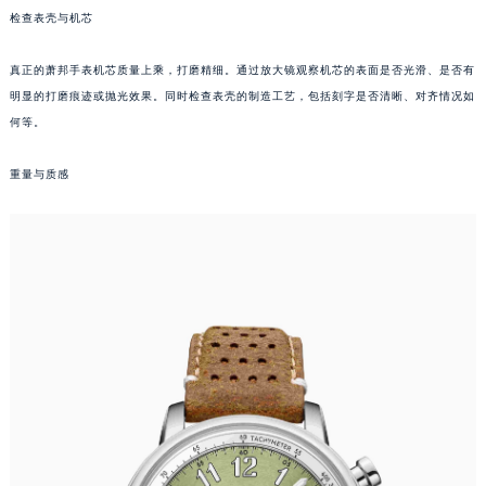
检查表壳与机芯
东莞市东城街道鸿福东路1号民盈国贸中心T1写字楼9层907室（需提前预约）
无锡市梁溪区人民中路139号恒隆广场写字楼1座11层1104室（需提前预约）
真正的萧邦手表机芯质量上乘，打磨精细。通过放大镜观察机芯的表面是否光滑、是否有
南通市崇川区工农路57号圆融广场写字楼16层1603室（需提前预约）
明显的打磨痕迹或抛光效果。同时检查表壳的制造工艺，包括刻字是否清晰、对齐情况如
苏州市苏州工业园区星港街199号苏州中心办公楼C座22层08室（需提前预约）
何等。
武汉市江汉区解放大道686号世界贸易大厦38层09室（需提前预约）
南宁市青秀区金湖路59号地王大厦12楼1224室（需提前预约）
重量与质感
合肥市蜀山区潜山路111号万象城华润大厦B座12楼03室（需提前预约）
泉州市丰泽区宝洲路729号浦西万达中心写字楼A座7楼709室（需提前预约）
青岛市南区山东路6号华润大厦B座22层04室（需提前预约）
烟台市芝罘区胜利路139号万达金融中心A座907室（需提前预约）
长春市朝阳区西安大路727号中银大厦A座(旺进大厦)18层09室（需提前预约）
贵阳市南明区都司高架桥路33号亨特国际金融中心14楼14D（需提前预约）
昆明市盘龙区北京路928号同德昆明广场写字楼10层06室（需提前预约）
石家庄市长安区中山东路39号勒泰中心写字楼B座13层07室（需提前预约）
西安市碑林区南关正街88号华侨城长安国际中心E座6楼10室（需提前预约）
海口市龙华区金贸东路5号海口华润大厦B座17层1707室（需提前预约）