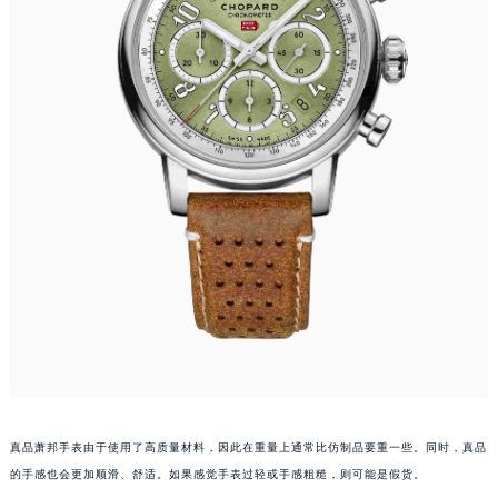
唐山市路南区新华东道100号万达广场写字楼A座10层1002室（需提前预约）
台州市椒江区东海大道1800号腾达中心东1幢20楼2002室（需提前预约）
内蒙古自治区呼和浩特市玉泉区大学西街70号华润万象城写字楼（鄂尔多斯大厦）23层2326室（需提前预约）
甘肃省兰州市七里河区西津西路16号兰州中心写字楼21层2102室（需提前预约）
重庆市解放碑渝中区民权路28号英利国际金融中心写字楼20层01室（需提前预约）
黑龙江省大庆市萨尔图区会战大街萧邦售后服务中心（需提前预约）
黑龙江省鹤岗市向阳区红军路萧邦售后服务中心（需提前预约）
黑龙江省黑河市爱辉区中央街萧邦售后服务中心（需提前预约）
黑龙江省鸡西市鸡冠区红军路萧邦售后服务中心（需提前预约）
黑龙江省佳木斯市向阳区长安路萧邦售后服务中心（需提前预约）
黑龙江省牡丹江市东安区太平路萧邦售后服务中心（需提前预约）
黑龙江省七台河市桃山区大同街萧邦售后服务中心（需提前预约）
黑龙江省齐齐哈尔市龙沙区龙华路萧邦售后服务中心（需提前预约）
黑龙江省双鸭山市尖山区新兴大街萧邦售后服务中心（需提前预约）
真品萧邦手表由于使用了高质量材料，因此在重量上通常比仿制品要重一些。同时，真品
黑龙江省绥化市北林区新华街与康庄路交叉口萧邦售后服务中心（需提前预约）
的手感也会更加顺滑、舒适。如果感觉手表过轻或手感粗糙，则可能是假货。
黑龙江省伊春市伊美区通河路萧邦售后服务中心（需提前预约）