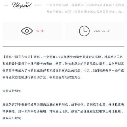
士高级钟表品牌，以其精湛工艺和独特设计赢得了全球消
深圳市罗湖区深南东路5001号华润大厦写字楼17层1701室（需提前预约）
费者的青睐。然而，随着市场上的仿冒品日益增多，如何
惠州市惠城区江北文昌一路7号华贸大厦写字楼1座30层05室（需提前预约）
辨别真假萧邦手表成为了许多收藏爱好者和潜在买家关
厦门市思明区湖滨东路95号华润大厦写字楼B座11层1104室（需提前预约）
注…

福州市鼓楼区五四路128-1号恒力城写字楼15层03室（需提前预约）
47 次
2026-05-19
成都市锦江区人民东路6号SAC东原中心写字楼24层2406B室（需提前预约）
重庆市江北区观音桥步行街2号融恒时代广场写字楼9层902室（需提前预约）
长沙市芙蓉区定王台街道建湘路393号世茂环球金融中心写字楼（芙蓉广场）10层13室（需提前预约）
【
萧邦中国官方售后
】萧邦，一个拥有170多年历史的瑞士高级钟表品牌，以其精湛工艺
郑州市二七区铭功路10号华润大厦写字楼29层2905室（需提前预约）
和独特设计赢得了全球消费者的青睐。然而，随着市场上的仿冒品日益增多，如何辨别真
太原市迎泽区解放路15号亨得利名表服务中心（品牌授权店）3层整层（需提前预约）
假萧邦手表成为了许多收藏爱好者和潜在买家关注的问题。今天，我们就来分享一些不依
沈阳市沈河区中街路137号亨得利名表服务中心（品牌授权店）1层整层（需提前预约）
靠专业仪器也能进行的自测方法，帮助您更好地识别真伪。
沈阳市沈河区中街路83号亨得利名表服务中心（品牌授权店）1层整层（需提前预约）
查看表带细节
乌鲁木齐市天山区红山路26号时代广场（CCMALL）C座17层17-B（需提前预约）
温州市鹿城区锦绣路1067号置信广场10层1015室（需提前预约）
真正的萧邦手表表带通常采用高质量的材料制成，如不锈钢、黄铜或贵金属。仔细检查表
哈尔滨市道里区友谊西路600号富力中心T2座写字楼29层03室（需提前预约）
带的接缝、扣环和刻字是否精细、对称且无瑕疵。假冒产品往往在这些细节上处理粗糙，
大连市中山区人民路15号国际金融大厦7层G室（需提前预约）
容易看出破绽。
佛山市禅城区季华五路57号万科金融中心C座12层1205室（需提前预约）