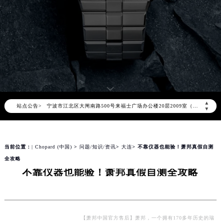
上海市黄浦区南京东路299号宏伊国际广场写字楼8层806室（需提前预约）
南京市秦淮区中山南路1号（新街口）南京中心写字楼22层C1-1室（需提前预约）
常州市新北区龙锦路1590号现代传媒中心写字楼5号楼10层1008室（需提前预约）
徐州市鼓楼区淮海东路29号苏宁广场IFC国际金融中心写字楼35层3508室（需提前预约）
扬州市邗江区国展路29号星耀天地写字楼1号楼18层1803室（需提前预约）
盐城市盐都区世纪大道5号盐城金融城写字楼1号楼16层1604室（需提前预约）
泰州市海陵区永定东路399号置地商务中心东塔写字楼（华润万象城）17层1706室（需提前预约）
▲
站点公告>
宁波市江北区大闸南路500号来福士广场办公楼20层2009室（需提前预约）
▼
杭州市上城区钱江路1366号华润大厦写字楼A座5层503-5室（需提前预约）
金华市金东区东市南街777号金华万达广场写字楼4号楼22层2209室（需提前预约）
当前位置：
| Chopard (中国)
>
问题/知识/资讯
>
大连
> 不靠仪器也能验！萧邦真假自测
绍兴市越城区胜利东路379号世茂天际中心写字楼8层805室（需提前预约）
全攻略
嘉兴市南湖区广益路705号嘉兴世界贸易中心写字楼A座13层1304室（需提前预约）
不靠仪器也能验！萧邦真假自测全攻略
南昌市红谷滩新区红谷中大道998号绿地双子塔（中央广场）A1座办公楼14层07室（需提前预约）
济南市历下区经十路11111号华润中心写字楼（万象城）15层1508室（需提前预约）
广州市天河区天河路230号万菱汇国际中心写字楼A塔7层704室（需提前预约）
广州市越秀区环市东路371-375号世界贸易中心大厦南塔写字楼15层07室（需提前预约）
【萧邦中国官方售后】萧邦，一个拥有170多年历史的瑞