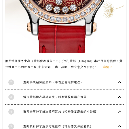
福建省龙岩市新罗区九一南路萧邦售后服务中心（需提前预约）
福建省南平市建阳区人民西路萧邦售后服务中心（需提前预约）
福建省宁德市蕉城区天湖东路萧邦售后服务中心（需提前预约）
福建省莆田市城厢区霞林街道荔华东大道萧邦售后服务中心（需提前预约）
福建省三明市三元区东乾二路萧邦售后服务中心（需提前预约）
福建省漳州市龙文区步港路萧邦售后服务中心（需提前预约）
江苏省常州市新北区龙锦路1590号现代传媒中心5号楼10层1008室萧邦售后服务中心（需提前预约）
萧邦维修服务中心（萧邦保养服务中心）介绍,萧邦（Chopard）本栏目为您提供：萧
江苏省淮安市清江浦区淮海北路萧邦售后服务中心（需提前预约）
邦维修中心的发展历程,未来规划,工坊、战略、独立意义及价值介......
详情 >
江苏省连云港市海州区通灌北路萧邦售后服务中心（需提前预约）
江苏省南京市秦淮区中山南路1号南京中心22层22-C1-C3室萧邦售后服务中心（需提前预约）
2
萧邦手表起雾的影响（手表起雾维护建议）
江苏省宿迁市宿城区西湖路萧邦售后服务中心（需提前预约）
江苏省泰州市海陵区永定东路399号置地商务中心东塔（华润万象城）17层1706室萧邦售后服务中心（需提前预约）
3
解决萧邦腕表星期走慢，精准调校秘籍在这里
江苏省徐州市鼓楼区淮海东路29号苏宁广场IFC国际金融中心35层3508室萧邦售后服务中心（需提前预约）
江苏省盐城市盐都区世纪大道5号盐城金融城写字楼1号楼16层1604室萧邦售后服务中心（需提前预约）
4
萧邦表耳掉了解决技巧汇总（轻松修复爱表的小妙招）
江苏省扬州市邗江区国展路29号星耀天地写字楼1号楼18层1803室萧邦售后服务中心（需提前预约）
江苏省镇江市京口区中山东路萧邦售后服务中心（需提前预约）
5
萧邦表针掉了解决方法推荐（轻松修复你的爱表）