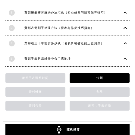
江西省抚州市临川区赣东大道萧邦售后服务中心（需提前预约）
6
萧邦腕表摔坏解决办法汇总（专业修复与日常保养技巧）
江西省赣州市章贡区文清路萧邦售后服务中心（需提前预约）
江西省吉安市吉州区井冈山大道萧邦售后服务中心（需提前预约）
7
萧邦表壳割手处理方法（保养与修复技巧指南）
江西省景德镇市珠山区珠山中路萧邦售后服务中心（需提前预约）
江西省九江市浔阳区浔阳路萧邦售后服务中心（需提前预约）
8
萧邦在三十年前卖多少钱（名表价格变迁的历史洞察）
江西省南昌市红谷滩新区红谷中大道998号绿地双子塔（中央广场）A1座办公楼14层1407室萧邦售后服务中心（需提前预约）
江西省萍乡市安源区萍安北大道与康庄路交叉口萧邦售后服务中心（需提前预约）
9
萧邦手表售后维修中心门店地址
江西省上饶市信州区滨江西路萧邦售后服务中心（需提前预约）
江西省新余市渝水区北湖西路萧邦售后服务中心（需提前预约）
萧邦手表调整时间
沧州
江西省宜春市袁州区中山中路萧邦售后服务中心（需提前预约）
江西省鹰潭市月湖区胜利东路萧邦售后服务中心（需提前预约）
萧邦维修
包头
山东省德州市德城区东风中路萧邦售后服务中心（需提前预约）
萧邦售后
萧邦，手表维修
山东省东营市东营区济南路萧邦售后服务中心（需提前预约）
山东省济南市历下区经十路11111号华润中心写字楼（万象城）15层1508室萧邦售后服务中心（需提前预约）
山东省济宁市任城区太白楼路萧邦售后服务中心（需提前预约）
随机推荐
山东省莱芜市文化南路8号银座商城名表维修一楼名表维修萧邦售后服务中心（需提前预约）