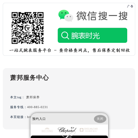
辽宁省锦州市古塔区中央大街萧邦售后服务中心（需提前预约）
辽宁省辽阳市白塔区新运大街萧邦售后服务中心（需提前预约）
辽宁省盘锦市兴隆台区石油大街萧邦售后服务中心（需提前预约）
辽宁省铁岭市银州区南马路萧邦售后服务中心（需提前预约）
辽宁省营口市站前区市府路与渤海大街交叉口萧邦售后服务中心（需提前预约）
辽宁省沈阳市沈河区中街路137号亨得利名表维修授权店1楼萧邦售后服务中心（需提前预约）
辽宁省沈阳市沈河区中街路83号亨得利名表维修授权店1楼萧邦售后服务中心（需提前预约）
北京市朝阳区建国门外大街甲6号华熙国际中心D座11层1102室萧邦售后服务中心（北京总部）（需提前预约）
北京市东城区东长安街1号王府井东方广场W3座6层602室萧邦售后服务中心（需提前预约）
萧邦服务中心
河北省保定市竞秀区朝阳北大街北国先天下萧邦售后服务中心（需提前预约）
内蒙古自治区阿拉善盟市左旗土尔扈特大街萧邦售后服务中心（需提前预约）
本文tag：
萧邦保养
内蒙古自治区巴彦淖尔市临河区新华街萧邦售后服务中心（需提前预约）
服务专线：
400-885-0231
内蒙古自治区包头市青山区幸福路甲3号王府井百货名表维修萧邦售后服务中心（需提前预约）
本页链接：
http://www.cdzbwx.cn/problems/dalian/24979.html
内蒙古自治区赤峰市红山区哈达街萧邦售后服务中心（需提前预约）
预约入口
关闭
内蒙古自治区鄂尔多斯市东胜区伊金霍洛街萧邦售后服务中心（需提前预约）
内蒙古自治区呼伦贝尔市海拉尔区中央街萧邦售后服务中心（需提前预约）