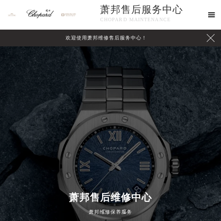
萧邦售后服务中心

CHOPARD MAINTENANCE

欢迎使用萧邦维修售后服务中心！
中心介绍
联系我们
2026年8月萧邦中国区售后服务网络优化升级公告
2026年8月萧邦全国官方售后客户服务热线：400-885-0231
萧邦官方全国统一服务热线400-885-0231，服务覆盖中国大陆、香港、澳门、台湾全部区域（非大陆需加拨“+86”）
2026年8月萧邦售后服务中心最新网点地址：
北京市朝阳区建国门外大街甲6号华熙国际中心写字楼D座11层1102室（北京总部）（需提前预约）
北京市东城区东长安街1号东方广场写字楼W3座6层602室（需提前预约）
萧邦售后维修中心
天津市和平区赤峰道136号天津国际金融中心写字楼26层2603室（需提前预约）
萧邦维修保养服务
上海市徐汇区虹桥路3号港汇中心写字楼2座37层3705室（需提前预约）