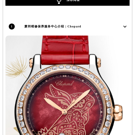
天津市和平区赤峰道136号天津国际金融中心26层2603室萧邦售后服务中心（需提前预约）
安徽省安庆市迎江区人民路萧邦售后服务中心（需提前预约）
安徽省蚌埠市蚌山区淮河路萧邦售后服务中心（需提前预约）
1
萧邦维修保养服务中心介绍 | Chopard
安徽省亳州市谯城区魏武大道萧邦售后服务中心（需提前预约）
安徽省池州市贵池区长江路萧邦售后服务中心（需提前预约）
安徽省滁州市琅琊区南谯北路萧邦售后服务中心（需提前预约）
安徽省阜阳市颍州区颍州北路萧邦售后服务中心（需提前预约）
安徽省淮北市相山区淮海路萧邦售后服务中心（需提前预约）
安徽省淮南市田家庵区国庆中路萧邦售后服务中心（需提前预约）
安徽省黄山市屯溪区黄山西路萧邦售后服务中心（需提前预约）
安徽省六安市金安区解放中路萧邦售后服务中心（需提前预约）
安徽省马鞍山市雨山区湖南西路萧邦售后服务中心（需提前预约）
安徽省宿州市埇桥区人民中路萧邦售后服务中心（需提前预约）
安徽省铜陵市铜官区石城大道萧邦售后服务中心（需提前预约）
安徽省芜湖市镜湖区中山路步行街萧邦售后服务中心（需提前预约）
安徽省宣城市宣州区叠嶂西路萧邦售后服务中心（需提前预约）