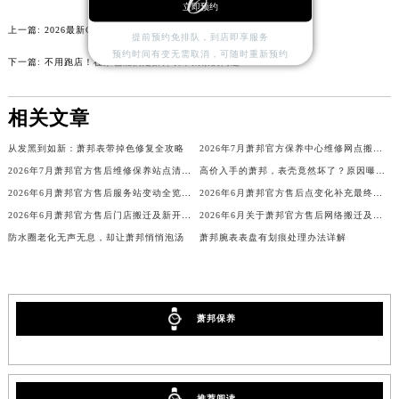
立即预约
内蒙古自治区通辽市科尔沁区明仁大街萧邦售后服务中心（需提前预约）
上一篇:
2026最新Chopard萧邦官方保养网点地址考察报告
提前预约免排队，到店即享服务
内蒙古自治区乌海市海勃湾区人民南路萧邦售后服务中心（需提前预约）
预约时间有变无需取消，可随时重新预约
下一篇:
不用跑店！在家也能搞定萧邦表带太紧的问题
内蒙古自治区乌兰察布市集宁区恩和大街萧邦售后服务中心（需提前预约）
内蒙古自治区锡林郭勒盟市锡林浩特市光明街与额尔敦路交叉口萧邦售后服务中心（需提前预约）
相关文章
内蒙古自治区兴安盟市乌兰浩特市兴安大街萧邦售后服务中心（需提前预约）
山西省大同市平城区迎宾街萧邦售后服务中心（需提前预约）
从发黑到如新：萧邦表带掉色修复全攻略
2026年7月萧邦官方保养中心维修网点搬迁及新增补充完整清单正式公开
山西省晋城市城区黄华街萧邦售后服务中心（需提前预约）
2026年7月萧邦官方售后维修保养站点清单补充确认稿正式发布
高价入手的萧邦，表壳竟然坏了？原因曝光！
山西省晋中市榆次区顺城街萧邦售后服务中心（需提前预约）
2026年6月萧邦官方售后服务站变动全览（搬迁及新增）
2026年6月萧邦官方售后点变化补充最终一览（含迁址与新店）
2026年6月萧邦官方售后门店搬迁及新开张公告
2026年6月关于萧邦官方售后网络搬迁及新增的补充说明
山西省临汾市尧都区解放路萧邦售后服务中心（需提前预约）
防水圈老化无声无息，却让萧邦悄悄泡汤
萧邦腕表表盘有划痕处理办法详解
山西省吕梁市离石区永宁中路与建设街交叉口萧邦售后服务中心（需提前预约）
山西省朔州市朔城区怡西路与鄯阳西街交汇处萧邦售后服务中心（需提前预约）
山西省忻州市忻府区和平东街与七一南路交叉口萧邦售后服务中心（需提前预约）
山西省阳泉市郊区平阳东街与新城大道交叉口萧邦售后服务中心（需提前预约）
萧邦保养
山西省运城市盐湖区河东街萧邦售后服务中心（需提前预约）
山西省长治市潞州区英雄中路萧邦售后服务中心（需提前预约）
山西省太原市迎泽区迎泽街道解放路15号亨得利名表维修授权店3楼萧邦售后服务中心（需提前预约）
推荐阅读