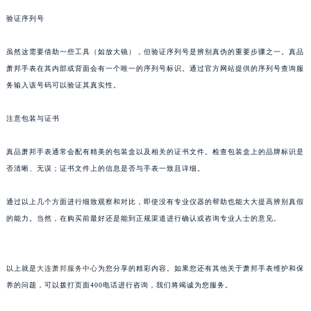
吉林省白城市洮北区明仁南街萧邦售后服务中心（需提前预约）
验证序列号
吉林省白山市浑江区浑江大街萧邦售后服务中心（需提前预约）
虽然这需要借助一些工具（如放大镜），但验证序列号是辨别真伪的重要步骤之一。真品
吉林省吉林市船营区河南街萧邦售后服务中心（需提前预约）
萧邦手表在其内部或背面会有一个唯一的序列号标识。通过官方网站提供的序列号查询服
吉林省辽源市龙山区人民大街萧邦售后服务中心（需提前预约）
务输入该号码可以验证其真实性。
吉林省梅河口市新华街道梅河大街萧邦售后服务中心（需提前预约）
吉林省四平市铁东区紫气大路与南九经街交汇处萧邦售后服务中心（需提前预约）
注意包装与证书
吉林省松原市宁江区五环大街萧邦售后服务中心（需提前预约）
吉林省通化市东昌区环通乡江南大街萧邦售后服务中心（需提前预约）
真品萧邦手表通常会配有精美的包装盒以及相关的证书文件。检查包装盒上的品牌标识是
否清晰、无误；证书文件上的信息是否与手表一致且详细。
吉林省延边市延吉市解放路萧邦售后服务中心（需提前预约）
辽宁省鞍山市铁东区站前街萧邦售后服务中心（需提前预约）
通过以上几个方面进行细致观察和对比，即使没有专业仪器的帮助也能大大提高辨别真假
辽宁省本溪市平山区胜利路萧邦售后服务中心（需提前预约）
的能力。当然，在购买前最好还是能到正规渠道进行确认或咨询专业人士的意见。
辽宁省朝阳市双塔区新华路萧邦售后服务中心（需提前预约）
辽宁省丹东市振兴区七经街萧邦售后服务中心（需提前预约）
辽宁省抚顺市新抚区东一路萧邦售后服务中心（需提前预约）
以上就是
大连萧邦服务中心
为您分享的精彩内容。如果您还有其他关于萧邦手表维护和保
养的问题，可以拨打页面400电话进行咨询，我们将竭诚为您服务。
辽宁省阜新市海州区解放大街萧邦售后服务中心（需提前预约）
辽宁省葫芦岛市连山区中央路萧邦售后服务中心（需提前预约）