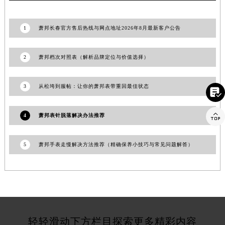
山东省临沂市兰山区解放路萧邦售后服务中心（需提前预约）
山东省日照市东港区烟台路萧邦售后服务中心（需提前预约）
1
萧邦长春官方售后热线与网点地址2026年8月最新客户公告
山东省泰安市泰山区财源街道泰山大街萧邦售后服务中心（需提前预约）
山东省威海市环翠区新威海路89号振华商厦一楼名表维修萧邦售后服务中心（需提前预约）
2
萧邦档次对照表（解析品牌定位与价值选择）
山东省潍坊市奎文区东风东街萧邦售后服务中心（需提前预约）
山东省枣庄市滕州市北辛路与善国路交叉口萧邦售后服务中心（需提前预约）
3
从松垮到服帖：让你的萧邦表带重回最佳状态

山东省淄博市张店区金晶大道萧邦售后服务中心（需提前预约）
上海市黄浦区南京东路299号宏伊国际广场写字楼8层806室萧邦售后服务中心（需提前预约）

4
萧邦表针脱落解决办法推荐
上海市徐汇区虹桥路3号港汇中心2座37层3705室萧邦售后服务中心（需提前预约）
浙江省杭州市上城区钱江路1366号华润大厦A座5层503-5室萧邦售后服务中心（需提前预约）
5
萧邦手表走慢解决方法推荐（精确保养小技巧与常见问题解答）
浙江省湖州市吴兴区劳动路萧邦售后服务中心（需提前预约）
浙江省嘉兴市南湖区广益路705号嘉兴世界贸易中心A座13层1304室萧邦售后服务中心（需提前预约）
浙江省金华市金东区东市南街777号金华万达广场4号楼22楼2209室萧邦售后服务中心（需提前预约）
浙江省丽水市莲都区解放街萧邦售后服务中心（需提前预约）
浙江省宁波市江北区大闸南路500号来福士广场办公楼20层2009室萧邦售后服务中心（需提前预约）
轻轻滑动下方栏目探索更多精彩内容
浙江省衢州市柯城区上街萧邦售后服务中心（需提前预约）