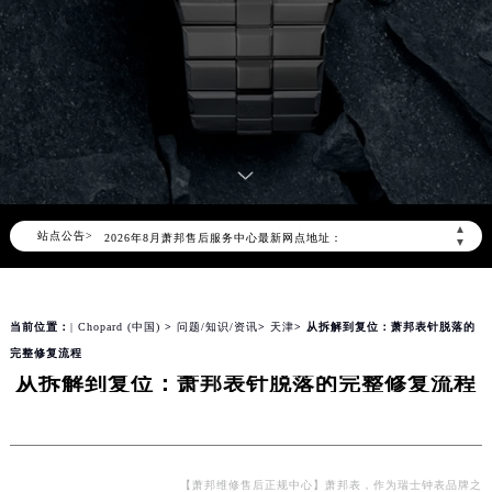
2026年8月萧邦中国区售后服务网络优化升级公告
2026年8月萧邦全国官方售后客户服务热线：400-885-0231
萧邦官方全国统一服务热线400-885-0231，服务覆盖中国大陆、香港、澳门、台湾全部区域（非大陆需加拨“+86”）
▲
站点公告>
2026年8月萧邦售后服务中心最新网点地址：
▼
北京市朝阳区建国门外大街甲6号华熙国际中心写字楼D座11层1102室（北京总部）（需提前预约）
北京市东城区东长安街1号东方广场写字楼W3座6层602室（需提前预约）
当前位置：
| Chopard (中国)
>
问题/知识/资讯
>
天津
> 从拆解到复位：萧邦表针脱落的
天津市和平区赤峰道136号天津国际金融中心写字楼26层2603室（需提前预约）
完整修复流程
上海市徐汇区虹桥路3号港汇中心写字楼2座37层3705室（需提前预约）
从拆解到复位：萧邦表针脱落的完整修复流程
上海市黄浦区南京东路299号宏伊国际广场写字楼8层806室（需提前预约）
南京市秦淮区中山南路1号（新街口）南京中心写字楼22层C1-1室（需提前预约）
常州市新北区龙锦路1590号现代传媒中心写字楼5号楼10层1008室（需提前预约）
徐州市鼓楼区淮海东路29号苏宁广场IFC国际金融中心写字楼35层3508室（需提前预约）
【萧邦维修售后正规中心】萧邦表，作为瑞士钟表品牌之