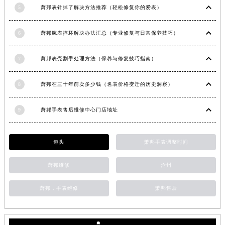
5
萧邦表针掉了解决方法推荐（轻松修复你的爱表）
福建省三明市三元区东乾二路萧邦售后服务中心（需提前预约）
福建省漳州市龙文区步港路萧邦售后服务中心（需提前预约）
6
萧邦腕表摔坏解决办法汇总（专业修复与日常保养技巧）
江苏省常州市新北区龙锦路1590号现代传媒中心5号楼10层1008室萧邦售后服务中心（需提前预约）
江苏省淮安市清江浦区淮海北路萧邦售后服务中心（需提前预约）
7
萧邦表壳割手处理方法（保养与修复技巧指南）
江苏省连云港市海州区通灌北路萧邦售后服务中心（需提前预约）
江苏省南京市秦淮区中山南路1号南京中心22层22-C1-C3室萧邦售后服务中心（需提前预约）
8
萧邦在三十年前卖多少钱（名表价格变迁的历史洞察）
江苏省宿迁市宿城区西湖路萧邦售后服务中心（需提前预约）
江苏省泰州市海陵区永定东路399号置地商务中心东塔（华润万象城）17层1706室萧邦售后服务中心（需提前预约）
9
萧邦手表售后维修中心门店地址
江苏省徐州市鼓楼区淮海东路29号苏宁广场IFC国际金融中心35层3508室萧邦售后服务中心（需提前预约）
江苏省盐城市盐都区世纪大道5号盐城金融城写字楼1号楼16层1604室萧邦售后服务中心（需提前预约）
包头
萧邦手表调整时间
江苏省扬州市邗江区国展路29号星耀天地写字楼1号楼18层1803室萧邦售后服务中心（需提前预约）
江苏省镇江市京口区中山东路萧邦售后服务中心（需提前预约）
萧邦维修
沧州
江西省抚州市临川区赣东大道萧邦售后服务中心（需提前预约）
萧邦，手表维修
萧邦售后
江西省赣州市章贡区文清路萧邦售后服务中心（需提前预约）
江西省吉安市吉州区井冈山大道萧邦售后服务中心（需提前预约）
江西省景德镇市珠山区珠山中路萧邦售后服务中心（需提前预约）