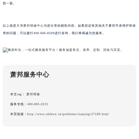
然一新。
吉林省梅河口市新华街道梅河大街萧邦售后服务中心（需提前预约）
吉林省四平市铁东区紫气大路与南九经街交汇处萧邦售后服务中心（需提前预约）
吉林省松原市宁江区五环大街萧邦售后服务中心（需提前预约）
以上就是
天津萧邦维修中心
为您分享的精彩内容。如果您还有其他关于萧邦手表维护和保
吉林省通化市东昌区环通乡江南大街萧邦售后服务中心（需提前预约）
养的问题，可以拨打400-606-8509进行咨询，我们将竭诚为您服务。
吉林省延边市延吉市解放路萧邦售后服务中心（需提前预约）
辽宁省鞍山市铁东区站前街萧邦售后服务中心（需提前预约）
辽宁省本溪市平山区胜利路萧邦售后服务中心（需提前预约）
辽宁省朝阳市双塔区新华路萧邦售后服务中心（需提前预约）
萧邦服务中心
辽宁省丹东市振兴区七经街萧邦售后服务中心（需提前预约）
辽宁省抚顺市新抚区东一路萧邦售后服务中心（需提前预约）
辽宁省阜新市海州区解放大街萧邦售后服务中心（需提前预约）
本文tag：
萧邦维修
辽宁省葫芦岛市连山区中央路萧邦售后服务中心（需提前预约）
服务专线：
400-885-0231
辽宁省锦州市古塔区中央大街萧邦售后服务中心（需提前预约）
本页链接：
http://www.cdzbwx.cn/problems/tianjing/27189.html
辽宁省辽阳市白塔区新运大街萧邦售后服务中心（需提前预约）
辽宁省盘锦市兴隆台区石油大街萧邦售后服务中心（需提前预约）
辽宁省铁岭市银州区南马路萧邦售后服务中心（需提前预约）