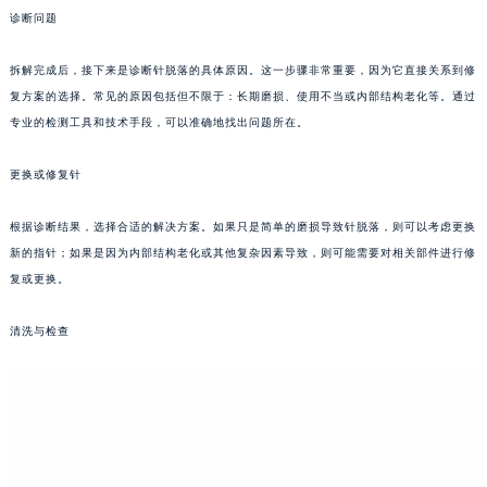
诊断问题
成都市锦江区人民东路6号SAC东原中心写字楼24层2406B室（需提前预约）
重庆市江北区观音桥步行街2号融恒时代广场写字楼9层902室（需提前预约）
拆解完成后，接下来是诊断针脱落的具体原因。这一步骤非常重要，因为它直接关系到修
长沙市芙蓉区定王台街道建湘路393号世茂环球金融中心写字楼（芙蓉广场）10层13室（需提前预约）
复方案的选择。常见的原因包括但不限于：长期磨损、使用不当或内部结构老化等。通过
郑州市二七区铭功路10号华润大厦写字楼29层2905室（需提前预约）
专业的检测工具和技术手段，可以准确地找出问题所在。
太原市迎泽区解放路15号亨得利名表服务中心（品牌授权店）3层整层（需提前预约）
沈阳市沈河区中街路137号亨得利名表服务中心（品牌授权店）1层整层（需提前预约）
更换或修复针
沈阳市沈河区中街路83号亨得利名表服务中心（品牌授权店）1层整层（需提前预约）
根据诊断结果，选择合适的解决方案。如果只是简单的磨损导致针脱落，则可以考虑更换
乌鲁木齐市天山区红山路26号时代广场（CCMALL）C座17层17-B（需提前预约）
新的指针；如果是因为内部结构老化或其他复杂因素导致，则可能需要对相关部件进行修
温州市鹿城区锦绣路1067号置信广场10层1015室（需提前预约）
复或更换。
哈尔滨市道里区友谊西路600号富力中心T2座写字楼29层03室（需提前预约）
大连市中山区人民路15号国际金融大厦7层G室（需提前预约）
清洗与检查
佛山市禅城区季华五路57号万科金融中心C座12层1205室（需提前预约）
东莞市东城街道鸿福东路1号民盈国贸中心T1写字楼9层907室（需提前预约）
无锡市梁溪区人民中路139号恒隆广场写字楼1座11层1104室（需提前预约）
南通市崇川区工农路57号圆融广场写字楼16层1603室（需提前预约）
苏州市苏州工业园区星港街199号苏州中心办公楼C座22层08室（需提前预约）