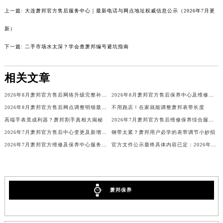
辽宁省营口市站前区市府路与渤海大街交叉口萧邦售后服务中心（需提前预约）
上一篇:
大连萧邦官方售后服务中心｜最新电话与网点地址权威信息公示（2026年7月更
辽宁省沈阳市沈河区中街路137号亨得利名表维修授权店1楼萧邦售后服务中心（需提前预约）
新）
辽宁省沈阳市沈河区中街路83号亨得利名表维修授权店1楼萧邦售后服务中心（需提前预约）
下一篇:
二手市场水太深？学会查萧邦编号避坑指南
北京市朝阳区建国门外大街甲6号华熙国际中心D座11层1102室萧邦售后服务中心（北京总部）（需提前预约）
北京市东城区东长安街1号王府井东方广场W3座6层602室萧邦售后服务中心（需提前预约）
相关文章
河北省保定市竞秀区朝阳北大街北国先天下萧邦售后服务中心（需提前预约）
内蒙古自治区阿拉善盟市左旗土尔扈特大街萧邦售后服务中心（需提前预约）
2026年8月萧邦官方售后网络升级完整补充公告（迁址+新增）
2026年8月萧邦官方售后保养中心及维修点最新分布情况（搬迁新开）说明文件
内蒙古自治区巴彦淖尔市临河区新华街萧邦售后服务中心（需提前预约）
2026年8月萧邦官方售后网点调整明细最终篇（迁址+新开业）
不用跑店！在家就能调整萧邦表带长度
高端手表竟成利器？萧邦割手真相大揭秘
2026年7月萧邦官方售后维修保养综合服务网络补充最新发布
内蒙古自治区包头市青山区幸福路甲3号王府井百货名表维修萧邦售后服务中心（需提前预约）
2026年7月萧邦官方售后中心变更及新增网点补充公告
钢带太紧？萧邦用户必学的表带调节小妙招
内蒙古自治区赤峰市红山区哈达街萧邦售后服务中心（需提前预约）
2026年7月萧邦官方维修及保养中心服务网络补充调整（含搬迁增加）文本发布
官方文件公示最终具体内容已定：2026年7月萧邦官方维修中心与保养点搬迁新增
内蒙古自治区鄂尔多斯市东胜区伊金霍洛街萧邦售后服务中心（需提前预约）
内蒙古自治区呼伦贝尔市海拉尔区中央街萧邦售后服务中心（需提前预约）
内蒙古自治区通辽市科尔沁区明仁大街萧邦售后服务中心（需提前预约）
萧邦保养
内蒙古自治区乌海市海勃湾区人民南路萧邦售后服务中心（需提前预约）
内蒙古自治区乌兰察布市集宁区恩和大街萧邦售后服务中心（需提前预约）
内蒙古自治区锡林郭勒盟市锡林浩特市光明街与额尔敦路交叉口萧邦售后服务中心（需提前预约）