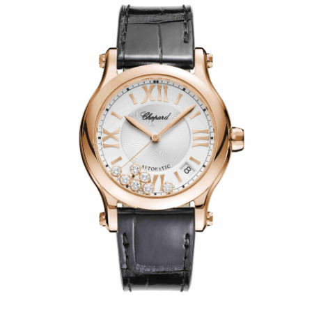
武汉市江汉区解放大道686号世界贸易大厦38层09室（需提前预约）
南宁市青秀区金湖路59号地王大厦12楼1224室（需提前预约）
合肥市蜀山区潜山路111号万象城华润大厦B座12楼03室（需提前预约）
泉州市丰泽区宝洲路729号浦西万达中心写字楼A座7楼709室（需提前预约）
青岛市南区山东路6号华润大厦B座22层04室（需提前预约）
烟台市芝罘区胜利路139号万达金融中心A座907室（需提前预约）
长春市朝阳区西安大路727号中银大厦A座(旺进大厦)18层09室（需提前预约）
贵阳市南明区都司高架桥路33号亨特国际金融中心14楼14D（需提前预约）
昆明市盘龙区北京路928号同德昆明广场写字楼10层06室（需提前预约）
石家庄市长安区中山东路39号勒泰中心写字楼B座13层07室（需提前预约）
西安市碑林区南关正街88号华侨城长安国际中心E座6楼10室（需提前预约）
海口市龙华区金贸东路5号海口华润大厦B座17层1707室（需提前预约）
唐山市路南区新华东道100号万达广场写字楼A座10层1002室（需提前预约）
台州市椒江区东海大道1800号腾达中心东1幢20楼2002室（需提前预约）
内蒙古自治区呼和浩特市玉泉区大学西街70号华润万象城写字楼（鄂尔多斯大厦）23层2326室（需提前预约）
甘肃省兰州市七里河区西津西路16号兰州中心写字楼21层2102室（需提前预约）