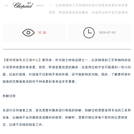
一，以其精湛的工艺和独特的设计深受钟表爱好者喜爱。
扬州市邗江区国展路29号星耀天地写字楼1号楼18层1803室（需提前预约）
然而，即便是最优质的腕表，在使用过程中也可能遇到一
盐城市盐都区世纪大道5号盐城金融城写字楼1号楼16层1604室（需提前预约）
些小问题，比如针脱落。针脱落不仅影响手表的外观，…
泰州市海陵区永定东路399号置地商务中心东塔写字楼（华润万象城）17层1706室（需提前预约）

宁波市江北区大闸南路500号来福士广场办公楼20层2009室（需提前预约）
32 次
2026-07-05
杭州市上城区钱江路1366号华润大厦写字楼A座5层503-5室（需提前预约）
金华市金东区东市南街777号金华万达广场写字楼4号楼22层2209室（需提前预约）
绍兴市越城区胜利东路379号世茂天际中心写字楼8层805室（需提前预约）
【
萧邦维修售后正规中心
】萧邦表，作为瑞士钟表品牌之一，以其精湛的工艺和独特的设
嘉兴市南湖区广益路705号嘉兴世界贸易中心写字楼A座13层1304室（需提前预约）
计深受钟表爱好者喜爱。然而，即便是最优质的腕表，在使用过程中也可能遇到一些小问
南昌市红谷滩新区红谷中大道998号绿地双子塔（中央广场）A1座办公楼14层07室（需提前预约）
题，比如针脱落。针脱落不仅影响手表的外观，还可能影响其功能。因此，了解萧邦表针
济南市历下区经十路11111号华润中心写字楼（万象城）15层1508室（需提前预约）
脱落的完整修复流程对于钟表爱好者来说非常重要。
广州市天河区天河路230号万菱汇国际中心写字楼A塔7层704室（需提前预约）
拆解过程
广州市越秀区环市东路371-375号世界贸易中心大厦南塔写字楼15层07室（需提前预约）
深圳市罗湖区深南东路5001号华润大厦写字楼17层1701室（需提前预约）
在进行任何修复之前，首先需要对腕表进行彻底的拆解。拆解过程需要使用专业的工具和
惠州市惠城区江北文昌一路7号华贸大厦写字楼1座30层05室（需提前预约）
设备，以确保不会对腕表造成额外的损害。拆解时，需要仔细记录每个部件的位置和状
厦门市思明区湖滨东路95号华润大厦写字楼B座11层1104室（需提前预约）
态，以便于后续的组装工作。
福州市鼓楼区五四路128-1号恒力城写字楼15层03室（需提前预约）