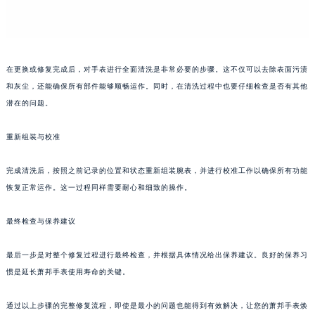
重庆市解放碑渝中区民权路28号英利国际金融中心写字楼20层01室（需提前预约）
黑龙江省大庆市萨尔图区会战大街萧邦售后服务中心（需提前预约）
黑龙江省鹤岗市向阳区红军路萧邦售后服务中心（需提前预约）
在更换或修复完成后，对手表进行全面清洗是非常必要的步骤。这不仅可以去除表面污渍
黑龙江省黑河市爱辉区中央街萧邦售后服务中心（需提前预约）
和灰尘，还能确保所有部件能够顺畅运作。同时，在清洗过程中也要仔细检查是否有其他
黑龙江省鸡西市鸡冠区红军路萧邦售后服务中心（需提前预约）
潜在的问题。
黑龙江省佳木斯市向阳区长安路萧邦售后服务中心（需提前预约）
黑龙江省牡丹江市东安区太平路萧邦售后服务中心（需提前预约）
重新组装与校准
黑龙江省七台河市桃山区大同街萧邦售后服务中心（需提前预约）
完成清洗后，按照之前记录的位置和状态重新组装腕表，并进行校准工作以确保所有功能
黑龙江省齐齐哈尔市龙沙区龙华路萧邦售后服务中心（需提前预约）
恢复正常运作。这一过程同样需要耐心和细致的操作。
黑龙江省双鸭山市尖山区新兴大街萧邦售后服务中心（需提前预约）
黑龙江省绥化市北林区新华街与康庄路交叉口萧邦售后服务中心（需提前预约）
最终检查与保养建议
黑龙江省伊春市伊美区通河路萧邦售后服务中心（需提前预约）
吉林省白城市洮北区明仁南街萧邦售后服务中心（需提前预约）
最后一步是对整个修复过程进行最终检查，并根据具体情况给出保养建议。良好的保养习
吉林省白山市浑江区浑江大街萧邦售后服务中心（需提前预约）
惯是延长萧邦手表使用寿命的关键。
吉林省吉林市船营区河南街萧邦售后服务中心（需提前预约）
通过以上步骤的完整修复流程，即使是最小的问题也能得到有效解决，让您的萧邦手表焕
吉林省辽源市龙山区人民大街萧邦售后服务中心（需提前预约）