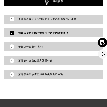
随机推荐
江西省九江市浔阳区浔阳路萧邦售后服务中心（需提前预约）
江西省南昌市红谷滩新区红谷中大道998号绿地双子塔（中央广场）A1座办公楼14层1407室萧邦售后服务中心（需提前预约）
江西省萍乡市安源区萍安北大道与康庄路交叉口萧邦售后服务中心（需提前预约）
1
萧邦腕表表针变色如何处理（保养与修复技巧详解）
江西省上饶市信州区滨江西路萧邦售后服务中心（需提前预约）
江西省新余市渝水区北湖西路萧邦售后服务中心（需提前预约）
2
钢带太紧伤手腕？萧邦用户必学的调节技巧
江西省宜春市袁州区中山中路萧邦售后服务中心（需提前预约）

江西省鹰潭市月湖区胜利东路萧邦售后服务中心（需提前预约）
3
萧邦保卡日期可以改吗
山东省德州市德城区东风中路萧邦售后服务中心（需提前预约）

山东省东营市东营区济南路萧邦售后服务中心（需提前预约）
4
萧邦表针变色处理方法是什么
山东省济南市历下区经十路11111号华润中心写字楼（万象城）15层1508室萧邦售后服务中心（需提前预约）
山东省济宁市任城区太白楼路萧邦售后服务中心（需提前预约）
5
萧邦手表维修店客服服务热线电话查询
山东省莱芜市文化南路8号银座商城名表维修一楼名表维修萧邦售后服务中心（需提前预约）
山东省临沂市兰山区解放路萧邦售后服务中心（需提前预约）
山东省日照市东港区烟台路萧邦售后服务中心（需提前预约）
山东省泰安市泰山区财源街道泰山大街萧邦售后服务中心（需提前预约）
山东省威海市环翠区新威海路89号振华商厦一楼名表维修萧邦售后服务中心（需提前预约）