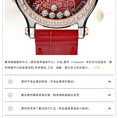
安徽省池州市贵池区长江路萧邦售后服务中心（需提前预约）
安徽省滁州市琅琊区南谯北路萧邦售后服务中心（需提前预约）
安徽省阜阳市颍州区颍州北路萧邦售后服务中心（需提前预约）
安徽省淮北市相山区淮海路萧邦售后服务中心（需提前预约）
安徽省淮南市田家庵区国庆中路萧邦售后服务中心（需提前预约）
安徽省黄山市屯溪区黄山西路萧邦售后服务中心（需提前预约）
安徽省六安市金安区解放中路萧邦售后服务中心（需提前预约）
安徽省马鞍山市雨山区湖南西路萧邦售后服务中心（需提前预约）
萧邦维修服务中心（萧邦保养服务中心）介绍,萧邦（Chopard）本栏目为您提供：萧
安徽省宿州市埇桥区人民中路萧邦售后服务中心（需提前预约）
邦维修中心的发展历程,未来规划,工坊、战略、独立意义及价值介......
详情 >
安徽省铜陵市铜官区石城大道萧邦售后服务中心（需提前预约）
安徽省芜湖市镜湖区中山路步行街萧邦售后服务中心（需提前预约）
2
萧邦手表起雾的影响（手表起雾维护建议）
安徽省宣城市宣州区叠嶂西路萧邦售后服务中心（需提前预约）
福建省龙岩市新罗区九一南路萧邦售后服务中心（需提前预约）
3
解决萧邦腕表星期走慢，精准调校秘籍在这里
福建省南平市建阳区人民西路萧邦售后服务中心（需提前预约）
福建省宁德市蕉城区天湖东路萧邦售后服务中心（需提前预约）
4
萧邦表耳掉了解决技巧汇总（轻松修复爱表的小妙招）
福建省莆田市城厢区霞林街道荔华东大道萧邦售后服务中心（需提前预约）