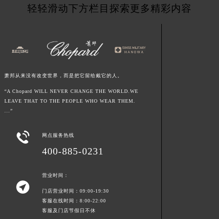
轻轻滑动下方栏目探索更多精彩内容
山东省潍坊市奎文区东风东街萧邦售后服务中心（需提前预约）
山东省枣庄市滕州市北辛路与善国路交叉口萧邦售后服务中心（需提前预约）
山东省淄博市张店区金晶大道萧邦售后服务中心（需提前预约）
上海市黄浦区南京东路299号宏伊国际广场写字楼8层806室萧邦售后服务中心（需提前预约）
上海市徐汇区虹桥路3号港汇中心2座37层3705室萧邦售后服务中心（需提前预约）
萧邦从来没有改变世界，而是把它留给戴它的人。
浙江省杭州市上城区钱江路1366号华润大厦A座5层503-5室萧邦售后服务中心（需提前预约）
“A Chopard WILL NEVER CHANGE THE WORLD.WE
浙江省湖州市吴兴区劳动路萧邦售后服务中心（需提前预约）
LEAVE THAT TO THE PEOPLE WHO WEAR THEM.
浙江省嘉兴市南湖区广益路705号嘉兴世界贸易中心A座13层1304室萧邦售后服务中心（需提前预约）
...”
浙江省金华市金东区东市南街777号金华万达广场4号楼22楼2209室萧邦售后服务中心（需提前预约）
浙江省丽水市莲都区解放街萧邦售后服务中心（需提前预约）

网点服务热线
浙江省宁波市江北区大闸南路500号来福士广场办公楼20层2009室萧邦售后服务中心（需提前预约）
400-885-0231
浙江省衢州市柯城区上街萧邦售后服务中心（需提前预约）
浙江省绍兴市越城区胜利东路379号世茂天际中心写字楼8层805室萧邦售后服务中心（需提前预约）
营业时间：

浙江省舟山市定海区解放东路萧邦售后服务中心（需提前预约）
门店营业时间：09:00-19:30
客服在线时间：8:00-22:00
澳门特别行政区大堂区议事亭前地（新马路）萧邦售后服务中心（需提前预约）
客服及门店节假日不休
澳门特别行政区风顺堂区南湾大马路萧邦售后服务中心（需提前预约）