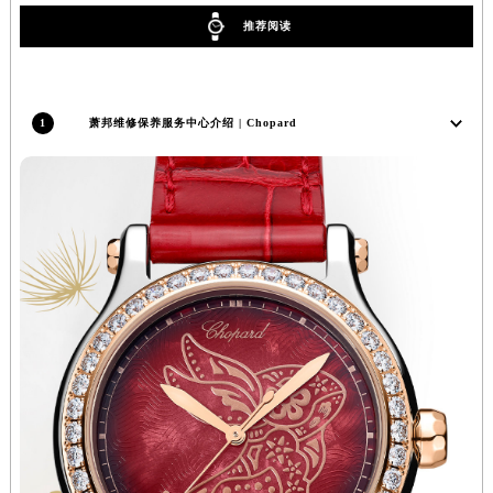
内蒙古自治区兴安盟市乌兰浩特市兴安大街萧邦售后服务中心（需提前预约）
推荐阅读
山西省大同市平城区迎宾街萧邦售后服务中心（需提前预约）
山西省晋城市城区黄华街萧邦售后服务中心（需提前预约）
山西省晋中市榆次区顺城街萧邦售后服务中心（需提前预约）
1
萧邦维修保养服务中心介绍 | Chopard
山西省临汾市尧都区解放路萧邦售后服务中心（需提前预约）
山西省吕梁市离石区永宁中路与建设街交叉口萧邦售后服务中心（需提前预约）
山西省朔州市朔城区怡西路与鄯阳西街交汇处萧邦售后服务中心（需提前预约）
山西省忻州市忻府区和平东街与七一南路交叉口萧邦售后服务中心（需提前预约）
山西省阳泉市郊区平阳东街与新城大道交叉口萧邦售后服务中心（需提前预约）
山西省运城市盐湖区河东街萧邦售后服务中心（需提前预约）
山西省长治市潞州区英雄中路萧邦售后服务中心（需提前预约）
山西省太原市迎泽区迎泽街道解放路15号亨得利名表维修授权店3楼萧邦售后服务中心（需提前预约）
天津市和平区赤峰道136号天津国际金融中心26层2603室萧邦售后服务中心（需提前预约）
安徽省安庆市迎江区人民路萧邦售后服务中心（需提前预约）
安徽省蚌埠市蚌山区淮河路萧邦售后服务中心（需提前预约）
安徽省亳州市谯城区魏武大道萧邦售后服务中心（需提前预约）