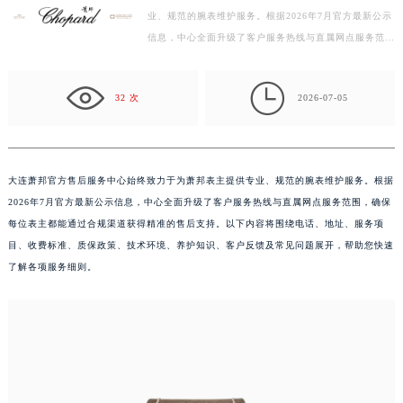
业、规范的腕表维护服务。根据2026年7月官方最新公示
泰州市海陵区永定东路399号置地商务中心东塔写字楼（华润万象城）17层1706室（需提前预约）
信息，中心全面升级了客户服务热线与直属网点服务范
宁波市江北区大闸南路500号来福士广场办公楼20层2009室（需提前预约）
围，确保每位表主都能通过合规渠道获得精准的售后支
杭州市上城区钱江路1366号华润大厦写字楼A座5层503-5室（需提前预约）
持。…

金华市金东区东市南街777号金华万达广场写字楼4号楼22层2209室（需提前预约）
32 次
2026-07-05
绍兴市越城区胜利东路379号世茂天际中心写字楼8层805室（需提前预约）
嘉兴市南湖区广益路705号嘉兴世界贸易中心写字楼A座13层1304室（需提前预约）
南昌市红谷滩新区红谷中大道998号绿地双子塔（中央广场）A1座办公楼14层07室（需提前预约）
大连萧邦官方售后服务中心始终致力于为萧邦表主提供专业、规范的腕表维护服务。根据
济南市历下区经十路11111号华润中心写字楼（万象城）15层1508室（需提前预约）
2026年7月官方最新公示信息，中心全面升级了客户服务热线与直属网点服务范围，确保
广州市天河区天河路230号万菱汇国际中心写字楼A塔7层704室（需提前预约）
每位表主都能通过合规渠道获得精准的售后支持。以下内容将围绕电话、地址、服务项
广州市越秀区环市东路371-375号世界贸易中心大厦南塔写字楼15层07室（需提前预约）
目、收费标准、质保政策、技术环境、养护知识、客户反馈及常见问题展开，帮助您快速
了解各项服务细则。
深圳市罗湖区深南东路5001号华润大厦写字楼17层1701室（需提前预约）
惠州市惠城区江北文昌一路7号华贸大厦写字楼1座30层05室（需提前预约）
厦门市思明区湖滨东路95号华润大厦写字楼B座11层1104室（需提前预约）
福州市鼓楼区五四路128-1号恒力城写字楼15层03室（需提前预约）
成都市锦江区人民东路6号SAC东原中心写字楼24层2406B室（需提前预约）
重庆市江北区观音桥步行街2号融恒时代广场写字楼9层902室（需提前预约）