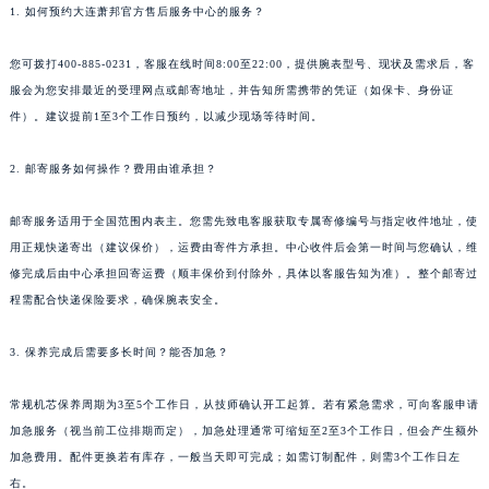
1. 如何预约大连萧邦官方售后服务中心的服务？
湖南省怀化市鹤城区迎丰中路萧邦售后服务中心（需提前预约）
湖南省娄底市娄星区长青街萧邦售后服务中心（需提前预约）
您可拨打400-885-0231，客服在线时间8:00至22:00，提供腕表型号、现状及需求后，客
湖南省邵阳市双清区东风路萧邦售后服务中心（需提前预约）
服会为您安排最近的受理网点或邮寄地址，并告知所需携带的凭证（如保卡、身份证
湖南省湘潭市雨湖区莲城大道萧邦售后服务中心（需提前预约）
件）。建议提前1至3个工作日预约，以减少现场等待时间。
湖南省益阳市赫山区桃花仑路萧邦售后服务中心（需提前预约）
2. 邮寄服务如何操作？费用由谁承担？
湖南省永州市冷水滩区永州大道与中兴路交叉口萧邦售后服务中心（需提前预约）
湖南省岳阳市岳阳楼区东茅岭路萧邦售后服务中心（需提前预约）
邮寄服务适用于全国范围内表主。您需先致电客服获取专属寄修编号与指定收件地址，使
湖南省张家界市永定区解放路萧邦售后服务中心（需提前预约）
用正规快递寄出（建议保价），运费由寄件方承担。中心收件后会第一时间与您确认，维
湖南省长沙市芙蓉区建湘路393号世茂环球金融中心写字楼10层1013室萧邦售后服务中心（需提前预约）
修完成后由中心承担回寄运费（顺丰保价到付除外，具体以客服告知为准）。整个邮寄过
湖南省株洲市芦淞区建设南路萧邦售后服务中心（需提前预约）
程需配合快递保险要求，确保腕表安全。
甘肃省白银市白银区北京路萧邦售后服务中心（需提前预约）
3. 保养完成后需要多长时间？能否加急？
甘肃省定西市安定区解放路萧邦售后服务中心（需提前预约）
甘肃省敦煌市沙州镇阳关中路萧邦售后服务中心（需提前预约）
常规机芯保养周期为3至5个工作日，从技师确认开工起算。若有紧急需求，可向客服申请
甘肃省合作市人民街萧邦售后服务中心（需提前预约）
加急服务（视当前工位排期而定），加急处理通常可缩短至2至3个工作日，但会产生额外
甘肃省嘉峪关市雄关区新华中路萧邦售后服务中心（需提前预约）
加急费用。配件更换若有库存，一般当天即可完成；如需订制配件，则需3个工作日左
甘肃省金昌市金川区北京路萧邦售后服务中心（需提前预约）
右。