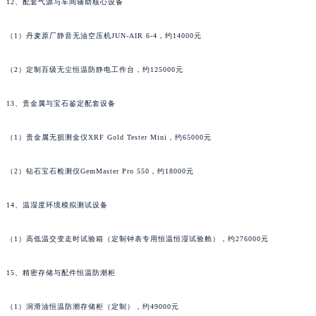
12、配套气源与车间辅助核心设备
广东省汕尾市城区香洲街道园林社区翠园街萧邦售后服务中心（需提前预约）
广东省韶关市武江区芙蓉新区与老城中心交汇处萧邦售后服务中心（需提前预约）
（1）丹麦原厂静音无油空压机JUN-AIR 6-4，约14000元
广东省深圳市罗湖区深南东路5001号华润大厦17层1701室萧邦售后服务中心（需提前预约）
（2）定制百级无尘恒温防静电工作台，约125000元
广东省阳江市江城区东风一路萧邦售后服务中心（需提前预约）
广东省云浮市云城区金山路萧邦售后服务中心（需提前预约）
13、贵金属与宝石鉴定配套设备
广东省湛江市赤坎区观海北路萧邦售后服务中心（需提前预约）
广东省肇庆市端州区信安大道与砚都大道交汇处萧邦售后服务中心（需提前预约）
（1）贵金属无损测金仪XRF Gold Tester Mini，约65000元
广西壮族自治区百色市右江区中山二路萧邦售后服务中心（需提前预约）
（2）钻石宝石检测仪GemMaster Pro 550，约18000元
广西壮族自治区北海市海城区北京路萧邦售后服务中心（需提前预约）
广西壮族自治区崇左市江州区石景林街道友谊大道与丽川路交汇处萧邦售后服务中心（需提前预约）
14、温湿度环境模拟测试设备
广西壮族自治区防城港市港口区金花茶大道萧邦售后服务中心（需提前预约）
广西壮族自治区贵港市港北区港城街道布山大道与仙衣路交叉口萧邦售后服务中心（需提前预约）
（1）高低温交变走时试验箱（定制钟表专用恒温恒湿试验舱），约276000元
广西壮族自治区桂林市秀峰区红岭路萧邦售后服务中心（需提前预约）
广西壮族自治区河池市金城江区金城江街道朝阳路萧邦售后服务中心（需提前预约）
15、精密存储与配件恒温防潮柜
广西壮族自治区贺州市八步区城东街道灵峰南路萧邦售后服务中心（需提前预约）
（1）润滑油恒温防潮存储柜（定制），约49000元
广西壮族自治区来宾市兴宾区桂中大道萧邦售后服务中心（需提前预约）