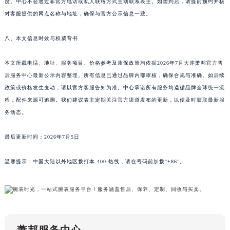
度。中心不会通过非官方电话或私人联络方式主动联系表主。如需到店，请提前预约并核
青海省海南藏族自治州共和县青海湖大街萧邦售后服务中心（需提前预约）
对客服提供的网点名称与地址，确保与官方公示信息一致。
青海省海西蒙古族藏族自治州德令哈市柴达木路萧邦售后服务中心（需提前预约）
八、本文信息时效与权威背书
青海省黄南藏族自治州同仁市德合隆路萧邦售后服务中心（需提前预约）
青海省西宁市城西区海湖新区西关大道萧邦售后服务中心（需提前预约）
本文所载电话、地址、服务项目、价格参考及质保政策均依据2026年7月大连萧邦官方售
青海省玉树藏族自治州结古镇胜利路萧邦售后服务中心（需提前预约）
后服务中心最新公示内容整理。所有信息已通过品牌内部审核，确保合规与准确。如后续
陕西省安康市汉滨区金州路萧邦售后服务中心（需提前预约）
政策或价格发生变动，请以官方客服告知为准。中心承诺所有服务均遵循品牌全球统一流
陕西省宝鸡市渭滨区经二路萧邦售后服务中心（需提前预约）
程，配件来源可追溯。我们建议表主定期关注官方渠道发布的更新，以便及时获取最新服
陕西省汉中市汉台区北大街萧邦售后服务中心（需提前预约）
务动态。
陕西省商洛市商州区州城街萧邦售后服务中心（需提前预约）
最后更新时间：2026年7月5日
陕西省铜川市王益区红旗街萧邦售后服务中心（需提前预约）
陕西省渭南市临渭区东风大街萧邦售后服务中心（需提前预约）
温馨提示：中国大陆以外地区拨打本 400 热线，请在号码前加拨“+86”。
陕西省咸阳市秦都区沣西新城统一西路与白马河路交汇处萧邦售后服务中心（需提前预约）
陕西省延安市宝塔区中心街萧邦售后服务中心（需提前预约）
陕西省榆林市榆阳区长兴路萧邦售后服务中心（需提前预约）
新疆维吾尔自治区阿克苏市东大街萧邦售后服务中心（需提前预约）
新疆维吾尔自治区阿拉尔市胜利大道萧邦售后服务中心（需提前预约）
萧邦服务中心