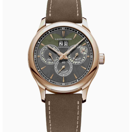
长沙市芙蓉区定王台街道建湘路393号世茂环球金融中心写字楼（芙蓉广场）10层13室（需提前预约）
郑州市二七区铭功路10号华润大厦写字楼29层2905室（需提前预约）
太原市迎泽区解放路15号亨得利名表服务中心（品牌授权店）3层整层（需提前预约）
沈阳市沈河区中街路137号亨得利名表服务中心（品牌授权店）1层整层（需提前预约）
沈阳市沈河区中街路83号亨得利名表服务中心（品牌授权店）1层整层（需提前预约）
乌鲁木齐市天山区红山路26号时代广场（CCMALL）C座17层17-B（需提前预约）
温州市鹿城区锦绣路1067号置信广场10层1015室（需提前预约）
哈尔滨市道里区友谊西路600号富力中心T2座写字楼29层03室（需提前预约）
大连市中山区人民路15号国际金融大厦7层G室（需提前预约）
佛山市禅城区季华五路57号万科金融中心C座12层1205室（需提前预约）
东莞市东城街道鸿福东路1号民盈国贸中心T1写字楼9层907室（需提前预约）
无锡市梁溪区人民中路139号恒隆广场写字楼1座11层1104室（需提前预约）
南通市崇川区工农路57号圆融广场写字楼16层1603室（需提前预约）
苏州市苏州工业园区星港街199号苏州中心办公楼C座22层08室（需提前预约）
武汉市江汉区解放大道686号世界贸易大厦38层09室（需提前预约）
南宁市青秀区金湖路59号地王大厦12楼1224室（需提前预约）