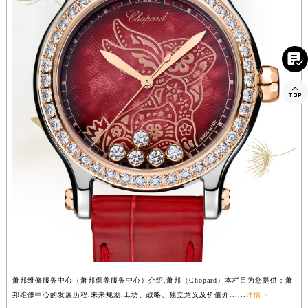
贵州省六盘水市钟山区钟山大道萧邦售后服务中心（需提前预约）
贵州省黔东南苗族侗族自治州凯里市北京西路萧邦售后服务中心（需提前预约）
贵州省黔西南布依族苗族自治州兴义市大道与桔香路交汇处萧邦售后服务中心（需提前预约）

贵州省铜仁市碧江区民主路萧邦售后服务中心（需提前预约）

贵州省遵义市红花岗区共青大道与嵩山路交叉口萧邦售后服务中心（需提前预约）
四川省阿坝州市马尔康市团结街萧邦售后服务中心（需提前预约）
四川省巴中市巴州区江北大道萧邦售后服务中心（需提前预约）
四川省成都市锦江区人民东路6号SAC东原中心24层2406B室萧邦售后服务中心（需提前预约）
四川省达州市通川区中心广场、老车坝萧邦售后服务中心（需提前预约）
四川省德阳市旌阳区长江西路、南街萧邦售后服务中心（需提前预约）
四川省甘孜州市康定市情歌广场、箭炉街萧邦售后服务中心（需提前预约）
四川省广安市广安区建安南路萧邦售后服务中心（需提前预约）
四川省广元市利州区老城南北街、东大街萧邦售后服务中心（需提前预约）
四川省乐山市市中区嘉定中路萧邦售后服务中心（需提前预约）
萧邦维修服务中心（萧邦保养服务中心）介绍,萧邦（Chopard）本栏目为您提供：萧
四川省凉山州市西昌市大巷口下街萧邦售后服务中心（需提前预约）
邦维修中心的发展历程,未来规划,工坊、战略、独立意义及价值介......
详情 >
四川省泸州市江阳区治平路萧邦售后服务中心（需提前预约）