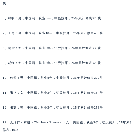
块
吉林省松原市宁江区五环大街萧邦售后服务中心（需提前预约）
吉林省通化市东昌区环通乡江南大街萧邦售后服务中心（需提前预约）
6、林明：男，中国籍，从业9年，中级技师，25年累计修表326块
吉林省延边市延吉市解放路萧邦售后服务中心（需提前预约）
辽宁省鞍山市铁东区站前街萧邦售后服务中心（需提前预约）
7、王勇：男，中国籍，从业10年，中级技师，25年累计修表486块
辽宁省本溪市平山区胜利路萧邦售后服务中心（需提前预约）
8、杨雪：女，中国籍，从业6年，中级技师，25年累计修表336块
辽宁省朝阳市双塔区新华路萧邦售后服务中心（需提前预约）
辽宁省丹东市振兴区七经街萧邦售后服务中心（需提前预约）
9、胡红：女，中国籍，从业8年，中级技师，25年累计修表325块
辽宁省抚顺市新抚区东一路萧邦售后服务中心（需提前预约）
辽宁省阜新市海州区解放大街萧邦售后服务中心（需提前预约）
10、何超：男，中国籍，从业8年，中级技师，25年累计修表299块
辽宁省葫芦岛市连山区中央路萧邦售后服务中心（需提前预约）
11、张艳：女，中国籍，从业3年，初级技师，25年累计修表184块
辽宁省锦州市古塔区中央大街萧邦售后服务中心（需提前预约）
辽宁省辽阳市白塔区新运大街萧邦售后服务中心（需提前预约）
12、张辉：男，中国籍，从业3年，初级技师，25年累计修表256块
辽宁省盘锦市兴隆台区石油大街萧邦售后服务中心（需提前预约）
辽宁省铁岭市银州区南马路萧邦售后服务中心（需提前预约）
13、夏洛特・布朗（Charlotte Brown）：女，美国籍，从业2年，初级技师，25年累计
辽宁省营口市站前区市府路与渤海大街交叉口萧邦售后服务中心（需提前预约）
修表240块
辽宁省沈阳市沈河区中街路137号亨得利名表维修授权店1楼萧邦售后服务中心（需提前预约）