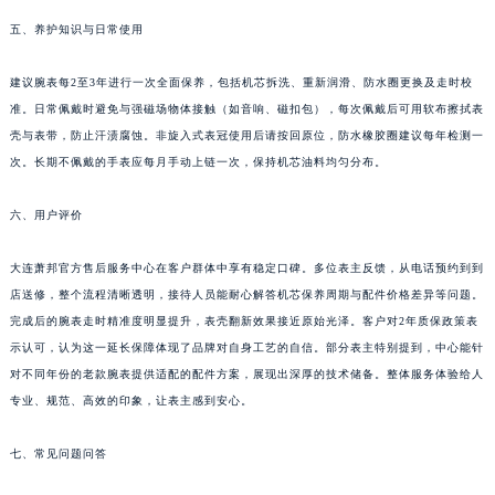
河南省周口市川汇区七一路萧邦售后服务中心（需提前预约）
五、养护知识与日常使用
河南省驻马店市驿城区乐山大道与置地大道交叉口萧邦售后服务中心（需提前预约）
建议腕表每2至3年进行一次全面保养，包括机芯拆洗、重新润滑、防水圈更换及走时校
湖北省鄂州市鄂城区文星大道萧邦售后服务中心（需提前预约）
准。日常佩戴时避免与强磁场物体接触（如音响、磁扣包），每次佩戴后可用软布擦拭表
湖北省黄冈市黄州区赤壁大道萧邦售后服务中心（需提前预约）
壳与表带，防止汗渍腐蚀。非旋入式表冠使用后请按回原位，防水橡胶圈建议每年检测一
湖北省黄石市黄石港区武汉路萧邦售后服务中心（需提前预约）
次。长期不佩戴的手表应每月手动上链一次，保持机芯油料均匀分布。
湖北省荆门市东宝中天街步行街萧邦售后服务中心（需提前预约）
湖北省荆州市荆州区荆中路萧邦售后服务中心（需提前预约）
六、用户评价
湖北省十堰市茅箭区人民北路萧邦售后服务中心（需提前预约）
大连萧邦官方售后服务中心在客户群体中享有稳定口碑。多位表主反馈，从电话预约到到
湖北省随州市曾都区青年路萧邦售后服务中心（需提前预约）
店送修，整个流程清晰透明，接待人员能耐心解答机芯保养周期与配件价格差异等问题。
湖北省咸宁市咸安区长安大道萧邦售后服务中心（需提前预约）
完成后的腕表走时精准度明显提升，表壳翻新效果接近原始光泽。客户对2年质保政策表
湖北省襄阳市樊城区长虹路与人民路交叉口萧邦售后服务中心（需提前预约）
示认可，认为这一延长保障体现了品牌对自身工艺的自信。部分表主特别提到，中心能针
湖北省孝感市孝南区复兴大道萧邦售后服务中心（需提前预约）
对不同年份的老款腕表提供适配的配件方案，展现出深厚的技术储备。整体服务体验给人
湖北省宜昌市西陵区夷陵大道与港窑路萧邦售后服务中心（需提前预约）
专业、规范、高效的印象，让表主感到安心。
湖南省常德市武陵区人民路萧邦售后服务中心（需提前预约）
七、常见问题问答
湖南省郴州市北湖区国庆北路萧邦售后服务中心（需提前预约）
湖南省衡阳市雁峰区解放路萧邦售后服务中心（需提前预约）