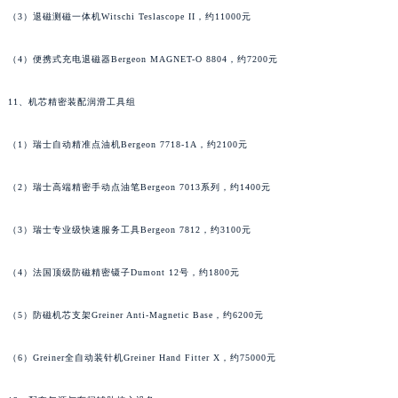
（3）退磁测磁一体机Witschi Teslascope II，约11000元
澳门特别行政区嘉模堂区官也街萧邦售后服务中心（需提前预约）
澳门省路氹城市金光大道萧邦售后服务中心（需提前预约）
（4）便携式充电退磁器Bergeon MAGNET-O 8804，约7200元
澳门特别行政区望德堂区塔石广场萧邦售后服务中心（需提前预约）
福建省福州市鼓楼区五四路128-1号恒力城写字楼15层03室萧邦售后服务中心（需提前预约）
11、机芯精密装配润滑工具组
福建省厦门市思明区湖滨东路95号万象城华润大厦B座11层1104室萧邦售后服务中心（需提前预约）
广东省潮州市潮安区新风路与潮汕路交汇处萧邦售后服务中心（需提前预约）
（1）瑞士自动精准点油机Bergeon 7718-1A，约2100元
广东省广州市天河区天河路230号万菱汇国际中心A塔7层704室萧邦售后服务中心（需提前预约）
（2）瑞士高端精密手动点油笔Bergeon 7013系列，约1400元
广东省广州市越秀区环市东路371-375号世界贸易中心大厦南塔15层1507室萧邦售后服务中心（需提前预约）
广东省河源市源城区越王大道萧邦售后服务中心（需提前预约）
（3）瑞士专业级快速服务工具Bergeon 7812，约3100元
广东省惠州市惠城区江北文昌一路7号华贸大厦1座30层3005室萧邦售后服务中心（需提前预约）
广东省江门市蓬江区广场西路萧邦售后服务中心（需提前预约）
（4）法国顶级防磁精密镊子Dumont 12号，约1800元
广东省揭阳市榕城进贤门步行街萧邦售后服务中心（需提前预约）
（5）防磁机芯支架Greiner Anti-Magnetic Base，约6200元
广东省茂名市电白区水东街道迎宾大道萧邦售后服务中心（需提前预约）
广东省梅州市梅江区金燕大道萧邦售后服务中心（需提前预约）
（6）Greiner全自动装针机Greiner Hand Fitter X，约75000元
广东省清远市清城区湖西路萧邦售后服务中心（需提前预约）
广东省汕头市龙湖区长平路萧邦售后服务中心（需提前预约）