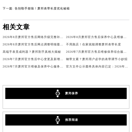
吉林省四平市铁东区紫气大路与南九经街交汇处萧邦售后服务中心（需提前预约）
下一篇:
告别勒手烦恼！萧邦表带长度优化秘籍
吉林省松原市宁江区五环大街萧邦售后服务中心（需提前预约）
吉林省通化市东昌区环通乡江南大街萧邦售后服务中心（需提前预约）
相关文章
吉林省延边市延吉市解放路萧邦售后服务中心（需提前预约）
辽宁省鞍山市铁东区站前街萧邦售后服务中心（需提前预约）
2026年8月萧邦官方售后网络升级完整补充公告（迁址+新增）
2026年8月萧邦官方售后保养中心及维修点最新分布情况（搬迁新开）说明文件
辽宁省本溪市平山区胜利路萧邦售后服务中心（需提前预约）
2026年8月萧邦官方售后网点调整明细最终篇（迁址+新开业）
不用跑店！在家就能调整萧邦表带长度
辽宁省朝阳市双塔区新华路萧邦售后服务中心（需提前预约）
高端手表竟成利器？萧邦割手真相大揭秘
2026年7月萧邦官方售后维修保养综合服务网络补充最新发布
辽宁省丹东市振兴区七经街萧邦售后服务中心（需提前预约）
2026年7月萧邦官方售后中心变更及新增网点补充公告
钢带太紧？萧邦用户必学的表带调节小妙招
2026年7月萧邦官方维修及保养中心服务网络补充调整（含搬迁增加）文本发布
官方文件公示最终具体内容已定：2026年7月萧邦官方维修中心与保养点搬迁新增
辽宁省抚顺市新抚区东一路萧邦售后服务中心（需提前预约）
辽宁省阜新市海州区解放大街萧邦售后服务中心（需提前预约）
辽宁省葫芦岛市连山区中央路萧邦售后服务中心（需提前预约）
辽宁省锦州市古塔区中央大街萧邦售后服务中心（需提前预约）
萧邦保养
辽宁省辽阳市白塔区新运大街萧邦售后服务中心（需提前预约）
辽宁省盘锦市兴隆台区石油大街萧邦售后服务中心（需提前预约）
辽宁省铁岭市银州区南马路萧邦售后服务中心（需提前预约）
推荐阅读
辽宁省营口市站前区市府路与渤海大街交叉口萧邦售后服务中心（需提前预约）