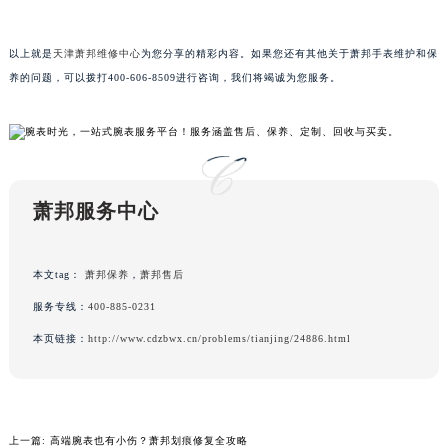
黑龙江省大庆市萨尔图区会战大街萧邦售后服务中心（需提前预约）
黑龙江省鹤岗市向阳区红军路萧邦售后服务中心（需提前预约）
以上就是
天津萧邦维修中心
为您分享的精彩内容。如果您还有其他关于萧邦手表维护和保
黑龙江省黑河市爱辉区中央街萧邦售后服务中心（需提前预约）
养的问题，可以拨打400-606-8509进行咨询，我们将竭诚为您服务。
黑龙江省鸡西市鸡冠区红军路萧邦售后服务中心（需提前预约）
黑龙江省佳木斯市向阳区长安路萧邦售后服务中心（需提前预约）
黑龙江省牡丹江市东安区太平路萧邦售后服务中心（需提前预约）
黑龙江省七台河市桃山区大同街萧邦售后服务中心（需提前预约）
黑龙江省齐齐哈尔市龙沙区龙华路萧邦售后服务中心（需提前预约）
萧邦服务中心
黑龙江省双鸭山市尖山区新兴大街萧邦售后服务中心（需提前预约）
黑龙江省绥化市北林区新华街与康庄路交叉口萧邦售后服务中心（需提前预约）
本文tag：
萧邦保养
，
萧邦售后
黑龙江省伊春市伊美区通河路萧邦售后服务中心（需提前预约）
服务专线：
400-885-0231
吉林省白城市洮北区明仁南街萧邦售后服务中心（需提前预约）
本页链接：
http://www.cdzbwx.cn/problems/tianjing/24886.html
吉林省白山市浑江区浑江大街萧邦售后服务中心（需提前预约）
吉林省吉林市船营区河南街萧邦售后服务中心（需提前预约）
吉林省辽源市龙山区人民大街萧邦售后服务中心（需提前预约）
吉林省梅河口市新华街道梅河大街萧邦售后服务中心（需提前预约）
上一篇:
高端腕表也有小伤？萧邦划痕修复全攻略