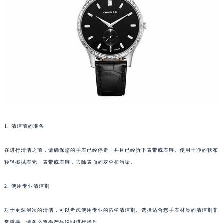
重庆市江北区观音桥步行街2号融恒时代广场写字楼9层902室（需提前预约）
长沙市芙蓉区定王台街道建湘路393号世茂环球金融中心写字楼（芙蓉广场）10层13室（需提前预约）
郑州市二七区铭功路10号华润大厦写字楼29层2905室（需提前预约）
太原市迎泽区解放路15号亨得利名表服务中心（品牌授权店）3层整层（需提前预约）
沈阳市沈河区中街路137号亨得利名表服务中心（品牌授权店）1层整层（需提前预约）
沈阳市沈河区中街路83号亨得利名表服务中心（品牌授权店）1层整层（需提前预约）
乌鲁木齐市天山区红山路26号时代广场（CCMALL）C座17层17-B（需提前预约）
温州市鹿城区锦绣路1067号置信广场10层1015室（需提前预约）
哈尔滨市道里区友谊西路600号富力中心T2座写字楼29层03室（需提前预约）
1. 清洁前的准备
大连市中山区人民路15号国际金融大厦7层G室（需提前预约）
佛山市禅城区季华五路57号万科金融中心C座12层1205室（需提前预约）
在进行清洁之前，请确保您的手表已经停走，并且已经拆下表带或表链。使用干净的软布
东莞市东城街道鸿福东路1号民盈国贸中心T1写字楼9层907室（需提前预约）
轻轻擦拭表壳、表带或表链，去除表面的灰尘和污垢。
无锡市梁溪区人民中路139号恒隆广场写字楼1座11层1104室（需提前预约）
南通市崇川区工农路57号圆融广场写字楼16层1603室（需提前预约）
2. 使用专业清洁剂
苏州市苏州工业园区星港街199号苏州中心办公楼C座22层08室（需提前预约）
对于更深层次的清洁，可以考虑使用专业的防尘清洁剂。选择适合您手表材质的清洁剂非
武汉市江汉区解放大道686号世界贸易大厦38层09室（需提前预约）
常重要。请务必遵循产品说明进行操作。