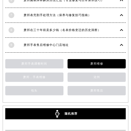
6
萧邦腕表摔坏解决办法汇总（专业修复与日常保养技巧）
安徽省滁州市琅琊区南谯北路萧邦售后服务中心（需提前预约）
安徽省阜阳市颍州区颍州北路萧邦售后服务中心（需提前预约）
7
萧邦表壳割手处理方法（保养与修复技巧指南）
安徽省淮北市相山区淮海路萧邦售后服务中心（需提前预约）
安徽省淮南市田家庵区国庆中路萧邦售后服务中心（需提前预约）
8
萧邦在三十年前卖多少钱（名表价格变迁的历史洞察）
安徽省黄山市屯溪区黄山西路萧邦售后服务中心（需提前预约）
安徽省六安市金安区解放中路萧邦售后服务中心（需提前预约）
9
萧邦手表售后维修中心门店地址
安徽省马鞍山市雨山区湖南西路萧邦售后服务中心（需提前预约）
安徽省宿州市埇桥区人民中路萧邦售后服务中心（需提前预约）
萧邦手表调整时间
萧邦维修
安徽省铜陵市铜官区石城大道萧邦售后服务中心（需提前预约）
安徽省芜湖市镜湖区中山路步行街萧邦售后服务中心（需提前预约）
萧邦，手表维修
沧州
安徽省宣城市宣州区叠嶂西路萧邦售后服务中心（需提前预约）
包头
萧邦售后
福建省龙岩市新罗区九一南路萧邦售后服务中心（需提前预约）
福建省南平市建阳区人民西路萧邦售后服务中心（需提前预约）
福建省宁德市蕉城区天湖东路萧邦售后服务中心（需提前预约）
随机推荐
福建省莆田市城厢区霞林街道荔华东大道萧邦售后服务中心（需提前预约）
福建省三明市三元区东乾二路萧邦售后服务中心（需提前预约）