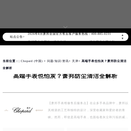
知识/资讯
2026年8月萧邦中国区售后服务网络优化升级公告
2026年8月萧邦全国官方售后客户服务热线：400-885-0231
▲
站点公告>
▼
萧邦官方全国统一服务热线400-885-0231，服务覆盖中国大陆、香港、澳门、台湾全部区域（非大陆需加拨“+86”）
2026年8月萧邦售后服务中心最新网点地址：
北京市朝阳区建国门外大街甲6号华熙国际中心写字楼D座11层1102室（北京总部）（需提前预约）
当前位置：
| Chopard (中国)
>
问题/知识/资讯
>
天津
> 高端手表也怕灰？萧邦防尘清洁
北京市东城区东长安街1号东方广场写字楼W3座6层602室（需提前预约）
全解析
高端手表也怕灰？萧邦防尘清洁全解析
天津市和平区赤峰道136号天津国际金融中心写字楼26层2603室（需提前预约）
上海市徐汇区虹桥路3号港汇中心写字楼2座37层3705室（需提前预约）
上海市黄浦区南京东路299号宏伊国际广场写字楼8层806室（需提前预约）
南京市秦淮区中山南路1号（新街口）南京中心写字楼22层C1-1室（需提前预约）
【萧邦手表维修售后服务点】在众多手表品牌中，萧邦以
常州市新北区龙锦路1590号现代传媒中心写字楼5号楼10层1008室（需提前预约）
其精湛的工艺和独特的设计，深受收藏家和爱好者的青
徐州市鼓楼区淮海东路29号苏宁广场IFC国际金融中心写字楼35层3508室（需提前预约）
睐。然而，即使是高端手表，也面临着灰尘和污垢的威
扬州市邗江区国展路29号星耀天地写字楼1号楼18层1803室（需提前预约）
胁。今天，我们就来深入解析萧邦手表的防尘清洁方法，