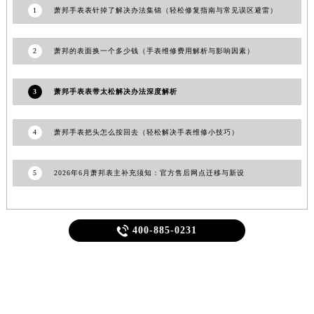
福建省漳州市龙文区步港路萧邦售后服务中心（需提前预约）
1
萧邦手表表针掉了解决办法集锦（轻松修复指南与常见误区避雷）
江苏省常州市新北区龙锦路1590号现代传媒中心5号楼10层1008室萧邦售后服务中心（需提前预约）
江苏省淮安市清江浦区淮海北路萧邦售后服务中心（需提前预约）
2
萧邦的表面换一个多少钱（手表维修费用解析与影响因素）
江苏省连云港市海州区通灌北路萧邦售后服务中心（需提前预约）
江苏省南京市秦淮区中山南路1号南京中心22层22-C1-C3室萧邦售后服务中心（需提前预约）
3
萧邦手表表带太松解决办法深度解析
江苏省宿迁市宿城区西湖路萧邦售后服务中心（需提前预约）
江苏省泰州市海陵区永定东路399号置地商务中心东塔（华润万象城）17层1706室萧邦售后服务中心（需提前预约）
4
萧邦手表把头怎么按回去（轻松解决手表维修小技巧）
江苏省徐州市鼓楼区淮海东路29号苏宁广场IFC国际金融中心35层3508室萧邦售后服务中心（需提前预约）
江苏省盐城市盐都区世纪大道5号盐城金融城写字楼1号楼16层1604室萧邦售后服务中心（需提前预约）
5
2026年6月萧邦表主补充须知：官方售后网点迁移与新设
江苏省扬州市邗江区国展路29号星耀天地写字楼1号楼18层1803室萧邦售后服务中心（需提前预约）
江苏省镇江市京口区中山东路萧邦售后服务中心（需提前预约）
江西省抚州市临川区赣东大道萧邦售后服务中心（需提前预约）

400-885-0231
江西省赣州市章贡区文清路萧邦售后服务中心（需提前预约）
江西省吉安市吉州区井冈山大道萧邦售后服务中心（需提前预约）
轻轻滑动下方栏目探索更多精彩内容
江西省景德镇市珠山区珠山中路萧邦售后服务中心（需提前预约）
江西省九江市浔阳区浔阳路萧邦售后服务中心（需提前预约）