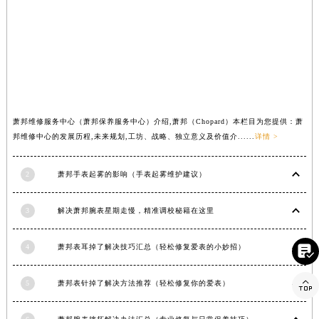
山西省大同市平城区迎宾街萧邦售后服务中心（需提前预约）
山西省晋城市城区黄华街萧邦售后服务中心（需提前预约）
山西省晋中市榆次区顺城街萧邦售后服务中心（需提前预约）
山西省临汾市尧都区解放路萧邦售后服务中心（需提前预约）
山西省吕梁市离石区永宁中路与建设街交叉口萧邦售后服务中心（需提前预约）
山西省朔州市朔城区怡西路与鄯阳西街交汇处萧邦售后服务中心（需提前预约）
萧邦维修服务中心（萧邦保养服务中心）介绍,萧邦（Chopard）本栏目为您提供：萧
山西省忻州市忻府区和平东街与七一南路交叉口萧邦售后服务中心（需提前预约）
邦维修中心的发展历程,未来规划,工坊、战略、独立意义及价值介......
详情 >
山西省阳泉市郊区平阳东街与新城大道交叉口萧邦售后服务中心（需提前预约）
山西省运城市盐湖区河东街萧邦售后服务中心（需提前预约）
2
萧邦手表起雾的影响（手表起雾维护建议）
山西省长治市潞州区英雄中路萧邦售后服务中心（需提前预约）
山西省太原市迎泽区迎泽街道解放路15号亨得利名表维修授权店3楼萧邦售后服务中心（需提前预约）
3
解决萧邦腕表星期走慢，精准调校秘籍在这里
天津市和平区赤峰道136号天津国际金融中心26层2603室萧邦售后服务中心（需提前预约）
安徽省安庆市迎江区人民路萧邦售后服务中心（需提前预约）
4
萧邦表耳掉了解决技巧汇总（轻松修复爱表的小妙招）

安徽省蚌埠市蚌山区淮河路萧邦售后服务中心（需提前预约）

安徽省亳州市谯城区魏武大道萧邦售后服务中心（需提前预约）
5
萧邦表针掉了解决方法推荐（轻松修复你的爱表）
安徽省池州市贵池区长江路萧邦售后服务中心（需提前预约）