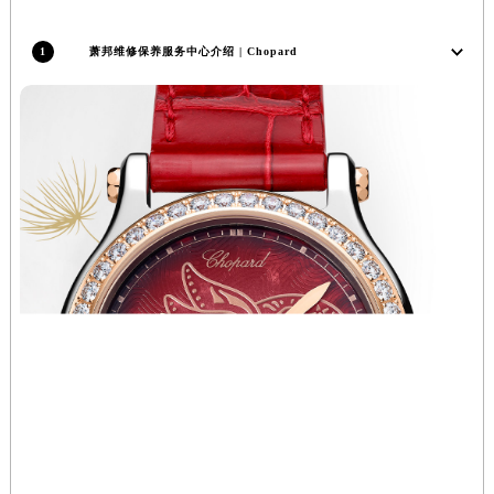
辽宁省沈阳市沈河区中街路137号亨得利名表维修授权店1楼萧邦售后服务中心（需提前预约）
辽宁省沈阳市沈河区中街路83号亨得利名表维修授权店1楼萧邦售后服务中心（需提前预约）
1
萧邦维修保养服务中心介绍 | Chopard
北京市朝阳区建国门外大街甲6号华熙国际中心D座11层1102室萧邦售后服务中心（北京总部）（需提前预约）
北京市东城区东长安街1号王府井东方广场W3座6层602室萧邦售后服务中心（需提前预约）
河北省保定市竞秀区朝阳北大街北国先天下萧邦售后服务中心（需提前预约）
内蒙古自治区阿拉善盟市左旗土尔扈特大街萧邦售后服务中心（需提前预约）
内蒙古自治区巴彦淖尔市临河区新华街萧邦售后服务中心（需提前预约）
内蒙古自治区包头市青山区幸福路甲3号王府井百货名表维修萧邦售后服务中心（需提前预约）
内蒙古自治区赤峰市红山区哈达街萧邦售后服务中心（需提前预约）
内蒙古自治区鄂尔多斯市东胜区伊金霍洛街萧邦售后服务中心（需提前预约）
内蒙古自治区呼伦贝尔市海拉尔区中央街萧邦售后服务中心（需提前预约）
内蒙古自治区通辽市科尔沁区明仁大街萧邦售后服务中心（需提前预约）
内蒙古自治区乌海市海勃湾区人民南路萧邦售后服务中心（需提前预约）
内蒙古自治区乌兰察布市集宁区恩和大街萧邦售后服务中心（需提前预约）
内蒙古自治区锡林郭勒盟市锡林浩特市光明街与额尔敦路交叉口萧邦售后服务中心（需提前预约）
内蒙古自治区兴安盟市乌兰浩特市兴安大街萧邦售后服务中心（需提前预约）