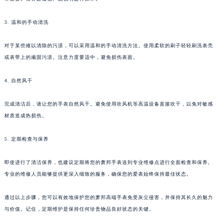
南宁市青秀区金湖路59号地王大厦12楼1224室（需提前预约）
合肥市蜀山区潜山路111号万象城华润大厦B座12楼03室（需提前预约）
3. 温和的手动清洗
泉州市丰泽区宝洲路729号浦西万达中心写字楼A座7楼709室（需提前预约）
青岛市南区山东路6号华润大厦B座22层04室（需提前预约）
对于某些难以清除的污渍，可以采用温和的手动清洗方法。使用柔软的刷子轻轻刷洗表壳
烟台市芝罘区胜利路139号万达金融中心A座907室（需提前预约）
或表带上的顽固污渍。注意力度要适中，避免损伤表面。
长春市朝阳区西安大路727号中银大厦A座(旺进大厦)18层09室（需提前预约）
4. 自然风干
贵阳市南明区都司高架桥路33号亨特国际金融中心14楼14D（需提前预约）
昆明市盘龙区北京路928号同德昆明广场写字楼10层06室（需提前预约）
完成清洁后，请让您的手表自然风干。避免使用吹风机等高温设备直接吹干，以免对敏感
石家庄市长安区中山东路39号勒泰中心写字楼B座13层07室（需提前预约）
材质造成热损伤。
西安市碑林区南关正街88号华侨城长安国际中心E座6楼10室（需提前预约）
海口市龙华区金贸东路5号海口华润大厦B座17层1707室（需提前预约）
5. 定期检查与保养
唐山市路南区新华东道100号万达广场写字楼A座10层1002室（需提前预约）
即使进行了清洁保养，也建议定期将您的萧邦手表送到专业维修点进行全面检查和保养。
台州市椒江区东海大道1800号腾达中心东1幢20楼2002室（需提前预约）
专业的维修人员能够提供更深入细致的服务，确保您的爱表始终保持最佳状态。
内蒙古自治区呼和浩特市玉泉区大学西街70号华润万象城写字楼（鄂尔多斯大厦）23层2326室（需提前预约）
甘肃省兰州市七里河区西津西路16号兰州中心写字楼21层2102室（需提前预约）
通过以上步骤，您可以有效地保护您的萧邦高端手表免受灰尘侵害，并保持其长久的魅力
重庆市解放碑渝中区民权路28号英利国际金融中心写字楼20层01室（需提前预约）
与价值。记住，定期维护是保持任何珍贵物品良好状态的关键。