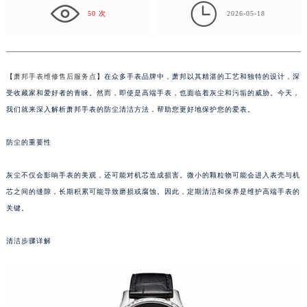
帮…
盐城市盐都区世纪大道5号盐城金融城写字楼1号楼16层1604室（需提前预约）

50 次
2026-05-18
泰州市海陵区永定东路399号置地商务中心东塔写字楼（华润万象城）17层1706室（需提前预约）
宁波市江北区大闸南路500号来福士广场办公楼20层2009室（需提前预约）
杭州市上城区钱江路1366号华润大厦写字楼A座5层503-5室（需提前预约）
【
萧邦手表维修售后服务点
】在众多手表品牌中，萧邦以其精湛的工艺和独特的设计，深
金华市金东区东市南街777号金华万达广场写字楼4号楼22层2209室（需提前预约）
受收藏家和爱好者的青睐。然而，即使是高端手表，也面临着灰尘和污垢的威胁。今天，
绍兴市越城区胜利东路379号世茂天际中心写字楼8层805室（需提前预约）
我们就来深入解析萧邦手表的防尘清洁方法，帮助您更好地保护您的爱表。
嘉兴市南湖区广益路705号嘉兴世界贸易中心写字楼A座13层1304室（需提前预约）
南昌市红谷滩新区红谷中大道998号绿地双子塔（中央广场）A1座办公楼14层07室（需提前预约）
防尘的重要性
济南市历下区经十路11111号华润中心写字楼（万象城）15层1508室（需提前预约）
广州市天河区天河路230号万菱汇国际中心写字楼A塔7层704室（需提前预约）
灰尘不仅会影响手表的美观，还可能对机芯造成损害。微小的颗粒物可能会进入表壳与机
芯之间的缝隙，长期积累可能导致磨损或腐蚀。因此，定期清洁和保养是维护高端手表的
广州市越秀区环市东路371-375号世界贸易中心大厦南塔写字楼15层07室（需提前预约）
关键。
深圳市罗湖区深南东路5001号华润大厦写字楼17层1701室（需提前预约）
惠州市惠城区江北文昌一路7号华贸大厦写字楼1座30层05室（需提前预约）
清洁步骤详解
厦门市思明区湖滨东路95号华润大厦写字楼B座11层1104室（需提前预约）
福州市鼓楼区五四路128-1号恒力城写字楼15层03室（需提前预约）
成都市锦江区人民东路6号SAC东原中心写字楼24层2406B室（需提前预约）