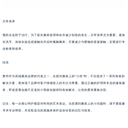
黑龙江省大庆市萨尔图区会战大街萧邦售后服务中心（需提前预约）
黑龙江省鹤岗市向阳区红军路萧邦售后服务中心（需提前预约）
日常保养
黑龙江省黑河市爱辉区中央街萧邦售后服务中心（需提前预约）
黑龙江省鸡西市鸡冠区红军路萧邦售后服务中心（需提前预约）
预防永远胜于治疗。为了延长腕表使用寿命并减少划痕的发生，日常保养尤为重要。避免
黑龙江省佳木斯市向阳区长安路萧邦售后服务中心（需提前预约）
在洗手、涂抹化妆品或接触化学品时佩戴腕表；尽量减少与硬物的直接接触；定期进行专
黑龙江省牡丹江市东安区太平路萧邦售后服务中心（需提前预约）
业检查和保养。
黑龙江省七台河市桃山区大同街萧邦售后服务中心（需提前预约）
黑龙江省齐齐哈尔市龙沙区龙华路萧邦售后服务中心（需提前预约）
结语
黑龙江省双鸭山市尖山区新兴大街萧邦售后服务中心（需提前预约）
萧邦作为高端腕表品牌的代表之一，在面对腕表上的“小伤”时，不仅提供了一系列有效的
黑龙江省绥化市北林区新华街与康庄路交叉口萧邦售后服务中心（需提前预约）
解决方案，更体现了品牌对客户情感投入的关注与尊重。通过正确的护理和专业的修复服
黑龙江省伊春市伊美区通河路萧邦售后服务中心（需提前预约）
务，即使是看似微不足道的小瑕疵也能得到有效解决，让您的爱表重焕光彩。
吉林省白城市洮北区明仁南街萧邦售后服务中心（需提前预约）
吉林省白山市浑江区浑江大街萧邦售后服务中心（需提前预约）
记住，每一次精心呵护都是对时间的艺术表达。当您遇到腕表上的小问题时，请不要犹豫
吉林省吉林市船营区河南街萧邦售后服务中心（需提前预约）
寻求专业帮助，并采取适当的措施来保护这份珍贵的记忆与投资。
吉林省辽源市龙山区人民大街萧邦售后服务中心（需提前预约）
吉林省梅河口市新华街道梅河大街萧邦售后服务中心（需提前预约）