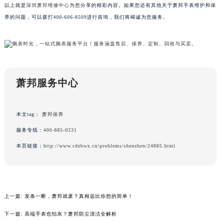
以上就是
深圳萧邦维修中心
为您分享的精彩内容。如果您还有其他关于萧邦手表维护和保
吉林省四平市铁东区紫气大路与南九经街交汇处萧邦售后服务中心（需提前预约）
养的问题，可以拨打400-606-8509进行咨询，我们将竭诚为您服务。
吉林省松原市宁江区五环大街萧邦售后服务中心（需提前预约）
吉林省通化市东昌区环通乡江南大街萧邦售后服务中心（需提前预约）
吉林省延边市延吉市解放路萧邦售后服务中心（需提前预约）
辽宁省鞍山市铁东区站前街萧邦售后服务中心（需提前预约）
辽宁省本溪市平山区胜利路萧邦售后服务中心（需提前预约）
萧邦服务中心
辽宁省朝阳市双塔区新华路萧邦售后服务中心（需提前预约）
辽宁省丹东市振兴区七经街萧邦售后服务中心（需提前预约）
本文tag：
萧邦保养
辽宁省抚顺市新抚区东一路萧邦售后服务中心（需提前预约）
服务专线：
400-885-0231
辽宁省阜新市海州区解放大街萧邦售后服务中心（需提前预约）
本页链接：
http://www.cdzbwx.cn/problems/shenzhen/24885.html
辽宁省葫芦岛市连山区中央路萧邦售后服务中心（需提前预约）
辽宁省锦州市古塔区中央大街萧邦售后服务中心（需提前预约）
辽宁省辽阳市白塔区新运大街萧邦售后服务中心（需提前预约）
辽宁省盘锦市兴隆台区石油大街萧邦售后服务中心（需提前预约）
上一篇:
发条一断，萧邦就废？真相远比你想的简单！
辽宁省铁岭市银州区南马路萧邦售后服务中心（需提前预约）
下一篇:
高端手表也怕灰？萧邦防尘清洁全解析
辽宁省营口市站前区市府路与渤海大街交叉口萧邦售后服务中心（需提前预约）