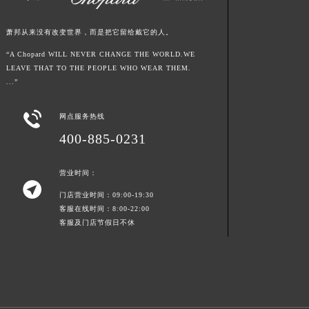
山东省枣庄市滕州市北辛路与善国路交叉口萧邦售后服务中心（需提前预约）
萧邦从来没有改变世界，而是把它留给戴它的人。
山东省淄博市张店区金晶大道萧邦售后服务中心（需提前预约）
上海市黄浦区南京东路299号宏伊国际广场写字楼8层806室萧邦售后服务中心（需提前预约）
“A Chopard WILL NEVER CHANGE THE WORLD.WE
LEAVE THAT TO THE PEOPLE WHO WEAR THEM.
上海市徐汇区虹桥路3号港汇中心2座37层3705室萧邦售后服务中心（需提前预约）
...”
浙江省杭州市上城区钱江路1366号华润大厦A座5层503-5室萧邦售后服务中心（需提前预约）
浙江省湖州市吴兴区劳动路萧邦售后服务中心（需提前预约）

网点服务热线
浙江省嘉兴市南湖区广益路705号嘉兴世界贸易中心A座13层1304室萧邦售后服务中心（需提前预约）
400-885-0231
浙江省金华市金东区东市南街777号金华万达广场4号楼22楼2209室萧邦售后服务中心（需提前预约）
浙江省丽水市莲都区解放街萧邦售后服务中心（需提前预约）
营业时间：

浙江省宁波市江北区大闸南路500号来福士广场办公楼20层2009室萧邦售后服务中心（需提前预约）
门店营业时间：09:00-19:30
浙江省衢州市柯城区上街萧邦售后服务中心（需提前预约）
客服在线时间：8:00-22:00
客服及门店节假日不休
浙江省绍兴市越城区胜利东路379号世茂天际中心写字楼8层805室萧邦售后服务中心（需提前预约）
浙江省舟山市定海区解放东路萧邦售后服务中心（需提前预约）
澳门特别行政区大堂区议事亭前地（新马路）萧邦售后服务中心（需提前预约）
澳门特别行政区风顺堂区南湾大马路萧邦售后服务中心（需提前预约）
澳门特别行政区花地玛堂区关闸广场萧邦售后服务中心（需提前预约）