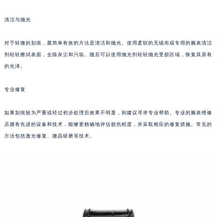
重庆市江北区观音桥步行街2号融恒时代广场写字楼9层902室（需提前预约）
清洁与抛光
长沙市芙蓉区定王台街道建湘路393号世茂环球金融中心写字楼（芙蓉广场）10层13室（需提前预约）
郑州市二七区铭功路10号华润大厦写字楼29层2905室（需提前预约）
对于轻微的划痕，最简单有效的方法是清洁和抛光。使用柔软的无绒布或专用的腕表清洁
太原市迎泽区解放路15号亨得利名表服务中心（品牌授权店）3层整层（需提前预约）
剂轻轻擦拭表面，去除灰尘和污垢。随后可以使用抛光剂轻轻抛光受损区域，恢复其原有
沈阳市沈河区中街路137号亨得利名表服务中心（品牌授权店）1层整层（需提前预约）
的光泽。
沈阳市沈河区中街路83号亨得利名表服务中心（品牌授权店）1层整层（需提前预约）
专业修复
乌鲁木齐市天山区红山路26号时代广场（CCMALL）C座17层17-B（需提前预约）
温州市鹿城区锦绣路1067号置信广场10层1015室（需提前预约）
如果划痕较为严重或经过初步处理后效果不明显，则建议寻求专业帮助。专业的腕表维修
哈尔滨市道里区友谊西路600号富力中心T2座写字楼29层03室（需提前预约）
店拥有先进的设备和技术，能够更精确地评估损伤程度，并采取相应的修复措施。常见的
大连市中山区人民路15号国际金融大厦7层G室（需提前预约）
方法包括激光修复、微晶研磨等技术。
佛山市禅城区季华五路57号万科金融中心C座12层1205室（需提前预约）
东莞市东城街道鸿福东路1号民盈国贸中心T1写字楼9层907室（需提前预约）
无锡市梁溪区人民中路139号恒隆广场写字楼1座11层1104室（需提前预约）
南通市崇川区工农路57号圆融广场写字楼16层1603室（需提前预约）
苏州市苏州工业园区星港街199号苏州中心办公楼C座22层08室（需提前预约）
武汉市江汉区解放大道686号世界贸易大厦38层09室（需提前预约）