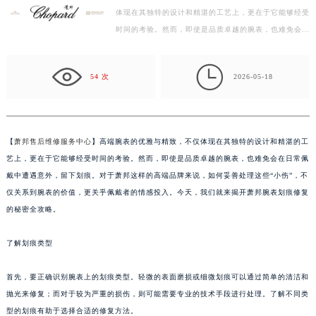
体现在其独特的设计和精湛的工艺上，更在于它能够经受
盐城市盐都区世纪大道5号盐城金融城写字楼1号楼16层1604室（需提前预约）
时间的考验。然而，即使是品质卓越的腕表，也难免会在
泰州市海陵区永定东路399号置地商务中心东塔写字楼（华润万象城）17层1706室（需提前预约）
日常佩戴中遭遇意外，留下划痕。对于萧邦这样的高端…
宁波市江北区大闸南路500号来福士广场办公楼20层2009室（需提前预约）

杭州市上城区钱江路1366号华润大厦写字楼A座5层503-5室（需提前预约）
54 次
2026-05-18
金华市金东区东市南街777号金华万达广场写字楼4号楼22层2209室（需提前预约）
绍兴市越城区胜利东路379号世茂天际中心写字楼8层805室（需提前预约）
嘉兴市南湖区广益路705号嘉兴世界贸易中心写字楼A座13层1304室（需提前预约）
【
萧邦售后维修服务中心
】高端腕表的优雅与精致，不仅体现在其独特的设计和精湛的工
南昌市红谷滩新区红谷中大道998号绿地双子塔（中央广场）A1座办公楼14层07室（需提前预约）
艺上，更在于它能够经受时间的考验。然而，即使是品质卓越的腕表，也难免会在日常佩
济南市历下区经十路11111号华润中心写字楼（万象城）15层1508室（需提前预约）
戴中遭遇意外，留下划痕。对于萧邦这样的高端品牌来说，如何妥善处理这些“小伤”，不
广州市天河区天河路230号万菱汇国际中心写字楼A塔7层704室（需提前预约）
仅关系到腕表的价值，更关乎佩戴者的情感投入。今天，我们就来揭开萧邦腕表划痕修复
的秘密全攻略。
广州市越秀区环市东路371-375号世界贸易中心大厦南塔写字楼15层07室（需提前预约）
深圳市罗湖区深南东路5001号华润大厦写字楼17层1701室（需提前预约）
了解划痕类型
惠州市惠城区江北文昌一路7号华贸大厦写字楼1座30层05室（需提前预约）
厦门市思明区湖滨东路95号华润大厦写字楼B座11层1104室（需提前预约）
首先，要正确识别腕表上的划痕类型。轻微的表面磨损或细微划痕可以通过简单的清洁和
福州市鼓楼区五四路128-1号恒力城写字楼15层03室（需提前预约）
抛光来修复；而对于较为严重的损伤，则可能需要专业的技术手段进行处理。了解不同类
成都市锦江区人民东路6号SAC东原中心写字楼24层2406B室（需提前预约）
型的划痕有助于选择合适的修复方法。