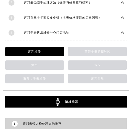
7
萧邦表壳割手处理方法（保养与修复技巧指南）
福建省漳州市龙文区步港路萧邦售后服务中心（需提前预约）
江苏省常州市新北区龙锦路1590号现代传媒中心5号楼10层1008室萧邦售后服务中心（需提前预约）
8
萧邦在三十年前卖多少钱（名表价格变迁的历史洞察）
江苏省淮安市清江浦区淮海北路萧邦售后服务中心（需提前预约）
江苏省连云港市海州区通灌北路萧邦售后服务中心（需提前预约）
9
萧邦手表售后维修中心门店地址
江苏省南京市秦淮区中山南路1号南京中心22层22-C1-C3室萧邦售后服务中心（需提前预约）
江苏省宿迁市宿城区西湖路萧邦售后服务中心（需提前预约）
萧邦维修
萧邦手表调整时间
江苏省泰州市海陵区永定东路399号置地商务中心东塔（华润万象城）17层1706室萧邦售后服务中心（需提前预约）
江苏省徐州市鼓楼区淮海东路29号苏宁广场IFC国际金融中心35层3508室萧邦售后服务中心（需提前预约）
沧州
包头
江苏省盐城市盐都区世纪大道5号盐城金融城写字楼1号楼16层1604室萧邦售后服务中心（需提前预约）
萧邦，手表维修
萧邦售后
江苏省扬州市邗江区国展路29号星耀天地写字楼1号楼18层1803室萧邦售后服务中心（需提前预约）
江苏省镇江市京口区中山东路萧邦售后服务中心（需提前预约）
江西省抚州市临川区赣东大道萧邦售后服务中心（需提前预约）
随机推荐
江西省赣州市章贡区文清路萧邦售后服务中心（需提前预约）
江西省吉安市吉州区井冈山大道萧邦售后服务中心（需提前预约）
江西省景德镇市珠山区珠山中路萧邦售后服务中心（需提前预约）
1
萧邦表带太松处理办法推荐
江西省九江市浔阳区浔阳路萧邦售后服务中心（需提前预约）