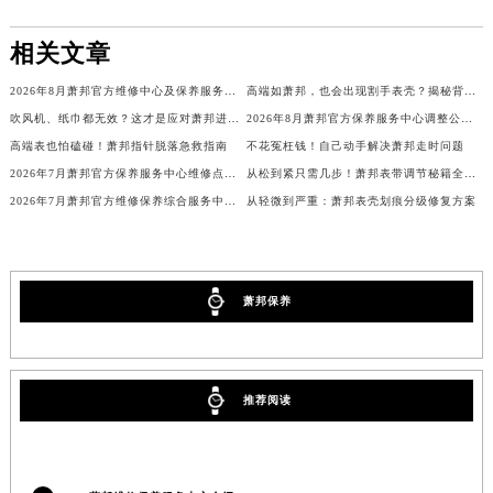
辽宁省沈阳市沈河区中街路137号亨得利名表维修授权店1楼萧邦售后服务中心（需提前预约）
相关文章
辽宁省沈阳市沈河区中街路83号亨得利名表维修授权店1楼萧邦售后服务中心（需提前预约）
北京市朝阳区建国门外大街甲6号华熙国际中心D座11层1102室萧邦售后服务中心（北京总部）（需提前预约）
2026年8月萧邦官方维修中心及保养服务中心迁移与增设补充确认终稿
高端如萧邦，也会出现割手表壳？揭秘背后细节
北京市东城区东长安街1号王府井东方广场W3座6层602室萧邦售后服务中心（需提前预约）
吹风机、纸巾都无效？这才是应对萧邦进水的正确姿势
2026年8月萧邦官方保养服务中心调整公告：迁址+新设维修点
河北省保定市竞秀区朝阳北大街北国先天下萧邦售后服务中心（需提前预约）
高端表也怕磕碰！萧邦指针脱落急救指南
不花冤枉钱！自己动手解决萧邦走时问题
2026年7月萧邦官方保养服务中心维修点搬迁及增设补充确认正式发布
从松到紧只需几步！萧邦表带调节秘籍全解析
内蒙古自治区阿拉善盟市左旗土尔扈特大街萧邦售后服务中心（需提前预约）
2026年7月萧邦官方维修保养综合服务中心调整补充公告确认终稿发布
从轻微到严重：萧邦表壳划痕分级修复方案
内蒙古自治区巴彦淖尔市临河区新华街萧邦售后服务中心（需提前预约）
内蒙古自治区包头市青山区幸福路甲3号王府井百货名表维修萧邦售后服务中心（需提前预约）
内蒙古自治区赤峰市红山区哈达街萧邦售后服务中心（需提前预约）
内蒙古自治区鄂尔多斯市东胜区伊金霍洛街萧邦售后服务中心（需提前预约）
萧邦保养
内蒙古自治区呼伦贝尔市海拉尔区中央街萧邦售后服务中心（需提前预约）
内蒙古自治区通辽市科尔沁区明仁大街萧邦售后服务中心（需提前预约）
内蒙古自治区乌海市海勃湾区人民南路萧邦售后服务中心（需提前预约）
推荐阅读
内蒙古自治区乌兰察布市集宁区恩和大街萧邦售后服务中心（需提前预约）
内蒙古自治区锡林郭勒盟市锡林浩特市光明街与额尔敦路交叉口萧邦售后服务中心（需提前预约）
内蒙古自治区兴安盟市乌兰浩特市兴安大街萧邦售后服务中心（需提前预约）