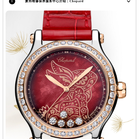
1
萧邦维修保养服务中心介绍 | Chopard
山西省大同市平城区迎宾街萧邦售后服务中心（需提前预约）
山西省晋城市城区黄华街萧邦售后服务中心（需提前预约）
山西省晋中市榆次区顺城街萧邦售后服务中心（需提前预约）
山西省临汾市尧都区解放路萧邦售后服务中心（需提前预约）
山西省吕梁市离石区永宁中路与建设街交叉口萧邦售后服务中心（需提前预约）
山西省朔州市朔城区怡西路与鄯阳西街交汇处萧邦售后服务中心（需提前预约）
山西省忻州市忻府区和平东街与七一南路交叉口萧邦售后服务中心（需提前预约）
山西省阳泉市郊区平阳东街与新城大道交叉口萧邦售后服务中心（需提前预约）
山西省运城市盐湖区河东街萧邦售后服务中心（需提前预约）
山西省长治市潞州区英雄中路萧邦售后服务中心（需提前预约）
山西省太原市迎泽区迎泽街道解放路15号亨得利名表维修授权店3楼萧邦售后服务中心（需提前预约）
天津市和平区赤峰道136号天津国际金融中心26层2603室萧邦售后服务中心（需提前预约）
安徽省安庆市迎江区人民路萧邦售后服务中心（需提前预约）
安徽省蚌埠市蚌山区淮河路萧邦售后服务中心（需提前预约）
安徽省亳州市谯城区魏武大道萧邦售后服务中心（需提前预约）
安徽省池州市贵池区长江路萧邦售后服务中心（需提前预约）