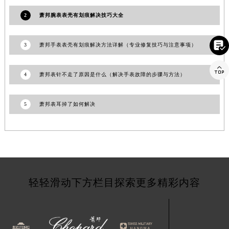
江西省南昌市红谷滩新区红谷中大道998号绿地双子塔（中央广场）A1座办公楼14层1407室萧邦售后服务中心（需提前预约）
2
萧邦腕表表壳有划痕解决技巧大全
江西省萍乡市安源区萍安北大道与康庄路交叉口萧邦售后服务中心（需提前预约）
江西省上饶市信州区滨江西路萧邦售后服务中心（需提前预约）

3
萧邦手表表壳有划痕解决方法详解（专业修复技巧与注意事项）
江西省新余市渝水区北湖西路萧邦售后服务中心（需提前预约）

江西省宜春市袁州区中山中路萧邦售后服务中心（需提前预约）
4
萧邦表针不走了原因是什么（解决手表故障的步骤与方法）
江西省鹰潭市月湖区胜利东路萧邦售后服务中心（需提前预约）
山东省德州市德城区东风中路萧邦售后服务中心（需提前预约）
5
萧邦表耳掉了如何解决
山东省东营市东营区济南路萧邦售后服务中心（需提前预约）
山东省济南市历下区经十路11111号华润中心写字楼（万象城）15层1508室萧邦售后服务中心（需提前预约）
山东省济宁市任城区太白楼路萧邦售后服务中心（需提前预约）
山东省莱芜市文化南路8号银座商城名表维修一楼名表维修萧邦售后服务中心（需提前预约）
山东省临沂市兰山区解放路萧邦售后服务中心（需提前预约）
轻轻滑动下方栏目探索更多精彩内容
山东省日照市东港区烟台路萧邦售后服务中心（需提前预约）
山东省泰安市泰山区财源街道泰山大街萧邦售后服务中心（需提前预约）
山东省威海市环翠区新威海路89号振华商厦一楼名表维修萧邦售后服务中心（需提前预约）
山东省潍坊市奎文区东风东街萧邦售后服务中心（需提前预约）