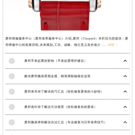
安徽省滁州市琅琊区南谯北路萧邦售后服务中心（需提前预约）
安徽省阜阳市颍州区颍州北路萧邦售后服务中心（需提前预约）
安徽省淮北市相山区淮海路萧邦售后服务中心（需提前预约）
安徽省淮南市田家庵区国庆中路萧邦售后服务中心（需提前预约）
萧邦维修服务中心（萧邦保养服务中心）介绍,萧邦（Chopard）本栏目为您提供：萧
安徽省黄山市屯溪区黄山西路萧邦售后服务中心（需提前预约）
邦维修中心的发展历程,未来规划,工坊、战略、独立意义及价值介......
详情 >
安徽省六安市金安区解放中路萧邦售后服务中心（需提前预约）
安徽省马鞍山市雨山区湖南西路萧邦售后服务中心（需提前预约）
2
萧邦手表起雾的影响（手表起雾维护建议）
安徽省宿州市埇桥区人民中路萧邦售后服务中心（需提前预约）
安徽省铜陵市铜官区石城大道萧邦售后服务中心（需提前预约）
3
解决萧邦腕表星期走慢，精准调校秘籍在这里
安徽省芜湖市镜湖区中山路步行街萧邦售后服务中心（需提前预约）
安徽省宣城市宣州区叠嶂西路萧邦售后服务中心（需提前预约）
4
萧邦表耳掉了解决技巧汇总（轻松修复爱表的小妙招）
福建省龙岩市新罗区九一南路萧邦售后服务中心（需提前预约）
5
萧邦表针掉了解决方法推荐（轻松修复你的爱表）
福建省南平市建阳区人民西路萧邦售后服务中心（需提前预约）
福建省宁德市蕉城区天湖东路萧邦售后服务中心（需提前预约）
6
萧邦腕表摔坏解决办法汇总（专业修复与日常保养技巧）
福建省莆田市城厢区霞林街道荔华东大道萧邦售后服务中心（需提前预约）
福建省三明市三元区东乾二路萧邦售后服务中心（需提前预约）