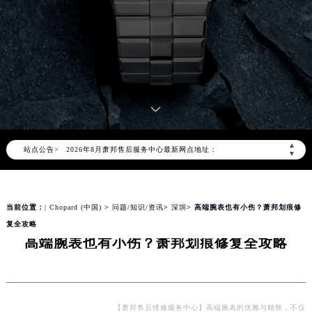
2026年8月萧邦中国区售后服务网络优化升级公告
2026年8月萧邦全国官方售后客户服务热线：400-885-0231
萧邦官方全国统一服务热线400-885-0231，服务覆盖中国大陆、香港、澳门、台湾全部区域（非大陆需加拨“+86”）
2026年8月萧邦售后服务中心最新网点地址：
▲
站点公告>
北京市朝阳区建国门外大街甲6号华熙国际中心写字楼D座11层1102室（北京总部）（需提前预约）
▼
北京市东城区东长安街1号东方广场写字楼W3座6层602室（需提前预约）
天津市和平区赤峰道136号天津国际金融中心写字楼26层2603室（需提前预约）
当前位置：
| Chopard (中国)
>
问题/知识/资讯
>
深圳
> 高端腕表也有小伤？萧邦划痕修
上海市徐汇区虹桥路3号港汇中心写字楼2座37层3705室（需提前预约）
复全攻略
上海市黄浦区南京东路299号宏伊国际广场写字楼8层806室（需提前预约）
高端腕表也有小伤？萧邦划痕修复全攻略
南京市秦淮区中山南路1号（新街口）南京中心写字楼22层C1-1室（需提前预约）
常州市新北区龙锦路1590号现代传媒中心写字楼5号楼10层1008室（需提前预约）
徐州市鼓楼区淮海东路29号苏宁广场IFC国际金融中心写字楼35层3508室（需提前预约）
扬州市邗江区国展路29号星耀天地写字楼1号楼18层1803室（需提前预约）
【萧邦售后维修服务中心】高端腕表的优雅与精致，不仅