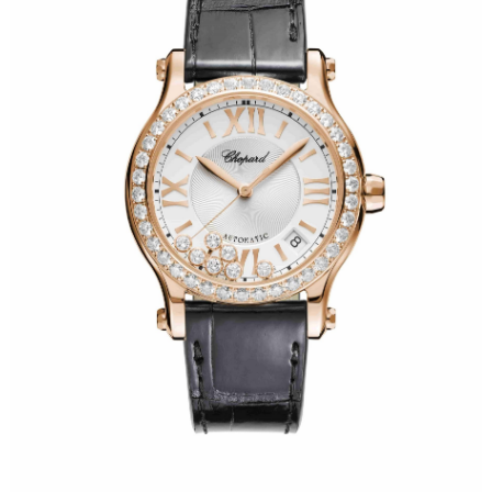
南宁市青秀区金湖路59号地王大厦12楼1224室（需提前预约）
合肥市蜀山区潜山路111号万象城华润大厦B座12楼03室（需提前预约）
泉州市丰泽区宝洲路729号浦西万达中心写字楼A座7楼709室（需提前预约）
青岛市南区山东路6号华润大厦B座22层04室（需提前预约）
烟台市芝罘区胜利路139号万达金融中心A座907室（需提前预约）
长春市朝阳区西安大路727号中银大厦A座(旺进大厦)18层09室（需提前预约）
贵阳市南明区都司高架桥路33号亨特国际金融中心14楼14D（需提前预约）
昆明市盘龙区北京路928号同德昆明广场写字楼10层06室（需提前预约）
石家庄市长安区中山东路39号勒泰中心写字楼B座13层07室（需提前预约）
西安市碑林区南关正街88号华侨城长安国际中心E座6楼10室（需提前预约）
海口市龙华区金贸东路5号海口华润大厦B座17层1707室（需提前预约）
唐山市路南区新华东道100号万达广场写字楼A座10层1002室（需提前预约）
台州市椒江区东海大道1800号腾达中心东1幢20楼2002室（需提前预约）
内蒙古自治区呼和浩特市玉泉区大学西街70号华润万象城写字楼（鄂尔多斯大厦）23层2326室（需提前预约）
甘肃省兰州市七里河区西津西路16号兰州中心写字楼21层2102室（需提前预约）
重庆市解放碑渝中区民权路28号英利国际金融中心写字楼20层01室（需提前预约）