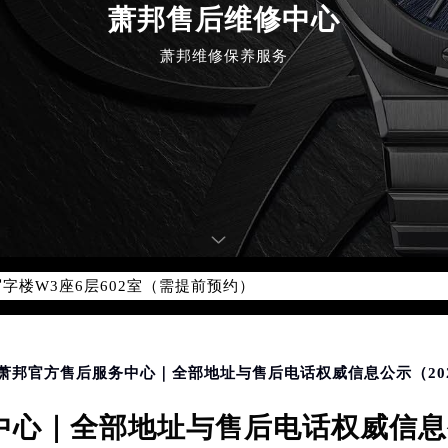
萧邦售后维修中心
萧邦维修保养服务
优化升级公告
：400-885-0231
5-0231，服务覆盖中国大陆、香港、澳门、台湾全部区域（非大陆需
点地址：
国际中心写字楼D座11层1102室（北京总部）（需提前预约）
字楼W3座6层602室（需提前预约）
融中心写字楼26层2603室（需提前预约）
2座37层3705室（需提前预约）
际广场写字楼8层806室（需提前预约）
春萧邦官方售后服务中心｜全部地址与售后电话权威信息公示（20
南京中心写字楼22层C1-1室（需提前预约）
心｜全部地址与售后电话权威信息公
中心写字楼5号楼10层1008室（需提前预约）