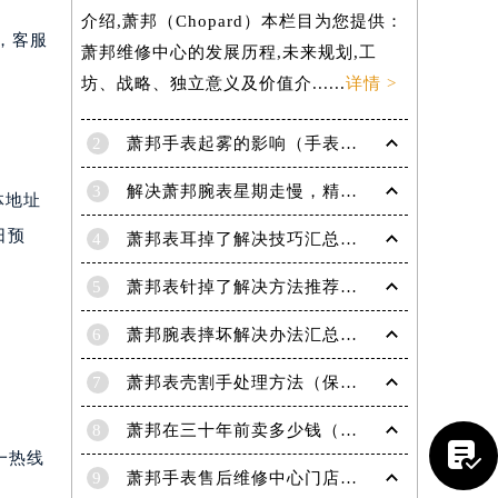
介绍,萧邦（Chopard）本栏目为您提供：
线，客服
萧邦维修中心的发展历程,未来规划,工
坊、战略、独立意义及价值介......
详情 >
2
萧邦手表起雾的影响（手表起雾维护建议）
3
解决萧邦腕表星期走慢，精准调校秘籍在这里
体地址
日预
4
萧邦表耳掉了解决技巧汇总（轻松修复爱表的小妙招）
5
萧邦表针掉了解决方法推荐（轻松修复你的爱表）
6
萧邦腕表摔坏解决办法汇总（专业修复与日常保养技巧）
7
萧邦表壳割手处理方法（保养与修复技巧指南）
8
萧邦在三十年前卖多少钱（名表价格变迁的历史洞察）

一热线
提前预约）
9
萧邦手表售后维修中心门店地址