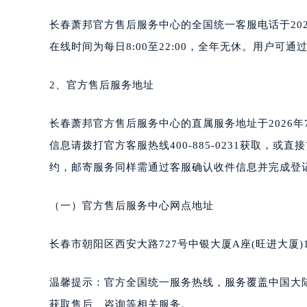
苏州市苏州工业园区星港街199号苏州
武汉市江汉区解放大道686号世界贸易
长春萧邦官方售后服务中心的全国统一客服电话于2026
南宁市青秀区金湖路59号地王大厦12
在线时间为每日8:00至22:00，全年无休。用户
合肥市蜀山区潜山路111号万象城华润
泉州市丰泽区宝洲路729号浦西万达中
2、官方售后服务地址
青岛市南区山东路6号华润大厦B座2
烟台市芝罘区胜利路139号万达金融中
长春萧邦官方售后服务中心的直属服务地址于2026
长春市朝阳区西安大路727号中银大厦
信息请拨打官方客服热线400-885-0231获取，
贵阳市南明区都司高架桥路33号亨特
约，邮寄服务同样需通过客服确认收件信息并完成登
昆明市盘龙区北京路928号同德昆明
石家庄市长安区中山东路39号勒泰中
（一）官方售后服务中心网点地址
西安市碑林区南关正街88号华侨城长
海口市龙华区金贸东路5号海口华润大厦
长春市朝阳区西安大路727号中银大厦A座(旺进大厦)
唐山市路南区新华东道100号万达广场
台州市椒江区东海大道1800号腾达中
温馨提示：官方全国统一服务热线，服务覆盖中国大
内蒙古自治区呼和浩特市玉泉区大学西
获取售后、咨询等相关服务。