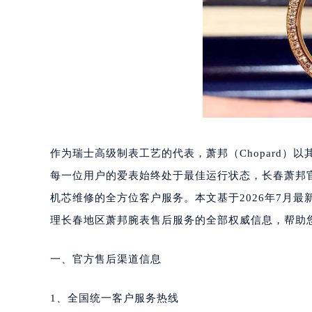
福州市鼓楼区五四路128-1号恒力城
成都市锦江区人民东路6号SAC东原中
重庆市江北区观音桥步行街2号融恒时
长沙市芙蓉区定王台街道建湘路393
郑州市二七区铭功路10号华润大厦写字
太原市迎泽区解放路15号亨得利名
沈阳市沈河区中街路137号亨得利名
沈阳市沈河区中街路83号亨得利名
作为瑞士高级制表工艺的代表，萧邦（Chopard
乌鲁木齐市天山区红山路26号时代广场
每一位用户的爱表始终处于最佳运行状态，长春萧邦
温州市鹿城区锦绣路1067号置信广场
机芯维修的全方位客户服务。本文基于2026年7月
哈尔滨市道里区友谊西路600号富力中
大连市中山区人民路15号国际金融大
理长春地区萧邦腕表售后服务的全部权威信息，帮助
佛山市禅城区季华五路57号万科金融中
东莞市东城街道鸿福东路1号民盈国贸
一、官方售后渠道信息
无锡市梁溪区人民中路139号恒隆广场
南通市崇川区工农路57号圆融广场写字
1、全国统一客户服务热线