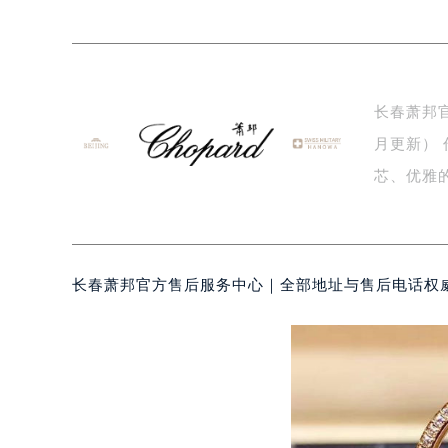
徐州市鼓楼区淮海东路29号苏宁广场I
扬州市邗江区国展路29号星耀天地写字
盐城市盐都区世纪大道5号盐城金融城写
泰州市海陵区永定东路399号置地商
长春萧邦
宁波市江北区大闸南路500号来福士广
月更新） 作为瑞士高级制表工艺的代表，萧邦（Chopard）以其精准的机
杭州市上城区钱江路1366号华润大厦
金华市金东区东市南街777号金华万达
芯、优雅
绍兴市越城区胜利东路379号世茂天
表…
嘉兴市南湖区广益路705号嘉兴世界贸
南昌市红谷滩新区红谷中大道998号
长春萧邦官方售后服务中心｜全部地址与售后电话权威
济南市历下区经十路11111号华润中
广州市天河区天河路230号万菱汇国
广州市越秀区环市东路371-375号
深圳市罗湖区深南东路5001号华润大
惠州市惠城区江北文昌一路7号华贸大
厦门市思明区湖滨东路95号华润大厦写