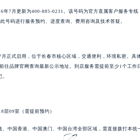
中心办公楼C座22层08室（需提前预约）
大厦38层09室（需提前预约）
年7月更新为400-885-0231。该号码为官方直属客户服务专
楼1224室（需提前预约）
可通过此号码进行服务预约、进度查询、费用咨询及技术答疑。
大厦B座12楼03室（需提前预约）
心写字楼A座7楼709室（需提前预约）
2层04室（需提前预约）
心A座907室（需提前预约）
年7月正式启用，位于长春市核心区域，交通便利，环境私密。具
A座(旺进大厦)18层09室（需提前预约）
或直接前往品牌官网查询最新公示地址。到店服务需提前至少1个工作
国际金融中心14楼14D（需提前预约）
记。
广场写字楼10层06室（需提前预约）
心写字楼B座13层07室（需提前预约）
安国际中心E座6楼10室（需提前预约）
B座17层1707室（需提前预约）
18层09室（需提前预约）
写字楼A座10层1002室（需提前预约）
心东1幢20楼2002室（需提前预约）
陆、中国香港、中国澳门、中国台湾全部区域，需直接拨打本统
街70号华润万象城写字楼（鄂尔多斯大厦）23层2326室（需