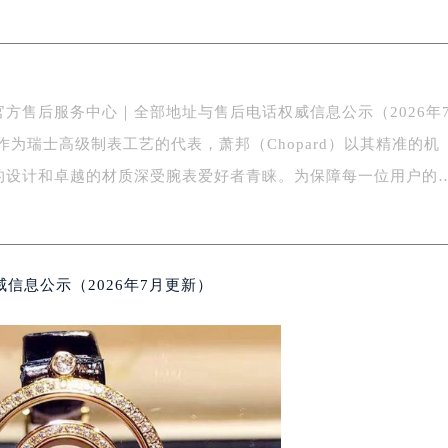
FC国际金融中心写字楼35层3508室（需提前预约）
楼1号楼18层1803室（需提前预约）
字楼1号楼16层1604室（需提前预约）
务中心东塔写字楼（华润万象城）17层1706室（需提前预约）
官方售后服务中心｜全部地址与售后电话权威信息公示（2026年
场办公楼20层2009室（需提前预约）
写字楼A座5层503-5室（需提前预约）
广场写字楼4号楼22层2209室（需提前预约）
的设计和卓越的材质深受腕表爱好者青睐。为保障每一位用户的
际中心写字楼8层805室（需提前预约）
易中心写字楼A座13层1304室（需提前预约）
绿地双子塔（中央广场）A1座办公楼14层07室（需提前预约）
信息公示（2026年7月更新）
心写字楼（万象城）15层1508室（需提前预约）
际中心写字楼A塔7层704室（需提前预约）
世界贸易中心大厦南塔写字楼15层07室（需提前预约）
厦写字楼17层1701室（需提前预约）
厦写字楼1座30层05室（需提前预约）
字楼B座11层1104室（需提前预约）