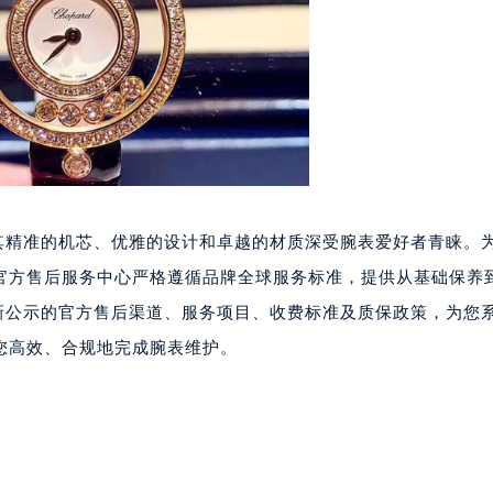
写字楼15层03室（需提前预约）
心写字楼24层2406B室（需提前预约）
代广场写字楼9层902室（需提前预约）
号世茂环球金融中心写字楼（芙蓉广场）10层13室（需提前预约
楼29层2905室（需提前预约）
表服务中心（品牌授权店）3层整层（需提前预约）
表服务中心（品牌授权店）1层整层（需提前预约）
表服务中心（品牌授权店）1层整层（需提前预约）
）以其精准的机芯、优雅的设计和卓越的材质深受腕表爱好者青睐。
（CCMALL）C座17层17-B（需提前预约）
官方售后服务中心严格遵循品牌全球服务标准，提供从基础保养
10层1015室（需提前预约）
最新公示的官方售后渠道、服务项目、收费标准及质保政策，为您
心T2座写字楼29层03室（需提前预约）
厦7层G室（需提前预约）
您高效、合规地完成腕表维护。
心C座12层1205室（需提前预约）
中心T1写字楼9层907室（需提前预约）
写字楼1座11层1104室（需提前预约）
楼16层1603室（需提前预约）