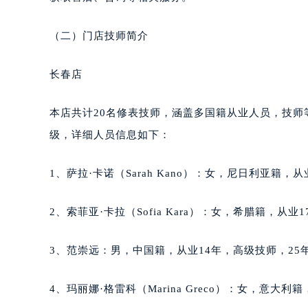
甘肃省兰州市七里河区西津西路16号兰
重庆市解放碑渝中区民权路28号英利
（二）门店技师简介
黑龙江省大庆市萨尔图区会战大街萧
黑龙江省鹤岗市向阳区红军路萧邦售
长春店
黑龙江省黑河市爱辉区中央街萧邦售
黑龙江省鸡西市鸡冠区红军路萧邦售
本店共计20名修表技师，涵盖多国籍从业人员，技
黑龙江省佳木斯市向阳区长安路萧邦
级，详细人员信息如下：
黑龙江省牡丹江市东安区太平路萧邦
黑龙江省七台河市桃山区大同街萧邦
1、萨拉·卡诺（Sarah Kano）：女，尼日利亚籍，
黑龙江省齐齐哈尔市龙沙区龙华路萧
黑龙江省双鸭山市尖山区新兴大街萧
2、索菲亚·卡拉（Sofia Kara）：女，希腊籍，从业
黑龙江省绥化市北林区新华街与康庄
黑龙江省伊春市伊美区通河路萧邦售
3、范崇远：男，中国籍，从业14年，高级技师，25年
吉林省白城市洮北区明仁南街萧邦售
吉林省白山市浑江区浑江大街萧邦售
4、玛丽娜·格雷科（Marina Greco）：女，意大
吉林省吉林市船营区河南街萧邦售后