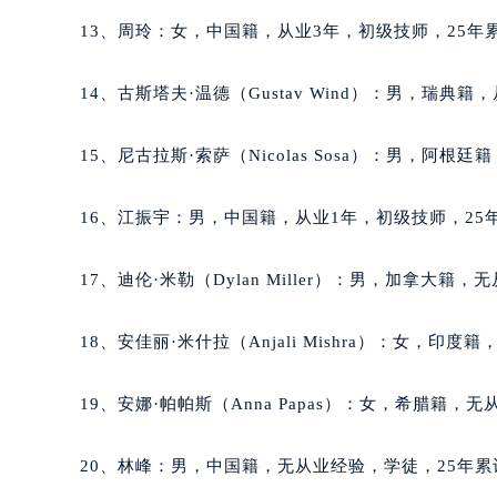
辽宁省铁岭市银州区南马路萧邦售后
13、周玲：女，中国籍，从业3年，初级技师，25年累
辽宁省营口市站前区市府路与渤海大
辽宁省沈阳市沈河区中街路137号亨
14、古斯塔夫·温德（Gustav Wind）：男，瑞典
辽宁省沈阳市沈河区中街路83号亨
北京市朝阳区建国门外大街甲6号华熙
15、尼古拉斯·索萨（Nicolas Sosa）：男，阿根
北京市东城区东长安街1号王府井东方
河北省保定市竞秀区朝阳北大街北国
16、江振宇：男，中国籍，从业1年，初级技师，25年
内蒙古自治区阿拉善盟市左旗土尔扈
内蒙古自治区巴彦淖尔市临河区新华
17、迪伦·米勒（Dylan Miller）：男，加拿大籍
内蒙古自治区包头市青山区幸福路甲
内蒙古自治区赤峰市红山区哈达街萧
18、安佳丽·米什拉（Anjali Mishra）：女，印
内蒙古自治区鄂尔多斯市东胜区伊金
内蒙古自治区呼伦贝尔市海拉尔区中
19、安娜·帕帕斯（Anna Papas）：女，希腊籍，
内蒙古自治区通辽市科尔沁区明仁大
内蒙古自治区乌海市海勃湾区人民南
20、林峰：男，中国籍，无从业经验，学徒，25年累
内蒙古自治区乌兰察布市集宁区恩和