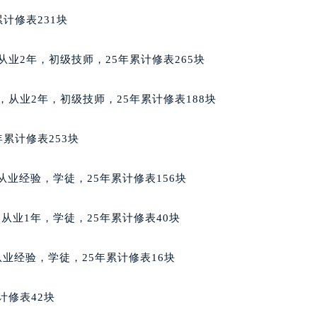
服务中心（需提前预约）
计修表231块
街交叉口萧邦售后服务中心（需提前预约）
得利名表维修授权店1楼萧邦售后服务中心（需提前预约）
籍，从业2年，初级技师，25年累计修表265块
得利名表维修授权店1楼萧邦售后服务中心（需提前预约）
国际中心D座11层1102室萧邦售后服务中心（北京总部）（需
廷籍，从业2年，初级技师，25年累计修表188块
广场W3座6层602室萧邦售后服务中心（需提前预约）
先天下萧邦售后服务中心（需提前预约）
累计修表253块
特大街萧邦售后服务中心（需提前预约）
街萧邦售后服务中心（需提前预约）
，无从业经验，学徒，25年累计修表156块
3号王府井百货名表维修萧邦售后服务中心（需提前预约）
邦售后服务中心（需提前预约）
度籍，从业1年，学徒，25年累计修表40块
霍洛街萧邦售后服务中心（需提前预约）
央街萧邦售后服务中心（需提前预约）
无从业经验，学徒，25年累计修表16块
街萧邦售后服务中心（需提前预约）
路萧邦售后服务中心（需提前预约）
计修表42块
大街萧邦售后服务中心（需提前预约）