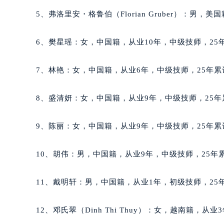
吉林省辽源市龙山区人民大街萧邦售
5、弗洛里安・格鲁伯（Florian Gruber）：男，
吉林省梅河口市新华街道梅河大街萧
吉林省四平市铁东区紫气大路与南九
6、樊星瑶：女，中国籍，从业10年，中级技师，25年
吉林省松原市宁江区五环大街萧邦售
吉林省通化市东昌区环通乡江南大街
7、林艳：女，中国籍，从业6年，中级技师，25年累
吉林省延边市延吉市解放路萧邦售后
辽宁省鞍山市铁东区站前街萧邦售后
8、盛清妍：女，中国籍，从业9年，中级技师，25年
辽宁省本溪市平山区胜利路萧邦售后
辽宁省朝阳市双塔区新华路萧邦售后
9、陈丽：女，中国籍，从业9年，中级技师，25年累
辽宁省丹东市振兴区七经街萧邦售后
辽宁省抚顺市新抚区东一路萧邦售后
10、胡伟：男，中国籍，从业9年，中级技师，25年累
辽宁省阜新市海州区解放大街萧邦售
辽宁省葫芦岛市连山区中央路萧邦售
11、戴明轩：男，中国籍，从业1年，初级技师，25年
辽宁省锦州市古塔区中央大街萧邦售
辽宁省辽阳市白塔区新运大街萧邦售
12、邓氏翠（Dinh Thi Thuy）：女，越南籍，从
辽宁省盘锦市兴隆台区石油大街萧邦