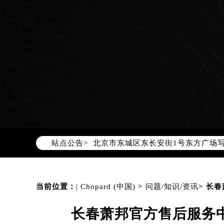
2026年8月萧邦中国区售后服务网络
2026年8月萧邦全国官方售后客户服务热线
萧邦官方全国统一服务热线400-88
2026年8月萧邦售后服务中心最新网
北京市朝阳区建国门外大街甲6号华熙
站点公告>
北京市东城区东长安街1号东方广场写
天津市和平区赤峰道136号天津国际金
上海市徐汇区虹桥路3号港汇中心写字楼
上海市黄浦区南京东路299号宏伊国
当前位置：
| Chopard (中国)
>
问题/知识/资讯
> 长
南京市秦淮区中山南路1号（新街口）
长春萧邦官方售后服务中
常州市新北区龙锦路1590号现代传媒