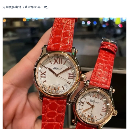
南宁市青秀区金湖路59号地王大厦12楼1224室（需提前预约）
定期更换电池（通常每35年一次）。
合肥市蜀山区潜山路111号万象城华润大厦B座12楼03室（需提前预约）
泉州市丰泽区宝洲路729号浦西万达中心写字楼A座7楼709室（需提前预约）
青岛市南区山东路6号华润大厦B座22层04室（需提前预约）
烟台市芝罘区胜利路139号万达金融中心A座907室（需提前预约）
长春市朝阳区西安大路727号中银大厦A座(旺进大厦)18层09室（需提前预约）
贵阳市南明区都司高架桥路33号亨特国际金融中心14楼14D（需提前预约）
昆明市盘龙区北京路928号同德昆明广场写字楼10层06室（需提前预约）
石家庄市长安区中山东路39号勒泰中心写字楼B座13层07室（需提前预约）
西安市碑林区南关正街88号华侨城长安国际中心E座6楼10室（需提前预约）
海口市龙华区金贸东路5号海口华润大厦B座17层1707室（需提前预约）
唐山市路南区新华东道100号万达广场写字楼A座10层1002室（需提前预约）
台州市椒江区东海大道1800号腾达中心东1幢20楼2002室（需提前预约）
内蒙古自治区呼和浩特市玉泉区大学西街70号华润万象城写字楼（鄂尔多斯大厦）23层2326室（需提前预约）
甘肃省兰州市七里河区西津西路16号兰州中心写字楼21层2102室（需提前预约）
重庆市解放碑渝中区民权路28号英利国际金融中心写字楼20层01室（需提前预约）