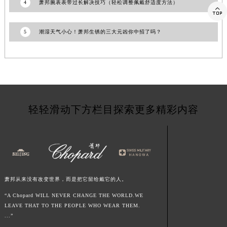
4
萧邦腕表表带过长解决技巧（轻松调整佩戴舒适度方法）

江西省南昌市红谷滩新区红谷中大道998号绿地双子塔（中央广场）A1座办公楼14层1407室萧邦售后服务中心（需提前预约）
江西省萍乡市安源区萍安北大道与康庄路交叉口萧邦售后服务中心（需提前预约）
5
潮湿天气小心！萧邦生锈的三大元凶你中招了吗？
江西省上饶市信州区滨江西路萧邦售后服务中心（需提前预约）
江西省新余市渝水区北湖西路萧邦售后服务中心（需提前预约）
江西省宜春市袁州区中山中路萧邦售后服务中心（需提前预约）
江西省鹰潭市月湖区胜利东路萧邦售后服务中心（需提前预约）
山东省德州市德城区东风中路萧邦售后服务中心（需提前预约）
轻轻滑动下方栏目探索更多精彩内容
山东省东营市东营区济南路萧邦售后服务中心（需提前预约）
山东省济南市历下区经十路11111号华润中心写字楼（万象城）15层1508室萧邦售后服务中心（需提前预约）
山东省济宁市任城区太白楼路萧邦售后服务中心（需提前预约）
山东省莱芜市文化南路8号银座商城名表维修一楼名表维修萧邦售后服务中心（需提前预约）
山东省临沂市兰山区解放路萧邦售后服务中心（需提前预约）
萧邦从来没有改变世界，而是把它留给戴它的人。
山东省日照市东港区烟台路萧邦售后服务中心（需提前预约）
山东省泰安市泰山区财源街道泰山大街萧邦售后服务中心（需提前预约）
“A Chopard WILL NEVER CHANGE THE WORLD.WE
LEAVE THAT TO THE PEOPLE WHO WEAR THEM.
山东省威海市环翠区新威海路89号振华商厦一楼名表维修萧邦售后服务中心（需提前预约）
...”
山东省潍坊市奎文区东风东街萧邦售后服务中心（需提前预约）