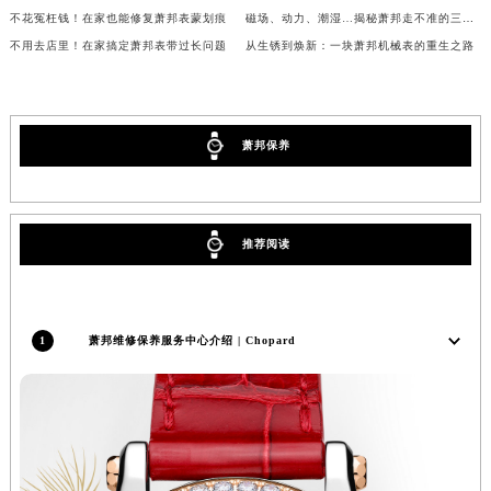
不花冤枉钱！在家也能修复萧邦表蒙划痕
磁场、动力、潮湿…揭秘萧邦走不准的三大元凶
辽宁省沈阳市沈河区中街路137号亨得利名表维修授权店1楼萧邦售后服务中心（需提前预约）
不用去店里！在家搞定萧邦表带过长问题
从生锈到焕新：一块萧邦机械表的重生之路
辽宁省沈阳市沈河区中街路83号亨得利名表维修授权店1楼萧邦售后服务中心（需提前预约）
北京市朝阳区建国门外大街甲6号华熙国际中心D座11层1102室萧邦售后服务中心（北京总部）（需提前预约）
北京市东城区东长安街1号王府井东方广场W3座6层602室萧邦售后服务中心（需提前预约）
河北省保定市竞秀区朝阳北大街北国先天下萧邦售后服务中心（需提前预约）
萧邦保养
内蒙古自治区阿拉善盟市左旗土尔扈特大街萧邦售后服务中心（需提前预约）
内蒙古自治区巴彦淖尔市临河区新华街萧邦售后服务中心（需提前预约）
内蒙古自治区包头市青山区幸福路甲3号王府井百货名表维修萧邦售后服务中心（需提前预约）
推荐阅读
内蒙古自治区赤峰市红山区哈达街萧邦售后服务中心（需提前预约）
内蒙古自治区鄂尔多斯市东胜区伊金霍洛街萧邦售后服务中心（需提前预约）
内蒙古自治区呼伦贝尔市海拉尔区中央街萧邦售后服务中心（需提前预约）
1
萧邦维修保养服务中心介绍 | Chopard
内蒙古自治区通辽市科尔沁区明仁大街萧邦售后服务中心（需提前预约）
内蒙古自治区乌海市海勃湾区人民南路萧邦售后服务中心（需提前预约）
内蒙古自治区乌兰察布市集宁区恩和大街萧邦售后服务中心（需提前预约）
内蒙古自治区锡林郭勒盟市锡林浩特市光明街与额尔敦路交叉口萧邦售后服务中心（需提前预约）
内蒙古自治区兴安盟市乌兰浩特市兴安大街萧邦售后服务中心（需提前预约）