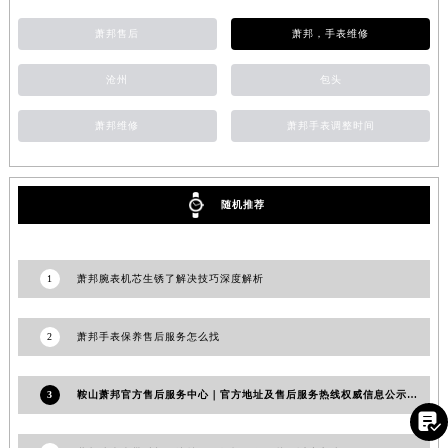
福建省漳州市龙文区步港路萧邦售后服务中心（需提前预约）
萧邦售后
萧邦，手表维修
江苏省常州市新北区龙锦路1590号现代传媒中心5号楼10层1008室萧邦售后服务中心（需提前预约）
江苏省淮安市清江浦区淮海北路萧邦售后服务中心（需提前预约）
沧州
包头
江苏省连云港市海州区通灌北路萧邦售后服务中心（需提前预约）
萧邦维修
萧邦手表调整时间
江苏省南京市秦淮区中山南路1号南京中心22层22-C1-C3室萧邦售后服务中心（需提前预约）
江苏省宿迁市宿城区西湖路萧邦售后服务中心（需提前预约）
江苏省泰州市海陵区永定东路399号置地商务中心东塔（华润万象城）17层1706室萧邦售后服务中心（需提前预约）
随机推荐
江苏省徐州市鼓楼区淮海东路29号苏宁广场IFC国际金融中心35层3508室萧邦售后服务中心（需提前预约）
江苏省盐城市盐都区世纪大道5号盐城金融城写字楼1号楼16层1604室萧邦售后服务中心（需提前预约）
江苏省扬州市邗江区国展路29号星耀天地写字楼1号楼18层1803室萧邦售后服务中心（需提前预约）
1
萧邦腕表机芯生锈了解决技巧深度解析
江苏省镇江市京口区中山东路萧邦售后服务中心（需提前预约）
江西省抚州市临川区赣东大道萧邦售后服务中心（需提前预约）
2
萧邦手表保养售后服务怎么找
江西省赣州市章贡区文清路萧邦售后服务中心（需提前预约）
江西省吉安市吉州区井冈山大道萧邦售后服务中心（需提前预约）
3
鞍山萧邦官方售后服务中心｜官方地址及售后服务热线权威信息公示（2026年7月更新）
江西省景德镇市珠山区珠山中路萧邦售后服务中心（需提前预约）

江西省九江市浔阳区浔阳路萧邦售后服务中心（需提前预约）