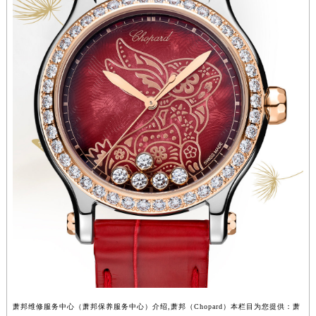
山西省大同市平城区迎宾街萧邦售后服务中心（需提前预约）
山西省晋城市城区黄华街萧邦售后服务中心（需提前预约）
山西省晋中市榆次区顺城街萧邦售后服务中心（需提前预约）
山西省临汾市尧都区解放路萧邦售后服务中心（需提前预约）
山西省吕梁市离石区永宁中路与建设街交叉口萧邦售后服务中心（需提前预约）
山西省朔州市朔城区怡西路与鄯阳西街交汇处萧邦售后服务中心（需提前预约）
山西省忻州市忻府区和平东街与七一南路交叉口萧邦售后服务中心（需提前预约）
山西省阳泉市郊区平阳东街与新城大道交叉口萧邦售后服务中心（需提前预约）
山西省运城市盐湖区河东街萧邦售后服务中心（需提前预约）
山西省长治市潞州区英雄中路萧邦售后服务中心（需提前预约）
山西省太原市迎泽区迎泽街道解放路15号亨得利名表维修授权店3楼萧邦售后服务中心（需提前预约）
天津市和平区赤峰道136号天津国际金融中心26层2603室萧邦售后服务中心（需提前预约）
安徽省安庆市迎江区人民路萧邦售后服务中心（需提前预约）
安徽省蚌埠市蚌山区淮河路萧邦售后服务中心（需提前预约）
安徽省亳州市谯城区魏武大道萧邦售后服务中心（需提前预约）
萧邦维修服务中心（萧邦保养服务中心）介绍,萧邦（Chopard）本栏目为您提供：萧
安徽省池州市贵池区长江路萧邦售后服务中心（需提前预约）