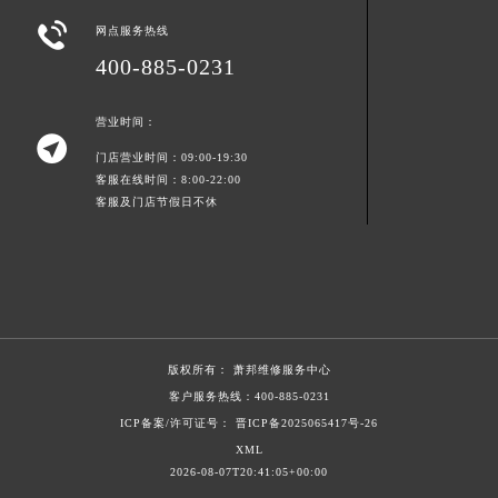
山东省枣庄市滕州市北辛路与善国路交叉口萧邦售后服务中心（需提前预约）

网点服务热线
山东省淄博市张店区金晶大道萧邦售后服务中心（需提前预约）
400-885-0231
上海市黄浦区南京东路299号宏伊国际广场写字楼8层806室萧邦售后服务中心（需提前预约）
上海市徐汇区虹桥路3号港汇中心2座37层3705室萧邦售后服务中心（需提前预约）
营业时间：

浙江省杭州市上城区钱江路1366号华润大厦A座5层503-5室萧邦售后服务中心（需提前预约）
门店营业时间：09:00-19:30
浙江省湖州市吴兴区劳动路萧邦售后服务中心（需提前预约）
客服在线时间：8:00-22:00
客服及门店节假日不休
浙江省嘉兴市南湖区广益路705号嘉兴世界贸易中心A座13层1304室萧邦售后服务中心（需提前预约）
浙江省金华市金东区东市南街777号金华万达广场4号楼22楼2209室萧邦售后服务中心（需提前预约）
浙江省丽水市莲都区解放街萧邦售后服务中心（需提前预约）
浙江省宁波市江北区大闸南路500号来福士广场办公楼20层2009室萧邦售后服务中心（需提前预约）
浙江省衢州市柯城区上街萧邦售后服务中心（需提前预约）
浙江省绍兴市越城区胜利东路379号世茂天际中心写字楼8层805室萧邦售后服务中心（需提前预约）
版权所有：
萧邦维修服务中心
浙江省舟山市定海区解放东路萧邦售后服务中心（需提前预约）
客户服务热线：
400-885-0231
ICP备案/许可证号： 晋ICP备2025065417号-26
澳门特别行政区大堂区议事亭前地（新马路）萧邦售后服务中心（需提前预约）
XML
澳门特别行政区风顺堂区南湾大马路萧邦售后服务中心（需提前预约）
2026-08-07T20:41:05+00:00
澳门特别行政区花地玛堂区关闸广场萧邦售后服务中心（需提前预约）