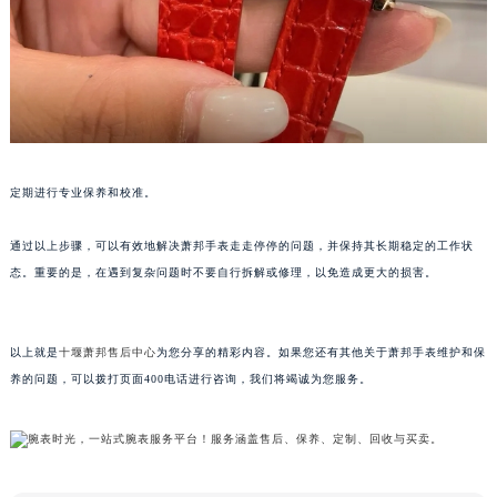
黑龙江省大庆市萨尔图区会战大街萧邦售后服务中心（需提前预约）
黑龙江省鹤岗市向阳区红军路萧邦售后服务中心（需提前预约）
黑龙江省黑河市爱辉区中央街萧邦售后服务中心（需提前预约）
黑龙江省鸡西市鸡冠区红军路萧邦售后服务中心（需提前预约）
黑龙江省佳木斯市向阳区长安路萧邦售后服务中心（需提前预约）
黑龙江省牡丹江市东安区太平路萧邦售后服务中心（需提前预约）
定期进行专业保养和校准。
黑龙江省七台河市桃山区大同街萧邦售后服务中心（需提前预约）
黑龙江省齐齐哈尔市龙沙区龙华路萧邦售后服务中心（需提前预约）
通过以上步骤，可以有效地解决萧邦手表走走停停的问题，并保持其长期稳定的工作状
黑龙江省双鸭山市尖山区新兴大街萧邦售后服务中心（需提前预约）
态。重要的是，在遇到复杂问题时不要自行拆解或修理，以免造成更大的损害。
黑龙江省绥化市北林区新华街与康庄路交叉口萧邦售后服务中心（需提前预约）
黑龙江省伊春市伊美区通河路萧邦售后服务中心（需提前预约）
以上就是
十堰萧邦售后中心
为您分享的精彩内容。如果您还有其他关于萧邦手表维护和保
吉林省白城市洮北区明仁南街萧邦售后服务中心（需提前预约）
养的问题，可以拨打页面400电话进行咨询，我们将竭诚为您服务。
吉林省白山市浑江区浑江大街萧邦售后服务中心（需提前预约）
吉林省吉林市船营区河南街萧邦售后服务中心（需提前预约）
吉林省辽源市龙山区人民大街萧邦售后服务中心（需提前预约）
吉林省梅河口市新华街道梅河大街萧邦售后服务中心（需提前预约）