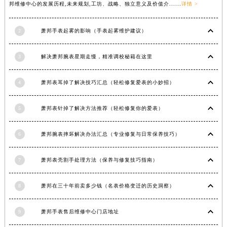
邦维修中心的发展历程,未来规划,工坊、战略、独立意义及价值介......
详情 >
安徽省滁州市琅琊区南谯北路萧邦售后服务中心（需提前预约）
安徽省阜阳市颍州区颍州北路萧邦售后服务中心（需提前预约）
2
萧邦手表起雾的影响（手表起雾维护建议）
安徽省淮北市相山区淮海路萧邦售后服务中心（需提前预约）
安徽省淮南市田家庵区国庆中路萧邦售后服务中心（需提前预约）
3
解决萧邦腕表星期走慢，精准调校秘籍在这里
安徽省黄山市屯溪区黄山西路萧邦售后服务中心（需提前预约）
安徽省六安市金安区解放中路萧邦售后服务中心（需提前预约）
4
萧邦表耳掉了解决技巧汇总（轻松修复爱表的小妙招）
安徽省马鞍山市雨山区湖南西路萧邦售后服务中心（需提前预约）
5
萧邦表针掉了解决方法推荐（轻松修复你的爱表）
安徽省宿州市埇桥区人民中路萧邦售后服务中心（需提前预约）
安徽省铜陵市铜官区石城大道萧邦售后服务中心（需提前预约）
6
萧邦腕表摔坏解决办法汇总（专业修复与日常保养技巧）
安徽省芜湖市镜湖区中山路步行街萧邦售后服务中心（需提前预约）
安徽省宣城市宣州区叠嶂西路萧邦售后服务中心（需提前预约）
7
萧邦表壳割手处理方法（保养与修复技巧指南）
福建省龙岩市新罗区九一南路萧邦售后服务中心（需提前预约）
福建省南平市建阳区人民西路萧邦售后服务中心（需提前预约）
8
萧邦在三十年前卖多少钱（名表价格变迁的历史洞察）
福建省宁德市蕉城区天湖东路萧邦售后服务中心（需提前预约）
福建省莆田市城厢区霞林街道荔华东大道萧邦售后服务中心（需提前预约）
9
萧邦手表售后维修中心门店地址
福建省三明市三元区东乾二路萧邦售后服务中心（需提前预约）