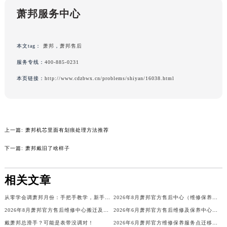
吉林省四平市铁东区紫气大路与南九经街交汇处萧邦售后服务中心（需提前预约）
萧邦服务中心
吉林省松原市宁江区五环大街萧邦售后服务中心（需提前预约）
吉林省通化市东昌区环通乡江南大街萧邦售后服务中心（需提前预约）
本文tag：
萧邦
，
萧邦售后
吉林省延边市延吉市解放路萧邦售后服务中心（需提前预约）
服务专线：
400-885-0231
辽宁省鞍山市铁东区站前街萧邦售后服务中心（需提前预约）
本页链接：
http://www.cdzbwx.cn/problems/shiyan/16038.html
辽宁省本溪市平山区胜利路萧邦售后服务中心（需提前预约）
辽宁省朝阳市双塔区新华路萧邦售后服务中心（需提前预约）
辽宁省丹东市振兴区七经街萧邦售后服务中心（需提前预约）
辽宁省抚顺市新抚区东一路萧邦售后服务中心（需提前预约）
上一篇:
萧邦机芯里面有划痕处理方法推荐
辽宁省阜新市海州区解放大街萧邦售后服务中心（需提前预约）
下一篇:
萧邦戴旧了啥样子
辽宁省葫芦岛市连山区中央路萧邦售后服务中心（需提前预约）
辽宁省锦州市古塔区中央大街萧邦售后服务中心（需提前预约）
相关文章
辽宁省辽阳市白塔区新运大街萧邦售后服务中心（需提前预约）
辽宁省盘锦市兴隆台区石油大街萧邦售后服务中心（需提前预约）
从零学会调萧邦月份：手把手教学，新手也能行
2026年8月萧邦官方售后中心（维修保养）网点迁移及新设补充最终确认表发布
辽宁省铁岭市银州区南马路萧邦售后服务中心（需提前预约）
2026年8月萧邦官方售后维修中心搬迁及保养点新开补充确认稿内容
2026年6月萧邦官方售后维修及保养中心网点更新补充确认
辽宁省营口市站前区市府路与渤海大街交叉口萧邦售后服务中心（需提前预约）
戴萧邦总滑手？可能是表带没调对！
2026年6月萧邦官方维修保养服务点迁移与新开信息汇编