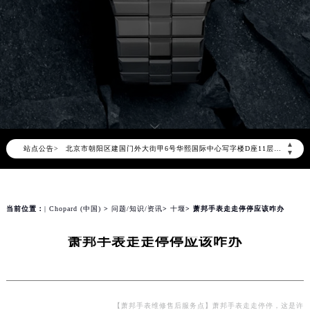
2026年8月萧邦中国区售后服务网络优化升级公告
2026年8月萧邦全国官方售后客户服务热线：400-885-0231
萧邦官方全国统一服务热线400-885-0231，服务覆盖中国大陆、香港、澳门、台湾全部区域（非大陆需加拨“+86”）
2026年8月萧邦售后服务中心最新网点地址：
▲
站点公告>
北京市朝阳区建国门外大街甲6号华熙国际中心写字楼D座11层1102室（北京总部）（需提前预约）
▼
北京市东城区东长安街1号东方广场写字楼W3座6层602室（需提前预约）
天津市和平区赤峰道136号天津国际金融中心写字楼26层2603室（需提前预约）
上海市徐汇区虹桥路3号港汇中心写字楼2座37层3705室（需提前预约）
当前位置：
| Chopard (中国)
>
问题/知识/资讯
>
十堰
> 萧邦手表走走停停应该咋办
上海市黄浦区南京东路299号宏伊国际广场写字楼8层806室（需提前预约）
萧邦手表走走停停应该咋办
南京市秦淮区中山南路1号（新街口）南京中心写字楼22层C1-1室（需提前预约）
常州市新北区龙锦路1590号现代传媒中心写字楼5号楼10层1008室（需提前预约）
徐州市鼓楼区淮海东路29号苏宁广场IFC国际金融中心写字楼35层3508室（需提前预约）
扬州市邗江区国展路29号星耀天地写字楼1号楼18层1803室（需提前预约）
【萧邦手表维修售后服务点】萧邦手表走走停停，这是许