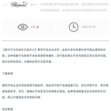
多钟表爱好者可能会遇到的问题。这种现象不仅影响手表
盐城市盐都区世纪大道5号盐城金融城写字楼1号楼16层1604室（需提前预约）
的美观和准确性，还可能反映出手表内部机芯存在某些问
泰州市海陵区永定东路399号置地商务中心东塔写字楼（华润万象城）17层1706室（需提前预约）
题。面对这样的情况，正确的处理方法是关键。 了解
宁波市江北区大闸南路500号来福士广场办公楼20层2009室（需提前预约）
原…

杭州市上城区钱江路1366号华润大厦写字楼A座5层503-5室（需提前预约）
172 次
2025-07-27
金华市金东区东市南街777号金华万达广场写字楼4号楼22层2209室（需提前预约）
绍兴市越城区胜利东路379号世茂天际中心写字楼8层805室（需提前预约）
嘉兴市南湖区广益路705号嘉兴世界贸易中心写字楼A座13层1304室（需提前预约）
【
萧邦手表维修售后服务点
】萧邦手表走走停停，这是许多钟表爱好者可能会遇到的问
南昌市红谷滩新区红谷中大道998号绿地双子塔（中央广场）A1座办公楼14层07室（需提前预约）
题。这种现象不仅影响手表的美观和准确性，还可能反映出手表内部机芯存在某些问题。
济南市历下区经十路11111号华润中心写字楼（万象城）15层1508室（需提前预约）
面对这样的情况，正确的处理方法是关键。
广州市天河区天河路230号万菱汇国际中心写字楼A塔7层704室（需提前预约）
了解原因
广州市越秀区环市东路371-375号世界贸易中心大厦南塔写字楼15层07室（需提前预约）
深圳市罗湖区深南东路5001号华润大厦写字楼17层1701室（需提前预约）
萧邦手表走走停停的原因可能多样，包括但不限于电池电量不足、机芯润滑不良、零件磨
惠州市惠城区江北文昌一路7号华贸大厦写字楼1座30层05室（需提前预约）
损或损坏等。首先，要确认手表是否已经更换过电池。如果电池电量充足但依然存在问
厦门市思明区湖滨东路95号华润大厦写字楼B座11层1104室（需提前预约）
题，那么可能是机芯内部的问题。
福州市鼓楼区五四路128-1号恒力城写字楼15层03室（需提前预约）
成都市锦江区人民东路6号SAC东原中心写字楼24层2406B室（需提前预约）
初步检查