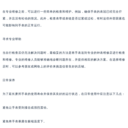
重庆市江北区观音桥步行街2号融恒时代广场写字楼9层902室（需提前预约）
在专业维修之前，可以进行一些简单的检查和维护。例如，确保手表的表冠已经完全拧
长沙市芙蓉区定王台街道建湘路393号世茂环球金融中心写字楼（芙蓉广场）10层13室（需提前预约）
紧，并且没有松动的情况。此外，检查表带或表链是否过紧或过松，有时这些外部因素也
郑州市二七区铭功路10号华润大厦写字楼29层2905室（需提前预约）
可能影响到手表的正常运行。
太原市迎泽区解放路15号亨得利名表服务中心（品牌授权店）3层整层（需提前预约）
沈阳市沈河区中街路137号亨得利名表服务中心（品牌授权店）1层整层（需提前预约）
寻求专业帮助
沈阳市沈河区中街路83号亨得利名表服务中心（品牌授权店）1层整层（需提前预约）
当自行检查后仍无法解决问题时，最稳妥的方法是将手表送到专业的钟表维修店进行检查
乌鲁木齐市天山区红山路26号时代广场（CCMALL）C座17层17-B（需提前预约）
和维修。专业的维修人员能够准确地诊断问题所在，并提供相应的解决方案。在选择维修
温州市鹿城区锦绣路1067号置信广场10层1015室（需提前预约）
店时，可以参考朋友或网络上的评价来挑选信誉良好的店铺。
哈尔滨市道里区友谊西路600号富力中心T2座写字楼29层03室（需提前预约）
大连市中山区人民路15号国际金融大厦7层G室（需提前预约）
日常保养
佛山市禅城区季华五路57号万科金融中心C座12层1205室（需提前预约）
东莞市东城街道鸿福东路1号民盈国贸中心T1写字楼9层907室（需提前预约）
为了延长萧邦手表的使用寿命并保持其良好的运行状态，在日常使用中应注意以下几点：
无锡市梁溪区人民中路139号恒隆广场写字楼1座11层1104室（需提前预约）
避免让手表受到撞击或强烈震动。
南通市崇川区工农路57号圆融广场写字楼16层1603室（需提前预约）
苏州市苏州工业园区星港街199号苏州中心办公楼C座22层08室（需提前预约）
避免将手表暴露在极端温度下。
武汉市江汉区解放大道686号世界贸易大厦38层09室（需提前预约）