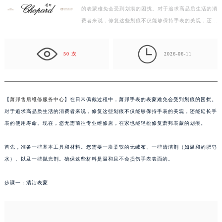
的表蒙难免会受到划痕的困扰。对于追求高品质生活的消
绍兴市越城区胜利东路379号世茂天际中心写字楼8层805室（需提前预约）
费者来说，修复这些划痕不仅能够保持手表的美观，还能
嘉兴市南湖区广益路705号嘉兴世界贸易中心写字楼A座13层1304室（需提前预约）
延长手表的使用寿命。现在，您无需前往专业维修店，…
南昌市红谷滩新区红谷中大道998号绿地双子塔（中央广场）A1座办公楼14层07室（需提前预约）

济南市历下区经十路11111号华润中心写字楼（万象城）15层1508室（需提前预约）
50 次
2026-06-11
广州市天河区天河路230号万菱汇国际中心写字楼A塔7层704室（需提前预约）
广州市越秀区环市东路371-375号世界贸易中心大厦南塔写字楼15层07室（需提前预约）
深圳市罗湖区深南东路5001号华润大厦写字楼17层1701室（需提前预约）
【
萧邦售后维修服务中心
】在日常佩戴过程中，萧邦手表的表蒙难免会受到划痕的困扰。
惠州市惠城区江北文昌一路7号华贸大厦写字楼1座30层05室（需提前预约）
对于追求高品质生活的消费者来说，修复这些划痕不仅能够保持手表的美观，还能延长手
厦门市思明区湖滨东路95号华润大厦写字楼B座11层1104室（需提前预约）
表的使用寿命。现在，您无需前往专业维修店，在家也能轻松修复萧邦表蒙的划痕。
福州市鼓楼区五四路128-1号恒力城写字楼15层03室（需提前预约）
首先，准备一些基本工具和材料。您需要一块柔软的无绒布、一些清洁剂（如温和的肥皂
成都市锦江区人民东路6号SAC东原中心写字楼24层2406B室（需提前预约）
水）、以及一些抛光剂。确保这些材料是温和且不会损伤手表表面的。
重庆市江北区观音桥步行街2号融恒时代广场写字楼9层902室（需提前预约）
长沙市芙蓉区定王台街道建湘路393号世茂环球金融中心写字楼（芙蓉广场）10层13室（需提前预约）
步骤一：清洁表蒙
郑州市二七区铭功路10号华润大厦写字楼29层2905室（需提前预约）
太原市迎泽区解放路15号亨得利名表服务中心（品牌授权店）3层整层（需提前预约）
沈阳市沈河区中街路137号亨得利名表服务中心（品牌授权店）1层整层（需提前预约）