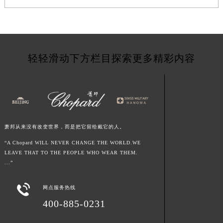
江西省鹰潭市月湖区胜利东路萧邦售后服务中心（需提前预约）
山东省德州市德城区东风中路萧邦售后服务中心（需提前预约）
山东省东营市东营区济南路萧邦售后服务中心（需提前预约）
山东省济南市历下区经十路11111号华润中心写字楼（万象城）15层1508室萧邦售后服务中心（需提前预约）
轻轻滑动下方栏目探索更多精彩内容
山东省济宁市任城区太白楼路萧邦售后服务中心（需提前预约）
山东省莱芜市文化南路8号银座商城名表维修一楼名表维修萧邦售后服务中心（需提前预约）
山东省临沂市兰山区解放路萧邦售后服务中心（需提前预约）
山东省日照市东港区烟台路萧邦售后服务中心（需提前预约）
山东省泰安市泰山区财源街道泰山大街萧邦售后服务中心（需提前预约）
萧邦从来没有改变世界，而是把它留给戴它的人。
山东省威海市环翠区新威海路89号振华商厦一楼名表维修萧邦售后服务中心（需提前预约）
“A Chopard WILL NEVER CHANGE THE WORLD.WE
山东省潍坊市奎文区东风东街萧邦售后服务中心（需提前预约）
LEAVE THAT TO THE PEOPLE WHO WEAR THEM.
...”
山东省枣庄市滕州市北辛路与善国路交叉口萧邦售后服务中心（需提前预约）
山东省淄博市张店区金晶大道萧邦售后服务中心（需提前预约）

网点服务热线
上海市黄浦区南京东路299号宏伊国际广场写字楼8层806室萧邦售后服务中心（需提前预约）
400-885-0231
上海市徐汇区虹桥路3号港汇中心2座37层3705室萧邦售后服务中心（需提前预约）
浙江省杭州市上城区钱江路1366号华润大厦A座5层503-5室萧邦售后服务中心（需提前预约）