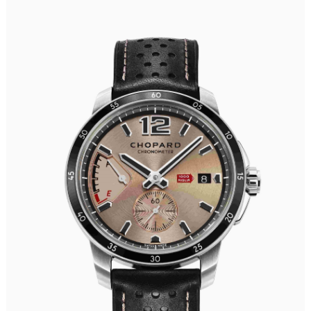
沈阳市沈河区中街路83号亨得利名表服务中心（品牌授权店）1层整层（需提前预约）
乌鲁木齐市天山区红山路26号时代广场（CCMALL）C座17层17-B（需提前预约）
温州市鹿城区锦绣路1067号置信广场10层1015室（需提前预约）
哈尔滨市道里区友谊西路600号富力中心T2座写字楼29层03室（需提前预约）
大连市中山区人民路15号国际金融大厦7层G室（需提前预约）
佛山市禅城区季华五路57号万科金融中心C座12层1205室（需提前预约）
东莞市东城街道鸿福东路1号民盈国贸中心T1写字楼9层907室（需提前预约）
无锡市梁溪区人民中路139号恒隆广场写字楼1座11层1104室（需提前预约）
南通市崇川区工农路57号圆融广场写字楼16层1603室（需提前预约）
苏州市苏州工业园区星港街199号苏州中心办公楼C座22层08室（需提前预约）
武汉市江汉区解放大道686号世界贸易大厦38层09室（需提前预约）
南宁市青秀区金湖路59号地王大厦12楼1224室（需提前预约）
合肥市蜀山区潜山路111号万象城华润大厦B座12楼03室（需提前预约）
泉州市丰泽区宝洲路729号浦西万达中心写字楼A座7楼709室（需提前预约）
青岛市南区山东路6号华润大厦B座22层04室（需提前预约）
烟台市芝罘区胜利路139号万达金融中心A座907室（需提前预约）