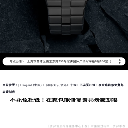
萧邦官方全国统一服务热线400-885-0231，服务覆盖中国大陆、香港、澳门、台湾全部区域（非大陆需加拨“+86”）
2026年8月萧邦售后服务中心最新网点地址：
北京市朝阳区建国门外大街甲6号华熙国际中心写字楼D座11层1102室（北京总部）（需提前预约）
北京市东城区东长安街1号东方广场写字楼W3座6层602室（需提前预约）
天津市和平区赤峰道136号天津国际金融中心写字楼26层2603室（需提前预约）
上海市徐汇区虹桥路3号港汇中心写字楼2座37层3705室（需提前预约）
上海市黄浦区南京东路299号宏伊国际广场写字楼8层806室（需提前预约）
▲
站点公告>
南京市秦淮区中山南路1号（新街口）南京中心写字楼22层C1-1室（需提前预约）
▼
常州市新北区龙锦路1590号现代传媒中心写字楼5号楼10层1008室（需提前预约）
徐州市鼓楼区淮海东路29号苏宁广场IFC国际金融中心写字楼35层3508室（需提前预约）
当前位置：
| Chopard (中国)
>
问题/知识/资讯
>
十堰
> 不花冤枉钱！在家也能修复萧邦
扬州市邗江区国展路29号星耀天地写字楼1号楼18层1803室（需提前预约）
表蒙划痕
盐城市盐都区世纪大道5号盐城金融城写字楼1号楼16层1604室（需提前预约）
不花冤枉钱！在家也能修复萧邦表蒙划痕
泰州市海陵区永定东路399号置地商务中心东塔写字楼（华润万象城）17层1706室（需提前预约）
宁波市江北区大闸南路500号来福士广场办公楼20层2009室（需提前预约）
杭州市上城区钱江路1366号华润大厦写字楼A座5层503-5室（需提前预约）
金华市金东区东市南街777号金华万达广场写字楼4号楼22层2209室（需提前预约）
【萧邦售后维修服务中心】在日常佩戴过程中，萧邦手表