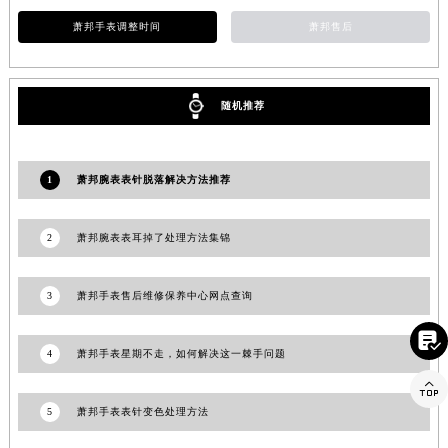
江苏省宿迁市宿城区西湖路萧邦售后服务中心（需提前预约）
萧邦手表调整时间
萧邦售后
江苏省泰州市海陵区永定东路399号置地商务中心东塔（华润万象城）17层1706室萧邦售后服务中心（需提前预约）
江苏省徐州市鼓楼区淮海东路29号苏宁广场IFC国际金融中心35层3508室萧邦售后服务中心（需提前预约）
江苏省盐城市盐都区世纪大道5号盐城金融城写字楼1号楼16层1604室萧邦售后服务中心（需提前预约）
随机推荐
江苏省扬州市邗江区国展路29号星耀天地写字楼1号楼18层1803室萧邦售后服务中心（需提前预约）
江苏省镇江市京口区中山东路萧邦售后服务中心（需提前预约）
1
萧邦腕表表针脱落解决方法推荐
江西省抚州市临川区赣东大道萧邦售后服务中心（需提前预约）
江西省赣州市章贡区文清路萧邦售后服务中心（需提前预约）
2
萧邦腕表表耳掉了处理方法集锦
江西省吉安市吉州区井冈山大道萧邦售后服务中心（需提前预约）
江西省景德镇市珠山区珠山中路萧邦售后服务中心（需提前预约）
3
萧邦手表售后维修保养中心网点查询
江西省九江市浔阳区浔阳路萧邦售后服务中心（需提前预约）
江西省南昌市红谷滩新区红谷中大道998号绿地双子塔（中央广场）A1座办公楼14层1407室萧邦售后服务中心（需提前预约）

4
萧邦手表星期不走，如何解决这一棘手问题
江西省萍乡市安源区萍安北大道与康庄路交叉口萧邦售后服务中心（需提前预约）

江西省上饶市信州区滨江西路萧邦售后服务中心（需提前预约）
江西省新余市渝水区北湖西路萧邦售后服务中心（需提前预约）
5
萧邦手表表针变色处理方法
江西省宜春市袁州区中山中路萧邦售后服务中心（需提前预约）