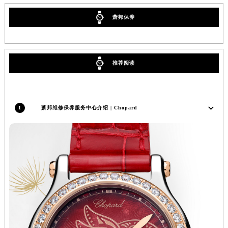
内蒙古自治区阿拉善盟市左旗土尔扈特大街萧邦售后服务中心（需提前预约）
萧邦保养
内蒙古自治区巴彦淖尔市临河区新华街萧邦售后服务中心（需提前预约）
内蒙古自治区包头市青山区幸福路甲3号王府井百货名表维修萧邦售后服务中心（需提前预约）
内蒙古自治区赤峰市红山区哈达街萧邦售后服务中心（需提前预约）
推荐阅读
内蒙古自治区鄂尔多斯市东胜区伊金霍洛街萧邦售后服务中心（需提前预约）
内蒙古自治区呼伦贝尔市海拉尔区中央街萧邦售后服务中心（需提前预约）
内蒙古自治区通辽市科尔沁区明仁大街萧邦售后服务中心（需提前预约）
1
萧邦维修保养服务中心介绍 | Chopard
内蒙古自治区乌海市海勃湾区人民南路萧邦售后服务中心（需提前预约）
内蒙古自治区乌兰察布市集宁区恩和大街萧邦售后服务中心（需提前预约）
内蒙古自治区锡林郭勒盟市锡林浩特市光明街与额尔敦路交叉口萧邦售后服务中心（需提前预约）
内蒙古自治区兴安盟市乌兰浩特市兴安大街萧邦售后服务中心（需提前预约）
山西省大同市平城区迎宾街萧邦售后服务中心（需提前预约）
山西省晋城市城区黄华街萧邦售后服务中心（需提前预约）
山西省晋中市榆次区顺城街萧邦售后服务中心（需提前预约）
山西省临汾市尧都区解放路萧邦售后服务中心（需提前预约）
山西省吕梁市离石区永宁中路与建设街交叉口萧邦售后服务中心（需提前预约）