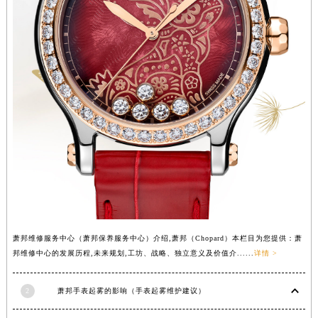
山西省朔州市朔城区怡西路与鄯阳西街交汇处萧邦售后服务中心（需提前预约）
山西省忻州市忻府区和平东街与七一南路交叉口萧邦售后服务中心（需提前预约）
山西省阳泉市郊区平阳东街与新城大道交叉口萧邦售后服务中心（需提前预约）
山西省运城市盐湖区河东街萧邦售后服务中心（需提前预约）
山西省长治市潞州区英雄中路萧邦售后服务中心（需提前预约）
山西省太原市迎泽区迎泽街道解放路15号亨得利名表维修授权店3楼萧邦售后服务中心（需提前预约）
天津市和平区赤峰道136号天津国际金融中心26层2603室萧邦售后服务中心（需提前预约）
安徽省安庆市迎江区人民路萧邦售后服务中心（需提前预约）
安徽省蚌埠市蚌山区淮河路萧邦售后服务中心（需提前预约）
安徽省亳州市谯城区魏武大道萧邦售后服务中心（需提前预约）
安徽省池州市贵池区长江路萧邦售后服务中心（需提前预约）
安徽省滁州市琅琊区南谯北路萧邦售后服务中心（需提前预约）
萧邦维修服务中心（萧邦保养服务中心）介绍,萧邦（Chopard）本栏目为您提供：萧
安徽省阜阳市颍州区颍州北路萧邦售后服务中心（需提前预约）
邦维修中心的发展历程,未来规划,工坊、战略、独立意义及价值介......
详情 >
安徽省淮北市相山区淮海路萧邦售后服务中心（需提前预约）
2
萧邦手表起雾的影响（手表起雾维护建议）
安徽省淮南市田家庵区国庆中路萧邦售后服务中心（需提前预约）
安徽省黄山市屯溪区黄山西路萧邦售后服务中心（需提前预约）