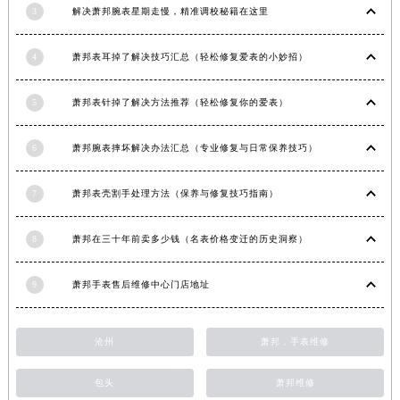
3
解决萧邦腕表星期走慢，精准调校秘籍在这里
安徽省六安市金安区解放中路萧邦售后服务中心（需提前预约）
安徽省马鞍山市雨山区湖南西路萧邦售后服务中心（需提前预约）
4
萧邦表耳掉了解决技巧汇总（轻松修复爱表的小妙招）
安徽省宿州市埇桥区人民中路萧邦售后服务中心（需提前预约）
安徽省铜陵市铜官区石城大道萧邦售后服务中心（需提前预约）
5
萧邦表针掉了解决方法推荐（轻松修复你的爱表）
安徽省芜湖市镜湖区中山路步行街萧邦售后服务中心（需提前预约）
安徽省宣城市宣州区叠嶂西路萧邦售后服务中心（需提前预约）
6
萧邦腕表摔坏解决办法汇总（专业修复与日常保养技巧）
福建省龙岩市新罗区九一南路萧邦售后服务中心（需提前预约）
福建省南平市建阳区人民西路萧邦售后服务中心（需提前预约）
7
萧邦表壳割手处理方法（保养与修复技巧指南）
福建省宁德市蕉城区天湖东路萧邦售后服务中心（需提前预约）
8
萧邦在三十年前卖多少钱（名表价格变迁的历史洞察）
福建省莆田市城厢区霞林街道荔华东大道萧邦售后服务中心（需提前预约）
福建省三明市三元区东乾二路萧邦售后服务中心（需提前预约）
9
萧邦手表售后维修中心门店地址
福建省漳州市龙文区步港路萧邦售后服务中心（需提前预约）
江苏省常州市新北区龙锦路1590号现代传媒中心5号楼10层1008室萧邦售后服务中心（需提前预约）
沧州
萧邦，手表维修
江苏省淮安市清江浦区淮海北路萧邦售后服务中心（需提前预约）
江苏省连云港市海州区通灌北路萧邦售后服务中心（需提前预约）
包头
萧邦维修
江苏省南京市秦淮区中山南路1号南京中心22层22-C1-C3室萧邦售后服务中心（需提前预约）