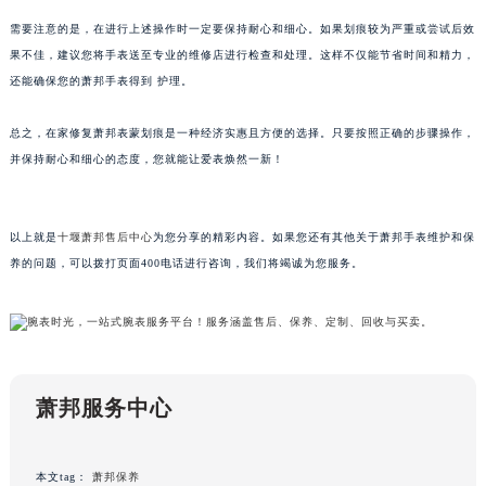
黑龙江省牡丹江市东安区太平路萧邦售后服务中心（需提前预约）
需要注意的是，在进行上述操作时一定要保持耐心和细心。如果划痕较为严重或尝试后效
黑龙江省七台河市桃山区大同街萧邦售后服务中心（需提前预约）
果不佳，建议您将手表送至专业的维修店进行检查和处理。这样不仅能节省时间和精力，
还能确保您的萧邦手表得到 护理。
黑龙江省齐齐哈尔市龙沙区龙华路萧邦售后服务中心（需提前预约）
黑龙江省双鸭山市尖山区新兴大街萧邦售后服务中心（需提前预约）
总之，在家修复萧邦表蒙划痕是一种经济实惠且方便的选择。只要按照正确的步骤操作，
黑龙江省绥化市北林区新华街与康庄路交叉口萧邦售后服务中心（需提前预约）
并保持耐心和细心的态度，您就能让爱表焕然一新！
黑龙江省伊春市伊美区通河路萧邦售后服务中心（需提前预约）
吉林省白城市洮北区明仁南街萧邦售后服务中心（需提前预约）
吉林省白山市浑江区浑江大街萧邦售后服务中心（需提前预约）
以上就是
十堰萧邦售后中心
为您分享的精彩内容。如果您还有其他关于萧邦手表维护和保
养的问题，可以拨打页面400电话进行咨询，我们将竭诚为您服务。
吉林省吉林市船营区河南街萧邦售后服务中心（需提前预约）
吉林省辽源市龙山区人民大街萧邦售后服务中心（需提前预约）
吉林省梅河口市新华街道梅河大街萧邦售后服务中心（需提前预约）
吉林省四平市铁东区紫气大路与南九经街交汇处萧邦售后服务中心（需提前预约）
吉林省松原市宁江区五环大街萧邦售后服务中心（需提前预约）
萧邦服务中心
吉林省通化市东昌区环通乡江南大街萧邦售后服务中心（需提前预约）
吉林省延边市延吉市解放路萧邦售后服务中心（需提前预约）
辽宁省鞍山市铁东区站前街萧邦售后服务中心（需提前预约）
本文tag：
萧邦保养