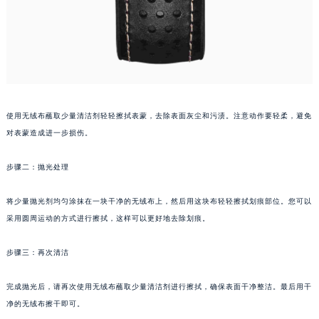
长春市朝阳区西安大路727号中银大厦A座(旺进大厦)18层09室（需提前预约）
贵阳市南明区都司高架桥路33号亨特国际金融中心14楼14D（需提前预约）
昆明市盘龙区北京路928号同德昆明广场写字楼10层06室（需提前预约）
石家庄市长安区中山东路39号勒泰中心写字楼B座13层07室（需提前预约）
西安市碑林区南关正街88号华侨城长安国际中心E座6楼10室（需提前预约）
海口市龙华区金贸东路5号海口华润大厦B座17层1707室（需提前预约）
使用无绒布蘸取少量清洁剂轻轻擦拭表蒙，去除表面灰尘和污渍。注意动作要轻柔，避免
对表蒙造成进一步损伤。
唐山市路南区新华东道100号万达广场写字楼A座10层1002室（需提前预约）
台州市椒江区东海大道1800号腾达中心东1幢20楼2002室（需提前预约）
步骤二：抛光处理
内蒙古自治区呼和浩特市玉泉区大学西街70号华润万象城写字楼（鄂尔多斯大厦）23层2326室（需提前预约）
甘肃省兰州市七里河区西津西路16号兰州中心写字楼21层2102室（需提前预约）
将少量抛光剂均匀涂抹在一块干净的无绒布上，然后用这块布轻轻擦拭划痕部位。您可以
重庆市解放碑渝中区民权路28号英利国际金融中心写字楼20层01室（需提前预约）
采用圆周运动的方式进行擦拭，这样可以更好地去除划痕。
黑龙江省大庆市萨尔图区会战大街萧邦售后服务中心（需提前预约）
步骤三：再次清洁
黑龙江省鹤岗市向阳区红军路萧邦售后服务中心（需提前预约）
黑龙江省黑河市爱辉区中央街萧邦售后服务中心（需提前预约）
完成抛光后，请再次使用无绒布蘸取少量清洁剂进行擦拭，确保表面干净整洁。最后用干
黑龙江省鸡西市鸡冠区红军路萧邦售后服务中心（需提前预约）
净的无绒布擦干即可。
黑龙江省佳木斯市向阳区长安路萧邦售后服务中心（需提前预约）