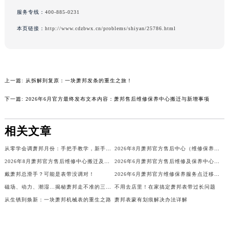
辽宁省本溪市平山区胜利路萧邦售后服务中心（需提前预约）
服务专线：
400-885-0231
辽宁省朝阳市双塔区新华路萧邦售后服务中心（需提前预约）
本页链接：
http://www.cdzbwx.cn/problems/shiyan/25786.html
辽宁省丹东市振兴区七经街萧邦售后服务中心（需提前预约）
辽宁省抚顺市新抚区东一路萧邦售后服务中心（需提前预约）
辽宁省阜新市海州区解放大街萧邦售后服务中心（需提前预约）
上一篇:
从拆解到复原：一块萧邦发条的重生之旅！
辽宁省葫芦岛市连山区中央路萧邦售后服务中心（需提前预约）
辽宁省锦州市古塔区中央大街萧邦售后服务中心（需提前预约）
下一篇:
2026年6月官方最终发布文本内容：萧邦售后维修保养中心搬迁与新增事项
辽宁省辽阳市白塔区新运大街萧邦售后服务中心（需提前预约）
辽宁省盘锦市兴隆台区石油大街萧邦售后服务中心（需提前预约）
相关文章
辽宁省铁岭市银州区南马路萧邦售后服务中心（需提前预约）
从零学会调萧邦月份：手把手教学，新手也能行
2026年8月萧邦官方售后中心（维修保养）网点迁移及新设补充最终确认表发布
辽宁省营口市站前区市府路与渤海大街交叉口萧邦售后服务中心（需提前预约）
2026年8月萧邦官方售后维修中心搬迁及保养点新开补充确认稿内容
2026年6月萧邦官方售后维修及保养中心网点更新补充确认
辽宁省沈阳市沈河区中街路137号亨得利名表维修授权店1楼萧邦售后服务中心（需提前预约）
戴萧邦总滑手？可能是表带没调对！
2026年6月萧邦官方维修保养服务点迁移与新开信息汇编
辽宁省沈阳市沈河区中街路83号亨得利名表维修授权店1楼萧邦售后服务中心（需提前预约）
磁场、动力、潮湿…揭秘萧邦走不准的三大元凶
不用去店里！在家搞定萧邦表带过长问题
北京市朝阳区建国门外大街甲6号华熙国际中心D座11层1102室萧邦售后服务中心（北京总部）（需提前预约）
从生锈到焕新：一块萧邦机械表的重生之路
萧邦表蒙有划痕解决办法详解
北京市东城区东长安街1号王府井东方广场W3座6层602室萧邦售后服务中心（需提前预约）
河北省保定市竞秀区朝阳北大街北国先天下萧邦售后服务中心（需提前预约）