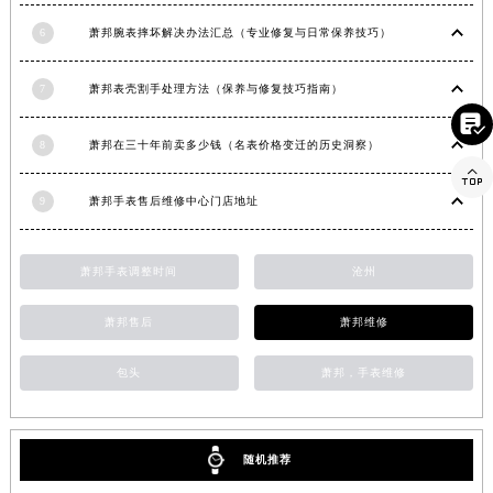
河南省济源市沁园街道济水大道萧邦售后服务中心（需提前预约）
6
萧邦腕表摔坏解决办法汇总（专业修复与日常保养技巧）
河南省焦作市解放区解放路萧邦售后服务中心（需提前预约）
河南省开封市鼓楼区中山路萧邦售后服务中心（需提前预约）
7
萧邦表壳割手处理方法（保养与修复技巧指南）
河南省洛阳市西工区中州中路与解放路交叉口萧邦售后服务中心（需提前预约）

河南省漯河市源汇区交通路萧邦售后服务中心（需提前预约）
8
萧邦在三十年前卖多少钱（名表价格变迁的历史洞察）

河南省南阳市宛城区范蠡东路与南都路交叉口萧邦售后服务中心（需提前预约）
9
萧邦手表售后维修中心门店地址
河南省平顶山市卫东区建设路萧邦售后服务中心（需提前预约）
河南省濮阳市大华龙区开州路绿城路交叉口萧邦售后服务中心（需提前预约）
河南省三门峡市湖滨区和平路萧邦售后服务中心（需提前预约）
萧邦手表调整时间
沧州
河南省商丘市梁园区神火大道萧邦售后服务中心（需提前预约）
萧邦售后
萧邦维修
河南省新乡市红旗区人民路萧邦售后服务中心（需提前预约）
河南省信阳市浉河区东方红大道萧邦售后服务中心（需提前预约）
包头
萧邦，手表维修
河南省许昌市魏都区建安大道与八龙路交叉口萧邦售后服务中心（需提前预约）
河南省郑州市二七区民主路10号华润大厦29层2905室萧邦售后服务中心（需提前预约）
河南省周口市川汇区七一路萧邦售后服务中心（需提前预约）
随机推荐
河南省驻马店市驿城区乐山大道与置地大道交叉口萧邦售后服务中心（需提前预约）