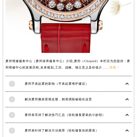
广西壮族自治区梧州市万秀区龙湖镇高旺路萧邦售后服务中心（需提前预约）
广西壮族自治区玉林市玉州区金玉路萧邦售后服务中心（需提前预约）
海南省儋州市儋州市那大镇兰洋北路萧邦售后服务中心（需提前预约）
海南省东方市八所镇解放西路萧邦售后服务中心（需提前预约）
海南省琼海市嘉积镇东风路萧邦售后服务中心（需提前预约）
海南省三沙市西沙区西沙群岛永兴岛北京路萧邦售后服务中心（需提前预约）
海南省三亚市吉阳区迎宾路萧邦售后服务中心（需提前预约）
萧邦维修服务中心（萧邦保养服务中心）介绍,萧邦（Chopard）本栏目为您提供：萧
海南省万宁市万城镇解放路萧邦售后服务中心（需提前预约）
邦维修中心的发展历程,未来规划,工坊、战略、独立意义及价值介......
详情 >
海南省文昌市文城镇教育东路萧邦售后服务中心（需提前预约）
海南省五指山市通什镇三月三大道萧邦售后服务中心（需提前预约）
2
萧邦手表起雾的影响（手表起雾维护建议）
香港特别行政区尖沙咀区油尖旺区广东道萧邦售后服务中心（需提前预约）
3
解决萧邦腕表星期走慢，精准调校秘籍在这里
香港特别行政区金钟区中西区金钟道萧邦售后服务中心（需提前预约）
香港特别行政区九龙区油尖旺区弥敦道萧邦售后服务中心（需提前预约）
4
萧邦表耳掉了解决技巧汇总（轻松修复爱表的小妙招）
香港特别行政区铜锣湾区湾仔区轩尼诗道萧邦售后服务中心（需提前预约）
河南省安阳市文峰区解放大道萧邦售后服务中心（需提前预约）
5
萧邦表针掉了解决方法推荐（轻松修复你的爱表）
河南省鹤壁市淇滨区九州路萧邦售后服务中心（需提前预约）