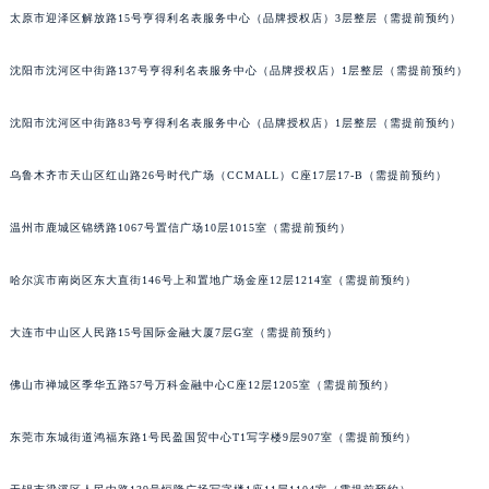
太原市迎泽区解放路15号亨得利名表服务中心（品牌授权店）3层整层（需提前预约）
吉林省延边市延吉市解放路萧邦售后服务中心（需提前预约）
辽宁省鞍山市铁东区站前街萧邦售后服务中心（需提前预约）
沈阳市沈河区中街路137号亨得利名表服务中心（品牌授权店）1层整层（需提前预约）
辽宁省本溪市平山区胜利路萧邦售后服务中心（需提前预约）
辽宁省朝阳市双塔区新华路萧邦售后服务中心（需提前预约）
沈阳市沈河区中街路83号亨得利名表服务中心（品牌授权店）1层整层（需提前预约）
辽宁省丹东市振兴区七经街萧邦售后服务中心（需提前预约）
辽宁省抚顺市新抚区东一路萧邦售后服务中心（需提前预约）
乌鲁木齐市天山区红山路26号时代广场（CCMALL）C座17层17-B（需提前预约）
辽宁省阜新市海州区解放大街萧邦售后服务中心（需提前预约）
温州市鹿城区锦绣路1067号置信广场10层1015室（需提前预约）
辽宁省葫芦岛市连山区中央路萧邦售后服务中心（需提前预约）
辽宁省锦州市古塔区中央大街萧邦售后服务中心（需提前预约）
哈尔滨市南岗区东大直街146号上和置地广场金座12层1214室（需提前预约）
辽宁省辽阳市白塔区新运大街萧邦售后服务中心（需提前预约）
辽宁省盘锦市兴隆台区石油大街萧邦售后服务中心（需提前预约）
大连市中山区人民路15号国际金融大厦7层G室（需提前预约）
辽宁省铁岭市银州区南马路萧邦售后服务中心（需提前预约）
佛山市禅城区季华五路57号万科金融中心C座12层1205室（需提前预约）
辽宁省营口市站前区市府路与渤海大街交叉口萧邦售后服务中心（需提前预约）
辽宁省沈阳市沈河区中街路137号亨得利名表维修授权店1楼萧邦售后服务中心（需提前预约）
东莞市东城街道鸿福东路1号民盈国贸中心T1写字楼9层907室（需提前预约）
辽宁省沈阳市沈河区中街路83号亨得利名表维修授权店1楼萧邦售后服务中心（需提前预约）
北京市朝阳区建国门外大街甲6号华熙国际中心D座11层1102室萧邦售后服务中心（北京总部）（需提前预约）