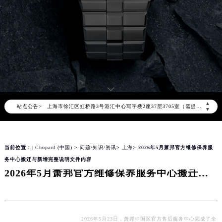
2026年8月萧邦中国区售后服务网络优化升级公告
2026年8月萧邦全国官方售后客户服务热线：400-885-0231
萧邦官方全国统一服务热线400-885-0231，服务覆盖中国大陆、香港、澳门、台湾全部区域（非大陆需加拨“+86”）
2026年8月萧邦售后服务中心最新网点地址：
北京市朝阳区建国门外大街甲6号华熙国际中心写字楼D座11层1102室（北京总部）（需提前预约）
北京市东城区东长安街1号东方广场写字楼W3座6层602室（需提前预约）
天津市和平区赤峰道136号天津国际金融中心写字楼26层2603室（需提前预约）
▲
站点公告>
上海市徐汇区虹桥路3号港汇中心写字楼2座37层3705室（需提前预约）
▼
上海市黄浦区南京东路299号宏伊国际广场写字楼8层806室（需提前预约）
南京市秦淮区中山南路1号（新街口）南京中心写字楼22层C1-1室（需提前预约）
当前位置：
| Chopard (中国)
>
问题/知识/资讯
>
上海
> 2026年5月萧邦官方维修保养服
常州市新北区龙锦路1590号现代传媒中心写字楼5号楼10层1008室（需提前预约）
务中心搬迁与新增完整说明文件内容
徐州市鼓楼区淮海东路29号苏宁广场IFC国际金融中心写字楼35层3508室（需提前预约）
2026年5月萧邦官方维修保养服务中心搬迁与新增完整说明文件内容
扬州市邗江区国展路29号星耀天地写字楼1号楼18层1803室（需提前预约）
盐城市盐都区世纪大道5号盐城金融城写字楼1号楼16层1604室（需提前预约）
泰州市海陵区永定东路399号置地商务中心东塔写字楼（华润万象城）17层1706室（需提前预约）
宁波市江北区大闸南路500号来福士广场办公楼20层2009室（需提前预约）
2026年5月23日，萧邦中国区官方售后服务中心完成了全