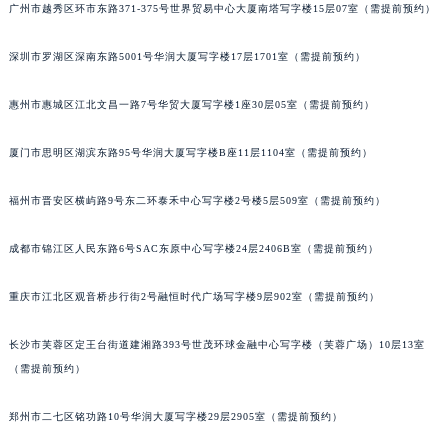
广州市越秀区环市东路371-375号世界贸易中心大厦南塔写字楼15层07室（需提前预约）
黑龙江省鸡西市鸡冠区红军路萧邦售后服务中心（需提前预约）
黑龙江省佳木斯市向阳区长安路萧邦售后服务中心（需提前预约）
深圳市罗湖区深南东路5001号华润大厦写字楼17层1701室（需提前预约）
黑龙江省牡丹江市东安区太平路萧邦售后服务中心（需提前预约）
黑龙江省七台河市桃山区大同街萧邦售后服务中心（需提前预约）
惠州市惠城区江北文昌一路7号华贸大厦写字楼1座30层05室（需提前预约）
黑龙江省齐齐哈尔市龙沙区龙华路萧邦售后服务中心（需提前预约）
厦门市思明区湖滨东路95号华润大厦写字楼B座11层1104室（需提前预约）
黑龙江省双鸭山市尖山区新兴大街萧邦售后服务中心（需提前预约）
黑龙江省绥化市北林区新华街与康庄路交叉口萧邦售后服务中心（需提前预约）
福州市晋安区横屿路9号东二环泰禾中心写字楼2号楼5层509室（需提前预约）
黑龙江省伊春市伊美区通河路萧邦售后服务中心（需提前预约）
吉林省白城市洮北区明仁南街萧邦售后服务中心（需提前预约）
成都市锦江区人民东路6号SAC东原中心写字楼24层2406B室（需提前预约）
吉林省白山市浑江区浑江大街萧邦售后服务中心（需提前预约）
重庆市江北区观音桥步行街2号融恒时代广场写字楼9层902室（需提前预约）
吉林省吉林市船营区河南街萧邦售后服务中心（需提前预约）
吉林省辽源市龙山区人民大街萧邦售后服务中心（需提前预约）
长沙市芙蓉区定王台街道建湘路393号世茂环球金融中心写字楼（芙蓉广场）10层13室
吉林省梅河口市新华街道梅河大街萧邦售后服务中心（需提前预约）
（需提前预约）
吉林省四平市铁东区紫气大路与南九经街交汇处萧邦售后服务中心（需提前预约）
吉林省松原市宁江区五环大街萧邦售后服务中心（需提前预约）
郑州市二七区铭功路10号华润大厦写字楼29层2905室（需提前预约）
吉林省通化市东昌区环通乡江南大街萧邦售后服务中心（需提前预约）