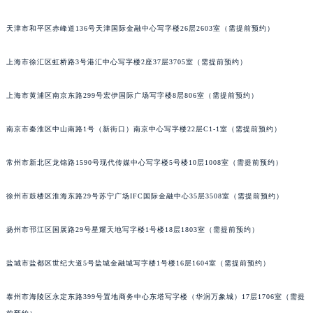
太原市迎泽区解放路15号亨得利名表服务中心（品牌授权店）3层整层（需提前预约）
天津市和平区赤峰道136号天津国际金融中心写字楼26层2603室（需提前预约）
沈阳市沈河区中街路137号亨得利名表服务中心（品牌授权店）1层整层（需提前预约）
沈阳市沈河区中街路83号亨得利名表服务中心（品牌授权店）1层整层（需提前预约）
上海市徐汇区虹桥路3号港汇中心写字楼2座37层3705室（需提前预约）
乌鲁木齐市天山区红山路26号时代广场（CCMALL）C座17层17-B（需提前预约）
温州市鹿城区锦绣路1067号置信广场10层1015室（需提前预约）
上海市黄浦区南京东路299号宏伊国际广场写字楼8层806室（需提前预约）
哈尔滨市道里区友谊西路600号富力中心T2座写字楼29层03室（需提前预约）
南京市秦淮区中山南路1号（新街口）南京中心写字楼22层C1-1室（需提前预约）
大连市中山区人民路15号国际金融大厦7层G室（需提前预约）
佛山市禅城区季华五路57号万科金融中心C座12层1205室（需提前预约）
常州市新北区龙锦路1590号现代传媒中心写字楼5号楼10层1008室（需提前预约）
东莞市东城街道鸿福东路1号民盈国贸中心T1写字楼9层907室（需提前预约）
无锡市梁溪区人民中路139号恒隆广场写字楼1座11层1104室（需提前预约）
徐州市鼓楼区淮海东路29号苏宁广场IFC国际金融中心35层3508室（需提前预约）
南通市崇川区工农路57号圆融广场写字楼16层1603室（需提前预约）
苏州市苏州工业园区星港街199号苏州中心办公楼C座22层08室（需提前预约）
扬州市邗江区国展路29号星耀天地写字楼1号楼18层1803室（需提前预约）
武汉市江汉区解放大道686号世界贸易大厦38层09室（需提前预约）
盐城市盐都区世纪大道5号盐城金融城写字楼1号楼16层1604室（需提前预约）
南宁市青秀区金湖路59号地王大厦12楼1224室（需提前预约）
合肥市蜀山区潜山路111号万象城华润大厦B座12楼03室（需提前预约）
泰州市海陵区永定东路399号置地商务中心东塔写字楼（华润万象城）17层1706室（需提
泉州市丰泽区宝洲路729号浦西万达中心写字楼A座7楼709室（需提前预约）