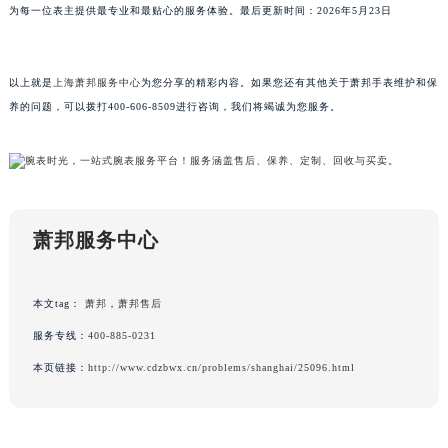
为每一位表主提供最专业和最贴心的服务体验。最后更新时间：2026年5月23日
上海市徐汇区虹桥路3号港汇中心2座37层3705室萧邦售后服务中心（需提前预约）
浙江省杭州市上城区钱江路1366号华润大厦A座5层503-5室萧邦售后服务中心（需提前预约）
浙江省湖州市吴兴区劳动路萧邦售后服务中心（需提前预约）
以上就是
上海萧邦服务中心
为您分享的精彩内容。如果您还有其他关于萧邦手表维护和保
浙江省嘉兴市南湖区广益路705号嘉兴世界贸易中心A座13层1304室萧邦售后服务中心（需提前预约）
养的问题，可以拨打400-606-8509进行咨询，我们将竭诚为您服务。
浙江省金华市金东区东市南街777号金华万达广场4号楼22楼2209室萧邦售后服务中心（需提前预约）
浙江省丽水市莲都区解放街萧邦售后服务中心（需提前预约）
浙江省宁波市江北区大闸南路500号来福士广场办公楼20层2009室萧邦售后服务中心（需提前预约）
浙江省衢州市柯城区上街萧邦售后服务中心（需提前预约）
萧邦服务中心
浙江省绍兴市越城区胜利东路379号世茂天际中心写字楼8层805室萧邦售后服务中心（需提前预约）
浙江省舟山市定海区解放东路萧邦售后服务中心（需提前预约）
澳门特别行政区大堂区议事亭前地（新马路）萧邦售后服务中心（需提前预约）
本文tag：
萧邦
，
萧邦售后
澳门特别行政区风顺堂区南湾大马路萧邦售后服务中心（需提前预约）
服务专线：
400-885-0231
澳门特别行政区花地玛堂区关闸广场萧邦售后服务中心（需提前预约）
本页链接：
http://www.cdzbwx.cn/problems/shanghai/25096.html
澳门特别行政区花王堂区大三巴商圈萧邦售后服务中心（需提前预约）
澳门特别行政区嘉模堂区官也街萧邦售后服务中心（需提前预约）
澳门省路氹城市金光大道萧邦售后服务中心（需提前预约）