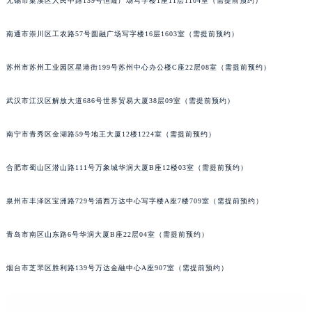
无锡市梁溪区人民中路139号恒隆广场写字楼1座11层1104室（需提前预约）
北京市东城区东长安街1号王府井东方广场W3座6层602室萧邦售后服务中心（需提前预约）
河北省保定市竞秀区朝阳北大街北国先天下萧邦售后服务中心（需提前预约）
南通市崇川区工农路57号圆融广场写字楼16层1603室（需提前预约）
内蒙古自治区阿拉善盟市左旗土尔扈特大街萧邦售后服务中心（需提前预约）
苏州市苏州工业园区星港街199号苏州中心办公楼C座22层08室（需提前预约）
内蒙古自治区巴彦淖尔市临河区新华街萧邦售后服务中心（需提前预约）
内蒙古自治区包头市青山区幸福路甲3号王府井百货名表维修萧邦售后服务中心（需提前预约）
武汉市江汉区解放大道686号世界贸易大厦38层09室（需提前预约）
内蒙古自治区赤峰市红山区哈达街萧邦售后服务中心（需提前预约）
内蒙古自治区鄂尔多斯市东胜区伊金霍洛街萧邦售后服务中心（需提前预约）
南宁市青秀区金湖路59号地王大厦12楼1224室（需提前预约）
内蒙古自治区呼伦贝尔市海拉尔区中央街萧邦售后服务中心（需提前预约）
合肥市蜀山区潜山路111号万象城华润大厦B座12楼03室（需提前预约）
内蒙古自治区通辽市科尔沁区明仁大街萧邦售后服务中心（需提前预约）
内蒙古自治区乌海市海勃湾区人民南路萧邦售后服务中心（需提前预约）
泉州市丰泽区宝洲路729号浦西万达中心写字楼A座7楼709室（需提前预约）
内蒙古自治区乌兰察布市集宁区恩和大街萧邦售后服务中心（需提前预约）
内蒙古自治区锡林郭勒盟市锡林浩特市光明街与额尔敦路交叉口萧邦售后服务中心（需提前预约）
青岛市南区山东路6号华润大厦B座22层04室（需提前预约）
内蒙古自治区兴安盟市乌兰浩特市兴安大街萧邦售后服务中心（需提前预约）
山西省大同市平城区迎宾街萧邦售后服务中心（需提前预约）
烟台市芝罘区胜利路139号万达金融中心A座907室（需提前预约）
山西省晋城市城区黄华街萧邦售后服务中心（需提前预约）
山西省晋中市榆次区顺城街萧邦售后服务中心（需提前预约）