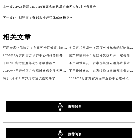
澳门特别行政区望德堂区塔石广场萧邦售后服务中心（需提前预约）
上一篇:
2026最新Chopard萧邦名表售后维修网点地址考察报告
福建省福州市鼓楼区五四路128-1号恒力城写字楼15层03室萧邦售后服务中心（需提前预约）
下一篇:
告别勒痕！萧邦表带舒适佩戴终极指南
福建省厦门市思明区湖滨东路95号万象城华润大厦B座11层1104室萧邦售后服务中心（需提前预约）
广东省潮州市潮安区新风路与潮汕路交汇处萧邦售后服务中心（需提前预约）
相关文章
广东省广州市天河区天河路230号万菱汇国际中心A塔7层704室萧邦售后服务中心（需提前预约）
不用去店也能搞定！在家轻松延长萧邦表带的小妙招
冬天萧邦容易停？温度对机械表的影响你了解吗？
广东省广州市越秀区环市东路371-375号世界贸易中心大厦南塔15层1507室萧邦售后服务中心（需提前预约）
2026年8月萧邦官方保养中心与维修服务中心迁址及新开补充指南文件
戴萧邦被刮手？这些修复技巧你一定要知道！
广东省河源市源城区越王大道萧邦售后服务中心（需提前预约）
干燥剂+密封盒萧邦进水急救神器？
不用跑维修点！在家也能搞定萧邦表带过长难题
广东省惠州市惠城区江北文昌一路7号华贸大厦1座30层3005室萧邦售后服务中心（需提前预约）
2026年7月萧邦官方售后维修保养服务网络扩容及迁址补充公告原文内容发布
不用跑维修点！在家轻松搞定萧邦表带太松难题
广东省江门市蓬江区广场西路萧邦售后服务中心（需提前预约）
防水≠泡水！萧邦清洁避坑指南来了
2026年7月萧邦官方保养服务中心维修点最终搬迁及增设方案
广东省揭阳市榕城进贤门步行街萧邦售后服务中心（需提前预约）
广东省茂名市电白区水东街道迎宾大道萧邦售后服务中心（需提前预约）
广东省梅州市梅江区金燕大道萧邦售后服务中心（需提前预约）
萧邦保养
广东省清远市清城区湖西路萧邦售后服务中心（需提前预约）
广东省汕头市龙湖区长平路萧邦售后服务中心（需提前预约）
广东省汕尾市城区香洲街道园林社区翠园街萧邦售后服务中心（需提前预约）
推荐阅读
广东省韶关市武江区芙蓉新区与老城中心交汇处萧邦售后服务中心（需提前预约）