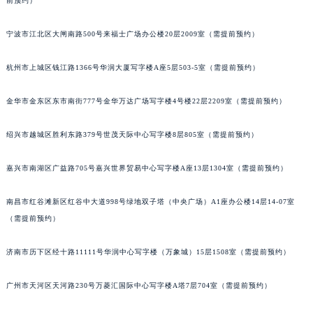
前预约）
青岛市南区山东路6号华润大厦B座22层04室（需提前预约）
烟台市芝罘区胜利路139号万达金融中心A座907室（需提前预约）
宁波市江北区大闸南路500号来福士广场办公楼20层2009室（需提前预约）
长春市朝阳区西安大路727号中银大厦A座(旺进大厦)18层09室（需提前预约）
杭州市上城区钱江路1366号华润大厦写字楼A座5层503-5室（需提前预约）
贵阳市南明区都司高架桥路33号亨特国际金融中心14楼14D（需提前预约）
昆明市盘龙区北京路928号同德昆明广场写字楼10层06室（需提前预约）
金华市金东区东市南街777号金华万达广场写字楼4号楼22层2209室（需提前预约）
石家庄市长安区中山东路39号勒泰中心写字楼B座13层07室（需提前预约）
西安市碑林区南关正街88号华侨城长安国际中心E座6楼10室（需提前预约）
绍兴市越城区胜利东路379号世茂天际中心写字楼8层805室（需提前预约）
海口市龙华区金贸东路5号海口华润大厦B座17层1707室（需提前预约）
嘉兴市南湖区广益路705号嘉兴世界贸易中心写字楼A座13层1304室（需提前预约）
唐山市路南区新华东道100号万达广场写字楼A座10层1002室（需提前预约）
台州市椒江区东海大道1800号腾达中心东1幢20楼2002室（需提前预约）
南昌市红谷滩新区红谷中大道998号绿地双子塔（中央广场）A1座办公楼14层14-07室
内蒙古自治区呼和浩特市玉泉区大学西街70号华润万象城写字楼（鄂尔多斯大厦）23层2326室（需提前预约）
（需提前预约）
甘肃省兰州市七里河区西津西路16号兰州中心写字楼21层2102室（需提前预约）
重庆市解放碑渝中区民权路28号英利国际金融中心写字楼20层01室（需提前预约）
济南市历下区经十路11111号华润中心写字楼（万象城）15层1508室（需提前预约）
黑龙江省大庆市萨尔图区会战大街萧邦售后服务中心（需提前预约）
广州市天河区天河路230号万菱汇国际中心写字楼A塔7层704室（需提前预约）
黑龙江省鹤岗市向阳区红军路萧邦售后服务中心（需提前预约）
黑龙江省黑河市爱辉区中央街萧邦售后服务中心（需提前预约）