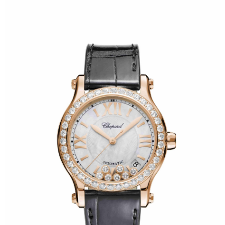
山西省临汾市尧都区解放路萧邦售后服务中心（需提前预约）
山西省吕梁市离石区永宁中路与建设街交叉口萧邦售后服务中心（需提前预约）
山西省朔州市朔城区怡西路与鄯阳西街交汇处萧邦售后服务中心（需提前预约）
山西省忻州市忻府区和平东街与七一南路交叉口萧邦售后服务中心（需提前预约）
山西省阳泉市郊区平阳东街与新城大道交叉口萧邦售后服务中心（需提前预约）
山西省运城市盐湖区河东街萧邦售后服务中心（需提前预约）
山西省长治市潞州区英雄中路萧邦售后服务中心（需提前预约）
山西省太原市迎泽区迎泽街道解放路15号亨得利名表维修授权店3楼萧邦售后服务中心（需提前预约）
天津市和平区赤峰道136号天津国际金融中心26层2603室萧邦售后服务中心（需提前预约）
安徽省安庆市迎江区人民路萧邦售后服务中心（需提前预约）
安徽省蚌埠市蚌山区淮河路萧邦售后服务中心（需提前预约）
安徽省亳州市谯城区魏武大道萧邦售后服务中心（需提前预约）
安徽省池州市贵池区长江路萧邦售后服务中心（需提前预约）
安徽省滁州市琅琊区南谯北路萧邦售后服务中心（需提前预约）
安徽省阜阳市颍州区颍州北路萧邦售后服务中心（需提前预约）
安徽省淮北市相山区淮海路萧邦售后服务中心（需提前预约）