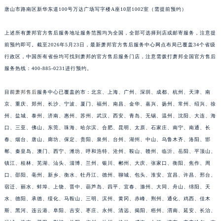
唐山市路南区新华东道100号万达广场写字楼A座10层1002室（需提前预约）
江苏省连云港市海州区通灌北路萧邦售后服务中心（需提前预约）
江苏省南京市秦淮区中山南路1号南京中心22层22-C1-C3室萧邦售后服务中心（需提前预约）
上述所有萧邦官方售后服务地址服务范围均为全国，全部可选择到店或邮寄服务，注意提
江苏省宿迁市宿城区西湖路萧邦售后服务中心（需提前预约）
前预约即可。截至2026年5月23日，最新萧邦官方售后服务中心网点布局已覆盖34个省级
江苏省泰州市海陵区永定东路399号置地商务中心东塔（华润万象城）17层1706室萧邦售后服务中心（需提前预约）
行政区，中国所有省份均可找到萧邦的官方售后服务门店，注意需拨打萧邦全国官方售后
江苏省徐州市鼓楼区淮海东路29号苏宁广场IFC国际金融中心35层3508室萧邦售后服务中心（需提前预约）
服务热线：400-885-0231进行预约。
江苏省盐城市盐都区世纪大道5号盐城金融城写字楼1号楼16层1604室萧邦售后服务中心（需提前预约）
目前
萧邦售后
服务中心已覆盖的市：北京、上海、广州、深圳、成都、杭州、天津、南
江苏省扬州市邗江区国展路29号星耀天地写字楼1号楼18层1803室萧邦售后服务中心（需提前预约）
京、重庆、郑州、长沙、宁波、厦门、福州、南昌、金华、嘉兴、扬州、常州、绍兴、徐
江苏省镇江市京口区中山东路萧邦售后服务中心（需提前预约）
州、盐城、泰州、济南、惠州、苏州、武汉、西安、青岛、无锡、温州、沈阳、大连、海
江西省抚州市临川区赣东大道萧邦售后服务中心（需提前预约）
口、三亚、佛山、东莞、珠海、哈尔滨、合肥、昆明、太原、石家庄、南宁、南通、长
江西省赣州市章贡区文清路萧邦售后服务中心（需提前预约）
春、烟台、唐山、廊坊、保定、贵阳、泉州、台州、湖州、中山、乌鲁木齐、洛阳、邯
江西省吉安市吉州区井冈山大道萧邦售后服务中心（需提前预约）
郸、秦皇岛、澳门、西宁、潍坊、呼和浩特、沧州、鞍山、赣州、临沂、岳阳、平顶山、
江西省景德镇市珠山区珠山中路萧邦售后服务中心（需提前预约）
镇江、桂林、芜湖、汕头、淄博、兰州、银川、郴州、大庆、张家口、衡阳、焦作、周
口、邵阳、亳州、新乡、衡水、牡丹江、德州、聊城、包头、淮安、宜昌、许昌、邢台、
江西省九江市浔阳区浔阳路萧邦售后服务中心（需提前预约）
宿迁、丽水、蚌埠、上饶、晋中、葫芦岛、四平、宜春、滁州、大同、舟山、绵阳、天
江西省南昌市红谷滩新区红谷中大道998号绿地双子塔（中央广场）A1座办公楼14层1407室萧邦售后服务中心（需提前预约）
水、德阳、承德、绥化、马鞍山、三明、滨州、黄冈、赤峰、荆州、通化、鸡西、佳木
江西省萍乡市安源区萍安北大道与康庄路交叉口萧邦售后服务中心（需提前预约）
斯、黑河、连云港、阜阳、吉安、枣庄、永州、清远、揭阳、梧州、渭南、延安、长治、
江西省上饶市信州区滨江西路萧邦售后服务中心（需提前预约）