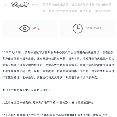
国范围内的优化升级，旨在提升客户服务体验与服务质
杭州市上城区钱江路1366号华润大厦写字楼A座5层503-5室（需提前预约）
量。此次升级包括网点焕新、服务扩容、流程再造和热线
金华市金东区东市南街777号金华万达广场写字楼4号楼22层2209室（需提前预约）
统一四大举措，构建了覆盖全国的标准化、便捷高效的官
绍兴市越城区胜利东路379号世茂天际中心写字楼8层805室（需提前预约）
方…

嘉兴市南湖区广益路705号嘉兴世界贸易中心写字楼A座13层1304室（需提前预约）
60 次
2026-05-23
南昌市红谷滩新区红谷中大道998号绿地双子塔（中央广场）A1座办公楼14层07室（需提前预约）
济南市历下区经十路11111号华润中心写字楼（万象城）15层1508室（需提前预约）
广州市天河区天河路230号万菱汇国际中心写字楼A塔7层704室（需提前预约）
2026年5月23日，萧邦中国区官方售后服务中心完成了全国范围内的优化升级，旨在提升
广州市越秀区环市东路371-375号世界贸易中心大厦南塔写字楼15层07室（需提前预约）
客户服务体验与服务质量。此次升级包括网点焕新、服务扩容、流程再造和热线统一四大
深圳市罗湖区深南东路5001号华润大厦写字楼17层1701室（需提前预约）
举措，构建了覆盖全国的标准化、便捷高效的官方售后体系。萧邦中国区此次服务升级是
惠州市惠城区江北文昌一路7号华贸大厦写字楼1座30层05室（需提前预约）
近年来规模最大的一次，聚焦于直营提质、扩容和区域均衡三大方向，对原有售后网点进
行了重新选址、装修焕新、设备迭代与人员培训，并新增了多个城市服务点。
厦门市思明区湖滨东路95号华润大厦写字楼B座11层1104室（需提前预约）
福州市鼓楼区五四路128-1号恒力城写字楼15层03室（需提前预约）
萧邦官方售后服务中心全国网点地址：
成都市锦江区人民东路6号SAC东原中心写字楼24层2406B室（需提前预约）
重庆市江北区观音桥步行街2号融恒时代广场写字楼9层902室（需提前预约）
北京市东城区东长安街1号东方广场写字楼W3座6层602室（需提前预约）
长沙市芙蓉区定王台街道建湘路393号世茂环球金融中心写字楼（芙蓉广场）10层13室（需提前预约）
郑州市二七区铭功路10号华润大厦写字楼29层2905室（需提前预约）
北京市朝阳区建国门外大街甲6号华熙国际中心写字楼D座11层1102室（需提前预约）