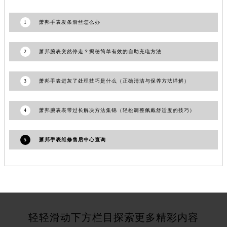
湖北省鄂州市鄂城区文星大道萧邦售后服务中心（需提前预约）
1
萧邦手表发条滑丝怎么办
湖北省黄冈市黄州区赤壁大道萧邦售后服务中心（需提前预约）
湖北省黄石市黄石港区武汉路萧邦售后服务中心（需提前预约）
2
萧邦腕表突然停走？揭秘简单有效的自助充电方法
湖北省荆门市东宝中天街步行街萧邦售后服务中心（需提前预约）
湖北省荆州市荆州区荆中路萧邦售后服务中心（需提前预约）
湖北省十堰市茅箭区人民北路萧邦售后服务中心（需提前预约）
3
萧邦手表进灰了处理技巧是什么（正确清洁与保养方法详解）
湖北省随州市曾都区青年路萧邦售后服务中心（需提前预约）
湖北省咸宁市咸安区长安大道萧邦售后服务中心（需提前预约）
4
萧邦腕表表带过长解决方法集锦（轻松调整佩戴舒适度的技巧）
湖北省襄阳市樊城区长虹路与人民路交叉口萧邦售后服务中心（需提前预约）
湖北省孝感市孝南区复兴大道萧邦售后服务中心（需提前预约）
5
萧邦手表维修售后中心查询
湖北省宜昌市西陵区夷陵大道与港窑路萧邦售后服务中心（需提前预约）
湖南省常德市武陵区人民路萧邦售后服务中心（需提前预约）
湖南省郴州市北湖区国庆北路萧邦售后服务中心（需提前预约）
湖南省衡阳市雁峰区解放路萧邦售后服务中心（需提前预约）
湖南省怀化市鹤城区迎丰中路萧邦售后服务中心（需提前预约）
轻轻滑动下方栏目探索更多精彩内容
湖南省娄底市娄星区长青街萧邦售后服务中心（需提前预约）