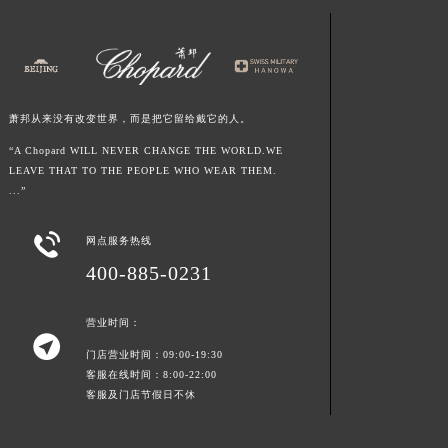
湖南省邵阳市双清区东风路萧邦售后服务中心（需提前预约）
湖南省湘潭市雨湖区莲城大道萧邦售后服务中心（需提前预约）
湖南省益阳市赫山区桃花仑路萧邦售后服务中心（需提前预约）
湖南省永州市冷水滩区永州大道与中兴路交叉口萧邦售后服务中心（需提前预约）
萧邦从来没有改变世界，而是把它留给戴它的人。
湖南省岳阳市岳阳楼区东茅岭路萧邦售后服务中心（需提前预约）
“A Chopard WILL NEVER CHANGE THE WORLD.WE
湖南省张家界市永定区解放路萧邦售后服务中心（需提前预约）
LEAVE THAT TO THE PEOPLE WHO WEAR THEM.
湖南省长沙市芙蓉区建湘路393号世茂环球金融中心写字楼10层1013室萧邦售后服务中心（需提前预约）
...”
湖南省株洲市芦淞区建设南路萧邦售后服务中心（需提前预约）

网点服务热线
甘肃省白银市白银区北京路萧邦售后服务中心（需提前预约）
400-885-0231
甘肃省定西市安定区解放路萧邦售后服务中心（需提前预约）
甘肃省敦煌市沙州镇阳关中路萧邦售后服务中心（需提前预约）
营业时间：
甘肃省合作市人民街萧邦售后服务中心（需提前预约）

门店营业时间：09:00-19:30
甘肃省嘉峪关市雄关区新华中路萧邦售后服务中心（需提前预约）
客服在线时间：8:00-22:00
甘肃省金昌市金川区北京路萧邦售后服务中心（需提前预约）
客服及门店节假日不休
甘肃省酒泉市肃州区西大街萧邦售后服务中心（需提前预约）
甘肃省临夏市城南街道团结路萧邦售后服务中心（需提前预约）