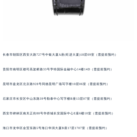
安徽省淮南市田家庵区国庆中路萧邦售后服务中心（需提前预约）
安徽省黄山市屯溪区黄山西路萧邦售后服务中心（需提前预约）
安徽省六安市金安区解放中路萧邦售后服务中心（需提前预约）
安徽省马鞍山市雨山区湖南西路萧邦售后服务中心（需提前预约）
安徽省宿州市埇桥区人民中路萧邦售后服务中心（需提前预约）
安徽省铜陵市铜官区石城大道萧邦售后服务中心（需提前预约）
长春市朝阳区西安大路727号中银大厦A座(旺进大厦)18层09室（需提前预约）
安徽省芜湖市镜湖区中山路步行街萧邦售后服务中心（需提前预约）
安徽省宣城市宣州区叠嶂西路萧邦售后服务中心（需提前预约）
贵阳市南明区都司高架桥路33号亨特国际金融中心14楼14D（需提前预约）
福建省龙岩市新罗区九一南路萧邦售后服务中心（需提前预约）
福建省南平市建阳区人民西路萧邦售后服务中心（需提前预约）
昆明市盘龙区北京路928号同德昆明广场写字楼10层06室（需提前预约）
福建省宁德市蕉城区天湖东路萧邦售后服务中心（需提前预约）
石家庄市长安区中山东路39号勒泰中心写字楼B座13层07室（需提前预约）
福建省莆田市城厢区霞林街道荔华东大道萧邦售后服务中心（需提前预约）
福建省三明市三元区东乾二路萧邦售后服务中心（需提前预约）
西安市碑林区南关正街88号华侨城长安国际中心E座6楼10室（需提前预约）
福建省漳州市龙文区步港路萧邦售后服务中心（需提前预约）
江苏省常州市新北区龙锦路1590号现代传媒中心5号楼10层1008室萧邦售后服务中心（需提前预约）
海口市龙华区金贸东路5号海口华润大厦B座17层1707室（需提前预约）
江苏省淮安市清江浦区淮海北路萧邦售后服务中心（需提前预约）