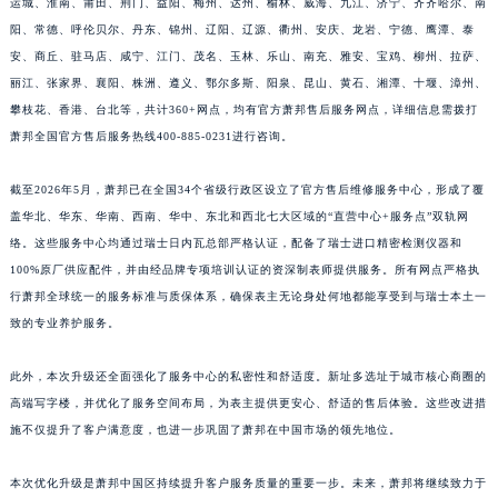
运城、淮南、莆田、荆门、益阳、梅州、达州、榆林、威海、九江、济宁、齐齐哈尔、南
江西省新余市渝水区北湖西路萧邦售后服务中心（需提前预约）
阳、常德、呼伦贝尔、丹东、锦州、辽阳、辽源、衢州、安庆、龙岩、宁德、鹰潭、泰
江西省宜春市袁州区中山中路萧邦售后服务中心（需提前预约）
安、商丘、驻马店、咸宁、江门、茂名、玉林、乐山、南充、雅安、宝鸡、柳州、拉萨、
丽江、张家界、襄阳、株洲、遵义、鄂尔多斯、阳泉、昆山、黄石、湘潭、十堰、漳州、
江西省鹰潭市月湖区胜利东路萧邦售后服务中心（需提前预约）
攀枝花、香港、台北等，共计360+网点，均有官方萧邦售后服务网点，详细信息需拨打
山东省德州市德城区东风中路萧邦售后服务中心（需提前预约）
萧邦全国官方售后服务热线400-885-0231进行咨询。
山东省东营市东营区济南路萧邦售后服务中心（需提前预约）
山东省济南市历下区经十路11111号华润中心写字楼（万象城）15层1508室萧邦售后服务中心（需提前预约）
截至2026年5月，萧邦已在全国34个省级行政区设立了官方售后维修服务中心，形成了覆
山东省济宁市任城区太白楼路萧邦售后服务中心（需提前预约）
盖华北、华东、华南、西南、华中、东北和西北七大区域的“直营中心+服务点”双轨网
山东省莱芜市文化南路8号银座商城名表维修一楼名表维修萧邦售后服务中心（需提前预约）
络。这些服务中心均通过瑞士日内瓦总部严格认证，配备了瑞士进口精密检测仪器和
100%原厂供应配件，并由经品牌专项培训认证的资深制表师提供服务。所有网点严格执
山东省临沂市兰山区解放路萧邦售后服务中心（需提前预约）
行萧邦全球统一的服务标准与质保体系，确保表主无论身处何地都能享受到与瑞士本土一
山东省日照市东港区烟台路萧邦售后服务中心（需提前预约）
致的专业养护服务。
山东省泰安市泰山区财源街道泰山大街萧邦售后服务中心（需提前预约）
山东省威海市环翠区新威海路89号振华商厦一楼名表维修萧邦售后服务中心（需提前预约）
此外，本次升级还全面强化了服务中心的私密性和舒适度。新址多选址于城市核心商圈的
山东省潍坊市奎文区东风东街萧邦售后服务中心（需提前预约）
高端写字楼，并优化了服务空间布局，为表主提供更安心、舒适的售后体验。这些改进措
山东省枣庄市滕州市北辛路与善国路交叉口萧邦售后服务中心（需提前预约）
施不仅提升了客户满意度，也进一步巩固了萧邦在中国市场的领先地位。
山东省淄博市张店区金晶大道萧邦售后服务中心（需提前预约）
本次优化升级是萧邦中国区持续提升客户服务质量的重要一步。未来，萧邦将继续致力于
上海市黄浦区南京东路299号宏伊国际广场写字楼8层806室萧邦售后服务中心（需提前预约）