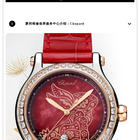
广东省深圳市罗湖区深南东路5001号华润大厦17层1701室萧邦售后服务中心（需提前预约）
广东省阳江市江城区东风一路萧邦售后服务中心（需提前预约）
广东省云浮市云城区金山路萧邦售后服务中心（需提前预约）
1
萧邦维修保养服务中心介绍 | Chopard
广东省湛江市赤坎区观海北路萧邦售后服务中心（需提前预约）
广东省肇庆市端州区信安大道与砚都大道交汇处萧邦售后服务中心（需提前预约）
广西壮族自治区百色市右江区中山二路萧邦售后服务中心（需提前预约）
广西壮族自治区北海市海城区北京路萧邦售后服务中心（需提前预约）
广西壮族自治区崇左市江州区石景林街道友谊大道与丽川路交汇处萧邦售后服务中心（需提前预约）
广西壮族自治区防城港市港口区金花茶大道萧邦售后服务中心（需提前预约）
广西壮族自治区贵港市港北区港城街道布山大道与仙衣路交叉口萧邦售后服务中心（需提前预约）
广西壮族自治区桂林市秀峰区红岭路萧邦售后服务中心（需提前预约）
广西壮族自治区河池市金城江区金城江街道朝阳路萧邦售后服务中心（需提前预约）
广西壮族自治区贺州市八步区城东街道灵峰南路萧邦售后服务中心（需提前预约）
广西壮族自治区来宾市兴宾区桂中大道萧邦售后服务中心（需提前预约）
广西壮族自治区柳州市城中区中山中路萧邦售后服务中心（需提前预约）
广西壮族自治区钦州市钦南区金海湾东大街萧邦售后服务中心（需提前预约）