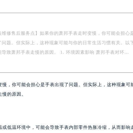
字楼1号楼16层1604室（需提前预约）
务中心东塔写字楼（华润万象城）17层1706室（需提前预约）
场办公楼20层2009室（需提前预约）
写字楼A座5层503-5室（需提前预约）
表维修售后服务点】如果你的萧邦手表走时变慢，你可能会担心
广场写字楼4号楼22层2209室（需提前预约）
了问题。但实际上，这种现象可能与你的日常生活习惯有关。以
际中心写字楼8层805室（需提前预约）
是一些可能导致萧邦手表走慢的原因。 1. 环境因素影响 萧邦手表对环…
易中心写字楼A座13层1304室（需提前预约）
绿地双子塔（中央广场）A1座办公楼14层07室（需提前预约）
心写字楼（万象城）15层1508室（需提前预约）
际中心写字楼A塔7层704室（需提前预约）
变慢，你可能会担心是手表出现了问题。但实际上，这种现象可
世界贸易中心大厦南塔写字楼15层07室（需提前预约）
走慢的原因。
厦写字楼17层1701室（需提前预约）
厦写字楼1座30层05室（需提前预约）
字楼B座11层1104室（需提前预约）
写字楼15层03室（需提前预约）
温或低温环境中，可能会导致手表内部零件热胀冷缩，从而影响
心写字楼24层2406B室（需提前预约）