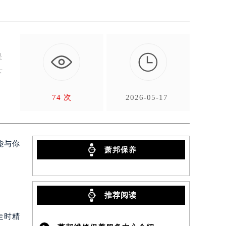

是
下
74 次
2026-05-17
能与你
萧邦保养
推荐阅读
走时精