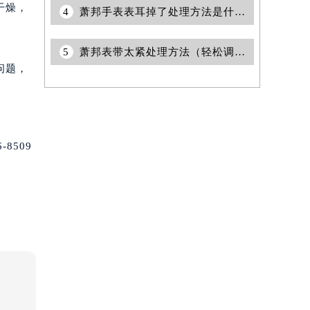
干燥，
4
萧邦手表表耳掉了处理方法是什么（专业修复步骤详解）
5
萧邦表带太紧处理方法（轻松调整佩戴舒适度指南）
问题，
8509