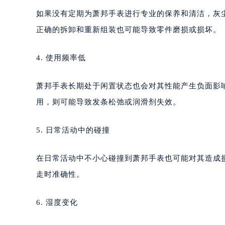
黑龙江省大庆市萨尔图区会战大街萧
如果没有定期为萧邦手表进行专业的保养和清洁，灰
黑龙江省鹤岗市向阳区红军路萧邦售
正确的拆卸和重新组装也可能导致零件磨损或损坏。
黑龙江省黑河市爱辉区中央街萧邦售
黑龙江省鸡西市鸡冠区红军路萧邦售
4. 使用频率低
黑龙江省佳木斯市向阳区长安路萧邦
黑龙江省牡丹江市东安区太平路萧邦
萧邦手表长期处于闲置状态也会对其性能产生负面影
黑龙江省七台河市桃山区大同街萧邦
用，则可能导致发条松弛或润滑剂失效。
黑龙江省齐齐哈尔市龙沙区龙华路萧
黑龙江省双鸭山市尖山区新兴大街萧
5. 日常活动中的碰撞
黑龙江省绥化市北林区新华街与康庄
黑龙江省伊春市伊美区通河路萧邦售
在日常活动中不小心碰撞到萧邦手表也可能对其造成
吉林省白城市洮北区明仁南街萧邦售
走时准确性。
吉林省白山市浑江区浑江大街萧邦售
吉林省吉林市船营区河南街萧邦售后
6. 湿度变化
吉林省辽源市龙山区人民大街萧邦售
吉林省梅河口市新华街道梅河大街萧