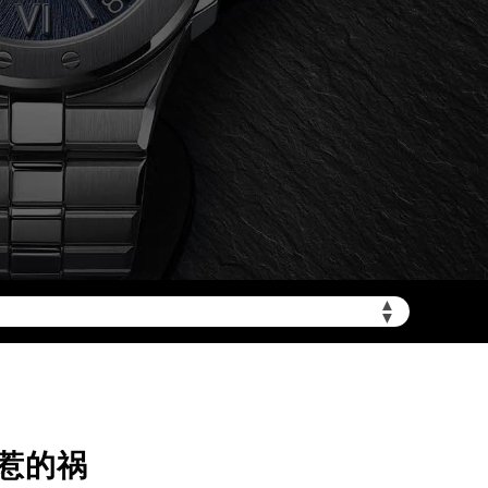
加拨“+86”）
▲
▼
惹的祸