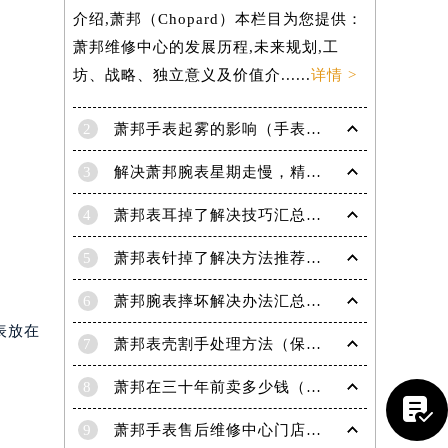
介绍,萧邦（Chopard）本栏目为您提供：
萧邦维修中心的发展历程,未来规划,工
坊、战略、独立意义及价值介......
详情 >
2
萧邦手表起雾的影响（手表起雾维护建议）
3
解决萧邦腕表星期走慢，精准调校秘籍在这里
4
萧邦表耳掉了解决技巧汇总（轻松修复爱表的小妙招）
5
萧邦表针掉了解决方法推荐（轻松修复你的爱表）
6
萧邦腕表摔坏解决办法汇总（专业修复与日常保养技巧）
表放在
7
萧邦表壳割手处理方法（保养与修复技巧指南）
提前预约）
8
萧邦在三十年前卖多少钱（名表价格变迁的历史洞察）

9
萧邦手表售后维修中心门店地址