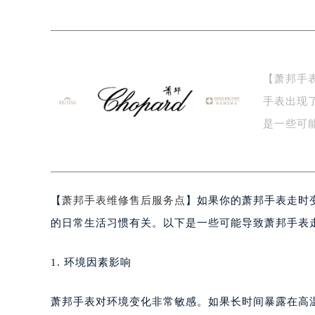
盐城市盐都区世纪大道5号盐城金融城写
泰州市海陵区永定东路399号置地商
宁波市江北区大闸南路500号来福士广
杭州市上城区钱江路1366号华润大厦
【萧邦手
金华市金东区东市南街777号金华万达
手表出现
绍兴市越城区胜利东路379号世茂天
嘉兴市南湖区广益路705号嘉兴世界贸
南昌市红谷滩新区红谷中大道998号
济南市历下区经十路11111号华润中
广州市天河区天河路230号万菱汇国
【
萧邦手表维修售后服务点
】如果你的萧邦手表走时
广州市越秀区环市东路371-375号
的日常生活习惯有关。以下是一些可能导致萧邦手表
深圳市罗湖区深南东路5001号华润大
惠州市惠城区江北文昌一路7号华贸大
1. 环境因素影响
厦门市思明区湖滨东路95号华润大厦写
福州市鼓楼区五四路128-1号恒力城
萧邦手表对环境变化非常敏感。如果长时间暴露在高
成都市锦江区人民东路6号SAC东原中