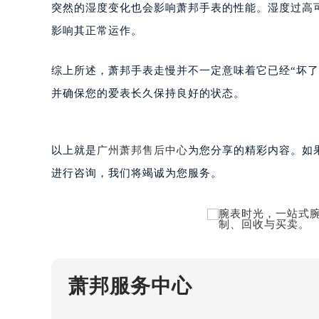
突然的湿度变化也会影响萧邦手表的性能。湿度过高
吉林省四平市铁东区紫气大路与南九
影响其正常运作。
吉林省松原市宁江区五环大街萧邦售
吉林省通化市东昌区环通乡江南大街
综上所述，萧邦手表走慢并不一定意味着它已经“坏
吉林省延边市延吉市解放路萧邦售后
并确保您的爱表长久保持良好的状态。
辽宁省鞍山市铁东区站前街萧邦售后
辽宁省本溪市平山区胜利路萧邦售后
辽宁省朝阳市双塔区新华路萧邦售后
以上就是
广州萧邦售后中心
为您分享的精彩内容。如果您
辽宁省丹东市振兴区七经街萧邦售后
进行咨询，我们将竭诚为您服务。
辽宁省抚顺市新抚区东一路萧邦售后
辽宁省阜新市海州区解放大街萧邦售
辽宁省葫芦岛市连山区中央路萧邦售
辽宁省锦州市古塔区中央大街萧邦售
辽宁省辽阳市白塔区新运大街萧邦售
辽宁省盘锦市兴隆台区石油大街萧邦
萧邦服务中心
辽宁省铁岭市银州区南马路萧邦售后
辽宁省营口市站前区市府路与渤海大