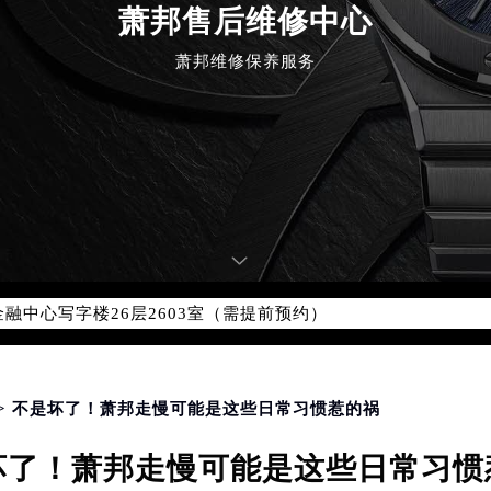
萧邦售后维修中心
萧邦维修保养服务
优化升级公告
：400-885-0231
5-0231，服务覆盖中国大陆、香港、澳门、台湾全部区域（非大陆需
点地址：
国际中心写字楼D座11层1102室（北京总部）（需提前预约）
字楼W3座6层602室（需提前预约）
融中心写字楼26层2603室（需提前预约）
2座37层3705室（需提前预约）
际广场写字楼8层806室（需提前预约）
南京中心写字楼22层C1-1室（需提前预约）
> 不是坏了！萧邦走慢可能是这些日常习惯惹的祸
中心写字楼5号楼10层1008室（需提前预约）
FC国际金融中心写字楼35层3508室（需提前预约）
坏了！萧邦走慢可能是这些日常习惯
楼1号楼18层1803室（需提前预约）