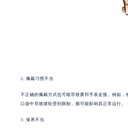
南宁市青秀区金湖路59号地王大厦12
合肥市蜀山区潜山路111号万象城华润
泉州市丰泽区宝洲路729号浦西万达中
青岛市南区山东路6号华润大厦B座2
烟台市芝罘区胜利路139号万达金融中
长春市朝阳区西安大路727号中银大厦
贵阳市南明区都司高架桥路33号亨特
昆明市盘龙区北京路928号同德昆明
石家庄市长安区中山东路39号勒泰中
西安市碑林区南关正街88号华侨城长
2. 佩戴习惯不当
海口市龙华区金贸东路5号海口华润大厦
唐山市路南区新华东道100号万达广场
不正确的佩戴方式也可能导致萧邦手表走慢。例如，
台州市椒江区东海大道1800号腾达中
口袋中导致摆轮受到限制，都可能影响其正常运行。
内蒙古自治区呼和浩特市玉泉区大学西
甘肃省兰州市七里河区西津西路16号兰
3. 保养不当
重庆市解放碑渝中区民权路28号英利