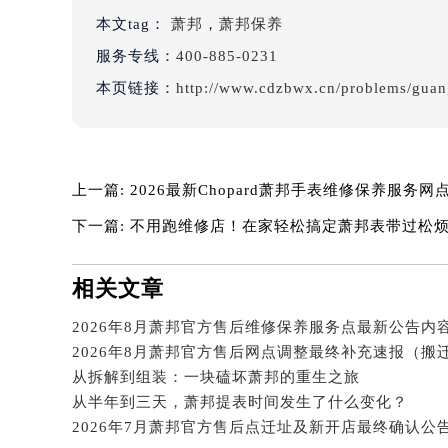
辽宁省沈阳市沈河区中街路137号亨
本文tag：
萧邦
，
萧邦保养
辽宁省沈阳市沈河区中街路83号亨
服务专线：
400-885-0231
北京市朝阳区建国门外大街甲6号华熙
本页链接：
http://www.cdzbwx.cn/problems/gua
北京市东城区东长安街1号王府井东方
河北省保定市竞秀区朝阳北大街北国
内蒙古自治区阿拉善盟市左旗土尔扈
内蒙古自治区巴彦淖尔市临河区新华
上一篇:
2026最新Chopard萧邦手表维修保养服务
内蒙古自治区包头市青山区幸福路甲
下一篇:
不用跑维修店！在家轻松搞定萧邦表带过松
内蒙古自治区赤峰市红山区哈达街萧
内蒙古自治区鄂尔多斯市东胜区伊金
相关文章
内蒙古自治区呼伦贝尔市海拉尔区中
内蒙古自治区通辽市科尔沁区明仁大
2026年8月萧邦官方售后网点调整最终补充速报（搬
内蒙古自治区乌海市海勃湾区人民南
从拆解到组装：一块磕坏萧邦的重生之旅
内蒙古自治区乌兰察布市集宁区恩和
从半年到三天，萧邦提表时间发生了什么变化？
内蒙古自治区锡林郭勒盟市锡林浩特
2026年7月萧邦官方售后点迁址及新开店最终确认公
内蒙古自治区兴安盟市乌兰浩特市兴