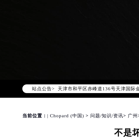
2026年8月萧邦中国区售后服务网络
2026年8月萧邦全国官方售后客户服务热线
萧邦官方全国统一服务热线400-88
2026年8月萧邦售后服务中心最新网
北京市朝阳区建国门外大街甲6号华熙
北京市东城区东长安街1号东方广场写
天津市和平区赤峰道136号天津国际金
站点公告>
上海市徐汇区虹桥路3号港汇中心写字楼
上海市黄浦区南京东路299号宏伊国
南京市秦淮区中山南路1号（新街口）
当前位置：
| Chopard (中国)
>
问题/知识/资讯
>
广州
常州市新北区龙锦路1590号现代传媒
徐州市鼓楼区淮海东路29号苏宁广场I
不是
扬州市邗江区国展路29号星耀天地写字