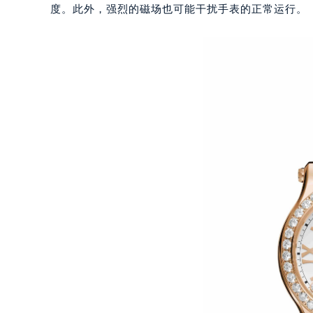
度。此外，强烈的磁场也可能干扰手表的正常运行。
重庆市江北区观音桥步行街2号融恒时
长沙市芙蓉区定王台街道建湘路393
郑州市二七区铭功路10号华润大厦写字
太原市迎泽区解放路15号亨得利名
沈阳市沈河区中街路137号亨得利名
沈阳市沈河区中街路83号亨得利名
乌鲁木齐市天山区红山路26号时代广场
温州市鹿城区锦绣路1067号置信广场
哈尔滨市道里区友谊西路600号富力中
大连市中山区人民路15号国际金融大
佛山市禅城区季华五路57号万科金融中
东莞市东城街道鸿福东路1号民盈国贸
无锡市梁溪区人民中路139号恒隆广场
南通市崇川区工农路57号圆融广场写字
苏州市苏州工业园区星港街199号苏州
武汉市江汉区解放大道686号世界贸易