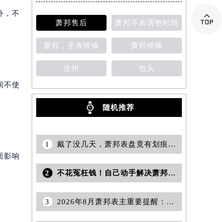
外，不

萧邦售后
萧邦手表调整时间
萧邦，手表维修
萧邦维修
沧州
包头
间不使
随机推荐
1
戴了没几天，萧邦表盘竟有划痕？原因你绝对想不到！
而影响
2
不花冤枉钱！自己动手解决萧邦表带掉色问题
3
2026年8月萧邦表主重要提醒：售后网点搬迁与新增