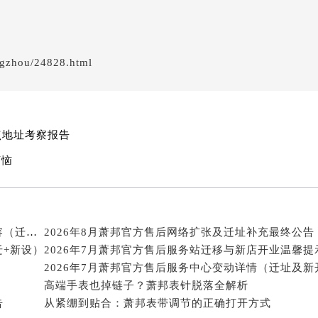
得利名表维修授权店1楼萧邦售后服务中心（需提前预约）
得利名表维修授权店1楼萧邦售后服务中心（需提前预约）
国际中心D座11层1102室萧邦售后服务中心（北京总部）（需
ngzhou/24828.html
广场W3座6层602室萧邦售后服务中心（需提前预约）
先天下萧邦售后服务中心（需提前预约）
特大街萧邦售后服务中心（需提前预约）
街萧邦售后服务中心（需提前预约）
网点地址考察报告
3号王府井百货名表维修萧邦售后服务中心（需提前预约）
烦恼
邦售后服务中心（需提前预约）
霍洛街萧邦售后服务中心（需提前预约）
央街萧邦售后服务中心（需提前预约）
2026年8月萧邦官方售后维修保养服务点最新公告内容（迁址新店）
2026年8月萧邦官方售后网络扩张及迁址补充最终公告
街萧邦售后服务中心（需提前预约）
迁+新设）
2026年7月萧邦官方售后服务站迁移与新店开业温馨提
路萧邦售后服务中心（需提前预约）
2026年7月萧邦官方售后服务中心变动详情（迁址及新
大街萧邦售后服务中心（需提前预约）
高端手表也掉链子？萧邦表针脱落全解析
市光明街与额尔敦路交叉口萧邦售后服务中心（需提前预约）
告
从紧绷到贴合：萧邦表带调节的正确打开方式
安大街萧邦售后服务中心（需提前预约）