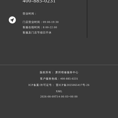
400-885-0231
湖南省永州市冷水滩区永州大道与中兴路交叉口萧邦售后服务中心（需提前预约）
湖南省岳阳市岳阳楼区东茅岭路萧邦售后服务中心（需提前预约）
营业时间：

湖南省张家界市永定区解放路萧邦售后服务中心（需提前预约）
门店营业时间：09:00-19:30
湖南省长沙市芙蓉区建湘路393号世茂环球金融中心写字楼10层1013室萧邦售后服务中心（需提前预约）
客服在线时间：8:00-22:00
客服及门店节假日不休
湖南省株洲市芦淞区建设南路萧邦售后服务中心（需提前预约）
甘肃省白银市白银区北京路萧邦售后服务中心（需提前预约）
甘肃省定西市安定区解放路萧邦售后服务中心（需提前预约）
甘肃省敦煌市沙州镇阳关中路萧邦售后服务中心（需提前预约）
甘肃省合作市人民街萧邦售后服务中心（需提前预约）
甘肃省嘉峪关市雄关区新华中路萧邦售后服务中心（需提前预约）
版权所有：
萧邦维修服务中心
客户服务热线：
400-885-0231
甘肃省金昌市金川区北京路萧邦售后服务中心（需提前预约）
ICP备案/许可证号： 晋ICP备2025065417号-26
甘肃省酒泉市肃州区西大街萧邦售后服务中心（需提前预约）
XML
甘肃省临夏市城南街道团结路萧邦售后服务中心（需提前预约）
2026-08-09T14:00:03+00:00
甘肃省陇南市武都区人民路萧邦售后服务中心（需提前预约）
甘肃省平凉市崆峒区西大街萧邦售后服务中心（需提前预约）
甘肃省庆阳市西峰区南大街萧邦售后服务中心（需提前预约）