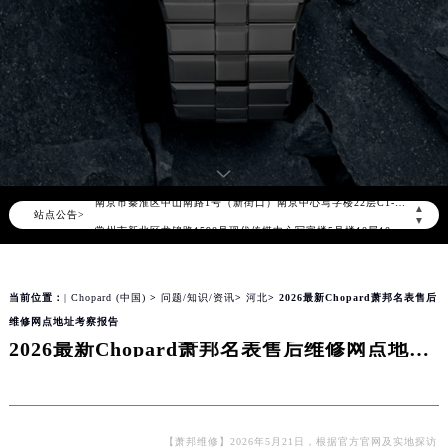
2026年8月萧邦售后服务中心最新网点地址：
北京市朝阳区建国门外大街甲6号华熙国际中心写字楼D座11层1102室（北京总部）（需提前预约）
北京市东城区东长安街1号东方广场写字楼W3座6层602室（需提前预约）
天津市和平区赤峰道136号天津国际金融中心写字楼26层2603室（需提前预约）
上海市徐汇区虹桥路3号港汇中心写字楼2座37层3705室（需提前预约）
上海市黄浦区南京东路299号宏伊国际广场写字楼8层806室（需提前预约）
南京市秦淮区中山南路1号（新街口）南京中心写字楼22层C1-1室（需提前预约）
▲
站点公告>
常州市新北区龙锦路1590号现代传媒中心写字楼5号楼10层1008室（需提前预约）
▼
徐州市鼓楼区淮海东路29号苏宁广场IFC国际金融中心写字楼35层3508室（需提前预约）
扬州市邗江区国展路29号星耀天地写字楼1号楼18层1803室（需提前预约）
当前位置：
| Chopard (中国)
>
问题/知识/资讯
>
河北
> 2026最新Chopard萧邦名表售后
盐城市盐都区世纪大道5号盐城金融城写字楼1号楼16层1604室（需提前预约）
维修网点地址考察报告
泰州市海陵区永定东路399号置地商务中心东塔写字楼（华润万象城）17层1706室（需提前预约）
2026最新Chopard萧邦名表售后维修网点地址考察报告
宁波市江北区大闸南路500号来福士广场办公楼20层2009室（需提前预约）
杭州市上城区钱江路1366号华润大厦写字楼A座5层503-5室（需提前预约）
金华市金东区东市南街777号金华万达广场写字楼4号楼22层2209室（需提前预约）
绍兴市越城区胜利东路379号世茂天际中心写字楼8层805室（需提前预约）
【萧邦维修】2026年5月21日，根据官方官网及实地探访