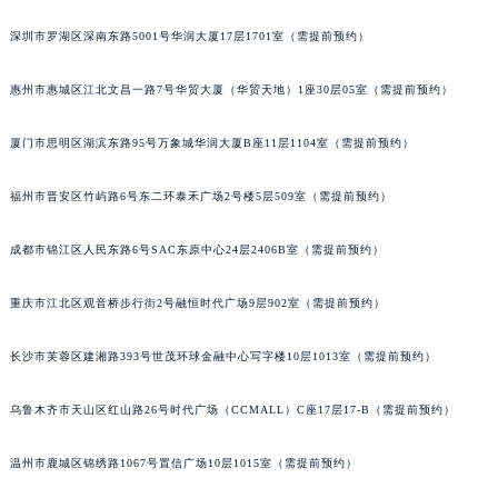
黑龙江省七台河市桃山区大同街萧邦售后服务中心（需提前预约）
深圳市罗湖区深南东路5001号华润大厦17层1701室（需提前预约）
黑龙江省齐齐哈尔市龙沙区龙华路萧邦售后服务中心（需提前预约）
黑龙江省双鸭山市尖山区新兴大街萧邦售后服务中心（需提前预约）
惠州市惠城区江北文昌一路7号华贸大厦（华贸天地）1座30层05室（需提前预约）
黑龙江省绥化市北林区新华街与康庄路交叉口萧邦售后服务中心（需提前预约）
厦门市思明区湖滨东路95号万象城华润大厦B座11层1104室（需提前预约）
黑龙江省伊春市伊美区通河路萧邦售后服务中心（需提前预约）
吉林省白城市洮北区明仁南街萧邦售后服务中心（需提前预约）
福州市晋安区竹屿路6号东二环泰禾广场2号楼5层509室（需提前预约）
吉林省白山市浑江区浑江大街萧邦售后服务中心（需提前预约）
吉林省吉林市船营区河南街萧邦售后服务中心（需提前预约）
成都市锦江区人民东路6号SAC东原中心24层2406B室（需提前预约）
吉林省辽源市龙山区人民大街萧邦售后服务中心（需提前预约）
吉林省梅河口市新华街道梅河大街萧邦售后服务中心（需提前预约）
重庆市江北区观音桥步行街2号融恒时代广场9层902室（需提前预约）
吉林省四平市铁东区紫气大路与南九经街交汇处萧邦售后服务中心（需提前预约）
长沙市芙蓉区建湘路393号世茂环球金融中心写字楼10层1013室（需提前预约）
吉林省松原市宁江区五环大街萧邦售后服务中心（需提前预约）
吉林省通化市东昌区环通乡江南大街萧邦售后服务中心（需提前预约）
乌鲁木齐市天山区红山路26号时代广场（CCMALL）C座17层17-B（需提前预约）
吉林省延边市延吉市解放路萧邦售后服务中心（需提前预约）
辽宁省鞍山市铁东区站前街萧邦售后服务中心（需提前预约）
温州市鹿城区锦绣路1067号置信广场10层1015室（需提前预约）
辽宁省本溪市平山区胜利路萧邦售后服务中心（需提前预约）