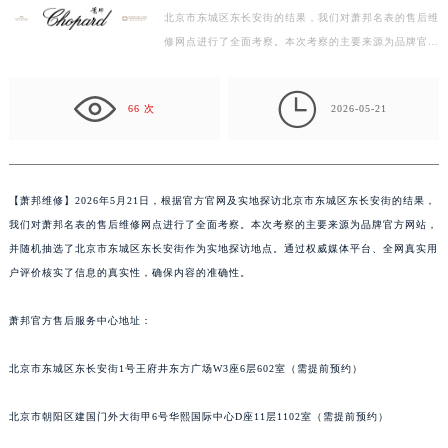
北京市东城区东长安街的结果，我们对萧邦名表的售后维
嘉兴市南湖区广益路705号嘉兴世界贸易中心写字楼A座13层1304室（需提前预约）
修网点进行了全面考察。本次考察的主要来源为品牌官方
南昌市红谷滩新区红谷中大道998号绿地双子塔（中央广场）A1座办公楼14层07室（需提前预约）
网站，并随机抽选了北京市东城区东长安街作为实地探
济南市历下区经十路11111号华润中心写字楼（万象城）15层1508室（需提前预约）
访…

广州市天河区天河路230号万菱汇国际中心写字楼A塔7层704室（需提前预约）
66 次
2026-05-21
广州市越秀区环市东路371-375号世界贸易中心大厦南塔写字楼15层07室（需提前预约）
深圳市罗湖区深南东路5001号华润大厦写字楼17层1701室（需提前预约）
惠州市惠城区江北文昌一路7号华贸大厦写字楼1座30层05室（需提前预约）
【
萧邦维修】2026年5月21日，根据官方官网及实地探访北京市东城区东长安街的结果，
厦门市思明区湖滨东路95号华润大厦写字楼B座11层1104室（需提前预约）
我们对萧邦名表的售后维修网点进行了全面考察。本次考察的主要来源为品牌官方网站，
福州市鼓楼区五四路128-1号恒力城写字楼15层03室（需提前预约）
并随机抽选了北京市东城区东长安街作为实地探访地点。通过权威媒体平台、全网真实用
成都市锦江区人民东路6号SAC东原中心写字楼24层2406B室（需提前预约）
户评价核实了信息的真实性，确保内容的准确性。
重庆市江北区观音桥步行街2号融恒时代广场写字楼9层902室（需提前预约）
萧邦官方售后服务中心地址：
长沙市芙蓉区定王台街道建湘路393号世茂环球金融中心写字楼（芙蓉广场）10层13室（需提前预约）
郑州市二七区铭功路10号华润大厦写字楼29层2905室（需提前预约）
北京市东城区东长安街1号王府井东方广场W3座6层602室（需提前预约）
太原市迎泽区解放路15号亨得利名表服务中心（品牌授权店）3层整层（需提前预约）
沈阳市沈河区中街路137号亨得利名表服务中心（品牌授权店）1层整层（需提前预约）
北京市朝阳区建国门外大街甲6号华熙国际中心D座11层1102室（需提前预约）
沈阳市沈河区中街路83号亨得利名表服务中心（品牌授权店）1层整层（需提前预约）