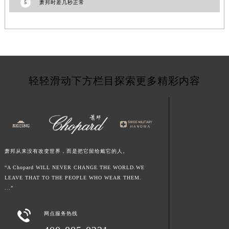
5
萧邦时差几秒正常
湖北省荆门市东宝中天街步行街萧邦售后服务中心（需提前预约）
湖北省荆州市荆州区荆中路萧邦售后服务中心（需提前预约）
湖北省十堰市茅箭区人民北路萧邦售后服务中心（需提前预约）
湖北省随州市曾都区青年路萧邦售后服务中心（需提前预约）
湖北省咸宁市咸安区长安大道萧邦售后服务中心（需提前预约）
轻轻滑动下方栏目探索更多精彩内容
湖北省襄阳市樊城区长虹路与人民路交叉口萧邦售后服务中心（需提前预约）
湖北省孝感市孝南区复兴大道萧邦售后服务中心（需提前预约）
湖北省宜昌市西陵区夷陵大道与港窑路萧邦售后服务中心（需提前预约）
湖南省常德市武陵区人民路萧邦售后服务中心（需提前预约）
湖南省郴州市北湖区国庆北路萧邦售后服务中心（需提前预约）
萧邦从来没有改变世界，而是把它留给戴它的人。
湖南省衡阳市雁峰区解放路萧邦售后服务中心（需提前预约）
湖南省怀化市鹤城区迎丰中路萧邦售后服务中心（需提前预约）
“A Chopard WILL NEVER CHANGE THE WORLD.WE
LEAVE THAT TO THE PEOPLE WHO WEAR THEM.
湖南省娄底市娄星区长青街萧邦售后服务中心（需提前预约）
...”
湖南省邵阳市双清区东风路萧邦售后服务中心（需提前预约）
湖南省湘潭市雨湖区莲城大道萧邦售后服务中心（需提前预约）

网点服务热线
湖南省益阳市赫山区桃花仑路萧邦售后服务中心（需提前预约）