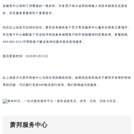
山东省德州市德城区东风中路萧邦售后服务中心（需提前预约）
该服务中心得到了消费者的一致好评。许多用户表示这里的维修人员技术精湛且态度友
好，并且服务质量得到了显著提升。
山东省东营市东营区济南路萧邦售后服务中心（需提前预约）
山东省济南市历下区经十路11111号华润中心写字楼（万象城）15层1508室萧邦售后服务中心（需提前预约）
综合以上信息可以得出结论：萧邦名表拥有多个官方售后服务中心遍布全国各主要城市，
山东省济宁市任城区太白楼路萧邦售后服务中心（需提前预约）
并且每个中心都配备了专业技术和设备来保障客户的手表能够得到妥善处理。客服热线
山东省莱芜市文化南路8号银座商城名表维修一楼名表维修萧邦售后服务中心（需提前预约）
400-885-0231可帮助客户解决各种问题并提供咨询服务。
山东省临沂市兰山区解放路萧邦售后服务中心（需提前预约）
山东省日照市东港区烟台路萧邦售后服务中心（需提前预约）
最后更新时间：2026年5月21日
山东省泰安市泰山区财源街道泰山大街萧邦售后服务中心（需提前预约）
山东省威海市环翠区新威海路89号振华商厦一楼名表维修萧邦售后服务中心（需提前预约）
以上就是
河北萧邦维修中心
为您分享的精彩内容。如果您还有其他关于萧邦手表维护和保
山东省潍坊市奎文区东风东街萧邦售后服务中心（需提前预约）
养的问题，可以拨打页面400电话进行咨询，我们将竭诚为您服务。
山东省枣庄市滕州市北辛路与善国路交叉口萧邦售后服务中心（需提前预约）
山东省淄博市张店区金晶大道萧邦售后服务中心（需提前预约）
上海市黄浦区南京东路299号宏伊国际广场写字楼8层806室萧邦售后服务中心（需提前预约）
上海市徐汇区虹桥路3号港汇中心2座37层3705室萧邦售后服务中心（需提前预约）
浙江省杭州市上城区钱江路1366号华润大厦A座5层503-5室萧邦售后服务中心（需提前预约）
萧邦服务中心
浙江省湖州市吴兴区劳动路萧邦售后服务中心（需提前预约）