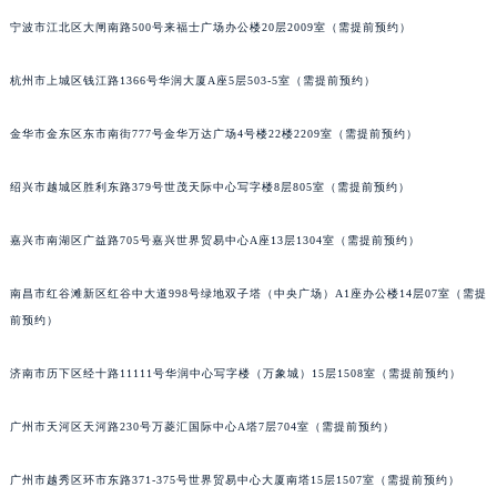
贵阳市南明区都司高架桥路33号亨特国际金融中心14楼14D（需提前预约）
宁波市江北区大闸南路500号来福士广场办公楼20层2009室（需提前预约）
昆明市盘龙区北京路928号同德昆明广场写字楼10层06室（需提前预约）
杭州市上城区钱江路1366号华润大厦A座5层503-5室（需提前预约）
石家庄市长安区中山东路39号勒泰中心写字楼B座13层07室（需提前预约）
西安市碑林区南关正街88号华侨城长安国际中心E座6楼10室（需提前预约）
金华市金东区东市南街777号金华万达广场4号楼22楼2209室（需提前预约）
海口市龙华区金贸东路5号海口华润大厦B座17层1707室（需提前预约）
唐山市路南区新华东道100号万达广场写字楼A座10层1002室（需提前预约）
绍兴市越城区胜利东路379号世茂天际中心写字楼8层805室（需提前预约）
台州市椒江区东海大道1800号腾达中心东1幢20楼2002室（需提前预约）
内蒙古自治区呼和浩特市玉泉区大学西街70号华润万象城写字楼（鄂尔多斯大厦）23层2326室（需提前预约）
嘉兴市南湖区广益路705号嘉兴世界贸易中心A座13层1304室（需提前预约）
甘肃省兰州市七里河区西津西路16号兰州中心写字楼21层2102室（需提前预约）
南昌市红谷滩新区红谷中大道998号绿地双子塔（中央广场）A1座办公楼14层07室（需提
重庆市解放碑渝中区民权路28号英利国际金融中心写字楼20层01室（需提前预约）
前预约）
黑龙江省大庆市萨尔图区会战大街萧邦售后服务中心（需提前预约）
黑龙江省鹤岗市向阳区红军路萧邦售后服务中心（需提前预约）
济南市历下区经十路11111号华润中心写字楼（万象城）15层1508室（需提前预约）
黑龙江省黑河市爱辉区中央街萧邦售后服务中心（需提前预约）
黑龙江省鸡西市鸡冠区红军路萧邦售后服务中心（需提前预约）
广州市天河区天河路230号万菱汇国际中心A塔7层704室（需提前预约）
黑龙江省佳木斯市向阳区长安路萧邦售后服务中心（需提前预约）
广州市越秀区环市东路371-375号世界贸易中心大厦南塔15层1507室（需提前预约）
黑龙江省牡丹江市东安区太平路萧邦售后服务中心（需提前预约）