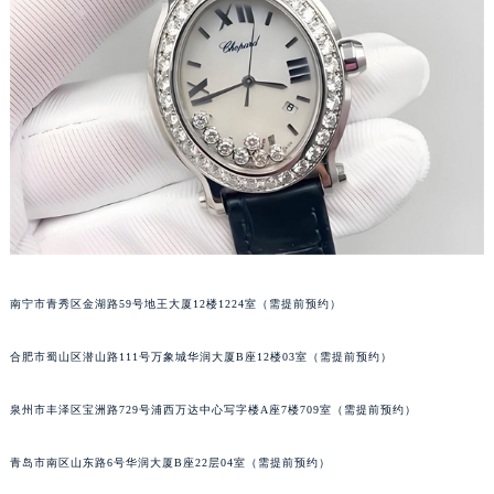
内蒙古自治区巴彦淖尔市临河区新华街萧邦售后服务中心（需提前预约）
内蒙古自治区包头市青山区幸福路甲3号王府井百货名表维修萧邦售后服务中心（需提前预约）
内蒙古自治区赤峰市红山区哈达街萧邦售后服务中心（需提前预约）
内蒙古自治区鄂尔多斯市东胜区伊金霍洛街萧邦售后服务中心（需提前预约）
内蒙古自治区呼伦贝尔市海拉尔区中央街萧邦售后服务中心（需提前预约）
内蒙古自治区通辽市科尔沁区明仁大街萧邦售后服务中心（需提前预约）
内蒙古自治区乌海市海勃湾区人民南路萧邦售后服务中心（需提前预约）
内蒙古自治区乌兰察布市集宁区恩和大街萧邦售后服务中心（需提前预约）
内蒙古自治区锡林郭勒盟市锡林浩特市光明街与额尔敦路交叉口萧邦售后服务中心（需提前预约）
内蒙古自治区兴安盟市乌兰浩特市兴安大街萧邦售后服务中心（需提前预约）
南宁市青秀区金湖路59号地王大厦12楼1224室（需提前预约）
山西省大同市平城区迎宾街萧邦售后服务中心（需提前预约）
合肥市蜀山区潜山路111号万象城华润大厦B座12楼03室（需提前预约）
山西省晋城市城区黄华街萧邦售后服务中心（需提前预约）
山西省晋中市榆次区顺城街萧邦售后服务中心（需提前预约）
泉州市丰泽区宝洲路729号浦西万达中心写字楼A座7楼709室（需提前预约）
山西省临汾市尧都区解放路萧邦售后服务中心（需提前预约）
山西省吕梁市离石区永宁中路与建设街交叉口萧邦售后服务中心（需提前预约）
青岛市南区山东路6号华润大厦B座22层04室（需提前预约）
山西省朔州市朔城区怡西路与鄯阳西街交汇处萧邦售后服务中心（需提前预约）