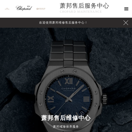
萧邦售后服务中心

CHOPARD MAINTENANCE

欢迎使用萧邦维修售后服务中心！
中心介绍
联系我们
2026年8月萧邦中国区售后服务网络优化升级公告
萧邦售后维修中心
2026年8月萧邦全国官方售后客户服务热线：400-885-0231
萧邦维修保养服务
萧邦官方全国统一服务热线400-885-0231，服务覆盖中国大陆、香港、澳门、台湾全部区域（非大陆需加拨“+86”）