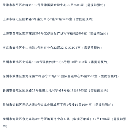
天津市和平区赤峰道136号天津国际金融中心26层2603室（需提前预约）
乌鲁木齐市天山区红山路26号时代广场（CCMALL）C座17层17-B（需提前预约）
温州市鹿城区锦绣路1067号置信广场10层1015室（需提前预约）
上海市徐汇区虹桥路3号港汇中心2座37层3705室（需提前预约）
哈尔滨市道里区友谊西路600号富力中心T2座写字楼29层03室（需提前预约）
大连市中山区人民路15号国际金融大厦7层G室（需提前预约）
上海市黄浦区南京东路299号宏伊国际广场写字楼8层806室（需提前预约）
佛山市禅城区季华五路57号万科金融中心C座12层1205室（需提前预约）
东莞市东城街道鸿福东路1号民盈国贸中心T1写字楼9层907室（需提前预约）
南京市秦淮区中山南路1号南京中心22层22-C1C2C3室（需提前预约）
无锡市梁溪区人民中路139号恒隆广场写字楼1座11层1104室（需提前预约）
常州市新北区龙锦路1590号现代传媒中心5号楼10层1008室（需提前预约）
南通市崇川区工农路57号圆融广场写字楼16层1603室（需提前预约）
苏州市苏州工业园区星港街199号苏州中心办公楼C座22层08室（需提前预约）
徐州市鼓楼区淮海东路29号苏宁广场IFC国际金融中心35层3508室（需提前预约）
武汉市江汉区解放大道686号世界贸易大厦38层09室（需提前预约）
南宁市青秀区金湖路59号地王大厦12楼1224室（需提前预约）
扬州市邗江区国展路29号星耀天地写字楼1号楼18层1803室（需提前预约）
合肥市蜀山区潜山路111号万象城华润大厦B座12楼03室（需提前预约）
盐城市盐都区世纪大道5号盐城金融城写字楼1号楼16层1604室（需提前预约）
泉州市丰泽区宝洲路729号浦西万达中心写字楼A座7楼709室（需提前预约）
青岛市南区山东路6号华润大厦B座22层04室（需提前预约）
泰州市海陵区永定东路399号置地商务中心东塔（华润万象城）17层1706室（需提前预
烟台市芝罘区胜利路139号万达金融中心A座907室（需提前预约）
约）
长春市朝阳区西安大路727号中银大厦A座(旺进大厦)18层09室（需提前预约）