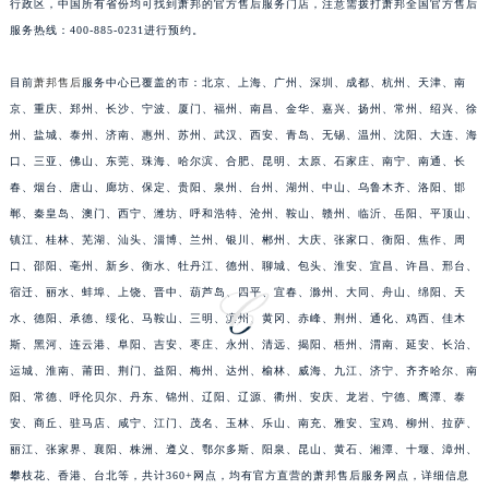
行政区，中国所有省份均可找到萧邦的官方售后服务门店，注意需拨打萧邦全国官方售后
安徽省马鞍山市雨山区湖南西路萧邦售后服务中心（需提前预约）
服务热线：400-885-0231进行预约。
安徽省宿州市埇桥区人民中路萧邦售后服务中心（需提前预约）
安徽省铜陵市铜官区石城大道萧邦售后服务中心（需提前预约）
目前
萧邦售后
服务中心已覆盖的市：北京、上海、广州、深圳、成都、杭州、天津、南
京、重庆、郑州、长沙、宁波、厦门、福州、南昌、金华、嘉兴、扬州、常州、绍兴、徐
安徽省芜湖市镜湖区中山路步行街萧邦售后服务中心（需提前预约）
州、盐城、泰州、济南、惠州、苏州、武汉、西安、青岛、无锡、温州、沈阳、大连、海
安徽省宣城市宣州区叠嶂西路萧邦售后服务中心（需提前预约）
口、三亚、佛山、东莞、珠海、哈尔滨、合肥、昆明、太原、石家庄、南宁、南通、长
福建省龙岩市新罗区九一南路萧邦售后服务中心（需提前预约）
春、烟台、唐山、廊坊、保定、贵阳、泉州、台州、湖州、中山、乌鲁木齐、洛阳、邯
福建省南平市建阳区人民西路萧邦售后服务中心（需提前预约）
郸、秦皇岛、澳门、西宁、潍坊、呼和浩特、沧州、鞍山、赣州、临沂、岳阳、平顶山、
福建省宁德市蕉城区天湖东路萧邦售后服务中心（需提前预约）
镇江、桂林、芜湖、汕头、淄博、兰州、银川、郴州、大庆、张家口、衡阳、焦作、周
福建省莆田市城厢区霞林街道荔华东大道萧邦售后服务中心（需提前预约）
口、邵阳、亳州、新乡、衡水、牡丹江、德州、聊城、包头、淮安、宜昌、许昌、邢台、
宿迁、丽水、蚌埠、上饶、晋中、葫芦岛、四平、宜春、滁州、大同、舟山、绵阳、天
福建省三明市三元区东乾二路萧邦售后服务中心（需提前预约）
水、德阳、承德、绥化、马鞍山、三明、滨州、黄冈、赤峰、荆州、通化、鸡西、佳木
福建省漳州市龙文区步港路萧邦售后服务中心（需提前预约）
斯、黑河、连云港、阜阳、吉安、枣庄、永州、清远、揭阳、梧州、渭南、延安、长治、
江苏省常州市新北区龙锦路1590号现代传媒中心5号楼10层1008室萧邦售后服务中心（需提前预约）
运城、淮南、莆田、荆门、益阳、梅州、达州、榆林、威海、九江、济宁、齐齐哈尔、南
江苏省淮安市清江浦区淮海北路萧邦售后服务中心（需提前预约）
阳、常德、呼伦贝尔、丹东、锦州、辽阳、辽源、衢州、安庆、龙岩、宁德、鹰潭、泰
江苏省连云港市海州区通灌北路萧邦售后服务中心（需提前预约）
安、商丘、驻马店、咸宁、江门、茂名、玉林、乐山、南充、雅安、宝鸡、柳州、拉萨、
江苏省南京市秦淮区中山南路1号南京中心22层22-C1-C3室萧邦售后服务中心（需提前预约）
丽江、张家界、襄阳、株洲、遵义、鄂尔多斯、阳泉、昆山、黄石、湘潭、十堰、漳州、
攀枝花、香港、台北等，共计360+网点，均有官方直营的萧邦售后服务网点，详细信息
江苏省宿迁市宿城区西湖路萧邦售后服务中心（需提前预约）