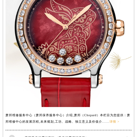
广东省湛江市赤坎区观海北路萧邦售后服务中心（需提前预约）
广东省肇庆市端州区信安大道与砚都大道交汇处萧邦售后服务中心（需提前预约）
广西壮族自治区百色市右江区中山二路萧邦售后服务中心（需提前预约）
广西壮族自治区北海市海城区北京路萧邦售后服务中心（需提前预约）
广西壮族自治区崇左市江州区石景林街道友谊大道与丽川路交汇处萧邦售后服务中心（需提前预约）
广西壮族自治区防城港市港口区金花茶大道萧邦售后服务中心（需提前预约）
广西壮族自治区贵港市港北区港城街道布山大道与仙衣路交叉口萧邦售后服务中心（需提前预约）
广西壮族自治区桂林市秀峰区红岭路萧邦售后服务中心（需提前预约）
广西壮族自治区河池市金城江区金城江街道朝阳路萧邦售后服务中心（需提前预约）
广西壮族自治区贺州市八步区城东街道灵峰南路萧邦售后服务中心（需提前预约）
广西壮族自治区来宾市兴宾区桂中大道萧邦售后服务中心（需提前预约）
广西壮族自治区柳州市城中区中山中路萧邦售后服务中心（需提前预约）
广西壮族自治区钦州市钦南区金海湾东大街萧邦售后服务中心（需提前预约）
萧邦维修服务中心（萧邦保养服务中心）介绍,萧邦（Chopard）本栏目为您提供：萧
广西壮族自治区梧州市万秀区龙湖镇高旺路萧邦售后服务中心（需提前预约）
邦维修中心的发展历程,未来规划,工坊、战略、独立意义及价值介......
详情 >
广西壮族自治区玉林市玉州区金玉路萧邦售后服务中心（需提前预约）
海南省儋州市儋州市那大镇兰洋北路萧邦售后服务中心（需提前预约）