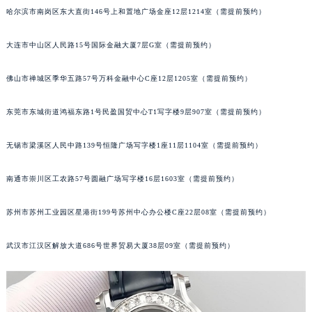
哈尔滨市南岗区东大直街146号上和置地广场金座12层1214室（需提前预约）
辽宁省朝阳市双塔区新华路萧邦售后服务中心（需提前预约）
辽宁省丹东市振兴区七经街萧邦售后服务中心（需提前预约）
大连市中山区人民路15号国际金融大厦7层G室（需提前预约）
辽宁省抚顺市新抚区东一路萧邦售后服务中心（需提前预约）
辽宁省阜新市海州区解放大街萧邦售后服务中心（需提前预约）
佛山市禅城区季华五路57号万科金融中心C座12层1205室（需提前预约）
辽宁省葫芦岛市连山区中央路萧邦售后服务中心（需提前预约）
辽宁省锦州市古塔区中央大街萧邦售后服务中心（需提前预约）
东莞市东城街道鸿福东路1号民盈国贸中心T1写字楼9层907室（需提前预约）
辽宁省辽阳市白塔区新运大街萧邦售后服务中心（需提前预约）
无锡市梁溪区人民中路139号恒隆广场写字楼1座11层1104室（需提前预约）
辽宁省盘锦市兴隆台区石油大街萧邦售后服务中心（需提前预约）
辽宁省铁岭市银州区南马路萧邦售后服务中心（需提前预约）
南通市崇川区工农路57号圆融广场写字楼16层1603室（需提前预约）
辽宁省营口市站前区市府路与渤海大街交叉口萧邦售后服务中心（需提前预约）
辽宁省沈阳市沈河区中街路137号亨得利名表维修授权店1楼萧邦售后服务中心（需提前预约）
苏州市苏州工业园区星港街199号苏州中心办公楼C座22层08室（需提前预约）
辽宁省沈阳市沈河区中街路83号亨得利名表维修授权店1楼萧邦售后服务中心（需提前预约）
武汉市江汉区解放大道686号世界贸易大厦38层09室（需提前预约）
北京市朝阳区建国门外大街甲6号华熙国际中心D座11层1102室萧邦售后服务中心（北京总部）（需提前预约）
北京市东城区东长安街1号王府井东方广场W3座6层602室萧邦售后服务中心（需提前预约）
河北省保定市竞秀区朝阳北大街北国先天下萧邦售后服务中心（需提前预约）
内蒙古自治区阿拉善盟市左旗土尔扈特大街萧邦售后服务中心（需提前预约）