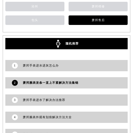
河南省洛阳市西工区中州中路与解放路交叉口萧邦售后服务中心（需提前预约）
沧州
萧邦维修
河南省漯河市源汇区交通路萧邦售后服务中心（需提前预约）
包头
萧邦售后
河南省南阳市宛城区范蠡东路与南都路交叉口萧邦售后服务中心（需提前预约）
河南省平顶山市卫东区建设路萧邦售后服务中心（需提前预约）
河南省濮阳市大华龙区开州路绿城路交叉口萧邦售后服务中心（需提前预约）
随机推荐
河南省三门峡市湖滨区和平路萧邦售后服务中心（需提前预约）
河南省商丘市梁园区神火大道萧邦售后服务中心（需提前预约）
河南省新乡市红旗区人民路萧邦售后服务中心（需提前预约）
1
萧邦手表进水进灰怎么办
河南省信阳市浉河区东方红大道萧邦售后服务中心（需提前预约）
河南省许昌市魏都区建安大道与八龙路交叉口萧邦售后服务中心（需提前预约）
2
萧邦腕表发条一直上不紧解决方法集锦
河南省郑州市二七区民主路10号华润大厦29层2905室萧邦售后服务中心（需提前预约）
河南省周口市川汇区七一路萧邦售后服务中心（需提前预约）
3
萧邦手表进水了解决办法推荐
河南省驻马店市驿城区乐山大道与置地大道交叉口萧邦售后服务中心（需提前预约）
湖北省鄂州市鄂城区文星大道萧邦售后服务中心（需提前预约）
4
萧邦腕表外观有划痕解决方法大全
湖北省黄冈市黄州区赤壁大道萧邦售后服务中心（需提前预约）
湖北省黄石市黄石港区武汉路萧邦售后服务中心（需提前预约）