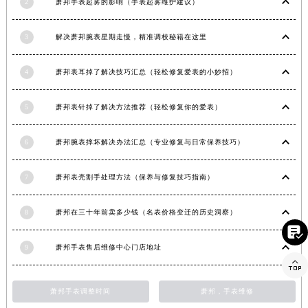
2
萧邦手表起雾的影响（手表起雾维护建议）
海南省东方市八所镇解放西路萧邦售后服务中心（需提前预约）
海南省琼海市嘉积镇东风路萧邦售后服务中心（需提前预约）
3
解决萧邦腕表星期走慢，精准调校秘籍在这里
海南省三沙市西沙区西沙群岛永兴岛北京路萧邦售后服务中心（需提前预约）
海南省三亚市吉阳区迎宾路萧邦售后服务中心（需提前预约）
4
萧邦表耳掉了解决技巧汇总（轻松修复爱表的小妙招）
海南省万宁市万城镇解放路萧邦售后服务中心（需提前预约）
5
萧邦表针掉了解决方法推荐（轻松修复你的爱表）
海南省文昌市文城镇教育东路萧邦售后服务中心（需提前预约）
海南省五指山市通什镇三月三大道萧邦售后服务中心（需提前预约）
6
萧邦腕表摔坏解决办法汇总（专业修复与日常保养技巧）
香港特别行政区尖沙咀区油尖旺区广东道萧邦售后服务中心（需提前预约）
香港特别行政区金钟区中西区金钟道萧邦售后服务中心（需提前预约）
7
萧邦表壳割手处理方法（保养与修复技巧指南）
香港特别行政区九龙区油尖旺区弥敦道萧邦售后服务中心（需提前预约）
香港特别行政区铜锣湾区湾仔区轩尼诗道萧邦售后服务中心（需提前预约）
8
萧邦在三十年前卖多少钱（名表价格变迁的历史洞察）
河南省安阳市文峰区解放大道萧邦售后服务中心（需提前预约）

河南省鹤壁市淇滨区九州路萧邦售后服务中心（需提前预约）
9
萧邦手表售后维修中心门店地址

河南省济源市沁园街道济水大道萧邦售后服务中心（需提前预约）
河南省焦作市解放区解放路萧邦售后服务中心（需提前预约）
萧邦手表调整时间
萧邦，手表维修
河南省开封市鼓楼区中山路萧邦售后服务中心（需提前预约）