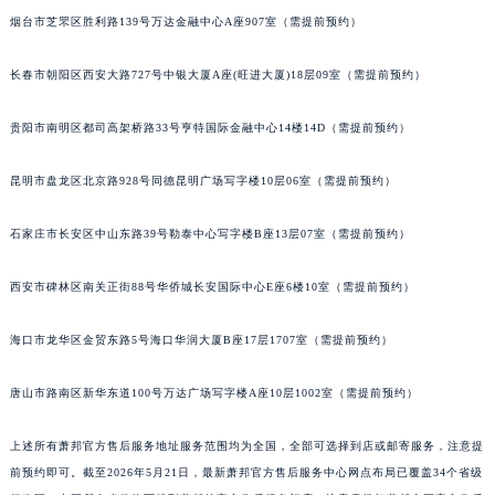
山西省忻州市忻府区和平东街与七一南路交叉口萧邦售后服务中心（需提前预约）
烟台市芝罘区胜利路139号万达金融中心A座907室（需提前预约）
山西省阳泉市郊区平阳东街与新城大道交叉口萧邦售后服务中心（需提前预约）
长春市朝阳区西安大路727号中银大厦A座(旺进大厦)18层09室（需提前预约）
山西省运城市盐湖区河东街萧邦售后服务中心（需提前预约）
山西省长治市潞州区英雄中路萧邦售后服务中心（需提前预约）
贵阳市南明区都司高架桥路33号亨特国际金融中心14楼14D（需提前预约）
山西省太原市迎泽区迎泽街道解放路15号亨得利名表维修授权店3楼萧邦售后服务中心（需提前预约）
天津市和平区赤峰道136号天津国际金融中心26层2603室萧邦售后服务中心（需提前预约）
昆明市盘龙区北京路928号同德昆明广场写字楼10层06室（需提前预约）
安徽省安庆市迎江区人民路萧邦售后服务中心（需提前预约）
石家庄市长安区中山东路39号勒泰中心写字楼B座13层07室（需提前预约）
安徽省蚌埠市蚌山区淮河路萧邦售后服务中心（需提前预约）
安徽省亳州市谯城区魏武大道萧邦售后服务中心（需提前预约）
西安市碑林区南关正街88号华侨城长安国际中心E座6楼10室（需提前预约）
安徽省池州市贵池区长江路萧邦售后服务中心（需提前预约）
安徽省滁州市琅琊区南谯北路萧邦售后服务中心（需提前预约）
海口市龙华区金贸东路5号海口华润大厦B座17层1707室（需提前预约）
安徽省阜阳市颍州区颍州北路萧邦售后服务中心（需提前预约）
安徽省淮北市相山区淮海路萧邦售后服务中心（需提前预约）
唐山市路南区新华东道100号万达广场写字楼A座10层1002室（需提前预约）
安徽省淮南市田家庵区国庆中路萧邦售后服务中心（需提前预约）
上述所有萧邦官方售后服务地址服务范围均为全国，全部可选择到店或邮寄服务，注意提
安徽省黄山市屯溪区黄山西路萧邦售后服务中心（需提前预约）
前预约即可。截至2026年5月21日，最新萧邦官方售后服务中心网点布局已覆盖34个省级
安徽省六安市金安区解放中路萧邦售后服务中心（需提前预约）