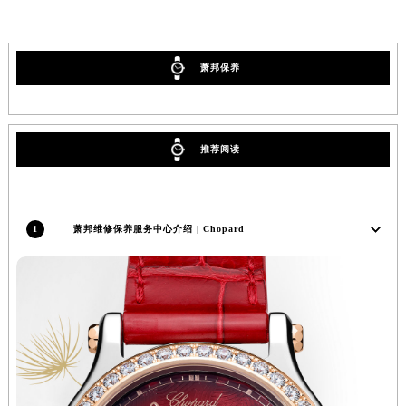
广东省潮州市潮安区新风路与潮汕路交汇处萧邦售后服务中心（需提前预约）
广东省广州市天河区天河路230号万菱汇国际中心A塔7层704室萧邦售后服务中心（需提前预约）
萧邦保养
广东省广州市越秀区环市东路371-375号世界贸易中心大厦南塔15层1507室萧邦售后服务中心（需提前预约）
广东省河源市源城区越王大道萧邦售后服务中心（需提前预约）
广东省惠州市惠城区江北文昌一路7号华贸大厦1座30层3005室萧邦售后服务中心（需提前预约）
广东省江门市蓬江区广场西路萧邦售后服务中心（需提前预约）
推荐阅读
广东省揭阳市榕城进贤门步行街萧邦售后服务中心（需提前预约）
广东省茂名市电白区水东街道迎宾大道萧邦售后服务中心（需提前预约）
广东省梅州市梅江区金燕大道萧邦售后服务中心（需提前预约）
1
萧邦维修保养服务中心介绍 | Chopard
广东省清远市清城区湖西路萧邦售后服务中心（需提前预约）
广东省汕头市龙湖区长平路萧邦售后服务中心（需提前预约）
广东省汕尾市城区香洲街道园林社区翠园街萧邦售后服务中心（需提前预约）
广东省韶关市武江区芙蓉新区与老城中心交汇处萧邦售后服务中心（需提前预约）
广东省深圳市罗湖区深南东路5001号华润大厦17层1701室萧邦售后服务中心（需提前预约）
广东省阳江市江城区东风一路萧邦售后服务中心（需提前预约）
广东省云浮市云城区金山路萧邦售后服务中心（需提前预约）