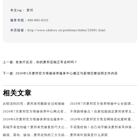
浙江省嘉兴市南湖区广益路705号嘉兴世界贸易中心A座13层1304室萧邦售后服务中心（需提前预约）
本文tag：
萧邦
浙江省金华市金东区东市南街777号金华万达广场4号楼22楼2209室萧邦售后服务中心（需提前预约）
服务专线：
400-885-0231
浙江省丽水市莲都区解放街萧邦售后服务中心（需提前预约）
本页链接：
http://www.cdzbwx.cn/problems/hebei/25091.html
浙江省宁波市江北区大闸南路500号来福士广场办公楼20层2009室萧邦售后服务中心（需提前预约）
浙江省衢州市柯城区上街萧邦售后服务中心（需提前预约）
浙江省绍兴市越城区胜利东路379号世茂天际中心写字楼8层805室萧邦售后服务中心（需提前预约）
浙江省舟山市定海区解放东路萧邦售后服务中心（需提前预约）
上一篇:
发条拧反后，你的萧邦还能正常走时吗？
澳门特别行政区大堂区议事亭前地（新马路）萧邦售后服务中心（需提前预约）
下一篇:
2026年5月萧邦官方维修保养服务中心搬迁与新增完整说明文件内容
澳门特别行政区风顺堂区南湾大马路萧邦售后服务中心（需提前预约）
澳门特别行政区花地玛堂区关闸广场萧邦售后服务中心（需提前预约）
相关文章
澳门特别行政区花王堂区大三巴商圈萧邦售后服务中心（需提前预约）
澳门特别行政区嘉模堂区官也街萧邦售后服务中心（需提前预约）
从暗淡到闪亮：萧邦表壳翻新全过程揭秘
2026年7月萧邦官方保养维修中心全面调整方案正式公布（迁址新增网点）文件
澳门省路氹城市金光大道萧邦售后服务中心（需提前预约）
2026年7月萧邦官方维修保养中心网点变动及新增补充最终速查文本
不用跑维修点！在家也能搞定萧邦表带太紧问题
2026年6月萧邦官方维修保养综合服务中心迁址与开业通知全文对外发布
2026年6月萧邦官方售后网络优化最终通知（含搬迁与新建）
澳门特别行政区望德堂区塔石广场萧邦售后服务中心（需提前预约）
高端手表也怕磕？萧邦表壳修复技巧大公开！
不花冤枉钱！自己动手解决萧邦表耳掉落问题
福建省福州市鼓楼区五四路128-1号恒力城写字楼15层03室萧邦售后服务中心（需提前预约）
磁场、震动、缺油…萧邦走快的三大元凶揭秘
萧邦表针脱落是什么原因
福建省厦门市思明区湖滨东路95号万象城华润大厦B座11层1104室萧邦售后服务中心（需提前预约）