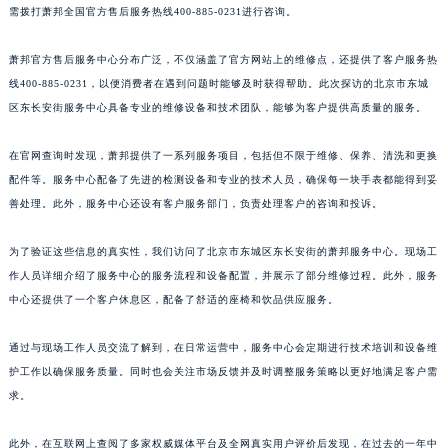
需拨打萧邦全国官方售后服务热线400-885-0231进行咨询。
江苏省泰州市海陵区永定东路399号置地商务中心东塔（华润万象城）17层1706室萧邦售后服务中心（需提前预约）
江苏省徐州市鼓楼区淮海东路29号苏宁广场IFC国际金融中心35层3508室萧邦售后服务中心（需提前预约）
萧邦官方售后服务中心分布广泛，不仅涵盖了官方网站上的维修点，还提供了客户服务热
江苏省盐城市盐都区世纪大道5号盐城金融城写字楼1号楼16层1604室萧邦售后服务中心（需提前预约）
线400-885-0231，以便消费者在遇到问题时能够及时获得帮助。此次探访的北京市东城
江苏省扬州市邗江区国展路29号星耀天地写字楼1号楼18层1803室萧邦售后服务中心（需提前预约）
区东长安街服务中心具备专业的维修设备和技术团队，能够为客户提供高质量的服务。
江苏省镇江市京口区中山东路萧邦售后服务中心（需提前预约）
在官网查询时发现，萧邦提供了一系列服务项目，包括但不限于维修、保养、清洗和更换
江西省抚州市临川区赣东大道萧邦售后服务中心（需提前预约）
配件等。服务中心配备了先进的检测设备和专业的技术人员，确保每一块手表都能得到妥
江西省赣州市章贡区文清路萧邦售后服务中心（需提前预约）
善处理。此外，服务中心还设有客户服务部门，负责处理客户的咨询和投诉。
江西省吉安市吉州区井冈山大道萧邦售后服务中心（需提前预约）
江西省景德镇市珠山区珠山中路萧邦售后服务中心（需提前预约）
为了验证这些信息的真实性，我们访问了北京市东城区东长安街的萧邦服务中心。现场工
江西省九江市浔阳区浔阳路萧邦售后服务中心（需提前预约）
作人员详细介绍了服务中心的服务流程和设备配置，并展示了部分维修过程。此外，服务
江西省南昌市红谷滩新区红谷中大道998号绿地双子塔（中央广场）A1座办公楼14层1407室萧邦售后服务中心（需提前预约）
中心还提供了一个客户休息区，配备了舒适的座椅和饮品供应服务。
江西省萍乡市安源区萍安北大道与康庄路交叉口萧邦售后服务中心（需提前预约）
通过与现场工作人员交流了解到，在日常运营中，服务中心会定期进行技术培训和设备维
江西省上饶市信州区滨江西路萧邦售后服务中心（需提前预约）
护工作以确保服务质量。同时也会关注市场反馈并及时调整服务策略以更好地满足客户需
江西省新余市渝水区北湖西路萧邦售后服务中心（需提前预约）
求。
江西省宜春市袁州区中山中路萧邦售后服务中心（需提前预约）
江西省鹰潭市月湖区胜利东路萧邦售后服务中心（需提前预约）
此外，在互联网上查阅了多家权威媒体平台及全网真实用户评价后发现，在过去的一年中