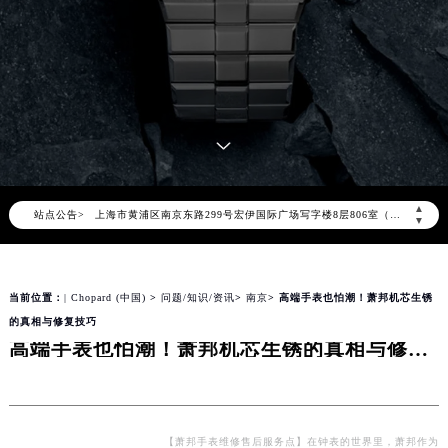
2026年8月萧邦全国官方售后客户服务热线：400-885-0231
萧邦官方全国统一服务热线400-885-0231，服务覆盖中国大陆、香港、澳门、台湾全部区域（非大陆需加拨“+86”）
2026年8月萧邦售后服务中心最新网点地址：
北京市朝阳区建国门外大街甲6号华熙国际中心写字楼D座11层1102室（北京总部）（需提前预约）
北京市东城区东长安街1号东方广场写字楼W3座6层602室（需提前预约）
天津市和平区赤峰道136号天津国际金融中心写字楼26层2603室（需提前预约）
上海市徐汇区虹桥路3号港汇中心写字楼2座37层3705室（需提前预约）
▲
站点公告>
上海市黄浦区南京东路299号宏伊国际广场写字楼8层806室（需提前预约）
▼
南京市秦淮区中山南路1号（新街口）南京中心写字楼22层C1-1室（需提前预约）
常州市新北区龙锦路1590号现代传媒中心写字楼5号楼10层1008室（需提前预约）
当前位置：
| Chopard (中国)
>
问题/知识/资讯
>
南京
> 高端手表也怕潮！萧邦机芯生锈
徐州市鼓楼区淮海东路29号苏宁广场IFC国际金融中心写字楼35层3508室（需提前预约）
的真相与修复技巧
扬州市邗江区国展路29号星耀天地写字楼1号楼18层1803室（需提前预约）
高端手表也怕潮！萧邦机芯生锈的真相与修复技巧
盐城市盐都区世纪大道5号盐城金融城写字楼1号楼16层1604室（需提前预约）
泰州市海陵区永定东路399号置地商务中心东塔写字楼（华润万象城）17层1706室（需提前预约）
宁波市江北区大闸南路500号来福士广场办公楼20层2009室（需提前预约）
杭州市上城区钱江路1366号华润大厦写字楼A座5层503-5室（需提前预约）
【萧邦手表维修售后服务点】在钟表的世界里，萧邦作为