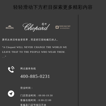
江西省宜春市袁州区中山中路萧邦售后服务中心（需提前预约）
轻轻滑动下方栏目探索更多精彩内容
江西省鹰潭市月湖区胜利东路萧邦售后服务中心（需提前预约）
山东省德州市德城区东风中路萧邦售后服务中心（需提前预约）
山东省东营市东营区济南路萧邦售后服务中心（需提前预约）
山东省济南市历下区经十路11111号华润中心写字楼（万象城）15层1508室萧邦售后服务中心（需提前预约）
山东省济宁市任城区太白楼路萧邦售后服务中心（需提前预约）
萧邦从来没有改变世界，而是把它留给戴它的人。
山东省莱芜市文化南路8号银座商城名表维修一楼名表维修萧邦售后服务中心（需提前预约）
“A Chopard WILL NEVER CHANGE THE WORLD.WE
山东省临沂市兰山区解放路萧邦售后服务中心（需提前预约）
LEAVE THAT TO THE PEOPLE WHO WEAR THEM.
...”
山东省日照市东港区烟台路萧邦售后服务中心（需提前预约）
山东省泰安市泰山区财源街道泰山大街萧邦售后服务中心（需提前预约）

网点服务热线
山东省威海市环翠区新威海路89号振华商厦一楼名表维修萧邦售后服务中心（需提前预约）
400-885-0231
山东省潍坊市奎文区东风东街萧邦售后服务中心（需提前预约）
山东省枣庄市滕州市北辛路与善国路交叉口萧邦售后服务中心（需提前预约）
营业时间：
山东省淄博市张店区金晶大道萧邦售后服务中心（需提前预约）

门店营业时间：09:00-19:30
上海市黄浦区南京东路299号宏伊国际广场写字楼8层806室萧邦售后服务中心（需提前预约）
客服在线时间：8:00-22:00
上海市徐汇区虹桥路3号港汇中心2座37层3705室萧邦售后服务中心（需提前预约）
客服及门店节假日不休