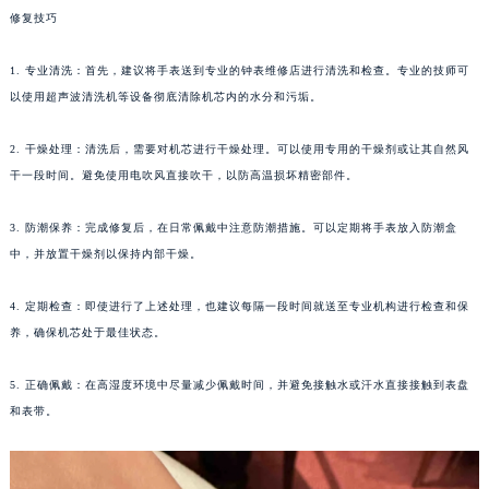
修复技巧
沈阳市沈河区中街路137号亨得利名表服务中心（品牌授权店）1层整层（需提前预约）
沈阳市沈河区中街路83号亨得利名表服务中心（品牌授权店）1层整层（需提前预约）
1. 专业清洗：首先，建议将手表送到专业的钟表维修店进行清洗和检查。专业的技师可
乌鲁木齐市天山区红山路26号时代广场（CCMALL）C座17层17-B（需提前预约）
以使用超声波清洗机等设备彻底清除机芯内的水分和污垢。
温州市鹿城区锦绣路1067号置信广场10层1015室（需提前预约）
哈尔滨市道里区友谊西路600号富力中心T2座写字楼29层03室（需提前预约）
2. 干燥处理：清洗后，需要对机芯进行干燥处理。可以使用专用的干燥剂或让其自然风
大连市中山区人民路15号国际金融大厦7层G室（需提前预约）
干一段时间。避免使用电吹风直接吹干，以防高温损坏精密部件。
佛山市禅城区季华五路57号万科金融中心C座12层1205室（需提前预约）
3. 防潮保养：完成修复后，在日常佩戴中注意防潮措施。可以定期将手表放入防潮盒
东莞市东城街道鸿福东路1号民盈国贸中心T1写字楼9层907室（需提前预约）
中，并放置干燥剂以保持内部干燥。
无锡市梁溪区人民中路139号恒隆广场写字楼1座11层1104室（需提前预约）
南通市崇川区工农路57号圆融广场写字楼16层1603室（需提前预约）
4. 定期检查：即使进行了上述处理，也建议每隔一段时间就送至专业机构进行检查和保
苏州市苏州工业园区星港街199号苏州中心办公楼C座22层08室（需提前预约）
养，确保机芯处于最佳状态。
武汉市江汉区解放大道686号世界贸易大厦38层09室（需提前预约）
5. 正确佩戴：在高湿度环境中尽量减少佩戴时间，并避免接触水或汗水直接接触到表盘
南宁市青秀区金湖路59号地王大厦12楼1224室（需提前预约）
和表带。
合肥市蜀山区潜山路111号万象城华润大厦B座12楼03室（需提前预约）
泉州市丰泽区宝洲路729号浦西万达中心写字楼A座7楼709室（需提前预约）
青岛市南区山东路6号华润大厦B座22层04室（需提前预约）