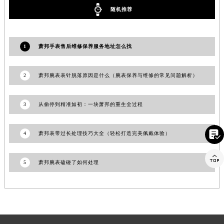
江苏省南京市秦淮区中山南路1号南京中心22层22-C1-C3室萧邦售后服务中心（需提前预约）
随机推荐
江苏省宿迁市宿城区西湖路萧邦售后服务中心（需提前预约）
江苏省泰州市海陵区永定东路399号置地商务中心东塔（华润万象城）17层1706室萧邦售后服务中心（需提前预约）
1
萧邦手表售后维修保养服务地址怎么找
江苏省徐州市鼓楼区淮海东路29号苏宁广场IFC国际金融中心35层3508室萧邦售后服务中心（需提前预约）
江苏省盐城市盐都区世纪大道5号盐城金融城写字楼1号楼16层1604室萧邦售后服务中心（需提前预约）
2
萧邦腕表表针脱落原因是什么（腕表保养与维修的常见问题解析）
江苏省扬州市邗江区国展路29号星耀天地写字楼1号楼18层1803室萧邦售后服务中心（需提前预约）
江苏省镇江市京口区中山东路萧邦售后服务中心（需提前预约）
3
从偷停到精准如初：一块萧邦的重生全过程
江西省抚州市临川区赣东大道萧邦售后服务中心（需提前预约）
江西省赣州市章贡区文清路萧邦售后服务中心（需提前预约）

4
萧邦表带过长处理技巧大全（轻松打造完美佩戴体验）
江西省吉安市吉州区井冈山大道萧邦售后服务中心（需提前预约）
江西省景德镇市珠山区珠山中路萧邦售后服务中心（需提前预约）

5
萧邦腕表磕碰了如何处理
江西省九江市浔阳区浔阳路萧邦售后服务中心（需提前预约）
江西省南昌市红谷滩新区红谷中大道998号绿地双子塔（中央广场）A1座办公楼14层1407室萧邦售后服务中心（需提前预约）
江西省萍乡市安源区萍安北大道与康庄路交叉口萧邦售后服务中心（需提前预约）
江西省上饶市信州区滨江西路萧邦售后服务中心（需提前预约）
江西省新余市渝水区北湖西路萧邦售后服务中心（需提前预约）