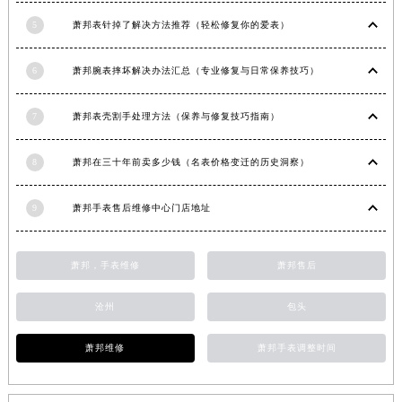
安徽省黄山市屯溪区黄山西路萧邦售后服务中心（需提前预约）
5
萧邦表针掉了解决方法推荐（轻松修复你的爱表）
安徽省六安市金安区解放中路萧邦售后服务中心（需提前预约）
安徽省马鞍山市雨山区湖南西路萧邦售后服务中心（需提前预约）
6
萧邦腕表摔坏解决办法汇总（专业修复与日常保养技巧）
安徽省宿州市埇桥区人民中路萧邦售后服务中心（需提前预约）
7
萧邦表壳割手处理方法（保养与修复技巧指南）
安徽省铜陵市铜官区石城大道萧邦售后服务中心（需提前预约）
安徽省芜湖市镜湖区中山路步行街萧邦售后服务中心（需提前预约）
8
萧邦在三十年前卖多少钱（名表价格变迁的历史洞察）
安徽省宣城市宣州区叠嶂西路萧邦售后服务中心（需提前预约）
福建省龙岩市新罗区九一南路萧邦售后服务中心（需提前预约）
9
萧邦手表售后维修中心门店地址
福建省南平市建阳区人民西路萧邦售后服务中心（需提前预约）
福建省宁德市蕉城区天湖东路萧邦售后服务中心（需提前预约）
萧邦，手表维修
萧邦售后
福建省莆田市城厢区霞林街道荔华东大道萧邦售后服务中心（需提前预约）
福建省三明市三元区东乾二路萧邦售后服务中心（需提前预约）
沧州
包头
福建省漳州市龙文区步港路萧邦售后服务中心（需提前预约）
江苏省常州市新北区龙锦路1590号现代传媒中心5号楼10层1008室萧邦售后服务中心（需提前预约）
萧邦维修
萧邦手表调整时间
江苏省淮安市清江浦区淮海北路萧邦售后服务中心（需提前预约）
江苏省连云港市海州区通灌北路萧邦售后服务中心（需提前预约）