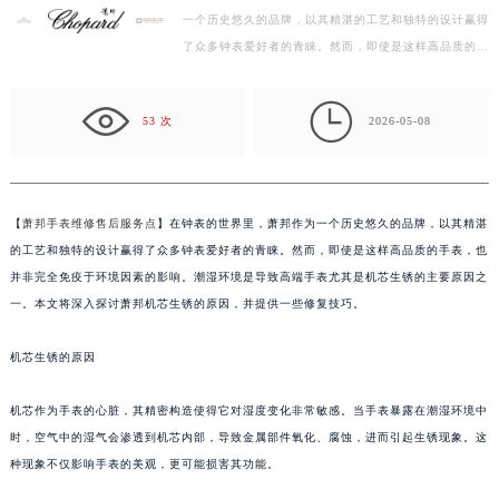
一个历史悠久的品牌，以其精湛的工艺和独特的设计赢得
金华市金东区东市南街777号金华万达广场写字楼4号楼22层2209室（需提前预约）
了众多钟表爱好者的青睐。然而，即使是这样高品质的手
绍兴市越城区胜利东路379号世茂天际中心写字楼8层805室（需提前预约）
表，也并非完全免疫于环境因素的影响。潮湿环境是导…
嘉兴市南湖区广益路705号嘉兴世界贸易中心写字楼A座13层1304室（需提前预约）

南昌市红谷滩新区红谷中大道998号绿地双子塔（中央广场）A1座办公楼14层07室（需提前预约）
53 次
2026-05-08
济南市历下区经十路11111号华润中心写字楼（万象城）15层1508室（需提前预约）
广州市天河区天河路230号万菱汇国际中心写字楼A塔7层704室（需提前预约）
广州市越秀区环市东路371-375号世界贸易中心大厦南塔写字楼15层07室（需提前预约）
【
萧邦手表维修售后服务点
】在钟表的世界里，萧邦作为一个历史悠久的品牌，以其精湛
深圳市罗湖区深南东路5001号华润大厦写字楼17层1701室（需提前预约）
的工艺和独特的设计赢得了众多钟表爱好者的青睐。然而，即使是这样高品质的手表，也
惠州市惠城区江北文昌一路7号华贸大厦写字楼1座30层05室（需提前预约）
并非完全免疫于环境因素的影响。潮湿环境是导致高端手表尤其是机芯生锈的主要原因之
厦门市思明区湖滨东路95号华润大厦写字楼B座11层1104室（需提前预约）
一。本文将深入探讨萧邦机芯生锈的原因，并提供一些修复技巧。
福州市鼓楼区五四路128-1号恒力城写字楼15层03室（需提前预约）
机芯生锈的原因
成都市锦江区人民东路6号SAC东原中心写字楼24层2406B室（需提前预约）
重庆市江北区观音桥步行街2号融恒时代广场写字楼9层902室（需提前预约）
机芯作为手表的心脏，其精密构造使得它对湿度变化非常敏感。当手表暴露在潮湿环境中
长沙市芙蓉区定王台街道建湘路393号世茂环球金融中心写字楼（芙蓉广场）10层13室（需提前预约）
时，空气中的湿气会渗透到机芯内部，导致金属部件氧化、腐蚀，进而引起生锈现象。这
郑州市二七区铭功路10号华润大厦写字楼29层2905室（需提前预约）
种现象不仅影响手表的美观，更可能损害其功能。
太原市迎泽区解放路15号亨得利名表服务中心（品牌授权店）3层整层（需提前预约）