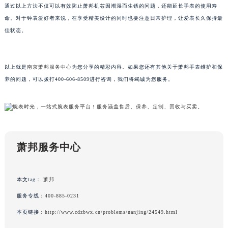
通过以上方法不仅可以有效防止萧邦机芯因潮湿而生锈的问题，还能延长手表的使用寿
黑龙江省佳木斯市向阳区长安路萧邦售后服务中心（需提前预约）
命。对于钟表爱好者来说，在享受精美设计的同时也要注意日常护理，让爱表长久保持最
黑龙江省牡丹江市东安区太平路萧邦售后服务中心（需提前预约）
佳状态。
黑龙江省七台河市桃山区大同街萧邦售后服务中心（需提前预约）
黑龙江省齐齐哈尔市龙沙区龙华路萧邦售后服务中心（需提前预约）
黑龙江省双鸭山市尖山区新兴大街萧邦售后服务中心（需提前预约）
以上就是
南京萧邦服务中心
为您分享的精彩内容。如果您还有其他关于萧邦手表维护和保
养的问题，可以拨打400-606-8509进行咨询，我们将竭诚为您服务。
黑龙江省绥化市北林区新华街与康庄路交叉口萧邦售后服务中心（需提前预约）
黑龙江省伊春市伊美区通河路萧邦售后服务中心（需提前预约）
吉林省白城市洮北区明仁南街萧邦售后服务中心（需提前预约）
吉林省白山市浑江区浑江大街萧邦售后服务中心（需提前预约）
吉林省吉林市船营区河南街萧邦售后服务中心（需提前预约）
萧邦服务中心
吉林省辽源市龙山区人民大街萧邦售后服务中心（需提前预约）
吉林省梅河口市新华街道梅河大街萧邦售后服务中心（需提前预约）
本文tag：
萧邦
吉林省四平市铁东区紫气大路与南九经街交汇处萧邦售后服务中心（需提前预约）
吉林省松原市宁江区五环大街萧邦售后服务中心（需提前预约）
服务专线：
400-885-0231
吉林省通化市东昌区环通乡江南大街萧邦售后服务中心（需提前预约）
本页链接：
http://www.cdzbwx.cn/problems/nanjing/24549.html
吉林省延边市延吉市解放路萧邦售后服务中心（需提前预约）