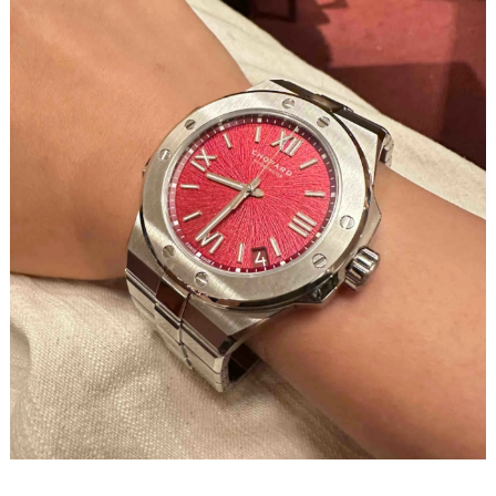
烟台市芝罘区胜利路139号万达金融中心A座907室（需提前预约）
长春市朝阳区西安大路727号中银大厦A座(旺进大厦)18层09室（需提前预约）
贵阳市南明区都司高架桥路33号亨特国际金融中心14楼14D（需提前预约）
昆明市盘龙区北京路928号同德昆明广场写字楼10层06室（需提前预约）
石家庄市长安区中山东路39号勒泰中心写字楼B座13层07室（需提前预约）
西安市碑林区南关正街88号华侨城长安国际中心E座6楼10室（需提前预约）
海口市龙华区金贸东路5号海口华润大厦B座17层1707室（需提前预约）
唐山市路南区新华东道100号万达广场写字楼A座10层1002室（需提前预约）
台州市椒江区东海大道1800号腾达中心东1幢20楼2002室（需提前预约）
内蒙古自治区呼和浩特市玉泉区大学西街70号华润万象城写字楼（鄂尔多斯大厦）23层2326室（需提前预约）
甘肃省兰州市七里河区西津西路16号兰州中心写字楼21层2102室（需提前预约）
重庆市解放碑渝中区民权路28号英利国际金融中心写字楼20层01室（需提前预约）
黑龙江省大庆市萨尔图区会战大街萧邦售后服务中心（需提前预约）
黑龙江省鹤岗市向阳区红军路萧邦售后服务中心（需提前预约）
黑龙江省黑河市爱辉区中央街萧邦售后服务中心（需提前预约）
黑龙江省鸡西市鸡冠区红军路萧邦售后服务中心（需提前预约）