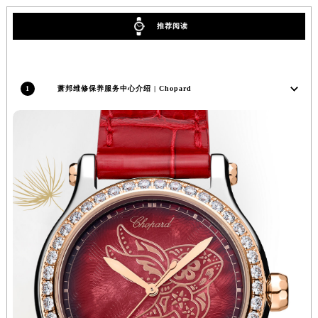
河北省保定市竞秀区朝阳北大街北国先天下萧邦售后服务中心（需提前预约）
推荐阅读
内蒙古自治区阿拉善盟市左旗土尔扈特大街萧邦售后服务中心（需提前预约）
内蒙古自治区巴彦淖尔市临河区新华街萧邦售后服务中心（需提前预约）
内蒙古自治区包头市青山区幸福路甲3号王府井百货名表维修萧邦售后服务中心（需提前预约）
1
萧邦维修保养服务中心介绍 | Chopard
内蒙古自治区赤峰市红山区哈达街萧邦售后服务中心（需提前预约）
内蒙古自治区鄂尔多斯市东胜区伊金霍洛街萧邦售后服务中心（需提前预约）
内蒙古自治区呼伦贝尔市海拉尔区中央街萧邦售后服务中心（需提前预约）
内蒙古自治区通辽市科尔沁区明仁大街萧邦售后服务中心（需提前预约）
内蒙古自治区乌海市海勃湾区人民南路萧邦售后服务中心（需提前预约）
内蒙古自治区乌兰察布市集宁区恩和大街萧邦售后服务中心（需提前预约）
内蒙古自治区锡林郭勒盟市锡林浩特市光明街与额尔敦路交叉口萧邦售后服务中心（需提前预约）
内蒙古自治区兴安盟市乌兰浩特市兴安大街萧邦售后服务中心（需提前预约）
山西省大同市平城区迎宾街萧邦售后服务中心（需提前预约）
山西省晋城市城区黄华街萧邦售后服务中心（需提前预约）
山西省晋中市榆次区顺城街萧邦售后服务中心（需提前预约）
山西省临汾市尧都区解放路萧邦售后服务中心（需提前预约）