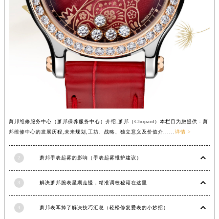
山西省吕梁市离石区永宁中路与建设街交叉口萧邦售后服务中心（需提前预约）
山西省朔州市朔城区怡西路与鄯阳西街交汇处萧邦售后服务中心（需提前预约）
山西省忻州市忻府区和平东街与七一南路交叉口萧邦售后服务中心（需提前预约）
山西省阳泉市郊区平阳东街与新城大道交叉口萧邦售后服务中心（需提前预约）
山西省运城市盐湖区河东街萧邦售后服务中心（需提前预约）
山西省长治市潞州区英雄中路萧邦售后服务中心（需提前预约）
山西省太原市迎泽区迎泽街道解放路15号亨得利名表维修授权店3楼萧邦售后服务中心（需提前预约）
天津市和平区赤峰道136号天津国际金融中心26层2603室萧邦售后服务中心（需提前预约）
安徽省安庆市迎江区人民路萧邦售后服务中心（需提前预约）
萧邦维修服务中心（萧邦保养服务中心）介绍,萧邦（Chopard）本栏目为您提供：萧
邦维修中心的发展历程,未来规划,工坊、战略、独立意义及价值介......
详情 >
安徽省蚌埠市蚌山区淮河路萧邦售后服务中心（需提前预约）
安徽省亳州市谯城区魏武大道萧邦售后服务中心（需提前预约）
2
萧邦手表起雾的影响（手表起雾维护建议）
安徽省池州市贵池区长江路萧邦售后服务中心（需提前预约）
安徽省滁州市琅琊区南谯北路萧邦售后服务中心（需提前预约）
3
解决萧邦腕表星期走慢，精准调校秘籍在这里
安徽省阜阳市颍州区颍州北路萧邦售后服务中心（需提前预约）
安徽省淮北市相山区淮海路萧邦售后服务中心（需提前预约）
4
萧邦表耳掉了解决技巧汇总（轻松修复爱表的小妙招）
安徽省淮南市田家庵区国庆中路萧邦售后服务中心（需提前预约）