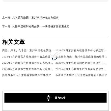
辽宁省鞍山市铁东区站前街萧邦售后服务中心（需提前预约）
辽宁省本溪市平山区胜利路萧邦售后服务中心（需提前预约）
上一篇:
从发黄到焕亮：萧邦表带掉色自救指南
辽宁省朝阳市双塔区新华路萧邦售后服务中心（需提前预约）
辽宁省丹东市振兴区七经街萧邦售后服务中心（需提前预约）
下一篇:
从惨不忍睹到光亮如新：一块磕碰萧邦的重生记
辽宁省抚顺市新抚区东一路萧邦售后服务中心（需提前预约）
辽宁省阜新市海州区解放大街萧邦售后服务中心（需提前预约）
相关文章
辽宁省葫芦岛市连山区中央路萧邦售后服务中心（需提前预约）
高温、汗水、化学品…萧邦表针变色的隐形杀手
2026年8月萧邦官方维修保养中心搬迁新增客户告知文件
辽宁省锦州市古塔区中央大街萧邦售后服务中心（需提前预约）
2026年8月萧邦官方维修服务中心及保养站最新调整补充确认终稿说明
从拉丝到抛光：萧邦表壳划痕修复的细节全解析
辽宁省辽阳市白塔区新运大街萧邦售后服务中心（需提前预约）
2026年8月萧邦官方维修保养服务点地址变动及新开完整目录文件
2026年7月萧邦售后网络更新补充公告（含网点迁址及新开）
辽宁省盘锦市兴隆台区石油大街萧邦售后服务中心（需提前预约）
2026年7月萧邦官方售后维修中心及保养中心迁址新增全记录文本
2026年7月萧邦官方售后维修及保养服务网络最终迁址与扩张终稿
辽宁省铁岭市银州区南马路萧邦售后服务中心（需提前预约）
拆表节不求人！萧邦钢带调整全攻略来了
不看证书看钢印！这才是验萧邦的正确方式
辽宁省营口市站前区市府路与渤海大街交叉口萧邦售后服务中心（需提前预约）
辽宁省沈阳市沈河区中街路137号亨得利名表维修授权店1楼萧邦售后服务中心（需提前预约）
辽宁省沈阳市沈河区中街路83号亨得利名表维修授权店1楼萧邦售后服务中心（需提前预约）
萧邦保养
北京市朝阳区建国门外大街甲6号华熙国际中心D座11层1102室萧邦售后服务中心（北京总部）（需提前预约）
北京市东城区东长安街1号王府井东方广场W3座6层602室萧邦售后服务中心（需提前预约）